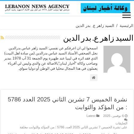
الرئيسية
/
السيد زاهر ع. بدر الدين
السيد زاهر ع. بدر الدين
اسمحوا لي ان اعرفكم عن نفسي: السيد زاهر عباس بدرالدين
نجل الصحفي الأستاذ السيد عباس بدرالدين (من سادة اهل البيت)
الذي فقد اثره قي ليبيا عند ظهيرة يوم الجمعة 31 آب 1978 .مدير
وصاحب وكالة "أخبار لبنان"بالاصالة عن والدي.وليس لي أقرباء
يعملون في هذا المجال محليا في الوطن أو دوليا سواي.
نشرة الخميس 7 تشرين الثاني 2025 العدد 5786
: من المؤكد والثوابت
6 نوفمبر، 2025
Latest
التعليقات
على نشرة الخميس 7 تشرين الثاني 2025 العدد 5786 : من المؤكد والثوابت مغلقة