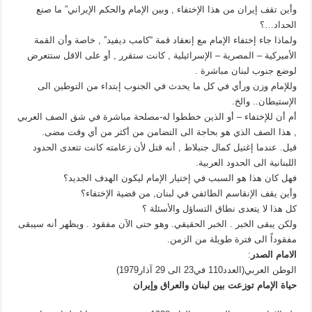
وأين تقف إيران من هذا الإختفاء , وبين الإمام والحكم الإيراني” ما صنع
الحداد…؟
ولماذا جاء إختفاء الإمام مع إنعقاد قمة “كامب ديفيد” , خاصة وأن القمة
الأميركية – المصرية – الإسرائيلية , كانت ستقرر , أو على الاقل ستتعرض
لوضع جنوب لبنان مباشرة .
وللإمام وزن ورأي في كل ما يحدث في الجنوب إبتداء من التوطين الى
الإستيطان.. والخ.
أم أن للإختفاء – أو الذين خططوا له-مصلحة مباشرة في شق الصف العربي
, هذا الصف الذي هو بحاجة الى التضامن من أكثر من أي وقت مضى.
قيل. عندما إغتيل كمال جنبلاط , أنه قتل لأن زعامته كانت تتعدى الحدود
اللبنانية الى الحدود العربية.
فهل كان هذا هو السبب في إختيار الإمام ليكون الهدف الجديد؟
وأين يقف الإنقاسم الطائفي في لبنان, من قضية الإختفاء؟
كل هذا لا يتعدى نطاق التساؤل والأسئلة ؟
ولكن يبقى الخبر . الخبر الحقيقي. وهو حتى الآن مفقود . ويظهر أنه سيبقى
مفقوداً الى فترة طويلة من الزمن.
الامام الصدر
:
الوطن العربي(العدد110 في23 الى 29 آذار1979)
حياة الإمام توزعت بين لبنان والعراق وإيران