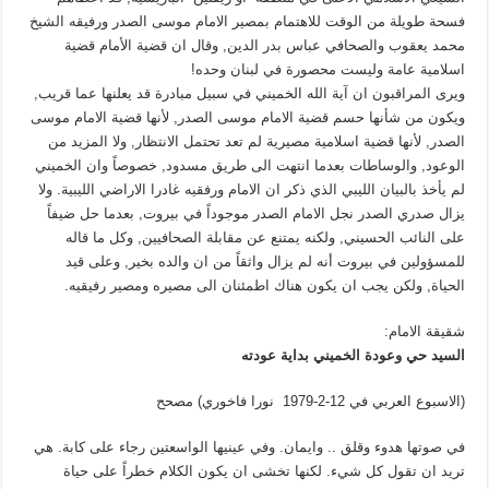
فسحة طويلة من الوقت للاهتمام بمصير الامام موسى الصدر ورفيقه الشيخ
محمد يعقوب والصحافي عباس بدر الدين, وقال ان قضية الأمام قضية
اسلامية عامة وليست محصورة في لبنان وحده!
ويرى المراقبون ان آية الله الخميني في سبيل مبادرة قد يعلنها عما قريب,
ويكون من شأنها حسم قضية الامام موسى الصدر, لأنها قضية الامام موسى
الصدر, لأنها قضية اسلامية مصيرية لم تعد تحتمل الانتظار, ولا المزيد من
الوعود, والوساطات بعدما انتهت الى طريق مسدود, خصوصاً وان الخميني
لم يأخذ بالبيان الليبي الذي ذكر ان الامام ورفقيه غادرا الاراضي الليبية. ولا
يزال صدري الصدر نجل الامام الصدر موجوداً في بيروت, بعدما حل ضيفاً
على النائب الحسيني, ولكنه يمتنع عن مقابلة الصحافيين, وكل ما قاله
للمسؤولين في بيروت أنه لم يزال واثقاً من ان والده بخير, وعلى قيد
الحياة, ولكن يجب ان يكون هناك اطمئنان الى مصيره ومصير رفيقيه.
شقيقة الامام:
السيد حي وعودة الخميني بداية عودته
(الاسبوع العربي في 12-2-1979 نورا فاخوري) مصحح
في صوتها هدوء وقلق .. وايمان. وفي عينيها الواسعتين رجاء على كابة. هي
تريد ان تقول كل شيء. لكنها تخشى ان يكون الكلام خطراً على حياة