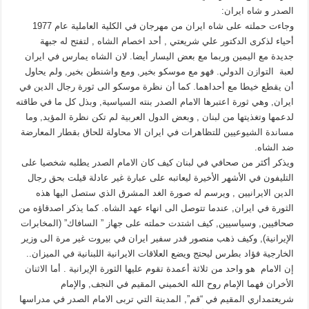
الصدر و شاه ايران:
وجاءت حملته على شاه ايران من مهرجان في الكلية العاملية عام 1977
أحياء لذكرى الدكتور علي شريعتي , أحد اخصام الشاه , لتفتح له جبهة
جديدة مع اليمين وربما مع بعض اليسار أيضا. لان الشاه يمارس في ايران
لعبة التوازن الدولي. فهو مع موسكو بخير, ومع واشنطن بخير, ولم يحاول
أن يقطع خيطا مع أحداهما. كما أن نظرة موسكو الى ثورة رجال الدين في
ايران, وهي ثورة اعتبرها الامام الصدر بنته السياسية, وبذل كل ما في طاقته
لدعمها وتغذيتها من لبنان , وبعض الدول العربية لم تكن نظرة المؤيد, وما
مساندة الشيوعيين للتظاهرات في ايران الا محاولة للحاق بقطار المعارضة
ضد الشاه.
ويذكر أكثر من صحافي في لبنان كيف كان الامام الصدر يطلبه شخصيا على
التليفون في الأشهر الأخيرة ليعاتبه على عبارة غير عادلة قيلت بحق رجال
الدين الايرانيين , ويرسم له صورة الغد المشرق الذي ستصل اليها هذه
الثورة في ايران, عندما تتوصل الى انهاء عهد الشاه. كما يذكر اصدقاؤه من
صحافيين, وسياسيين, كيف اشتدت حملته على جهاز ” السافاك” (المخابرات
الإيرانية), وكيف ذهب منصور قدر سفير ايران في بيروت غير مرة الى وزير
الخارجية فؤاد بطرس ليحتج ويضع العلاقات الايرانية اللبنانية في الميزان..
إن الامام هو واحد من ثلاثة أعمدة تقوم عليها الثورة الإيرانية . أما الاثنان
الأخران فهما الإمام روح الله الخميني المقيم في النجف, والإمام
شريعتمداري المقيم في “قم”, المدينة التي تربى الامام الصدر في مدراسها