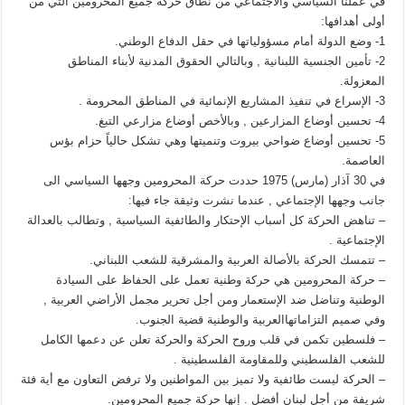
في عملنا السياسي والاجتماعي من نطاق حركة جميع المحرومين التي من
أولى أهدافها:
1- وضع الدولة أمام مسؤولياتها في حقل الدفاع الوطني.
2- تأمين الجنسية اللبنانية , وبالتالي الحقوق المدنية لأبناء المناطق
المعزولة.
3- الإسراع في تنفيذ المشاريع الإنمائية في المناطق المحرومة .
4- تحسين أوضاع المزارعين , وبالأخص أوضاع مزارعي التبغ.
5- تحسين أوضاع ضواحي بيروت وتنميتها وهي تشكل حالياً حزام بؤس
العاصمة.
في 30 آذار (مارس) 1975 حددت حركة المحرومين وجهها السياسي الى
جانب وجهها الإجتماعي , عندما نشرت وثيقة جاء فيها:
– تناهض الحركة كل أسباب الإحتكار والطائفية السياسية , وتطالب بالعدالة
الإجتماعية .
– تتمسك الحركة بالأصالة العربية والمشرقية للشعب اللبناني.
– حركة المحرومين هي حركة وطنية تعمل على الحفاظ على السيادة
الوطنية وتناضل ضد الإستعمار ومن أجل تحرير مجمل الأراضي العربية ,
وفي صميم التزاماتهاالعربية والوطنية قضية الجنوب.
– فلسطين تكمن في قلب وروح الحركة والحركة تعلن عن دعمها الكامل
للشعب الفلسطيني وللمقاومة الفلسطينية .
– الحركة ليست طائفية ولا تميز بين المواطنين ولا ترفض التعاون مع أية فئة
شريفة من أجل لبنان أفضل . إنها حركة جميع المحرومين.