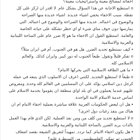
اخفائه لمصالح معينة واستراتيجيات معينة؟
o استطيع الاجابة عن هذا السؤال بشكل عام. لا اقدر ان اركز على كل
نقطة. سبب الاخفاء يخفي اشياء عديدة. اشياء عديدة منها الصراحة
والوضوح في اعماله, عديدة منها الصراحة والوضوح في اعماله, التي
يمارسها دون خوف مناي شيء او اي خطر تشكله على حياته الخاصة
والعامة. استطيع القول ان الاخفاء ما هو إلا ضرر عام على الساحة اللبنانية
والعربية والاسلامية.
• كيف نستطيع تحديد الضرر, هل هو في الجنوب, أم في ايران مثلاً؟
o تفكر قليلاً وتقول: طبعاً الجنوب له دور كبير, وايران كذلك. والعالم
الاسلامي كله.
• ما هي الطاقة الاسلامية التي يحركها الامام؟
o طبعاً لا استطيع التحديد, لكنني اعرف ان الاسلوب الذي يتبعه في عمله
كرجل دين اسلامي يؤكد على ان المسلمين في العالم كله وحدة, ومفروض
عليهم عندما يعملون في اي بلد اواي منطقة ان يقوموا بخدمة الاسلام على
اساس خدمة الاسلام الامة الواحدة.
• هل ان لبعض الحكومات العربية علاقة مباشرة بعملية اخفاء الامام ام ان
هناك من ينفذ رغبات دول اخرى؟
o لا استطيع تحديد من كلف من ومن نفذ العملية. لكن الذي قام بهذا العمل
بالذات يريد الضرر بالساحة اللبنانية والعربية والاسلامية.
• هل يكون اخفاء الامام, كما تردد, تمهيداً لتفريق الشيعة بقصد اضعاف
الجنوب ثم تمكين الفلسطينيين من السيطرة عليه؟