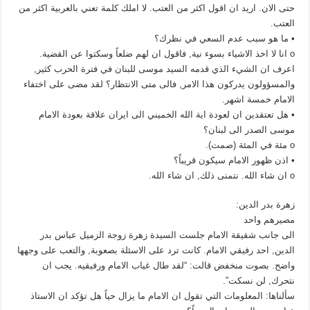
حتى الان. اريد ان اقول اكثر من العتب. لا املك كلمة تعني بالعربية اكثر من
العتب.
• ما هو سبب عدم السعي في نظرك؟
o انا لا اخذ الاشياء بسوء نية, فاقول ان لهم ضلعاً وسكتوا عن القضية.
اعرف ان الشيء الذي قدمه السيد موسى للبنان في فترة الحرب كثير,
والمسؤولون يدركون هذا الامر, فالى متى الانتظار؟ لقد مضى على اختفاء
الامام خمسة اشهر.
• هل تعتقدين ان لعودة اية الله الخميني الى ايران علاقة بعودة الامام
موسى الصدر الى لبنان؟
o مئة في المئة (صمت).
• اذن ظهور الامام سيكون قريباً؟
o ان شاء الله. نتمنى ذلك, ان شاء الله.
زهرة بدر الدين:
مصيرهم واحد
الى جانب شقيقة الامام جلست السيدة زهرة زوجة الزميل عباس بدر
الدين, احد رفيقي الامام. كانت ترد على الاسئلة بصعوبة, والتعب على وجهها
واضح. بصوت منخفض قالت: “لقد طال غياب الامام ورفيقيه. يجب ان
نتحرك, لن نسكت”.
سألناها: المعلومات التي تقول ان الامام ما يزال حياً هل تؤكد ان الاستاذ