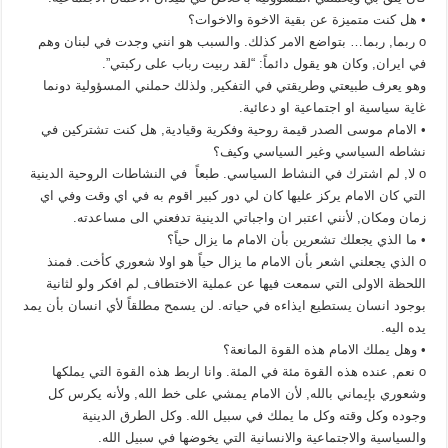
• هل كنت متميزة عن بقية الاخوة والاخوات؟
o ربما, ربما… بتواضع الامر كذلك. والسبب هو انني وجدت في لبنان وهم
في ايران, وكان هو يقول دائماً: “لقد ربيت رباب على ركبتي”.
وهو يعرف طبيعتي وطريقتي في التفكير, ولذلك حملني المسؤولية دونما
غاية سياسية او اجتماعية او دعائية.
• الامام موسى الصدر قيمة روحية وفكرية وقيادية, هل كنت تشتركين في
نشاطه السياسي وغير السياسي وكيف؟
o لا, لم اشترك في النشاط السياسي. طبعاً في النشاطات الروحية الدينية
التي كان الامام يركز عليها كان لي دور كبير اقوم به في اي وقت وفي اي
زمان ومكان, لأنني اعتبر ان واجباتي الدينية تدفعني الى مساعدته.
• ما الذي يجعلك تشعرين بأن الامام ما يزال حياً؟
o الذي يجعلني اشعر بأن الامام ما يزال حياً هو اولا شعوري كأخت. فمنذ
اللحظة الاولى التي سمعت فيها عن عملية الاختطاف, لم افكر ولو لثانية
بوجود انسان يستطيع ايذاءه في حياته. لن يسمح مطلقاً لأي انسان بأن يمد
يده اليه.
• وهل يملك الامام هذه القوة المانعة؟
o نعم, عنده هذه القوة مئة في المئة. وانا اربط هذه القوة التي يملكها
وشعوري بإيماني بالله, لأن الامام يمشي على خط الله, ولأنه يكرس كل
وجوده وكل وقته وكل ما يملك في سبيل الله. وكل الطرق الدينية
والسياسية والاجتماعية والانسانية التي يخوضها في سبيل الله.