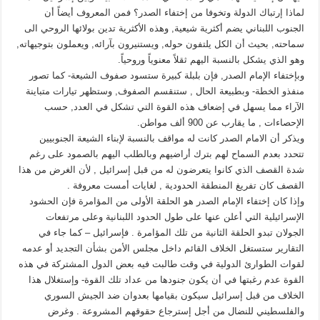
لماذا إرتباك الدولة وتخوفا من إختفاء الصدر؟ فمن المعروف أيضاً أن
الجنوب اللبناني يضم أكثرية شيعية, وهذه الأكثرية تدين بولائها الروحي الى
سماحته, بحيث أن الكل يلتفون حوله, ويستنيرون بآرائه, ويعملون بتوجيهاته,
وهو الذي يشكل بالنسبة اليهم ثقلاً معنوياً وروحياً.
وبإختفاء الإمام الصدر, فإن بلبلة كبيرة ستسود صفوف الشيعة- كما تصور
منفذو الخطة- وبطبيعة الحال , ستنقسم الصفوف, وستظهر تيارات متباينة
الآراء مما يسهل في إضعاف هذه القوة التي تشكل في العدد, حسب
الإحصاءات , ما يقارب عن 900 ألف مواطن.
ويذكر أن الامام الصدر كانت له مواقف بالنسبة لإبناء الشيعة الجنوبيين
تتحدد بعدم السماح لهم بترك أراضيهم وبالطلب اليهم بالصمود على رغم
شدة القصف الذي كانوا يتعرضون له من قبل إسرائيل , لأن الغرض من هذا
القصف كان تفريغ المنطقة الحدودية , لغايات أمست معروفة .
وإذا كان إختفاء الإمام الصدر هو الحلقة الأولى من المؤامرة فإن الحشود
الإسرائيلية التي أعلن عنها على طول الحدود اللبنانية وعلى مرتفعات
الجولان تبدو الحلقة الثانية من تلك المؤامرة . فإسرائيل – كما جاء في
التقارير ستستغل الخلاف القائم داخل مجلس الأمن بشأن التجديد أو عدمه
لقوات الطوارئ الدولية في وقت طالبت فيه بعض الدول المشتركة في هذه
القوة عدم رغبتها في أن يكون جنودها من عداد تلك القوة- وإستغلال هذا
الخلاف من قبل إسرائيل سيكون بقيامها بعدوان ضد الجيش السوري
والفلسطيني للنضال من أجل إسترجاع حقوقهم المشروعة . وغرض