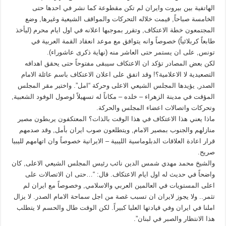
الهاتفية بين بيروت وايران لم تكن مقطوعة كما نشر في احدها حتى
الخامسة صباحاً, قيمت خلاله التحركات والمواقف الشيعية وغيرها, وضع
المجتمعون خطة الاعتكاف, وتقرر بموجبها اعلانه في اول ايام محرم (ليأخذ
طابعاً كربلائياً) خصوصاً وانه يتوافق مع موعد انعقاد القمة العربية في
تونس, على ان يستمر حتى العاشر منه (نهاية ذكرى عاشوراء).
لكن بعض المصادر تؤكد ان الاعتكاف سيبقى مفتوحاً حتى يحقق اهدافه
التصعيدية لا الاعلامية؟! وقد اتفق على اعلان الاعتكاف باسم عائلة الامام
الصدر, يؤيدها المجلس الشيعي الاعلى وحركة “امل”. واختير مقر المجلس
المؤقت في مدينة الزهراء – خلده – مكاناً له تسهيلاً لوصول الوفود الشعبية,
وتحركات واتصالات اعضاء المجلس والحركة.
ماذا يعني هذا الاعتكاف في هذا الوقت بالذات؟ المعتكفون يربطون مصير
منازلهم والجنوب بمصير الامام, ويتطلعون صوب ايران بأمل, وقد صدمهم
قرار اعادة العلاقات الدبلوماسية الليبية – الايرانية خصوصاً وان اتهامهم لليبيا
صريح.
والشيخ محمد مهدي شمس الدين نائب رئيس المجلس الشيعي الاعلى, كان
واضحاً في حديث له اول ايام الاعتكاف. قال: “…حتى ان الاتصالات على
اعلى المستويات في العالمين العربي والاسلامي, وخصوصاً مع ايران لم
تثمر.. ولا يجوز لايران ان تسبب غصة من اجل سماحة الامام الصدر. لا يزال
املنا في ايران وفي قيادتها العليا كبيراً. لكن الوقت طال والحسم لا يتطلب
هذا الانتظار والصبر في لبنان”.