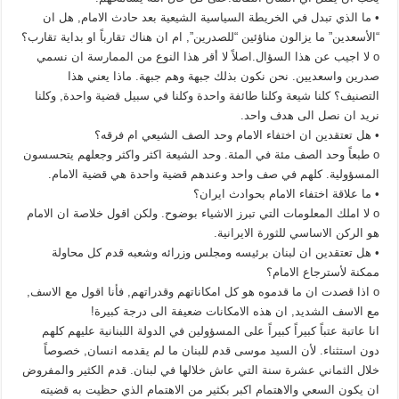
• ما الذي تبدل في الخريطة السياسية الشيعية بعد حادث الامام, هل ان
“الأسعدين” ما يزالون مناؤئين “للصدرين”, ام ان هناك تقارباً او بداية تقارب؟
o لا اجيب عن هذا السؤال.اصلاً لا أقر هذا النوع من الممارسة ان نسمي
صدرين واسعديين. نحن نكون بذلك جبهة وهم جبهة. ماذا يعني هذا
التصنيف؟ كلنا شيعة وكلنا طائفة واحدة وكلنا في سبيل قضية واحدة, وكلنا
نريد ان نصل الى هدف واحد.
• هل تعتقدين ان اختفاء الامام وحد الصف الشيعي ام فرقه؟
o طبعاً وحد الصف مئة في المئة. وحد الشيعة اكثر واكثر وجعلهم يتحسسون
المسؤولية. كلهم في صف واحد وعندهم قضية واحدة هي قضية الامام.
• ما علاقة اختفاء الامام بحوادث ايران؟
o لا املك المعلومات التي تبرز الاشياء بوضوح. ولكن اقول خلاصة ان الامام
هو الركن الاساسي للثورة الايرانية.
• هل تعتقدين ان لبنان برئيسه ومجلس وزرائه وشعبه قدم كل محاولة
ممكنة لأسترجاع الامام؟
o اذا قصدت ان ما قدموه هو كل امكاناتهم وقدراتهم, فأنا اقول مع الاسف,
مع الاسف الشديد, ان هذه الامكانات ضعيفة الى درجة كبيرة!
انا عاتبة عتباً كبيراً كبيراً على المسؤولين في الدولة اللبنانية عليهم كلهم
دون استثناء. لأن السيد موسى قدم للبنان ما لم يقدمه انسان, خصوصاً
خلال الثماني عشرة سنة التي عاش خلالها في لبنان. قدم الكثير والمفروض
ان يكون السعي والاهتمام اكبر بكثير من الاهتمام الذي حظيت به قضيته