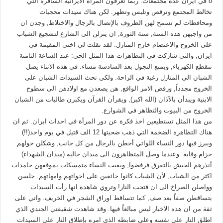
o في ايران عدة مجتمعات. ربما تعرفون المرأة الايرانية السافرة التي
تخالط المجتمع وترقص وتلبس وتظهر. لكن هناك سيدات محجبات
ومحافظات لم تسمح لهن الظروف بالإتصال بالرجال والاختلاط, وجدن ان
من واجبهن هذه السنة, سنة الثورة, ان ينزلن الى الشارع لتشجيع الشباب
على الخروج والاعتصام خارج المنازل. لقد نقلت لي اختي المقيمة في
ايران, والتي شاركت في التظاهرات هذا المثل الحي: عند الساعة الثامنة
تنقطع الكهرباء, ويمنع التجول بعد السادسة مساء. في هذه الاثناء يصل
الشبان الى المنازل رغبة في الراحة. ولكي تحث السيدات الشبان على
الخروج مجدداً, ورفض الامر الواقع, هن يصعدن مع اولادهن الى سطوح
الابنية ويبدأن بالآذان (الله اكبر), ويقرأن القرآن ويكبرن طالبات من الشبان
الخروج من البيوت والتظاهر في الشوارع.
من هذا المثل تستطيعين اخذ فكرة عن دور المرأة في احداث ايران. ثم ان
هناك التظاهرة الضخمة التي ذهب ضحيتها 12 الف قتيل في يوم واحد(!!)
ويبرز فيها دور النساء اللواتي أحطن بالرجال من كل جانب, وشكلن حولهم
حزام وقاية. وعندما وصل المتظاهرون الى ميدان جاليه (ميدان الشهداء)
أنذرهم الجيش بالتفرق فرفضوا, وبقيت النساء متمسكات بموقفهن جامدات
اكثر من الشباب, لأن الشباب كانوا خائفين على اخواتهم وامهاتهم. جلسن
وواصلن الصراخ الى ان فتحت النار! وتروي شاهدة انها رأت السيدات
يتساقطن صفاً بعد صف, كما تتساقط اوراق الشجر في الخريف. واني على
ثقة من ان هذه الاخبار ليس مبالغاً فيها. وقد شاهدت شقيقتي الجندي الذي
اطلق النار على نفسه وعلى ضابطه الذي امره بإطلاق النار على السيدات