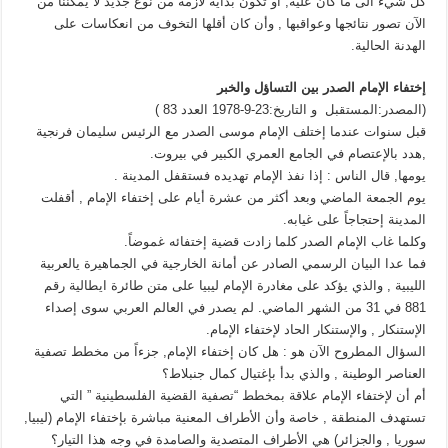
كل شيء الى ما كان عليه, أو تكون بداية لأزمة من نوع جديد لا يمكننا من
الآن تصور نتائجها وعواقبها , وأن كان أقلها التخوف من انعكاسات على
الهدنة الحالية.
إختفاء الإمام الصدر بين التساؤل والخبر
(المصدر:المستقبل و التاريخ:23-9-1978 العدد 83 )
قبل سنوات عندما إختلف الإمام موسى الصدر مع الرئيس سليمان فرنجية
,هدد بالإعتصام في الجامع العمري الكبير في بيروت.
يومها, قال الناس : إذا نفذ الإمام تهديده فستقفل المدينة .
يوم الجمعة الماضي وبعد أكثر من عشرة أيام على إختفاء الإمام , أقفلت
المدينة إحتجاجاً على غيابه.
وكلما غاب الإمام الصدر كلما زادت قضية إختفائه غموضاً.
فما عدا البيان الرسمي الصادر عن أمانة الخارجية في الجماهيرة يالعربية
الليبية , والذي يؤكد على مغادرة الإمام ليبيا على متن طائرة ايطالية رقم
881 في 31 من الشهر الماضي. لم يصدر في العالم العربي سوى إصداء
الإستنكار , والإستنكار الحاد لإختفاء الإمام.
السؤال المطروح الآن هو : هل كان إختفاء الإمام, جزءاً من مخطط تصفية
العناصر الوطينة , والذي بدأ بإغتيال كمال جنبلاط؟
أم أن لإختفاء الإمام علاقة بمخطط “تصفية القضية الفلسطينية ” التي
تستهدف المنطقة , خاصة وأن الأطراف المعنية مباشرة بإختفاء الإمام (ليبيا,
سوريا , والجزائر) هي الأطراف المتصدية والصامدة في وجه هذا التيار؟