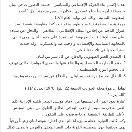
بعدما إكتمل بناء الحركة الإجتماعي والسياسي , حتمت التطورات في لبنان
والمنطقة أن ينشأ جناح عسكري , فكان تأسيس منظمة “أمل ” أفوج
المقاومة اللبنانية , وذلك في نهاية العام 1974.
مهمة هذه المنظمة تدعيم وتطوير وتقوية حركة المقاومة الشعبية لسد
الفراغ الناجم عن إفلاس النظام الإقطاعي . الطائفي – والدفاع عن سيادة
لبنان وصد الإعتداءات الصهيونية المستمرة على جنوب لبنان. وهي تنادي
بالمجابهة السياسية والإقتصادية والإجتماعية والعسكرية . وقد حددت
إستراتيجيتها في ثلاث نقاط هي :
1- التصدي للعدو الصهيوني والدفاع عن كل شبر من لبنان
2- دعم المقاومة الفلسطينية والدفاع عنها والتصدي للمؤامرات التي تهدف
الى تحجيم الثورة الفلسطينية .
3- النضال ضد مؤامرة تقسيم لبنان , والدفاع عن سيادته ووحدته وعروبته.
لماذا … هو؟
(مجلة الحوادث الجمعة 22 ايلول 1978 العدد 1142 )
“الله يعزك” .
عبارة تعود المرء أن يسمعها من الامام موسى الصدر بلكنته الإيرانية كلّما
التقى به في مناسبة , أو ذهب اليه في الطابق العلوي من مبنى المجلس
الأعلى للطائفة الشيعية أو جاءه صوته على التلفون .
وكما كانت العبارة لفظة مميزة للامام الذي اختاره شيعة لبنان زعيماً روحياً
لهم, وتحلقوا حول شخصيته القوية ذات البعد المحلي والعربي والدولي كذلك