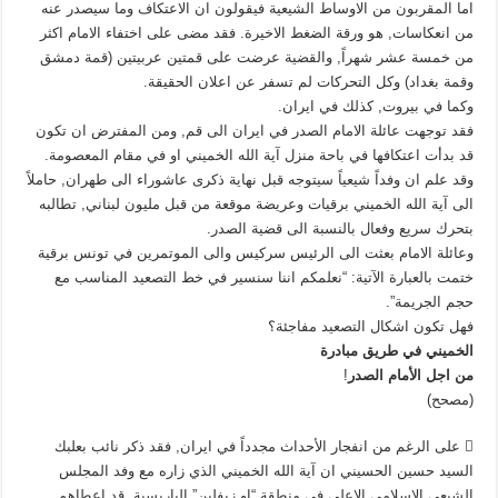
اما المقربون من الاوساط الشيعية فيقولون ان الاعتكاف وما سيصدر عنه
من انعكاسات, هو ورقة الضغط الاخيرة. فقد مضى على اختفاء الامام اكثر
من خمسة عشر شهراً, والقضية عرضت على قمتين عربيتين (قمة دمشق
وقمة بغداد) وكل التحركات لم تسفر عن اعلان الحقيقة.
وكما في بيروت, كذلك في ايران.
فقد توجهت عائلة الامام الصدر في ايران الى قم, ومن المفترض ان تكون
قد بدأت اعتكافها في باحة منزل آية الله الخميني او في مقام المعصومة.
وقد علم ان وفداً شيعياً سيتوجه قبل نهاية ذكرى عاشوراء الى طهران, حاملاً
الى آية الله الخميني برقيات وعريضة موقعة من قبل مليون لبناني, تطالبه
بتحرك سريع وفعال بالنسبة الى قضية الصدر.
وعائلة الامام بعثت الى الرئيس سركيس والى الموتمرين في تونس برقية
ختمت بالعبارة الآتية: “نعلمكم اننا سنسير في خط التصعيد المناسب مع
حجم الجريمة”.
فهل تكون اشكال التصعيد مفاجئة؟
الخميني في طريق مبادرة
من اجل الأمام الصدر
!
(مصحح)
 على الرغم من انفجار الأحداث مجدداً في ايران, فقد ذكر نائب بعلبك
السيد حسين الحسيني ان آية الله الخميني الذي زاره مع وفد المجلس
الشيعي الاسلامي الاعلى في منطقة “او زيفلين” الباريسية, قد اعطاهم