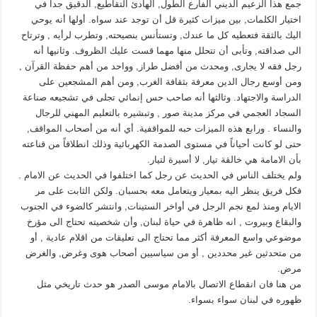
جمع هذا الزعيم الديني الفارع الطول, الهادئ التقاطيع, الدقيق جدا في
اختيار الكلمات, بين ميزات كثيرة قل أن توجد عند سواه. أولها أنه يوحي
اليك بالثقة فتعطيه كل ما عندك, وتستأنس بنصيحته, وتطرب لرأيه , وترتاح
الى صداقته, وتأبى أن تتحلل منها مهما قست عليك الظروف. وثانيها أنه
رجل فقه لا يجارى, ومحدث من أفضل طراز, وواحد من أهم حفظة القرآن ,
ومن أوسع رجال الدين معرفة بثقافة الغرب, ومن أهم المشجعين على
الدراسة والاجتهاد. وثالثها أنه صاحب حس إنمائي تجلى في تشجيعه صناعة
السجاد العجمي في مركز مدينة صور , وتبشيره بالتعليم المهني للرجال
والنساء . ورابع هذه الميزات حبه للمواقفية. أي أنه من أصحاب المواقف,
حتى لو كانت أحياناً في مستوى الصدمة الكهربائية وذلك انطلاقاً من قناعته
بأن الامامة هي خالقة تيار, لا أسيرة لتيار.
ولم يختلف الناس في الحديث عن رجل كما اختلفوا في الحديث عن الامام .
فكل فريق ينظر اليه بمعيار ويتعامل معه بحسبان. ولكن الثابت على مر
الايام ومنذ لمع نجم الرجل في أواخر الستينات, وانتشر كالضوء في الجنوب
والبقاع وبيروت , انه ظاهرة في حياة لبنان, وأن شخصيته تحتاج الى مؤرخ
موضوعي واسع المعرفة أكثر مما تحتاج الى تعليقات من اقلام عادية , أو
من متحدثين غير محددين , أو من سياسيين أصحاب هوى وغرض, والغرض
مرض.
من هنا فان انقطاع الاتصال بالامام موسى الصدر هو حدث تاريخي مثل
ظهوره في لبنان سواء بسواء.