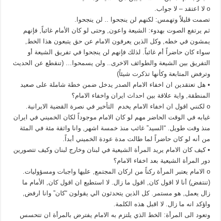
o لا اعتقد – لا جواب.
تصمت قليلاً وتهمس: لكنهم لن ينجحوا .. لن ينجحوا.
ثم يرتفع الصوت بهدوء: الشيعة واعون, وحتى لو كان الأمام غائباً, فإنهم
يمشون في خطه, وكل الذين يعرفون الامام عن حق يتبعون هذا الخط,
سواء كان حاضراً أم غائباً. لذلك فإنهم لن ينجحوا في تفريق الشيعة أو
التفريق بين الشيعة والطوائف الاخرى.. ولن يسمحوا… (تنقطع عن الحديث
وترفض المتابعة وكأنها تذكرت شيئاً)
• هل تعتقدين ان اخفاء الامام الصدر يدخل ضمن خطة شاملة على صعيد
المنطقة, واية علاقة بين احداث ايران واخفاء الامام؟
o لكنني اقول ان اخفاء الامام يخدم التأخير في نصرة القضية الايرانية.
غيابه في الوقت الحاضر مهم لو كان الامام موجوداً لكان الخميني في ايران
منذ وقت طويل. “السيد” غائب منذ خمسة اشهر, وانا واثقة مئة في المئة
من أنه لو كان حاضراً لما طالت مدة عودة الخميني أبداً.
• كيف كان الامام يريد المرأة الشيعية في لبنان وخارج لبنان وكيف تتصورين
دور المرأة الشيعية بعد اخفاء الامام؟
o الامام يعتبر المرأة ركناً من اركان المجتمع, عليها واجبات ومسؤوليات.
(تنتفض) أنا لا اقول كان, اقول ما زال. لا استطيع ان اقول كان, الأمام ما
زال يعمل, هو مستمر. كل الذين يتحدثون الي يقولون “كان” وانا ارفض,
واؤكد انه ما زال. لا اقبل هذه الكلمة.
وتعود الى المرأة: الخط الذي يلتزم به الامام يفترض بالمرأة ان تتحسس