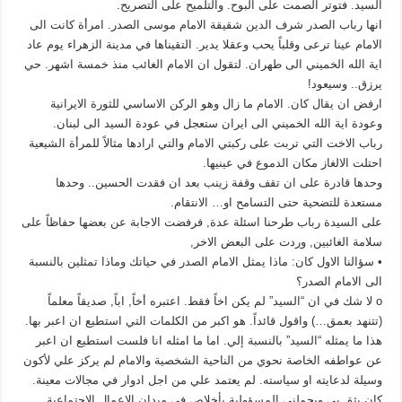
السيد. فتوتر الصمت على البوح. والتلميح على التصريح.
انها رباب الصدر شرف الدين شقيقة الامام موسى الصدر. امرأة كانت الى
الامام عينا ترعى وقلباً يحب وعقلا يدير. التقيناها في مدينة الزهراء يوم عاد
اية الله الخميني الى طهران. لتقول ان الامام الغائب منذ خمسة اشهر. حي
يرزق.. وسيعود!
ارفض ان يقال كان. الامام ما زال وهو الركن الاساسي للثورة الايرانية
وعودة اية الله الخميني الى ايران ستعجل في عودة السيد الى لبنان.
رباب الاخت التي تربت على ركبتي الامام والتي ارادها مثالاً للمرأة الشيعية
احتلت الالغاز مكان الدموع في عينيها.
وحدها قادرة على ان تقف وقفة زينب بعد ان فقدت الحسين.. وحدها
مستعدة للتضحية حتى التسامح او… الانتقام.
على السيدة رباب طرحنا اسئلة عدة, فرفضت الاجابة عن بعضها حفاظاً على
سلامة الغائبين, وردت على البعض الاخر,
• سؤالنا الاول كان: ماذا يمثل الامام الصدر في حياتك وماذا تمثلين بالنسبة
الى الامام الصدر؟
o لا شك في ان “السيد” لم يكن اخاً فقط. اعتبره أخاً, اباً, صديقاً معلماً
(تتنهد بعمق…) واقول قائداً. هو اكبر من الكلمات التي استطيع ان اعبر بها.
هذا ما يمثله “السيد” بالنسبة إلي. اما ما امثله انا فلست استطيع ان اعبر
عن عواطفه الخاصة نحوي من الناحية الشخصية والامام لم يركز علي لأكون
وسيلة لدعايته او سياسته. لم يعتمد علي من اجل ادوار في مجالات معينة.
كان يثق بي ويحملني المسؤولية بأخلاص في ميدان الاعمال الاجتماعية.