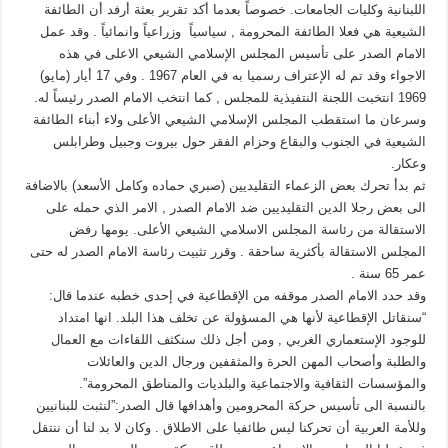
اللبنانية وكليات الجامعات. خصوصاً بعدما أكد تقرير بعثة أرفد أن الطائفة
الشيعية هي فعلا الطائفة المحرومة , سياسياً وزراعياً وانمائياً . وقد عمل
الامام الصدر على تأسيس المجلس الإسلامي الشيعي الاعلى في هذه
الاجواء وقد تم له الإعتراف رسميا به في العام 1967 . وفي 17 أيار (مايو)
1969 انتخبت اللجنة النتفيذية للمجلس , كما انتخب الامام الصدر رئيساً له.
وسرعان ما استقطب المجلس الإسلامي الشيعي الأعلى ولاء أبناء الطائفة
الشيعية في الجنوب والبقاع وحزام الفقر حول بيروت وجبيل وطرابلس
وعكار.
ثم بدأ تحرك بعض الزعماء التقليديين (صبري حماده وكامل الأسعد) بالاضافة
الى بعض رجلا الدين التقليديين ضد الامام الصدر , الامر الذي حمله على
الاستقالة من رئاسة المجلس الاسلامي الشيعي الأعلى. يومها رفض
المجلس الاستقالة بأكثرية ساحقة . وقرر تثبيت رئاسة الامام الصدر له حتى
عمر 65 سنة .
وقد حدد الامام الصدر موقفه من الإقطاعية في إحدى خطبه عندما قال:
“سنقاتل الإقطاعية لأنها هي المسؤولة عن تخلف هذا البلد. انها امتداد
للوجود الإستعماري الغربي , ومن أجل ذلك سنكثف اللقاءات مع العمال
والطلبة وأصحاب المهن الحرة والمثقفين ورجال الدين والعائلات
والمؤسسات الثقافية والاجتماعية والبلديات والمناطق المحرومة”.
بالنسبة الى تأسيس حركة المحرومين وأهدافها قال الصدر:”لنثبت للبنانيين
وللأمة العربية أن تحركنا ليس طائفيا على الاطلاق . وكان لا بد لنا أن ننتقل