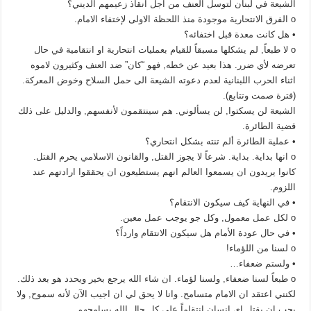
الشيعة في لبنان لتوسل العنف من اجل انقاذ زعيمهم الديني؟
o الفرق الانتحارية موجودة منذ اللحظة الاولى لإختفاء الامام.
• هل كانت معدة قبل اختفائه؟
o لا طبعاً, لم يشكلها مسبقاً للقيام بعمليات انتحارية او انتقامية في حال
تعرضه لأي ضرر. هذا بعيد عن خطه, فهو “كان” ضد العنف وكثيرون لاموه
اثناء الحرب اللبنانية لعدم دعوته الشيعة الى حمل السلاح وخوض المعركة.
(فترة صمت وتتابع).
الشيعة لن يسكتوا, لن يسألوني. هم سينتقمون لأنفسهم, والدليل على ذلك
قضية الطائرة.
• عملية الطائرة ألم تنته بشكل انتحاري؟
o انها بداية. بداية. شرعاً لا يجوز القتل, والقانون الاسلامي يحرم القتل.
كانوا يريدون ان يسمعوا العالم انهم يستطيعون ان يحققوا ارادتهم عند
اللزوم.
• في النهاية كيف سيكون الانتقام؟
o لكل عمل معمول, وكل جو يوجب عمل معين.
• في حال عودة الأمام هل سيكون الانتقام وارداً؟
o لسنا من اللؤماء!
• ولستم ضعفاء…
o طبعاً لسنا ضعفاء, ولسنا لؤماء. ان شاء الله يرجع بخير ويحدد هو بعد ذلك.
لكنني اعتقد ان الامام متسامح. وانا لا يحق لي ان اجيب الآن لأنه سموح, ولا
يحب ان يقتل اي انسان انتقاماً.على كل حال الله يسامحهم.