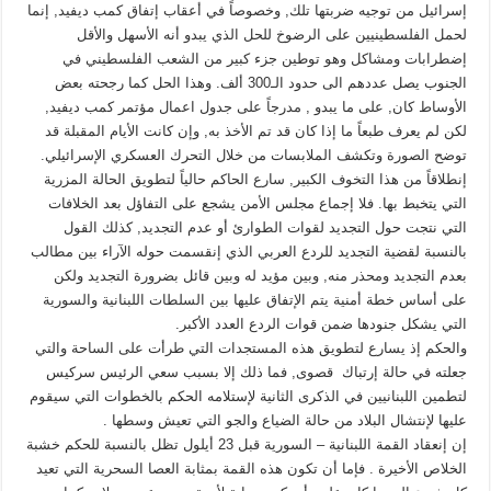
إسرائيل من توجيه ضربتها تلك, وخصوصاً في أعقاب إتفاق كمب ديفيد, إنما
لحمل الفلسطينيين على الرضوخ للحل الذي يبدو أنه الأسهل والأقل
إضطرابات ومشاكل وهو توطين جزء كبير من الشعب الفلسطيني في
الجنوب يصل عددهم الى حدود الـ300 ألف. وهذا الحل كما رجحته بعض
الأوساط كان, على ما يبدو , مدرجاً على جدول اعمال مؤتمر كمب ديفيد,
لكن لم يعرف طبعاً ما إذا كان قد تم الأخذ به, وإن كانت الأيام المقبلة قد
توضح الصورة وتكشف الملابسات من خلال التحرك العسكري الإسرائيلي.
إنطلاقاً من هذا التخوف الكبير, سارع الحاكم حالياً لتطويق الحالة المزرية
التي يتخبط بها. فلا إجماع مجلس الأمن يشجع على التفاؤل بعد الخلافات
التي نتجت حول التجديد لقوات الطوارئ أو عدم التجديد, كذلك القول
بالنسبة لقضية التجديد للردع العربي الذي إنقسمت حوله الآراء بين مطالب
بعدم التجديد ومحذر منه, وبين مؤيد له وبين قائل بضرورة التجديد ولكن
على أساس خطة أمنية يتم الإتفاق عليها بين السلطات اللبنانية والسورية
التي يشكل جنودها ضمن قوات الردع العدد الأكبر.
والحكم إذ يسارع لتطويق هذه المستجدات التي طرأت على الساحة والتي
جعلته في حالة إرتباك قصوى, فما ذلك إلا بسبب سعي الرئيس سركيس
لتطمين اللبنانيين في الذكرى الثانية لإستلامه الحكم بالخطوات التي سيقوم
عليها لإنتشال البلاد من حالة الضياع والجو التي تعيش وسطها .
إن إنعقاد القمة اللبنانية – السورية قبل 23 أيلول تظل بالنسبة للحكم خشبة
الخلاص الأخيرة . فإما أن تكون هذه القمة بمثابة العصا السحرية التي تعيد