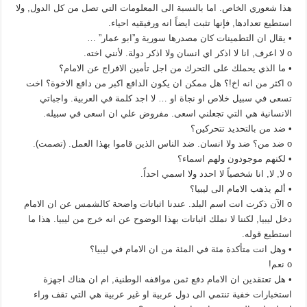
هذا شعوري الخاص. اما بالنسبة الى المعلومات التي تصل من كل الدول, ولا
استطيع تعدادها, فإنها تثبت ايضاً انه ورفيقيه احياء.
• يقال ان التطمينات كان مصدرها سورية و”ابو عمار” …
o لا اعرف, انا لا اذكر اي انسان ولا اذكر دولة. لأنني اخته.
• ما الذي يحملك على التحرك من اجل تأمين الافراج عن الامام؟
o اكثر من انه اخ!؟ هل ممكن ان يكون الدافع اكبر من دافع الاخوة؟ اخت
تسعى في سبيل خلاص او نجاة او … لا اجد كلمة في العربية. واجباتي
الانسانية هي التي تجعلني اسعى. مفروض علي ان اسعى في سبيله.
• ضد من بالتحديد تتحركين؟
o ضد من؟ ضد ولا انسان. ضد الناس الذين قاموا بهذا العمل. (تصمت).
• لكنهم موجودون ولهم اسماء؟
o لا, لا, انا شخصياً لا احدد ولا اسمي احداً.
• ألم يذهب الامام الى ليبيا؟
o الآن ذكرت انت اسم البلد. عندنا اثباتات واضحة كالشمس عن ان الامام
دخل ليبيا, لكننا لا نملك اثباتات بهذا الوضوح عن انه خرج من ليبيا. هذا ما
استطيع قوله.
• وهل انت متأكدة مئة في المئة من ان الامام في ليبيا؟
o نعم!
• هل تعتقدين ان الامام دفع ثمن مواقفه الوطنية, ام ان هناك اجهزة
استخبارات خفية تنتمي الى دول عربية او غير عربية هي التي تقف وراء