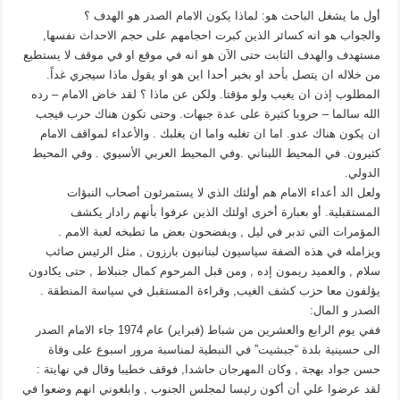
أول ما يشغل الباحث هو: لماذا يكون الامام الصدر هو الهدف ؟
والجواب هو انه كسائر الذين كبرت احجامهم على حجم الاحداث نفسها,
مستهدف والهدف الثابت حتى الآن هو انه في موقع او في موقف لا يستطيع
من خلاله ان يتصل بأحد او بخبر أحدا اين هو او يقول ماذا سيجري غداً.
المطلوب إذن ان يغيب ولو مؤقتا. ولكن عن ماذا ؟ لقد خاض الامام – رده
الله سالما – حروبا كثيرة على عدة جبهات. وحتى تكون هناك حرب فيجب
ان يكون هناك عدو. اما ان تغلبه واما ان يغلبك . والأعداء لمواقف الامام
كثيرون. في المحيط اللبناني .وفي المحيط العربي الأسيوي . وفي المحيط
الدولي.
ولعل الد أعداء الامام هم أولئك الذي لا يستمرئون أصحاب النبؤات
المستقبلية. أو بعبارة أخرى اولئك الذين عرفوا بأنهم رادار يكشف
المؤمرات التي تدبر في ليل , ويفضحون بعض ما تطبخه لعبة الامم .
ويزامله في هذه الصفة سياسيون لبنانيون بارزون , مثل الرئيس صائب
سلام , والعميد ريمون إده , ومن قبل المرحوم كمال جنبلاط , حتى يكادون
يؤلفون معا حزب كشف الغيب, وقراءة المستقبل في سياسة المنطقة .
الصدر و المال:
ففي يوم الرابع والعشرين من شباط (فبراير) عام 1974 جاء الامام الصدر
الى حسينية بلدة “جبشيت” في النبطية لمناسبة مرور اسبوع على وفاة
حسن جواد بهجة , وكان المهرجان حاشدا, فوقف خطيبا وقال في نهايتة :
لقد عرضوا علي أن أكون رئيسا لمجلس الجنوب , وابلغوني انهم وضعوا في