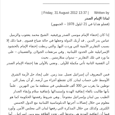
_____________________________________
Friday, 31 August 2012 13:37 |
Written by |
لماذا الإمام الصدر
(فضلو هدايا في 21 ايلول 1978 – الجمهور)
إذا كان إختفاء الإمام موسى الصدر ورفيقيه. الشيخ محمد يعقوب والزميل
عباس بدر الدين , قد أربك الدولة وجعلها في حالة ضياع قصوى , فما ذلك إلا
بسبب التقارير الأمنية التي وردت اليها, والتي ربطت إختفاء الإمام بالحشود
الإسرائيلية على الحدود اللبنانية , وفي مرتفعات الجولان, والقضيتان – على
ما ورد في تلك التقارير – تبدوان متلازمتين , بحيث
أن القضية الثانية تأتي مكملة للأولى , ونعني بالأولى هنا إختفاء الإمام الصدر
.
فمن المعروف أن إسرائيل تعمل, منذ زمن, على إيجاد حل لأزمة الشرق
الأوسط على حساب لبنان, كان تقتطع أجزاء من أرضه, أو أن يصار الى
توطين ما يقرب من 300 ألف فلسطيني في منطقة ما بين النهرين . علماً
بأنها طالبت بالغاء إتفاقية الهدنة وإستبدالها بإتفاقية سلام وإبقاء الجدار
الطيب بين لبنان وإسرائيل مفتوحاً , وهي شروط رفضتها الحكومة كما هو
معلوم من خلال إتصالات أجرتها الدبلوماسية اللبنانية مع الدول الخمس
الكبرى, وكذلك من خلال المذكرة التي رفعها لبنان الى مجلس الأمن, وأورد
فيها أن إتفاقية الهدنة هي وحدها التي تحدد العلاقة بينه وبين إسرائيل.. أما