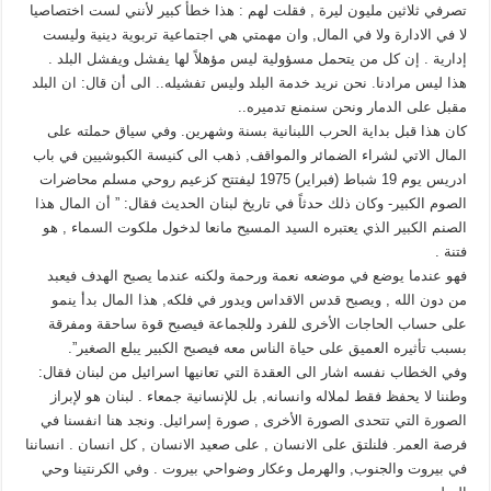
تصرفي ثلاثين مليون ليرة , فقلت لهم : هذا خطأ كبير لأنني لست اختصاصيا
لا في الادارة ولا في المال, وان مهمتي هي اجتماعية تربوية دينية وليست
إدارية . إن كل من يتحمل مسؤولية ليس مؤهلاً لها يفشل ويفشل البلد .
هذا ليس مرادنا. نحن نريد خدمة البلد وليس تفشيله.. الى أن قال: ان البلد
مقبل على الدمار ونحن سنمنع تدميره..
كان هذا قبل بداية الحرب اللبنانية بسنة وشهرين. وفي سياق حملته على
المال الاتي لشراء الضمائر والمواقف, ذهب الى كنيسة الكبوشيين في باب
ادريس يوم 19 شباط (فبراير) 1975 ليفتتح كزعيم روحي مسلم محاضرات
الصوم الكبير- وكان ذلك حدثاً في تاريخ لبنان الحديث فقال: ” أن المال هذا
الصنم الكبير الذي يعتبره السيد المسيح مانعا لدخول ملكوت السماء , هو
فتنة .
فهو عندما يوضع في موضعه نعمة ورحمة ولكنه عندما يصبح الهدف فيعبد
من دون الله , ويصبح قدس الاقداس ويدور في فلكه, هذا المال بدأ ينمو
على حساب الحاجات الأخرى للفرد وللجماعة فيصبح قوة ساحقة ومفرقة
بسبب تأثيره العميق على حياة الناس معه فيصبح الكبير يبلع الصغير”.
وفي الخطاب نفسه اشار الى العقدة التي تعانيها اسرائيل من لبنان فقال:
وطننا لا يحفظ فقط لملاله وانسانه, بل للإنسانية جمعاء . لبنان هو لإبراز
الصورة التي تتحدى الصورة الأخرى , صورة إسرائيل. ونجد هنا انفسنا في
فرصة العمر. فلنلتق على الانسان , على صعيد الانسان , كل انسان . انساننا
في بيروت والجنوب, والهرمل وعكار وضواحي بيروت . وفي الكرنتينا وحي