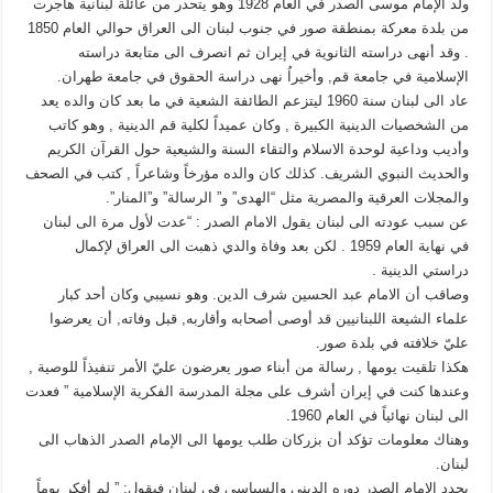
ولد الإمام موسى الصدر في العام 1928 وهو يتحدر من عائلة لبنانية هاجرت
من بلدة معركة بمنطقة صور في جنوب لبنان الى العراق حوالي العام 1850
. وقد أنهى دراسته الثانوية في إيران ثم انصرف الى متابعة دراسته
الإسلامية في جامعة قم, وأخيراُ نهى دراسة الحقوق في جامعة طهران.
عاد الى لبنان سنة 1960 ليتزعم الطائفة الشعية في ما بعد كان والده يعد
من الشخصيات الدينية الكبيرة , وكان عميداً لكلية قم الدينية , وهو كاتب
وأديب وداعية لوحدة الاسلام والتقاء السنة والشيعية حول القرآن الكريم
والحديث النبوي الشريف. كذلك كان والده مؤرخاً وشاعراً , كتب في الصحف
والمجلات العرقية والمصرية مثل “الهدى” و” الرسالة” و”المنار”.
عن سبب عودته الى لبنان يقول الامام الصدر : “عدت لأول مرة الى لبنان
في نهاية العام 1959 . لكن بعد وفاة والدي ذهبت الى العراق لإكمال
دراستي الدينية .
وصاقب أن الامام عبد الحسين شرف الدين. وهو نسيبي وكان أحد كبار
علماء الشيعة اللبنانيين قد أوصى أصحابه وأقاربه, قبل وفاته, أن يعرضوا
عليّ خلافته في بلدة صور.
هكذا تلقيت يومها , رسالة من أبناء صور يعرضون عليّ الأمر تنفيذاً للوصية ,
وعندها كنت في إيران أشرف على مجلة المدرسة الفكرية الإسلامية ” فعدت
الى لبنان نهائياً في العام 1960.
وهناك معلومات تؤكد أن بزركان طلب يومها الى الإمام الصدر الذهاب الى
لبنان.
يحدد الامام الصدر دوره الديني والسياسي في لبنان فيقول: ” لم أفكر يوماً