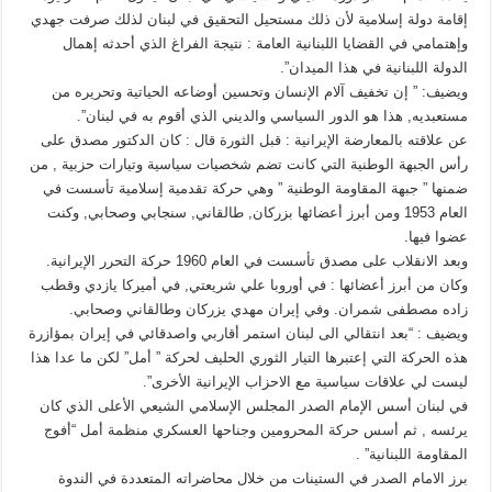
إقامة دولة إسلامية لأن ذلك مستحيل التحقيق في لبنان لذلك صرفت جهدي
وإهتمامي في القضايا اللبنانية العامة : نتيجة الفراغ الذي أحدثه إهمال
الدولة اللبنانية في هذا الميدان”.
ويضيف: ” إن تخفيف آلام الإنسان وتحسين أوضاعه الحياتية وتحريره من
مستعبديه, هذا هو الدور السياسي والديني الذي أقوم به في لبنان”.
عن علاقته بالمعارضة الإيرانية : قبل الثورة قال : كان الدكتور مصدق على
رأس الجبهة الوطنية التي كانت تضم شخصيات سياسية وتيارات حزبية , من
ضمنها ” جبهة المقاومة الوطنية ” وهي حركة تقدمية إسلامية تأسست في
العام 1953 ومن أبرز أعضائها بزركان, طالقاني, سنجابي وصحابي, وكنت
عضوا فيها.
وبعد الانقلاب على مصدق تأسست في العام 1960 حركة التحرر الإيرانية.
وكان من أبرز أعضائها : في أوروبا علي شريعتي, في أميركا يازدي وقطب
زاده مصطفى شمران. وفي إيران مهدي يزركان وطالقاني وصحابي.
ويضيف : “بعد انتقالي الى لبنان استمر أقاربي واصدقائي في إيران بمؤازرة
هذه الحركة التي إعتبرها التيار الثوري الحليف لحركة ” أمل” لكن ما عدا هذا
ليست لي علاقات سياسية مع الاحزاب الإيرانية الأخرى”.
في لبنان أسس الإمام الصدر المجلس الإسلامي الشيعي الأعلى الذي كان
يرئسه , ثم أسس حركة المحرومين وجناحها العسكري منظمة أمل “أفوج
المقاومة اللبنانية” .
برز الامام الصدر في الستينات من خلال محاضراته المتعددة في الندوة