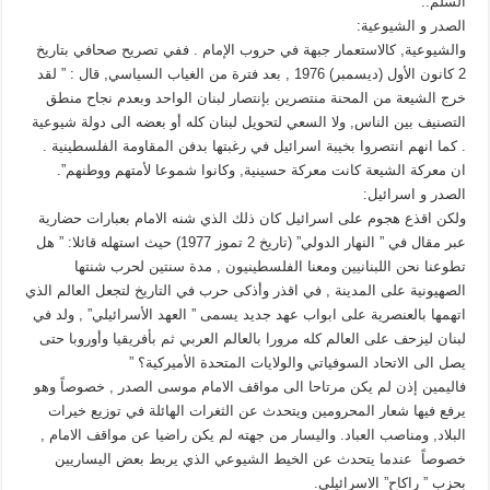
السلم..
الصدر و الشيوعية:
والشيوعية, كالاستعمار جبهة في حروب الإمام . ففي تصريح صحافي بتاريخ
2 كانون الأول (ديسمبر) 1976 , بعد فترة من الغياب السياسي, قال : ” لقد
خرج الشيعة من المحنة منتصرين بإنتصار لبنان الواحد وبعدم نجاح منطق
التصنيف بين الناس, ولا السعي لتحويل لبنان كله أو بعضه الى دولة شيوعية
. كما انهم انتصروا بخيبة اسرائيل في رغبتها بدفن المقاومة الفلسطينية .
ان معركة الشيعة كانت معركة حسينية, وكانوا شموعا لأمتهم ووطنهم”.
الصدر و اسرائيل:
ولكن اقذع هجوم على اسرائيل كان ذلك الذي شنه الامام بعبارات حضارية
عبر مقال في ” النهار الدولي” (تاريخ 2 تموز 1977) حيث استهله قائلا: ” هل
تطوعنا نحن اللبنانيين ومعنا الفلسطينيون , مدة سنتين لحرب شنتها
الصهيونية على المدينة , في اقذر وأذكى حرب في التاريخ لتجعل العالم الذي
اتهمها بالعنصرية على ابواب عهد جديد يسمى ” العهد الأسرائيلي” , ولد في
لبنان ليزحف على العالم كله مرورا بالعالم العربي ثم بأفريقيا وأوروبا حتى
يصل الى الاتحاد السوفياتي والولايات المتحدة الأميركية؟ ”
فاليمين إذن لم يكن مرتاحا الى مواقف الامام موسى الصدر , خصوصاً وهو
يرفع فيها شعار المحرومين ويتحدث عن الثغرات الهائلة في توزيع خيرات
البلاد, ومناصب العباد. واليسار من جهته لم يكن راضيا عن مواقف الامام ,
خصوصاً عندما يتحدث عن الخيط الشيوعي الذي يربط بعض اليساريين
بحزب ” راكاح” الاسرائيلي.