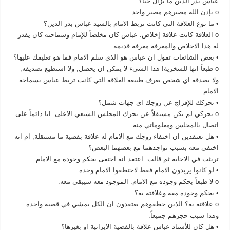
عباس بدر الدين ما يزال حياً؟
o بإذن الله مصيرهم مصير واحد.
• ما نوع العلاقة التي كانت تربط الامام بالسيد عباس بدر الدين؟
o العلاقة كانت علاقة إخلاص. عباس كان مخلصاً للإمام وسماحته كان يقدر
له هذا الاخلاص والمعرفة معرفة قديمة.
• بعض الشائعات تقول ان عباس هو الذي سلم الامام فما هو تعليقك عليها؟
o طبعاً انها للسخرية! هذا الشيء لا يمكن ان يحصل, ولا استطيع تصديقه,
ولا يصدقه اي شخص يعرف طبيعة العلاقة التي كانت تربط عباس بسماحة
الامام.
• تحركك للإفراج عن زوجك اي جهات شمل؟
o تحركي لم يكن مستقلاً عن تحرك المجلس الشيعي الاعلى. انا دائماً على
اتصال بالمجلس ومعلوماتي منه.
• هل تعتقدين ان اختفاء زوجك مع الامام له علاقة بقضية ما مستقلة, ام انه
اختفى معه بسبب تواجدهما مع بعضهما البعض؟
تريثت في الاجابة ثم قالت: اعتقد انه اختفى بحكم وجوده مع الامام.
• لو كانوا يريدون الامام فقط لاختطفوا الامام وحده…
o لا طبعاً بحكم وجوده مع الامام. الموجود معه سيبقى معه.
• بحكم وجوده معه وعلاقته به؟
o علاقته به؟ الذين خطفوهم يعتقدون ان الكل يمشي في قضية واحدة.
وهذا سبب حجزهم جميعاً.
• هل كان للأستاذ عباس علاقة بالقضية الايرانية او بغيرها؟