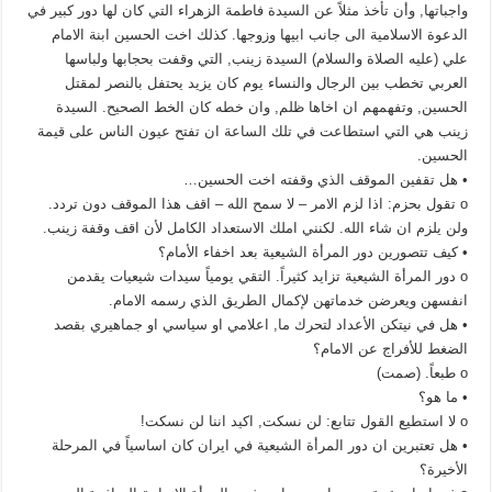
واجباتها, وأن تأخذ مثلاً عن السيدة فاطمة الزهراء التي كان لها دور كبير في
الدعوة الاسلامية الى جانب ابيها وزوجها. كذلك اخت الحسين ابنة الامام
علي (عليه الصلاة والسلام) السيدة زينب, التي وقفت بحجابها ولباسها
العربي تخطب بين الرجال والنساء يوم كان يزيد يحتفل بالنصر لمقتل
الحسين, وتفهمهم ان اخاها ظلم, وان خطه كان الخط الصحيح. السيدة
زينب هي التي استطاعت في تلك الساعة ان تفتح عيون الناس على قيمة
الحسين.
• هل تقفين الموقف الذي وقفته اخت الحسين…
o تقول بحزم: اذا لزم الامر – لا سمح الله – اقف هذا الموقف دون تردد.
ولن يلزم ان شاء الله. لكنني املك الاستعداد الكامل لأن اقف وقفة زينب.
• كيف تتصورين دور المرأة الشيعية بعد اخفاء الأمام؟
o دور المرأة الشيعية تزايد كثيراً. التقي يومياً سيدات شيعيات يقدمن
انفسهن ويعرضن خدماتهن لإكمال الطريق الذي رسمه الامام.
• هل في نيتكن الأعداد لتحرك ما, اعلامي او سياسي او جماهيري بقصد
الضغط للأفراج عن الامام؟
o طبعاً. (صمت)
• ما هو؟
o لا استطيع القول تتابع: لن نسكت, اكيد اننا لن نسكت!
• هل تعتبرين ان دور المرأة الشيعية في ايران كان اساسياً في المرحلة
الأخيرة؟