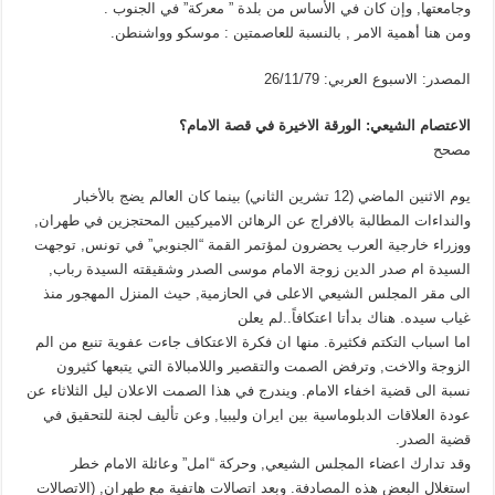
وجامعتها, وإن كان في الأساس من بلدة ” معركة” في الجنوب .
ومن هنا أهمية الامر , بالنسبة للعاصمتين : موسكو وواشنطن.
المصدر: الاسبوع العربي: 26/11/79
الاعتصام الشيعي: الورقة الاخيرة في قصة الامام؟
مصحح
يوم الاثنين الماضي (12 تشرين الثاني) بينما كان العالم يضج بالأخبار
والنداءات المطالبة بالافراج عن الرهائن الاميركيين المحتجزين في طهران,
ووزراء خارجية العرب يحضرون لمؤتمر القمة “الجنوبي” في تونس, توجهت
السيدة ام صدر الدين زوجة الامام موسى الصدر وشقيقته السيدة رباب,
الى مقر المجلس الشيعي الاعلى في الحازمية, حيث المنزل المهجور منذ
غياب سيده. هناك بدأتا اعتكافاً..لم يعلن
اما اسباب التكتم فكثيرة. منها ان فكرة الاعتكاف جاءت عفوية تنبع من الم
الزوجة والاخت, وترفض الصمت والتقصير واللامبالاة التي يتبعها كثيرون
نسبة الى قضية اخفاء الامام. ويندرج في هذا الصمت الاعلان ليل الثلاثاء عن
عودة العلاقات الدبلوماسية بين ايران وليبيا, وعن تأليف لجنة للتحقيق في
قضية الصدر.
وقد تدارك اعضاء المجلس الشيعي, وحركة “امل” وعائلة الامام خطر
استغلال البعض هذه المصادفة. وبعد اتصالات هاتفية مع طهران, (الاتصالات