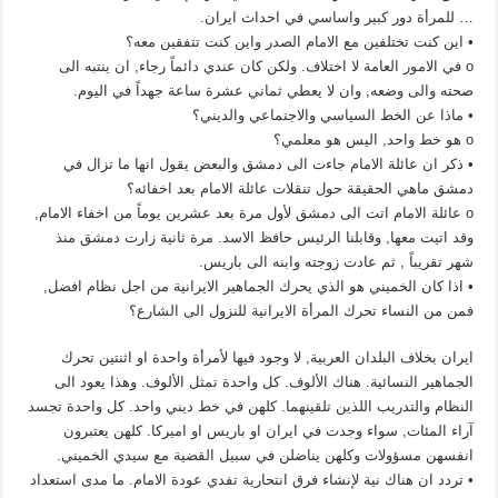
… للمرأة دور كبير واساسي في احداث ايران.
• اين كنت تختلفين مع الامام الصدر واين كنت تتفقين معه؟
o في الامور العامة لا اختلاف. ولكن كان عندي دائماً رجاء, ان ينتبه الى
صحته والى وضعه, وان لا يعطي ثماني عشرة ساعة جهداً في اليوم.
• ماذا عن الخط السياسي والاجتماعي والديني؟
o هو خط واحد, اليس هو معلمي؟
• ذكر ان عائلة الامام جاءت الى دمشق والبعض يقول انها ما تزال في
دمشق ماهي الحقيقة حول تنقلات عائلة الامام بعد اخفائه؟
o عائلة الامام اتت الى دمشق لأول مرة بعد عشرين يوماً من اخفاء الامام,
وقد اتيت معها, وقابلنا الرئيس حافظ الاسد. مرة ثانية زارت دمشق منذ
شهر تقريباً , ثم عادت زوجته وابنه الى باريس.
• اذا كان الخميني هو الذي يحرك الجماهير الايرانية من اجل نظام افضل,
فمن من النساء تحرك المرأة الايرانية للنزول الى الشارع؟
ايران بخلاف البلدان العربية, لا وجود فيها لأمرأة واحدة او اثنتين تحرك
الجماهير النسائية. هناك الألوف. كل واحدة تمثل الألوف. وهذا يعود الى
النظام والتدريب اللذين تلقينهما. كلهن في خط ديني واحد. كل واحدة تجسد
آراء المئات, سواء وجدت في ايران او باريس او اميركا. كلهن يعتبرون
انفسهن مسؤولات وكلهن يناضلن في سبيل القضية مع سيدي الخميني.
• تردد ان هناك نية لإنشاء فرق انتحارية تفدي عودة الامام. ما مدى استعداد