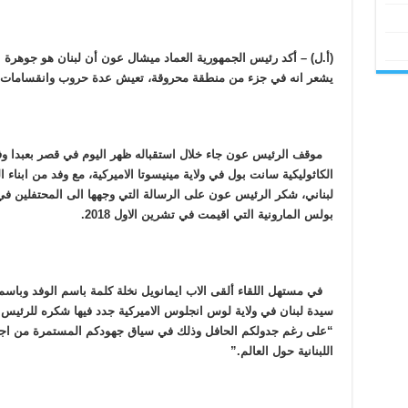
(أ.ل) – أكد رئيس الجمهورية العماد ميشال عون أن لبنان هو جوهرة ال
يشعر انه في جزء من منطقة محروقة، تعيش عدة حروب وانقسامات.
موقف الرئيس عون جاء خلال استقباله ظهر اليوم في قصر بعبدا وفد
الكاثوليكية سانت بول في ولاية مينيسوتا الاميركية، مع وفد من ابناء
لبناني، شكر الرئيس عون على الرسالة التي وجهها الى المحتفلين ف
بولس المارونية التي اقيمت في تشرين الاول 2018.
في مستهل اللقاء ألقى الاب ايمانويل نخلة كلمة باسم الوفد وباسم رع
سيدة لبنان في ولاية لوس انجلوس الاميركية جدد فيها شكره للرئيس
“على رغم جدولكم الحافل وذلك في سياق جهودكم المستمرة من اجل تو
اللبنانية حول العالم.”