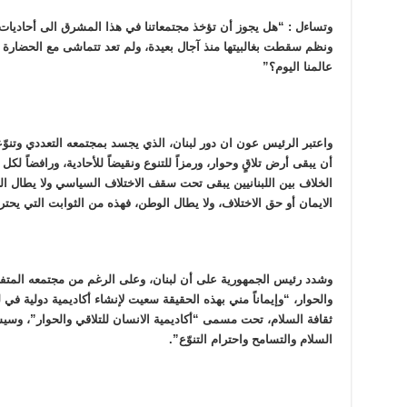
وتساءل : “هل يجوز أن تؤخذ مجتمعاتنا في هذا المشرق الى أحادي
ونظم سقطت بغالبيتها منذ آجال بعيدة، ولم تعد تتماشى مع الحضارة 
عالمنا اليوم؟”
واعتبر الرئيس عون ان دور لبنان، الذي يجسد بمجتمعه التعددي وتن
أن يبقى أرض تلاقٍ وحوار، ورمزاً للتنوع ونقيضاً للأحادية، ورافضاً لك
الخلاف بين اللبنانيين يبقى تحت سقف الاختلاف السياسي ولا يطال الجو
الايمان أو حق الاختلاف، ولا يطال الوطن، فهذه من الثوابت التي يحترمه
وشدد رئيس الجمهورية على أن لبنان، وعلى الرغم من مجتمعه المتفاع
والحوار، “وإيماناً مني بهذه الحقيقة سعيت لإنشاء أكاديمية دولية في
ثقافة السلام، تحت مسمى “أكاديمية الانسان للتلاقي والحوار”، وسي
السلام والتسامح واحترام التنوّع”.