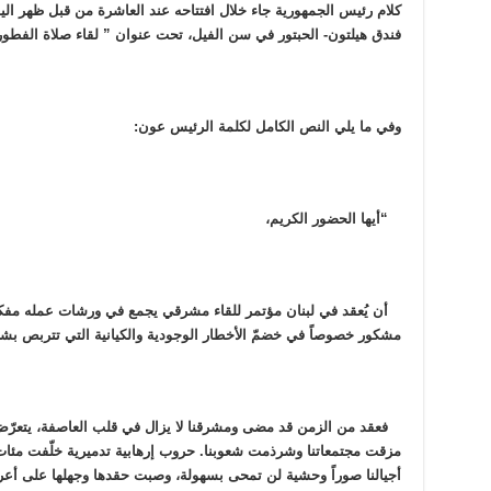
كلام رئيس الجمهورية جاء خلال افتتاحه عند العاشرة من قبل ظهر الي
فندق هيلتون- الحبتور في سن الفيل، تحت عنوان ” لقاء صلاة الفطور
وفي ما يلي النص الكامل لكلمة الرئيس عون:
“أيها الحضور الكريم،
أن يُعقد في لبنان مؤتمر للقاء مشرقي يجمع في ورشات عمله مف
مشكور خصوصاً في خضمّ الأخطار الوجودية والكيانية التي تتربص بشعو
فعقد من الزمن قد مضى ومشرقنا لا يزال في قلب العاصفة، يتعرّض 
مزقت مجتمعاتنا وشرذمت شعوبنا. حروب إرهابية تدميرية خلّفت مئات
أجيالنا صوراً وحشية لن تمحى بسهولة، وصبت حقدها وجهلها على أعرق ال