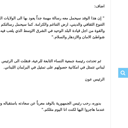
اضاف:
” إن هذا الوفد سيحمل معه رسالة مهمة جداً يعود بها الى الولايات 
التنوع الثقافي والديني، ارض التناغم والكرامة. كما سيحمل رسالتكم ا
والقوة من اجل قيادة البلد الوحيد في الشرق الاوسط الذي يلعب فيه 
شواطئ الامان والازدهار والسلام.”
ثم تحدثت رئيسة جمعية النساء التابعة للرعية، فنقلت الى الرئيس 
لبناني تتمثل في امكانية حصولهم على تمثيل في البرلمان اللبناني.
الرئيس عون
بدوره، رحب رئيس الجمهورية بالوفد معرباً عن سعادته باستقباله وق
عندما هاجروا اليها لكنت انا اليوم مثلكم.”