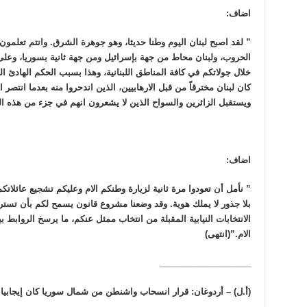
اضاف:
” لقد اصبح لبنان اليوم وطنا حديثا، وهو جوهرة الشرق. وانتم تعلمون
الحروب، ولبنان محاط من جهة بإسرائيل ومن جهة ثانية بسوريا، وعلى
خلال جولاتكم في كافة المناطق اللبنانية، وهذا بسبب الحكم الهادئ ال
كان لبنان مخترقاً من قبل الارهابيين، الذين اندحروا منه بعدما انتصر
ويستقبل الزائرين والسواح الذين لا يشعرون انهم في جزء من هذه ا
اضاف:
” نأمل أن تعودوا مرة ثانية لزيارة وطنكم الام وعليكم تشجيع عائلاتك
بلا جذور لا يملك هوية. وقد وضعنا مشروع قانون يسمح لكم بأن تسترج
الانتخابات النيابية المقبلة من انتخاب ممثل عنكم، ما يرسخ الروابط 
الام.”(انتهى)
___________________
(أ.ل) – أردوغان: قرار انسحاب واشنطن من شمال سوريا كان إيجابيا 