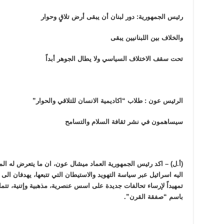
رئيس الجمهورية: دور لبنان أن يبقى أرض تلاقٍ وحوار
والخلاف بين اللبنانيين يبقى
تحت سقف الاختلاف السياسي ولا يطال الجوهر أبداً
الرئيس عون : طلاب “اكاديمية الانسان للتلاقي والحوار”
سيساهمون في نشر ثقافة السلام والتسامح
(أ.ل) – اكد رئيس الجمهورية العماد ميشال عون، ان ما يتعرض له 
اليه اسرائيل عبر سياسة التهويد والاستيطان التي تتبعها، يهدفان الى تف
تمهيداً لإرساء تحالفات جديدة على اسس عنصرية، مذهبية وإتنية، تتم
باسم “صفقة القرن”.