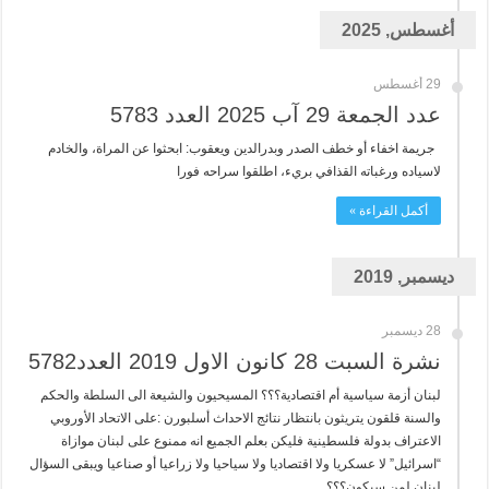
أغسطس, 2025
29 أغسطس
عدد الجمعة 29 آب 2025 العدد 5783
جريمة اخفاء أو خطف الصدر وبدرالدين ويعقوب: ابحثوا عن المراة، والخادم
لاسياده ورغباته القذافي بريء، اطلقوا سراحه فورا
أكمل القراءة »
ديسمبر, 2019
28 ديسمبر
نشرة السبت 28 كانون الاول 2019 العدد5782
لبنان أزمة سياسية أم اقتصادية؟؟؟ المسيحيون والشيعة الى السلطة والحكم
والسنة قلقون يتريثون بانتظار نتائج الاحداث أسلبورن :على الاتحاد الأوروبي
الاعتراف بدولة فلسطينية فليكن بعلم الجميع انه ممنوع على لبنان موازاة
“اسرائيل” لا عسكريا ولا اقتصاديا ولا سياحيا ولا زراعيا أو صناعيا ويبقى السؤال
لبنان لمن سيكون؟؟؟