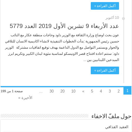
أكمل القراءة »
10 أكتوبر
عدد الأربعاء 9 تشرين الأول 2019 العدد 5779
عون بحث اوضاع وزارة الثقافة مع الوزير داود وحاجات منطقة عكار مع النائب
حسين رئيس الجمهورية :بدأت الخطوات التنفيذية لانشاء اكاديمية الانسان للتلاقي
والحوار ويستمر التواصل مع الدول الداعمة بهدف توقيع اتفاقيات مشتركة الوزير
داود: ستتم اعادة افتتاح قصر الاونيسكو لمناسبة مئوية لبنان الكبير وتكريم ابرز
المبدعين اللبنانيين بين ...
أكمل القراءة »
1
...
30
20
10
»
5
4
3
2
صفحة 1 من 199
الأخيرة »
حول ملفّ الاخفاء
العقيد القذافي