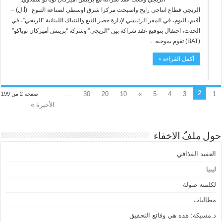
الريجي قطاع انتاجي رابح واصبحت مركزا شرق اوسطي لصناعة التبوغ (أ.ل) –
أقيم، اليوم، في المقر الرئيسي لإدارة حصر التبغ والتنباك اللبنانية “الريجي”، في
الحدت، احتفال بتوقيع عقد شراكة بين “الريجي” وشركة “بريتش أميركان توباكو”
(BAT) تقوم بموجبه ...
أكمل القراءة »
2
...
30
20
10
»
5
4
3
1
صفحة 2 من 199
الأخيرة »
حول ملفّ الاخفاء
العقيد القذافي
ليبيا
لكلمته صولة
مطالبات
د.مسيكة: هذه هي وقائع التحقيق