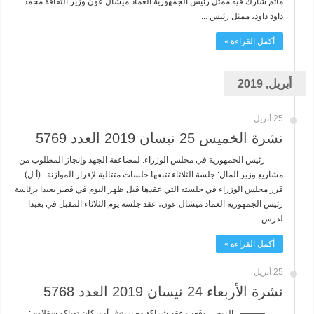
مأتم شارك فيه ممثل رئيس الجمهورية العماد ميشال عون وزير الثقافة محمد
داود داود، ممثل رئيس ...
أكمل القراءة »
أبريل, 2019
25 أبريل
نشرة الخميس 25 نيسان 2019 العدد 5769
رئيس الجمهورية في مجلس الوزراء: لمضاعفة الجهد وإنجاز المطلوب من
مشاريع وزير المال: جلسة الثلاثاء تتبعها جلسات متتالية لإقرار الموازنة (أ.ل) –
قرر مجلس الوزراء في جلسته التي عقدها قبل ظهر اليوم في قصر بعبدا برئاسة
رئيس الجمهورية العماد ميشال عون، عقد جلسة يوم الثلاثاء المقبل في بعبدا
لدرس ...
أكمل القراءة »
25 أبريل
نشرة الأربعاء 24 نيسان 2019 العدد 5768
——— الريجي وقعت عقد شراكة مع بريتش أميركان توباكو سقلاوي: