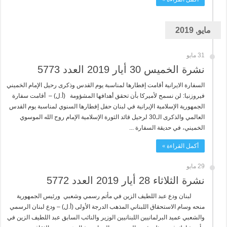
مايو, 2019
31 مايو
نشرة الخميس 30 أيار 2019 العدد 5773
السفارة الايرانية أقامت إفطارها لمناسبة يوم القدس وذكرى رحيل الإمام الخميني
فيروزنيا: لن نسمح لأميركا بأن تحقق أهدافها المشؤومة (أ.ل) – أقامت سفارة
الجمهورية الإسلامية الإيرانية في لبنان حفل إفطارها السنوي لمناسبة يوم القدس
العالمي والذكرى الـ30 لرحيل قائد الثورة الإسلامية الإمام روح الله الموسوي
الخميني، في حديقة السفارة ...
أكمل القراءة »
29 مايو
نشرة الثلاثاء 28 أيار 2019 العدد 5772
لبنان ودع عبد اللطيف الزين في مأتم رسمي وشعبي ورئيس الجمهورية
منحه وسام الاستحقاق اللبناني المذهب الدرجة الأولى (أ.ل) – ودع لبنان الرسمي
والشعبي عميد البرلمانيين اللبنانيين الوزير والنائب السابق عبد اللطيف الزين في