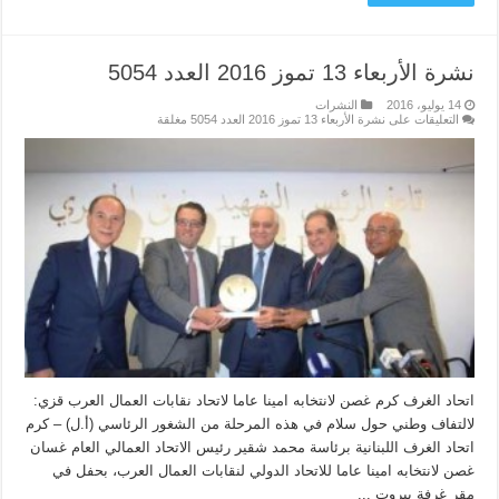
نشرة الأربعاء 13 تموز 2016 العدد 5054
14 يوليو، 2016
النشرات
التعليقات
على نشرة الأربعاء 13 تموز 2016 العدد 5054 مغلقة
اتحاد الغرف كرم غصن لانتخابه امينا عاما لاتحاد نقابات العمال العرب قزي:
لالتفاف وطني حول سلام في هذه المرحلة من الشغور الرئاسي (أ.ل) – كرم
اتحاد الغرف اللبنانية برئاسة محمد شقير رئيس الاتحاد العمالي العام غسان
غصن لانتخابه امينا عاما للاتحاد الدولي لنقابات العمال العرب، بحفل في
مقر غرفة بيروت ...