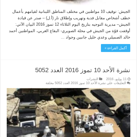
الجيش: توقيف 10 مواطنين في مختلف المناطق اللبنانية لقيامهم بأعمال
خطف أشخاص مقابل فدية وتهريب وإطلاق نار (أ.ل) – صدر عن قيادة
الجيش– مديرية التوجيه بتاريخ اليوم الثلاثاء 12 تموز 2016 البيان الآتي:
أوقفت قوّة من الجيش في محلة الصويري- البقاع الغربي، المواطنين أحمد
خالد الصميلي وعدي خليل جانبين وجواد ...
أكمل القراءة »
نشرة الأحد 10 تموز 2016 العدد 5052
11 يوليو، 2016
النشرات
التعليقات
على نشرة الأحد 10 تموز 2016 العدد 5052 مغلقة