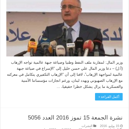
وزير المال: لمقاربة ملف النفط وطنيا وصياغة جبهة عالمية تواجه الإرهاب
(أ.ل) – دعا وزير المال علي حسن خليل إلى “الإسراع في صياغة جبهة
عالمية لمواجهة الإرهاب”، لافتا إلى أن “الإرهاب التكفيري يتكامل في معركته
مع الإرهاب الصهيوني ويهدد لبنان، ورغم انجازات مؤسساتنا الأمنية
والعسكرية ما يزال يشكل خطرا حقيقيا، ...
أكمل القراءة »
نشرة الجمعة 15 تموز 2016 العدد 5056
15 يوليو، 2016
النشرات