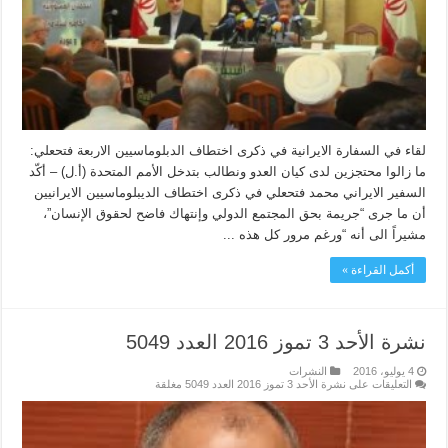
لقاء في السفارة الايرانية في ذكرى اختطاف الدبلوماسيين الاربعة فتحعلي:
ما زالوا محتجزين لدى كيان العدو ونطالب بتدخل الأمم المتحدة (أ.ل) – أكّد
السفير الايراني محمد فتحعلي في ذكرى اختطاف الديبلوماسيين الايرانيين
أن ما جرى “جريمة بحق المجتمع الدولي وإنتهاك فاضح لحقوق الإنسان”،
مشيراً الى أنه “ورغم مرور كل هذه ...
أكمل القراءة »
نشرة الأحد 3 تموز 2016 العدد 5049
4 يوليو، 2016
النشرات
التعليقات
على نشرة الأحد 3 تموز 2016 العدد 5049 مغلقة