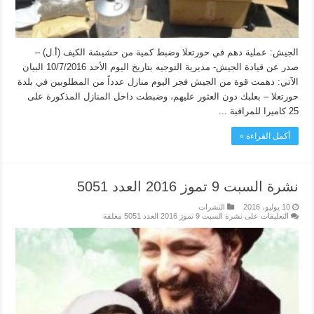
الجيش: عملية دهم في حورتعلا وضبط كمية من حشيشة الكيف (أ.ل) –
صدر عن قيادة الجيش- مديرية التوجيه بتاريخ اليوم الأحد 10/7/2016 البيان
الآتي: دهمت قوة من الجيش فجر اليوم منازل عدداً من المطلوبين في بلدة
حورتعلا – بعلبك دون العثور عليهم، وضبطت داخل المنازل المذكورة على
25 كاميرا للمراقبة ...
أكمل القراءة »
نشرة السبت 9 تموز 2016 العدد 5051
10 يوليو، 2016
النشرات
التعليقات
على نشرة السبت 9 تموز 2016 العدد 5051 مغلقة