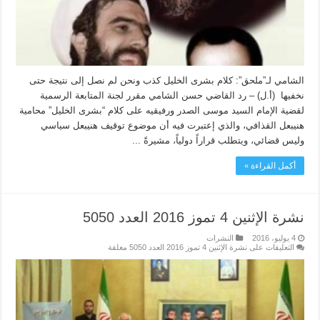
الشامي لـ”ملحق”: كلام بشرى الخليل كذب ونحن لم نصل إلى نتيجة حتى
نخفيها (أ.ل) – رد القاضي حسن الشامي مقرر لجنة المتابعة الرسمية
لقضية الإمام السيد موسى الصدر ورفيقيه على كلام “بشرى الخليل” محامية
هنيبعل القذافي، والذي إعتبرت فيه أن موضوع توقيف هنيبعل سياسي
وليس قضائي، ويتطلب قراراً دولياً، مشيرةً ...
أكمل القراءة »
نشرة الإثنين 4 تموز 2016 العدد 5050
4 يوليو، 2016
النشرات
التعليقات
على نشرة الإثنين 4 تموز 2016 العدد 5050 مغلقة