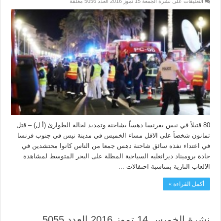
التعليقات
على نشرة الجمعة 15 تموز 2016 العدد 5056 مغلقة
80 قتيلاً في نيس بفرنسا دهساً بشاحنة وتمديد لحالة الطوارئ (أ.ل) – قتل
ثمانون شخصاً على الاقل مساء الخميس في مدينة نيس في جنوب فرنسا
في اعتداء نفذه سائق شاحنة دهس جمعا من الناس كانوا محتشدين في
جادة بروميناد ديزانغليه السياحية المطلة على البحر المتوسط لمشاهدة
الالعاب النارية بمناسبة احتفالات ...
أكمل القراءة »
نشرة الخميس 14 تموز 2016 العدد 5055