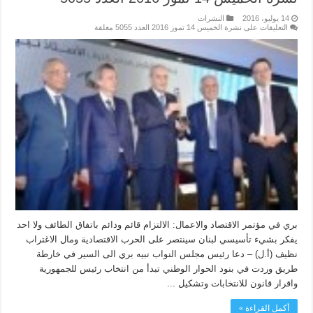
14 يوليو، 2016
النشرات
التعليقات
على نشرة الخميس 14 تموز 2016 العدد 5055 مغلقة
بري في مؤتمر الاقتصاد والاعمال: الالتزام قائم ودائم باتفاق الطائف ولا احد
يفكر بشيء تأسيسي لبنان سينتصر على الحرب الاقتصادية ومال الاغتراب
نظيف (أ.ل) – دعا رئيس مجلس النواب نبيه بري الى السير في خارطة
طريق وردت في بنود الحوار الوطني تبدأ من انتخاب رئيس للجمهورية
واقرار قانون للانتخابات وتشكيل ...
أكمل القراءة »