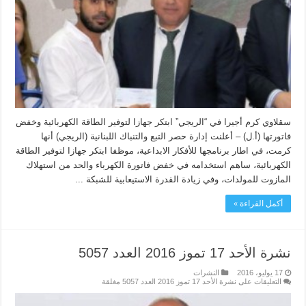
سقلاوي كرم أجيرا في “الريجي” ابتكر جهازا لتوفير الطاقة الكهربائية وخفض
فاتورتها (أ.ل) – أعلنت إدارة حصر التبع والتنباك اللبنانية (الريجي) أنها
كرمت، في اطار برنامجها للأفكار الابداعية، موظفا ابتكر جهازا لتوفير الطاقة
الكهربائية، ساهم استخدامه في خفض فاتورة الكهرباء والحد من استهلاك
المازوت للمولدات، وفي زيادة القدرة الاستيعابية للشبكة ...
أكمل القراءة »
نشرة الأحد 17 تموز 2016 العدد 5057
17 يوليو، 2016
النشرات
التعليقات
على نشرة الأحد 17 تموز 2016 العدد 5057 مغلقة