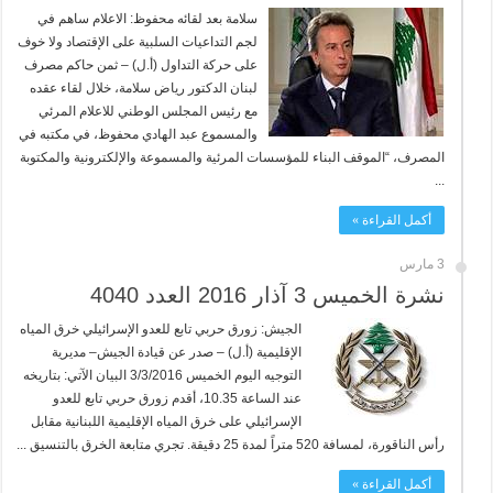
سلامة بعد لقائه محفوظ: الاعلام ساهم في
لجم التداعيات السلبية على الإقتصاد ولا خوف
على حركة التداول (أ.ل) – ثمن حاكم مصرف
لبنان الدكتور رياض سلامة، خلال لقاء عقده
مع رئيس المجلس الوطني للاعلام المرئي
والمسموع عبد الهادي محفوظ، في مكتبه في
المصرف، “الموقف البناء للمؤسسات المرئية والمسموعة والإلكترونية والمكتوبة
...
أكمل القراءة »
3 مارس
نشرة الخميس 3 آذار 2016 العدد 4040
الجيش: زورق حربي تابع للعدو الإسرائيلي خرق المياه
الإقليمية (أ.ل) – صدر عن قيادة الجيش– مديرية
التوجيه اليوم الخميس 3/3/2016 البيان الآتي: بتاريخه
عند الساعة 10.35، أقدم زورق حربي تابع للعدو
الإسرائيلي على خرق المياه الإقليمية اللبنانية مقابل
رأس الناقورة، لمسافة 520 متراً لمدة 25 دقيقة. تجري متابعة الخرق بالتنسيق ...
أكمل القراءة »