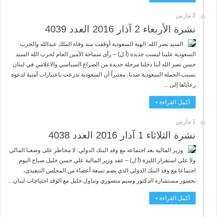
2 مارس
نشرة الأربعاء 2 آذار 2016 العدد 4039
السيد نصر الله: الهبة السعودية أوقفت منذ وفاة الملك عبدالله والحرب
السعودية علينا ليست جديدة (أ.ل) – رأى سماحة الأمين العام لحزب الله السيد
حسن نصر الله أننا دخلنا مرحلة جديدة من الصراع السياسي والاعلامي في لبنان
بسبب الحملة السعودية ضدنا، معتبراً أن السعودية تذرعت باعتبارات أمنية لدعوة
رعاياها إلى ...
أكمل القراءة »
1 مارس
نشرة الثلاثاء 1 آذار 2016 العدد 4038
وزير المالية بعد اجتماعه مع وفد البنك الدولي: لا مخاطر على وضعنا المالي
ولا على استقرار الليرة (أ.ل) – عقد وزير المالية علي حسن خليل صباح اليوم
اجتماعا مع وفد البنك الدولي الذي يضم تسعة أعضاء من المجلس التنفيذي،
بحضور مستشاره الدكتور وسيم منصوري وتناول خليل مع الوفد احتياجات لبنان ...
أكمل القراءة »