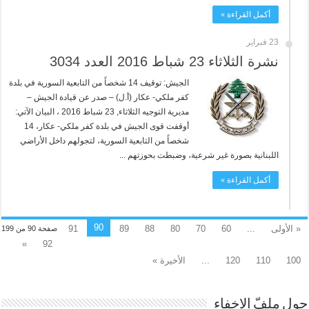
أكمل القراءة »
23 فبراير
نشرة الثلاثاء 23 شباط 2016 العدد 3034
الجيش: توقيف 14 شخصاً من التابعية السورية في بلدة
كفر ملكي- عكار (أ.ل) – صدر عن قيادة الجيش –
مديرية التوجيه الثلاثاء, 23 شباط 2016 ، البيان الآتي:
أوقفت قوى الجيش في بلدة كفر ملكي- عكار، 14
شخصاً من التابعية السورية، لتجولهم داخل الأراضي
اللبنانية بصورة غير شرعية، وضبطت بحوزتهم ...
أكمل القراءة »
90
« الأولى
...
60
70
80
88
89
91
صفحة 90 من 199
»
92
100
110
120
...
الأخيرة »
حول ملفّ الاخفاء