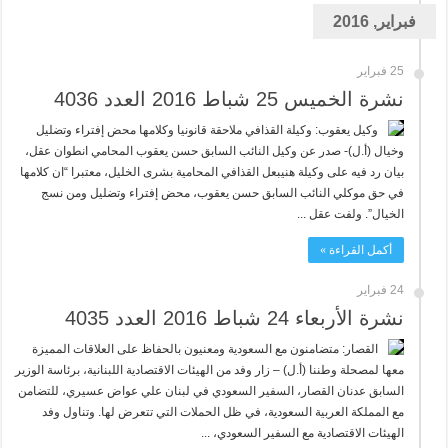
فبراير, 2016
25 فبراير
نشرة الخميس 25 شباط 2016 العدد 4036
وكيل يعقوب: وكيلة القذافي ملاحقة قانونيا وكلامها محض إفتراء وتضليل
وخيال (أ.ل)- صدر عن وكيل النائب السابق حسن يعقوب المحامي انطوان عقل،
بيان رد فيه على وكيلة هنيبعل القذافي المحامية بشرى الخليل، معتبرا “ان كلامها
في حق موكلي النائب السابق حسن يعقوب، محض إفتراء وتضليل ومن نسج
الخيال”. ولفت عقل ...
أكمل القراءة »
24 فبراير
نشرة الأربعاء 24 شباط 2016 العدد 4035
القصار: متضامنون مع السعودية ومعنيون بالحفاظ على العلاقات المميزة
معها لمصحلة وطننا (أ.ل) – زار وفد من الهيئات الاقتصادية اللبنانية، برئاسة الوزير
السابق عدنان القصار، السفير السعودي في لبنان علي عواض عسيري، للتضامن
مع المملكة العربية السعودية، في ظل الحملات التي تتعرض لها. وتناول وفد
الهيئات الاقتصادية مع السفير السعودي، ...