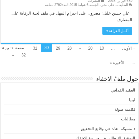
6 فبراير، 2015
النشرات
التعليقات
على نشرة الجمعة 6 شباط 2015 العدد2792 مغلقة
علي حسن خليل: مصرون على احترام المهل في ملف لجنة الرقابة على
المصارف
أكمل القراءة »
30
« الأولى
...
10
20
«
28
29
31
صفحة 30 من 34
»
32
...
الأخيرة »
حول ملفّ الاخفاء
العقيد القذافي
ليبيا
لكلمته صولة
مطالبات
د.مسيكة: هذه هي وقائع التحقيق
التحقيق الإيطالي في جريمة الإخفاء