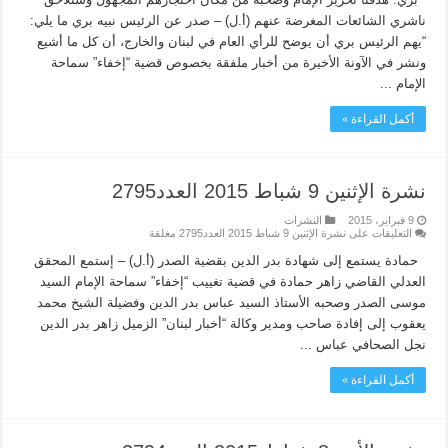
ناشري الشائعات المغرضة عنهم (أ.ل) – صدر عن الرئيس نبيه بري ما يلي:
“يهم الرئيس بري أن يوضح للرأي العام في لبنان والخارج، أن كل ما أشيع
ونشر في الآونة الأخيرة من أخبار ملفقة بخصوص قضية “إخفاء” سماحة
الإمام ...
أكمل القراءة »
نشرة الإثنين 9 شباط 2015 العدد2795
9 فبراير، 2015
النشرات
التعليقات
على نشرة الإثنين 9 شباط 2015 العدد2795 مغلقة
حمادة يستمع إلى شهادة بدر الدين بقضية الصدر (أ.ل) – إستمع المحقق
العدلي القاضي زاهر حمادة في قضية تغييب “إخفاء” سماحة الإمام السيد
موسى الصدر وصحبه الأستاذ السيد عباس بدر الدين وفضيلة الشيخ محمد
يعقوب إلى إفادة صاحب ومدير وكالة “أخبار لبنان” الزميل زاهر بدر الدين
نجل الصحافي عباس ...
أكمل القراءة »