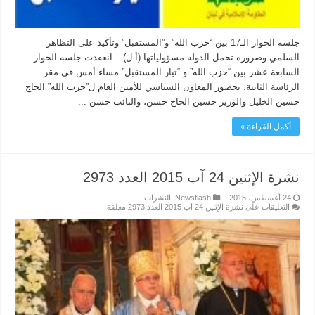
جلسة الحوار الـ17 بين “حزب الله” و”المستقبل” وتأكيد على التظاهر
السلمي وضرورة تحمل الدولة مسؤولياتها (أ.ل) – انعقدت جلسة الحوار
السابعة عشر بين “حزب الله” و “تيار المستقبل” مساء أمس في مقر
الرئاسة الثانية، بحضور المعاون السياسي للأمين العام ل”حزب الله” الحاج
حسين الخليل والوزير حسين الحاج حسن، والنائب حسن ...
أكمل القراءة »
نشرة الإثنين 24 آب 2015 العدد 2973
24 أغسطس، 2015
Newsflash
,
النشرات
التعليقات
على نشرة الإثنين 24 آب 2015 العدد 2973 مغلقة