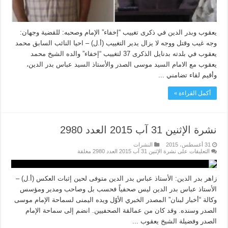
يعقوب وبدر الدين في ذكرى تغييب “إخفاء” الإمام وصحبه: للقضية وجهان:
وجه غيب وقتل ووجه لا يزال يدير التغييب (أ.ل) – احيا النائب السابق محمد
يعقوب في بلدته بدنايل الذكرى 37 لتغييب “إخفاء” والده الشيخ محمد
يعقوب مع الامام السيد موسى الصدر والأستاذ السيد عباس بدر الدين،
وأقيم لقاء تضامني ...
أكمل القراءة »
نشرة الإثنين 31 آب 2015 العدد 2980
31 أغسطس، 2015
النشرات
التعليقات
على نشرة الإثنين 31 آب 2015 العدد 2980 مغلقة
زاهر بدر الدين: الأستاذ عباس بدر الدين متوفى لحين إثبات العكس (أ.ل) –
الأستاذ عباس بدر الدين ليس صحفياً فحسب بل وصاحب ومدير ومؤسس
وكالة “أخبار لبنان” المصدر الخبري الأوّل ويده اليمنى لسماحة الإمام موسى
الصدر وسنده. وقد كان من عمالقة الصحفيين. انضم إلى سماحة الإمام
الصدر وفضيلة الشيخ يعقوب ...