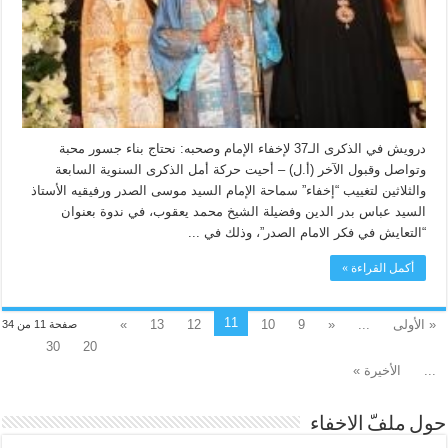
درويش في الذكرى الـ37 لإخفاء الإمام وصحبه: نحتاج بناء جسور محبة
وتواصل وقبول الآخر (أ.ل) – أحيت حركة أمل الذكرى السنوية السابعة
والثلاثين لتغييب “إخفاء” سماحة الإمام السيد موسى الصدر ورفيقيه الأستاذ
السيد عباس بدر الدين وفضيلة الشيخ محمد يعقوب، في ندوة بعنوان
“التعايش في فكر الامام الصدر”، وذلك في ...
أكمل القراءة »
11
« الأولى
...
«
9
10
12
13
»
صفحة 11 من 34
30
20
...
الأخيرة »
حول ملفّ الاخفاء