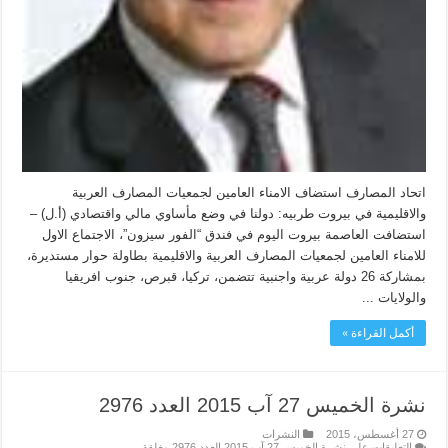
اتحاد المصارف استضاف الامناء العامين لجمعيات المصارف العربية
والاقليمية في بيروت طربيه: دولنا في وضع مأساوي مالي واقتصادي (أ.ل) –
استضافت العاصمة بيروت اليوم في فندق “الفور سيزون”، الاجتماع الاول
للامناء العامين لجمعيات المصارف العربية والاقليمية بطاولة حوار مستديرة،
بمشاركة 26 دولة عربية واجنبية تتضمن، تركيا، قبرص، جنوب افريقيا
والولايات ...
أكمل القراءة »
نشرة الخميس 27 آب 2015 العدد 2976
27 أغسطس، 2015
النشرات
التعليقات
على نشرة الخميس 27 آب 2015 العدد 2976 مغلقة