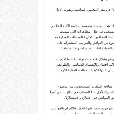
” في مقر المجلس، لمناقشة وتقويم الآداء
 “هذه الجلسة مخصصة لمتابعة الأداء الاعلامي
المستقبل في ظل التظاهرات التي شهدتها
اء المجالس الادارية للمحطات المحلية مع
 نوع من التوافق والقواسم المشتركة على
لتغطية اثناء التظاهرات والاعتصامات”.
الوضع بشكل عام حيث توقف عند ما ادلى به
اكم اخطاء وللانقسام السياسي والطوائفي
يبنى عليها لكيفية المعالجة الفعلية للازمات
 معالجة الملفات المستعصية، من موضوع
ية التحرك لأجل هذا المطلب في اطار سلمي أمرا
 المواطن في الاطلاع والاستطلاع”.
 جريج حيث غلبوا العقل والالتزام بالقوانين،
صوير الاداء الحكومي والاداري. والتزمت