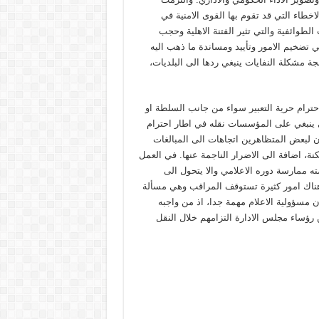
خطاء التي قد تقوم بها القوى الامنية في
طوائفية والتي تثير الفتنة الاهلية وحجب
 تضخيم الامور وتأييد ومساندة ما ذهب اليه
ة مشكلة النفايات ينبغي ردها الى البلديات،
ترام حرية التعبير سواء من جانب السلطة او
 ينبغي على المؤسسات نقله في اطار احترام
ون لبعض المتظاهرين اتجاهات الى المبالغات
ة، اضافة الى الاضرار الناجمة عنها. في العمل
ه ممارسة دوره الاعلامي والا يتحول الى
ناك امور كثيرة تستوقف المراقب وهي مسألة
ن مسؤولية الاعلام مهمة جدا، اذ من واجبه
 رؤساء مجلس الادارة التزامهم خلال النقل