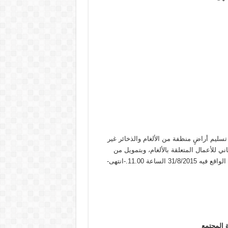
سليم أراضٍ منظفة من الألغام والذخائر غير
ون مع المركز اللبناني للأعمال المتعلقة بالألغام، وبتمويل من
عة 11.00.-انتهى-
 المجتمع