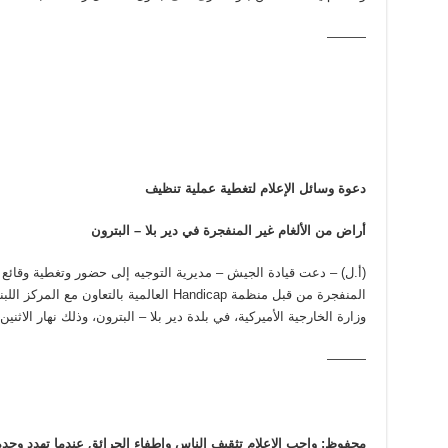
———
دعوة وسائل الإعلام لتغطية عملية تنظيف
أراض من الألغام غير المنفجرة في دير بلا – البترون
(أ.ل) – دعت قيادة الجيش – مديرية التوجيه إلى حضور وتغطية وقائع ت
المنفجرة من قبل منظمة Handicap العالمية بالتعا
وزارة الخارجية الأميركية، في بلدة دير بلا – البترون، وذلك نهار الاثنين الواقع فيه 31/8/2015 السا
———
محفوظ: واجب الاعلام تثقيف الناس واطفاء الحرائق عندما تهدد وحدة