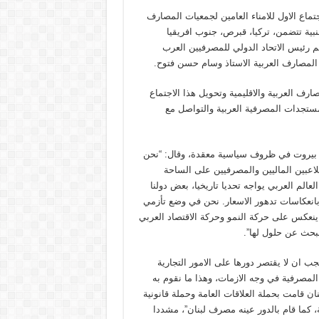
ماع الاول للامناء العامين لجمعيات المصارف
ر مستديرة، بمشاركة 26 دولة عربية واجنبية تتضمن، تركيا، قبرص، جنوب افريقيا
مهم رئيس الاتحاد الدولي للمصرفيين العرب
 المصارف العربية الاستاذ وسام حسن فتوح.
ف العربية والاقليمية وتحويل هذا الاجتماع
مستجدات المصرفية العربية والتواصل مع
ى بيروت في ظروف سياسية معقدة، وقال: “نحن
لاعبين الماليين والمصرفيين على الساحة
الم العربي يواجه تحديا تاريخيا، بعض دولنا
انعكاسات تدهور الاسعار. نحن في وضع تأزمي
عكس على حركة النمو وحركة الاقتصاد العربي
حث عن حلول لها”.
ب ان لا يقتصر دورها على الامور التجارية
المصرفية في وجه الازمات، وهذا ما نقوم به
 قامت بحملة العلاقات العامة وحملة قانونية
، كما قام بالدور عينه مصرف لبنان”، مشددا