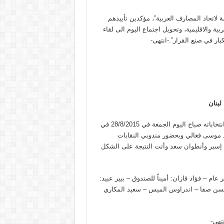
ة لاتحاد المصارف العربية”، مؤكدين تأييدهم
بية والاقليمية، وتحويل اجتماع اليوم الى لقاء
بار في صنع القرار”.-انتهى-
لبنان
(أ.ل) – أجرى اتحاد النقابات المتحدة للمستخدمين والعمال في لبنان انتخاباته صباح اليوم الجمعة في 28/8/2015 في
يد موسى فغالي وبحضور مندوبي النقابات
يل إسبر وأنطوان سعد وأتت النتيجة على الشكل
ام – فؤاد قازان: أميناً للصندوق – بيير عبيد:
سن صفا – اندراوس الميس – سعيد المكاري
تهى-