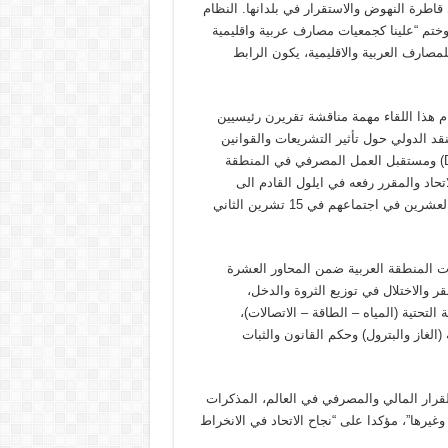
طرة النهوض والاستقرار في بلدانها. النظام
وختم “علينا كجمعيات مصارف عربية واقليمية
مصارف العربية والاقليمية، يكون الرابط
 هذا اللقاء مهمة مناقشة تقريرن رئيسيين
قد الدولي حول تأثير التشريعات والقوانين
الدولية على اداء المصارف العربية وعملياتها المصرفية (De – Risking) ومستقبل العمل المصرفي في المنطقة
لاتحاد والمقرر رفعه في ايلول القادم الى
(مجموعة الاعمال B20) للنظر فيه، تمهيدا لرفعه الى القادة في قمة العشرين في اجتماعهم في 15 تشرين الثاني
ت المنطقة العربية ضمن المحاور العشرة
ر والاختلال في توزيع الثروة والدخل،
التحتية (المياه – الطاقة – الاتصالات)،
(الغاز والبترول) وحكم القانون والثبات
لقرار المالي والمصرفي في العالم، المذكرات
وغيرها”، مؤكدا على “نجاح الاتحاد في الانخراط