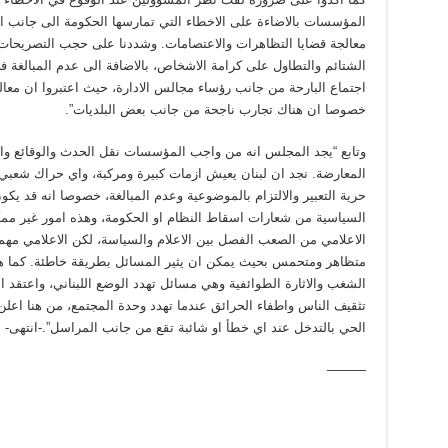
المؤسسات بالاضاءة على الاخطاء التي تمارسها الحكومة الى جانب الا
معالجة قضايا التظاهرات والاعتصامات. وشددنا على حجب التصريحات ال
الشتائم والتطاول على كرامة الاشخاص، بالاضافة الى عدم المبالغة في
اجتماع البارحة من جانب رؤساء مجالس الادارة، حيث اعتبروا ان معالج
خصوصا ان هناك تجارب ناجحة من جانب بعض البلديات”.
وتابع “يجد المجلس انه من واجب المؤسسات نقل الحدث والوقائع واح
المعارضة. نجد ان لبنان يعيش ازمات كبيرة ومركبة، واي حراك شعبي
حرية التعبير والالتزام بالموضوعية وعدم المبالغة، خصوصا انه قد يك
السياسية من شعارات اسقاط النظام او الحكومة، وهذه امور غير ممكن
الاعلامي من الصعب الفصل بين الاعلام والسياسة، لكن الاعلامي مهمت
متظاهر ومتحمس بحيث يمكن ان يثير المسائل بطريقة خاطئة. كما ه
الشغب والاثارة الطوائفية وهي مسائل تهدد الوضع اللبناني، واعتقد ا
تثقيف الناس واطفاء الحرائق عندما تهدد وحدة المجتمع، من هنا اعلن
الحي بالتدخل عند اي خطأ او شائبة تقع من جانب المراسل”.-انتهى-
———