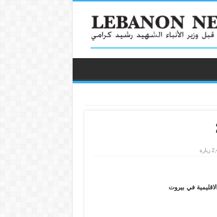
يارة
لاقليمية في بيروت