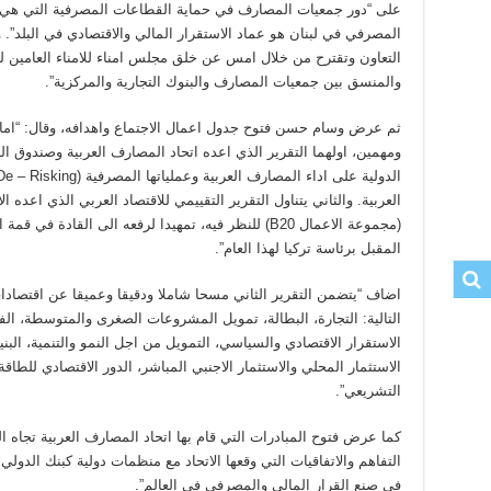
على “دور جمعيات المصارف في حماية القطاعات المصرفية التي هي قا
المصرفي في لبنان هو عماد الاستقرار المالي والاقتصادي في البلد”. 
التعاون وتقترح من خلال امس عن خلق مجلس امناء للامناء العامين لل
والمنسق بين جمعيات المصارف والبنوك التجارية والمركزية”.
ثم عرض وسام حسن فتوح جدول اعمال الاجتماع واهدافه، وقال: “امام
ومهمين، اولهما التقرير الذي اعده اتحاد المصارف العربية وصندوق الن
العربية. والثاني يتناول التقرير التقييمي للاقتصاد العربي الذي اعده ا
المقبل برئاسة تركيا لهذا العام”.
اضاف “يتضمن التقرير الثاني مسحا شاملا ودقيقا وعميقا عن اقتصادا
التالية: التجارة، البطالة، تمويل المشروعات الصغرى والمتوسطة، الفق
الاستقرار الاقتصادي والسياسي، التمويل من اجل النمو والتنمية، البنية 
الاستثمار المحلي والاستثمار الاجنبي المباشر، الدور الاقتصادي للطاقة 
التشريعي”.
كما عرض فتوح المبادرات التي قام بها اتحاد المصارف العربية تجاه ا
التفاهم والاتفاقيات التي وقعها الاتحاد مع منظمات دولية كبنك الدولي 
في صنع القرار المالي والمصرفي في العالم”.