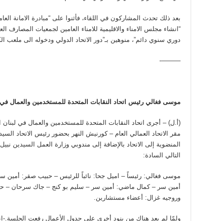
بعد ذلك تحدث المشاركون في اللقاء، فأثنوا على “مبادرة الامانة العام
“انشاء مجلس الامناء والاقليمية للامناء العامين لجمعيات المصارف العر
دوري سنوي دائم”، منوهين بـ”دور الاتحاد الدولي ودخوله الى ملعب الك
———-
موسى فغالي رئيس اتحاد النقابات المتحدة للمستخدمين والعمال في 
مقر الاتحاد العمالي العام – كورنيش النهر بحضور رئيس الاتحاد الس
المنضوية إلى الاتحاد بالإضافة إلى مندوبي وزارة العمل السيدين نب
التالي السادة:
موسى فغالي: رئيساً – اميل جحا: نائباً للرئيس – حبيب صقر: أمين سر ع
أمين سر – كمال ماضي: أمين سر – سليم بو كنج – جاك سرحان – ح
وروجيه غزال: أعضاء مستشارين.
ولمّا لم يعد هناك من بنود أخرى على جدول الأعمال رفعت الجلسة.-ان