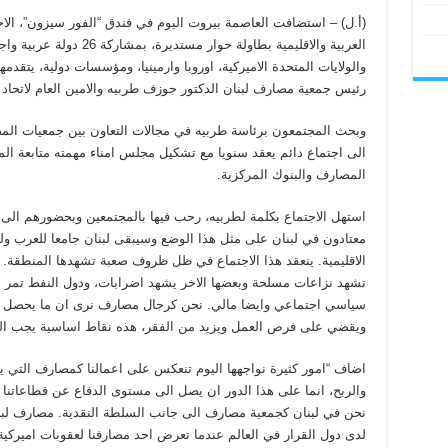
(أ.ل) – استضافت العاصمة بيروت اليوم في فندق “الفور سيزون”، الاجت
العربية والاقليمية بطاولة حوا
والولايات المتحدة الاميركية، اوروبا وارمينيا، ومؤسسات دولية، يتقد
رئيس جمعية مصارف لبنان الدكتور جوزف طربيه والامين العام لاتحاد
وبحث المجتمعون برئاسة طربيه في مجالات التعاون بين جمعيات المصار
الى اجتماع دائم يعقد سنويا مع تشكيل مجلس امناء مهمته متابعة ال
المصارف والبنوك المركزية.
استهل الاجتماع بكلمة لطربيه، رحب فيها بالمجتمعين وبحضورهم ال
معتادون في لبنان على مثل هذا الوضع وسيبقى لبنان جامعا للعرب ول
الاقليمية. ينعقد هذا الاجتماع في ظل ظروف صعبة تشهدها المنطقة. الع
تشهد نزاعات مسلحة وبعضها الاخر يشهد اضرابات، ودول النفط تمر ب
سياسي اجتماعي وايضا مالي. نحن كرجال مصارف نرى ان ما يحصل ين
ويقضي على فرص العمل ويزيد من الفقر، هذه نقاط اساسية يجب الب
اضاف “امور كثيرة نواجهها اليوم تنعكس على اعمالنا كمصارف التي يج
والربح، انما على هذا الدور ان يصل الى مستوى الدفاع عن قطاعاتنا 
نحن في لبنان كجمعية مصارف الى جانب السلطة النقدية. مصارف لبنان
لدى دول القرار في العالم عندما تعرض احد مصارفنا لعقوبات اميركية