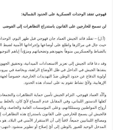
قهوجي تفقد الوحدات العسكرية على الحدود الشمالية:
لن نسمح للخارجين على القانون باستدراج التظاهرات إلى الفوضى
(أ.ل) – تفقّد قائد الجيش العماد جان قهوجي قبل ظهر اليوم، الوحد
حيث جال في مراكزها واطلع على أوضاعها وإجراءاتها الأمنية لضبط الحد
بالضباط والعسكريين منوهاً بجهودهم وتضحياتهم ومزوّداً إياهم التوجيه
وقد دعا قائد الجيش إلى تعزيز الاستعدادات الميدانية، وتحقيق الجهوزية ا
ينفذها الجيش في الداخل في ظل الأوضاع الراهنة، وبخاصة في بيروت، ل
أولوية الدفاع عن حدود الوطن ضدّ التهديدات الخارجية، خصوصاً لجهة 
الإرهابية، ولأيّ نشاط تقوم به على امتداد هذه الحدود.
وأكّد العماد قهوجي، التزام الجيش تأمين حماية التظاهرات والتجمعات 
كفلها الدستور اللبناني، وفي المقابل عدم السماح لأيّ كان، بالخلط ب
أرواح المواطنين وممتلكاتهم، وعلى المؤسسات العامة والخاصة، وبال
فالجيش لن يسمح للخارجين على القانون باستدراج هذه التظاهرات إلى
ومصالح اللبنانيين جميعاً، لافتاً إلى أن الاستقرار الأمني في البلاد، ه
المدخل الوحيد للعبور بالوطن إلى أيّ إصلاح أو تطوير منشود.-انتهى-