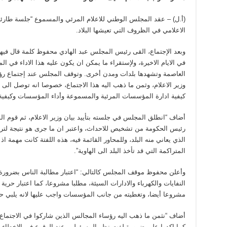
(أ.ل) – عقد المجلس الوطني للاعلام المرئي والمسموع “جلسة طارئة
الاعلامي في الظروف التي تعيشها البلاد.
وبعد الإجتماع، القى رئيس المجلس عبد الهادي محفوظ كلمة قال فيها:
في الايام الاخيرة، ولإستقراء ما يمكن ان يكون عليه هذا الاداء في 
العاصمة وتشهدها بلدات ومدن أخرى. وتوقف المجلس عند إجتماع رؤس
وزير الاعلام، وثمن ما ذهب اليه هذا الاجتماع، خصوصا انه توصل الى
كيفية ادارة المؤسسات المرئية والمسموعة وأداء المؤسسات وكيفية ا
أضاف “انطلق المجلس في جلسته بتأييد بيان وزير الاعلام، ثم قوم 
رئيس الحكومة من تشخيص للاحداث، واعتبر ان ما جرى هو نتيجة لتر
الذي يعاني منه البلد، وللمحاور القائمة فيه، هذه اللفتة كانت مهمة اذ 
المتراكمة التي قد تأخذ البلد الى الهاوية”.
وأعلن محفوظ موقف المجلس كالتالي: “اعتبار مطالبة الناس بضرورة
النفايات والكهرباء والادارات السيئة، مطلبا مشروعا، كما اعتبار حر
مشروعا أيضا، وتغطيته من جانب المؤسسات واجب عليها لانه يلبي حق
أضاف “نثمن ما ذهب اليه رؤساء المجالس الذين شاركوا في الاجتماع مع
كما اكدوا على ضرورة لفت نظر المسؤولين عند الوقوع في الاخطاء وت