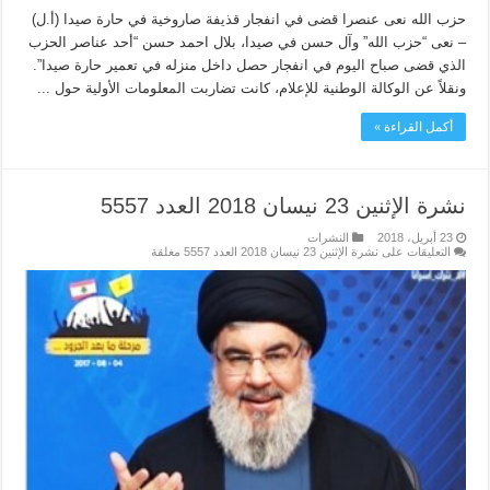
حزب الله نعى عنصرا قضى في انفجار قذيفة صاروخية في حارة صيدا (أ.ل)
– نعى “حزب الله” وآل حسن في صيدا، بلال احمد حسن “أحد عناصر الحزب
الذي قضى صباح اليوم في انفجار حصل داخل منزله في تعمير حارة صيدا”.
ونقلاً عن الوكالة الوطنية للإعلام، كانت تضاربت المعلومات الأولية حول ...
أكمل القراءة »
نشرة الإثنين 23 نيسان 2018 العدد 5557
23 أبريل، 2018
النشرات
التعليقات
على نشرة الإثنين 23 نيسان 2018 العدد 5557 مغلقة