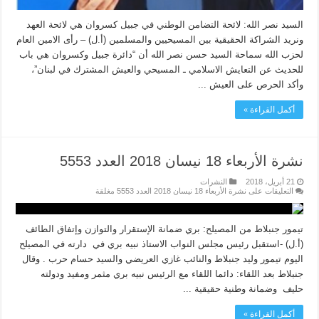
السيد نصر الله: لائحة التضامن الوطني في جبيل كسروان هي لائحة العهد
ونريد الشراكة الحقيقية بين المسيحيين والمسلمين (أ.ل) – رأى الامين العام
لحزب الله سماحة السيد حسن نصر الله أن “دائرة جبيل وكسروان هي باب
للحديث عن التعايش الاسلامي ـ المسيحي والعيش المشترك في لبنان”،
وأكد الحرص على العيش ...
أكمل القراءة »
نشرة الأربعاء 18 نيسان 2018 العدد 5553
21 أبريل، 2018
النشرات
التعليقات
على نشرة الأربعاء 18 نيسان 2018 العدد 5553 مغلقة
تيمور جنبلاط من المصيلح: بري ضمانة الإستقرار والتوازن وإتفاق الطائف
(أ.ل) -استقبل رئيس مجلس النواب الاستاذ نبيه بري في دارته في المصيلح
اليوم تيمور وليد جنبلاط والنائب غازي العريضي والسيد حسام حرب . وقال
جنبلاط بعد اللقاء: دائما اللقاء مع الرئيس نبيه بري مثمر ومفيد ودولته
حليف وضمانة وطنية حقيقية ...
أكمل القراءة »