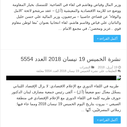
وزير المال وفياض وهاشم في لقاء في الضاحية: للتمسك بخيار المقاومة
ووضع حد للازمة الاقتصادية والمعيشية (أ.ل) – عقد مرشحو لائحة “الامل
والوفاء” عن قضاءي حاصبيا – مرجعيون، وزير المالية علي حسن خليل
والنائبان علي فياض وقاسم هاشم، لقاء انتخابيا بعنوان “معا لوطن مقاوم
قوي ..عزيز ومحصن”، في مجمع الامام ...
أكمل القراءة »
نشرة الخميس 19 نيسان 2018 العدد 5554
19 أبريل، 2018
النشرات
التعليقات
على نشرة الخميس 19 نيسان 2018 العدد 5554 مغلقة
طربيه في اللقاء الدوري مع الإعلام الاقتصادي: لا يزال الإقتصاد اللبناني
يسجّل معدّل نمو ضعيفاً (أ.ل) – ألقى رئيس جمعية مصارف لبنان الدكتور
جوزف طربيه كلمة في اللقاء الدوري مع الإعلام الإقتصادي في منطقة
الصيفي – بيروت بتاريخ اليوم الخميس 19 نيسان 2018 ومما جاء فيها:
زملائي المصرفيّين، أيّها ...
أكمل القراءة »