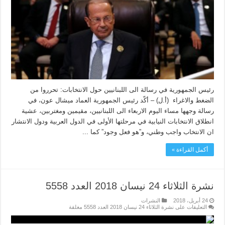
رئيس الجمهورية في رسالة الى اللبنانيين حول الانتخابات: تحرروا من
الضغط والاغراء (أ.ل) – أكّد رئيس الجمهورية العماد ميشال عون، في
رسالة وجهها مساء اليوم الاربعاء الى اللبنانيين، مقيمين ومغتربين، عشية
انطلاق الانتخابات النيابية في مرحلتها الأولى في الدول العربية ودول الانتشار
ان الانتخاب واجب وطني، و”هو فعل وجود” كما ...
أكمل القراءة »
نشرة الثلاثاء 24 نيسان 2018 العدد 5558
24 أبريل، 2018
النشرات
التعليقات
على نشرة الثلاثاء 24 نيسان 2018 العدد 5558 مغلقة