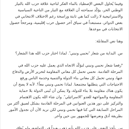
وفيما يُحاول البعض الإصطياد بالماء العكر لناحية علاقة حزب الله بالتيار
الوطني الحر، يؤكّد سماحته أن العلاقة مع التيار من الناحية السياسية
والاستراتيجية لا زالت كما هي ثابتة وراسخة رغم الاختلاف الانتخابي في
بعض الدوائر، مستبعداً في سياق آخر حصول حرب إقليمية، ومرجحاً حصول
الانتخابات في موعدها.
وهنا نص المقابلة:
س. البداية من شعار “نحمي ونبني”. لماذا اختار حزب الله هذا الشعار؟
*رفعنا شعار نحمي ونبني لنؤكّد الاتجاه الذي يعمل عليه حزب الله في
المرحلة القادمة. نحمي تحمل كل معاني المقاومة لتحرير الأرض والدفاع
عنها، ونبني تحمل كل معاني بناء الدولة والتنمية وخدمة الناس ورفع
الاحتياجات التي يتطلبها مجتمعنا. لماذا نحمي ونبني معاً؟. لأنه لا يصح أن
يكون هناك مقاومة بلا بناء للدولة، ولا يمكن أن تُبنى الدولة بلا حماية
المقاومة والمواجهة للعدو “الاسرائيلي”. وان شاء الله يكون الاهتمام
والتركيز على دور هذين العنوانين في المرحلة القادمة بشكل لصيق أكثر من
المراحل السابقة التي كنا فيها نحمي ونبني لكن نريد الآن أن نجدول الأمور
بطريقة أدق ونعرضها للجمهور بين حين وآخر.
س. يأخذ البعض على حزب الله بأنه ذهب بعيداً في التواضع، ولم يُظهّر