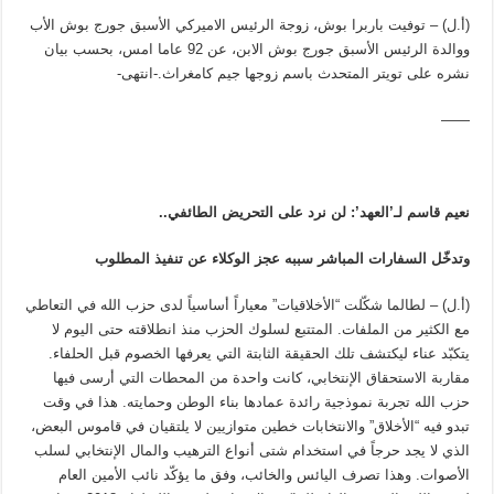
(أ.ل) – توفيت باربرا بوش، زوجة الرئيس الاميركي الأسبق جورج بوش الأب
ووالدة الرئيس الأسبق جورج بوش الابن، عن 92 عاما امس، بحسب بيان
نشره على تويتر المتحدث باسم زوجها جيم كامغراث.-انتهى-
——
نعيم قاسم لـ’العهد’: لن نرد على التحريض الطائفي..
وتدخّل السفارات المباشر سببه عجز الوكلاء عن تنفيذ المطلوب
(أ.ل) – لطالما شكّلت “الأخلاقيات” معياراً أساسياً لدى حزب الله في التعاطي
مع الكثير من الملفات. المتتبع لسلوك الحزب منذ انطلاقته حتى اليوم لا
يتكبّد عناء ليكتشف تلك الحقيقة الثابتة التي يعرفها الخصوم قبل الحلفاء.
مقاربة الاستحقاق الإنتخابي، كانت واحدة من المحطات التي أرسى فيها
حزب الله تجربة نموذجية رائدة عمادها بناء الوطن وحمايته. هذا في وقت
تبدو فيه “الأخلاق” والانتخابات خطين متوازيين لا يلتقيان في قاموس البعض،
الذي لا يجد حرجاً في استخدام شتى أنواع الترهيب والمال الإنتخابي لسلب
الأصوات. وهذا تصرف اليائس والخائب، وفق ما يؤكّد نائب الأمين العام