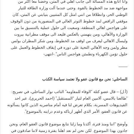
وأنا اتابع هذه المسألة الى جانب أهلي في المتن، وخضنا معا أكثر من
مواجهة ضد مد الخطوط بالقوة. وحتى عندما آلت وزارة الطاقة للتيار
الوطني الحر، وانطلاقا من انني امثل كل المتنيين بنيابتي عن المتن، كان
موقفي الرافص لمد خطوط التوتر العالي في المنصورية من دون الوقوف
على هواجس اهالي المنطقة، وسعيت الى حلول عملية بالتنسيق ما بين
الوزارة والأهالي، ومن يتهمني بالعكس فليعد الى موقف مطرانية بيروت
وليسأل الاهالي ليعرف من اوقف مد الخطوط، ومن شكر المطران بولس
مطر ولمن وجه الأهالي التحية على دوره في إيقاف الخطوط والعمل على
حلول تؤمن الكهرباء وتطمئن هواجس الناس”.-انتهى-
——-
الساحلي: نحن مع قانون عفو ولا نعتمد سياسة الكذب
(أ.ل) – قال عضو كتلة “الوفاء للمقاومة” النائب نوار الساحلي، في تصريح:
“طالعنا بالامس، ألامين العام لتيار “المستقبل” (احمد الحريري)، عبر احد
الفيديوهات المسربة، بكلام تعرض لنا فيه أمام مناصريه الذين كانوا يسألونه
عن قانون العفو، الأمر الذي أظهر ارباكه وعدم درايته بالموضوع”.
وأوضح “اننا ومنذ فترة، أكدنا وما زلنا نتابع موضوع قانون العفو العام، ونحن
جادون بهذا الموضوع. لكن نحن لم نعد اهلنا بفترة زمنية لاننا صادقون في