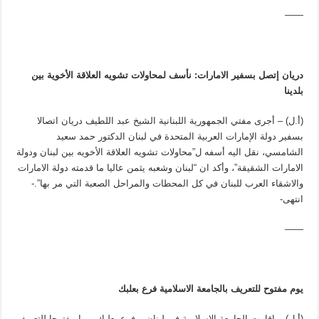
——
دريان إتصل بسفير الامارات: نأسف لمحاولات تشويه العلاقة الأخوية بين
بلدينا
(أ.ل) – أجرى مفتي الجمهورية اللبنانية الشيخ عبد اللطيف دريان اتصالا
بسفير دولة الإمارات العربية المتحدة في لبنان الدكتور حمد سعيد
الشامسي، نقل اليه أسفه ل”محاولات تشويه العلاقة الأخويه بين لبنان ودولة
الامارات الشقيقة”، وأكد ان “لبنان وشعبه يثمن عاليا ما قدمته دولة الامارات
والاشقاء العرب للبنان في كل المحطات والمراحل الصعبة التي مر بها”.-
انتهى-
——
يوم مفتوح للتعريف بالجامعة الاسلامية فرع بعلبك
(أ.ل) – اقامت الجامعة الإسلامية في لبنان – فرع بعلبك يوما مفتوحا للتعريف