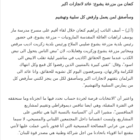
كنعان من مزرعة يشوع: عائد لانجازات اكبر
وسأصفق لمن يعمل وارفض كل سلبية وتهشيم
(أ.ل) – أسف النائب إبراهيم كنعان خلال لقاء أقيم على مسرح مدرسة مار
يوسف لراهبات العائلة المقدسة المارونيات – مزرعة يشوع، في حضور
رئيس بلدية مزرعة يشوع صليبي الملاح ورئيس بلدية زكريت اديب مرقص
ومخاتير مزرعة يشوع وزكريت وفعايلات، لان “نبض الناس يتحول الى نبض
الكذب عندما تصبح الحقائق اكاذيب في مناشير ليلية تقلب الابيض الى
اسود”، وقال: “ثقتي كبيرة بالمتنيين الذين رفضوا كل قمع وكل انتهاك
للكرامة والارتهان، وسيرفضون اليوم كل تشويه للحقائق، وانا عائد الى
البرلمان بثقتهم لانجازات اكبر وسأصفق لكل من ينجز لكنني سأرفض كل
من يمارس السلبية والتهشيم”.
واعتبر أن “الانتخابات فرصة لجردة حساب نحدد فيها ما انجزناه وما سنحققه
في الفترة المقبلة، وهي ايضا تنافس ديموقراطي وتقييم لمشاريع
المنافسين”، مشيرا الى أن “السياسة بالنسبة الينا هي تنافس على
المشاريع، وليست انقساما داخل المجتمعين اللبناني والمسيحي، لا سيما
انني من عرابي المصالحة المسيحية التي أنا فخور بأنني عملت عليها لأنني
مقتنع اننا اقوياء باتحادنا من اجل شراكة وطنية هي مصدر قوة للبنان”.