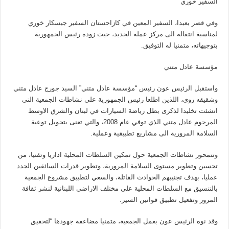
السفير خوري
وفي قصر بعبدا، السفير المعين في كازاحستان السفير جيسكار خوري
لمناسبة انتقاله الى مركز عمله الجديد، حيث زوده رئيس الجمهورية
بتوجيهاته، متمنيا له التوفيق.
مؤسسة عادل متني
واستقبل الرئيس عون رئيس “مؤسسة عادل متني” السيد جورج عادل متني
وشقيقه روي، اللذين اطلعا رئيس الجمهورية على نشاطات الجمعية التي
انشئت تخليدا لذكرى بطل رياضة السيارات في لبنان والشرق الاوسط
المرحوم عادل متني الذي توفي عام 2008، والتي تعنى بتحويل توعية
السلامة المرورية الى مشاريع تطبيقية وعملية.
وتتمحور نشاطات الجمعية حول تمكين السلطات المحلية اداريا وتقنيا، من
تحسين وتطوير مستوى السلامة المرورية، وتطوير قدرات السائقين الجدد
عمليا، بهدف تجنيبهم الحوادث القاتلة، والسعي لتطبيق مشروع الجمعية
بالتنسيق مع السلطات المحلية على مختلف الاراضي اللبنانية لنشر ثقافة
المرور وتفعيل تطبيق قوانين السير.
وقد نوه الرئيس عون بعمل الجمعية، متمنيا مضاعفة جهودها “لتحقيق