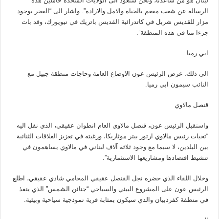
لبنان هو من ساعدنا، ونحن سنعود الى الولايات المتحدة حاملين هذه
الرسالة عن شعب مفعم بالحياة والامل والارادة”. واشار الى “الفخر بوجود
مزار للقديس شربل في كاتدرائية القديس باتريك في نيويورك، وقد بات
جزءا منا في هذه المنطقة”.
ابي رميا
الى ذلك، عرض الرئيس عون الاوضاع العامة وحاجات منطقة جبيل مع
النائب سيمون ابي رميا.
قنصل مالاوي
واستقبل الرئيس عون، قنصل مالاوي العام انطوان عقيقي، الذي نقل اليه
“تحيات رئيس مالاوي ارتور بيتر موثاريكا، ورغبته في تعزيز العلاقات الثنائية
بين البلدين، لا سيما مع وجود ثلاثة آلاف لبناني في مالاوي يساهمون في
تنشيط اقتصادها ومشاريعها الاستثمارية”.
وخلال اللقاء الذي حضره نجل القنصل عقيقي المحامي شادي عقيقي، اطلع
الرئيس عون على المشروع البيئي والسياحي “جنائن الشمس” الذي ينفذ
في منطقة كفرذبيان والذي سيكون بمثابة قرية نموذجية سياحية وبيئية.