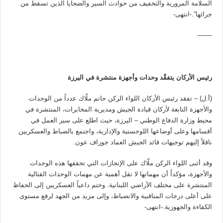
السلامة المرورية والتخفيف من حوادث السير والضحايا الذين تسقط من
جرائها”.-انتهى-
——-
رئيس الأركان يتفقّد وحدات وأجهزة منتشرة في اليرزة
(أ.ل) – تفقد رئيس الأركان اللواء الركن حاتم ملّاك عدداً من الوحدات
والأجهزة التابعة لأركان قيادة الجيش ومديرية المخابرات، المنتشرة في
محيط وزارة الدفاع الوطني – اليرزة، حيث اطلع على سير العمل في
أقسامها وعلى أوضاعها اللوجستية والإدارية، واجتمع بالضباط والعسكريين
ناقلاً إليهم توجيهات قائد الجيش العماد جوزاف عون.
وقد أثنى اللواء الركن ملّاك على الإنجازات التي تحققها هذه الوحدات
والأجهزة، مؤكداً أن مهماتها لا تقل أهمية عن مهمات الوحدات القتالية
المنتشرة على مختلف الأراضي اللبنانية. وختم داعياً العسكريين إلى الحفاظ
على أعلى درجات المناقبية والانضباط، وإلى مزيد من الجهد لرفع مستوى
الكفاءة والجهوزية.-انتهى-