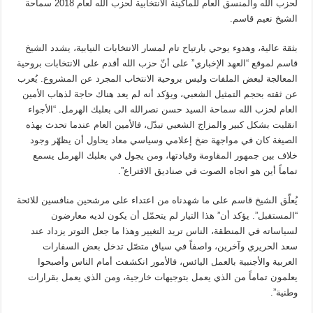
لحزب الله والمنسق العام للماكينة الانتخابية لحزب الله لعام 2018 سماحة
الشيخ نعيم قاسم.
بثقة عالية، وهدوء يوحي بارتياح تام لمسار الانتخابات النيابية، يشدد الشيخ
قاسم لموقع “العهد الإخباري” على أنّ حزب الله أقدم على الانتخابات بروحية
المعالجة لبعض الملفات وليس بروحية الانتخاب المجرد عن المشروع. يُعرب
عن ثقته بحجم التمثيل الشعبي، ويؤكد أنه لم يعد هناك حاجة لذهاب الأمين
العام لحزب الله سماحة السيد حسن نصرالله الى بعلبك الهرمل. “الأجواء
انقلبت بشكل كبير والمزاج الشعبي تبدّل، فالأمين العام عندما تحدث بهذه
الصيغة كان في مواجهة ضخ إعلامي وسياسي معاد يحاول أن يظهّر وجود
خلاف بين جمهور المقاومة وقيادتها، ومن يجول في بعلبك الهرمل يسمع
تماماً أين هو اتجاه الصوت في صناديق الاقتراع”.
يُعلّق الشيخ قاسم على ما شهدناه من اعتداء على مرشحين منافسين للائحة
“المستقبل”. يؤكد أن” هذا التيار لم يتحمّل أن يكون لديه معارضون
لسياساته في المنطقة، الناس تريد التغيير وهذا ما جعل التوتر يزداد عند
سعد الحريري وآخرين، واصفاً في سياق متصّل تدخل بعض السفارات
العربية والأجنبية بالعمل اليائس، فالأمور انكشفت أمام الناس وأصبحوا
يعلمون تماماً من الذي يعمل بتوجيهات خارجية، ومن الذي يعمل بقرارات
وطنية”.