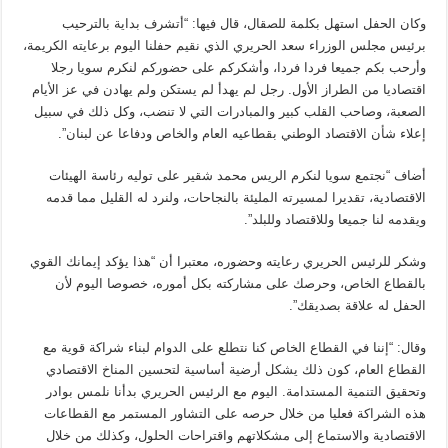
وكان الحفل استهل بكلمة للصقال، قال فيها: “أتشرف بداية بالترحيب
برئيس مجلس الوزراء سعد الحريري الذي نقيم حفلنا اليوم برعايته الكريمة،
وأرحب بكم جميعا فردا فردا، وأشكركم على حضوركم لنكرم سويا رجلا
اقتصاديا من الطراز الأول. رجل لم يهدأ لم يستكن ولم يهادن في عز الأيام
الصعبة، وصاحب القلب كبير والمبادرات التي لا تنضب، وكل ذلك في سبيل
إعلاء شأن الاقتصاد الوطني بقطاعيه العام والخاص ودفاعا عن لبنان”.
أضاف “نجتمع سويا لنكرم الريس محمد شقير على توليه رئاسة الهيئات
الاقتصادية، تقديرا لمسيرته المليئة بالنجاحات، ولنرد له القليل مما قدمه
ويقدمه لنا جميعا وللاقتصاد وللبلد”.
وشكر للرئيس الحريري رعايته وحضوره، معتبرا أن “هذا يؤكد إيمانك القوي
بالقطاع الخاص، وحرصك على مشاركته بكل أموره، خصوصا اليوم لأن
الحفل له علاقة بصديقك”.
وقال: “إننا في القطاع الخاص كنا نتطلع على الدوام لبناء شراكة قوية مع
القطاع العام، كون ذلك يشكل أرضية أساسية لتحسين المناخ الاقتصادي
وتحقيق التنمية المستدامة. اليوم مع الرئيس الحريري بدأنا نلمس بوادر
هذه الشراكة فعليا من خلال حرصه على التشاور المستمر مع القطاعات
الاقتصادية والاستماع إلى مشكلاتهم واقتراحات الحلول، وكذلك من خلال