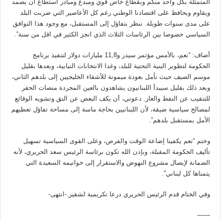
المتمثلة بكل واحد منكم وبقطاع خاص قوي ومبدع ومبادر استطاع أن يصمد
ويقاوم ويحافظ على اقتصادنا الوطني رغم كل الأعاصير التي ضربت البلد
على مدى سنوات طويلة. ننظر بتفاؤل إلى المستقبل، مع وجود هذا التوافق
السياسي خصوصا بين الرئاسات الثلاث الذي انجز الكثير في اقل من سنة”.
أضاف: “نعم، بالأمس مؤتمر سيدر و11,8 مليارات دولار لتنفيذ برنامج
الحكومة لتطوير البنية التحتية للبلد، وغدا الانتخابات النيابية، وبعدها بقليل
موسم الصيف حيث نأمل بعودة ميمونة للأشقاء الخليجيين إلى بلدهم الثاني،
وبعد ذلك بقليل سيبدأ اللبنانيون يشاهدون بالعين المجردة منصات الحفر
للتنقيب عن النفط والغاز. دعوتي، أن يكف البعض عن النق وتشويه الوقائع
لمصالح سياسية ضيقة، لأن اللبنانيين بحاجة ماسة إلى مساحة تفاؤل تعطيهم
الأمل بمستقبل بلدهم”.
وختم “نعم يكفينا إضاعة الوقت والفرص، وعلى القوى السياسية تسهيل
تأليف الحكومة المقبلة، وبإذن الله تكون برئاسة الرئيس سعد الحريري، لأنه
الضمانة لإيصال مشروع النهوض والاستقرار إلى خواتيمه السعيدة التي
يتمناها كل لبناني”.
وفي الختام قدم الرئيس الحريري درعا تكريمية لشقير.-انتهى-
——