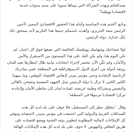
بصداقتكم وبهذه الشراكة التي بنيناها سنويا على مدى سنوات خدمة
لاقتصادنا ووطننا”.
وتابع “أغتنم هذه المناسبة وأمام هذا الحضور الاقتصادي المميز، لأحيي
الرئيس سعد الحريري، وأهديه باسمكم جميعا هذا التكريم لأنه يستحق ذلك
بكل جدارة. دولة الرئيس،
لولا شجاعتك وشهامتك ووطنيتك الخالصة التي تضعها فوق كل اعتبار، لم
نكن اليوم هنا، ولم يكن البلد على هذا المستوى من الاستقرار والأمن
والأمان، ولم نَكُن الآن نتحضر لإجراء انتخابات نيابية طال انتظارها تعيد للبنان
رونقه كدولة من أعرق الدول الديموقراطية في المنطقة. فمن مبادرتك
الرئاسية الإنقاذية وحتى مؤتمر سيدر لإنعاش الاقتصاد الوطني، وما بينهما
الكثير الكثير، لا تزال يا دولة الرئيس تبذل الجهود المضنية وتضحي بالغالي
والنفيس وبشراكة وطنية عريضة، لقيادة لبنان إلى شاطئ الأمان ولإعادته
مركزا اقتصاديا مرموقا في المنطقة”.
وقال: “بتفاؤل ننظر إلى المستقبل، فلا خوف على بلد لديه كل هذه
الصداقات العربية والدولية التي اجتمعت في مؤتمر سيدر، لاحتضانه وتوفير
كل الإمكانات المالية المطلوبة لتطوير بنيته التحتية ووضع اقتصاده على
طريق التعافي والنهوض. لا خوف على بلد لديه كل هذه الإمكانات الهائلة