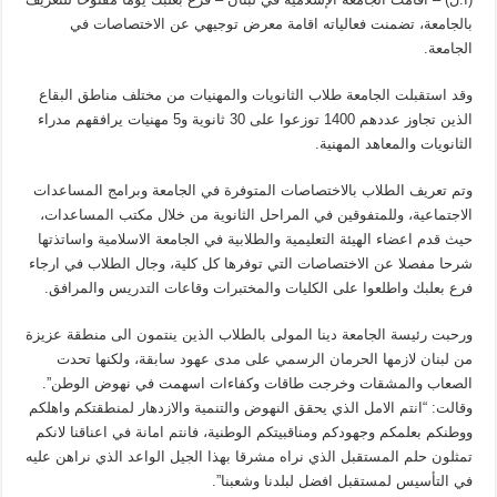
بالجامعة، تضمنت فعالياته اقامة معرض توجيهي عن الاختصاصات في
الجامعة.
وقد استقبلت الجامعة طلاب الثانويات والمهنيات من مختلف مناطق البقاع
الذين تجاوز عددهم 1400 توزعوا على 30 ثانوية و5 مهنيات يرافقهم مدراء
الثانويات والمعاهد المهنية.
وتم تعريف الطلاب بالاختصاصات المتوفرة في الجامعة وبرامج المساعدات
الاجتماعية، وللمتفوقين في المراحل الثانوية من خلال مكتب المساعدات،
حيث قدم اعضاء الهيئة التعليمية والطلابية في الجامعة الاسلامية واساتذتها
شرحا مفصلا عن الاختصاصات التي توفرها كل كلية، وجال الطلاب في ارجاء
فرع بعلبك واطلعوا على الكليات والمختبرات وقاعات التدريس والمرافق.
ورحبت رئيسة الجامعة دينا المولى بالطلاب الذين ينتمون الى منطقة عزيزة
من لبنان لازمها الحرمان الرسمي على مدى عهود سابقة، ولكنها تحدت
الصعاب والمشقات وخرجت طاقات وكفاءات اسهمت في نهوض الوطن”.
وقالت: “انتم الامل الذي يحقق النهوض والتنمية والازدهار لمنطقتكم واهلكم
ووطنكم بعلمكم وجهودكم ومناقبيتكم الوطنية، فانتم امانة في اعناقنا لانكم
تمثلون حلم المستقبل الذي نراه مشرقا بهذا الجيل الواعد الذي نراهن عليه
في التأسيس لمستقبل افضل لبلدنا وشعبنا”.