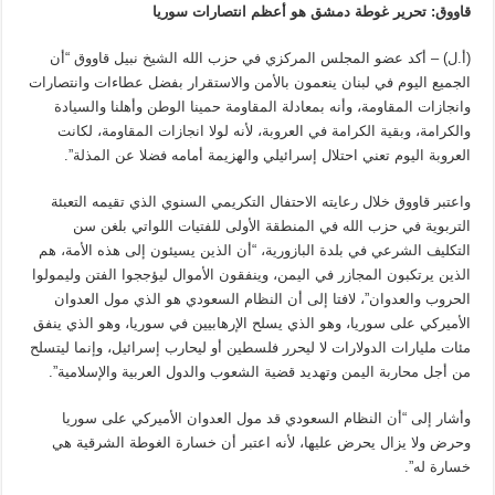
قاووق: تحرير غوطة دمشق هو أعظم انتصارات سوريا
(أ.ل) – أكد عضو المجلس المركزي في حزب الله الشيخ نبيل قاووق “أن
الجميع اليوم في لبنان ينعمون بالأمن والاستقرار بفضل عطاءات وانتصارات
وانجازات المقاومة، وأنه بمعادلة المقاومة حمينا الوطن وأهلنا والسيادة
والكرامة، وبقية الكرامة في العروبة، لأنه لولا انجازات المقاومة، لكانت
العروبة اليوم تعني احتلال إسرائيلي والهزيمة أمامه فضلا عن المذلة”.
واعتبر قاووق خلال رعايته الاحتفال التكريمي السنوي الذي تقيمه التعبئة
التربوية في حزب الله في المنطقة الأولى للفتيات اللواتي بلغن سن
التكليف الشرعي في بلدة البازورية، “أن الذين يسيئون إلى هذه الأمة، هم
الذين يرتكبون المجازر في اليمن، وينفقون الأموال ليؤججوا الفتن وليمولوا
الحروب والعدوان”، لافتا إلى أن النظام السعودي هو الذي مول العدوان
الأميركي على سوريا، وهو الذي يسلح الإرهابيين في سوريا، وهو الذي ينفق
مئات مليارات الدولارات لا ليحرر فلسطين أو ليحارب إسرائيل، وإنما ليتسلح
من أجل محاربة اليمن وتهديد قضية الشعوب والدول العربية والإسلامية”.
وأشار إلى “أن النظام السعودي قد مول العدوان الأميركي على سوريا
وحرض ولا يزال يحرض عليها، لأنه اعتبر أن خسارة الغوطة الشرقية هي
خسارة له”.