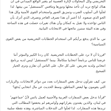
التحريضي وكل المحاولات لإثارة العصبية لم يتغير الواقع الميداني في أن
هناك لوائح تريد أن تأخذ محلها ودورها وتنافس “المستقبل” من بيئتها. لذا
لجأوا الى أسلوب الضرب وتمزيق الصور واستخدام القوى الأمنية وكل هذا
الجو الذي صنعوه. أنا أعتبر أن هذا تصرف العاجز وتصرف الذي أدرك بأن
الناس تؤاخذه ولا تقبل به كمكان وأن هناك تغيرات حصلت في هذه الساحة
وفي هذه البيئة ستبرز نتائجها في الانتخابات النيابية.
س. ما الذي يدفع برأيكم الى استخدام الخطابات التحريضية من بعض القوى
السياسية؟
*قررنا أن لا نرد على الخطابات التحريضية. كان ردنا الكبير والمؤثر أننا
عرضنا للناس برنامجاً انتخابيا متكاملاً، بينما “المستقبل” ليس لديه برنامج
انتخابي ولديه تحريض. على كل حال، على الناس أن تقارن وترى الخيار
الصحيح.
س. كيف تقرأون تدخل بعض السفارات بعدد من دوائر الانتخابات، والزيارات
التي يقومون بها لبعض المناطق، وسط الحديث عن مال انتخابي يُدفع؟
*قرأنا تدخل بعض السفارات العربية والأجنبية كعمل يائس لأنّ “جماعتهم”
في لبنان، والذين يقتدون بقراراتهم وأوامرهم لم يحققوا المطالب التي
تريدها هذه السفارات. لذا لجأوا الى التدخلات المباشرة، وهذه نقطة سلبية