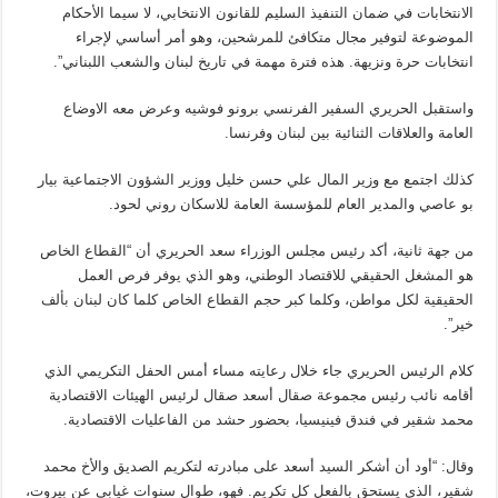
الانتخابات في ضمان التنفيذ السليم للقانون الانتخابي، لا سيما الأحكام
الموضوعة لتوفير مجال متكافئ للمرشحين، وهو أمر أساسي لإجراء
انتخابات حرة ونزيهة. هذه فترة مهمة في تاريخ لبنان والشعب اللبناني”.
واستقبل الحريري السفير الفرنسي برونو فوشيه وعرض معه الاوضاع
العامة والعلاقات الثنائية بين لبنان وفرنسا.
كذلك اجتمع مع وزير المال علي حسن خليل ووزير الشؤون الاجتماعية بيار
بو عاصي والمدير العام للمؤسسة العامة للاسكان روني لحود.
من جهة ثانية، أكد رئيس مجلس الوزراء سعد الحريري أن “القطاع الخاص
هو المشغل الحقيقي للاقتصاد الوطني، وهو الذي يوفر فرص العمل
الحقيقية لكل مواطن، وكلما كبر حجم القطاع الخاص كلما كان لبنان بألف
خير”.
كلام الرئيس الحريري جاء خلال رعايته مساء أمس الحفل التكريمي الذي
أقامه نائب رئيس مجموعة صقال أسعد صقال لرئيس الهيئات الاقتصادية
محمد شقير في فندق فينيسيا، بحضور حشد من الفاعليات الاقتصادية.
وقال: “أود أن أشكر السيد أسعد على مبادرته لتكريم الصديق والأخ محمد
شقير، الذي يستحق بالفعل كل تكريم. فهو، طوال سنوات غيابي عن بيروت،