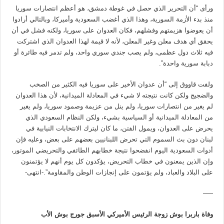
ورأى “أن التحرير الذي حصل في غوطة دمشق، هو أعظم انتصارات سوريا
منذ بدء الأزمة السورية، وهذا الذي أغضب السعودية وأميركا، وبالتالي أرادوا
أن يعوضوا هزيمتهم وفشلهم، فكان العدوان على سوريا، ولكنه فشل في أن
يحقق أي هدف معلن وغير المعلن، لأنه لا قيمة لهذا العدوان الذي اشتركت
فيه ثلاث دول عظمى، ولم يصب جندي سوري واحد، ولم تدمر فيه طائرة أو
دبابة سورية واحدة”.
ولفت قاووق إلى “أن عدوان الأخير على سوريا فيه الكثير من الصخب
والضجيج ولكن كانت نتيجته لا شيء في المعادلة الميدانية، لأن هذا العدوان
لم يغير من انتصارات سوريا، ولم ينل من عزيمة وصمود سوريا، ولم يغير
من المعادلة الميدانية أو السياسية بشيء، ولكن النظام السعودي الذي
يحرض على العدوان، ويمول الفتن، ما كان ليترك الانتخابات النيابية في
لبنان دون بث السموم التي تحرض اللبنانيين بعضهم على بعض، وعليه فإن
أدوات السعودية اليوم انفضحوا نتيجة خطابهم الطائفي والتحريضي الموتور،
وإن الذين يمعنون في خطاب التحريض، يؤكدون كل يوم أنهم لا يؤتمنون
على البلاد والعباد، ولم يؤتمون على إنجازات الوطن والمقاومة”.-انتهى-
—–
وفاة باربرا بوش زوجة الرئيس الأميركي الأسبق جورج بوش الأب