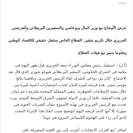
——
عرض الأوضاع مع وزير المال وبوعاصي والسفيرين البريطاني والفرنسي
الحريري خلال تكريم شقير: القطاع الخاص مشغل حقيقي للاقتصاد الوطني
وتعاوننا مميز مع هيئات القطاع
(أ.ل) – استقبل رئيس مجلس الوزراء سعد الحريري قبل ظهر اليوم في
مكتبه في السراي الحكومي، السفير البريطاني هيوغو شورتر الذي قال بعد
الاجتماع: “كان من دواعي الشرف لقاء الرئيس الحريري، وناقشنا نتائج
مؤتمر سيدر. هذه فرصة كبيرة للبنان لجذب استثمارات أجنبية كبيرة من
خلال تنفيذ الإصلاحات الجوهرية. تبقى المملكة المتحدة ملتزمة دعم لبنان
في هذه العملية، علما أن وزير الدولة لشؤون الشرق الاوسط أليستر بيرت
تحدث مع الرئيس الحريري في نهاية الأسبوع بشأن الضربات الجوية في
سوريا، إلا أنها كانت فرصة اليوم لتوضيح سبب اتخاذ هذا الإجراء المحدد
الذي أتى ردا على الهجوم الكيميائي المروع في دوما”.
اضاف “مع اقتراب الانتخابات، أشرت إلى دور اللجنة المشرفة على