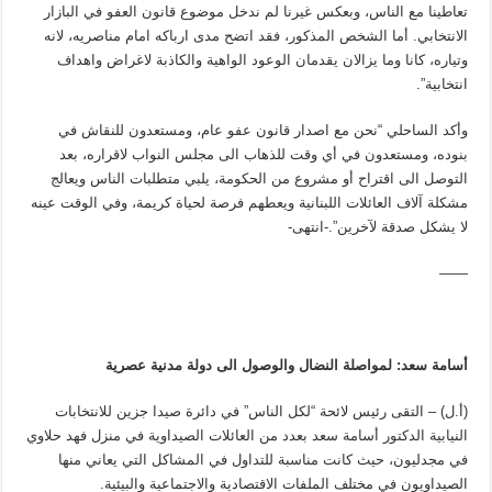
تعاطينا مع الناس، وبعكس غيرنا لم ندخل موضوع قانون العفو في البازار
الانتخابي. أما الشخص المذكور، فقد اتضح مدى ارباكه امام مناصريه، لانه
وتياره، كانا وما يزالان يقدمان الوعود الواهية والكاذبة لاغراض واهداف
انتخابية”.
وأكد الساحلي “نحن مع اصدار قانون عفو عام، ومستعدون للنقاش في
بنوده، ومستعدون في أي وقت للذهاب الى مجلس النواب لاقراره، بعد
التوصل الى اقتراح أو مشروع من الحكومة، يلبي متطلبات الناس ويعالج
مشكلة آلاف العائلات اللبنانية ويعطهم فرصة لحياة كريمة، وفي الوقت عينه
لا يشكل صدقة لآخرين”.-انتهى-
——
أسامة سعد: لمواصلة النضال والوصول الى دولة مدنية عصرية
(أ.ل) – التقى رئيس لائحة “لكل الناس” في دائرة صيدا جزين للانتخابات
النيابية الدكتور أسامة سعد بعدد من العائلات الصيداوية في منزل فهد حلاوي
في مجدليون، حيث كانت مناسبة للتداول في المشاكل التي يعاني منها
الصيداويون في مختلف الملفات الاقتصادية والاجتماعية والبيئية.