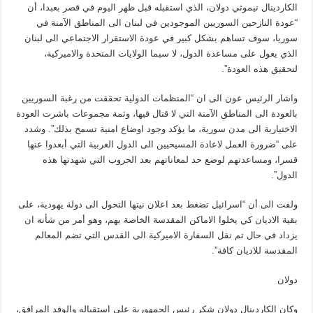
الكاردينال تيموثي دولان، الذي استقبله قبل ظهر اليوم في قصر بعبدا، أن
“عودة النازحين السوريين الموجودين في لبنان الى المناطق الآمنة في
سوريا، سوف تساهم بشكل كبير في عودة الاستقرار الاجتماعي الى لبنان
الذي يعول على مساعدة الدول، لا سيما الولايات المتحدة والاميركية،
لتحقيق هذه العودة”.
واشار الرئيس عون الى ان “المنظمات الدولية تحققت من رغبة السوريين
بالعودة الى المناطق الآمنة التي لا قتال فيها، وثمة مجموعات باشرت العودة
الاختيارية الى مدن سورية، ما يؤكد وجود اوضاع امنية تسمح بذلك”. وشدد
على “ضرورة العمل لاعادة المسيحيين الى الدول العربية التي أبعدوا عنها
قسرا، ومساعدتهم لوضع حد لمعاناتهم بعد الحروب التي شهدتها هذه
الدول”.
ولفت الى أن “اسرائيل تضغط بعد اعلان نيتها التحول الى دولة يهودية، على
بقية الاديان كي يخلوا الاماكن المقدسة الخاصة بهم، وهو أمر من شأنه ان
يزداد في حال تم نقل السفارة الاميركية الى القدس التي تضم المعالم
المقدسة للاديان كافة”.
دولان
وكان الكاردينال دولان شكر رئيس الجمهورية على استقباله والوفد المرافق،