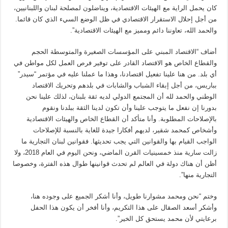
كان يحمل الراية مع الهيئات الاقتصادية، ويناضلون لمصلحة لبنان واللبنانيين،
من أجل إحلال الاستقرار الاقتصادي في ظل الوضع السيء الذي كان قائما.
والحمد الله، تعاوننا دائم ومميز مع الهيئات الاقتصادية”.
أضاف “الاقتصاد المبني على المؤسسات الصغيرة والمتوسطة الحجم
والقطاع الخاص هو الاقتصاد القادر على توفير فرص العمل لكل مواطن في
أي بلد. من هنا علينا تفعيل اقتصادنا، وهذا ما عملنا عليه في مؤتمر “سيدر”
بباريس، من أجل إبقاء الشباب والشابات في بلدهم وتحريك الاقتصاد
الوطني والحمد لله أن المجتمع الدولي لديه ثقة بلبنان، لذلك علينا نحن
بدورنا إن نفعل ما يتوجب علينا وأن تكون لدينا الثقة ببلدنا ونقوم
بالإصلاحات المطلوبة. وأنا متأكد أن القطاع الخاص والهيئات الاقتصادية
وأشخاص كمحمد شقير، لديهم أفكارا جيدة للغاية بالنسبة للإصلاحات
الواجب القيام بها والقوانين التي يجب تحديثها. فقوانين لبنان التجارية ما
زالت سارية منذ خمسينيات القرن الماضي، ونحن اليوم في العام 2018، ولا
أظن أن هناك دولة في العالم لم تحدث قوانينها طوال هذه الفترة، وخصوصا
التجارية منها”.
وختم “نحن ومحمد مشوارنا طويل، وأنا أشكر الجميع على وجوده هنا،
وأشكر أسعد الصقال على هذا التكريم، وأنا أفخر أن يكون هذا الحفل
برعايتي لأن محمد يستحق كل الخير”.