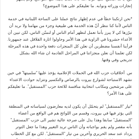
إنجازات وزرائه ونوابه. ما تعليقكم على هذا الموضوع؟
*نحن ارتكبنا خطأ في عدم إظهار نتائج عملنا على الساحة اللبنانية في خدمة
الناس لأننا كنا ننظر أنّ هذه الخدمة هي طبيعية وجزء من مهامنا ولا نريد أن
نبرّزها كي لا يبرز بأننا نعمل لنظهر أمام الناس أو لنمنّن الناس، لكن تبين أن
الأعداء حشرونا في الزاوية في هذا الأمر وحاولوا اثارة القلاقل عند جمهورنا.
فرأينا أنفسنا مضطرين أن نعلن كل المنجزات دفعة واحدة في هذه المرحلة
لكن تعلمنا أن نعلن منجزاتنا في المراحل القادمة ان شاء الله بشكل
تدريجي وفي وقتها.
س. أخلاقيات حزب الله في الحملات الإعلامية يؤخذ عليها “سلميتها” في حين
نشهد الاستباحة لشوارع بيروت بالرصاص والتكسير وتتزايد حوادث الاعتداء
على مرشحين ومكاتب انتخابية منافسة للائحة حزب “المستقبل”. ما تعليقكم
على هذا الأمر؟
*تيار “المستقبل” لم يتحمّل أن يكون لديه معارضون لسياساته في المنطقة
التي يؤثر فيها في بيروت، وقسم من اللوائح هم في الواقع من أعضاء
“المستقبل” سابقا وهذا يدل على صرخة عالية تشير الى حزب “المستقبل”
بأنه مقصر ولم يقم بواجباته وأن الناس تريد التغيير وهذا ما جعل التوتر
يزداد عند سعد الحريري وآخرين من تيار “المستقبل”. لكن مع كل الخطاب