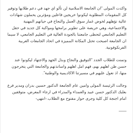
واكدت المولى “ان الجامعة الاسلامية لن تألو اي جهد في دعم طلابها وتوفير
كل المقومات المطلوبة ليكونوا خريجين فاعلين ومؤثرين يحملون شهادات
عالية تؤهلهم لخوض غمار سوق العمل والنجاح في حياتهم المهنية
والاجتماعية، وهي حريصة على تطوير برامجها ومواكبة كل جديد في حقل
التعليم الجامعي لتحظى جامعتنا بالجودة العالية في التعليم الجامعي، لا سيما
ان الجامعة اصبحت تحتل المكانة المميزة في اتحاد الجامعات العربية
الفرنكوفونية.
وتمنت للطلاب الجدد “التوفيق والنجاح وبذل الجهد والاجتهاد ليكونوا عند
حسن ظن اهلهم بهم، فهم امل اهلهم واساتذتهم والجامعة التي يتخرجون
منها، اذ نعول عليهم في مسيرتنا الاكاديمية والوطنية”.
وجالت الرئيسة المولى وامين عام الجامعة الدكتور حسين بدران ومدير فرع
بعلبك الدكتور حسن عبيد والعمداء والمدراء في ارجاء المعرض، متوقفين
امام اجنجة كل كلية وجرى حوار مفتوح مع الطلاب.-انتهى-
——