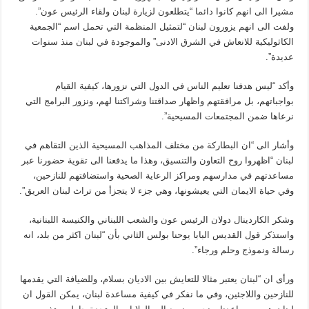
مشيرا الى انهم كانوا دائما “يتطلعون لزيارة لبنان ولقاء الرئيس عون”.
ولفت الى انهم يزورون لبنان “لتمثيل المنظمة التي تحمل اسم “الجمعية
الكاثوليكية للانعاش في الشرق الادنى” والموجودة في لبنان منذ سنوات
عديدة”.
وأكد “ليس هدفنا تعليم الناس في الدول التي نزورها، كيفية القيام
بواجباتهم، بل مرافقتهم واظهار صداقتنا وشراكتنا لهم، ونزور البرامج التي
نرعاها ضمن المجتمعات المسيحية”.
وأشار الى “ان البطاركة من مختلف المذاهب المسيحية الذين التقاهم في
لبنان “اظهروا روح التعاون والتنسيق، وهذا ما يدفعنا الى تقوية حضورنا عبر
مساعدتهم في مدارسهم ومراكز الرعاية الصحية واستضافتهم للنازحين،
وفي حياة الايمان التي يعيشونها، وهي جزء لا يتجزأ من تراث لبنان العريق”.
وشكر الكاردينال دولان الرئيس عون والشعب اللبناني والكنيسة اللبنانية،
واستذكر قول القديس البابا يوحنا بولس الثاني بأن “لبنان اكثر من بلد، انه
رسالة ونموذج وحلم ورجاء”.
ورأى ان “لبنان يعتبر مثالا للتعايش بين الاديان بسلام، وللضيافة التي يقدمها
للنازحين واللاجئين، وفي ما نفكر في كيفية مساعدة لبنان، يمكن القول ان