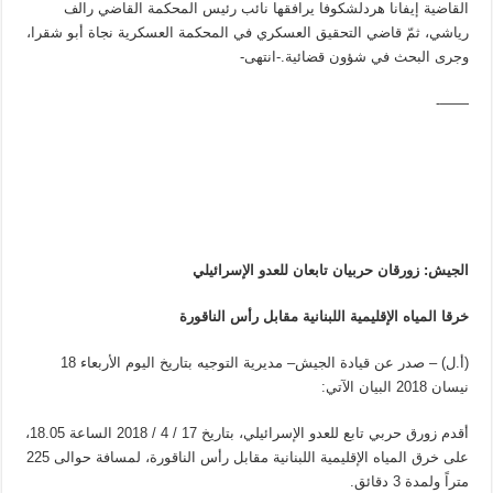
القاضية إيفانا هردلشكوفا يرافقها نائب رئيس المحكمة القاضي رالف
رياشي، ثمّ قاضي التحقيق العسكري في المحكمة العسكرية نجاة أبو شقرا،
وجرى البحث في شؤون قضائية.-انتهى-
——-
الجيش: زورقان حربيان تابعان للعدو الإسرائيلي
خرقا المياه الإقليمية اللبنانية مقابل رأس الناقورة
(أ.ل) – صدر عن قيادة الجيش– مديرية التوجيه بتاريخ اليوم الأربعاء 18
نيسان 2018 البيان الآتي:
أقدم زورق حربي تابع للعدو الإسرائيلي، بتاريخ 17 / 4 / 2018 الساعة 18.05،
على خرق المياه الإقليمية اللبنانية مقابل رأس الناقورة، لمسافة حوالى 225
متراً ولمدة 3 دقائق.