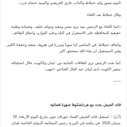
اليوم تيمور وليد جنبلاط والنائب غازي العريضي والسيد حسام حرب .
وقال جنبلاط بعد اللقاء:
دائما اللقاء مع الرئيس نبيه بري مثمر ومفيد ودولته حليف وضمانة وطنية
حقيقية للمحافظة على الاستقرار في البلد وعلى التوازن واتفاق الطائف.
واضاف جنبلاط: في الماضي كنا سويا ومررنا في ظروف صعبة وحققنا الكثير
وفي المستقبل ان شاء الله سنحقق اكثر.
كما بحث الرئيس بري العلاقات الثنائية بين لبنان والكويت خلال استقباله
سفير الكويت لدى لبنان عبد العال القناعي.-انتهى-
——
قائد الجيش بحث مع هردلشكوفا شؤونا قضائية
(أ.ل) – استقبل قائد الجيش العماد جوزاف عون بتاريخ اليوم الأربعاء, 18
نيسان 2018 في مكتبه في اليرزة، رئيس المحكمة الدولية الخاصة بلبنان