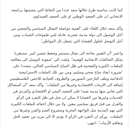
كما كانت مناسبة طرح خلالها سعد عددا من النقاط التي يتضمنها برنامجه
الانتخابي ان على الصعيد الوطني او على الصعيد الصيداوي.
وأكد سعد خلال اللقاء على “أهمية مواصلة النضال السياسي والشعبي من
أجل الوصول الى دولة مدنية عصرية عادلة تلبي طموحات الشباب، ومن
أجل التوصل لحلول للقضايا التي تشغل بال المواطن”.
واعتبر “أن التغيير بحاجة الى نضال مستمر وضغط شعبي كبير. مستغربا
شكل التحالفات الانتخابية الهجينة”. ولفت الى “صعوبة التوصل الى معالجة
للملفات الكبيرة والضخمة في ظل المناخ السياسي الحالي، مشددا على
“ضرورة ايجاد مناخ صحي وسليم، ومن بين تلك الملفات الاستراتيجية
الدفاعية وملف النازحين السوريين والظروف الحياتية للاجئين الفلسطينيين
إضافة الى الازمات الاقتصادية وغيرها من الملفات”. وأكد سعد “أن المشاكل
التي تعاني منها مدينة صيدا على الصعيد البيئي او الاقتصادي والتردي في
الخدمات وغيرها من القضايا لا يمكن ان تحل في ظل التفرد في الرأي
والقرار من قبل فريق سياسي معين. ولا من خلال اخفائه للملفات الكبيرة
التي تهم المدينة مثل الواجهة البحرية ومشروع الضم والفرز وغيرها من
الملفات . ورأى ان التفرد في الرأي لا يؤدي الا الى مزيد من تعقيد الحل
وتفاقم الأزمات”.-انتهى-