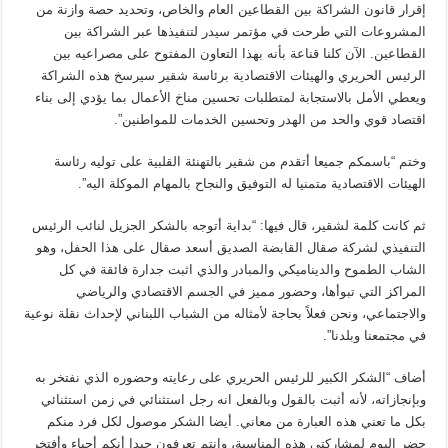
إقرار قانون الشراكة بين القطاعين العام والخاص، وتحديد حصة وازنة من
المشروعات التي طرحت في مؤتمر سيدر لتنفيذها عبر الشراكة بين
القطاعين. الآن كلنا قناعة بأنه بهذا التعاون المفتوح على مصراعيه بين
الرئيس الحريري والهيئات الاقتصادية برئاسة شقير سيرسخ هذه الشراكة
ويعطي الأمل بالاستجابة لمتطلبات تحسين مناخ الأعمال بما يؤدي إلى بناء
اقتصاد قوي والحد من الهدر وتحسين الخدمات للمواطنين”.
وختم “باسمكم جميعا أتقدم من شقير بالتهنئة القلبية على توليه رئاسة
الهيئات الاقتصادية متمنيا له التوفيق والنجاح بالمهام الموكلة اليه”.
ثم كانت كلمة لشقير، قال فيها: “بداية أتوجه بالشكر الجزيل لنائب الرئيس
التنفيذي لشركة صقال القابضة الصديق أسعد صقال على هذا الحفل، وهو
الشاب الطموح والديناميكي والمبادر والذي اثبت جدارة فائقة في كل
المراكز التي تبوأها، وحضور مميز في الجسم الاقتصادي والرياضي
والاجتماعي، ونحن فعلاً بحاجة لأمثاله من الشباب اللبناني لإحداث نقلة نوعية
في مجتمعنا وبلدنا”.
أضاف “الشكر الكبير للرئيس الحريري على رعايته وحضوره الذي نفتخر به
وبإنجازاته، لأنه أثبت بالقول وبالفعل انه رجل استثنائي في زمن استثنائي
بكل ما تعني هذه العبارة من معاني. أيضا الشكر موصول لكل فرد منكم
حضر اليوم لمشاركتي هذه المناسبة، وانتم تعرفون جيدا أنكم أحباء وأفتخر