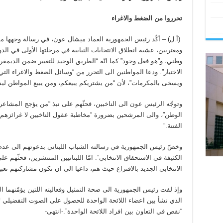
تحرروا من الضغط والاغراء
(أ.ل) – أكّد رئيس الجمهورية العماد ميشال عون، في رسالة وجهها مساء
ومغتربين، عشية انطلاق الانتخابات النيابية في مرحلتها الأولى في الد
وطني، و”هو فعل وجود” كما انّه “الطريق الوحيد للتغيير ضمن الديمقراط
الاختيار”. ودعا المواطنين الى التحرر من “وسائل الضغط والاغراء الت
ويسخى بالمكرمات”، لأن “من يشتريكم يبيعكم، ومن يبيع المواطن ليس 
وتوجّه الرئيس عون الى الناخبين، فحثّهم على نبذ “من يؤجج المشاعر 
الوطن”، والى المرشحين بضرورة “مخاطبة عقول الناخبين لا غرائز
الفتنة.”
​وخصّ رئيس الجمهورية في رسالته الشباب اللبناني بدعوتهم الى عدم الب
الكثيفة في الاستحقاق الانتخابي”. امّا اللبنانيين المنتشرين، فحثّهم 
الانتخابي الجديد بالاقتراع حيث هم، داعيا الى ان تكون مشاركتهم تعب
​وإذ لفت رئيس الجمهورية الى صحة التمثيل وفعاليته اللتين يؤمّنهما الق
الذي نشأ بين اعضاء اللائحة الواحدة للحصول على الصوت التفضيلي لا
“نقص في التعاون بين افراد اللائحة الواحدة”.-انتهى-