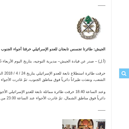
——
الجيش: طائرتا تجسس تابعتان للعدو الإسرائيلي خرقتا أجواء الجنوب
(أ.ل) – صدر عن قيادة الجيش– مديرية التوجيه، بتاريخ اليوم الأربعاء 25 نيسان 2018 البيان الآتي:
الشعب، ونفذت طيراناً دائرياً فوق مناطق الجنوب، ثمّ غادرت الأجواء عند الساعة 21.40 من
وعند الساعة 18.40 خرقت طائرة مماثلة تابعة للعدو الإسرائيلي
دائرياً فوق مناطق الشمال، ثمّ غادرت الأجواء عند الساعة 23.00 من فوق بلدة كفركلا.-انتهى-
——