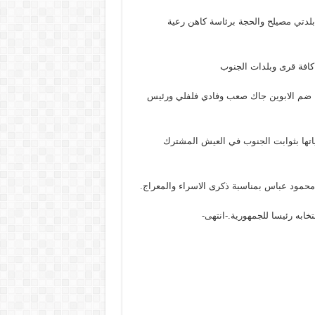
 بلدتي مصيلح والحجة برئاسة كاهن رعية
كافة قرى وبلدات الجنوب
ح ضم الابوين جاك صعب وفادي فلفلي ورئيس
الياتها بثوابت الجنوب في العيش المشترك
حمود عباس بمناسبة ذكرى الاسراء والمعراج.
تخابه رئيسا للجمهورية.-انتهى-