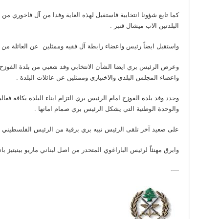
كما تابع شؤونا انتخابية فاستقبل لهذه الغاية وفدا من آل فاخوري من
البلدتين الاب ميشال قنبر .
واستقبل ايضاً رئيس واعضاء رابطة آل فقيه وممثلين عن العائلة من 
وعرض الرئيس بري ايضا الشأن اﻻنتخابي وفد شعبي من بلدة القوز
واعضاء المجلس البلدي والاختياري وممثلين عن عائلات البلدة .
وجدد وفد بلدة القوزح امام الرئيس بري التزام ابناء البلدة بكافة فع
والوحدة الوطنية التي يشكل الرئيس بري صمام امانها .
على صعيد آخر تلقى الرئيس نبيه بري برقية من الرئيس الفلسطيني م
وابرق مهنئاً لرئيس الباراغوي المتحدر من اصل لبناني ماريو بينيتيز بان
—-