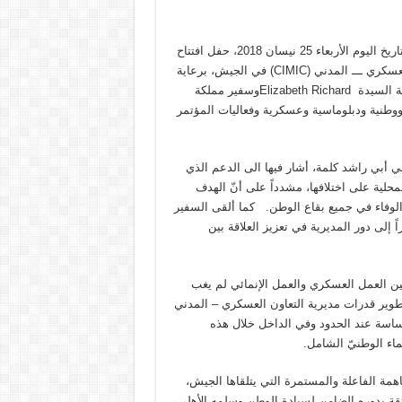
(أ.ل) – أقيم قبل ظهر اليوم في الفندق العسكري المركزي – مونرو بتاريخ اليوم الأربعاء 25 نيسان 2018، حفل افتتاح
مؤتمر “التعاون العسكري ــــ المدني”، الذي تنظمه مديرية التعاون العسكري ـــ المدني (CIMIC) في الجيش، برعاية
قائد الجيش العماد جوزاف عون وحضوره، ومشاركة السفيرة الأميركية السيدة Elizabeth Richardوسفير مملكة
جانب شخصيات رسمية ووطنية ودبلوماسية وعسكرية وفعاليات المؤتمر
ي أبي راشد كلمة، أشار فيها الى الدعم الذي
حلية على اختلافها، مشدداً على أنّ الهدف
لوفاء في جميع بقاع الوطن. كما ألقى السفير
ً إلى دور المديرية في تعزيز العلاقة بين
ين العمل العسكري والعمل الإنمائي لم يغب
تطوير قدرات مديرية التعاون العسكري – المدني
حساسة عند الحدود وفي الداخل خلال هذه
نماء الوطنيّ الشامل.
همة الفاعلة والمستمرة التي يتلقاها الجيش،
لثقة بدوره الضامن لسيادة الوطن وسلمه الأهلي،