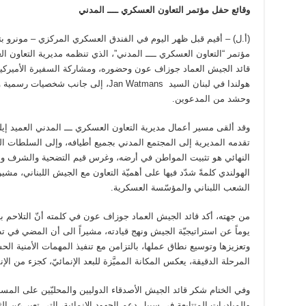
وقائع حفل مؤتمر التعاون العسكري ــــ المدني
هولندا في لبنان السيد Jan Watmans، إلى 
وحشد من المدعوين.
وقد ألقى مسير أعمال مديرية التعاون العسكري ـــ المدني العميد إيل
تقدمه المديرية إلى المجتمع المدني بجميع أطيافه، وإلى السلطات الم
النهائي هو تثبيت المواطن في أرضه، وغرس قيم التضحية والشرف وا
الهولندي كلمةً شدّد فيها على أهميّة التعاون مع الجيش اللبناني، مشيرا
الشعب اللبناني والمؤسّسة العسكرية.
من جهته، أكد قائد الجيش العماد جوزاف عون في كلمته أنّ التلاحم ب
يوماً عن استراتيجيّة الجيش ونهج قيادته، مشيراً الى أن المضي في 
وتعزيزها وتوسيع نطاق عملها، بالتزامن مع تنفيذ المهمات الأمنية ال
المرحلة الدقيقة، يعكس المكانة المميَّزة للبعد الإنمائيّ، كجزء من الإ
وفي الختام شكر قائد الجيش الأصدقاء الدوليين والمحليّين على المسا
والمبادرات المتتابعة في سبيل دعم الجهود الإنمائية، التي تعبر عن ا