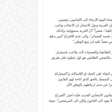
 اليوم الاربعاء الى اللبنانيين، مقيمين
ول العربية ودول الانتشار ان الانتخاب واجب
ية”، معتبراً “أنّ الحرية مسؤولية، وكذلك
ي تفسد الضمائر”، والى عدم الاقتراع “لمن يدفع
صعباً عليه ان يبيع الوطن.”
الطائفية والعصبيات لأنه يتلاعب باستقرار
هم، فالشحن الطائفي هو اول خطوة على طريق
قاء على الحياد او اللامبالاة، و”المشاركة
على التمسك بالحق الذي اتاحه لهم القانون
يرا عن مدى ارتباطهم بالوطن الأم.
انون الانتخابي الجديد، فإنه اعتبر “الصراع
 يعود الى القانون ولكن الى المرشحين”، نتيجة