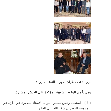
بري التقى مطران صور للطائفة المارونية
ومزيداً من الوفود الشعبية المؤكدة على العيش المشترك
(أ.ل) – استقبل رئيس مجلس النواب الاستاذ نبيه بري في دارته في ا
المارونية المطران شكر الله نبيل الحاج .