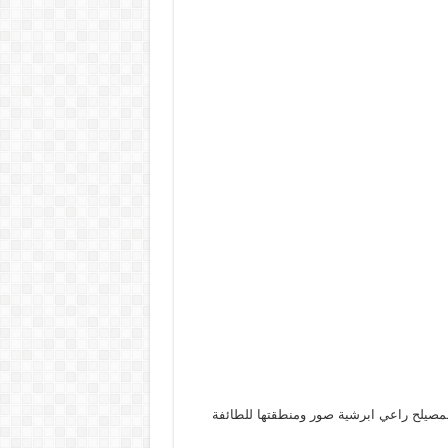
لمصيلح راعي ابرشية صور ومنطقتها للطائفة