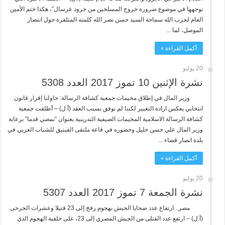
نوجهها في موضوع ضرورة خروج المسلحين من جرود عرسال”، هكذا ختم الأمين
العام لحزب الله سماحة السيد حسن نصر الله كلمته المتلفزة حول انتصار
الموصل، لما ...
أكمل القراءة »
20 يوليو
نشرة الإثنين 10 تموز 2017 العدد 5308
وزير المال في إطلاق مخيمات جمعية كشافة الرسالة: حاولنا إقرار قانون
انتخابي يعكس ارادة التغيير لكننا لم نوفق بسبب العقد (أ.ل) – أطلقت جمعية
كشافة الرسالة الاسلامية المخيمات الصيفية التدريبية بعنوان “نمضي قدما” برعاية
وزير المال علي حسن خليل وحضوره في قاعة ملتقى الفينيق للشباب العربي في
بلدة انصار قضاء ...
أكمل القراءة »
20 يوليو
نشرة الجمعة 7 تموز 2017 العدد 5307
مصر.. ارتفاع عدد ضحايا الجيش بهجوم رفح إلى 23 قتيلا وعشرات الجرحى
(أ.ل) – ارتفع عدد القتلى من الجيش المصري إلى 23، على خلفية الهجوم الذي