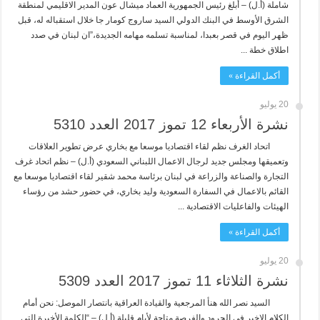
شاملة (أ.ل) – أبلغ رئيس الجمهورية العماد ميشال عون المدير الاقليمي لمنطقة
الشرق الأوسط في البنك الدولي السيد ساروج كومار جا خلال استقباله له، قبل
ظهر اليوم في قصر بعبدا، لمناسبة تسلمه مهامه الجديدة،”ان لبنان في صدد
اطلاق خطة ...
أكمل القراءة »
20 يوليو
نشرة الأربعاء 12 تموز 2017 العدد 5310
اتحاد الغرف نظم لقاء اقتصاديا موسعا مع بخاري عرض تطوير العلاقات
وتعميقها ومجلس جديد لرجال الاعمال اللبناني السعودي (أ.ل) – نظم اتحاد غرف
التجارة والصناعة والزراعة في لبنان برئاسة محمد شقير لقاء اقتصاديا موسعا مع
القائم بالاعمال في السفارة السعودية وليد بخاري، في حضور حشد من رؤساء
الهيئات والفاعليات الاقتصادية ...
أكمل القراءة »
20 يوليو
نشرة الثلاثاء 11 تموز 2017 العدد 5309
السيد نصر الله هنأ المرجعية والقيادة العراقية بانتصار الموصل: نحن أمام
الكلام الاخير في الجرود والفرصة متاحة لأيام قليلة (أ.ل) – “الكلمة الأخيرة التي