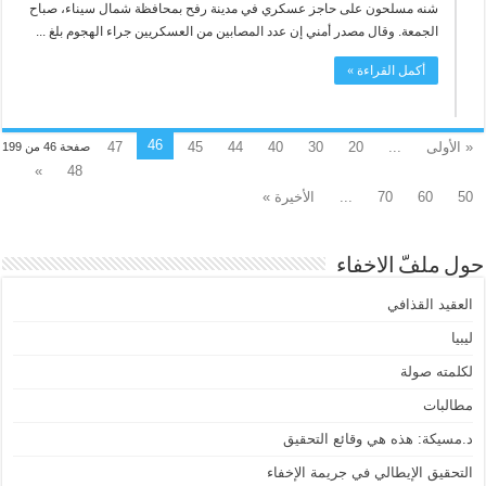
شنه مسلحون على حاجز عسكري في مدينة رفح بمحافظة شمال سيناء، صباح
الجمعة. وقال مصدر أمني إن عدد المصابين من العسكريين جراء الهجوم بلغ ...
أكمل القراءة »
46
« الأولى
...
20
30
40
44
45
47
صفحة 46 من 199
»
48
50
60
70
...
الأخيرة »
حول ملفّ الاخفاء
العقيد القذافي
ليبيا
لكلمته صولة
مطالبات
د.مسيكة: هذه هي وقائع التحقيق
التحقيق الإيطالي في جريمة الإخفاء