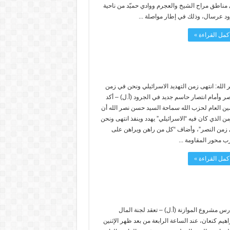
مناطق مراح الشيخ والعجرم ووادي حميّد من ناحية
د عرسال، وذلك في إطار مواصلة ...
كمل القراءة »
 الله: انتهى زمن التهديد الاسرائيلي ونحن في زمن
صر وأمام انتصار حاسم جديد في الجرود (أ.ل) – أكد
مين العام لحزب الله سماحة السيد حسن نصر الله أن
من الذي كان فيه “الاسرائيلي” يهدد وينفذ انتهى ونحن
زمن النصر”، وأضاف “كل من راهن ويراهن على
 محور المقاومة ...
كمل القراءة »
رس مشروع الموازنة (أ.ل) – تعقد لجنة المال
اهيم كنعان، عند الساعة الرابعة من بعد ظهر الإثنين