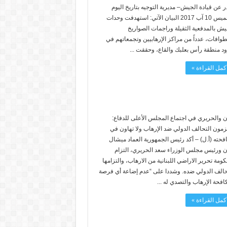
 عن قيادة الجيش– مديرية التوجيه بتاريخ اليوم
الخميس 10 آب 2017 البيان الآتي: استهدفت وحدات
يش بالمدفعية الثقيلة وراجمات الصواريخ
طوافات، عدداً من مراكز الإرهابيين وتجمعاتهم في
د منطقة رأس بعلبك والقاع، وحققت ...
كمل القراءة »
 والحريري في اجتماع المجلس الأعلى للدفاع:
زمون التحالف الدولي ضد الإرهاب ولا تهاون في
فحته (أ.ل) – أكد رئيس الجمهورية العماد ميشال
 ورئيس مجلس الوزراء سعد الحريري، التزام
كومة تحرير الاراضي اللبنانية من الارهاب، والتزامها
حالف الدولي ضده. وشددا على “عدم إضاعة أي فرصة
افحة الإرهاب والتصدي له ...
كمل القراءة »