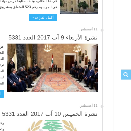
في 14 الحالي، وذلك لمتابعة درس موا
في المرسوم رقم 523 المتعلق بمشروع الموازنة العامة ...
أكمل القراءة »
11 أغسطس
نشرة الأربعاء 9 آب 2017 العدد 5331
عون
الح
الق
ترت
الع
است
الس
أ
11 أغسطس
نشرة الخميس 10 آب 2017 العدد 5331
وحد
وتج