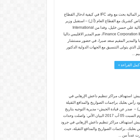
وزير المالية بحث مع وفد IFC في كيفية ادخال القطاع
اص كشريك مع القطاع العام (أ.ل) – استقبل وزير
المالية علي حسن خليل، وفدا من International
Finance Corporation IFC، ضم المدير الاقليمي داليا
ا والمدير المقيم سعد صبرا، في حضور مستشار
ل الذي يتولى التنسيق مع الجهات الدولية الدكتور
م ...
كمل القراءة »
يش: استهداف مراكز تنظيم داعش الإرهابي في
د رأس بعلبك براجمات الصواريخ والمدافع الثقيلة
ل) – صدر عن قيادة الجيش– مديرية التوجيه بتاريخ
اليوم السبت 05 آب 2017 البيان الآتي: واصلت وحدات
يش استهداف مراكز تنظيم داعش الإرهابي في جرود
 بعلبك، براجمات الصواريخ والمدافع الثقيلة، حيث
رت عدداً من ...