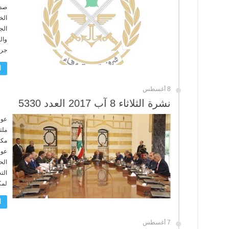
صدر
الج
وال
جرو
أ
8 أغسطس
نشرة الثلاثاء 8 آب 2017 العدد 5330
عون
ملت
مكا
عون
الح
الت
لمك
أ
7 أغسطس