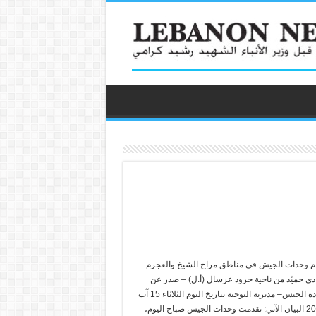
م وحدات الجيش في مناطق مراح الشيخ والعجرم
دي حميّد من ناحية جرود عرسال (أ.ل) – صدر عن
قيادة الجيش– مديرية التوجيه بتاريخ اليوم الثلاثاء 15 آب
2017 البيان الآتي: تقدمت وحدات الجيش صباح اليوم،