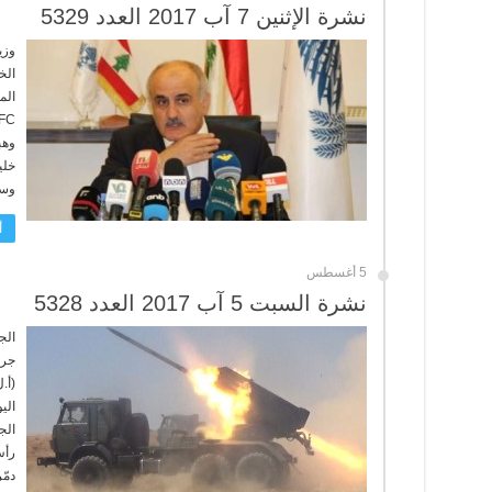
نشرة الإثنين 7 آب 2017 العدد 5329
الخ
وهب
خلي
وسي
أ
5 أغسطس
نشرة السبت 5 آب 2017 العدد 5328
الج
جرو
(أ.
الج
رأس
دمّ