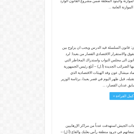
د الموازنة والبنود المعلقة ضمن مشروع القانون الوارد
: قانون السلسلة قيد الدرس ويجب ان يزاوج بين
قوق والاستقرار الاقتصادي القصار من بعبدا: لرد
انون الى مجلس النواب واستدراك المخاطر التي
بها الضرائب الجديدة (أ.ل) – أبلغ رئيس الجمهورية
ماد ميشال عون وفد الهيئات الاقتصادية الذي
قبله، قبل ظهر اليوم في قصر بعبدا، برئاسة الوزير
ابق عدنان القصار، ...
كمل القراءة »
ات الجيش استهدفت عدداً من مراكز الإرهابيين
معاتهم في جرود منطقة رأس بعلبك والقاع (أ.ل) –