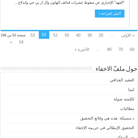
“العهد” الإخباري عن سقوط عشرات قذائف الهاون وال ار بي جي واندلاع ...
أكمل القراءة »
52
« الأولى
...
20
30
40
50
51
53
صفحة 52 من 199
»
54
60
70
80
...
الأخيرة »
حول ملفّ الاخفاء
العقيد القذافي
ليبيا
لكلمته صولة
مطالبات
د.مسيكة: هذه هي وقائع التحقيق
التحقيق الإيطالي في جريمة الإخفاء
من المؤكد