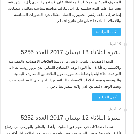
المصرف المركزي الامكانات للمحافظة على الاستقرار النقدي (أ.ل) – شهد قصر
بعبدا قبل ظهر اليوم سلسلة لقاءات، تناولت مواضيع سياسية ومالية واقتصادية،
إضافة إلى متابعة رئيس الجمهورية العماد ميشال عون التطورات السياسية
والاتصالات القائمة للاتفاق على قانون انتخابي ...
أكمل القراءة »
18 أبريل
نشرة الثلاثاء 18 نيسان 2017 العدد 5255
الوفد الاقتصادي اللبناني ناقش في روسيا العلاقات الاقتصادية والمصرفية
والاستثمارية (أ.ل) – بدأ اليوم الوفد الاقتصادي اللبناني الذي يزور روسيا لقاءاته
التي تمتد لثلاثة ايام باجتماعات تمحورت حول العلاقة بين المصارف اللبنانية
والروسية، وتنمية العلاقات الاقتصادية الثنائية بين البلدين على كافة المستويات.
ويضم الوفد الاقتصادي الذي واكبه سفير لبنان في ...
أكمل القراءة »
12 أبريل
نشرة الثلاثاء 12 نيسان 2017 العدد 5252
تجدد الاشتباكات في مخيم عين الحلوة.. وأعداد والقتلى والجرحى الى ارتفاع
(أ.ل) – شهد مخيم عين الحلوة في صيدا ليلة متوترة بعد تجدد اطلاق النار أكثر من