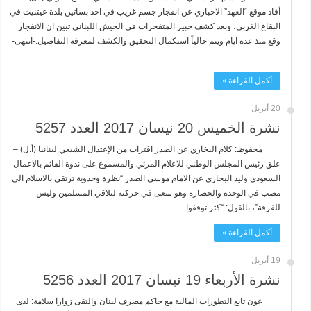
أفاد موقع “العهد” الاخباري عن انفجار جسم غريب في احد بساتين بلدة عيتنيت في
البقاع الغربي، وبعد كشف خبير المتفجرات في الجيش اللبناني تبين ان الانفجار
وقع منذ عدة ايام ويتم حالياً استكمال التحقيق والكشف لمعرفة التفاصيل.-انتهى-
...
أكمل القراءة »
20 أبريل
نشرة الخميس 20 نيسان 2017 العدد 5257
محفوظ: كلام البخاري عن الصدر اقتراب من الإعتدال الشيعي لبنانيا (أ.ل) –
علق رئيس المجلس الوطني للاعلام المرئي والمسموع على ندوة القائم بالاعمال
السعودي وليد البخاري عن الامام موسى الصدر “نظرة وحدوية ترتقي بالاسلام الى
مصب في الوحدة والحضارة وهو سعى في حركته لتلاقي المسلمين وليس
للفرقة”، بالقول: “كثر توقفوا ...
أكمل القراءة »
19 أبريل
نشرة الأربعاء 19 نيسان 2017 العدد 5256
عون تابع التطورات المالية مع حاكم مصرف لبنان والتقى زوارا سلامة: لدى