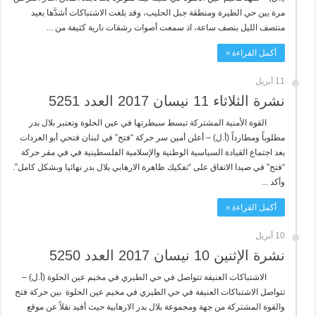
مرة بين حي الطيرة ومنطقة جبل الحليب، وقد بلغت الاشتباكات أشدَّها بعيد
منتصف الليل بنصف ساعة، اذ سمعت أصوات رشقات نارية كثيفة من ...
أكمل القراءة »
11 أبريل
نشرة الثلاثاء 11 نيسان 2017 العدد 5251
القوة الأمنية المشتركة تبسط سيطرتها في عين الحلوة وتعتبر بلال بدر
مطلوباً ومطارداً (أ.ل) – أعلن أمين سر حركة “فتح” في لبنان فتحي أبو العردات
بعد اجتماع القيادة السياسية الوطنية والإسلامية الفلسطينية في في مقر حركة
“فتح” في صيدا الاتفاق على “تفكيك ظاهرة الارهابي بلال بدر نهائيا وبشكل كامل”.
وأكد ...
أكمل القراءة »
10 أبريل
نشرة الإثنين 10 نيسان 2017 العدد 5250
الاشتباكات العنيفة تتواصل في حي الطيري في مخيم عين الحلوة (أ.ل) –
تتواصل الاشتباكات العنيفة في حي الطيري في مخيم عين الحلوة بين حركة فتح
والقوة المشتركة من جهة ومجموعة بلال بدر الارهابية حيث أفيد نقلاً عن موقع