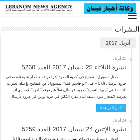
النشرات
أبريل, 2017
25 أبريل
نشرة الثلاثاء 25 نيسان 2017 العدد 5260
مقتل مسؤول التفخيخ في ’جبهة النصرة’ إثر تعرضه لانفجار عبوة ناسفه في
جرود عرسال (أ.ل) – قتل “ابو قاسم التلة” المسؤول عن التفخيخ وإعداد العبوات
الناسفة في “جبهة النصرة” بجرود عرسال، نقلاً عن موقع “العهد” الإخباري اثر
تعرضه لانفجار عبوة ناسفه امام مقره الكائن في خربة يونين في جرود عرسال. ...
أكمل القراءة »
24 أبريل
نشرة الإثنين 24 نيسان 2017 العدد 5259
انفجار جسم غريب في احد بساتين بلدة عيتنيت في البقاع الغربي (أ.ل) –