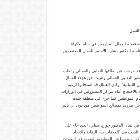
 العمل
عته قضية العمال المياومين في جباة الاكراء
ئاسة الدكتور بشارة الأسمر للعمال المعتصمين
 قد خرجت عن نطاقها النقابي والعمالي ودخلت
طق النقابي العمالي وتثبيت حق هؤلاء العمال
للبنانية”. وكان العمال قد استجابوا لرغبة
ء بالاحتجاج أمام مراكز المسؤولين في الوزارات
مام المواطنين كما جرى في منطقة خلدة
عن ضررها بمصالح المواطنين من دون أي تأثير
 في لبنان الدكتور جورج صيلي، الذي جاء على
لبحث في “العلاقات بين النقابة والاتحاد
شتركة، خصوصا في المواضيع الصحية في الضمان