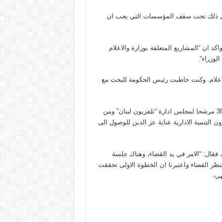
 وكل ذلك تحت سقف المؤسسات التي يجب ان
اكد ان “المشاريع المتعلقة بوزارة والاعلام
لوزراء”.
اعلام. وكنت خاطبت رئيس الحكومة للبحث مع
وفي ما يتعلق ب”تلفزيون لبنان”، قال: “هناك برنامج علامات يوضع لـ 38 مرشحا لمجلس ادارة “تلفزيون لبنان” ومن
 التنمية الادارية عناية عز الدين للوصول الى
قال: “الامر في يد القضاء، وهناك جلسة
30 الحالي وجلسة اخرى في 7 ايار، ونحن ننتظر القضاء واعتبرنا ان الخطوة الاولى تحققت
هى-