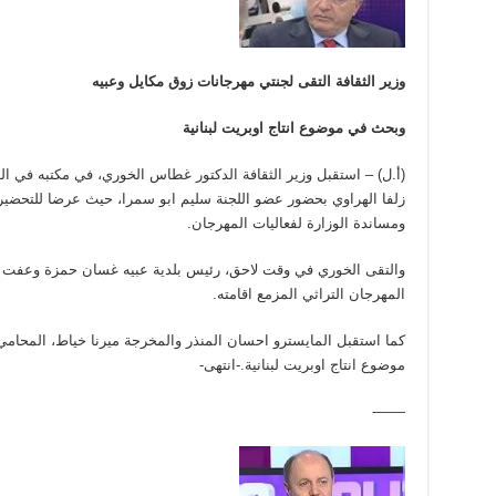
وزير الثقافة التقى لجنتي مهرجانات زوق مكايل وعبيه
وبحث في موضوع انتاج اوبريت لبنانية
(أ.ل) – استقبل وزير الثقافة الدكتور غطاس الخوري، في مكتبه في ال
زلفا الهراوي بحضور عضو اللجنة سليم ابو سمرا، حيث عرضا للتحضيرا
ومساندة الوزارة لفعاليات المهرجان.
والتقى الخوري في وقت لاحق، رئيس بلدية عبيه غسان حمزة وعفت اب
المهرجان التراثي المزمع اقامته.
كما استقبل المايسترو احسان المنذر والمخرجة ميرنا خياط، المحام
موضوع انتاج اوبريت لبنانية.-انتهى-
——-