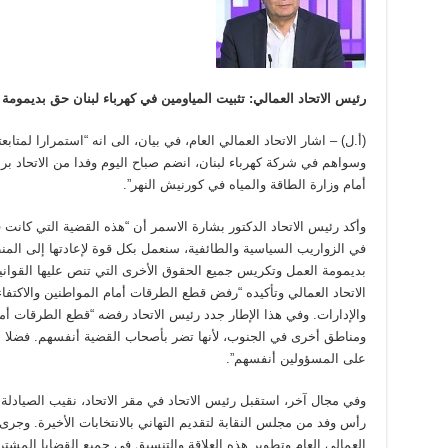
رئيس الاتحاد العمالي: تثبيت المياومين في كهرباء لبنان حق بديمومة
(أ.ل) – اشار الاتحاد العمالي العام، في بيان، الى انه “استمرارا لمتاب
وسواهم في شركة كهرباء لبنان، انضم صباح اليوم وفدا من الاتحاد بر
أمام وزارة الطاقة والمياه في كورنيش النهر”.
وأكد رئيس الاتحاد الدكتور بشارة الاسمر أن “هذه القضية التي كانت
في الزواريب السياسية والطائفية، سنعمل بكل قوة لإعادتها إلى المن
بديمومة العمل وتكريس جميع الحقوق الأخرى التي تنص عليها القوانين ا
الاتحاد العمالي وتأكيده “رفض قطع الطرقات أمام المواطنين والاكتفا
والإدارات. وفي هذا الإطار جدد رئيس الاتحاد رفضه “قطع الطرقات أ
ومناطق أخرى في الجنوب، لأنها تضر بأصحاب القضية أنفسهم. فضلا 
على المسؤولين أنفسهم”.
وفي مجال آخر، استقبل رئيس الاتحاد في مقر الاتحاد، نقيب الصيادلة
رأس وفد من مجلس النقابة لتقديم التهاني بالانتخابات الأخيرة. وجرى ا
العمالي العام وتطوير هذه العلاقة والتنسيق في جميع القضايا الم