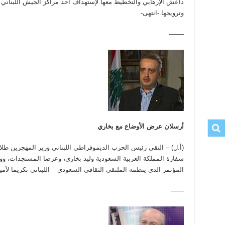
داعش الإرهابي والتخطيط معها لإستهداف أحد مراكز الجيش اللبناني
وترويجها.-انتهى-
——-
أرسلان عرض الأوضاع مع بخاري
(أ.ل) – التقى رئيس الحزب الديموقراطي اللبناني وزير المهجرين طلا
سفارة المملكة العربية السعودية وليد بخاري، وعرضا المستجدات، و
المؤتمر الذي ينظمه الملتقى الثقافي السعودي – اللبناني تكريما لأمي
——