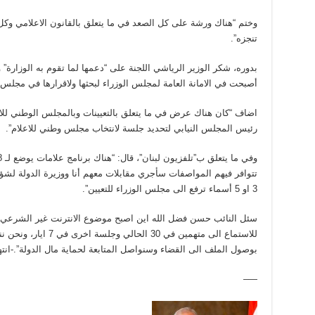
وختم “هناك ورشة على كل الصعد في ما يتعلق بالقانون الاعلامي
تنجزه”.
بدوره، شكر الوزير الرياشي اللجنة على “دعمها لما تقوم به الوزارة” و
أصبحت في الامانة العامة لمجلس الوزراء لبحثها ولاقرارها في مجلس ا
اضاف “كان هناك عرض في ما يتعلق بالتعيينات وبالمجلس الوطني لل
رئيس المجلس النيابي لتحديد جلسة لانتخاب مجلس وطني للاعلام”.
تتوافر فيهم المواصفات سأجري مقابلات معهم أنا ووزيرة الدولة لشؤون
3 او 5 أسماء ترفع الى مجلس الوزراء للتعيين”.
سئل النائب حسن فضل الله اين اصبح موضوع الانترنت غير الشرعي، ف
للاستماع الى متهمين في 
بوصول الملف الى القضاء وسنواصل المتابعة لحماية مال الدولة”.-انت
—–