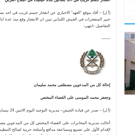
(أ.ل) – أفاد موقع “العهد” الاخباري عن انفجار جسم غريب في احد بس
خبير المتفجرات في الجيش اللبناني تبين ان الانفجار وقع منذ عدة اي
التفاصيل.-انتهى-
——-
إحالة كل من المدعوين مصطفى محمد سليمان
وجعفر محمد الموسى على القضاء المختص
(أ.ل) – صدر عن قيادة الجيش– مديرية التوجيه اليوم الاثنين 24 نيسان 2017 البيان الآتي:
أحالت مديرية المخابرات على القضاء المختص كل من المدعوين 
لإقدام الأول على تصنيع ومساعفة مدافع وأسلحة حربية لصالح التنظيمات ا