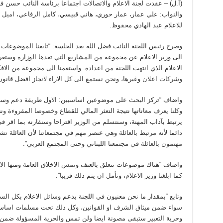
(أ.ل) – عقدت لجنة الاعلام والاتصالات اجتماعا برئاسة النائب حسن ف
والنواب: علي عمار، عمار حوري، هاني قبيسي، كامل الرفاعي، اميل
للاعلام عبد الهادي محفوظ.
وصرح رئيس اللجنة النائب فضل الله بعد الجلسة: “تابعنا الموضوعات 
الى وزير الاعلام عن مجموعة من المشاريع التي تعدها الوزارة وست
الاعلام الذي انتهت اللجنة من اعداده. واستعمنا الى مجموعة من الاف
وشركات اعلان وغيرها، ونحن نستمع الى كل الاراء لانجاز افضل قانون ل
واضاف “تركز البحث على موضوعين اساسيين: الاول طريقة دعم وسائل
وكلنا يعرف معاناتها نتيجة التعثر المالي للقطاع وخصوصا المقروءة ونن
يرتبط بآداب المهنة، وسنتسلم من الوزير اقتراحا وسنقارنه بما اقر ف
دائما لأنه مرتبط بالعائلة وهي عنصر مهم في مجتمعاتنا لأن العائلة ت
مهتمون بالعائلة في مجتمعنا اللبناني وحتى المجتمع العربي”.
واضاف “هناك موضوعات تتعلق بالعنف وتمس الاخلاق العامة ومنها الا
كما ابلغنا وزير الاعلام، ونأمل ان يتم ذلك قريبا”.
وتابع “بمقدار ما نحن معنيون في اللجنة بدعم وسائل الاعلام بكل الس
سواء ضمن ميثاق الشرف او القوانين، وكل ذلك تحت مسلمات اساسي
وحرية التعبير ستبقى مصونة ايضا ولن تمس والحرية المسؤولة ضمن ا