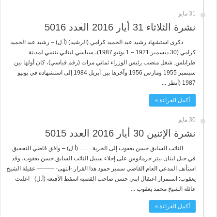
31 مايو
نشرة الثلاثاء 31 أيار 2016 العدد 5016
ذكرى استشهاد رشيد عبد الحميد كرامي (الرشيد) (أ.ل) – رشيد عبد الحميد
كرامي (30 ديسمبر 1921 – 1 يونيو 1987)، سياسي لبناني ينتمي لمدينة
طرابلس. شغل منصب رئيس الوزراء ثماني مرات (رقم قياسي)، كان أولها بين
سبتمبر 1955 ومارس 1956 وآخرها بين أبريل 1984 إلى استشهاده في يونيو
1987 (أنظر ...
أكمل القراءة »
30 مايو
نشرة الإثنين 30 أيار 2016 العدد 5015
النائب السابق حسن يعقوب إلى الحرية……. (أ.ل) – وافق قاضي التحقيق
في جبل لبنان بيتر جرمانوس على إخلاء سبيل النائب السابق حسن يعقوب، وقد
استأنف المدعي العام القاضي سمير حمود هذا القرار.-انتهى- ——— عقيلة الشيخ
يعقوب: استمرار اعتقال ابني حسن صاحب القضية اسقط الأقنعة (أ.ل) –اعلنت
عائلة الشيخ محمد يعقوب ...
أكمل القراءة »