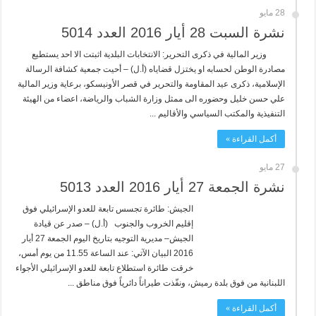
28 مايو
نشرة السبت 28 أيار 2016 العدد 5014
وزير المالية في ذكرى التحرير: الانتخابات البلدية اثبتت الا احد يستطيع
مصادرة الوطن لحسابه او يختزل قضاياه (أ.ل) – أحيت جمعية كشافة الرسالة
الإسلامية، ذكرى عيد المقاومة والتحرير في قصر الأونيسكو، برعاية وزير المالية
علي حسن خليل وحضوره الى ممثل وزارة الشباب والرياضة، اعضاء من الهيئة
التنفيذية والمكتب السياسي والأقاليم ...
أكمل القراءة »
27 مايو
نشرة الجمعة 27 أيار 2016 العدد 5013
الجيش: طائرة تجسس تابعة للعدو الإسرائيلي فوق
إقليم الخروب والجنوب (أ.ل) – صدر عن قيادة
الجيش– مديرية التوجيه بتاريخ اليوم الجمعة 27 أيار
2016 البيان الآتي: عند الساعة 11.55 من يوم أمس،
خرقت طائرة استطلاع تابعة للعدو الإسرائيلي الأجواء
اللبنانية من فوق بلدة رميش، ونفّذت طيراناً دائرياً فوق مناطق ...
أكمل القراءة »