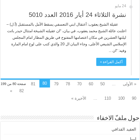
24 مايو
نشرة الثلاثاء 24 أيار 2016 العدد 5010
عقيلة الشيخ يعقوب: أعتقال ابني التعسفي يسقط الأمل بالمستقبل (أ.ل) –
اعلنت عائلة الشيخ محمد يعقوب، في بيان، “ان عقيلته الشيخة امتثال حيدر باتت
ليلتها العشرين في مكان اعتصامها المفتوح في طريق المطار امام المجلس
الإسلامي الشيعي الأعلى، وجاء البيان ال 20 والذي كتب على لوح امام المارة
وفيه: “ان ...
أكمل القراءة »
80
« الأولى
...
50
60
70
78
79
81
صفحة 80 من 199
»
82
90
100
110
...
الأخيرة »
حول ملفّ الاخفاء
العقيد القذافي
ليبيا