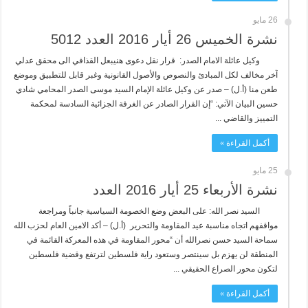
26 مايو
نشرة الخميس 26 أيار 2016 العدد 5012
وكيل عائلة الامام الصدر: قرار نقل دعوى هنيبعل القذافي الى محقق عدلي
آخر مخالف لكل المبادئ والنصوص والأصول القانونية وغبر قابل للتطبيق وموضع
طعن منا (أ.ل) – صدر عن وكيل عائلة الإمام السيد موسى الصدر المحامي شادي
حسين البيان الآتي: “إن القرار الصادر عن الغرفة الجزائية السادسة لمحكمة
التمييز والقاضي ...
أكمل القراءة »
25 مايو
نشرة الأربعاء 25 أيار 2016 العدد
السيد نصر الله: على البعض وضع الخصومة السياسية جانباً ومراجعة
مواقفهم اتجاه مناسبة عيد المقاومة والتحرير (أ.ل) – أكد الامين العام لحزب الله
سماحة السيد حسن نصرالله أن “محور المقاومة في هذه المعركة القائمة في
المنطقة لن يهزم بل سينتصر وستعود راية فلسطين لترتفع وقضية فلسطين
لتكون محور الصراع الحقيقي ...
أكمل القراءة »