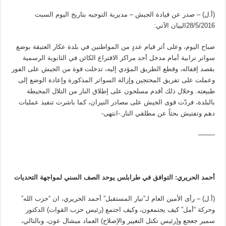
(أ.ل) – صدر عن قيادة الجيش – مديرية التوجيه بتاريخ اليوم السبت
28/5/2016البيان الآتي:
صباح اليوم، وعلى أثر قيام عددٍ من المواطنين في بلدة عكار العتيقة بوضع
سواتر ترابية أمام مدخل أحد مراكز الاقتراع الكائن في الثانوية الرسمية
بقصد إقفاله، وقطع الطريق المؤدي إليه، تدخلت قوة من الجيش على الفور
وعملت على تفريق المحتجين وإزالة السواتر المذكورة وإعادة الوضع إلى
طبيعته. وخلال ذلك أقدم مسلحون على إطلاق النار من التلال المحيطة
بالبلدة، فردّت قوى الجيش على مصادر النيران، كما باشرت تنفيذ عمليات
دهم وتفتيش بحثاً عن مطلقي النار.-انتهى-
——–
أحمد الحريري: التوافق في طرابلس يوحد الصف السني لمواجهة التحديات
(أ.ل) – رأى الأمين العام لـ”تيار المستقبل” أحمد الحريري، ان “حزب الله”
وحركة “أمل” كيف يجتمعون، وكيف اجتمع (رئيس حزب القوات) الدكتور
سمير جعجع و(رئيس تكتل التغيير والإصلاح) العماد ميشال عون، وبالتالي،