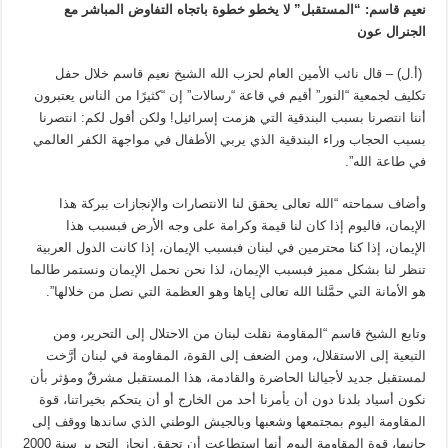
نعيم قاسم: “المستقبل” لا يخطو خطوة باتجاه التفاوض المباشر مع
الجنرال عون
(أ.ل) – قال نائب الأمين العام لحزب الله الشيخ نعيم قاسم خلال حفل
تكليف لجمعية “النور” أقيم في قاعة “رسالات” إن “كثيرًا من الناس يعتبرون
أننا انتصرنا بسبب البندقية التي هزمت إسرائيل! ولكن أقول لكم: انتصرنا
بسبب الحجاب وراء البندقية الذي يربي الأطفال في مواجهة الكفر العالمي
في طاعة الله”.
وأضاف سماحته “الله تعالى يحقق لنا الانتصارات والإنجازات ببركة هذا
الإيمان، فاليوم إذا كان لنا قيمة وكرامة على وجه الأرض فبسبب هذا
الإيمان، إذا كنا محترمين في لبنان فبسبب الإيمان، إذا كانت الدول العربية
تنظر لنا بشكل مميز فبسبب الإيمان، لذا نحن نحمل الإيمان ونستمر طالما
هو الأمانة التي حمَّلنا الله تعالى إياها وهو العظمة التي نصل من خلالها”.
وتابع الشيخ قاسم “المقاومة نقلت لبنان من الاحتلال إلى التحرير، ومن
التبعية إلى الاستقلال، ومن الضعف إلى القوة، المقاومة في لبنان أرَّخت
لمستقبل جديد لأجيالنا الحاضرة والقادمة، هذا المستقبل مشرقٌ ومؤثر بأن
نكون أسياد بلدنا دون أن يأمرنا أحد من الخارج أو أن يتحكم بخيراتنا، قوة
المقاومة اليوم بمجتمعها وشعبها وبالجيش الوطني الذي ساندها ووقف إلى
جانبها، قوة المقاومة اليوم أنها استطاعت أن تحقق إنجاز التحرير سنة 2000