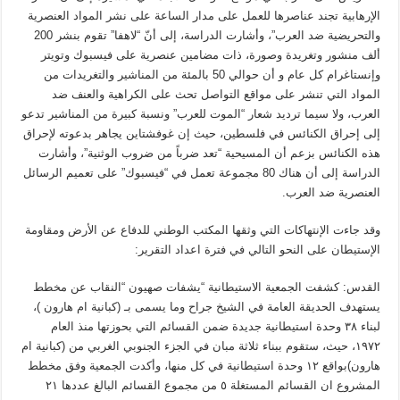
الإرهابية تجند عناصرها للعمل على مدار الساعة على نشر المواد العنصرية
والتحريضية ضد العرب”، وأشارت الدراسة، إلى أنّ “لاهفا” تقوم بنشر 200
ألف منشور وتغريدة وصورة، ذات مضامين عنصرية على فيسبوك وتويتر
وإنستاغرام كل عام و أن حوالي 50 بالمئة من المناشير والتغريدات من
المواد التي تنشر على مواقع التواصل تحث على الكراهية والعنف ضد
العرب، ولا سيما ترديد شعار “الموت للعرب” ونسبة كبيرة من المناشير تدعو
إلى إحراق الكنائس في فلسطين، حيث إن غوفشتاين يجاهر بدعوته لإحراق
هذه الكنائس بزعم أن المسيحية “تعد ضرباً من ضروب الوثنية”، وأشارت
الدراسة إلى أن هناك 80 مجموعة تعمل في “فيسبوك” على تعميم الرسائل
العنصرية ضد العرب.
وقد جاءت الإنتهاكات التي وثقها المكتب الوطني للدفاع عن الأرض ومقاومة
الإستيطان على النحو التالي في فترة اعداد التقرير:
‏القدس: كشفت الجمعية الاستيطانية “يشفات صهيون “النقاب عن مخطط
يستهدف الحديقة العامة في الشيخ جراح وما يسمى بـ (كبانية ام هارون )،
لبناء ٣٨ وحدة استيطانية جديدة ضمن القسائم التي بحوزتها منذ العام
١٩٧٢، حيث، ستقوم ببناء ثلاثة مبان في الجزء الجنوبي الغربي من (كبانية ام
هارون)بواقع ١٢ وحدة استيطانية في كل منها، وأكدت الجمعية وفق مخطط
المشروع ان القسائم المستغلة ٥ من مجموع القسائم البالغ عددها ٢١