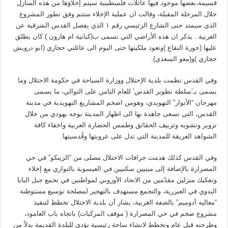
قسيمة،بعضها موجود فيها عائلات فلسطينية سيتم إخلاؤها من هذه المنازل
خلال المرحلة المقبلة، وقالت ان عملية الإخلاء ستتم وفق تطور المشروع
الذي سيمتد حتى الشارع الرئيسي رقم ١ الذي يفصل القدس الشرقية عن
الغربية . يذكر ان هذه الأراضي التي تسمى ب(كبانية ام هارون ) كان يطلق
عليها (جورة النقاع )وتعود ملكيتها حتى اليوم الى عائلتي حجازي (ابو درويش
حجازي )و(معو السعدي).
وفي القدس نظمت بلدية الإحتلال ووزارة السياحة في حكومة الاحتلال وما
يسمى بـ’سلطة تطوير القدس’ للعام الثامن على التوالي، ما يسمى
مهرجان “الأنوار” التهويدي، وهومن اضخم المشاريع التهويدية في مدينة
القدس، التي تسعى جاهدة بها الى اظهار المدينة بوجه يهودي من خلال
تزوير وتشويه وتزييف الحقائق وطمس الحضارة العربية واخفاء كافة
الشواهد العريقة للمدينة التي تدل على عروبتها وقُدسيتها.
وفي القدس كذلك هدمت جرافات الاحتلال مصلى من “الزينكو” في حي
المصرارة بالإضافة إلى مبنيين سكنيين في العيسوية بالتوازي مع إخلاء
وتفكيك منزلين مقدّمين من الاتحاد الأوروبي لمواطنين في تجمع جبل البابا
البدوي في العيزرية، والتجمع مستهدف بالتهجير لمصلحة توسيع مستوطنة
“معاليه أدوميم” بالضفة الغربية، يشار أن بلدية الاحتلال تخطط لتنفيذ
مشروع ضخم في حي المصرارة ( موقف المركبات) باتجاه باب العامود،
وطرحته قبل عام وتخطط لإنشاء ساحة رئيسية تؤدي للبلدة القديمة بدلاً من