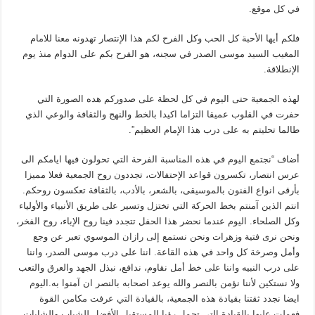
في كل موقع.
فلكم أيها الأحبة كل الحب وكل الفرح لكم هذا الإنتصار تهدونه معنا للامام
المغيب السيد موسى الصدر في سجنه، هو الفرح بكم على الدوام منذ يوم
الإنطلاقة.
لهذه الجمعية حتى اليوم في كل لحظة على صدوركم هده الصورة التي
حفرت في القلوب عميقا التزاما اكيدا بالخط والنهج والثقافة والوعي الذي
طالما تحليتم به على درب هذا الإمام العظيم”.
أضاف “نجتمع اليوم في هذه المناسبة الفرحة التي تحولون فيها ايامكم الى
عرس انتصار، تكسرون قواعد الإحتفالات، تجددون روح الجمعية فعلا مميزا
بأرقى انواع الفنون بالموسيقى، بالشعر، بالأدب، بالثقافة تعكسون روحكم.
انتم الذين آمنتم بخط الحركة التي تختزل وتسير على طريق الأنبياء والأولياء
وكل الصلحاء. اليوم عندما نحضر هذا الحفل تتجدد فينا روح الإباء، روح الفخر،
ونحن نرى فتية وزهرات ونحن نستمع إلى رازان الموسوي تعبر عن وجع
وأمل وصرخة كل واحد في هذه القاعة. اننا على درب موسى الصدر، واننا
على درب النبيه واننا على خط أمل نقاوم، ندافع، نبذل الجهد والعرق والتعب
ولا نستكين لأننا نؤمن بالنصر والله يوعد اصحابه بالنصر ان آمنوا به.اليوم
ايضا نجدد ثقتنا بقيادة هذه الجمعية، بالقيادة التي عرفت مكامن القوة
فعملت عليها بالقيادة التي تحمل رؤيا للمستقبل الأفضل للشباب والشابات