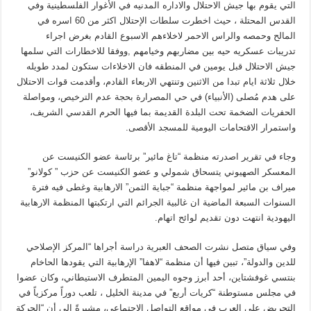
التي يقوم بها جيش الاحتلال والاداره المدنيه في الأغوار الفلسطينية وفي
القدس المحتلة ، حيث اخطرت سلطات الإحتلال اكثر من 60 اسره في
المالح وحمصه والراس الاحمر لاخلاءهم الاسبوع القادم بغرض اجراء
تدريبات عسكريه حيه بين مضاربهم وخيامهم ,ووفقا للاخطارات التي سلمها
جيش الاحتلال قبل يومين في المنطقه فان الاخلاءات ستكون لمدد طويله
خلال ثلاثة ايام تبدا من الاثنين وتنتهي الاربعاء القادم، وأقدمت قوات الاحتلال
على هدم مُصلى (الأنبياء) في حي المصرارة بحجة عدم الترخيص، ومواصلة
الحفريات الضخمة تحت البلدة القديمة بما فيها الحرم القدسي الشريف،
واستمرار الاقتحامات اليومية للمسجد الأقصى.
وجاء في تقرير اصدرته منظمة “تاغ مائير” برئاسة عضو الكنيست عن
المعسكر الصهيوني يتسحاق شمولي و عضو الكنيست عن حزب ” كولانو”
ميراف بن مائير لمواجهة منظمة “جباية الثمن” الارهابية وغطى فيه فترة
السنوات السبعة الماضية ان غالبية الجرائم التي ارتكبتها المنظمة الارهابية
اليهودية انتهت دون تقديم لوائح اتهام.
وفي سياق متصل نشرت الصحف العبرية دراسة أجراها “المركز الإصلاحي
للدين والدولة”، تبين فيها أن منظمة “لاهفا” الإرهابية التي يقودها الحاخام
بنتسي غوفشتاين، أحد أبرز وجوه اليمين المتطرف الاستيطاني، وكان عضوا
في مجلس مستوطنة “كريات أربع” في مدينة الخليل ، تلعب دوراً مركزياً في
التحريض على العرب في مواقع التواصل الاجتماعي، مشيرةً إلى أن “الحركة