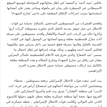
عائلتي “سيد أحمد” و”السعيد” في اطار محاولاتهم المتواصلة لتوسيع الموقع
الاستيطاني عبر السيطرة على مبان غير مأهولة ومتاجر يتعذر على أصحابها
استخدامها بسبب إجراءات الإغلاق المطبقة على جانبي “شارع الشهداء”.
واقتحم العشرات من المستوطنين المدججين بالسلاح، بحماية من قوات
الاحتلال حي جبل جوهر بمدينة الخليل الذي تجاوره مستوطنة “كريات أربع”
وأثاروا حاله من الرعب لدى النساء والأطفال وأقدم مستوطنين على سرقة
أثاث منازل فلسطينية مغلقة ويمنع أصحابها من الوصول إليها، في البلدة
القديمة بالخليل وقاموا بسرقة قطع خشبية من داخل منزلين تعود ملكيتهما
لعائلتي السيد احمد وطهبوب، وذلك بهدف إحراقها في إطار احتفال ما
يسمى “عيد الشعاع” والذي تحرق فيه الأعلام الفلسطينية علماأن المنزلين
يقعان في زقاق بين شارع الشهداء وشارع الشلاله و هذه المنطقة مغلقة
بالكامل منذ ارتكاب مستوطن بحماية جيش الاحتلال مجزرة الحرم
الإبراهيمي.
بيت لحم: منعت قوات الاحتلال الإسرائيلي برفقة مستوطنين ، نشطاء
ومتضامنين أجانب من مواصلة أعمالهم في استصلاح أراض في خربة “جب
الذيب” في منطقة “العقبان”” شرق بيت لحم وأجبروا المشاركين على
الخروج منها، بحجة أنها منطقة عسكرية مغلقة يحظر عليهم دخولها للأسبوع
الثاني على التوالي، وأقامت قوات الاحتلال الإسرائيلي، ، نقطة عسكرية في
أراضي مدينة بيت جالا الغربية في منطقة المخرور المقابلة لمدارس بلدة