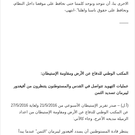
الاحرى بنا، أن نتوحد ونوحد كلمتنا حتى نحافظ على موقعنا داخل النظام،
ونحافظ على حقوق ناسنا واهلنا”.-انتهى-
——-
المكتب الوطني للدفاع عن الأرض ومقاومة الإستيطان:
عمليات التهويد تتواصل في القدس والمستوطنون يتنظرون من أفيغدور
ليبرمان تسديد الثمن
(أ.ل) – صدر تقرير الإستيطان الأسبوعي من 21/5/2016 ولغاية 27/5/2016
عن المكتب الوطني للدفاع عن الأرض ومقاومة الإستيطان من اعداد
الزميلة مديحه الأعرج، وجاء كالآتي:
ينتظر قادة المستوطنين أن يسدد أفيغدور ليبرمان “الثمن” عندما يبدأ