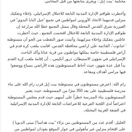
محكمة “بيت إيل”، ويجرى متابعتها من قبل المحامي.
وأخطرت طواقم الإدارة المدنية التابعة للاحتلال الإسرائيلي، بإخلاء وتفكيك
منزلين قدمهما الاتحاد الأوروبي لمواطنين في تجمع “جبل البابا البدوي” في
العيزرية شرق القدس المحتلة.وقال ممثل التجمع عطا الله مزارعة إن
طواقم الإدارة المدنية التابعة للاحتلال اقتحمت التجمع ، حيث أخطرت
عائلتين بتفكيك وإخلاء منزليهما، وأثبتت صور التقطت من الجو أن مستوطنة
‘عناتوت’، الجاثمة على اراضي محافظة القدس، اقامت ملعب كرة قدم في
أراض فلسطينية خاصة يملكها مواطنون من قرية عناتا.وأكد الباحث
الإسرائيلي في شؤون الاستيطان، درور أتكيس، ، أن إقامة ملعب كرة القدم
بدأ قبل عدة شهور، حيث أحاط المستوطنون هذه الأراضي بسياج ووضعوا
فيها مرامي أهداف ومقاعد.
رام الله: اعترض مستوطنون في مستوطنة بيت إيل قرب رام الله على بناء
مدرسة فلسطينية على بعد 350 مترًا من المستوطنة، حيث يعتبر
المستوطنون بناء المدرسة خطراً على أمنهم، حيث قدم مجلس المستوطنة
اعتراضاً لدى اللجنة الفرعية للاعتراضات التابعة للإدارة المدنية الإسرائيلية
في الضفة الغربية المحتلة،.
الخليل: أقدم عدد من المستوطنين من نزلاء “بيت هداسا”( مبنى الدبويا )
على اقتحام منزلين غير مأهولين في جوار الموقع يعودان لمواطنين من