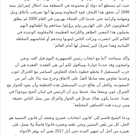
حيث لم تستطع أية دولة أو مجموعة في المنطقة منذ احتلال إسرائيل سنة
1948 أن تحقق هذا الإنجاز، قوة المقاومة وميزتها أنها تصرفت بأخلاق ونبل
وشهامة وكرامة حتى عندما كان العملاء يهربون في العام 2000 لم يطلق
المقاومون النار على الهاربين ولم يروِّعوا نساءهم ولا أطفالهم لأنهم
يحملون هذا المعنى الطاهر والكرامة العظيمة، فالمقاومة الوحيدة في
العالم التي انتصرت وتركت الناس ليتوبوا وحدهم أو لتحاسبهم السلطة
اللبنانية وهذا شرفٌ كبير يُسجل لها أمام العالم”.
وأكد سماحته “أننا مع انتخاب رئيس للجمهورية اليوم قبل الغد، ونحن
واضحون وقد حددنا خيارنا، وسأقول لكم أين هي العقدة: العقدة هي أن
حزب المستقبل لا يخطو خطوة باتجاه التفاوض المباشر مع الجنرال عون،
وعندما تفاوض معه سابقًا التفَّ على الاتفاق وخرج منه بناءً على أمر من
السعودية، والحل أن يعالج حزب المستقبل هذه الخطيئة وأن يعود للحوار مع
الجنرال عون ويتفقا معا، عندها نرى أن الرئيس في لبنان أصبح موجودًا في
بعبدا، عندما يكون هناك صدقٌ في الحوار والتزامٌ بمن يمثل الناس حقيقة
ومن تريده هذه الجماهير المختلفة”.
ودعا الشيخ قاسم إلى “قانون انتخابات عصري ونعتقد أن قانون النسبية هو
الحل، كل من يلعن الستين ونحن نلعنه ونعتبره قانونًا فاشلًا ولا يعمل على
تغييره من أجل أن تنتهي المدة حتى أيار 2017 يعني أنه يوفر الأجواء