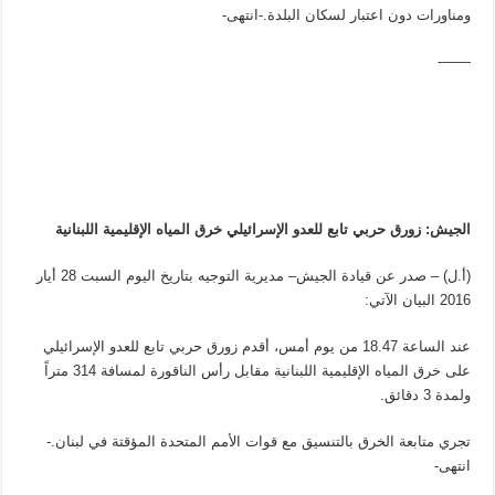
ومناورات دون اعتبار لسكان البلدة.-انتهى-
——-
الجيش: زورق حربي تابع للعدو الإسرائيلي خرق المياه الإقليمية اللبنانية
(أ.ل) – صدر عن قيادة الجيش– مديرية التوجيه بتاريخ اليوم السبت 28 أيار
2016 البيان الآتي:
عند الساعة 18.47 من يوم أمس، أقدم زورق حربي تابع للعدو الإسرائيلي
على خرق المياه الإقليمية اللبنانية مقابل رأس الناقورة لمسافة 314 متراً
ولمدة 3 دقائق.
تجري متابعة الخرق بالتنسيق مع قوات الأمم المتحدة المؤقتة في لبنان.-
انتهى-