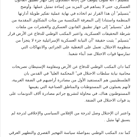
العسكري، حتى لا يساهم في المزيد من إساءة تمثيل عملها. وأوضح
“بتسيلم” أن هذا القرار تم اتخاذه في نهاية عملية تفكير طويلة أدارتها
المنظمة واستنادا إلى المعرفة المكتسبة من مئات الشكاوى المقدمة من
قبل “بتسيلم” إلى جهاز تطبيق القانون العسكري والعشرات من ملفات
شرطة التحقيقات العسكرية، واعتبر المكتب الوطني للدفاع عن الأرض قرار
“بتسيلم ” يثبت حقيقة “أن النيابة العسكرية الإسرائيلية جزء لا يتجزأ من
منظومة الاحتلال، تعمل على التغطية على الجرائم، والانتهاكات التي
تمارسها قوات الاحتلال ضد أبناء شعبنا.
كما دان المكتب الوطني للدفاع عن الأرض ومقاومة الإستيطان تصريحات
محامية نيابة سلطات الاحتلال في” المحكمة العليا” في القدس بان
الفلسطينيين هم المستفيد الأول من مصادرة أراضيهم في الضفة الغربية،
لأنهم يعملون في المستوطنات والمناطق الصناعية التي يقيمها
المستوطنون هناك، في محاولة لتشريع جرائم مصادرة آلاف الدونمات على
يد قوات الاحتلال في الضفة.
واعتبر ان الإحتلال وصل لدرجة من الإفلاس السياسي والإخلاقي لدرجة لم
يسبق لها مثيل .
كما ندد المكتب الوطني بمواصلة سياسة التهجير القصري والتطهير العرقي