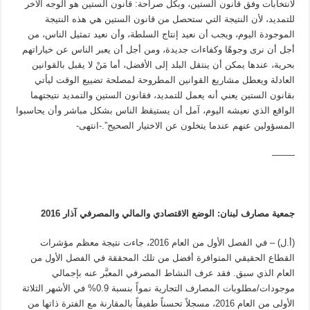
لانتخابات وفق قانون الستين، وبكل صراحة: قانون الستين هو الوجه الآخر
للتمديد، لأن النتيجة التي ستحصل من قانون الستين هي هذه النتيجة
الموجودة اليوم، ويجب أن نعيد إنتاج السلطة، وأن نعيد تمثيل الناس، من
أجل أن نرى وجوهًا وكفاءات جديدة، ومن أجل أن يعبر الناس عن خياراتهم
بحرية، عندها يمكن أن ينتقل البلد إلى الأفضل، أما مَنْ لا يقبل بالقوانين
العادلة ويعطل مشاريع القوانين المطروحة لمصلحة تضييع الوقت ليأتي
بقانون الستين يعني أنه يعمل للتمديد، فقانون الستين والتمديد نتيجتهما
الواقع الذي نعيشه اليوم، آمل أن يستيقظ الناس بشكل مباشر وأن يحاسبوا
المسؤولين عنهم عندما يتخلون عن الاختيار الصحيح”.-انتهى-
——–
جمعية مصارف لبنان: الوضع الاقتصادي والمالي والمصرفي آذار 2016
(أ.ل) – في الفصل الأول من العام 2016، جاءت نتيجة معظم مؤشرات
القطاع الحقيقي المتوافرة أفضل من تلك المحققة في الفصل الأول من
العام الذي سبق. فقد عرف النشاط المصرفي المعبَّر عنه بإجمالي
موجودات/مطلوبات المصارف التجارية نمواً بنسبة 0.9% في الأشهر الثلاثة
الأولى من العام 2016، مسجلاً تحسناً طفيفاً بالمقارنة مع الفترة ذاتها من