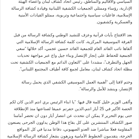
السياسي والأقاليم والمناطق، رئيس اتحاد كشاف لبنان واعضاء الهيئة
الإدارية، رؤساء وممثلي الجمعيات الكشفية اللبنانية وقيادة كشافة الرسالة
الإسلامية، فاعليات سياسية واجتماعية وتربوية، ممثلو القيادات الأمنية
والعسكرية وكشفيون.
بعد الافتتاح بآيات قرآنية وعزف للنشيد الوطني وكشافة الرسالة من قبل
الفرقة الموسيقية المركزية، كانت كلمة كشافة الرسالة الإسلامية التي
ألقاها نائب القائد العام للجمعية القائد حسين عجمي، أكد خلالها “سعي
الجمعية للحفاظ على إنجاز الإنتصار وبناء جيل واع عبر مواجهة تحديات
الجهل والتطرف”، مشددا على “التعاون الدائم مع الجمعيات الكشفية تحت
مظلة اتحاد كشاف لبنان، معامل لجمع كافة أطياف المجتمع اللبناني”.
وختم لافتا إلى “أهمية العمل الموسيقي الكشفي الذي يحمل رسالة
الإنتصار، وينشد للأمل والرسالة”.
وألقى الوزير خليل كلمة قال فيها: “يا ابناء الرئيس بري انتم الذين كان لكم
الحصة الأكبر في 25 أيار انتم،الذين حفرتم عميقا لصناعتها منذ الإنطلاقة
حتى يوم التحرير لا يمكن ان نتحدث عن انتصار أيار دون ان تحضر أمامنا
صور الكشاف المنتشرين على كل بقاع هذا الوطن يداوون الجرحى يصنعون
المقاومة فعلا مباشرا ضد العدو الصهيوني، دفاعا مدنيا في كل المواقع
الحرجة، يتقدمون الخطوط الأمامية ويزهون بشعار كشافة الرسالة الإسلامية