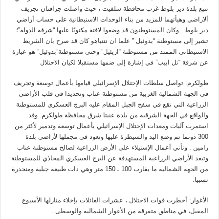
تتبع بلدة دير بلوط غرب محافظة سلفيت ، حيث واصلت جرافتان تجريف
ألاراضي وهيأتهما للمزيد من بناء الوحدات الاستيطانية على حساب أراضي
دير بلوط . وكان المستوطنون قد وضعوا لافتة مكتوبًا عليها “شرفة الدولة”؛
تشير إلى مستوطنة “بدوئيل ” علما ان نتنياهو كان قد صرح بان الشريط
الاستيطاني الممتد من مستوطنة “اريئيل” وحتى مستوطنة”بدوئيل” هو عبارة
عن شرفة “تل ابيب” في إشارة إلى ضمها مستقبلا لكيان الاحتلال
طولكرم: تواصل سلطات الإحتلال الإسرائيلي قيامها بأعمال توسعة وتجريف
في الجهة الشمالية الغربية من مستوطنة عناب وتحديدا في قلب الأراضي
الزراعية التي تقع في سفح الجبل المقام عليه البرج العسكري للمستوطنة
والواقع في الجهة الشرقية من بلدة عنبتا شرق محافظة طولكرم. وقد
استمرت آليات ومعدات الإحتلال الإسرائيلي بأعمال توسعة وتدمير لأكثر من
300 دونما تم وضع اليد والسيطرة عليها وتعود في مجملها لأراضي بلدة
رامين . وتأتي أعمال الإستيلاء على الأرض الزراعية لصالح مستوطنة عناب
وتبعد الأراضي الزراعية المستهدفة عن البرج العسكري المحاذي للمستوطنة
من الجهة الشمالية ما يقارب 100 ـ 150 متر وهي ذات طبيعة جبلية ومنحدرة
نسبيا.
الأغوار: أخطرت قوات الاحتلال ، عشرات العائلات بإخلاء منازلها الأسبوع
المقبل، في مناطق متفرقة من الأغوار الشمالية والوسطى .