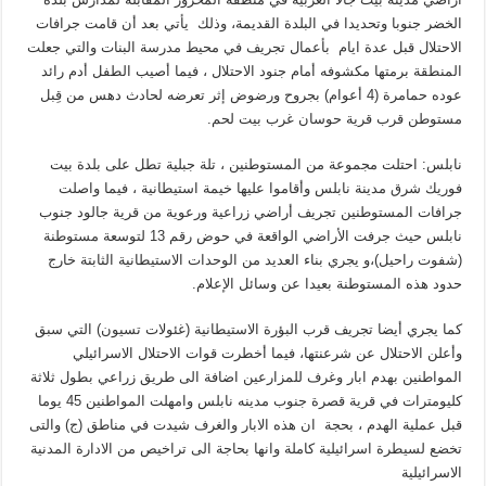
الخضر جنوبا وتحديدا في البلدة القديمة، وذلك يأتي بعد أن قامت جرافات
الاحتلال قبل عدة ايام بأعمال تجريف في محيط مدرسة البنات والتي جعلت
المنطقة برمتها مكشوفه أمام جنود الاحتلال ، فيما أصيب الطفل أدم رائد
عوده حمامرة (4 أعوام) بجروح ورضوض إثر تعرضه لحادث دهس من قِبل
مستوطن قرب قرية حوسان غرب بيت لحم.
نابلس: احتلت مجموعة من المستوطنين ، تلة جبلية تطل على بلدة بيت
فوريك شرق مدينة نابلس وأقاموا عليها خيمة استيطانية ، فيما واصلت
جرافات المستوطنين تجريف أراضي زراعية ورعوية من قرية جالود جنوب
نابلس حيث جرفت الأراضي الواقعة في حوض رقم 13 لتوسعة مستوطنة
(شفوت راحيل)،و يجري بناء العديد من الوحدات الاستيطانية الثابتة خارج
حدود هذه المستوطنة بعيدا عن وسائل الإعلام.
كما يجري أيضا تجريف قرب البؤرة الاستيطانية (غئولات تسيون) التي سبق
وأعلن الاحتلال عن شرعنتها، فيما أخطرت قوات الاحتلال الاسرائيلي
المواطنين بهدم ابار وغرف للمزارعين اضافة الى طريق زراعي بطول ثلاثة
كليومترات في قرية قصرة جنوب مدينه نابلس وامهلت المواطنين 45 يوما
قبل عملية الهدم ، بحجة ان هذه الابار والغرف شيدت في مناطق (ج) والتى
تخضع لسيطرة اسرائيلية كاملة وانها بحاجة الى تراخيص من الادارة المدنية
الاسرائيلية