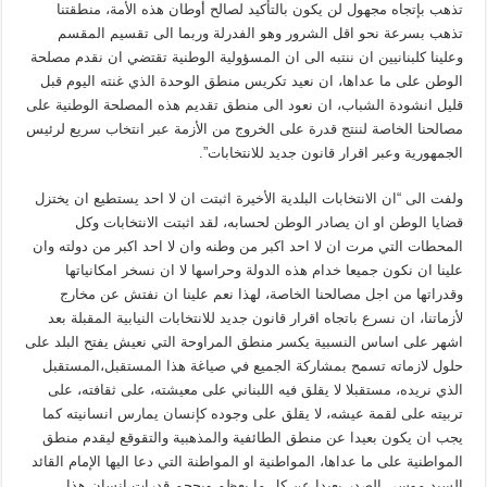
تذهب بإتجاه مجهول لن يكون بالتأكيد لصالح أوطان هذه الأمة، منطقتنا
تذهب بسرعة نحو اقل الشرور وهو الفدرلة وربما الى تقسيم المقسم
وعلينا كلبنانيين ان ننتبه الى ان المسؤولية الوطنية تقتضي ان نقدم مصلحة
الوطن على ما عداها، ان نعيد تكريس منطق الوحدة الذي غنته اليوم قبل
قليل انشودة الشباب، ان نعود الى منطق تقديم هذه المصلحة الوطنية على
مصالحنا الخاصة لننتج قدرة على الخروج من الأزمة عبر انتخاب سريع لرئيس
الجمهورية وعبر اقرار قانون جديد للانتخابات”.
ولفت الى “ان الانتخابات البلدية الأخيرة اثبتت ان لا احد يستطيع ان يختزل
قضايا الوطن او ان يصادر الوطن لحسابه، لقد اثبتت الانتخابات وكل
المحطات التي مرت ان لا احد اكبر من وطنه وان لا احد اكبر من دولته وان
علينا ان نكون جميعا خدام هذه الدولة وحراسها لا ان نسخر امكانياتها
وقدراتها من اجل مصالحنا الخاصة، لهذا نعم علينا ان نفتش عن مخارج
لأزماتنا، ان نسرع باتجاه اقرار قانون جديد للانتخابات النيابية المقبلة بعد
اشهر على اساس النسبية يكسر منطق المراوحة التي نعيش يفتح البلد على
حلول لازماته تسمح بمشاركة الجميع في صياغة هذا المستقبل،المستقبل
الذي نريده، مستقبلا لا يقلق فيه اللبناني على معيشته، على ثقافته، على
تربيته على لقمة عيشه، لا يقلق على وجوده كإنسان يمارس انسانيته كما
يجب ان يكون بعيدا عن منطق الطائفية والمذهبية والتقوقع ليقدم منطق
المواطنية على ما عداها، المواطنية او المواطنة التي دعا اليها الإمام القائد
السيد موسى الصدر بعيدا عن كل ما يعظم ويحجم قدرات انسان هذا