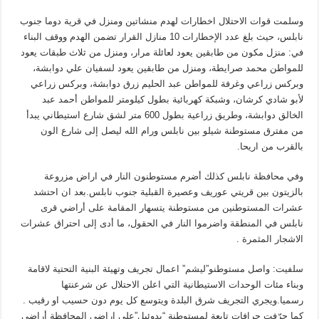
وسلمت قوات الاحتلال اخطارات لهدم منشاتين ومنزل في قرية دوما جنوب
نابلس، حيث بلغ عدد الإخطارات 10 منازل القرار تضمن الهدم ووقف البناء
في: منزل مكون من طابقين يعود لعائلة مرار، ومنزل من ثلاث طبقات يعود
للمواطن محمد صرايطة، ومنزل من طابقين يعود لسفيان علي دوابشة،
وبركس زراعي وغرفة للمواطن عبد الحليم زرق دوابشة، وبركس زراعي
لأبو شادي كرشان، وشبكة كهربائية بطول كيلومتر للمواطن أحمد عبد
الخالق دوابشة، وطريق زراعية بطول 600 متر لشق شارع استيطاني يبدأ
من مفترق مستوطنة شيلو بين نابلس ورام الله ليصل إلى شارع الون
بالقرب من اريحا.
وفي محافظة نابلس كذلك أضرم مستوطنون النار في اراض مزروعة
بالزيتون بين قريتي عوريف وعصيرة القبلية جنوب نابلس.بعد ان احتشد
عشرات المستوطنين من مستوطنة يتسهار المقامة على أراضي قرى
نابلس في المنطقة واضرموا النار في الحقول، ما أدى إلى احتراق عشرات
الاشجار المثمرة .
سلفيت: واصل مستوطنو”ليشم” اعمال تجريف وتهيئة البنية التحتية لاقامة
وبناء مئات الوحدات الاستيطانية التي اعلن الاحتلال عن شرعنتها
رسميا.ويجري التجريف شرق البلدة ويتوسع كل يوم دون حسيب او رقيب .
كما جرّفت جرافات تابعة لمستوطنة “بدوئيل”على اراضي المحافظة أراضي