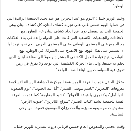
الوطن”.
وختم الوزير خليل: “اليوم هو عيد التحرير، هو عيد تجدد الجمعية الرائدة التي
في عملها اليوم تضفي غنى على تجربة كشاف لبنان، كل كشاف لبنان وهي
الجمعية التي لم تنفصل يوما عن اتحاد كشاف لبنان عن التعاون مع
الاتحادات والجمعيات الكشفية التي كانت على الدوام رائدة في بناء العلاقات
مع الجميع على المستوى الوطني وعلى المستوى العربي. نعم نحن نريد لها
ان تستمر على هذا النهج، نهج الانفتاح على الشركاء في الوطن، نهج
التواصل، نهج قيادة العمل الكشفي المشترك وصولا الى صناعة لبنان الذي
نحلم به جميعا، والى بناء الحركة الكشفية التي توحد ولا تفرق في زمن
تفوق فيه السياسات بين ابناء الصف الواحد”.
وخلال الحفل قدمت الفرقة الموسيقية المركزية لكشافة الرسالة الإسلامية
معزوفات “التحرير”، “باسم موسى الصدر”، “أنا ابنة الجنوب”، “يوم الصعوبة
نادوا أمل”، و”تفجري يا قبضة الأفواج”، “نشيد المقاومة” كما قدمت الفرقة
الفنية للجمعية نشيد “كتاب الصدر”، “سراج الثائرين”، “صوت الأرض”
بمشهديات موسيقية مميزة، وألقت رزان الموسوي قصيدة من وحي
المناسبة.
وقدم عجمي والمفوض العام حسين قرياني دروعا تقديرية للوزير خليل،