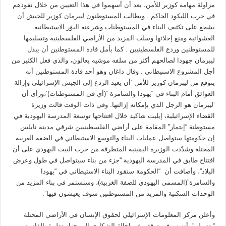
مزاولة مهامه كوزير للأمن، بعد أن أسهموا في هذا التعيين من خلال نفوذهم
في حزب الليكود الحاكم . ويطالب المستوطنون ليبرمان كوزير للجيش أن
يشجع على تكثيف البناء في المستوطنات وشرعنة البؤر الاستيطانية
العشوائية ومنع إخلائها وسلب المزيد من الأراضي الفلسطينية وتسليمها
للمستوطنين وردع الفلسطينيين . كما يأمل قادة المستوطنين أن يبذل
ليبرمان جهودا لصالحهم أكثر من سلفه موشيه يعالون، والذي فعل الكثير من
أجل المشروع الاستيطاني . وقال داغان وهو أحد قادة المستوطنين أنه
يتوقع من ليبرمان كوزير للأمن ‘أن يعيد الردع إلى الجيش الإسرائيلي وإزالة
العوائق أمام البناء في “يهودا والسامرة “(أي في المستوطنات)’،ورأى أن
‘ليبرمان هو الرجل الذي بإمكانه إزالتها. وفي ذات الوقت قالت وزيرة
القضاء الإسرائيلية، إيليت شاكيد خلال افتتاحها توسعة المدرسة اليهودية في
مستوطنة “إيتمار” المقامة على أراضي الفلسطينيين شرقي مدينة نابلس
إن حكومتها ستواصل عمليات البناء والتوسع الاستيطاني في الضفة الغربية
المحتلة وشدّدت الوزيرة اليمينية المتطرفة من حزب البيت اليهودي على أن
افتتاح طابق في المدرسة اليهودية “جزء من بناء سيتواصل في طول وعرض
البلاد”، وأضافت أن “الحكومة ستقود البناء الاستيطاني في “يهودا
والسامرة”(المسمى اليهودي للضفة الغربية)، وسنستمر في بناء المزيد من
الوحدات السكنية والمزيد من المستوطنين سوف يعيشون فيها”.
وأعلن مركز المعلومات الإسرائيلي لحقوق الإنسان في الأراضي المحتلة
“بتسيلم”، أنه سوف يتوقف عن إحالة الشكاوى إلى جهاز تطبيق القانون