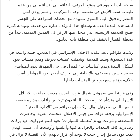
ساحة باب العامود في موقع الموقف، اضافة الى انشاء مبنى من عدة
طبقات تحت الأرض في منطقة موقف المركبات، وجسر يؤدي لحي
المصرارة فوق البناء المنوي تشييده مع محطات استراحة على الجسر
لمشاهدة البلدة القديمة وسطح هذا الموقف عبارة عن حديقة تهويدية كبيرة
تصبح الحديقة الرئيسية التي يدخل منها الزائر الى القدس القديمة، تبدأ من
محطة القطار الخفيف في منطقة باب العامود.
وشنت طواقم تابعة لبلدية الاحتلال الإسرائيلي في القدس، حملة واسعة في
بلدة العيسوية وسط المدينة، وشملت عمليات تجريف وهدم منشآت تعود
لسكان البلدة وهدم أساسات بناء لمنزل في حي الظهرة، يعود للمواطن
محمد حسين مصطفى، بالإضافة إلى تجريف أرض تعود للمواطن أمين
خلاف، وهدم سور، وبعض المنشآت داخلها.
وفي قرية النبي صموئيل شمال غرب القدس هدمت جرافات الاحتلال
الإسرائيلي منشأة تجارية بحجة البناء دون ترخيص.وأفادت مديرة جمعية
نسوية النبي صموئيل نوال بركات إن طواقم من “الإدارة المدنية”
الإسرائيلية برفقة قوات من جيش الاحتلال اقتحمت القرية، وحاصرت
المنطقة، وشرعت بهدم “مغسلة للسيارات” تعود للمواطن ليث عيد بركات،
وصادرت كافة المعدات والخزانات فيها وأغلقتها.وأوضحت أن عملية الهدم
تمت دون سابق إنذار، حيث لا يوجد أي قرار بالهدم، لأن القضية لا تزال في