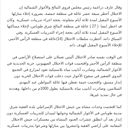
وقال عارف دراغمة رئيس مجلس قروي المالح والأغوار الشمالية إن
الاحتلال أخطر سبعة عشر عائلة في منطقة حمصة، بضرورة إخلاء منازلها
الأسبوع المقبل لمدة ثلاثة أيام متفاوتة، بحجة اجراء تدريبات عسكرية وكان
قد اخطر ايضا ( 27 ) عائلة في منطقة المالح شرق طوباس، لإخلاء مساكنها
الأسبوع المقبل لمدة ثلاثة أيام، بحجة إجراء التدريبات العسكرية. وفي
السياق ذاته، أخطرت سلطات الاحتلال (14)عائلة في منطقة الرأس الأحمر،
للإخلاء الأسبوع المقبل للهدف ذاته.
في الوقت نفسه صادر الاحتلال آليتين تعملان على استصلاح الأراضي في
منطقة الرأس الأحمر.واقتحمت قوات الاحتلال الصهيوني، خربة الحديدية في
الأغوار الشمالية، وصادرت أنابيب مياه بلاستيكية تعود لمزارع في التجمع
البدوي الصغير في سفوح الأغوار.حيث دخلت قوات الاحتلال الخربة دون
إنذار مسبق، واقتحمت خيمة تقطن فيها عائلة المواطن عبد المهدي
السلامين، وصادرت أنابيب مياه بلاستيكية بطول 1000م من داخلها، وهددته
في حال تمديد غيرها،
كما اقتحمت وحدات مشاة من جيش الاحتلال الإسرائيلي بلدة العقبة شرق
مدينة طوباس في الأغوار الشمالية وحولتها لميدان للتدريبات العسكرية دون
إنذار بعد أن انطلق عشرات الجنود المشاة من معسكرات جيش الاحتلال
المقامة على أراضي العقبة وانتشروا بين منازلها وشرعوا بتدريبات عسكرية