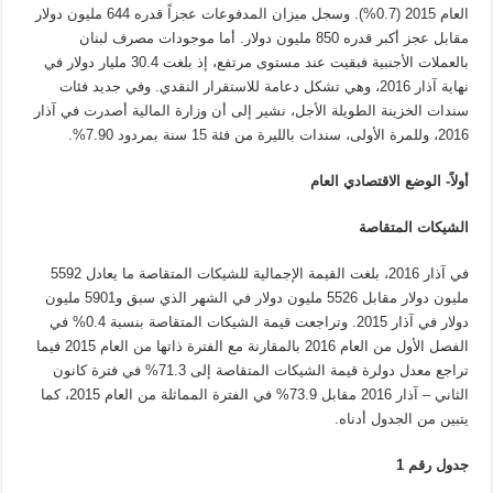
العام 2015 (0.7%). وسجل ميزان المدفوعات عجزاً قدره 644 مليون دولار
مقابل عجز أكبر قدره 850 مليون دولار. أما موجودات مصرف لبنان
بالعملات الأجنبية فبقيت عند مستوى مرتفع، إذ بلغت 30.4 مليار دولار في
نهاية آذار 2016، وهي تشكل دعامة للاستقرار النقدي. وفي جديد فئات
سندات الخزينة الطويلة الأجل، نشير إلى أن وزارة المالية أصدرت في آذار
2016، وللمرة الأولى، سندات بالليرة من فئة 15 سنة بمردود 7.90%.
أولاً- الوضع الاقتصادي العام
الشيكات المتقاصة
في آذار 2016، بلغت القيمة الإجمالية للشيكات المتقاصة ما يعادل 5592
مليون دولار مقابل 5526 مليون دولار في الشهر الذي سبق و5901 مليون
دولار في آذار 2015. وتراجعت قيمة الشيكات المتقاصة بنسبة 0.4% في
الفصل الأول من العام 2016 بالمقارنة مع الفترة ذاتها من العام 2015 فيما
تراجع معدل دولرة قيمة الشيكات المتقاصة إلى 71.3% في فترة كانون
الثاني – آذار 2016 مقابل 73.9% في الفترة المماثلة من العام 2015، كما
يتبين من الجدول أدناه.
جدول رقم 1