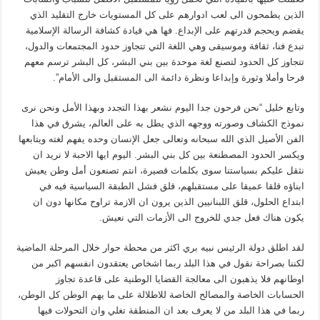
الذين يطمحون الى لعب ادوارهم على كل المستويات خارج التقليد الذي
يقضم ويحجم قدرتهم على الإبداع. فها هي قيادة كشافة الرسالة الإسلامية
تبدع فنا، ثقافة وموسيقى وهي اللغة التي تتجاوز حدود المجتمعات والدول،
تتجاوز كل الحدود لتصنع لغة موحدة بين بني البشر، كل البشر ترسم معهم
فرحا وأملا وثورة وإبداعا ونظرة دائمة الى المستقبل والى الأمام”.
وتابع خليل “نحن فرحون جدا اليوم نشعر بهذا التجدد وبهذا الأمل ونحن نرى
نموذج الكشاف وصورته ووجهه الذي يطل به على العالم، يشرق في هذا
الفن الأصيل الذي الله سبحانه وتعالى جعل الإنسان وحده يفهم لغته ويتابعها
ويكسر الحدود المصطنعة بين كل بني البشر. اليوم ايها الاحبة لا نريد ان
نثقل عليكم بسياستنا سوى بكلمات قصيرة، انتم تصنعون أمل وطن يعيش
ابناؤه قلقا عميقا على مستقبلهم، قلق فشل الطبقة السياسية فيه في
ابتداع الحلول، قلق اللبنانيين الذين يرون ان الازمة تراوح مكانها دون ان
يكون هناك فعل جدي للخروج الى الأزمات التي نعيش.
لقد اطلق دولة الرئيس نبيه بري اكثر من محطة حوار خلال المرحلة الماضية
لكننا بصراحة نقول في هذا البلد ربما اشخاص يعتقدون انفسهم اكبر من
اوطانهم فلا يذهبون الى معالجة القضايا الوطنية على قاعدة تجاوز
الحسابات الخاصة والمصالح الخاصة للاطلالة على ما يهم الوطن كل الوطن،
ربما في هذا البلد من لا يعرف بعد ان المنطقة تغلي وان التحولات فيها