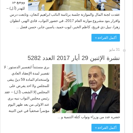
ووضع حد
للهدر (أ.ل) –
عقدت لجنة المال والموازنة جلسة برئاسة النائب ابراهيم كنعان، وتابعت درس
واقرار بنود مشروع موازنة العام 2017، في حضور النواب، فادي الهبر، انطوان
زهرا، نبيل دي فريج، كاظم الخير، ايوب حميد، ياسين جابر، حسن فضل ...
أكمل القراءة »
31 مايو
نشرة الإثنين 29 أيار 2017 العدد 5282
بري مستنداً لتفسير الدستور : لا
تقصير لمدة الإنعقاد العادي
وإستخدام المادة 59 دينٌ يبقى
للمجلس ولا احد يفرض على
المجلس إلا الشعب (أ.ل) – عقد
رئيس مجلس النواب نبيه بري
عند الاولى من بعد ظهر اليوم
مؤتمراً صحفياً في عين التينة
حضره عدد من وزراء ونواب كتلة التنمية و ...
أكمل القراءة »