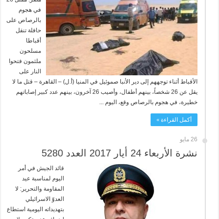
في هجوم
بالرصاص على
حافلة تنقل
أقباطا
مسلحون
ملثمون فتحوا
النار على
الأقباط أثناء توجههم إلى دير الأنبا صموئيل في المنيا (أ.ل) – القاهرة – قتل ما لا
يقل عن 26 شخصاً، بينهم أطفال، وأصيب 26 آخرون، بينهم عدد كبير إصاباتهم
خطيرة، في هجوم بالرصاص وقع، اليوم ...
أكمل القراءة »
26 مايو
نشرة الأربعاء 24 أيار 2017 العدد 5280
قائد الجيش في أمر
اليوم لمناسبة عيد
المقاومة والتحرير: لا
العدوّ الاسرائيلي
بتهديداته اليومية استطاع