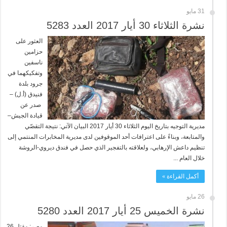
31 مايو
نشرة الثلاثاء 30 أيار 2017 العدد 5283
العثور على
حزامين
ناسفين
وتفكيكهما في
جرود بلدة
فنيدق (أ.ل) –
صدر عن
قيادة الجيش–
مديرية التوجيه بتاريخ اليوم الثلاثاء 30 أيار 2017 البيان الآتي: نتيجة التقصّي
والمتابعة، وبناءً على اعترافات أحد الموقوفين لدى مديرية المخابرات المنتمي إلى
تنظيم داعش الإرهابي، ولعلاقته بالتفجير الذي حصل في فندق ديروي-الروشة
خلال العام ...
أكمل القراءة »
26 مايو
نشرة الخميس 25 أيار 2017 العدد 5280
مصر: مقتل 26