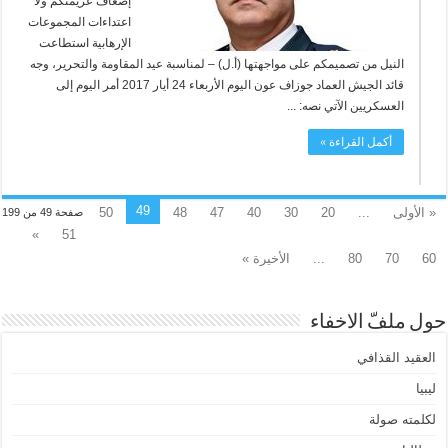
إضعاف عزيمتكم ولا
اعتداءات المجموعات
الإرهابية استطاعت
النيل من تصميمكم على مواجهتها (أ.ل) – لمناسبة عيد المقاومة والتحرير، وجه
قائد الجيش العماد جوزاف عون اليوم الأربعاء 24 أيار 2017 أمر اليوم إلى
العسكريين الآتي نصه: ...
أكمل القراءة »
49
« الأولى
...
20
30
40
47
48
50
صفحة 49 من 199
»
51
60
70
80
...
الأخيرة »
حول ملفّ الاخفاء
العقيد القذافي
ليبيا
لكلمته صولة