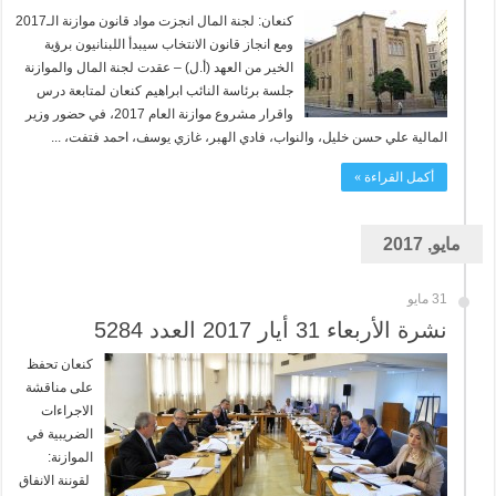
كنعان: لجنة المال انجزت مواد قانون موازنة الـ2017
ومع انجاز قانون الانتخاب سيبدأ اللبنانيون برؤية
الخير من العهد (أ.ل) – عقدت لجنة المال والموازنة
جلسة برئاسة النائب ابراهيم كنعان لمتابعة درس
واقرار مشروع موازنة العام 2017، في حضور وزير
المالية علي حسن خليل، والنواب، فادي الهبر، غازي يوسف، احمد فتفت، ...
أكمل القراءة »
مايو, 2017
31 مايو
نشرة الأربعاء 31 أيار 2017 العدد 5284
كنعان تحفظ
على مناقشة
الاجراءات
الضريبية في
الموازنة:
لقوننة الانفاق