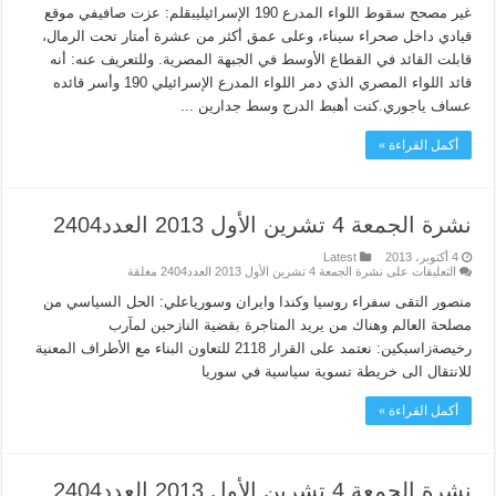
غير مصحح سقوط اللواء المدرع 190 الإسرائيليبقلم: عزت صافيفي موقع
قيادي داخل صحراء سيناء، وعلى عمق أكثر من عشرة أمتار تحت الرمال،
قابلت القائد في القطاع الأوسط في الجبهة المصرية. وللتعريف عنه: أنه
قائد اللواء المصري الذي دمر اللواء المدرع الإسرائيلي 190 وأسر قائده
عساف ياجوري.كنت أهبط الدرج وسط جدارين ...
أكمل القراءة »
نشرة الجمعة 4 تشرين الأول 2013 العدد2404
4 أكتوبر، 2013
Latest
التعليقات
على نشرة الجمعة 4 تشرين الأول 2013 العدد2404 مغلقة
منصور التقى سفراء روسيا وكندا وايران وسورياعلي: الحل السياسي من
مصلحة العالم وهناك من يريد المتاجرة بقضية النازحين لمآرب
رخيصةزاسبكين: نعتمد على القرار 2118 للتعاون البناء مع الأطراف المعنية
للانتقال الى خريطة تسوية سياسية في سوريا
أكمل القراءة »
نشرة الجمعة 4 تشرين الأول 2013 العدد2404