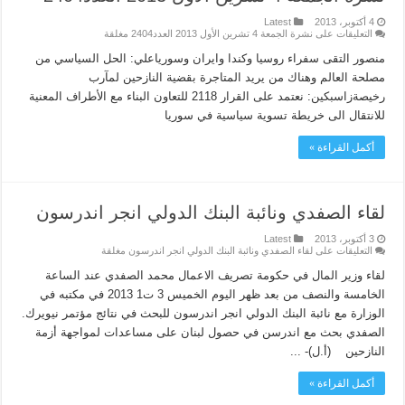
4 أكتوبر، 2013
Latest
التعليقات
على نشرة الجمعة 4 تشرين الأول 2013 العدد2404 مغلقة
منصور التقى سفراء روسيا وكندا وايران وسورياعلي: الحل السياسي من
مصلحة العالم وهناك من يريد المتاجرة بقضية النازحين لمآرب
رخيصةزاسبكين: نعتمد على القرار 2118 للتعاون البناء مع الأطراف المعنية
للانتقال الى خريطة تسوية سياسية في سوريا
أكمل القراءة »
لقاء الصفدي ونائبة البنك الدولي انجر اندرسون
3 أكتوبر، 2013
Latest
التعليقات
على لقاء الصفدي ونائبة البنك الدولي انجر اندرسون مغلقة
لقاء وزير المال في حكومة تصريف الاعمال محمد الصفدي عند الساعة
الخامسة والنصف من بعد ظهر اليوم الخميس 3 ت1 2013 في مكتبه في
الوزارة مع نائبة البنك الدولي انجر اندرسون للبحث في نتائج مؤتمر نيويرك.
الصفدي بحث مع اندرسن في حصول لبنان على مساعدات لمواجهة أزمة
النازحين (أ.ل)- ...
أكمل القراءة »