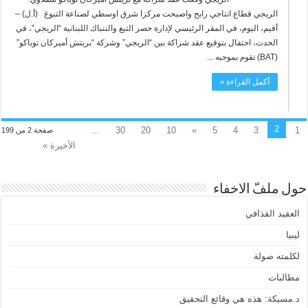
الريجي قطاع انتاجي رابح واصبحت مركزا شرق اوسطي لصناعة التبوغ (أ.ل) –
أقيم، اليوم، في المقر الرئيسي لإدارة حصر التبغ والتنباك اللبنانية “الريجي”، في
الحدت، احتفال بتوقيع عقد شراكة بين “الريجي” وشركة “بريتش أميركان توباكو”
(BAT) تقوم بموجبه ...
أكمل القراءة »
2
...
30
20
10
»
5
4
3
1
صفحة 2 من 199
الأخيرة »
حول ملفّ الاخفاء
العقيد القذافي
ليبيا
لكلمته صولة
مطالبات
د.مسيكة: هذه هي وقائع التحقيق