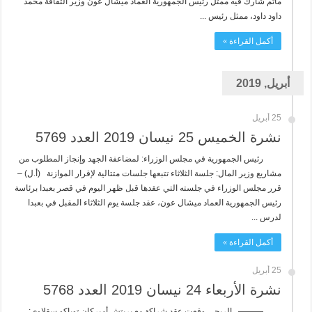
مأتم شارك فيه ممثل رئيس الجمهورية العماد ميشال عون وزير الثقافة محمد
داود داود، ممثل رئيس ...
أكمل القراءة »
أبريل, 2019
25 أبريل
نشرة الخميس 25 نيسان 2019 العدد 5769
رئيس الجمهورية في مجلس الوزراء: لمضاعفة الجهد وإنجاز المطلوب من
مشاريع وزير المال: جلسة الثلاثاء تتبعها جلسات متتالية لإقرار الموازنة (أ.ل) –
قرر مجلس الوزراء في جلسته التي عقدها قبل ظهر اليوم في قصر بعبدا برئاسة
رئيس الجمهورية العماد ميشال عون، عقد جلسة يوم الثلاثاء المقبل في بعبدا
لدرس ...
أكمل القراءة »
25 أبريل
نشرة الأربعاء 24 نيسان 2019 العدد 5768
——— الريجي وقعت عقد شراكة مع بريتش أميركان توباكو سقلاوي: