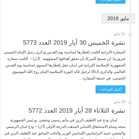
مايو, 2019
31 مايو
نشرة الخميس 30 أيار 2019 العدد 5773
السفارة الايرانية أقامت إفطارها لمناسبة يوم القدس وذكرى رحيل الإمام الخميني
فيروزنيا: لن نسمح لأميركا بأن تحقق أهدافها المشؤومة (أ.ل) – أقامت سفارة
الجمهورية الإسلامية الإيرانية في لبنان حفل إفطارها السنوي لمناسبة يوم القدس
العالمي والذكرى الـ30 لرحيل قائد الثورة الإسلامية الإمام روح الله الموسوي
الخميني، في حديقة السفارة ...
أكمل القراءة »
29 مايو
نشرة الثلاثاء 28 أيار 2019 العدد 5772
لبنان ودع عبد اللطيف الزين في مأتم رسمي وشعبي ورئيس الجمهورية
منحه وسام الاستحقاق اللبناني المذهب الدرجة الأولى (أ.ل) – ودع لبنان الرسمي
والشعبي عميد البرلمانيين اللبنانيين الوزير والنائب السابق عبد اللطيف الزين في