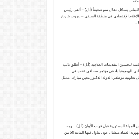
للبناني يسجّل معدّل نمو ضعيفاً (أ.ل) – ألقى رئيس
لإعلام الإقتصادي في منطقة الصيفي – بيروت بتاريخ
ة لتحسين التقديمات العلاجية (أ.ل) – أطلق نائب
ني للهيموفيليا، في مؤتمر صحافي عقده في
ثل تعاونية موظفي الدولة الدكتور معين مبارك، ممثل
ون: لرد المادة 50 من الموازنة ضمن المهلة الدستورية قبل فوات الأوان (أ.ل) – وجه
رئيس الاتحاد العمالي العام بشارة الأسمر كتابا مفتوحا الى رئيس الجمهورية العماد ميشال عون تناول فيها المادة 50 من