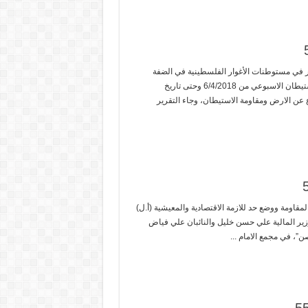
ر في مستوطنات الأغوار الفلسطينية في الضفة
الغربية من اولويات حكومة الاحتلال الاسرائيلي (أ.ل) – صدر تقرير الاستيطان الاسبوعي من 6/4/2018 وحتى تاريخ
دفاع عن الارض ومقاومة الاستيطان، وجاء التقرير
قاومة ووضع حد للازمة الاقتصادية والمعيشية (أ.ل)
زير المالية علي حسن خليل والنائبان علي فياض
”، في مجمع الامام ...