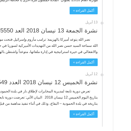
موازنة العام 2018، بعنوان “المادة خمسون مرة أخرى يا فخامة الرئيس: ...
أكمل القراءة »
13 أبريل
نشرة الجمعة 13 نيسان 2018 العد 5550
نصر الله يتوعد أميركا بالهزيمة: ترامب مأزوم وإسرائيل فتحت مو
الله سماحة السيد حسن نصر الله من التهديدات الأميركية لسوريا في حي
والانفعالي في حيرة استراتيجية في إدارة ملفاتها، متوعداً واشنطن باله
أكمل القراءة »
12 أبريل
نشرة الخميس 12 نيسان 2018 العدد 5549
تعرض دورية تابعة لمديرية المخابرات لإطلاق نار في بلدة الحمودي
بتاريخ اليوم الخميس 12 نيسان 2018 البيان ال
بتاريخه في بلدة الحمودية – البقاع، وذلك في أثناء تنفيذ مداهمة من قبل 
أكمل القراءة »