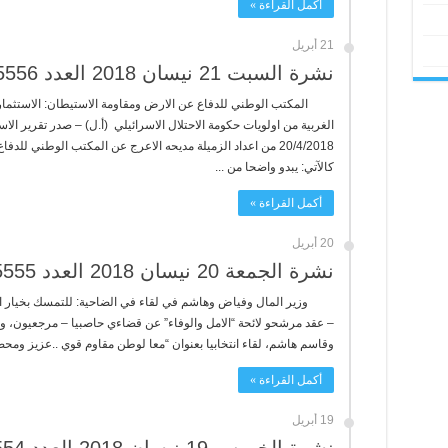
أكمل القراءة »
21 أبريل
نشرة السبت 21 نيسان 2018 العدد 5556
المكتب الوطني للدفاع عن الارض ومقاومة الاستيطان: الاستثما
20/4/2018 من اعداد الزميلة مديحه الاعرج عن المكتب الوطني لل
كالآتي: يبدو واضحا من ...
أكمل القراءة »
20 أبريل
نشرة الجمعة 20 نيسان 2018 العدد 5555
وزير المال وفياض وهاشم في لقاء في الضاحية: للتمسك بخيار الم
– عقد مرشحو لائحة “الامل والوفاء” عن قضاءي حاصبيا – مرجعيون، و
وقاسم هاشم، لقاء انتخابيا بعنوان “معا لوطن مقاوم قوي ..عزيز ومحصن
أكمل القراءة »
19 أبريل