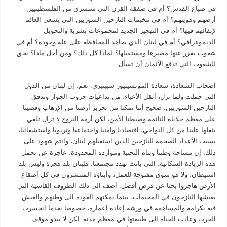
في ضياع القدس؟ أم في صفقة القرن التي ستسرق من الفلسطينيين
أرضهم وهويتهم؟ أم في مخيمات النازحين السوريين التي يسعى العالم
لإبقائهم فيها؟ أم في التهجير الجديد لمجموعات بشرية والتحويل
الديموغرافي؟ أم في لبنان الذي يجاهد للمحافظة على علة وجوده؟ أم في
شعوب يقرر عنها مصيرها ومستقبلها؟ لماذا كل ذلك؟ ومن أجل ماذا؟ يحق
للشعوب التي تدفع الأثمان أن تسأل.
اصحاب السعادة، سعادة المونسينيور سبيتيري. نعم، إن لبنان من الدول
التي حملت ولما تزل، أثقل الأعباء، من تداعيات حروب الجوار وتدفق
النازحين السوريين. صحيح أننا تمكنا من تحرير أرضنا من الإرهاب وقضينا
على معظم خلاياه النائمة وضبطنا الأمن، لكن أزمة النزوح لا تزال تلقي
بثقلها علينا من كل النواحي، اقتصاديا وامنيا واجتماعيا وتربويا واستشفائيا،
بسبب الأعداد الضخمة للنازحين الذين استقبلهم لبنان، وانتم شهود على
ذلك. إن مساحة وطننا وبناه التحتية وموارده المحدودة، عاجزة عن تحمل
هذه الزيادة السكانية، التي باتت تهدد مجتمعنا. فلبنان بلد هجرة وليس بلد
استيطان، ولا هو سوق مفتوحة للعمل، وأبناؤه المنتشرون في كل أصقاع
الأرض هاجروا بحثا عن فرص أفضل. أضف الى ذلك الظروف القاسية التي
يعيشها النازحون في المخيمات، بينما يمكنهم العودة الى وطنهم والعيش
فيه بكرامة والمساهمة في ورشة إعادة اعماره، خصوصا بعدما انحسرت
الحرب وعادت الحياة الى طبيعتها في معظم مدنه. لكن لا يبدو موقف