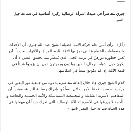
——
جبري محاضراً في صيدا: المرأة الرسالية ركيزة أساسية في صناعة جيل
النصر
(أ.ل) – رأى أمين عام حركة الأمة؛ فضيلة الشيخ عبد الله جبري، أن الأحداث
والمنعطفات الخطيرة التي تمرّ بها الأمّة، تُلزم المرأة، والأمّهات تحديداً، أن
يَعين خطورة دورهنّ في تربية الجيل الذي يُنتظَر منه تحقيق النصر، لا أن
يكون جيل أشباه الرجال، الذين يولَدون ويموتون دون أن يزيدوا شيئاً في
قيمة الأمّة، إن لم يكونوا سبباً في انتكاسها.
كلام الشيخ جبري جاء خلال إلقائه محاضرة بدعوة من جمعية نور اليقين في
مركزها – صيدا، فدعا الأمهات لأن يتسلّحْن بإدراك رسالية التربية، معتبراً أن
المفاهيم الأسرية الشاملة والمجتمعية المتماسكة والأمة الحميمة والتعاضد و
اللُّحمة لا يزرعها في الأسرة إلا الأمّ الرسالية التي تدرك جيداً أن مهمتها في
هذه الحياة صناعة جيل النصر.-انتهى-
——