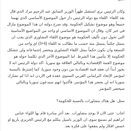
وكان الرئيس بري استقبل ظهراً الوزير السابق عبد الرحيم مراد الذي قال
بعد اللقاء: اللقاء مع دولة الرئيس دار حول الموضوع الأساسي الذي يهمنا
جميعاً وهو موضوع تشكيل الحكومة. وقد صرح دولته ان هذا الموضوع مازال
في خبر كان، وقال ان الموضوع الاساسي او واحد من المواضيع الأساسية
التي تحول دون تأليف الحكومة هو موضوع اللقاء التشاوري الذي يجب ان
يتمثل حكماً بممثل منه حسب ما يطالب به اللقاء (6+3) اي واحد من
التسعة وان يكون حكماً يمثل اللقاء التشاوري ويحضر إجتماعاته ولن تتشكل
الحكومة إلا بتأمين هذا الشرط. اما الموضوع الآخر الذي تكلمنا حوله هو
موضوع القمة الإقتصادية وبالتالي العلاقة مع سوريا. اكد دولة الرئيس انه لا
يجوز أبداً ان تعقد قمة اقتصادية من دون وجود سوريا، كما إشترط بالنسبة
لمؤتمر الإتحاد البرلماني العربي السنوي عقده في الاردن انه اذا لم تشارك
سوريا انه لن يحضر هذا المؤتمر، فأكدوا انهم سيدعون سوريا وبالتالي
سيحضر المؤتمر.
سئل: هل هناك مشاورات بالنسبة للحكومة؟
اجاب: حتى الان لا يوجد مشاورات. بعد آخر مبادرة قام بها اللواء عباس
ابراهيم لم نسمع سوى ان الوزير باسيل يتكلم مع الرئيس الحريري بأربع او
خمس افكار ولم يتفقوا على فكرة بعد.