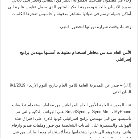
وجاء في مضمون قصائدها المتنوعة الكثير من المعاني والعبر التي تحاكي
صورة الانسان والحياة وديمومة الفكر المتنور الذي يحمل عناوين عابرة الى
أماكن جميلة ترسم في طياتها مشاعر مدفونة وأحاسيس تفجرها الكلمات.
وختاما، وقعت شرارة ديوانها للحضور.-انتهى-
——-
الأمن العام تنبه من مخاطر استخدام تطبيقات أسسها مهندس برامج
إسرائيلي
(أ.ل) – صدر عن المديرية العامة للأمن العام بتاريخ اليوم الأربعاء 9/1/2019
البيان الآتي:
تنبه المديرية العامة للأمن العام المواطنين من مخاطر استخدام تطبيقات
Sync.Me ، MyPhone و SmartSync على الهواتف الذكية والتي تم
تأسيسها من قبل مهندس برامج اسرائيلي كونها قادرة على اختراق هذه
الهواتف والسيطرة على البيانات الشخصية من صور وملفات فيديو وارقام
هاتف، وتدعوهم الى عدم استخدامها منعاً لاستخدام هذه البيانات من قبل