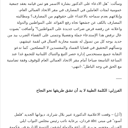
وسألت: “هل الادعاء على الدكتور بشارة الاسمر هو ثمن قيامه بعقد جمعية
عمومية لمئات العاملين في المصارف في مقر الاتحاد العمالي العام،
وإبلاغهم بعدم سماحه بالاعتداء على حقوقهم من المصارف؟ ومطالبته
المصارف بالكف عن جشعها تجاه رفع الفوائد على المواطنين والدولة
واعلانه عن رفضه فرض ضرائب جديدة على المواطنين؟” وأضافت “بصوت
عال نرفض هذا الإستدعاء جملة وتفصيلا ونتمنى على القضاء الضرب بيد من
حديد بوجه كل من تسول له نفسه محاربة العمال في لقمة عيشهم،
ونسألهم التحقيق في قضايا الفساد والمفسدين لا المصلحين. كما تدعو
النقابة جميع مستخدمي إدارة حصر التبغ والتنباك اللبنانية للتجمع غدا عند
الساعة التاسعة صباحا أمام مقر الاتحاد العمالي العام للوقوف وقفة تضامنية
مع الحق في وجه الباطل”.-انتهى-
—–
الفرزلي: الكلمة الطيبة لا بد أن تشق طريقها نحو النجاح
(أ.ل) – وقعت الاعلامية الدكتورة عبير بلال شرارة، ديوانها الجديد “فلفل
أسود” في مبنى abc فردان، برعاية نائب رئيس مجلس النواب ايلي
الفرزلي وحضور وزيري الزراعة والدولة لشؤون التنمية الادارية في حكومة