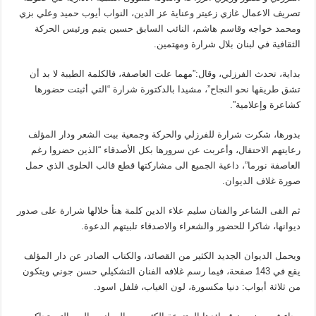
تصريف الاعمال غازي زعيتر وعناية عز الدين، النواب أيوب حميد وعلي بزي
ومحمد خواجه وقاسم هاشم، النائب السابق حسين يتيم ورئيس الحركة
الثقافية في لبنان بلال شرارة ومهتمين.
بداية، تحدث الفرزلي، وقال:”مهما علت العاصفة، فالكلمة الطيبة لا بد أن
تشق طريقها نحو النجاح”، مشيدا بالدكتورة شرارة “التي أثبتت حضورها
كشاعرة وإعلامية”.
بدورها، شكرت شرارة للفرزلي والحركة وجمعية بيت الشعر ودار المؤلف
رعايتهم الاحتفال، وأعربت عن سرورها بكل الأصدقاء “الذين حضروا رغم
العاصفة نورما”، داعية الجميع الى مشاركتها قطع قالب الحلوى الذي حمل
صورة غلاف الديوان.
ثم القى الشاعر والفنان سليم علاء الدين كلمة هنأ خلالها شرارة على صدور
ديوانها، شاكرا للحضور والشعراء والاصدقاء تلبيتهم الدعوة.
ويحمل الديوان الجديد الكثير من القصائد، والكتاب الصادر عن دار المؤلف
يقع في 143 صفحة، فيما رسم غلافه الفنان التشكيلي حسن جوني ويتكون
من ثلاثة أبواب: دنيا مكسورة، لون الغياب، فلفل اسود.