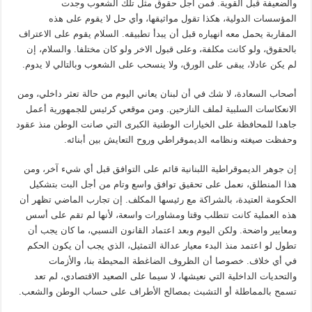
والضعيفة قبل القوية. فمن أجل حقوق مثل تلك الشعوب وجدت
المؤسسات الدولية، هكذا تقول مواثيقها، وأي حل لا يقوم على هذه
المقاربة يحمل معه انهياره قبل أن يبدأ تطبيقه. السلام يقوم على الاعتراف
بالحقوق، ولو كانت مكلفة، وعلى قبول الاخر ولو كان مختلفا. والسلام، إن
لم يكن عادلا، يبقى على الورق، ولا ينسحب على الشعوب وبالتالي لا يدوم.
أصحاب السعادة، لا شك في أن لبنان يعاني اليوم من حالة تعثر داخلي، ومن
الانعكاسات السلبية لملف النازحين. ومن موقعي كرئيس للجمهورية أعمل
جاهدا للمحافظة على الخيارات الوطنية الكبرى التي صانت الوطن منذ عقود
وحفظت صيغته ونظامه الديموقراطي وروح التعايش بين أبنائه.
إن جوهر الديموقراطية اللبنانية قائم على التوافق قبل أي شيء آخر، ومن
هذا المنطلق، نعمل على تحقيق توافق واسع وتام من أجل البت بتشكيل
الحكومة العتيدة، بالشراكة مع رئيسها المكلف. إن تجارب الماضي تظهر أن
هذه العملية كانت تتطلب وقتا ومشاورات واسعة، لأنها لم تقم على أسس
ومعايير واضحة. ولكن اليوم وبعد اعتماد القانون النسبي، ما كان يجب أن
تطول لو اعتمد منذ البدء معيار عدالة التمثيل، الذي يجب أن يكون الحكم
في أي خلاف. خصوصا أن الظروف الضاغطة المحيطة بنا، والأزمات
والتحديات الداخلية التي نعيشها، لا سيما على الصعيد الاقتصادي، لم تعد
تسمح بالمماطلة أو التشبث بمصالح الأطراف على حساب الوطن والشعب.