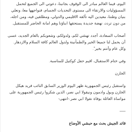
اليوم، فيما العالم مبادر الى الوقوف بجانبنا، دعوتي الى الجميع لتحمل
المسؤوليات والارتقاء الى مستوى التحديات الجسام، فنواجهها معا، ونعلي
بنيان وطننا، معيدين اليه تألقه الاقليمي والدولي، ومطلقين فيه، ومن اجله،
من دون تردد، نهضة جديدة يستحقها ابناؤنا وهم امانة الحاضر للمستقبل.
أصحاب السعادة، أجدد تهنئتي لكم، ولدولكم، وشعوبكم بالعام الجديد، عسى
أن يحمل لنا جميعا الخير والطمأنينة ولدول العالم كافة السلام والازدهار.
وكل عام وأنتم بخير”.
وفي ختام الاستقبال، اقيم حفل كوكتيل للمناسبة.
الخازن
واستقبل رئيس الجمهورية ظهر اليوم الوزير السابق النائب فريد هيكل
الخازن وبول وادمون ونيقولا ابي نصر، الذين شكروا رئيس الجمهورية على
مواساة العائلة بوفاة نقولا ابي نصر.-انتهى-
—–
قائد الجيش بحث مع حبشي الأوضاع