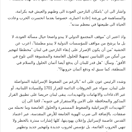
واشار الى ان “بامكان النازحين العودة الى وطنهم والعيش فيه بكرامة،
والمساهمة في ورشة إعادة اعماره، خصوصا بعدما انحسرت الحرب وعادت
الحياة الى طبيعتها في معظم مدنه”.
واذ اعتبر ان “موقف المجتمع الدولي لا يبدو واضحا حيال مسألة العودة، لا
بل ما يرشح من مواقف للمؤسسات الدولية لا يبدو مطمئنا”، اعرب عن
الخشية “من أن يكون الإصرار على إبقاء النازحين في لبنان “مخططا لتهجير
من أمكن من اللبنانيين تسهيلا للحلول الغامضة والمشبوهة التي تلوح في
الأفق”. وسأل: “هل قدر للبنان أن يدفع أيضا أثمان الحلول والسلام في
المنطقة، كما سبق له ودفع أثمان حروبها؟”.
وشدد الرئيس عون على انه “بالرغم من الضغوط الإسرائيلية المتواصلة
على لبنان، سواء عبر الخروقات الدائمة للقرار 1701 وللسيادة اللبنانية، أو
عبر الادعاءات والاتهامات والتهديدات، يبقى لبنان حريصا على تطبيق القرار
المذكور والمحافظة على الامن والاستقرار في جنوبه”، لافتا الى إن
“التهديدات الإسرائيلية والضغوط المستمرة والحلول الغامضة وما تحمله من
صفقات، بالإضافة الى ضرب الهوية الجامعة للأرض المقدسة، عبر اعتماد
القدس عاصمة لإسرائيل وإعلان يهوديتها، كلها إشارات منذرة بالخطر ولا
تنهي الحروب القائمة، بل تؤسس لحروب جديدة ولتهجير جديد وتطهير