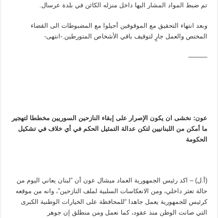
تم ضبط المواد المشار اليها داخل منزله الكائن في بلدة عرسال.
وبعد انتهاء التحقيق مع الموقوفين أحيلوا مع المضبوطات الى القضاء
المختص والعمل جارٍ لتوقيف باقي الأشخاص المتورطين.-انتهى-
———
عون: نخشى ان يكون الإصرار على إبقاء النازحين السوريين مخططا لتهجير
ما أمكن من اللبنانيين لتكن عدالة التمثيل الحكم في أي خلاف في تشكيل
الحكومة
(أ.ل) – اكد رئيس الجمهورية العماد ميشال عون أن “لبنان يعاني اليوم من
حالة تعثر داخلي، ومن الانعكاسات السلبية لملف النازحين”، وانه من موقعه
كرئيس للجمهورية يعمل جاهدا “للمحافظة على الخيارات الوطنية الكبرى
التي صانت الوطن منذ عقود، كما نعمل ومن منطلق إن جوهر