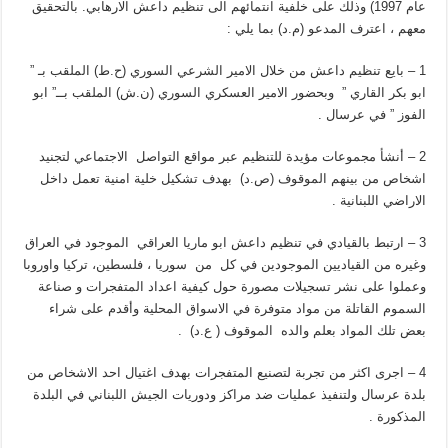
عام 1997) وذلك على خلفية انتمائهم الى تنظيم داعش الارهابي. بالتحقيق
معهم ، اعترف المدعو (م.د) بما يلي :
1 – بايع تنظيم داعش من خلال الامير الشرعي السوري (ح.ط) الملقب بـ ”
ابو بكر القاري ” وبحضور الامير العسكري السوري (ن.ش) الملقب بــ” ابو
الفوز ” في عرسال .
2 – أنشأ مجموعات مؤيدة للتنظيم عبر مواقع التواصل الاجتماعي لتجنيد
اشخاص من بينهم الموقوف (ص.د) بهدف تشكيل خلية امنية تعمل داخل
الاراضي اللبنانية .
3 – ارتبط بالقيادي في تنظيم داعش ابو ماريا العراقي الموجود في العراق
وغيره من القياديين الموجودين في كل من سوريا ، فلسطين، تركيا واوروبا
وعملوا على نشر تسجيلات مصورة حول كيفية اعداد المتفجرات و صناعة
السموم القاتلة من مواد متوفرة في الاسواق المحلية وأقدم على شراء
بعض تلك المواد بعلم والده الموقوف ( ع.د) .
4 – اجرى اكثر من تجربة لتصنيع المتفجرات بهدف اغتيال احد الاشخاص من
بلدة عرسال ولتنفيذ عمليات ضد مراكز ودوريات الجيش اللبناني في البلدة
المذكورة .