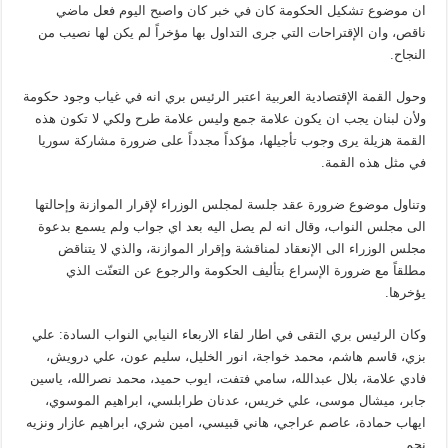
ان موضوع تشكيل الحكومة كان في خبر كان واصبح اليوم فعل ماضي
ناقص، وان الإقتراحات التي جرى التداول بها مؤخراً لم يكن لها نصيب من
النجاح.
وحول القمة الإقتصادية العربية اعتبر الرئيس بري انه في غياب وجود حكومة
ولأن لبنان يجب ان يكون علامة جمع وليس علامة طرح ولكي لا تكون هذه
القمة هزيلة يرى وجوب تأجيلها، مؤكداً مجدداً على ضرورة مشاركة سوريا
في مثل هذه القمة.
وتناول موضوع ضرورة عقد جلسة لمجلس الوزراء لإقرار الموازنة وإحالتها
الى مجلس النواب، وقال انه لم يصل اليه بعد اي جواب ولم يسمع بدعوة
مجلس الوزراء الى الإنعقاد لمناقشة وإقرار الموازنة، والذي لا يتناقض
مطلقاً مع ضرورة الإسراع بتأليف الحكومة والرجوع عن التعنّت الذي
يؤخرها.
وكان الرئيس بري التقى في اطار لقاء الاربعاء النيابي النواب السادة: علي
بزي، قاسم هاشم، محمد خواجة، انور الخليل، سليم عون، علي درويش،
فادي علامة، بلال عبدالله، سامي فتفت، ايوب حميد، محمد نصرالله، ياسين
جابر، ميشال موسى، علي خريس، عدنان طرابلسي، ابراهيم الموسوي،
ايهاب حمادة، عاصم عراجي، هاني قبيسي، امين شري، ابراهيم عازار ونزيه
نجم.