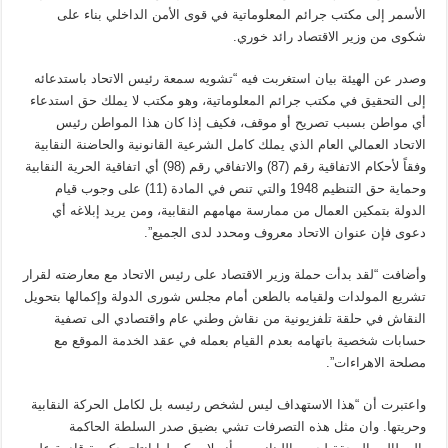
الأسمر إلى مكتب جرائم المعلوماتية في قوى الأمن الداخلي بناء على
شكوى من وزير الاقتصاد رائد خوري.
وصدر عن الهيئة بيان استغربت فيه “تشويه سمعة رئيس الاتحاد باستدعائه
إلى التحقيق في مكتب جرائم المعلوماتية، وهو مكتب لا يملك حق استدعاء
أي مواطن بسبب تصريح أو موقف، فكيف إذا كان هذا المواطن رئيس
الاتحاد العمالي العام الذي يملك كامل الشرعية القانونية والحاضنة النقابية
وفقاً لأحكام الاتفاقية رقم (87) والاتفاقي رقم (98) أي اتفاقية الحرية النقابية
وحماية حق التنظيم 1948 والتي تنص في المادة (11) على وجوب قيام
الدولة بتمكين العمال من ممارسة مهامهم النقابية، ومن يريد إبلاغه أي
دعوى فإن عنوان الاتحاد معروف ومحدد لدى الجميع”.
وأضافت “لقد بدأت حملة وزير الاقتصاد على رئيس الاتحاد مع معارضته لقرار
تشريع المولدات ولقيامه بالطعن أمام مجلس شورى الدولة وإكمالها بتحويل
النقاش في حلقة تلفزيونية من نقاش وطني عام واقتصادي الى تصفية
حسابات شخصية باتهامه بعدم القيام بعمله في عقد الخدمة الموقع مع
مصلحة الاهراءات”.
واعتبرت أن “هذا الاستهداف ليس لشخص رئيسه بل لكامل الحركة النقابية
وحريتها. وان مثل هذه التصرفات تشي بضيق صدر السلطة الحاكمة