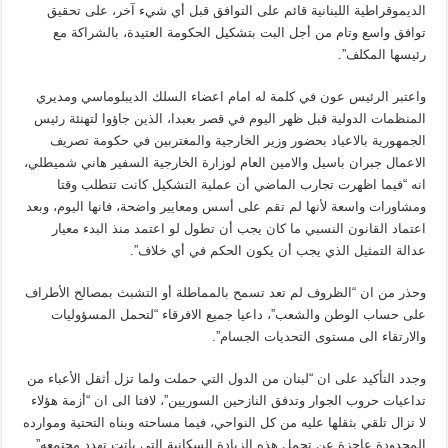
الديموقراطية اللبنانية قائم على التوافق قبل أي شيء آخر، على تحقيق
توافق واسع وتام من أجل البت بتشكيل الحكومة العتيدة، بالشراكة مع
رئيسها المكلف”.
واعتبر الرئيس عون في كلمة له امام اعضاء السلك الديبلوماسي ومديري
المنظمات الدولية قبل ظهر اليوم في قصر بعبدا، الذين جاؤوا لتهنئة رئيس
الجمهورية بالاعياد بحضور وزير الخارجية والمغتربين في حكومة تصريف
الاعمال جبران باسيل والامين العام لوزارة الخارجية السفير هاني شميطلي،
انه “فيما اظهرت تجارب الماضي أن عملية التشكيل كانت تتطلب وقتا
ومشاورات واسعة لأنها لم تقم على أسس ومعايير واضحة، فانها اليوم، وبعد
اعتماد القانون النسبي ما كان يجب أن تطول لو اعتمد منذ البدء معيار
عدالة التمثيل الذي يجب أن يكون الحكم في أي خلاف”.
وحذر من ان “الظروف لم تعد تسمح بالمماطلة أو التشبث بمصالح الأطراف
على حساب الوطن والشعب”، داعيا جميع الافرقاء “لتحمل المسؤوليات
والارتقاء الى مستوى التحديات الجسام”.
وجدد التأكيد على ان “لبنان من الدول التي حملت ولما تزل أثقل الأعباء من
تداعيات حروب الجوار وتدفق النازحين السوريين”، لافتا الى ان “أزمة هؤلاء
لا تزال تلقي بثقلها عليه من كل النواحي، فيما مساحته وبناه التحتية وموارده
المحدودة عاجزة عن تحمل هذه الزيادة السكانية التي باتت تهدد مجتمعه”.