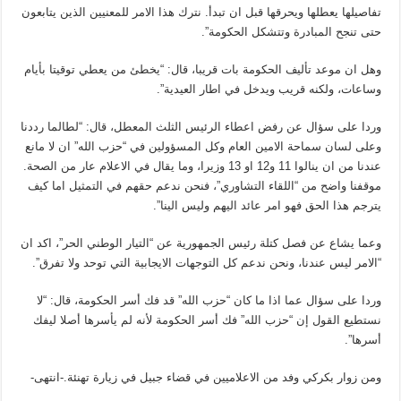
تفاصيلها يعطلها ويحرقها قبل ان تبدأ. نترك هذا الامر للمعنيين الذين يتابعون
حتى تنجح المبادرة وتتشكل الحكومة”.
وهل ان موعد تأليف الحكومة بات قريبا، قال: “يخطئ من يعطي توقيتا بأيام
وساعات، ولكنه قريب ويدخل في اطار العيدية”.
وردا على سؤال عن رفض اعطاء الرئيس الثلث المعطل، قال: “لطالما رددنا
وعلى لسان سماحة الامين العام وكل المسؤولين في “حزب الله” ان لا مانع
عندنا من ان ينالوا 11 و12 او 13 وزيرا، وما يقال في الاعلام عار من الصحة.
موقفنا واضح من “اللقاء التشاوري”، فنحن ندعم حقهم في التمثيل اما كيف
يترجم هذا الحق فهو امر عائد اليهم وليس الينا”.
وعما يشاع عن فصل كتلة رئيس الجمهورية عن “التيار الوطني الحر”، اكد ان
“الامر ليس عندنا، ونحن ندعم كل التوجهات الايجابية التي توحد ولا تفرق”.
وردا على سؤال عما اذا ما كان “حزب الله” قد فك أسر الحكومة، قال: “لا
نستطيع القول إن “حزب الله” فك أسر الحكومة لأنه لم يأسرها أصلا ليفك
أسرها”.
ومن زوار بكركي وفد من الاعلاميين في قضاء جبيل في زيارة تهنئة.-انتهى-