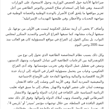
صراعاتها الأنانية حول الحصص الوزارية، وحول الاستحواذ على الوزارات
الدسمة. وهي تلجأ إلى استخدام سلاح الشحن والتوتير الطائفي من أجل
تعزيز مواقعها ما يلحق أفدح الأضرار بالوحدة الوطنية والحصانة الوطنية في
مواجهة التحديات والأخطار، وفي طليعتها التهديدات الإسرائيلية”.
وأضاف “لا يخفى أن أزمة تشكيل الحكومة ليست هي الأولى من نوعها، بل
سبقتها أزمات مشابهة، كما سبقها الفراغ الرئاسي والتمديد المتكرر لمجلس
النواب، بل يمكن القول إن الفراغ في مواقع المسؤولية كان هو الغالب منذ
سنة 2005 وحتى اليوم.
وكل ذلك بسبب نظام المحاصصة الطائفية الذي تحول إلى نوع من
الكونفدرالية بين الزعامات الطائفية التي تتبادل الفيتوات، وتنتهك الدستور،
وتمعن في تعطيل عمل الدولة وفي تخريب مؤسساتها. وقد أدى الفراغ
الحكومي، وغياب من يتحمل مسؤولية القرار في الدولة، إلى ازدياد حدة
الأزمة الاقتصادية والمالية ونتائجها الفادحة على الأوضاع الاجتماعية
والمعيشية المتردية أصلا. وهي الأزمة التي وصلت إلى حافة الانفجار،
ووضعت لبنان على شفير الهاوية والانهيار. يضاف إلى ما سبق قوله تغليب
الزبائنية السياسية على الكفاءة في إدارات الدولة وأجهزتها، والانتشار
السرطاني للهدر والفساد ونهب أملاك الدولة وأموالها. وفوق كل ذلك تتجه
القوى النافذة في السلطة، من خلال توجيهات مؤتمر “سيدر” أو “باريس 4″،
إلى تحميل ذوي الدخل المحدود والفقراء والطبقة الوسطى وقطاعات