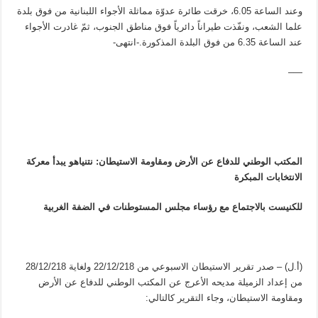
وعند الساعة 6.05، خرقت طائرة عدوّة مماثلة الأجواء اللبنانية من فوق بلدة
علما الشعب، ونفّذت طيراناً دائرياً فوق مناطق الجنوب، ثمّ غادرت الأجواء
عند الساعة 6.35 من فوق البلدة المذكورة.-انتهى-
—–
المكتب الوطني للدفاع عن الأرض ومقاومة الاستيطان: نتنياهو يبدأ معركة
الانتخابات المبكرة
للكنيست بالاجتماع مع رؤساء مجلس المستوطنات في الضفة الغربية
(أ.ل) – صدر تقرير الاستيطان الاسبوعي من 22/12/218 ولغاية 28/12/218
من إعداد الزميلة مديحه الأعرج عن المكتب الوطني للدفاع عن الأرض
ومقاومة الاستيطان، وجاء التقرير كالتالي: