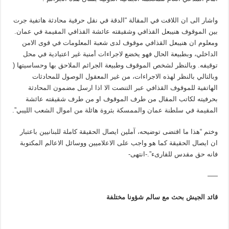
واشار الى ان اللافت في المقالة “الدقة في نقل حرفية محادثة هاتفية جرت
بين الموقوف هنيبعل القذافي وشقيقته عائشة القذافي المقيمة في عمان.
ومعلوم ان هنيبعل القذافي موقوف لدى شعبة المعلومات في قوى الامن
الداخلي، وبطبيعة الحال فهو يخضع لاجراءات أمنية غير اعتيادية في محل
توقيفه. وبالنظر لشخص الموقوف وطبيعة الجرائم الملاحق بها وحساسيتها (
وبالتالي بالنظر لهذه الاجراءات، من غير المعقول الوصول للمحادثات
الهاتفية للموقوف القذافي عبر التنصت الا اذا ارسل مضمون المحادثة
بحرفيته لكاتب المقال من طرف الموقوف او من طرف شقيقته عائشة
المقيمة في سلطنة عمان والممسكة بثروة هائلة من اموال الشعب الليبي”.
وختم “هذا ما اقتضى توضيحه، آملين ايصال الحقيقة كاملة للبنانيين باعتبار
ان ايصال الحقيقة كما هو واجب على الاعلاميين ووسائل الاعالم المكتوبة
فانه حق مقدس للقارىء”.-انتهى-
—–
قائد الجيش بحث مع سالم شؤونا مختلفة