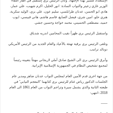
الإستعداد للسير بهذا الإجتهاد. وكان الرئيس بري إستقبل في اطار اللقاء
الوزير غازي زعيتر والنواب السادة: انور الخليل، اكرم شهيب، علي عمار،
هادي ابو الحسن، عدنان طرابلسي، سليم عون، علي بزي، الوليد سكرية،
هنري حلو، امين شري، فيصل الصايغ، قاسم هاشم، هاني قبيسي، ايوب
حميد، مصطفى الحسيني، محمد خواجة وحسين جشي.
واستقبل الرئيس بري ظهراً نقيب المحامين اندريه شدياق.
وتلقى الرئيس بري برقية تهنئة بالأعياد والعام الجديد من الرئيس الأمريكي
دونالد ترامب.
وأبرق الرئيس بري الى الشيخ صادق آملي لاريجاني مهنئاً بتعيينه رئيساً
لمجمع تشخيص النظام في الجمهورية الإسلامية الإيرانية.
من جهة اخرى قدم الأمين العام لمجلس النواب عدنان ضاهر ومدير عام
الجلسات الدكتور رياض غنام للرئيس بري كتابهما “المعجم النيابي” في
طبعته الثانية والذي يشمل سيرة وتراجم النواب من العام 1861 الى العام
2018.-انتهى-
——