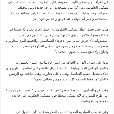
عن اعراف جديدة في تأليف الحكومة، قال: “الاعراف لطالما استحدثت في
تشكيل الحكومة، وفي كل مرة تستحدث اعراف جديدة ومن مختلف
الافرقاء، ومنذ بداية تأليف هذه الحكومة استخدمت اعراف وتقاليد جديدة
مستحدثة، والامر لم يتوقف عند فريق واحد من دون آخر.
هناك خلل حصل عطل تشكيل الحكومة ولا احمل اي فريق. واذا تحدثنا في
هذا الموضوع فالامر سيعوق تأليفها، ونحن لا نريد الدخول في تحديد
المسؤولية لأي فريق لبناني من الافرقاء السياسيين، والجميع اليوم متعاونون
وخصوصا الرؤساء الثلاثة ومن معهم في تشكيل الحكومة ولننظر بايجابية
وتفاؤل ولا نفتح صفحات تعوق التشكيل”.
وردا على سؤال اكد ان “العلاقة في امتن حالاتها مع رئيس الجمهورية
و”التيار الوطني الحر” ووثيقة التفاهم لا تزال قائمة وعلى اساسها نتعاون واي
خلاف يحصل نتفهم التفاصيل ونعمل على تجاوزه، وهذه علاقتنا مع الرئيس
و”التيار” وعلاقتنا ثابتة مع كل الحلفاء ومن نتحالف معهم”.
وعن طرح البطريرك حكومة مصغرة من اختصاصيين، رد: “نحن ننظر بايجابية
الى طرح البطريرك لأنه يشكل ضغطا قويا لتشكيل الحكومة على قاعدة
حكومة وحدة وطنية”.
وعن تفاصيل المبادرة الجديدة لتأليف الحكومة، قال: “ان الدخول في