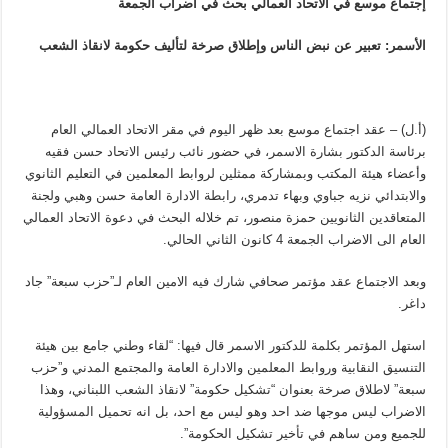
إجتماع موسع في الاتحاد العمالي بحث في اضراب الجمعة
الأسمر: تعبير عن نبض الناس وإطلاق صرخة لتأليف حكومة لانقاذ الشعب
(أ.ل) – عقد اجتماع موسع بعد ظهر اليوم في مقر الاتحاد العمالي العام
برئاسة الدكتور بشارة الاسمر، في حضور نائب رئيس الاتحاد حسن فقيه
وأعضاء هيئة المكتب وبمشاركة ممثلين لروابط المعلمين في التعليم الثانوي
والابتدائي نزيه جباوي وبهاء تدمري، رابطة الادارة العامة حسن وهبي ولجنة
المتعاقدين الثانويين حمزة منصور، تم خلاله البحث في دعوة الاتحاد العمالي
العام الى الاضراب الجمعة 4 كانون الثاني الحالي.
وبعد الاجتماع عقد مؤتمر صحافي شارك فيه الامين العام لـ”حزب سبعة” جاد
داغر.
استهل المؤتمر بكلمة للدكتور الاسمر قال فيها: “لقاء وطني جامع بين هيئة
التنسيق النقابية وروابط المعلمين والادارة العامة والمجتمع المدني و”حزب
سبعة” لاطلاق صرخة بعنوان “تشكيل حكومة” لانقاذ الشعب اللبناني، وهذا
الاضراب ليس موجها ضد احد وهو ليس مع احد، بل انه تحميل المسؤولية
للجميع ومن ساهم في تأخير تشكيل الحكومة”.