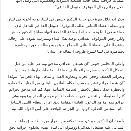
عمليات جراحية نتيجة حالته الصحية المتردية والخطيرة التي وصل اليها
بفعل جرائم رجال الموقوف هنيبعل القذافي”.
وذكر انه خلال فترة حجز حرية الدكتور حبيش في ليبيا، توجه أخوته في لبنان
وبواسطة القضاء اللبناني بطلب للموقوف هنيبعل القذافي للتدخل لدى
جماعته في ليبيا وتوجيه نداء للجماعة الخاطفة لانهاء معاناة الدكتور حبيش.
ولكن رفض الموقوف القذافي توجيه هذا النداء وممارسة نفوذه على رجاله،
مشترطا على القضاء اللبناني السماح له بتوجيه رسالة مصورة ومتلفزة
لجماهيره في ليبيا لشرح ظروف اعتقاله في لبنان”.
وأعلن المحامي جوني “ان هنيبعل القذافي ملاحق ومدعى عليه من قبل
الموكل الدكتور حبيش بجرائم تأليف جماعات وعصابات ارهابية وقيادتها
وبجرائم الخطف وحجز الحرية ومحاولة القتل والتدخل بهذه الجرائم”، مؤكدا
“ان هذه الجرائم تعتبر وبحسب احكام القانون اللبناني من الجنايات الخطرة
والخطرة جدا، بالنظر للاخطار الشاملة المتأتية عنها. كما انه ملاحق بجرائم
كتم المعلومات والتدخل بجريمة خطف الامام موسى الصدر ورفيقيه وهي
جرائم متلازمة مع الدعوى العامة المقامة بحق افراد النظام الليبي السابق
امام المجلس العدلي، كونها من الجرائم الواقعة على أمن الدولة اللبنانية”.
وأوضح ان الدكتور حبيش، وبعد تمكنه من الفرار من خاطفيه، (جماعات
المدعى عليه هنيبعل القذافي) ووصوله الى لبنان تقدم بشكوى جزائية بحق