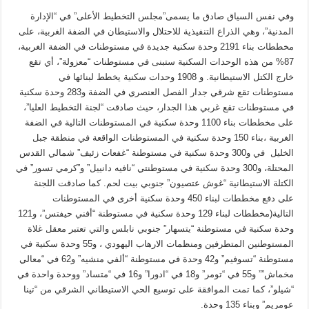
وفي نفس السياق صادق ما يسمى”مجلس التخطيط الأعلى” في “الإدارة
المدنية”، وهي الذراع التنفيذية للاحتلال والاستيطان في الضفة الغربية، على
مخططات بناء 2191 وحدة سكنية جديدة في مستوطنات في الضفة الغربية،
87% من هذه الوحدات السكنية ستبنى في مستوطنات “معزولة”، أي تقع
خارج الكتل الاستيطانية. و 1908 وحدات سكنية يخطط لبنائها في
مستوطنات تقع شرقي جدار الفصل العنصري في الضفة و283 وحدة سكنية
في مستوطنات تقع غربي هذا الجدار، حيث صادقت “لجنة التخطيط العليا”،
على مخططات بناء 1100 وحدة سكنية في المستوطنات التالية في الضفة
الغربية ،بناء 150 وحدة سكنية في المستوطنات الواقعة في منطقة جبل
الخليل في و300 وحدة سكنية في مستوطنة “غفعات زئيف” شمالي القدس
المحتلة، و300 وحدة سكنية في مستوطنتي “نافيه دانييل” و”كرمي تسور” في
الكتلة الاستيطانية “غوش عتصيون” جنوبي بيت لحم. كما صادقت اللجنة
على دفع مخططات لبناء 450 وحدة سكنية أخرى في المستوطنات
التالية(مخططات لبناء 129 وحدة سكنية في مستوطنة “أفني حيفتس”، و121
وحدة سكنية في مستوطنة “يتسهار” جنوبي نابلس والتي تعتبر معقل غلاة
المستوطنين المتطرفين ومنظمات الارهاب اليهودي ، و55 وحدة سكنية في
مستوطنة “تسوفيم” و42 وحدة في مستوطنة “ألفي منشيه” و62 في “معالي
مخماش”” و55 في “تومر” و18 في “ادورا” و16 في “متساد” ووحدة واحدة في
“شيلو”، كما تمت الموافقة على توسيع الحي الاستيطاني الشرقي من “تينا
عومريم” وبناء 135 وحدة.