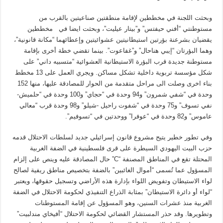
وبحثت اللجنة في مخططين لإقامة منطقتين صناعيتين بالقرب من
مستوطنتي “أفني حيفتس” و”بيتار عيليت”، وبحثت ايضا في مخططين
يقضيان بشرعنة بؤرتين استيطانيتين عشوائيتين وإعطائهما “مكانة قانونية”،
وهما البؤرتان “إيبي هناحال” و”غفاعوت”. بينما تقضي خطة أخرى بإقامة
مستوطنة جديدة قرب البؤرة الاستيطانية العشوائية “متسبيه داني” على
شكل مؤسسة تربوية داخلية تشكل مساكن. ويجري العمل على 13 مخطط
بناء اخرى وصلت الى مراحل متقدمة من الحوار للمصادقة عليها، منها 152
وحدة في “شفي شمرون” و94 وحدة في “حجاي” و100 وحدة في “حلميش-
نفي تسوف” و75 وحدة في “شفوت راحيل -شيلو” و98 وحدة قرب “معالي
عاموس” و82 وحدة في “عوفرا” ووحدتين في “تسوفيم”.
وفي تطور خطير يتيح مشروع قانون إسرائيلي جديد لسلطات الاحتلال قدمه
حزب البيت اليهودي السيطرة على قرى فلسطينية في الضفة الغربية
المحتلة تقع في المناطق المصنفة “C” حال المصادقة عليه وينص على إلزام
المسؤول عما تُسمى “أموال الغائبين” بالضفة بتخصيص مناطق ريفية لصالح
لواء الاستيطان وتفويض اللواء بإدارة هذه الأراضي وتسجيل حقوقها، ويعتبر
“لواء أو دائرة الاستيطان” بمثابة الذراع التنفيذي لحكومة الاحتلال في الضفة
الغربية منذ عشرات السنين، وهو المسؤول عن إقامة المستوطنات
وتطويرها. وقد حذر المستشار القضائي لحكومة الاحتلال “أفيخاي مندلبيت”