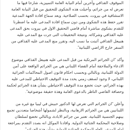
الموقوف القذافي وآخرين أمام النيابة العامة التمييزية، شارحا فيها ما
تعرض له من جرائم، وأحيلت هذه الشكوى للتحقيق من قبل النيابة العامة
الاستئنافية في بيروت، بحسب الصلاحية. وبعد سماع افادة الجهة المدعية
تقرر حفظ هذه الشكوى ومن دون سماع افادة المدعى عليه ما اضطرنا
للتقدم بشكوى مباشرة أمام قاضي التحقيق الاول في بيروت بحق المدعى
عليه القذافي وشركائه. ونتيجة التحقيقات التى جرت مع المدعى عليه
هنيبعل القذافي أثبتت ما نسب اليه، وتقرر منع المدعى عليه القذافي من
السفر خارج الاراضي اللبنانية”.
وأكد “ان الجرائم المرتكبة من قبل المدعى عليه هنيبعل القذافي موضوع
الادعاء والملاحقة أمام القضاء اللبناني هي من الجرائم الواقعة على أمن
الدولة اللبنانية، وبالتالي وبحسب احكام قانون اصول المحاكمات الجزائية
اللبناني، لا وجود لسقف زمني يحدد مدة التوقيف الاحتياطي للمدعى عليه
بهذه الجرائم، حيث تخضع مدة التوقيف الاحتياطي بشأن هذة الجرائم لحكمة
وحصافة القاضي الناظر بالدعوى العامة وهذة حقيقة موضوعية”.
وأعلن “ان الجرائم التي تعرض لها الدكتور حبيش في ليبيا مع غيره من
اللبنانيين هي من الجرائم الارهابية، وبالنظر لشمولها أشخاصا متعددين تجمع
بينهم الجنسية اللبنانية، تعتبر من جرائم الابادة، وبالتالي تخضع لسلطان
وصلاحية المحكمة الجنائية الدولية. وافادنا الموكل انه بصدد التقدم بمراجعة
امام المدعي العام للمحكمة الجنائية الدولية بشأن هذة الجرائم”.