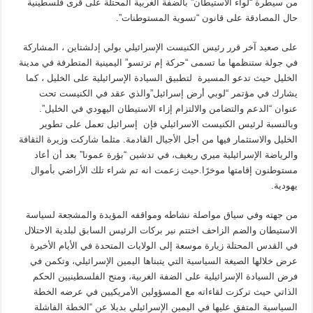
من سيطرة “لواء الاستيطان” بالضفة الغربية المحتلة على قرى فلسطينية
حال المصادقة على قانون “تسوية المستوطنات”.
على صعيد آخر قرر رئيس الكنيست الإسرائيلي بولي إدلشتاين ، المشاركة
في جولة ستنظمها ما تسمى “حركة إم ترتسو” اليمينية المتطرفة في مدينة
الخليل حيث تدعو المسيرة لتطبيق السيادة الإسرائيلية على الخليل ، كما
يشارك في مؤتمر “لوبي أرض إسرائيل”والذي عقد في الكنيست تحت
عنوان “الدعم والتضامن والالتزام إزاء الاستيطان اليهودي في الخليل”.
وبالنسبة لرئيس الكنيست الاسرائيلي فإن إسرائيل تعمل على تطوير
الخليل والاستثمار فيها من أجل الأجيال القادمة. مثلما شاركت وزيرة الثقافة
والرياضة الإسرائيلية ميري ريغيف، في تدشين “بؤرة عمونا” بعد أن أعاد
مستوطنون إقامتها موخرًا.حيث زعمت انه تم شراء تلك الأراضي بأموال
يهودية.
من جهته وفي سياق مواصلة نشاطه ومواقفه المؤيدة والمشجعة لسياسة
الاستيطان والضم الزاحف اختتم نير بركات الرئيس السابق لبلدية الاحتلال
في القدس المحتلة زيارة موسعة إلى الولايات المتحدة في الأيام الأخيرة
عرض خلالها الصيغة السياسية التي يتبناها اليمين الإسرائيلي، وتكمن في
فرض السيادة الإسرائيلية على الضفة الغربية، ومنح الفلسطينيين الحكم
الذاتي حيث تركزت لقاءاته مع المسؤولين الأمريكيين في عرضه الخطة
السياسية المتفق عليها في اليمين الإسرائيلي بديلا عن “الخطة الفاشلة