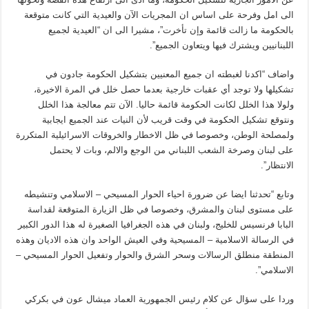
الى امل وفرحة على اساس ان المجريات الآن والعيدية التي كانت متوقعة
بالحكومة ما زالت قائمة وإن تأخرت”، مشيرا الى ان “العيدية لجميع
اللبنانيين ويشترك فيها ويتعاون الجميع”.
واضاف “اكدنا لغبطته ان جميع المعنيين بتشكيل الحكومة جادون في
تشكيلها ولا توجد أي عقبات خارجية بعدما حصل خلل في المرة الاخيرة،
ولولا هذا الخلل لكانت الحكومة قائمة حاليا. الآن تتم معالجة هذا الخلل
ونتوقع تشكيل الحكومة في وقت قريب لأن النيات عند الجميع ايجابية
ولمصلحة الوطن، وخصوصا في ظل الاخطار والخروقات الاسرائيلية المتكررة
على لبنان وصرخة الشعب اللبناني من الوجع والالم، وبات لا يحتمل
الانتظار”.
وتابع “تحدثنا ايضا عن ضرورة احياء الحوار المسيحي – الاسلامي وتنشيطه
على مستوى لبنان والمشرق، وخصوصا في ظل الزيارة المتوقعة لقداسة
البابا فرنسيس للخليج، ولبنان في هذه الجغرافيا الصغيرة له هذا الدور الكبير
في الرسالة الاسلامية – المسيحية وفي العيش الواحد وان هذه الاديان وهذه
المنطقة منطلق الرسالات وسحر الشرق والحوار وتفعيل الحوار المسيحي –
الاسلامي”.
وردا على سؤال عن كلام رئيس الجمهورية العماد ميشال عون في بكركي