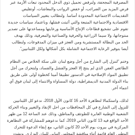
المصرفية المجحفة، ولنرفض تحميل ذوي الدخل المحدود تبعات الأزمة عبر
فرض المزيد من الضرائب، أو خفض الرواتب والمعاشات، أوتقليص
التقديمات الاجتماعية المحدودة أساسا. ولنطالب بتغيير السياسات
الاقتصادية والاجتماعية المتبعة والتي أثبتت فشلها، وباعتماد سياسات جديدة
تقوم على تشجيع قطاعات الإنتاج الأساسية ورعايتها ومساعدتها على تصدير
منتوجاتها، ولا سيما الزراعية والحرفية والصناعية والمعرفية، وذلك بهدف
الحد من البطالة المستشرية ومن العجز في ميزان المدفوعات، ولنطالب
أيضا بتوفير الرعاية الاجتماعية الشاملة بكل أشكالها ولكل اللبنانيين”.
وختم “لننزل إلى الشارع من أجل وضع لبنان على سكة الخلاص من النظام
الطائفي العفن الذي لم ينتج إلا العجز والفشل والفساد، ولنتحرك من أجل
تطبيق المواد الإصلاحية في الدستور تطبيقا أمينا كخطوة أولى على طريق
بناء الدولة المدنية الديمقراطية، دولة المساواة والانتماء إلى لبنان فوق أي
انتماء آخر.
لذلك، واستكمالا لتظاهرة الأحد 16 كانون الأول 2018، ندعو كل اللبنانيين
للنزول إلى الشارع في كل المحافظات من احل الإنقاذ والتغيير وبناء الحركة
الشعبية الوطنية العابرة للطوتئف والمناطق، وذلك عند الساعة 12 من ظهر
الأحد الواقع فيه 13 كانون الثاني 2019، كما ندعوهم للمشاركة في التظاهرة
المركزية في بيروت يوم الأحد 20 كانون الثاني، مع إبقاء الدعوة للتحرك
الوطني العام قائمة أثناء مناقشة المجلس النيابي للبيان الوزاري. ونشدد