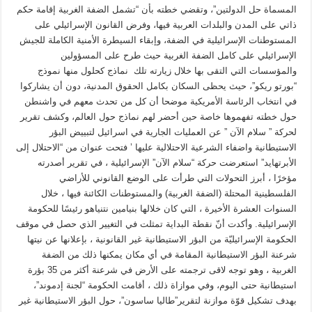
المسماة حل الدولتين”، وتقضي خطته بأن “تشمل الضفة الغربية إقامة حكم
ذاتي على المدن والبلدات العربية فيها، وفرض القانون الإسرائيلي على
المستوطنات الإسرائيلية في الضفة، وإبقاء السيطرة الأمنية الكاملة للجيش
الإسرائيلي على كامل الضفة الغربية حيث طرح على المسؤولين
والمؤسسات التي التقى بها خلال زيارته تلك نماذج كحلول منها نموذج
“بورتو ريكو”، حيث يحظى السكان بكامل الحقوق المدنية، دون أن يشاركوا
في انتخاب الرئاسة الأمريكية موضحا أن كل من تحدث معهم في واشنطن
حول خطته تفهموها خاصة حين أحضر لهم نماذج حول العالم، وكشف تقرير
لحركة ” سلام الآن ” عن العمليات الجارية في اسرائيل لتبييض البؤر
الاستيطانية واضفاء الشرعية الاحتلالية عليها ’ فتحت عنوان من “الاحتلال إلى
الأبرتهايد” استعرضت حركة “سلام الآن” الإسرائيلية ، في تقرير أصدرته
مؤخرًا ، أبرز التحولات التي طرأت على الوضع القانوني للأراضي
الفلسطينية المحتلة (الضفة الغربية) والمستوطنات الكائنة فيها ، خلال
السنوات العشرة الأخيرة ، التي كان خلالها بنيامين نتنياهو رئيسًا للحكومة
الإسرائيلية. وأكدت أنّ نقطة البداية تمثلت في التغيير الذي حصل في موقف
الحكومة الإسرائيليّة من البؤر الاستيطانية غير القانونية ، بإعلانها عن نيتها
شرعنة البؤر الاستيطانية المقامة في أي مكان يمكنها ذلك من الضفة
الغربية ، وهو توجه لاقى ترجمته على الأرض في شرعنة أكثر من 35 بؤرة
استيطانية حتى اليوم، وفي موازاة ذلك ، أقامت الحكومة “لجنة إدموند”،
بهدف تشكيل قوّة موازنة لتقرير”طاليا ساسون”، حول البؤر الاستيطانية غير