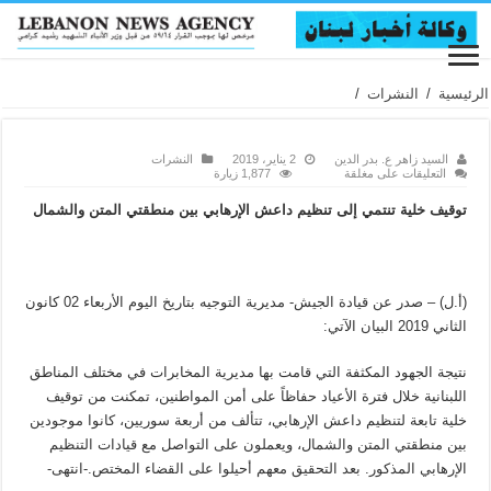
الرئيسية
/
النشرات
/
السيد زاهر ع. بدر الدين
2 يناير، 2019
النشرات
التعليقات
على مغلقة
1,877 زيارة
توقيف خلية تنتمي إلى تنظيم داعش الإرهابي بين منطقتي المتن والشمال
(أ.ل) – صدر عن قيادة الجيش- مديرية التوجيه بتاريخ اليوم الأربعاء 02 كانون
الثاني 2019 البيان الآتي:
نتيجة الجهود المكثفة التي قامت بها مديرية المخابرات في مختلف المناطق
اللبنانية خلال فترة الأعياد حفاظاً على أمن المواطنين، تمكنت من توقيف
خلية تابعة لتنظيم داعش الإرهابي، تتألف من أربعة سوريين، كانوا موجودين
بين منطقتي المتن والشمال، ويعملون على التواصل مع قيادات التنظيم
الإرهابي المذكور. بعد التحقيق معهم أحيلوا على القضاء المختص.-انتهى-