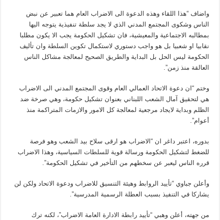
واضاف “هذا اللقاء وهذه الدعوة الى الاضراب العام هما تعبير عن نبض
الناس وشكوى المجتمع المدني الذي لا يجد سلطة تنفيذية يتوجه اليها
بمطالبه الاجتماعية والمعيشية، فان تشكيل الحكومة يجب الا يكون مطلبا
نقابيا او شعبيا بل هو واجب دستوري لاستكمال تكوين السلطة وان تأليف
الحكومة ليس الحل بل البداية والطريق الصحيح لمعالجة مشاكل الناس
العالقة منذ زمن”.
وختم “ان دعوة الاتحاد العمالي العام وقوى المجتمع المدني الى الاضراب
هي لتحقيق آمال الشعب اللبناني بعنوان تشكيل حكومة، وهي صرخة ضد
الظلم وبداية لايجاد مرجعية لمعالجة كل الامور والازمات المتراكمة منذ
أعوام”.
بدوره، اعتبر داغر ان “الاضراب هو ارقى سلاح بيد الشعب وهو فرصة
للضغط لتشكيل الحكومة ورسالة قوية للسلطات السياسية، وهذا الاضراب
قرره الناس ليعبر عن سخطهم من التأخير في تشكيل الحكومة”.
وأعلن جباوي “تأييد الروابط وهيئة التنسيق للاضراب ودعوة الاتحاد ولكن لن
يشاركا في التنفيذ بسبب العطلة الرسمية المدرسية”.
من جهته، أعلن وهبي “تأييد رابطة الادارة العامة الاضراب”، لكنه ترك