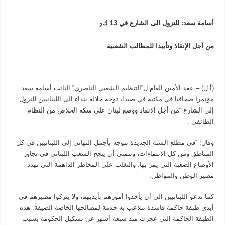
أسامة سعد: للنزول الى الشارع في 13 ك
2
من أجل الإنقاذ وتأييدا للمطالب الشعبية
(أ.ل) – عقد الأمين العام ل”التنظيم الشعبي الناصري” النائب أسامة سعد
مؤتمرا صحافيا في مكتبه في صيدا، توجه خلاله بنداء الى اللبنانيين للنزول
إلى الشارع “من أجل الانقاذ ووضع لبنان على سكة الخلاص من النظام
الطائفي”.
وقال: “في مطلع السنة الجديدة نتوجه بأجمل التهاني إلى اللبنانيين في كل
المناطق ومن كل الانتماءات، ونتمنى أن ينجح الشعب اللبناني في تجاوز
الأوضاع الصعبة التي يمر بها، والتغلب على المخاطر الداهمة التي تهدد
مصير الوطن والمواطن.
كما ندعو اللبنانيين الى أن يأخذوا أمورهم بأيديهم، ولا يتركوا مصيرهم في
أيدي طبقة حاكمة فاسدة تتلاعب به خدمة لمصالحها الخاصة الضيقة. هذه
الطبقة الحاكمة التي عجزت منذ سبعة أشهر عن تشكيل الحكومة بسبب