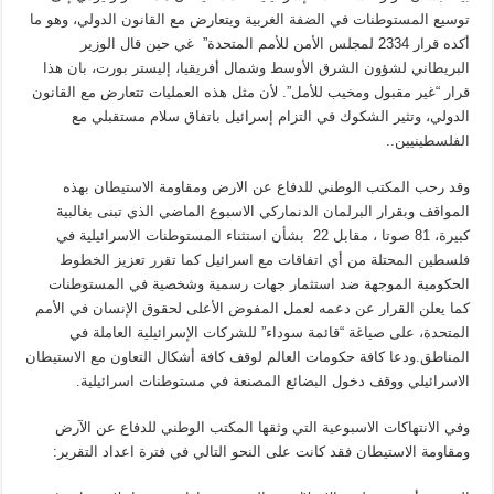
توسيع المستوطنات في الضفة الغربية ويتعارض مع القانون الدولي، وهو ما
أكده قرار 2334 لمجلس الأمن للأمم المتحدة” غي حين قال الوزير
البريطاني لشؤون الشرق الأوسط وشمال أفريقيا، إليستر بورت، بان هذا
قرار “غير مقبول ومخيب للأمل”. لأن مثل هذه العمليات تتعارض مع القانون
الدولي، وتثير الشكوك في التزام إسرائيل باتفاق سلام مستقبلي مع
الفلسطينيين..
وقد رحب المكتب الوطني للدفاع عن الارض ومقاومة الاستيطان بهذه
المواقف وبقرار البرلمان الدنماركي الاسبوع الماضي الذي تبنى بغالبية
كبيرة، 81 صوتا ، مقابل 22 بشأن استثناء المستوطنات الاسرائيلية في
فلسطين المحتلة من أي اتفاقات مع اسرائيل كما تقرر تعزيز الخطوط
الحكومية الموجهة ضد استثمار جهات رسمية وشخصية في المستوطنات
كما يعلن القرار عن دعمه لعمل المفوض الأعلى لحقوق الإنسان في الأمم
المتحدة، على صياغة “قائمة سوداء” للشركات الإسرائيلية العاملة في
المناطق.ودعا كافة حكومات العالم لوقف كافة أشكال التعاون مع الاستيطان
الاسرائيلي ووقف دخول البضائع المصنعة في مستوطنات اسرائيلية.
وفي الانتهاكات الاسبوعية التي وثقها المكتب الوطني للدفاع عن الآرض
ومقاومة الاستيطان فقد كانت على النحو التالي في فترة اعداد التقرير: