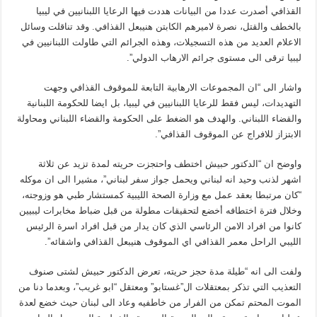
القذافي أصدرت عددا من البيانات هددت فيها الرعايا اللبنانيين في ليبيا
بالخطف والقتل، نصرة لاميرهم الكابتن هنيبعل القذافي. وقد تناقلت وسائل
الاعلام العديد من هذه التسجيلات، وهذه الجرائم التي طاولت اللبنانيين في
ليبيا ترقى الى مستوى جرائم الارهاب الدولي”.
واشار الى “ان المجموعات الارهابية التابعة للموقوف القذافي وجهت
التهديدات، ليس فقط للرعايا اللبنانيين في ليبيا، بل ايضا للحكومة اللبنانية
والقضاء اللبناني. والهدف هو الضغط على الحكومة والقضاء اللبناني ومحاولة
الابتزاز للافراج عن الموقوف القذافي”.
واوضح ان “الدكتور حبيش اختطف واحتجزت حريته لمدة تزيد عن ثلاثة
اشهر لذنب وحيد انه لبناني ويحمل جواز سفر لبناني”، مشيرا الى ان موكله
“كان مرتبطا بعقد عمل مع وزارة الصحة الليبية كمستشار طبي هو وزوجته،
وخلال فترة اختطافه أخضع لتحقيقات مطولة من قبل ضباط مخابرات ليبيين
كانوا من افراد الامن الرئاسي الذي كان يدار من قبل افراد اسرة الرئيس
الليبي الراحل معمر القذافي اي الموقوف هنيبعل القذافي واشقائه”.
ولفت الى انه “طيلة مدة حجز حريته، تعرض الدكتور حبيش لشتى صنوف
التعذيب التي تذكر بمعتقلات ال”غستابو” ومعتقل “ابو غريب”، وبعدما دنا من
الموت المحتم تمكن من الفرار من خاطفيه وعاد الى لبنان حيث خضع لعدة