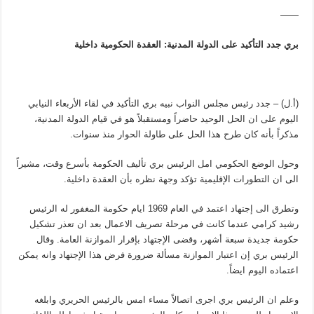
——
بري جدد التأكيد على الدولة المدنية: العقدة الحكومية داخلية
(أ.ل) – جدد رئيس مجلس النواب نبيه بري التأكيد في لقاء الأربعاء النيابي
اليوم على ان الحل الوحيد حاضراً ومستقبلاً هو في قيام الدولة المدنية،
مذكراً بأنه كان طرح هذا الحل على طاولة الحوار منذ سنوات.
وحول الوضع الحكومي امل الرئيس بري تأليف الحكومة بأسرع وقت، مشيراً
الى ان التطورات الإقليمية تؤكد وجهة نظره بأن العقدة داخلية.
وتطرق الى إجتهاد اعتمد في العام 1969 ايام حكومة المغفور له الرئيس
رشيد كرامي عندما كانت في مرحلة تصريف الاعمال بعد ان تعذر تشكيل
حكومة جديدة سبعة أشهر، وقضى الإجتهاد بإقرار الموازنة العامة. وقال
الرئيس بري إن اعتبار الموازنة مسألة ضرورة فرض هذا الإجتهاد وانه يمكن
اعتماده اليوم ايضاً.
وعلم ان الرئيس بري اجرى اتصالاً مساء امس بالرئيس الحريري وابلغه