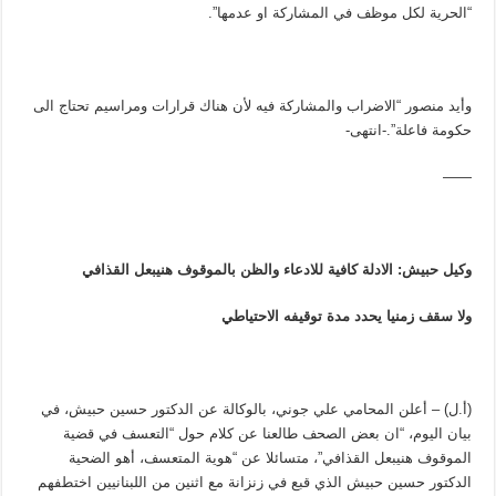
“الحرية لكل موظف في المشاركة او عدمها”.
وأيد منصور “الاضراب والمشاركة فيه لأن هناك قرارات ومراسيم تحتاج الى
حكومة فاعلة”.-انتهى-
——
وكيل حبيش: الادلة كافية للادعاء والظن بالموقوف هنيبعل القذافي
ولا سقف زمنيا يحدد مدة توقيفه الاحتياطي
(أ.ل) – أعلن المحامي علي جوني، بالوكالة عن الدكتور حسين حبيش، في
بيان اليوم، “ان بعض الصحف طالعنا عن كلام حول “التعسف في قضية
الموقوف هنيبعل القذافي”، متسائلا عن “هوية المتعسف، أهو الضحية
الدكتور حسين حبيش الذي قبع في زنزانة مع اثنين من اللبنانيين اختطفهم