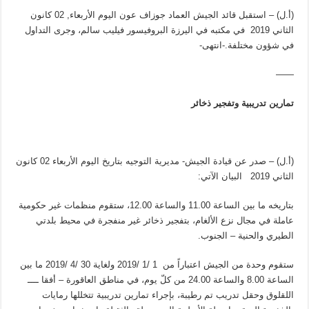
(أ.ل) – استقبل قائد الجيش العماد جوزاف عون اليوم الأربعاء, 02 كانون
الثاني 2019 في مكتبه في اليرزة البروفيسور فيليب سالم، وجرى التداول
في شؤون مختلفة.-انتهى-
——
تمارين تدريبية وتفجير ذخائر
(أ.ل) – صدر عن قيادة الجيش- مديرية التوجيه بتاريخ اليوم الأربعاء 02 كانون
الثاني 2019 البيان الآتي:
بتاريخه ما بين الساعة 11.00 والساعة 12.00، ستقوم منظمات غير حكومية
عاملة في مجال نزع الألغام، بتفجير ذخائر غير منفجرة في محيط بلدتي
الطيري والحنية – الجنوب.
ستقوم وحدة من الجيش اعتباراً من 1 /1 /2019 ولغاية 30 /4 /2019 ما بين
الساعة 8.00 والساعة 24.00 من كلّ يوم، في مناطق العاقورة – أفقا ــــ
اللقلوق وحقل تدريب تم رطيبة، بإجراء تمارين تدريبية تتخللها رمايات