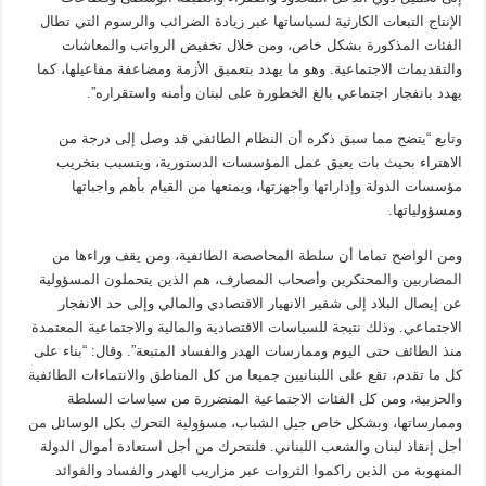
الإنتاج التبعات الكارثية لسياساتها عبر زيادة الضرائب والرسوم التي تطال
الفئات المذكورة بشكل خاص، ومن خلال تخفيض الرواتب والمعاشات
والتقديمات الاجتماعية. وهو ما يهدد بتعميق الأزمة ومضاعفة مفاعيلها، كما
يهدد بانفجار اجتماعي بالغ الخطورة على لبنان وأمنه واستقراره”.
وتابع “يتضح مما سبق ذكره أن النظام الطائفي قد وصل إلى درجة من
الاهتراء بحيث بات يعيق عمل المؤسسات الدستورية، ويتسبب بتخريب
مؤسسات الدولة وإداراتها وأجهزتها، ويمنعها من القيام بأهم واجباتها
ومسؤولياتها.
ومن الواضح تماما أن سلطة المحاصصة الطائفية، ومن يقف وراءها من
المضاربين والمحتكرين وأصحاب المصارف، هم الذين يتحملون المسؤولية
عن إيصال البلاد إلى شفير الانهيار الاقتصادي والمالي وإلى حد الانفجار
الاجتماعي. وذلك نتيجة للسياسات الاقتصادية والمالية والاجتماعية المعتمدة
منذ الطائف حتى اليوم وممارسات الهدر والفساد المتبعة”. وقال: “بناء على
كل ما تقدم، تقع على اللبنانيين جميعا من كل المناطق والانتماءات الطائفية
والحزبية، ومن كل الفئات الاجتماعية المتضررة من سياسات السلطة
وممارساتها، وبشكل خاص جيل الشباب، مسؤولية التحرك بكل الوسائل من
أجل إنقاذ لبنان والشعب اللبناني. فلنتحرك من أجل استعادة أموال الدولة
المنهوبة من الذين راكموا الثروات عبر مزاريب الهدر والفساد والفوائد