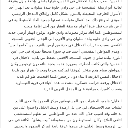
القدس: أصدرت بلدية الاحتلال في القدس، قرارا يقضي بإخلاء منزل وغرفة
لعائلة أبو ارميلة المقدسية في حي وادي حلوة ببلدة سلوان، بعد انهيار أحد
الأسوار الخارجية المحيطة بالمنزل بشكل كامل وإغلاق المدخل الرئيسي
المؤدي له ونتج ذلك بعد أعمال متواصلة نفذتها جمعية العاد الاستيطانية في
أرض سُربت قبل عدة أعوام ملاصقة للعقار من أجل إقامة ملعب
للمستوطنين .كما أفاد مركز معلومات وادي حلوة، بوقوع انهيار أرضي جديد
في حي وادي حلوة ببلدة سلوان وهو الأقرب الى الجدار الجنوبي للمسجد
الأقصى بسبب حفريات الاحتلال في جزء من أرض بالقرب من “جامع العين”
، وهدم المواطن المقدسي أحمد صيام، سورا محيطاً بمنزله في حي عين
اللوزة ببلدة سلوان جنوب المسجد الاقصى بضغط من بلدية الاحتلال في
القدس؛ والتي كانت أخطرته بضرورة هدمه بحجة بنائه دون ترخيص, وكان
المواطن صيام هدم مؤخرا (موقفا لمركبته ودرجا ومخزنا) بقرار من بلدية
الاحتلال لنفس الذريعة (البناء دون ترخيص),فيما اقتحمت طواقم بلدية
الاحتلال برفقة حراسة عسكرية مشددة، عدة أحياء في قرية العيساوية
ونصبت كاميرات مراقبة على المدخل الغربي للقرية.
الخليل: هاجم، العشرات من المستوطنين مركز الصمود والتحدي التابع
لشباب ضد الاستيطان في حي تل ارميدة وسط الخليل واعتدوا على من
بداخله، وقد اصيب خلال ذلك عدد من المواطنين، تم نقلهم للمستشفى
لتلقي العلاج، وكان المستوطنون من مستوطنة “بيت يشاي” الكائنة في حي
تل الرميدة وسط الخليل، قد هدموا غرفة تابعة لمركز الصمود والتحدي.