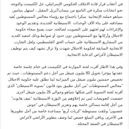
في أعقاب قرار قادة الائتلاف الحكومي الإسرائيلي، حل الكنيست والتوجه
نحو انتخابات مبكرة في التاسع من نيسان/أبريل المقبل ، استهل بنيامين
نتنياهو حملته الإنتخابية مبكرا باجتماع مع رؤساء مجالس المستوطنين بُعيد
مصادقته على بناء الآف الوحدات الاستيطانية الجديدة، وتقديم الوعود
والإغراءات لهم لحثهم على التصويت لصالحه، حيث يصبح سخاء حكومة
الاحتلال وأركانها مع المستوطنين دون حدود أو ضوابط،وذلك لتنفيذ العديد
من المشاريع الاستيطانية على حساب الحق الفلسطيني، ولعل التجارب
الانتخابية السابقة لحكومة الاحتلال شهدت ولا تزال تشهد كيف يتم توظيف
الاستيطان لأغراض الدعاية الانتخابية .
وفي هذا الاطار أقرت لجنة الموازنة في الكنيست في ختام جلسة خاصة
عقدتها مؤخرا تحويل 80 مليون شيقل من أجل دعم المستوطنات ، حيث تم
تخصيص خمسين مليون شيقل من الميزانية لما تطلق عليه حكومة الاحتلال
“مجالس المستوطنات “من أجل تطبيق بنود قانون “تسوية الاستيطان” الذي
أقرته لجنة التسوية التي شكلها نتنياهو وحوالي 26 مليون شيقل أخرى
خصصت كتعويضات لمن تم إخلاؤهم من البؤرة الاستيطانية “نتيف هابوت”
من أجل إقامة مساكن خاصة بهم وتعزيز الاستيطان في “جوش
عتصيون”.وتلقت مستوطنة “كريات أربع” مساعدة خاصة من أجل تطويرها
هي الأخرى، وباقي المبلغ خصص لما وصف بتطوير الأراضي لأغراض
الاستيطان في الضفة المحتلة.