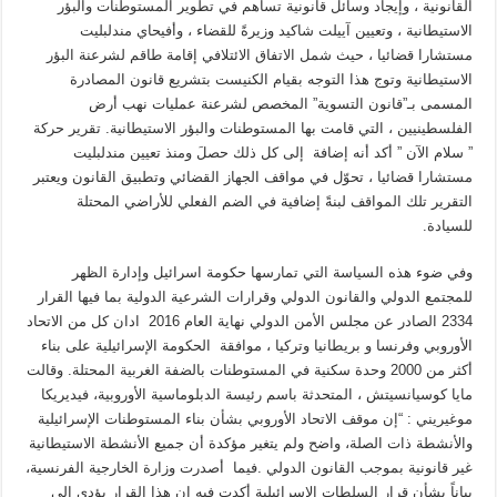
القانونية ، وإيجاد وسائل قانونية تساهم في تطوير المستوطنات والبؤر
الاستيطانية ، وتعيين آييلت شاكيد وزيرةً للقضاء ، وأفيحاي مندلبليت
مستشارا قضائيا ، حيث شمل الاتفاق الائتلافي إقامة طاقم لشرعنة البؤر
الاستيطانية وتوج هذا التوجه بقيام الكنيست بتشريع قانون المصادرة
المسمى بـ”قانون التسوية” المخصص لشرعنة عمليات نهب أرض
الفلسطينيين ، التي قامت بها المستوطنات والبؤر الاستيطانية. تقرير حركة
” سلام الآن ” أكد أنه إضافة إلى كل ذلك حصلَ ومنذ تعيين مندلبليت
مستشارا قضائيا ، تحوّل في مواقف الجهاز القضائي وتطبيق القانون ويعتبر
التقرير تلك المواقف لبنةً إضافية في الضم الفعلي للأراضي المحتلة
للسيادة.
وفي ضوء هذه السياسة التي تمارسها حكومة اسرائيل وإدارة الظهر
للمجتمع الدولي والقانون الدولي وقرارات الشرعية الدولية بما فيها القرار
2334 الصادر عن مجلس الأمن الدولي نهاية العام 2016 ادان كل من الاتحاد
الأوروبي وفرنسا و بريطانيا وتركيا ، موافقة الحكومة الإسرائيلية على بناء
أكثر من 2000 وحدة سكنية في المستوطنات بالضفة الغربية المحتلة. وقالت
مايا كوسيانسيتش ، المتحدثة باسم رئيسة الدبلوماسية الأوروبية، فيديريكا
موغيريني : “إن موقف الاتحاد الأوروبي بشأن بناء المستوطنات الإسرائيلية
والأنشطة ذات الصلة، واضح ولم يتغير مؤكدة أن جميع الأنشطة الاستيطانية
غير قانونية بموجب القانون الدولي .فيما أصدرت وزارة الخارجية الفرنسية،
بياناً بشأن قرار السلطات الإسرائيلية أكدت فيه ان هذا القرار يؤدي إلى