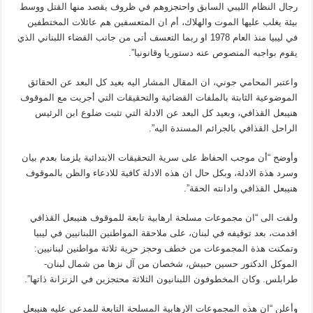
رجال النظام الليبي السابق واحتجزوهم في ظروف يقصد منها القتل ووسط
بيئة يغلب عليها الموت والهلاك، أم ان المتعسفين هم عائلات المختطفين
في ليبيا منذ العام 1978 او ربما التعسف أتى من جانب القضاء اللبناني الذي
يقوم بواجبه المنصوص عنه دستوريا وقانونيا”.
واعتبر المحامي جوني، ان المقال المشار اليه بعيد كل البعد عن الحقائق
الموضوعية الثابتة بالملفات القضائية والتحقيقات التي أجريت مع الموقوف
هنيبعل القذافي، وبعيد كل البعد عن الادلة التي تثبت ضلوع ابن الرئيس
الراحل القذافي بالجرائم المسندة اليه”.
وأوضح “أن موجب الحفاظ على سرية التحقيقات الابتدائية يلزمنا بعدم بيان
وسرد هذة الادلة، وبكل حال ان هذه الادلة كافية للادعاء والظن بالموقوف
هنيبعل القذافي وادانته الحقة”.
ولفت الى “ان مجموعات مسلحة ارهابية تابعة للموقوف هنيبعل القذافي
اقدمت، بعد توقيفه في لبنان، على ملاحقة المواطنين اللبنانيين في ليبيا
وتمكنت هذة المجموعات من خطف وحجز حرية ثلاثة مواطنين لبنانيين:
الموكل الدكتور حسين حبيش، شخصان من آل نزها من شمال لبنان-
طرابلس. وكان المخطوفون اللبنانيون الثلاثة محتجزين في الزنزانة ذاتها”.
وأعلن “ان هذه المجموعات الارهابية المسلحة التابعة للمدعى عليه هنيبعل