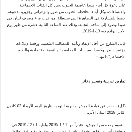
على دعوة كل أبناء صيدا عاصمة الجنوب ومن كل الفئات الاجتماعية
والانتماءات، وكل أبناء محافظة الجنوب من صور والزهراني وجزين، ندعوهم
جميعا للمشاركة في التظاهرة التي ستنطلق من قرب فرع مصرف لبنان في
صيدا وصولا إلى ساحة النجمة، وذلك عند الساعة الثانية عشرة من ظهر يوم
الأحد الواقع فيه 13-1-2019.
فإلى الشارع من أجل الإنقاذ وتأييدا للمطالب الشعبية، ورفضا لإملاءات
مؤتمر سيدر، وكسرا لسياسات المحاصصة والتبعية الاقتصادية والظلم
الاجتماعي”.-انتهى-
——
تمارين تدريبية وتفجير ذخائر
(أ.ل) – صدر عن قيادة الجيش- مديرية التوجيه بتاريخ اليوم الأربعاء 02 كانون
الثاني 2019 البيان الآتي:
ستقوم وحدة من الجيش، اعتباراً من 1 / 1 /2019 ولغاية 1 / 2 / 2019 في
منطقة رأس مسقا – الشمال، بإجراء تمارين تدريبية نهارية وليلية تتخللها