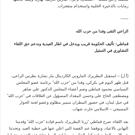
رمايات بالذخيرة الخلبية واستخدام متفجرات.
——
الراعي التقى وفدا من حزب الله
قماطي: تأليف الحكومة قريب ويدخل في اطار العيدية وندعم حق اللقاء
التشاوري في التمثيل
(أ.ل) – استقبل البطريرك الماروني الكاردينال مار بشارة بطرس الراعي،
قبل ظهر اليوم في بكركي، وفدا من “حزب الله” برئاسة عضو المجلس
السياسي محمود قماطي وضم أعضاء المجلس الدكتور علي ضاهر
ومصطفى الحاج علي وحسن المقداد المسؤول عن العلاقات في “حزب الله”
في جبل لبنان، في حضور المطران سمير مظلوم وعضو لجنة الحوار
المسيحي – الاسلامي حارث شهاب.
بعد اللقاء، صرح قماطي “زرنا البطريرك باسم قيادة “حزب الله” وقدمنا
التهاني بالاعياد، وتوقفنا عند القصة التي اعلن عنها في خطبة العيد، وتحدثنا
عن الامور الجارية لتشكيل الحكومة، وما ادى الى ارتفاع هذه القصة وتحولها