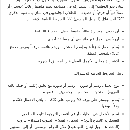
لبنان نحو الوطنية” إلى المشاركة في مسابقة تضم ملصقاً إعلانياً (بوستر) أو
عملاً فنياً أو حرفياً أو قصيدة… للطلاب الجامعيين في لبنان بمناسبة الذكرى
“75” للاستقلال (اليوبيل الماسي) أولاً: الشروط العامة للإشتراك:
أن يكون المشترك طالباً جامعياً يحمل الجنسية اللبنانية.
أن يكون العمل غير فائز في أي مسابقة أخرى.
يُقدّم العمل مُدوَناً عليه إسم المشترك ورقم هاتفه، مرفقاً بقرص مدمج
(CD) (للبوستر فقط).
الاشتراك مجاني. •يُهمل العمل غير المطابق للشروط.
ثانياً: الشروط الخاصة للإشتراك:
نوع العمل: رسم أو صورة – رسم أو صورة مع تعليق (كلمة أو جملة بالغة
العربية) – منحوتة – مجسم – لوحة زيتية – قصيدة – ….
يُقدم البوستر على ورقة A3 ويوضع على CD، أما باقي الأعمال فتُقَدم
وفقاً لنوعها.
تُقدم الأعمال في الكليات أو في أقسام التوجيه التابعة للمناطق
العسكرية (البقاع (أبلح) – الشمال(القبة) – الجنوب (صيدا) – بيروت
(المتحف) – جبل لبنان (الفياضية)) خلال الدوام الرسمي، أو إلى مسؤول