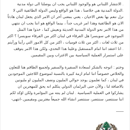
. الانتشار اللبناني هو والوجود اللبناني يجب ان يوصلنا الى دولة مدنية
.الدولة المدنية هي خلاصنا ، هذا هو الواقع وليس الدولة الطائفية التي لا
نزل ننعم بها بعض الاحيان ، يعني بمعنى آخر ان الامر الذي يجعل لبنان هادئاً
الان هو الطائفية وهذا امر غريب جداً ، بينما الواقع هو اننا يجب ان ننتهي
من هذا الامر نحو الدولة المدنية الحديثة ونعيش كما ، خذوا هذا المثل
الموجود في سويسرا هل الفرقاء في لبنان اكثر من الفرقاء سويسرا ؟ اكثر
من ثلاث لغات ، اكثر من ثلاث قوميات ، اكثر من كل الامور التي رأينا ورأيتم
. انا اعتقد اننا امام المستقبل وعلينا هذا التحدي، ولكن هذا الامر يتوقف
على استمرار العملية السياسية بين الاغتراب وبين المقيمين.
وختم : اتوجه بالشكر لسعادة السفيرة والسفير ولجميع الطاقم هنا للتعاون
والخلاص خصوصاً اننا امام ازمة كبيرة بالنسبة لموضوع اللاجئين الموجودين
في لبنان ، كما تعلمون يوجد حوالي المليون ونصف المليون او مليونين
بالاضافة لنا ، والآن حتى البرلمان الدولي يتكلم انه يحق للمهجرين ان
يشاركوا في العملية السياسية . لبنان لم ينته من المؤامرة ولكن اؤكد لكم
اننا سننتصر، سننتصر، سننتصر انشاء الله جميعاً مغتربين ومقيمين.-انتهى-
——