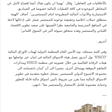
بالأخلاقيات في التعاطي”. وقال: “يهمنا ان يكون هناك أيضا إفصاح كامل عن
المخاطر الموجودة في كافة العمليات المالية خصوصا في الصناديق
الاستثمارية والأدوات المالية المطروحة امام المستثمرين”. أضاف “الهيئة
ستطلق حملات اعلامية وتثقيفية توعوية للمستثمر نعمل على إدخالها لاحقا
في المناهج المدرسية والجامعية نظرا لأهميتها على صعيد تطوير الاقتصاد
اللبناني والمستثمر وهذه ستخلق سيولة أكبر في السوق اللبناني”.
أندروز
وفي كلمة مسجلة، نوه الأمين العام للمنظمة الدولية لهيئات الاوراق المالية
“IOSCO” بول أندروز بعمل هيئة الاسواق المالية في لبنان عبر تواصلها مع
هيئات الرقابة العالمية من خلال عضويته في منظمة IOSCO ومذكرات
التفاهم الموقعة ووسائل أخرى، مشيرا الى أن “لبنان بانضمامه الى
مجموعة الاسبوع الدولي للمستثمر، يسجل خطوة متقدمة في تطوير
الاسواق المالية مما يعزز من شروط تأمين اسواق مالية قابلة للتطور
وحماية مضمونة لعامل الاستثمار والمستثمر معا”.-انتهى-
—-