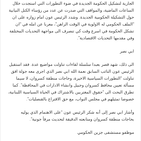
الجارية لتشكيل الحكومة الجديدة في ضوء التطورات التي استجدت خلال
الساعات الماضية، والمواقف التي صدرت عن عدد من رؤساء الكتل النيابية
حول التشكيلة الحكومية الجديدة. وشدد الرئيس عون امام زواره على ان
“الملف الحكومي له الاولوية في الوقت الراهن”، معربا عن امله في “ان
تشكل الحكومة في اسرع وقت كي تنصرف الى مواجهة التحديات المختلفة
وفي مقدمها التحديات الاقتصادية”.
ابي نصر
الى ذلك، شهد قصر بعبدا سلسلة لقاءات تناولت مواضيع عدة. فقد استقبل
الرئيس عون النائب السابق نعمة الله ابي نصر الذي اجرى معه جولة افق
تناولت “التطورات السياسية الاخيرة، وحاجات منطقة كسروان، لا سيما
مسألة تعيين محافظ كسروان وجبيل وانشاء الادارات في المحافظة”. كما
تطرق البحث الى “حقوق المغتربين بالاشتراك في الحياة السياسية اللبنانية،
خصوصا تمثيلهم في مجلس النواب، مع حق الاقتراع بالقنصليات”.
وأشار ابي نصر إلى أنه شكر الرئيس عون “على الاهتمام الذي يوليه
بحاجات منطقة كسروان ومتابعته الدقيقة لتحديث مرفأ جونية”.
موظفو مستشفى جزين الحكومي