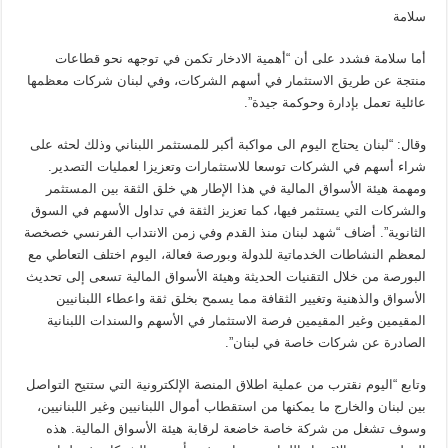
سلامة
أما سلامة فشدد على أن “أهمية الادخار تكمن في توجهه نحو قطاعات
منتجة عن طريق الاستثمار في أسهم الشركات، وفي لبنان شركات معظمها
عائلية تعمل بإدارة وحوكمة جيدة”.
وقال: “لبنان يحتاج اليوم الى مواكبة أكبر للمستثمر اللبناني وذلك لحثه على
شراء أسهم في الشركات توسعا للاستثمارات وتعزيزا لعمليات التصدير.
ومهمة هيئة الأسواق المالية في هذا الإطار هي خلق الثقة بين المستثمر
والشركات التي يستثمر فيها، كما تعزيز الثقة في تداول الأسهم في السوق
الثانوية”. أضاف “شهد لبنان منذ القدم وفي زمن الانتداب الفرنسي خصخصة
لمعظم النشاطات الخدماتية للدولة وبورصة فعالة، اليوم اختلف التعاطي مع
البورصة من خلال التقنيات الحديثة وهيئة الأسواق المالية تسعى إلى تحديث
الأسواق والذهنية وتغيير الثقافة مما يسمح بخلق ثقة واعطاء اللبنانيين
المقيمين وغير المقيمين فرصة الاستثمار في الأسهم والسندات اللبنانية
الصادرة عن شركات خاصة في لبنان”.
وتابع “اليوم نقترب من عملية اطلاق المنصة الإلكترونية التي ستتيح التواصل
بين لبنان والخارج ما يمكنها من استقطاب أموال اللبنانيين وغير اللبنانيين،
وسوف تشغل من شركة خاصة خاضعة لرقابة هيئة الأسواق المالية. هذه