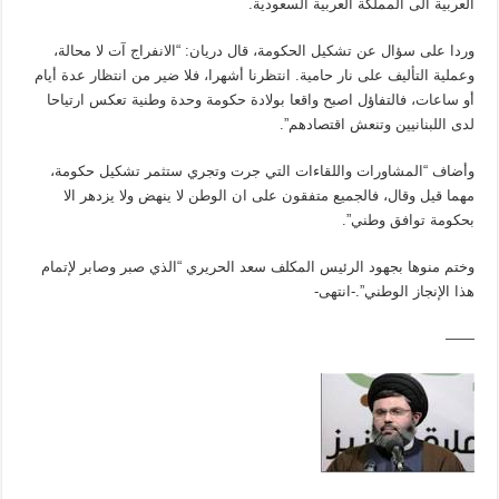
العربية الى المملكة العربية السعودية.
وردا على سؤال عن تشكيل الحكومة، قال دريان: “الانفراج آت لا محالة،
وعملية التأليف على نار حامية. انتظرنا أشهرا، فلا ضير من انتظار عدة أيام
أو ساعات، فالتفاؤل اصبح واقعا بولادة حكومة وحدة وطنية تعكس ارتياحا
لدى اللبنانيين وتنعش اقتصادهم”.
وأضاف “المشاورات واللقاءات التي جرت وتجري ستثمر تشكيل حكومة،
مهما قيل وقال، فالجميع متفقون على ان الوطن لا ينهض ولا يزدهر الا
بحكومة توافق وطني”.
وختم منوها بجهود الرئيس المكلف سعد الحريري “الذي صبر وصابر لإتمام
هذا الإنجاز الوطني”.-انتهى-
——