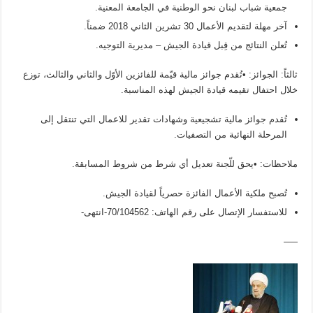
جمعية شباب لبنان نحو الوطنية في الجامعة المعنية.
آخر مهلة لتقديم الأعمال 30 تشرين الثاني 2018 ضمناً.
تُعلن النتائج من قِبل قيادة الجيش – مديرية التوجيه.
ثالثاً: الجوائز: •تُقدم جوائز مالية قيّمة للفائزين الأوّل والثاني والثالث، توزع
خلال احتفال تقيمه قيادة الجيش لهذه المناسبة.
تُقدم جوائز مالية تشجيعية وشهادات تقدير للاعمال التي تنتقل إلى
المرحلة النهائية من التصفيات.
ملاحظات: •يحق للّجنة تعديل أي شرط من شروط المسابقة.
تُصبح ملكية الأعمال الفائزة حصرياً لقيادة الجيش.
للاستفسار الإتصال على رقم الهاتف: 70/104562-انتهى-
—–