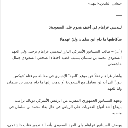
جيشي البلدين.-انتهى-
—–
ليندسي غراهام في أعنف هجوم على السعودية:
سأقاطعها ما دام ابن سلمان وليّ عهدها!
(أ.ل) – طالب السيناتور الأميركي البارز ليندسي غراهام برحيل ولي العهد
السعودي محمد بن سلمان بسبب قضية اختفاء الصحفي السعودي جمال
خاشقجي.
وأشار غراهام نقلاً عن موقع “العهد” الإخباري في مقابلة مع قناة “فوكس
نيوز” الى أنه لن يتعامل مع السعودية أو يذهب إليها ما دام محمد بن سلمان
وليا للعهد.
وتعهد السيناتور الجمهوري المقرب من الرئيس الأميركي دونالد ترامب
بإيقاع أشد أنواع العقوبات على الرياض في حال بقاء محمد بن سلمان في
منصبه.
ووصف السيناتور غراهام ولي العهد السعودي بأنه آلة تدمير قتلت خاشقجي،