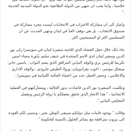
خلاصنا ، واننا يجب ان ننتهي من الدولة الطائفية نحو الدولة المدنية الحديثة
.”
واشار الى ان مشاركة الاغتراب في الانتخابات ليست مجرد مشاركة في
صندوق الانتخاب ، بل هي توقف العدّ في لبنان وتنهي الحديث عن ان
المسلمين اكثر او المسيحيين اكثر .
جاء ذلك خلال حفل العشاء الذي اقامته سفيرة لبنان في سويسرا رلى نور
الدين وسفير لبنان لدى الامم المتحدة في جنيف سليم بدُورة مساء امس
تكريما للرئيس بري والوفد النيابي المرافق الذي يضم النواب : ياسين جابر،
ميشال موسى ، اغوب بقرادونيان، ورولا الطبش جارودي ، والوفد الاداري
والاعلامي ، وحضر الحفل عدد من اعضاء الجالية اللبنانية في سويسرا .
وتكلمت السفيرة نور الدين فاشادت بدور الجالية ، ومشاركتهم في العملية
الانتخابية ، ” هذا الانجاز الذي تحقق بفضلكم يا دولة الرئيس وبفضل
المجلس النيابي “.
وقالت ” بوجود قامات مثل دولتكم سيبقى الوطن بخير ، ونتمنى لكم العودة
الى بيروت مترافقة مع بشائر الحلول بالنسبة للحكومة ”