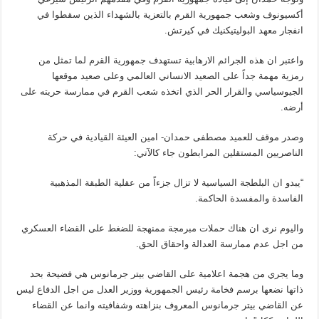
أكسيونوف وشعب جمهورية القرم بالتعزية بالشهداء الذين سقطوا في
انفجار معهد البوليتيكنيك في كيرتش.
واعتبر ان هذه الجرائم الارهابية تستهدف جمهورية القرم لما تمثل من
رمزية مهمة جداً على الصعيد الانساني العالمي وعلى صعيد موقعها
الجيوسياسي والقرار الحر الذي اتخذه شعب القرم في ممارسة حريته على
أرضه.
وصدر موقف للعميد مصطفى حمدان- امين العيئة القيادية في حركة
الناصريين المستقلين المرابطون جاء كالآتي:
“يبدو ان البلطجة السياسية لا تزال جزءاً من عقلية الطبقة المذهبية
الفاسدة والمفسدة الحاكمة.
واليوم نرى ان هناك حملات مبرمجة ممنهجة للضغط على القضاء العسكري
من اجل عدم ممارسة العدالة واحقاق الحق.
وما يجري من هجمة اعلامية على القاضي بيتر جرمانوس هي فضيحة بحد
ذاتها نضعها برسم فخامة رئيس الجمهورية ووزير العدل من اجل الدفاع ليس
عن القاضي بيتر جرمانوس المعروف بنزاهته وشفافيته وانما عن القضاء