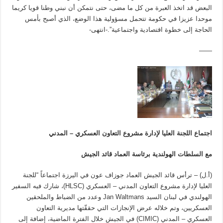
البعض قد اتخذ العبرة من كل ما مضى، حتى نتمكن أن نبني وطنا قويا كريما
موحدا عزيزا في حكومة تتحمل مسؤولية هذا الوضع، الذي أصبح بأمس
الحاجة إلى خطوة اقتصادية واجتماعية”.-انتهى-
——
اجتماع اللجنة العليا لإدارة مشروع التعاون العسكري – المدني
مع السلطات الهولندية برئاسة العماد قائد الجيش
(أ.ل) – ترأس قائد الجيش العماد جوزاف عون في اليرزة اجتماعاً “للجنة
العليا لإدارة مشروع التعاون المدني – العسكري (HLSC)، شارك فيه السفير
الهولندي في لبنان السيد Jan Waltmans وعدد من الضباط والملحقين
العسكريين، وتم خلاله عرض الإنجازات التي حققّتها مديرية التعاون
العسكري – المدني (CIMIC) في الجيش خلال الفترة الماضية، إضافة إلى