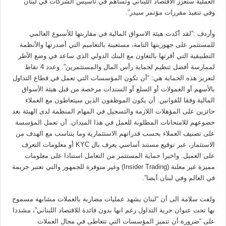
العملية ستعزز الاقتصاد اللبناني وتساهم في تأسيس الشركات في لبنان
وفي تنفيذ مقررات مؤتمر سيدر”.
وأردف :”لقد أكدت هيئة الاسواق المالية في مقاربتها للأسبوع العالمي
للمستثمر على جهوزيتها التامة، مستعينة بالتعاميم التي أصدرتها والأنظمة
التطبيقية التي أقرتها بالتعاون مع البنك الدولي الذي ساعد في وضع الأطر
لممارسة أفضل تنظيم لحماية رأس المال والمستثمرين”. وعدد 4 نقاط
لتعزيز هذه الحماية هي: “أن تكون المؤسسات التي تعمل في قطاع التداول
بالأسهم أو العمولات أو السلع أو السندات مرخصة من قبل هيئة الأسواق
المالية وفقا للقوانين. أن يكون الموظفون الذين سيتعاطون مع العملاء
حائزين على المؤهلات اللازمة والتسجيل في المهام المنظمة لدى الهيئة بعد
خضوعهم للامتحانات المطلوبة للعمل في هذا الميدان. أن تعمل المؤسسة
على تصنيف العملاء بحسب قدراتهم الاستثمارية وما يتناسب مع الهدف من
الاستثمار، عبر توقيع مستند أساسي يعرف بال KYC أو معلومات التعرف
على العميل. واخيرا حماية المستثمر من التعامل استنادا على معلومات
مميزة غير معلنة (Insider Trading) وغير متوفرة للجمهور والتي تعتبر جريمة
في العالم وفي لبنان أيضا”.
ولفت سلامة الى أن “لبنان يشهد عمليات مضاربة بالعملات مشابهة مسموح
بها تحت عنوان حرية التداول رغم انها بدون فائدة للاقتصاد اللبناني”، مشددا
على “ضرورة أن تتميز المؤسسات التي تتعاطى في مجال العملات