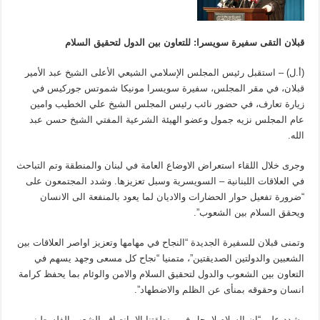
قبلان التقى سفيرة سويسرا: للتعاون بين الدول لتحقيق السلام
(أ.ل) – استقبل رئيس المجلس الإسلامي الشيعي الأعلى الشيخ عبد الأمير
قبلان، في مقر المجلس، سفيرة سويسرا مونيكا شموتس جوركيس في
زيارة تعارف، في حضور نائب رئيس المجلس الشيخ علي الخطيب وامين
عام المجلس نزيه جمول وعضو الهيئة الشرعية المفتي الشيخ حسن عبد
الله.
وجرى خلال اللقاء استعراض الاوضاع العامة في لبنان والمنطقة وتم التباحث
في العلاقات اللبنانية – السويسرية وسبل تعزيزها. وشدد المجتمعون على
“ضرورة تفعيل حوار الحضارات والاديان لما يعود بالمنفعة الى الانسان
ويحقق السلام بين الشعوب”.
وتمنى قبلان للسفيرة الجديدة “النجاح في مهامها وتعزيز اواصر العلاقات بين
الشعبين والدولتين الصديقتين”، متمنيا “نجاح كل مسعى وجهد يسهم في
التعاون بين الشعوب والدول لتحقيق السلام والامن والوئام بما يحفظ كرامة
انسان وحقوقه بمنأى عن الظلم والاضطهاد”.
وشدد على “ان السلام لا يحل في منطقتنا الا بانصاف الشعب الفلسطيني