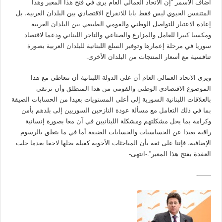
أضاف الأسمر “إن الاتحاد العمالي العام يرى في فتح هذا المعبر وهذا
المتنفس الحيوي ليس فقط بابا للانفراج الاقتصادي بين البلدان العربية، بل
إعادة الاعتبار للتواصل الوطني والقومي الطبيعي بين البلدان العربية
ومكسبا كبيرا للعامل والمزارع والصناعي والتاجر اللبناني ودعما لاقتصاد
سوريا في مرحلة إعمارها وتوفير السلع اللبنانية للبلدان العربية بصورة
تنافسية مع أسعار المنتجات من البلدان الأخرى.
ويرى الاتحاد العمالي العام أن على الدولة اللبنانية أن تتعاطى مع هذا
الموضوع الاقتصادي الوطني والقومي من هذا المنطلق وأن ترتقي
بالعلاقات اللبنانية السورية إلى أعلى المستويات بعيدا من الحسابات الضيقة
بما في ذلك التعامل مع مسألة عودة النازحين السوريين إلى بلدهم بأمن
وكرامة بما يحل مشكلتهم ومشكلة اللبنانيين في آن معا بصورة إنسانية
راقية بعيدا عن الحساسيات والحسابات الضيقة.أما في ما يتعلق بالرسوم
الإضافية، فإننا على ثقة بأن المباحثات الأخوية كفيلة بحلها لاحقا بعدما حلت
العقدة بفتح هذا المعبر”.-انتهى-
——-