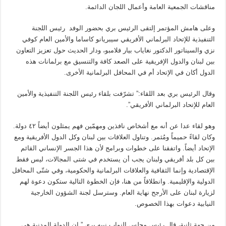
مناقشات الجمعية العامة وأعمال اللجان الدائمة.
وعلى هامش المؤتمر إلتقى الرئيس بري بحضور الوفد رئيس اللجنة
التنفيذية للإتحاد البرلماني الأفريقي سيبريانو كاساما والأمين العام كوفي
نزي والسيناتور الدكتور نغاياب بيار فلامبو، ودار الحديث حول تعزيز التعاون
بين لبنان والدول الإفريقية على الصعد كافة والتنسيق مع برلمانات هذه
الدول أكان في الإتحاد أم في المحافل البرلمانية الأخرى.
وقال الرئيس بري بعد اللقاء:” تشرّفت بلقاء رئيس اللجنة التنفيذية والأمين
العام للإتحاد البرلماني الأفريقي”.
وهو لقاء عدا عن أنه مع أشخاص نافذين ومهمّين فهم يمثلون أيضاً ٤٢ دولة.
وكان لقاءً حميماً ومُثمر. وتناول العلاقات بين لبنان وكل الدول الأفريقية ومع
الإتحاد أيضاً. واتفقنا على خطوات وبرامج لأن هذا الجسر الإنساني القائم
بين كل بلد أفريقي ولبنان يجب أن يستخدم في شتى المجالات، ليس فقط
الإقتصادية وإنما الثقافية والعلاقات البرلمانية والحكومية، وفي شتّى المحافل
الدولية والإقليمية. وانطلاقاً من هنا، فإن الخطوة التالية ستكون دعوة لهم
لزيارة لبنان على الأرجح نهاية العام. وسترسل لجنة الشؤون الخارجية
النيابية دعوات بهذا الخصوص.
من جهة ثانية، قال رئيس مجلس النواب نبيه بري ” ان الدولة المدنية هي