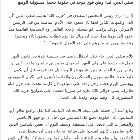
صفي الدين: لبناء وطن قوي موحد في حكومة تتحمل مسؤولية الوضع
(أ.ل) – رأى رئيس المجلس التنفيذي في “حزب الله” هاشم صفي الدين “أن
الذل والمهانة اللذين لحقا بآل سعود خلال الأيام الماضية من قبل الرئيس
الأميركي دونالد ترامب، لم يسجله الإعلام العالمي ولا السياسة العالمية منذ
عقود إلى يومنا هذا، حيث أن هناك كل يوم خطاب يتضمن إذلالا وتحقيرا
وتنقيصا، ومن ثم يجبرهم على دفع الأموال بالقوة “…”.
كلام صفي الدين جاء خلال احتفال تأبيني في حسينية بلدة دير قانون النهر،
حمل فيه بشدة على ولي العهد السعودي محمد بن سلمان، ولفت “إلى أن
رئيس وزراء العدو بنيامين نتنياهو هو اليوم ذليل عند قومه، قبل أن يكون
ذليلا عندنا، فالسياسيون والعسكريون والقادة الأمنيون في الكيان الصهيوني
يهجمون اليوم هجمة رجل واحد على نتنياهو، لأن كل ما تحدث عنه حول قيام
طائراته بشن حوالي 200 غارة في سوريا للقضاء على صواريخ حزب الله
المتطورة، كان وهما بوهم، وكذبا على كذب”.
وتابع “منذ أن حصلنا على نتيجة الانتخابات النيابية، قلنا بكل تواضع تعالوا أيها
اللبنانيون إلى حكومة تجمع كل اللبنانيين من أجل أن تواجهوا الأعاصير
والمتغيرات التي تحصل في المنطقة، ونعتقد اليوم أن بعض اللبنانيين الذين
كانوا يعاندون، كأنهم أصبحوا على قناعة أنه حان وقت أن تتشكل هذه
الحكومة، وأن تقلع هذه الطائرة بأمن وأمان كما نريد ونشاء”، آملا “أن يكون