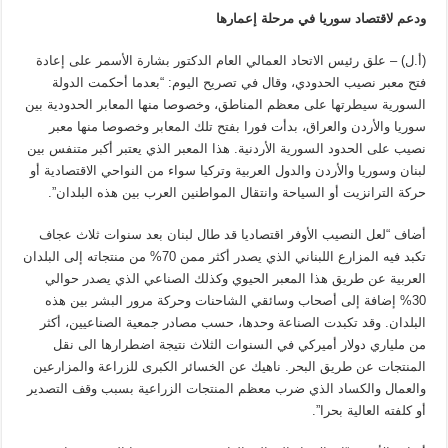
ودعم لاقتصاد سوريا في مرحلة إعمارها
(أ.ل) – علق رئيس الاتحاد العمالي العام الدكتور بشارة الأسمر على إعادة
فتح معبر نصيب الحدودي، وقال في تصريح اليوم: “بعدما أحكمت الدولة
السورية سيطرتها على معظم المناطق، وخصوصا منها المعابر الحدودية بين
سوريا والأردن والعراق، بدأت فورا بفتح تلك المعابر وخصوصا منها معبر
نصيب على الحدود السورية الأردنية. هذا المعبر الذي يعتبر أكبر متنفس بين
لبنان وسوريا والأردن والدول العربية وتركيا سواء من النواحي الاقتصادية أو
حركة الترانزيت أو السياحة وانتقال المواطنين العرب بين هذه البلدان”.
أضاف “لعل النصيب الأوفر اقتصاديا قد طال لبنان بعد سنوات ثلاث عجاف
تكبد فيه المزارع اللبناني الذي يصدر أكثر ممن 70% من منتجاته إلى البلدان
العربية عن طريق هذا المعبر الحيوي وكذلك الصناعي الذي يصدر حوالي
30% إضافة إلى أصحاب وسائقي الشاحنات وحركة مرور البشر بين هذه
البلدان. وقد تكبدت الصناعة وحدها، حسب مصادر جمعية الصناعيين، أكثر
من ملياري دولار أميركي في السنوات الثلاث نتيجة اضطرارها الى نقل
المنتجات عن طريق البحر. ناهيك عن الخسائر الكبرى للزراعة والمزارعين
والعمال والكساد الذي ضرب معظم المنتجات الزراعية بسبب وقف التصدير
أو كلفته العالية بحرا”.