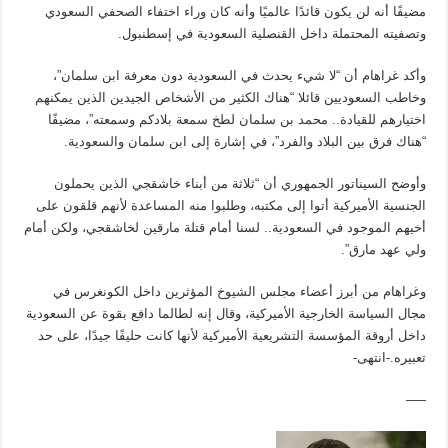
مضيفًا أنه لن يكون قائدًا عالميًا وأنه كان وراء اختفاء الصحفي السعودي
وتصفيته المحتملة داخل القنصلية السعودية في إسطنبول.
وأكد غراهام أن “لا شيء يحدث في السعودية دون معرفة ابن سلمان”،
وخاطب السعوديين قائلا “هناك الكثير من الأشخاص الجيدين الذين يمكنهم
اختيارهم للقيادة.. محمد بن سلمان لطخ سمعة بلادكم وسمعته”، مضيفًا
“هناك فرق بين البلاد والفرد”، في إشارة إلى ابن سلمان والسعودية.
وأوضح السيناتور الجمهوري أن “ثلاثة من أبناء خاشقجي الذين يحملون
الجنسية الأميركية أتوا إلى مكتبه، وطلبوا منه المساعدة لأنهم قلقون على
أخيهم الموجود في السعودية.. لسنا أمام قتلة مارقين لخاشقجي، ولكن أمام
ولي عهد مارق”.
وغراهام من أبرز أعضاء مجلس الشيوخ المؤثرين داخل الكونغرس في
مجال السياسة الخارجية الأميركية، وقال إنه لطالما دافع بقوة عن السعودية
داخل أروقة المؤسسة التشريعية الأميركية لأنها كانت حليفًا جيدًا، على حد
تعبيره.-انتهى-
—–