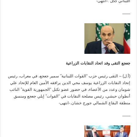
اللبناني ككل”.-انتهى-
——
جعجع التقى وفد اتحاد النقابات الزراعية
(أ.ل) – التقى رئيس حزب “القوات اللبنانية” سمير جعجع، في معراب، رئيس
إتحاد النقابات الزراعية يوسف محي الدين يرافقه الأمين العام للإتحاد علي
شومان وعدد من الأعضاء، في حضور عضو تكتل “الجمهورية القوية” النائب
أنطوان حبشي، رئيس مصلحة النقابات في “القوات” إيلي جعجع ومنسق
منطقة البقاع الشمالي جورج خشان.-انتهى-
——