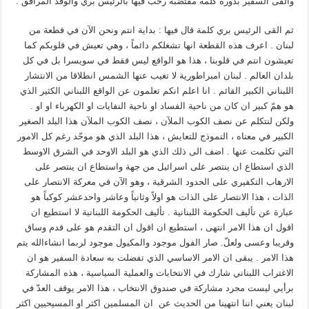
والقى السفير بدّورة كلمة مقتضبة رحب فيها بالرئيس بري والوفد المرافق .
ثم القى الرئيس بري كلمة قال فيها : بداية انتم ونحن الآن في قطعة من
لبنان . اعرف هذه القطعة انها تشغلكم دائماً ، وهي تعيش في قلوبكم كما
تعيشون انتم في قلوبنا ، هذا هو الواقع ليس فقط في سويسرا بل في كل
بلدان العالم . لبنان امبراطورية لا تغيب عنها الشمس انطلاقا من الانتشار
اللبناني الكبير القائم . انا اعلم انكم تعلمون عن الواقع اللبناني الكثير الذي
هو همّ كبير ان كان من ناحية الفساد او ناحية النفايات او الكهرباء او او .
ولكن لنتكلم عن نصف الكوب الملآن ، نصف الكوب الملآن هذا البلد الصغير
الكبير في معناه ، النموذج للتعايش ، هذا البلد الذي هو موحّد رغم كل الامور
التي تكلمت عنها . اضف الى ذلك الذي هو البلد الاوحد في الشرق الاوسط
الذي استطاع ان ينتصر على اسرائيل من جهة واستطاع ان ينتصر على
الارهاب التكفيري على الحدود الشرقية ، وهو الآن في معركة الانتصار على
الذات ، هذا الانتصار على الذات هو اولاً وثانياً وعاشر واحدعشر كوكباً هو
عبارة عن تأليف الحكومة اللبنانية . تأليف الحكومة اللبنانية لا استطيع ان
اقول ان هذا الامر انتهى ، استطيع ان اقول ان التقدم هو على قدم وساق
وقريبا وعسى ولعلّ. صار الفول موجود والمكيول موجود لربما انشاءالله يتم
هذا الامر . يبقى ان الامر الاساسي الذي تفضلت به سعادة السفير هو ان
الاغتراب اللبناني شارك في الانتخابات والعملية السياسية ، هذه المشاركة
برأيي ليست مجرد مشاركة في صندوق الانتخاب ، هذا الامر يوقف العدّ في
لبنان يعني اننا انتهينا من الحديث عن ان المسلمين اكثر او المسيحيين اكثر