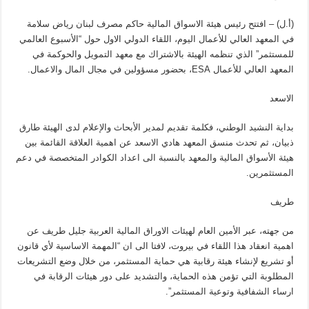
(أ.ل) – افتتح رئيس هيئة الاسواق المالية حاكم مصرف لبنان رياض سلامة
في المعهد العالي للأعمال اليوم، اللقاء الدولي الاول حول “الأسبوع العالمي
للمستثمر” الذي تنظمه الهيئة بالاشتراك مع معهد التمويل والحوكمة في
المعهد العالي للأعمال ESA، بحضور مسؤولين في مجال المال والاعمال.
الاسعد
بداية النشيد الوطني، فكلمة تقديم لمدير الأبحاث والإعلام لدى الهيئة طارق
ذبيان، ثم تحدث منسق المعهد هادي الاسعد عن اهمية العلاقة القائمة بين
هيئة الأسواق المالية والمعهد بالنسبة الى اعداد الكوادر المتخصصة في دعم
المستثمرين.
طريف
من جهته، عبر الأمين العام لهيئات الاوراق المالية العربية جليل طريف عن
اهمية انعقاد هذا اللقاء في بيروت، لافتا الى ان “المهمة الاساسية لأي قانون
أو تشريع لإنشاء هيئة رقابية هي حماية المستثمر، من خلال وضع التشريعات
المطلوبة التي تؤمن هذه الحماية، والتشديد على دور هيئات الرقابة في
ارساء الشفافية وتوعية المستثمر”.