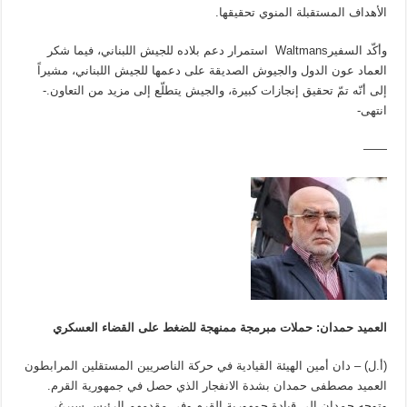
الأهداف المستقبلة المنوي تحقيقها.
وأكّد السفيرWaltmans استمرار دعم بلاده للجيش اللبناني، فيما شكر
العماد عون الدول والجيوش الصديقة على دعمها للجيش اللبناني، مشيراً
إلى أنّه تمّ تحقيق إنجازات كبيرة، والجيش يتطلّع إلى مزيد من التعاون.-
انتهى-
——
العميد حمدان: حملات مبرمجة ممنهجة للضغط على القضاء العسكري
(أ.ل) – دان أمين الهيئة القيادية في حركة الناصريين المستقلين المرابطون
العميد مصطفى حمدان بشدة الانفجار الذي حصل في جمهورية القرم.
وتوجه حمدان إلى قيادة جمهورية القرم وفي مقدمهم الرئيس سيرغي