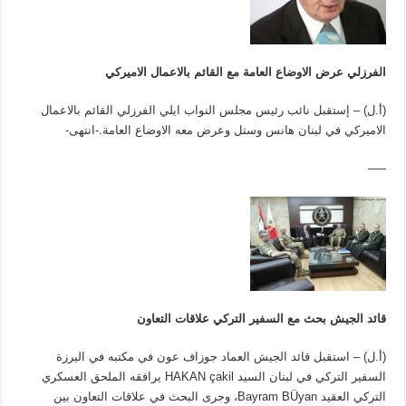
الفرزلي عرض الاوضاع العامة مع القائم بالاعمال الاميركي
(أ.ل) – إستقبل نائب رئيس مجلس النواب ايلي الفرزلي القائم بالاعمال
الاميركي في لبنان هانس وستل وعرض معه الاوضاع العامة.-انتهى-
—–
قائد الجيش بحث مع السفير التركي علاقات التعاون
(أ.ل) – استقبل قائد الجيش العماد جوزاف عون في مكتبه في اليرزة
السفير التركي في لبنان السيد HAKAN çakil يرافقه الملحق العسكري
التركي العقيد Bayram BÜyan، وجرى البحث في علاقات التعاون بين