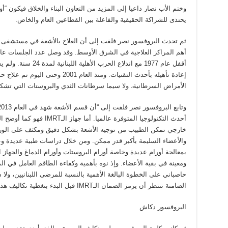
وختم الأب نصار داعيا إلى المزيد من التعاون البناء والخلاق فيكون “أو
يحتذى للشراكة الحقيقية والفاعلة بين القطاعين العام والخاص.
إعادة تأهيله بأحدث التقنيات. ومنذ ال
الأمراض السرطانية، ولا سيما سرطانات الثدي والبروستات التي تش
أحدث التكنولوجيا المتوفرة عال
خارجي تمكن الطبيب من توجيه الأشعة بشكل دقيق ومكثف على الورم م
بمعالجة أورام عديدة وخاصة أورام البروستات وأورام الدماغ والجهاز 
ومعينة في بقية الأعضاء. وإذ نوه بأهمية وكفاءة الطاقم العامل في 
حاصباني على الخطوة البالغة الأهمية بالنسبة للمرضى اللبنانيين، ولا
الضامنة تنتظر أن يرمز الضمان الـIMRT قبل البدء بتغطية تكاليف هذا النوع من العلاج الشعاعي.
البروفسور دكاش