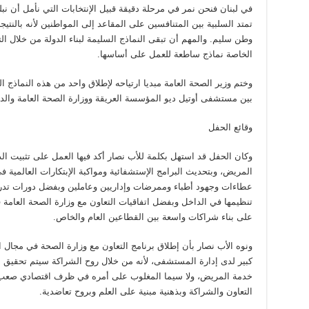
في لبنان فنحن نمر في مرحلة دقيقة قبيل الإنتخابات التي نأمل أن نبلغ
تمتد السلبية بين المتنافسين على المقاعد إلى المواطنين لأنه بالنتيجة
وطن سليم. والمهم أن تبقى النماذج السليمة لبناء الدولة من خلال 
الخاصة نماذج ساطعة للعمل على أساسها.
وختم وزير الصحة العامة مبديا ارتياحه لإطلاق واحد من هذه النماذج الي
بين مستشفى أوتيل ديو المؤسسة العريقة ووزارة الصحة العامة والدولة
وقائع الحفل
وكان الحفل قد استهل بكلمة للأب نصار أكد فيها العمل على تثبيت ال
المريض، وبتحديث البرامج الإستشفائية ومواكبة الإبتكارات العالمية ف
عطاءات وجهود أطباء وممرضات وإداريين وعاملين وبفضل دورات تدريبي
تنظيمها في الداخل وبفضل اتفاقيات التعاون مع وزارة الصحة العامة 
على بناء شراكات واسعة بين القطاعين العام والخاص.
ونوه الأب نصار بأن إطلاق برنامج التعاون مع وزارة الصحة في مجال الع
كبير لدى إدارة المستشفى، لأنه من خلال روح الشراكة سيتم تحقيق 
خدمة المريض، ولا سيما المغلوب على أمره في ظرف اقتصادي صعب وم
التعاون والشراكة وبذهنية مبنية على العلم وبروح تعاضدية.