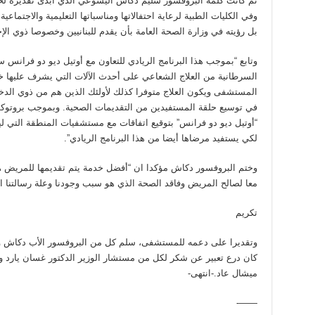
ثم كانت كلمة البروفسور سليم دكاش اليسوعي الذي أبدى تقديره لحض
وفي الكليات الطبية لرعاية احتفالاتها ومناسباتها التعليمية والاجتماعي
بل رؤيته في وزارة الصحة العامة بأن يقدم للبنانيين وخصوصا ذوي الإ
وتابع “بموجب هذا البرنامج الريادي للتعاون مع أوتيل ديو دو فرانس
السرطانية من العلاج الشعاعي على أحدث الآلات التي يشرف عليها خير
المستشفى ويكون العلاج متوفرا كذلك لأولئك الذين هم من ذوي الدخل
في توسيع حلقة المستفيدين من التقديمات الصحية. وبموجب بروتوك
لكي يستفيد مرضاها أيضا من هذا البرنامج الريادي”.
وختم البروفسور دكاش مؤكدا ان “أفضل خدمة يتم تقديمها للمريض هو
معا لصالح المريض وفاقد الصحة الذي هو سبب وجودنا وعلة رسالتنا الإ
تكريم
وتقديرا على دعمه للمستشفى، سلم كل من البروفسور الأب دكاش والأ
كان درع تعبير عن شكر لكل من مستشار الوزير الدكتور غسان يارد و
ميشال عاد.-انتهى-
——-