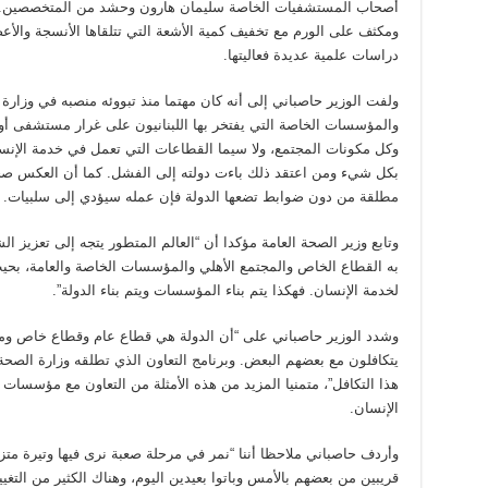
ومكثف على الورم مع تخفيف كمية الأشعة التي تتلقاها الأنسجة والأعض
دراسات علمية عديدة فعاليتها.
ولفت الوزير حاصباني إلى أنه كان مهتما منذ تبووئه منصبه في وزارة الص
والمؤسسات الخاصة التي يفتخر بها اللبنانيون على غرار مستشفى أوتيل
وكل مكونات المجتمع، ولا سيما القطاعات التي تعمل في خدمة الإنسان 
بكل شيء ومن اعتقد ذلك باءت دولته إلى الفشل. كما أن العكس صحي
مطلقة من دون ضوابط تضعها الدولة فإن عمله سيؤدي إلى سلبيات.
وتابع وزير الصحة العامة مؤكدا أن “العالم المتطور يتجه إلى تعزيز الش
به القطاع الخاص والمجتمع الأهلي والمؤسسات الخاصة والعامة، بحيث
لخدمة الإنسان. فهكذا يتم بناء المؤسسات ويتم بناء الدولة”.
وشدد الوزير حاصباني على “أن الدولة هي قطاع عام وقطاع خاص 
يتكافلون مع بعضهم البعض. وبرنامج التعاون الذي تطلقه وزارة الصح
هذا التكافل”، متمنيا المزيد من هذه الأمثلة من التعاون مع مؤسسات ل
الإنسان.
وأردف حاصباني ملاحظا أننا “نمر في مرحلة صعبة نرى فيها وتيرة متزا
قريبين من بعضهم بالأمس وباتوا بعيدين اليوم، وهناك الكثير من التغيي