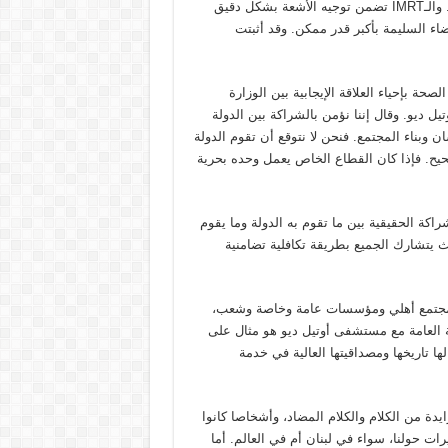
أصحاب المستشفيات الخاصة سليمان هارون وحشد من المتخصصين. والـIMRT تضمن توجيه الأشعة بشكل دقيق
اء السليمة بأكبر قدر ممكن. وقد أثبتت
حة بإحياء العلاقة الإيجابية بين الوزارة
 ديو. وقال إننا نؤمن بالشراكة بين الدولة
وبناء المجتمع. فنحن لا نتوقع أن تقوم الدولة
ح. فإذا كان القطاع الخاص يعمل وحده بحرية
راكة الحقيقية بين ما تقوم به الدولة وما يقوم
 يتشارك الجميع بطريقة تكافلية تضامنية
ومجتمع أهلي ومؤسسات عامة وخاصة وشعب،
ة العامة مع مستشفى أوتيل ديو هو مثال على
ها تاريخها ومصداقيتها العالية في خدمة
يدة من الكلام والكلام المضاد، وأشخاصا كانوا
رات حولنا، سواء في لبنان أم في العالم. أما