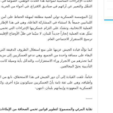
اتُّخذت الإجراءات المناسبة لمواكبة هذا الحدث الوطني، خصوصاً في ما
التنقّل والتعبير عن آرائهم في صناديق الاقتراع، في أجواء من الحرية 
إنّ المؤسسة العسكرية تولي أهمية مطلقة لمهمّة الحفاظ على أمن البل
اللبنانيين جميعاً بلا استثناء في المشاركة الفاعلة، وهي في هذا الإ
العملية الانتخابية، وتشدّد على التزام عسكرييها الإجراءات التي تحمي 
تمثّل هذه العملية إنجازاً جديداً للبنان، لا سيّما في ظلّ الأوضاع الإ
ترسيخ الاستقرار الاجتماعي العام.
كما تؤكّد قيادة الجيش عزمها على منع استغلال الظروف الدقيقة التي تمر
البقاء على مسافة واحدة من الجميع، وهي تدعو العسكريين إلى مزيد م
كما تحذرهم من الانجرار وراء الاستفزازات، والتدخّل بأية وسيلة كانت
التأديبية بحقّ المخالفين.
ختاماً، تلفت القيادة إلى أن دور الجيش في هذا الاستحقاق، نابع من الت
وأطيافه، وهي على ثقة تامة بأنّ العسكريين سيكونون مرّة أخرى، و
العسكرية المعهودة وإيمانهم بلبنان.-انتهى-
——
نقابة المرئي والمسموع: لتطوير قوانين تحمي الصحافة من الإملاءات