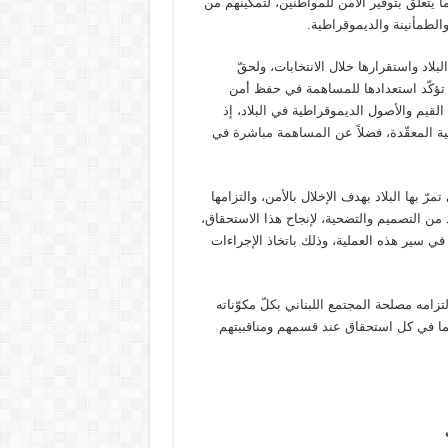
 يتعلّق بتوفير الأمن للمواطنين، لتمكينهم من
والطمأنينة والديموقراطية.
اد واستقرارها خلال الانتخابات، ولحقّ
طار تؤكّد استعدادها للمساهمة في حفظ أمن
القيم والأصول الديموقراطية في البلاد، إذ
قليمية المعقّدة، فضلاً عن المساهمة مباشرة في
ّ بها البلاد بهدف الإخلال بالأمن، والتزامها
ن التصميم والتضحية، لإنجاح هذا الاستحقاق،
 في سير هذه العملية، وذلك باتخاذ الإجراءات
زامه مصلحة المجتمع اللبناني بكلّ مكوّناته
كما في كل استحقاق عند قسمهم ومناقبيتهم