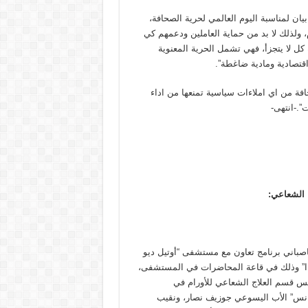
يان لمناسبة اليوم العالمي لحرية الصحافة،
م، ولذلك لا بد من حماية العاملين ودعمهم كي
 كل لا يتجزأ، فهي تشمل الحرية المعنوية
قتصادية ومادية ضاغطة”.
فة من اي املاءات سياسية تمنعها من اداء
”.-انتهى-
 الشعاعي:
صباني برنامج تعاون مع مستشفى “أوتيل ديو
دو فرانس” في مجال “العلاج الشعاعي للأورام بالتقنيات الحديثة IMRT” وذلك في قاعة المحاضرات في المستشفى،
 قسم العلاج الشعاعي للأورام في
نس” الأب اليسوعي جوزيف نصار، ونقيب