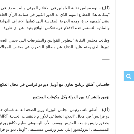
(أ.ل) – نوه مجلس نقابة العاملين في الاعلام المرئي والمسموع، في ب
“بمكانة هذا القطاع المهم الذي له الدور الكبير في صناعة الرأي العا
تبقى كلمتهم حرة، وهذه الحرية المقدسة التي كفلتها الاعراف الدولية
والمادية، لتستمر هذه الاقلام حرة تعكس الواقع بعيدا عن اي ظروف ا
وطالب مجلس النقابة “بتطوير القوانين والتشريعات التي تحمي الصحا
دورها الذي يحتم عليها الدفاع عن مصالح الشعوب في مختلف المجالات
——
حاصباني أطلق برنامج تعاون مع أوتيل ديو دو فرانس في مجال العلاج
نؤمن بالشراكة بين الدولة وكل مكونات المجتمع
(أ.ل) – أطلق نائب رئيس مجلس الوزراء وزير الصحة العامة غسان حا
بحضور رئيس جامعة القديس يوسف الأب اليسوعي سليم دكاش ورئيس
المستشفى البروفسور إيلي نصر ورئيس مستشفى “أوتيل ديو دو فرا