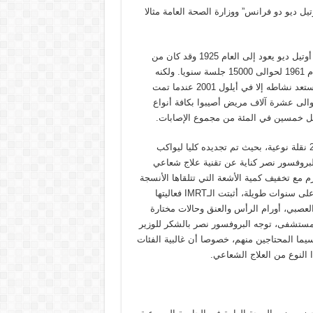
تيل ديو دو فرانس” ووزارة الصحة العامة مثالا
ثم تحدث البروفسور نصر فلفت إلى أن العلاج بالأشعة في مستشفى أوتيل ديو يعود إلى العام 1925 وقد كان من
أهم المراكز العلاجية في الشرق الأوسط. وقد وصل عدد الجلسات عام 1961 لحوالى 15000 جلسة سنويا. ولكنه
أقفل عام 1977 مع اندلاع الحرب الأهلية اللبنانية لمدة 24 سنة. ولم يستعد نشاطه إلا في أيلول 2001 عندما تمت
عام 2001 وحتى اليوم تم علاج حوالى عشرة آلاف مريض أصيبوا بكافة أنواع
كل خمسين في المئة من مجموع الإصابات.
وتابع البروفسور نصر فلفت إلى “أن قسم الأشعة شهد في العام 2013 نقلة نوعية، بحيث تم تجديده كليا ليواكب
ميا. أما جهاز الـIMRT فهو كما أوضح البروفسور نصر كناية عن تقنية علاج شعاعي
ع تخفيف كمية الأشعة التي تتلقاها الأنسجة
والأعضاء السليمة بأكبر قدر ممكن. ومن خلال دراسات طبية عديدة وعلى سنوات طويلة، أثبتت الـIMRT فعاليتها
العصبي، أورام الرأس والعنق وحالات مختارة
المستشفى، توجه البروفسور نصر بالشكر للوزير
 سيما المحتاجين منهم، خصوصا أن غالبية الفئات