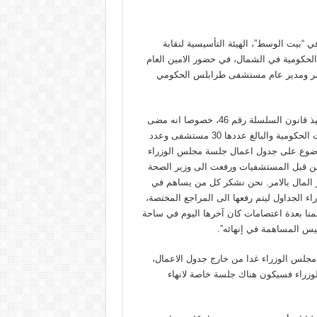
 “بيت الوسط”، الهيئة التأسيسية لنقابة
حكومية في الشمال، في حضور الامين العام
لاسمر ومدير عام مستشفى طرابلس الحكومي
على الاثر، قال الاسمر: “كان اللقاء مع الرئيس الحريري للمطالبة بتنفيذ قانون السلسلة رقم 46، خصوصا انه مضى
على صدور السلسلة قرابة السبعة اشهر ولم تطبق على المستشفيات الحكومية والبالغ عددها 30 مستشفى وعدد
ا بوضع الموضوع على جدول اعمال جلسة مجلس الوزراء
من قبل المستشفيات ورفعت الى وزير الصحة
ير المال بالامر. نحن نشكر كل من يساهم في
راء الجداول ليتم رفعها الى المراجع المختصة،
منا بعدة اعتصامات كان آخرها اليوم في ساحة
يس المساهمة في إنهائه”.
لس الوزراء غدا من خارج جدول الاعمال،
لوزراء فسيكون هناك جلسة خاصة لانهاء