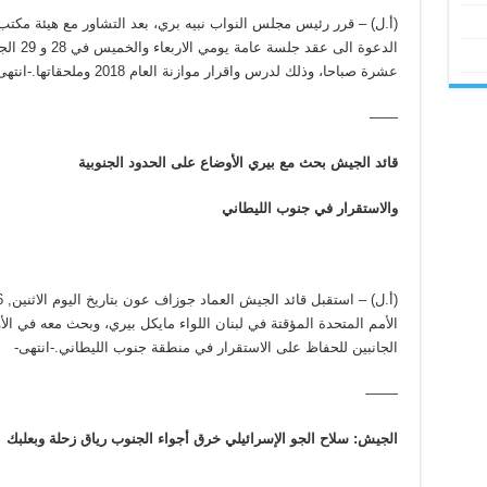
(أ.ل) – قرر رئيس مجلس النواب نبيه بري، بعد التشاور مع هيئة مك
الدعوة ا
عشرة صباحا، وذلك لدرس واقرار موازنة العام 2018 وملحقاتها.-انتهى-
——
قائد الجيش بحث مع بيري الأوضاع على الحدود الجنوبية
والاستقرار في جنوب الليطاني
الأمم المتحدة المؤقتة في لبنان اللواء مايكل بيري، وبحث معه في الأ
الجانبين للحفاظ على الاستقرار في منطقة جنوب الليطاني.-انتهى-
——-
الجيش: سلاح الجو الإسرائيلي خرق أجواء الجنوب رياق زحلة وبعلبك