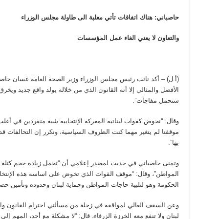
حاصباني: هناك اتفاقات تأتي معلبة الى طاولة مجلس الوزراء
والتعاون لا يعني الغاء عمل المؤسسات
(أ.ل) – أكد نائب رئيس مجلس الوزراء وزير الصحة العامة غسان حاصبا
الأفضل والمثالي إلا أنه القانون الذي من خلاله يولد واقع جديد ويخرق 
ستحمل مفاجآت”.
وقال: “نخوض كقوات لبنانية المعركة الإنتخابية شبه منفردين في أغلب
موقفنا لم يتغير مهما كنت الظروف السياسية، ونكرر إن التحالفات قدي
بها”.
وتمنى حاصباني في حديث لمصدر إعلامي أن “تحمل زيادة حجم كتلة الق
المواطن”، وقال: “موقف القوات الذي تخوض على اساسه هذه الإنتخ
الحكومة وهو لتلبية حاجات المواطن وحماية لبنان وحدوده وتأمين حصري
وعن السقف العالي لمواقفه في زحلة من مسألتي احترام القانون وا
لبنان ولا تنفع معه الخرزة الزرقاء، قال: “لا مشكلة مع أحد، المهم إل