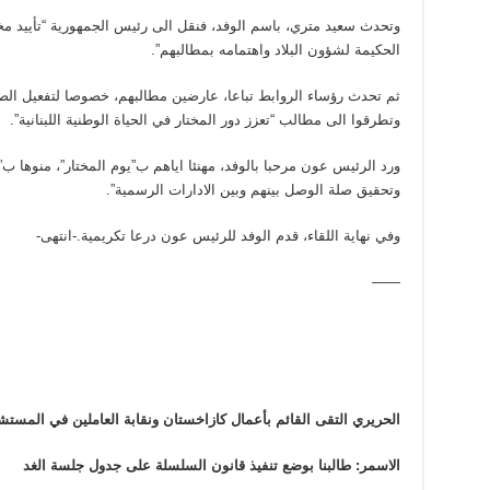
وتحدث سعيد متري، باسم الوفد، فنقل الى رئيس الجمهورية “تأييد مخات
الحكيمة لشؤون البلاد واهتمامه بمطالبهم”.
ثم تحدث رؤساء الروابط تباعا، عارضين مطالبهم، خصوصا لتفعيل الص
وتطرقوا الى مطالب “تعزز دور المختار في الحياة الوطنية اللبنانية”.
ورد الرئيس عون مرحبا بالوفد، مهنئا اياهم ب”يوم المختار”، منوها 
وتحقيق صلة الوصل بينهم وبين الادارات الرسمية”.
وفي نهاية اللقاء، قدم الوفد للرئيس عون درعا تكريمية.-انتهى-
——
الحريري التقى القائم بأعمال كازاخستان ونقابة العاملين في المستش
الاسمر: طالبنا بوضع تنفيذ قانون السلسلة على جدول جلسة الغد