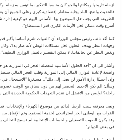
لزحلة تاريخها ومكانتها والجو كان مناسبا للتذكير بما تؤمن به زحلة. 
فالحديث واضح، البلد يجابه مخاطر إقتصادية كبرى وعلى الجميع أن
الطريقة التي يجب حل الموضوع بها. الأساس اليوم هو كيفية إدارة شؤ
أسرع وقت ممكن لحل الأزمات الكبرى قدر المستطاع”.
كما أكد نائب رئيس مجلس الوزراء أن “القوات تلتزم أساسا بأكبر قدر
وجهات النظر بهدف التعاون لحل مشكلات الوطن لأنه صار بدا”، وقال: 
وبغض النظر عن تحالفاتنا، لا يمكن التقصير بالعمل الوزاري النظيف”.
وأشار الى ان “أحد الحلول الأساسية لمعضلة العجز في الموازنة هو
واضحة لإعادة التوازن المالي إلى الموازنة وقلب العجز المالي سنص
وإن أحسنّا إدارة الأمور لن نصل إلى ذلك”،. مستغربا “الاستعجال في
وسأل: الم يكن الاجدى التحضير لهم من دون سباق مع الوقت خصوص
راحلة؟ اوليس من الافضل ان تقدم التعهدات الحكومة الجديدة التي ستف
ونفى معرفته سبب الربط الدائم بين موضوع الكهرباء والإنتخابات، فيما 
القوات مع الوطني الحر استراتيجي لخدمة المجتمع، وتم الإتفاق بين 
وقد يكون الصوت التفضيلي والحسابات الإنتخابية لم تسمح للتحالف بينه
في بعض الدوائر”.
أضاف “يحاولون جعل موضوع الكهرباء شخصيا بين وزيرين فيما الحقيق