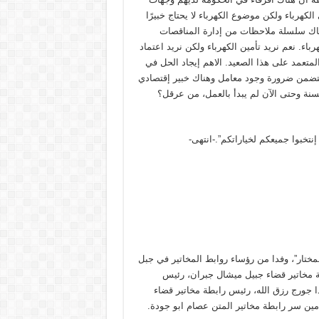
لكهرباء ولكن موضوع الكهرباء لا يحتاج خبيرًا
اك سلسلة ملاحظات من إدارة المناقصات
اء. نعم نريد تأمين الكهرباء ولكن نريد اعتماد
لمتعمد على هذا الصعيد. الاهم إيجاد الحل في
تتضمن ضرورة وجود معامل وهناك خبير إقتصادي
نة وحتى الآن لم يبدأ بالعمل، من عرقل؟
نتخبوا جميعكم لخياراتكم”.-انتهى-
مختار”، وفدا من رؤساء روابط المخاتير في جبل
ة مخاتير قضاء جبيل ميشال جبران، رئيس
 جورج رزق الله، رئيس رابطة مخاتير قضاء
مين سر رابطة مخاتير المتن عصام ابو جودة.