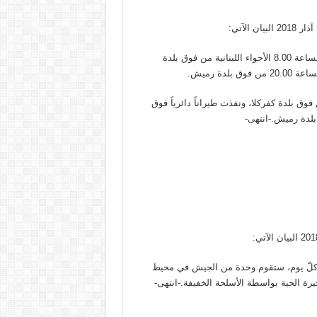
خرقت طائرة استطلاع تابعة للعدو الإسرائيلي، بتاريخ 25 / 3 /2018 الساعة 8.00 الأجواء اللبنانية من فوق بلدة
دة رميش.
لساعة 12.20 الأجواء اللبنانية من فوق بلدة كفركلا، ونفذت طيراناً دائرياً فوق
 و 29 / 3 / 2018 ما بين الساعة 8.00 والساعة 19.00 من كلّ يوم، ستقوم وحدة من الجيش في محيط
يرة الحية بواسطة الأسلحة الخفيفة.-انتهى-