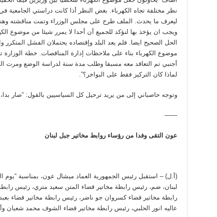
نظر مختلفة تجاه الكهرباء. بغض النظر أذا كانت دراستي الجامعية في ا
ليعرف ما يحدث. الملف طرح على مجلس الوزراء وتمت مناقشته وهن
ويجب ان يؤخذ بها لنؤكد للجميع أن أحدا لا يمرر شيئا من موضوع الكهرب
الحل الصحيح ايضا. فلم يعد البلد وإقتصاده يحتملان الفشل المتكرر وا
موضوع الكهرباء بناء على ملاحظات إدارة المناقصات. خطة الوزارة 
أجنبي تم التعاقد معه مسبقا وطلب مدة سنة لدراسة الوضع ومرت الس
لماذا كان التركيز فقط على البواخر؟”.
وتوجه حاصباني إلى من يريد ترحيل كل السياسيين بالقول: “صار بدا، إ
——
عون التقى وفدا من رؤساء روابط مخاتير جبل لبنان
(أ.ل) – استقبل رئيس الجمهورية العماد ميشال عون، بمناسبة “يوم ال
لبنان، ضم، رئيس رابطة مخاتير قضاء المتن سعيد متري، رئيس رابط
رابطة مخاتير قضاء كسروان جو ناضر، رئيس رابطة مخاتير قضاء بعبدا
عاليه انور الحلبي، رئيس رابطة مخاتير قضاء الشوف محمد شعبان وأ