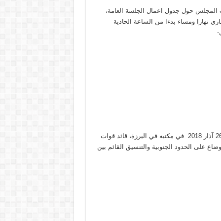
تب المجلس حول جدول اعمال الجلسة العامة،
لى عقد جلسة عامة يومي الاربعاء والخميس في 28 و 29 الجاري نهارا ومساء بدءا من الساعة الحادية
(أ.ل) – استقبل قائد الجيش العماد جوزاف عون بتاريخ اليوم الاثنين, 26 آذار 2018 في مكتبه في اليرزة، قائد قوات
وضاع على الحدود الجنوبية والتنسيق القائم بين