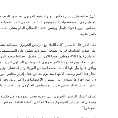
(أ.ل) – استقبل رئيس مجلس الوزراء سعد الحريري بعد ظهر اليوم، في
العاملين في المستشفيات الحكومية ونقابة مستخدمي المستشفيات ال
لمجلس الوزراء فؤاد فليفل ورئيس الاتحاد العمالي العام بشارة ا
ناصر عدره.
العاملين فيها 4500 موظف، وهذا الامر غير مقبول. وطالبن
التي ستعقد يوم غد، وهذا الامر ضروري خصوصا ان الجداول انجزت 
ووافق عليها وأودعها الامانة العامة لمجلس الوزراء وتم استشارة وز
انجاز هذا الامر ونتمنى الانتهاء منه يوم غد من خلال إقرار مجلس الوز
لان عدم اقرارها سيؤدي الى استمرار الاعتصامات والاضرابات. نحن ق
رياض الصلح، لذلك نتمنى تعزيز المستشفى الحكومي ماليا وبشريا ول
أضاف “نشكر الرئيس الحريري على وعده ببحث الموضوع في جلسة مج
وهو قال اذا لم يكن الموضوع مسجلا غدا في الامانة العامة لمجلس ا
الموضوع”.