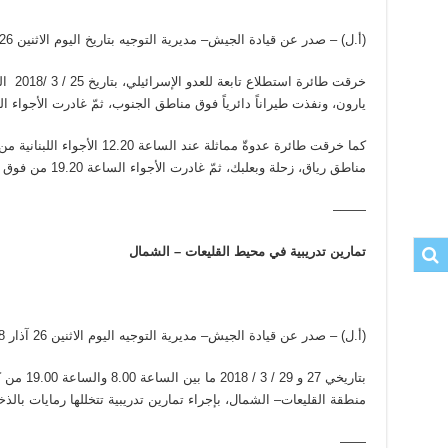
(أ.ل) – صدر عن قيادة الجيش– مديرية التوجيه بتاريخ اليوم الاثنين 26 آذار 2018 البيان الآتي:
يارون، ونفذت طيراناً دائرياً فوق مناطق الجنوب، ثمّ غادرت الأجواء الساعة 20.00 من فوق بل
كما خرقت طائرة عدوةّ مماثلة عند ا
مناطق رياق، زحلة وبعلبك، ثمّ غادرت الأجواء الساعة 19.20 من فوق بلدة رميش.-انتهى-
——–
تمارين تدريبية في محيط القليعات – الشمال
(أ.ل) – صدر عن قيادة الجيش– مديرية التوجيه اليوم الاثنين 26 آذار 2018 البيان الآتي:
بتاريخي 27
منطقة القليعات– الشمال، بإجراء تمارين تدريبية تتخللها رمايات بالذخ
——