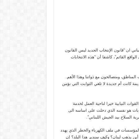
ني ان “قانون الإنتخاب الجديد ليس القانون
الواقع القائم”، كاشفا أن “هذه الانتخابات
 المناطق، ومتصالحون مع ذواتنا وهذا الأهم.
مة كانت أم جديدة لا تلغي الثوابت التي نؤمن
وات النيابية خيرا لناحية العمل لخدمة
ابات هو نفسه الذي دخلت على اساسه الى
ة السلاح بيد الجيش اللبناني”.
لمؤسسات في ملف الكهرباء والخطر الذي يهدد
ى أين يذهب لبنان؟ وكيف سندير هذا البلد؟ إن