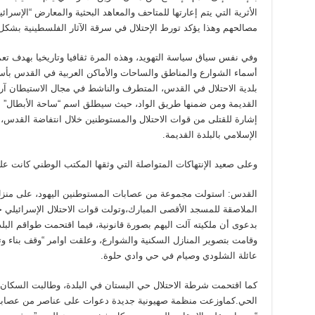
الأثرية التي يتم إعارتها للمتاحف والمعاهد البحثية والمعارض “الإسرا
مصالحهم وهذا يؤكد تورط الإحتلال في سرقة الآثار الفلسطينية بشكل 
وفي نفس سياق سياسة التهويد، وهذه المرة ثقافيا وتاريخيا بهدف تعم
أسماء الشوارع والمناطق والساحات والأماكن العربية في القدس بأس
بلدية الاحتلال في القدس، المتطرف والناشط في مجال الاستيطان آر
القديمة ومن ضمنها طريق الواد، حيث سيطلق اسم “ساحة الأبطال” ع
إشارة للقتلى من قوات الاحتلال والمستوطنين خلال انتفاضة القدس،
الإسلامي بالبلدة القديمة.
وعلى صعيد الإنتهاكات المتواصلة التي وثقها المكتب الوطني كانت على 
القدس: استولت مجموعة من عصابات المستوطنين اليهود، على منزل 
الملاصقة للمسجد الأقصى المبارك،وتولت قوات الاحتلال الإسرائيلي 
بدعوى أن ملكيته آلت اليهم بصورة قانونية، فيما اقتحمت طواقم البلدي
وقامت بتصوير المنازل السكنية والشوارع، وعلقت اوامر “وقف بناء وت
عائلة الشلودي وصيام في حي وادي حلوة.
كما اقتحمت شرطة الاحتلال حي البستان في البلدة، وطالبت السكان إز
الحي.كماوزعت منظمة صهيونية جديدة دعوات على عناصر من عصابات 