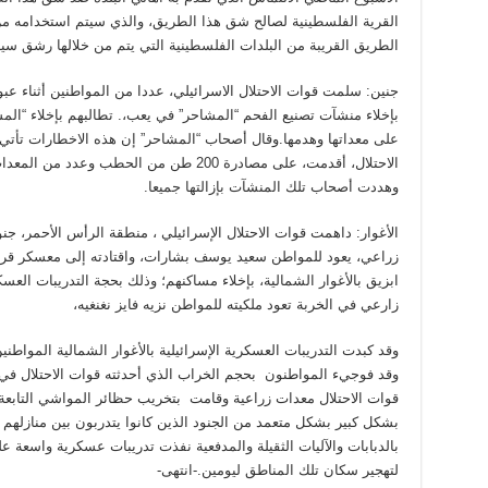
القرية الفلسطينية لصالح شق هذا الطريق، والذي سيتم استخدامه من
الطريق القريبة من البلدات الفلسطينية التي يتم من خلالها رشق سي
جنين: سلمت قوات الاحتلال الاسرائيلي، عددا من المواطنين أثناء ع
بإخلاء منشآت تصنيع الفحم “المشاحر” في يعب،. تطالبهم بإخلاء “المشا
على معداتها وهدمها.وقال أصحاب “المشاحر” إن هذه الاخطارات تأتي 
الاحتلال، أقدمت، على مصادرة 200 طن من الحطب
وهددت أصحاب تلك المنشآت بإزالتها جميعا.
الأغوار: داهمت قوات الاحتلال الإسرائيلي ، منطقة الرأس الأحمر،
زراعي، يعود للمواطن سعيد يوسف بشارات، واقتادته إلى معسكر ق
ابزيق بالأغوار الشمالية، بإخلاء مساكنهم؛ وذلك بحجة التدريبات الع
زارعي في الخربة تعود ملكيته للمواطن نزيه فايز نغنغيه،
وقد كبدت التدريبات العسكرية الإسرائيلية بالأغوار الشمالية المواط
وقد فوجيء المواطنون بحجم الخراب الذي أحدثته قوات الاحتلال في
قوات الاحتلال معدات زراعية وقامت بتخريب حظائر المواشي التابع
بشكل كبير بشكل متعمد من الجنود الذين كانوا يتدربون بين منازلهم
بالدبابات والآليات الثقيلة والمدفعية نفذت تدريبات عسكرية واسعة عل
لتهجير سكان تلك المناطق ليومين.-انتهى-