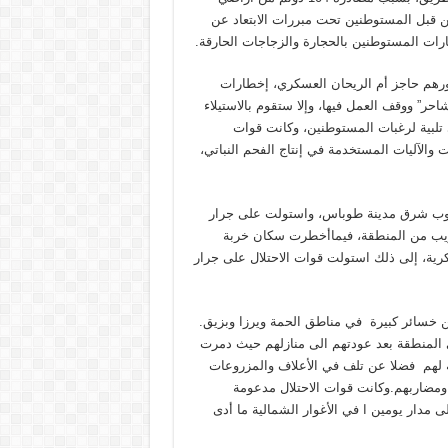
 قبل المستوطنين تحت مبررات الابتعاد عن
ارات المستوطنين بالحجارة والزجاجات الحارقة.
بورهم حاجز أم الريحان العسكري، إخطارات
حر” ووقف العمل فيها، وإلا ستقوم بالاستيلاء
تلبية لرغبات المستوطنين، وكانت قوات
 وعدد من المعدات والآليات المستخدمة في إنتاج الفحم النباتي،
 جنوب شرق مدينة طوباس، واستولت على جرار
ريب من المنطقة، فيماأخطرت سكان خربة
سكرية، إلى ذلك استولت قوات الاحتلال على جرار
نين خسائر كبيرة في مناطق الحمة ويرزا وبزيق.
 المنطقة بعد عودتهم الى منازلهم حيث دمرت
ة لهم فضلا عن تلف في الأعلاف والمزروعات
 ومضاربهم.وكانت قوات الاحتلال مدعومة
ى مدار يومين ا في الأغوار الشمالية ما أدى