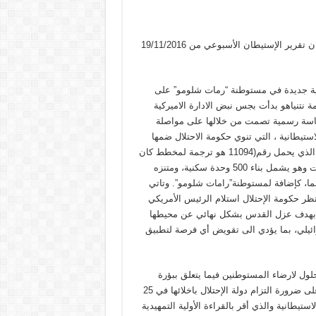
(أ.ل) – صدر عن المكتب الوطني للدفاع عن الأرض ومقاومة الاستيطان تقرير الإستيطان الأسبوعي من 19/11/2016
ل على مخطط لبناء 500 وحدة استيطانية جديدة في مستوطنة “رمات شلومو” على
تنياهو بدأت بجس نبض الادارة الاميركية
سياسة رسمية تصمت من خلالها على مواصلة
ستيطانية ، التي تنوي حكومة الاحتلال ضمها
الى اسرائيل في أية تسوية سياسية محتملة للصراع . قرار المصادقة الذي يحمل رقم(11094 هو ترجمة لمخطط كان
قد تم ايداعه للمصادقة عام 2012 وتمت المصادقه عليه الاربعاء الفائت وهو يشمل بناء 500 وحدة سكنية، ومتنزه
 شارع رئيس، وبنايات عامة أخرى، على مساحة نحو 76 دونما، كإضافة لمستوطنة”رامات شلومو”. وتاتي
 30 الف وحدة استيطانية تنتظر حكومة الإحتلال استلام الرئيس الأمريكي
، بهدف عزل القدس بشكل نهائي عن محيطها
ئيلي، بما يؤدي الى تقويض أي فرصة لتطبيق
لول لارضاء المستوطنين فيما يتعلق ببؤرة
“عمونا الإستيطانية ” والتي صدر قرار من المحكمة الإسرائيلية العليا على ضرورة التزام دولة الإحتلال باخلائها في 25
ستيطانية والذي أقر بالقراءة الأولية التمهيدية