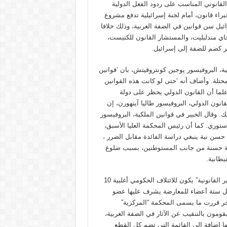
قانوني المناسب على ردود الفعل الدولية
براء قانون، أمام لجنة إسرائيلية تدفع مشروع
ائيل سن قوانين في الضفة الغربية، وذلك خلافا
حاي مندلبليت، والمستشار القانون للكنيست،
سر كضم للضفة إلى إسرائيل.
، البروفيسور يوجين كونتروفيتش، بان ‘قوانين
محتلة. وأضاف أنه ‘حتى لو كانت هذه القوانين
علما أن القانون الدولي يحظر على دولة
قانون الدولي، البروفيسور طاليا آينهورن، إن
. وقال الخبير في قوانين الملكية، البروفيسور
ستوري. كما أن رئيس المحكمة العليا الأسبق،
 حسن نية ينبغي دراسة الفائدة مقابل الضرر ،
ة نية حسنة من جانب المستوطنين، بسبب ضلوع
يطانية.
وتعتزم حكومة الإحتلال ، تشكيل لجنة لشرعنة” المواقع الاستيطانية غير القانونية” يكون للائتلاف الحكومي أغلبية 10
ابل ستة أعضاء للمعارضة يشرف عليها عضو
ر قررت ما يسمى المحكمة “المركزية”
ن يقومون بالتنقيب عن الآثار في الضفة الغربية،
ها إضافة إلى القائمة التي تضم كل القطع