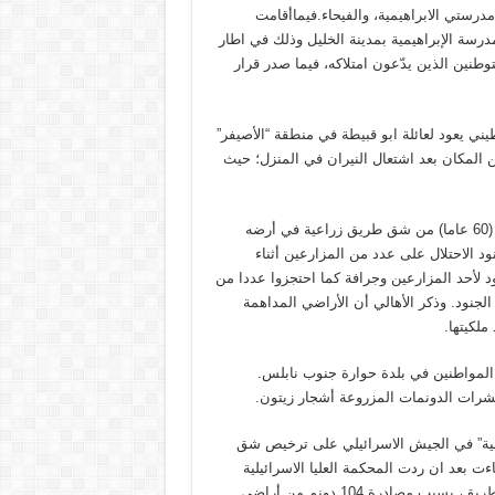
درستي الابراهيمية، والفيحاء.فيماأقامت
 الإبراهيمية بمدينة الخليل وذلك في اطار
نين الذين يدّعون امتلاكه، فيما صدر قرار
ي يعود لعائلة ابو قبيطة في منطقة “الأصيفر”
لمكان بعد اشتعال النيران في المنزل؛ حيث
بيت لحم:منعت قوات الاحتلال الإسرائيلي المزارع أحمد أمين نجاجرة (60 عاما) من شق طريق زراعية في أرضه
د الاحتلال على عدد من المزارعين أثناء
 لأحد المزارعين وجرافة كما احتجزوا عددا من
الجنود. وذكر الأهالي أن الأراضي المداهمة
ملكيتها.
لمواطنين في بلدة حوارة جنوب نابلس.
عشرات الدونمات المزروعة أشجار زيتون.
مدنية” في الجيش الاسرائيلي على ترخيص شق
ءت بعد ان ردت المحكمة العليا الاسرائيلية
الأسبوع الماضي الالتماس الذي تقدم به أهالي البلدة ضد شق هذا الطريق، بسبب مصادرة 104 دونم من أراضي