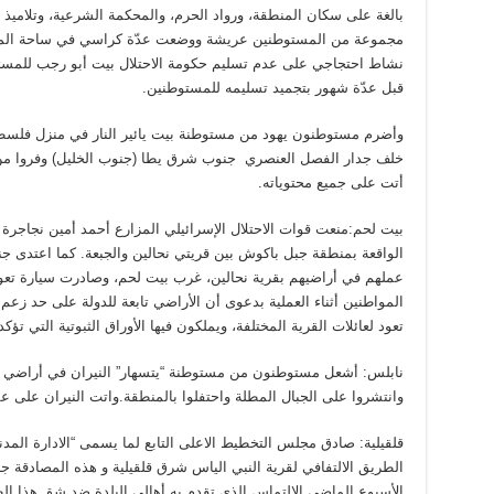
بالغة على سكان المنطقة، ورواد الحرم، والمحكمة الشرعية، وتلاميذ م
مجموعة من المستوطنين عريشة ووضعت عدّة كراسي في ساحة المدرسة
نشاط احتجاجي على عدم تسليم حكومة الاحتلال بيت أبو رجب للمستوط
قبل عدّة شهور بتجميد تسليمه للمستوطنين.
وأضرم مستوطنون يهود من مستوطنة بيت يائير النار في منزل فلسطين
خلف جدار الفصل العنصري جنوب شرق يطا (جنوب الخليل) وفروا من ا
أتت على جميع محتوياته.
الواقعة بمنطقة جبل باكوش بين قريتي نحالين والجبعة. كما اعتدى جنو
عملهم في أراضيهم بقرية نحالين، غرب بيت لحم، وصادرت سيارة تعود
المواطنين أثناء العملية بدعوى أن الأراضي تابعة للدولة على حد زعم 
تعود لعائلات القرية المختلفة، ويملكون فيها الأوراق الثبوتية التي تؤكد 
نابلس: أشعل مستوطنون من مستوطنة “يتسهار” النيران في أراضي ا
وانتشروا على الجبال المطلة واحتفلوا بالمنطقة.واتت النيران على 
قلقيلية: صادق مجلس التخطيط الاعلى التابع لما يسمى “الادارة ال
الطريق الالتفافي لقرية النبي الياس شرق قلقيلية و هذه المصادقة جا