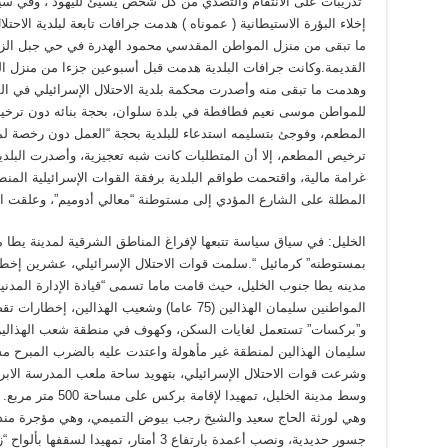
“تدريبات على الانتقام والتصدي من كل شخص يسيئ لليهود”، وفي سي
إخلاء البؤرة الاستيطانية ( عموناه ) هدمت جرافات تابعة لبلدية الاحتل
ما تبقى من منزل المواطن المقدسي محمود الهدرة في حي جبل الز
القديمة.وكانت جرافات البلدية هدمت قبل أسبوعين جزءا من منزل ال
وهدمت ما تبقى منه وأصدرت محكمة بلدية الاحتلال الإسرائيلي في ال
للمواطن موسى نعيم فطافطة في بلدة سلوان، بحجة بنائه دون ترخي
المطعم، وفوجئ بتسليمه استدعاء للبلدية بحجة “العمل دون رخصة لمزا
ترخيص المطعم، إلا أن المتطلبات كانت شبه تعجيزية، وأصدرت البلدية ق
غرامة مالية، واقتحمت طواقم البلدية برفقة القوات الإسرائيلية المنط
المطلة على الشارع المؤدي إلى مستوطنة “معالي أدوميم”، وعلقت
الخليل: في سياق سياسة تتبعها لإفراغ المناطق الشرقية لمدينة يطا م
بمستوطنه” كرمائيل “.سلمت قوات الاحتلال الإسرائيلي، عشرين إخطار
مدينه يطا جنوب الخليل، حيث قامت ماما تسمى “قيادة الإدارة المدنية”
المواطنين سليمان الهذالين (75 عاما) وشعيب الهذا
و”بركسات” تستعمل لغايات السكن، وكهوف في منطقة شعب الهذالين و
سليمان الهذالين لمنطقة غير مأهولة واعتدت عليه بالضرب المبرح مس
وشرعت قوات الاحتلال الإسرائيلي، بتهويد ساحة ملعب المدرسة الابراه
وسط مدينة الخليل، تم
وهي لورثة الحاج سعيد والشيخ رجب بيوض التميمي، وهي مؤجرة منذ ع
جسور حديدية، ونصب أعمدة بارتفاع 3 أمتار، 