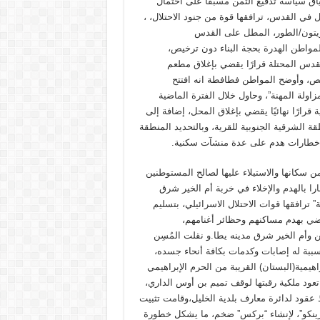
اق سياسة تدفيع الثمن مسبقا على احتمال
ال في القدس، ترافقها قوة من جنود الاحتلال، ،
يتون/الطور، المطل على القدس
مواطن الهدرة بحجة البناء دون ترخيص،
قدس المحتلة قرارًا يقضي بإغلاق مطعم
ص، وأوضح المواطن فطافطة انه افتتح
ولة المهنة”، وحاول خلال الفترة الماضية
رارًا نهائيًا يقضي بإغلاق المحل، إضافة إلى
قة الشرقية الجنوبية للقرية، وبالتحديد المنطقة
 اخطارات هدم على عدة منشآت سكنية.
ن سكانها والاستيلاء عليها لصالح المستوطنين
ا بالهدم والإخلاء في خربة أم الخير شرق
 ترافقها قوات الاحتلال الاسرائيلي، بتسليم
لين، إخطارات تقضي بهدم مساكنهم وحظائر أغنامهم،
أم الخير شرق مدينه يطا.و نقلت المُسِن
ببة له إصابات وكدمات بكافة أنحاء جسده،
يمية(البستان) القريبة من الحرم الإبراهيمي
هيدا لإقامة بركس على مساحة 500 متر مربع. تعود ملكية رقبتها لوقف تميم بن أوس الداري،
قود لدائرة معارف بلدية الخليل،وقامت تثبيت
تمهيدا لسقفها بألواح “زينكو”، لإنشاء “بركس” ضخم، ما يشكل خطورة