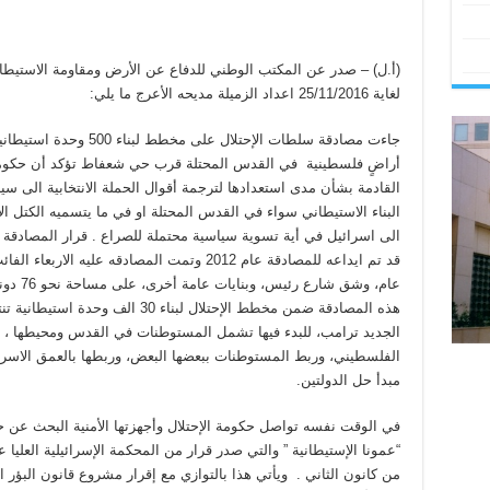
لغاية 25/11/2016 اعداد الزميلة مديحه الأعرج ما يلي:
جاءت مصادقة سلطات الإحتلا
أراضٍ فلسطينية في القدس المحتلة قرب حي شعفاط تؤكد أن حكومة ن
القادمة بشأن مدى استعدادها لترجمة أقوال الحملة الانتخابية الى 
البناء الاستيطاني سواء في القدس المحتلة او في ما يتسميه الكتل الا
عام، وشق
هذه المصادقة ضمن مخطط الإحتلال لبناء
الجديد ترامب، للبدء فيها تشمل المستوطنات في القدس ومحيطها 
الفلسطيني، وربط المستوطنات ببعضها البعض، وربطها بالعمق الاسرا
مبدأ حل الدولتين.
في الوقت نفسه تواصل حكومة الإحتلال وأجهزتها الأمنية البحث عن ح
من كانون الثاني . ويأتي هذا بالتوازي مع إقرار مشروع قانون البؤر الا