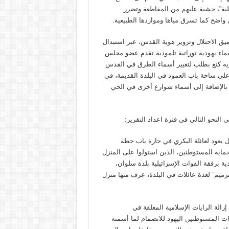
ئيلية”، خشية عليهم من المقاطعة وتضرر
واضح كما تسرق مياها ومواردها الطبيعية.
يق الاحتلال وتزوير هوية القدس، عبر استبدال
ماء يهودية توراتية تلمودية تقدم عضو مجلس
يه كنغ بطلب لتغيير أسماء الطرق في القدس
لى ساحة باب العمود في البلدة القديمة، في
 بالإضافة إلى أسماء شوارع أخرى في الحي
النحو التالي في فترة اعداد التقرير:
يعود لعائلة البكري في حارة باب حطة
حماية المستوطنين، الذين استولوا على المنزل
ة برفقة القوات الإسرائيلية بلدة سلوان،
رميم” لعدة عائلات في البلدة، عرف منها منزل
الة الرايات الإسلامية المعلقة في
المستوطنين اليهود للانضمام لما أسمته