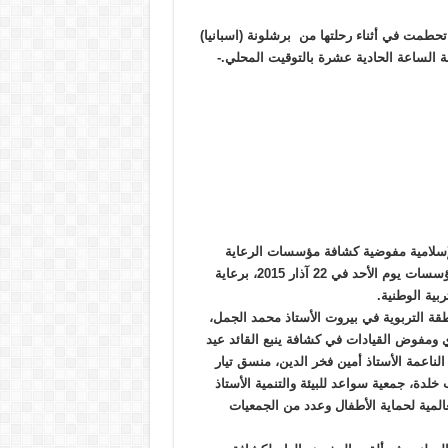
حت وسائل إعلام أن الطائرة التابعة لشركة “Germanwings” تحطمت في أثناء رحلتها من برشلونة (اسبانيا)
ة الساعة الحادية عشرة بالتوقيت المحلي.-
الإسلامية مفوضية كشافة مؤسسات الرعاية
الاجتماعية في حفلٍ أقامته في مجمع القبة للرعاية والتنمية التابع للمؤسسات يوم الأحد في 22 آذار 2015، برعاية
ية الوطنية.
طقة التربوية في بيروت الأستاذ محمد الجمل،
ي ومفوض القيادات في كشافة ينبع القائد عيد
الناعمة الأستاذ أمين فخر الدين، منسق تيار
دة، جمعية سواعد للبيئة والتنمية الأستاذ
لمية لحماية الأطفال وعدد من الجمعيات