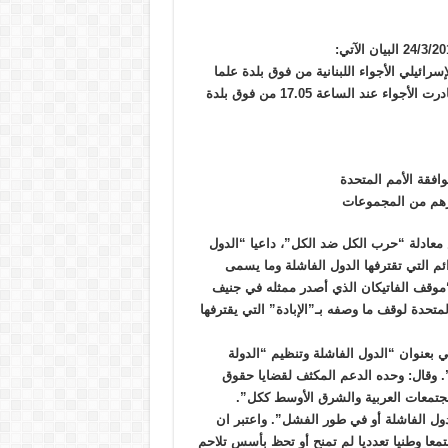
و الإسرائيلي الأجواء اللبنانية من فوق بلدة علما
الشعب، ونفّذت طيراناً دائرياً فوق مناطق رياق، بعلبك، الجنوب، ثم غادرت الأجواء عند الساعة 17.05 من فوق بلدة
افقة الأمم المتحدة
يرهم من المجموعات
معادلة “حرب الكل ضد الكل”، داعيا “الدول
ئم التي تقترفها الدول الفاشلة وما يسمى
 “موقف الفاتيكان الذي أصدر ممثله في جنيف
متحدة لوقف ما وصفه بـ”الإبادة” التي يقترفها
 بعنوان “الدول الفاشلة وتنظيم “الدولة
ي”. وقال: وحده الدعم المكثف لقضايا حقوق
مجتمعات العربية والشرق الأوسط ككل”.
دول الفاشلة أو في طور الفشل”. واعتبر ان
معا وطنيا تعدديا لم تمنح أو تحظ بأسس تلاحم