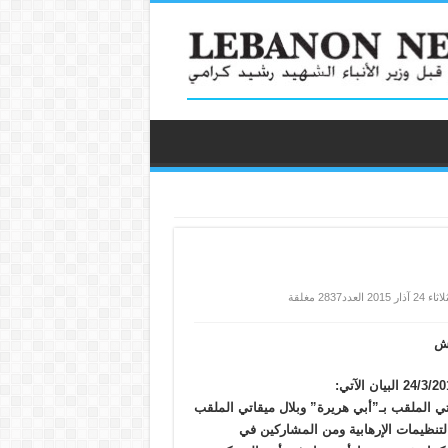
عدد2837 مغلقة
يش
تي الملقب بـ”أبي هريرة” وبلال ميقاتي الملقب
التنظيمات الإرهابية ومن المشاركين في