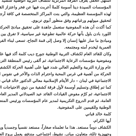
استهل الحفل بعزف الفرقة المركزية لكشاف التربية الوطنية للنشيد
المؤسسات السيدة دينا أسومة كلمةً أعربت فيها عن فخر واعتزاز القا
لهذه المؤسسة العظيمة، والتي بنت المراكز المتخصصة في كافة أرجاء
لتحقيق ميولهم ورغباتهم وفق منظور أبوي تربوي.
كما أكدت أن هذه المفوضية ستعمل جاهدة على تحقيق مبادئ الحركة 
اللورد بادن باول بأنها حركة عالمية تطوعية غير سياسية، لا تفرق بي
ومبادئ ما سار عليها إنسان إلا وصل إلى قمة النجاح، تسعى لبناء الفرد 
العمرية ليخدم أمته ومجتمعه.
وكان للقائد العام لكشاف التربية الوطنية جورج ديب كلمة أكد فيها عل
ومفوضية مؤسسات الرعاية الاجتماعية، ثم ألقى رئيس المنطقة الترب
عام وزارة التربية والتعليم العالي شدد فيها على أهمية الحركة الكشفي
الحركة من أهمية في غرس المحبة واحترام الذات والآخر في نفوس الأ
الاجتماعية في لبنان – دار الأيتام الإسلامية معالي الدكتور خالد قباني 
كما تم إطلاق وتسليم أوسمة لأول فرقة كشفية من ذوي الاحتياجات
الاجتماعية، ثم كرّم مفوض القيادات القائد عيد الصيدلاني المدير العام
العامة، ثم قدم الدروع التكريمية لمدير عام المؤسسات ورئيس المنطق
الوطنية وللقيمين على المفوضية.
كلمة خالد قباني
أيها الكرام،
الكشاف دوماً مستعد. هذا ما تعلمناه صغاراً، مستعد نفسياً وجسدياً و
وجهوزية تامّة، متعاون، مبادر، نشيط، اجتماعي، مندفع، يعمل بروح 