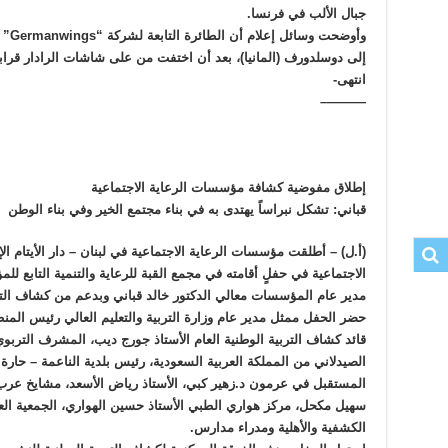
جبال الألب في فرنسا.
وأوض
إلى دوسلدورف (المانيا)، بعد أن اختفت من على شاشات الرادار قراب
انتهى-
———–
إطلاق مفوضية كشافة مؤسسات الرعاية الاجتماعية
قباني: تشكل نبراساً يهتدى به في بناء مجتمع الخير وفي بناء الوطن
(أ.ل) – أطلقت مؤسسات الرعاية الاجتماعية في لبنان – دار الأيتام 
مدير عام المؤسسات معالي الدكتور خالد قباني وبدعم من كشاف الترب
حضر الحفل ممثل مدير عام وزارة التربية والتعليم العالي رئيس المن
قائد كشاف التربية الوطنية العام الأستاذ جورج ديب، المشرف التربو
الصيدلاني من المملكة العربية السعودية، رئيس بلدية الناعمة – حارة 
المستقبل في عرمون د.زهير كبي، الأستاذ رياض الأسعد، مشايخ عرب خل
سهيل مكحل، مركز هواري الطبي الأستاذ حسين الهواري، الجمعية العا
الكشفية والأهلية ومدراء مدارس.