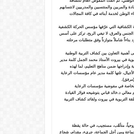
 الوطني، ثم ألقت المفوض العام لكشافة
دة والمربين والمنتسبين والمدربيين لانتسابهم
 الوطن لخدمة أبنائه في كافة المجالات
الكشافية التي عرّفها مؤسس الحركة الكشفية
ن الجنس والعرق، لا تبغي الربح، تركز على أسس
بناءاً شاملاً متوازناً وفق متطلبات مرحلته
ى أهمية التعاون بين كشاف التربية الوطنية
وية في بيروت الأستاذ محمد الجمل كلمة مدير
ة وإدراجها ضمن مناهج التعليم، لما لهذه
جيال، تلتها كلمة مدير عام مؤسسات الرعاية
(مرفق).
 الخاصة في مفوضية مؤسسات الرعاية
 معالي د.خالد قباني بتوشيحه فولار القيادة
ة التربوية في بيروت ولقائد كشاف التربية
روحياً، متأهّب، مستجيب، في حالة يقظة
الجماعة ومن أجل الجماعة، جريء، مقدام، شجاع