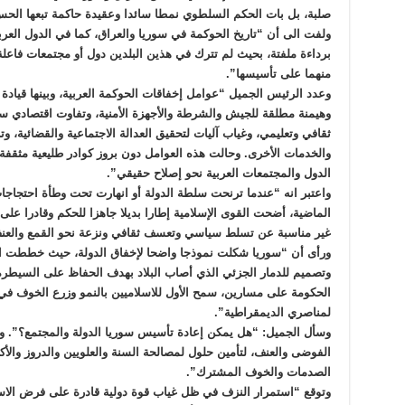
صلبة، بل بات الحكم السلطوي نمطا سائدا وعقيدة حاكمة تبعها الحس ا
ولفت الى أن “تاريخ الحوكمة في سوريا والعراق، كما في الدول العربي
برداءة ملفتة، بحيث لم تترك في هذين البلدين دول أو مجتمعات فاعل
منهما على تأسيسها”.
وعدد الرئيس الجميل “عوامل إخفاقات الحوكمة العربية، وبينها قيادة
وهيمنة مطلقة للجيش والشرطة والأجهزة الأمنية، وتفاوت اقتصادي سا
ثقافي وتعليمي، وغياب آليات لتحقيق العدالة الاجتماعية والقضائية، و
والخدمات الأخرى. وحالت هذه العوامل دون بروز كوادر طليعية مثقف
الدول والمجتمعات العربية نحو إصلاح حقيقي”.
واعتبر انه “عندما ترنحت سلطة الدولة أو انهارت تحت وطأة احتجاجات
الماضية، أضحت القوى الإسلامية إطارا بديلا جاهزا للحكم وقادرا على
غير مناسبة عن تسلط سياسي وتعسف ثقافي ونزعة نحو القمع والعن
ورأى أن “سوريا شكلت نموذجا واضحا لإخفاق الدولة، حيث خططت ال
وتصميم للدمار الجزئي الذي أصاب البلاد بهدف الحفاظ على السيطر
الحكومة على مسارين، سمح الأول للاسلاميين بالنمو وزرع الخوف في ا
لمناصري الديمقراطية”.
وسأل الجميل: “هل يمكن إعادة تأسيس سوريا الدولة والمجتمع؟”. وج
الفوضى والعنف، لتأمين حلول لمصالحة السنة والعلويين والدروز وال
الصدمات والخوف المشترك”.
وتوقع “استمرار النزف في ظل غياب قوة دولية قادرة على فرض الاس