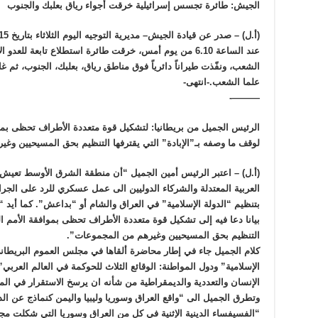
الجيش: طائرة تجسس إسرائيلية خرقت أجواء رياق بعلبك والجنوب
(أ.ل) – صدر عن قيادة الجيش– مديرية التوجيه اليوم الثلاثاء بتاريخ 24/3/2015 البيان الآتي:
عند الساعة 6.10 من يوم أمس، خرقت طائرة استطلاع تابعة للعد
علما الشعب.-انتهى-
———-
الرئيس الجميل من بريطانيا: لتشكيل قوة متعددة الأطراف تحظى بمو
لوقف ما وصفه بـ”الإبادة” التي يقترفها التنظيم بحق المسيحيين وغ
(أ.ل) – اعتبر الرئيس أمين الجميل “أن منطقة الشرق الأوسط تعيش 
العربية المعتدلة والشركاء الدوليين الى عمل عسكري للرد على الجرا
بتنظيم “الدولة الإسلامية” في العراق والشام أو “بداعش”. كما أيد
بيانا دعا فيه إلى تشكيل قوة متعددة الأطراف تحظى بموافقة الأمم ال
التنظيم بحق المسيحيين وغيرهم من المجموعات”.
كلام الجميل جاء في إطار محاضرة ألقاها في مجلس العموم البريطاني
الإسلامية” ودول المواطنة: الوقائع الثلاث للحوكمة في العالم العرب
الإنسان والتعددية والديمقراطية من شأنه ان يرسخ الاستقرار في ال
وتطرق الجميل الى “واقع العراق وسوريا وليبيا واليمن كنماذج عن ال
“الفسيفساء الدينية الإثنية في كل من العراق وسوريا التي شكلت مجت