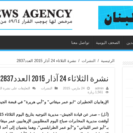
دين
الصحف اليومية
تواصل معنا
الرئيسية
/
النشرات
/
نشرة الثلاثاء 24 آذار 2015 العدد2837
نشرة الثلاثاء 24 آذار 2015 العدد2837
admin
24 مارس، 2015
النشرات
التعليقات
على نشرة الثلاثاء 24 آذار 2015 ال
1,561 زيارة
الإرهابيان الخطيران “ابو عمر ميقاتي” و”أبي هريرة” في قبضة الج
(أ.ل) – صدر عن قيادة الجيش– مديرية التوجيه بتاريخ اليوم الثلاثاء 24/3/2015 البيان الآتي:
أوقفت مديرية المخابرات صباح اليوم المطلوبين الإرهابيين عمر ميقا
بـ”أبو عمر اللبناني” و”أبو عمر الطرابلسي”، وهما ينتميان إلى أحد 