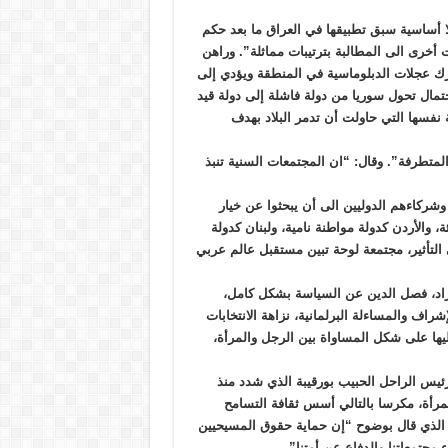
ا أساسية سبق تطبيقها في العراق ما بعد حكم
 أخرى الى المطالبة بترتيبات مماثلة”. وراهن
رك عجلات الدبلوماسية في المنطقة ويؤدي إلى
تمال تحول سوريا من دولة فاشلة إلى دولة قيد
نفسها التي حاولت أن تدمر البلاد بهدف
متطرفة”. وقال: “ان المجتمعات السنية تنبذ
وشركاءهم الدوليين الى أن يبحثوا عن خيار
 والأردن كدولة مواطنة نامية، ولبنان كدولة
لتأثير، مجتمعة لوحة تبين مستقبل عالم عربي
أفراد، فصل الدين عن السياسة بشكل كامل،
شراف والمساءلة البرلمانية، نزاهة الانتخابات
ليها على شكل المساواة بين الرجل والمرأة،
رئيس الراحل الحبيب بورقيبة الذي شدد منذ
مرأة، مكرسا بالتالي أسس ثقافة التسامح
ي الذي قال بوضوح “إن حماية حقوق المسيحيين
مجتمعاتنا والدفاع عن أمتنا”.