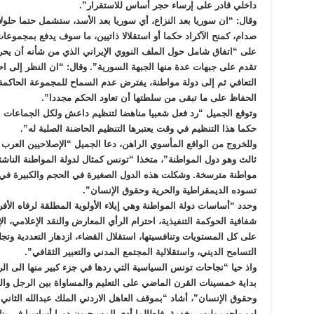
داخلي قادر على إرساء حجر أساس للاستقرار”.
وقال: “ان سوريا بعد النزاع، أي سوريا بعد الأسد، ستشمل حتما حلول
صدام، كمنح الآكراد حكما أو استقلالا ذاتيين، ما سوف يدفع بمجموعات
على “اتفاق شامل حول الملف النووي الإيراني الذي من شأنه أن يح
تقدم على جبهات عدة منها الجبهة السورية”. وقال: “ان النظر إلى اح
التعافي ثم إلى دولة مواطنة، يفترض عدم السماح للمجموعة الحاكمة 
الحفاظ على ما تبقى من سلطتها أن تعاود الحكم مجددا”.
وتوقع الجميل “رد فعل شعبيا مناهضا لتنظيم داعش ولكل الجماعات ال
حكما هذا التنظيم في وقت يعتبرها التنظيم الحاضنة الصلبة له”.
وللخروج من الواقع المأسوي الراهن، دعا الجميل “الإصلاحيين العرب 
ثالث وهو دول المواطنة”، متخذا “تونس كمثال لدولة المواطنة الناشئة،
مواطنة مترسخة. وشكلت هذه الدول الصغيرة في الحجم والكبيرة في ا
تسوده الديمقراطية والحرية وحقوق الإنسان”.
وحدد “أساسات دولة المواطنة وهي إيلاء الأولوية المطلقة لرفاه ال
شفافية الحوكمة التنفيذية، احترام الرأي المعارض والنقد الإعلامي، الإ
على كل المستويات وتنافسيتها، استقلال القضاء، ازدهار التعددية وتج
التسامح الديني، واستقلالية المجتمع المدني والتعبير الثقافي”.
واذ حيا “نجاحات تونس السياسية التي ردها في جزء كبير منها الى ال
بداية خمسينات القرن الماضي على التعليم والمساواة بين الرجل وال
وحقوق الإنسان”، أشاد “بموقف العاهل الاردني الملك عبدالله الثان
لهو واجب وليس بخدمة. فلطالما أدى المسيحيون دورا أساسيا في بناء 