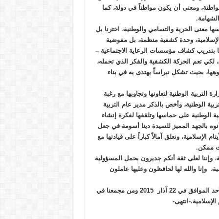
اطنة، ومعنى أن يكون مواطناً في دولة، كما
لشهامة.
ا معنى الحرية والتسامي والوطنية، اخترنا بل
الإسلامية، وحدة كشفية منظمة، بل مفوضية
تها بتدريب كشاف مؤسسات الرعاية الاجتماعية –
ق، لكي تعم الحركة الكشفية والفكر الذي تحمله،
ها، بحيث تشكل نبراساً يهتدى به في بناء
ة التربية الوطنية لتعاونها وتجاوبها مع رغبة
 الوطنية، وأخص بالذكر مدير عام التربية
بية الوطنية على حماسها وتلقفها لفكرة إنشاء
نوه بالجهد المميز للسيدة دينا أسومة في جعل
ام الإسلامية، ونعلق آمالاً كباراً على قيادتها مع
قت ممكن.
، وإننا لعلى ثقة أنكم جديرون بحمل المسؤولية
ية، وإنا والله لها لحافظون وعليها عاملون
باسمكم جميعاً، وبكل الأمل والإيمان الذي يعمر قلوبنا، أعلن، اليوم الأحد الموافق في 22 آذار 2015 ومن مجمعنا في
لإسلامية.-انتهى-