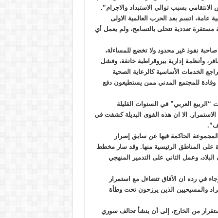
لانتقامي بسبب توالي الاستبداد والاجرام”.
ة عامة، اتسم بعد الحرب العالمية الاولى
ة مستقرة تعددية تتحلى بالتسامح، ولم يعمل أي
 صاحبة نفوذ غير محدود ولا تخضع للمساءلة،
فر، وأنظمة إدارية بيروقراطية خانقة، وفشل
تراجع الخدمات الأساسية كالرعاية الصحية
ة وقادة للمجتمع المدني ممن يستطيعون دفع
 “الربيع العربي” في السنوات القليلة
 الاستمرار. الا ان هذه القوى البديلة كشفت في
ف”.
مجموعة الحاكمة فيها عن سابق إصرار
ة على المناطق الرئيسية منها. وقد سار مخطط
لبلاد، وعمل الثاني على التدمير المنهجي
اء في رده ان الآفاق تتضاءل مع استمرار
أكراد والمسيحيين الذين يرزحون تحت وطأة
تقرار من الخارج، إلى أن ينشأ تحالف سوري