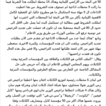
50 في المئة من الاراضي اللبنانية وهناك 14 محطة امتلكت هذا الشرط فيما
ما زالت 9 محطات اذاعية لم تستوف هذه الشروط. من هنا اعطيت
الاذاعات ال 9 مهلة سنة لاستكمال ما هو مطروح حاليا، اي التغطية لكامل
الاقضية اللبنانية بأكثر من 50 في المئة اما المحطات التي اعتبرت انها
امتلكت الشروط فهي مطالبة ان تستكمل البث لما يصل على الاقل الى
حدود ال 80 في المئة مستقبلا بعد ان تكون قد حصلت على تجديد الترخيص
عبر توصية ترفع الى مجلس الوزراء من طريق وزير الاعلام”.
وتابع “هناك ايضا عدد من المحطات الاذاعية لم تتقدم حتى الان بطلبات
تجديد التراخيص. ونلفت الى ان هذه المؤسسات، وللمرة الاخيرة، ستعطى
مهلة شهر من الان لتنفذ طلباتها لتجديد التراخيص، والا ففي مثل هذه الحال
تكون قد فقدت تراخصيها”.
وقال: “الملف الثاني هو الكابلات والعلاقة بين المؤسسات المرئية وهذه
الكابلات، ويهم المجلس الوطني للاعلام ان يؤكد أنه حريص على حل
المشاكل الناجمة عن التعارض بين مصالح الطرفين والمؤسسات المرئية
والكابلات.
في لبنان 6 محطات رئيسية لتوزيع الكابلات اثنتان منها اعطيتا تراخيص في
زمن الوزير نقولا صحناوي، منها شبكة اتحاد كابلات لبنان وشركة هوم سان
وكان هناك 4 شبكات اعطاها تراخيص الوزير جان-لوي قرداحي ومنها “كابل
فيجين”، “ايكونت”، “اريجيتلا” و”سي.تي.في” التي توقفت عن العمل، وفي
بيروت نفسها هناك اكثر من 50 مؤسسة كابل، ومصاريف الكابلات وفقا
للمشرفين عليها هي 6 دولار زائد ضريبة الدخل الدولة زائد التوزيع “سينيال