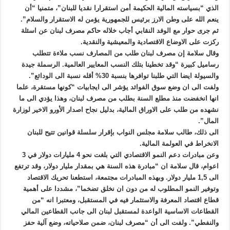
الذي “بسياسته المالية الحكيمة أمن استقرارا نقديا للبنان”، متمنيا “أن
ينعم الله على وطن الارز برئيس للجمهورية يؤمن له الاستقرار والسلام”.
ثم جرى حوار مع الوفد النقابي أجاب خلاله حاكم مصرف لبنان عن اسئلة
ركزت على الاوضاع الاقتصادية والمعيشية والنقدية.
وقال سلامة إن مصرف لبنان طلب من المصارف نسب ملاءة تتطلب
رساميل كبيرة “وقد تخطينا بتلك النسب المعايير العالمية. الرسملة جيدة
والسيولة ايضا التي طلبنا توافرها بنسبة 30% أقله نسبة الى الودائع”.
ولفت الى ان وضع سوق الفوائد يؤشر الى ايجابيات “كونها مستقرة، علما
انها انخفضت منذ مطلع السنة بطلب من مصرف لبنان، وهذا يؤدي الى ما
نشهده من طلب على الاوراق المالية، بدليل نجاح اصدار الأورو الاخير لوزارة
المال”.
الى ذلك، طالب سلامة مجلس النواب بإقرار سلسلة قوانين تتيح للبنان
الانخراط في العولمة المالية.
وعن مبادرات دعم النمو الاقتصادي التي بلغت نحو 4 مليارات دولار في 3
اعوام، قال سلامة ان “مبادرة هذه السنة هي بمقدار مليار دولار، وقد ترتفع
الى 1,5 مليار دولار. وبهذه المبادرات مجتمعة، استطعنا تحريك الاقتصاد
وتوفير النمو المطلوب له من دون ان نخلق تضخما”، مشددا على أهمية
قطاع اقتصاد المعرفة والاستثمار فيه في المستقبل، ومعتبرا انه “من
القطاعات الاساسية الواعدة لمستقبل لبنان الى جانب القطاعين المالي
والنفطي”. ولفت الى أن “مصرف لبنان، ضمن صلاحياته، وضع آلية حفز