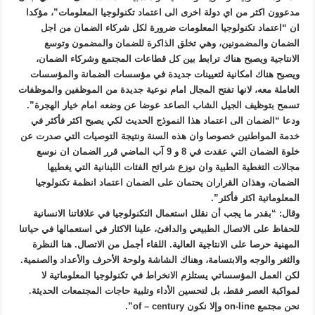
مدعوون اكثر من اي دولة اخرى الى اعتماد تكنولوجيا المعلومات”، مؤكدا
ان “اعتماد تكنولوجيا المعلومات ضرورة لكل شركاء الضمان من اجل
الضمان والمضمونين، وهي تخلق الذاكرة للضمان والمضمون وتوسع
الانتاجية ويصبح هناك ترابط بين كل قطاعات المجتمع وشركاء الضمان،
ويصبح هناك امكانية لتعيينات جديدة في مؤسسات الضمانة والمؤسسات
العاملة معه، لانها تفتح المجال امام نوعية جديدة من الموظفين والموظفات
تسمح بتوظيف الجيل الشاب الصاعد عوضا عن وضعه امام خيار الهجرة”.
ودعا “الضمان الى اعتماد هذا النموذج الحديث لكي يصبح اكثر فأكثر في
خدمة المواطنين خصوصا وان هذه السنة ونتيجة التوصيات التي صدرت عن
خلوة الضمان التي عقدت في 8 و 9 آب الماضي قرر الضمان ان نوسع
مجالات التغطية الطبية وان نوزع شرائح الفئات اللبنانية التي يغطيها
الضمان، وهذان القراران يحتمان على الضمان اعتماد انظمة تكنولوجيا
المعلوماتية اكثر فأكثر”.
وقال: “بقدر ما يجب أن نقلل استعمال التكنولوجيا في علاقاتنا الانسانية
للحفاظ على الاتصال الطبيعي والدافئ، علينا الاكثار في استعمالها في حياتنا
المهنية حرصا على الانتاجية العالية. اللقاء أجمل من الاتصال. هنا النظرة
والثغر والوجه والابتسامة، وهناك الشاشة ولوحة الأحرف والأعداد والصنمية.
لكن العمل المؤسساتي يستلزم الانخراط في تكنولوجيا المعلوماتية لا
لمواكبة العصر فقط، بل لتحسين الأداء وتلبية حاجات المجتمعات الحديثة.
نحن مجتمع on-line وإلا نكون of – century”.