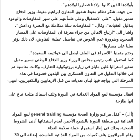
بأولادها الذين كانوا اولادنا فصاروا اولادهم”.
من جهته، شكر نظام مغيط شقيق المعاون ابراهيم مغيط، وزير الدفاع
سمير مقبل، “على الاستقبال وعلى طمأنتهم على سير المفاوضات والوعود
بتذليل العقبات”، وقال: “المفاوضات سلة متكاملة مع النصرة وداعش”.
واشار الى “ارتياح الاهالي من جراء معرفة ان المفاوضات على المسار
الصحيح، وضرورة عدم الخوض في تفاصيل عملية التفاوض، لان ذلك يؤثر
سلبا على مسارها”.
وختم متمنيا “الاسراع في الملف ليصل الى خواتيمه السعيدة”.
كما استقبل نائب رئيس مجلس الوزراء وزير الدفاع الوطني سمير مقبل
سفير استراليا غلين مايلز في زيارة بروتوكولية للتعارف. وكانت مناسبة تم
في خلالها التداول في التعاون العسكري بين البلدين خصوصا في هذه
المرحلة التي يواجه فيها لبنان تعديات من قبل الارهابيين والتكفيريين.-انتهى-
———-
اقفال مؤسسة لبيع المواد الغذائية في الدورة وتلف اسماك مثلجة تباع على
انها طازجة
(أ.ل) – أقفل مراقبو وزارة الصحة مؤسسة general traiding لبيع المواد
الغذائية في منطقة الدورة بالشمع الأحمر، لعدم استيفائها أدنى الشروط
الصحية، وذلك في إطار استمرار حملة سلامة الغذاء.
وقام المراقبون بتلف كميات من المواد الغذائية الفاسدة، إضافة الى 30