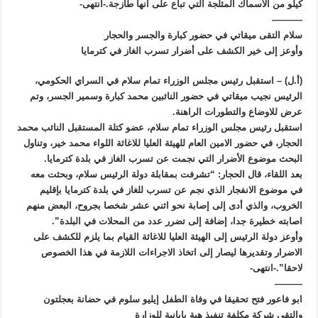
كيلو من الأسماك المثلجة التي تباع على انها طازجة.-انتهى-
———-
سلام التقى ميقاتي في حضور كبارة والجسر والحجار
وأوعز إلى خير الكشف على أضرار تسرب الغاز في كترمايا
(أ.ل) – استقبل رئيس مجلس الوزراء تمام سلام في السراي الحكومي،
الرئيس نجيب ميقاتي في حضور النائبين محمد كبارة وسمير الجسر، وتم
عرض للاوضاع والتطورات الراهنة.
استقبل رئيس مجلس الوزراء تمام سلام، عضو كتلة المستقبل النائب محمد
الحجار، في حضور الامين العام للهيئة العليا للاغاثة اللواء محمد خير، وتناول
البحث موضوع الأضرار التي نجمت عن تسرب الغاز في بلدة كترمايا.
بعد اللقاء، قال الحجار: “تشرفت بمقابلة دولة الرئيس سلام، وبحثت معه
في موضوع الانفجار الذي نجم عن تسرب للغاز في بلدة كترمايا بإقليم
الخروب، والذي أدى إلى إصابة نحو اثني عشر شخصا بجروح، البعض منهم
اصابته خطيرة جدا، إضافة إلى تضرر عدد من المحلات في البلدة”.
وأوعز دولة الرئيس إلى الهيئة العليا للاغاثة القيام بما يلزم للكشف على
الاضرار وتقديرها ليصار إلى اتخاذ الاجراءات اللازمة في هذا الخصوص
لاحقا”.-انتهى-
———
ابو فاعور فتح تحقيقا في وفاة الطفل إيليو سلوم في حضانة بعجلتون
والتقى شركة مكلفة تنفيذ هبة يابانية للوزارة