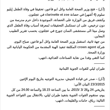
(أ.ل) – فتح وزير الصحة العامة وائل ابو فاعور، تحقيقا في وفاة الطفل إيليو
سلوم (4 أشهر) في حضانة clarinette et zoe في عجلتون.
وكشف فريق من الوزارة على الحضانة، الموجودة داخل حرم مدرسة من
دون ترخيص، على ان تستكمل التحقيقات لمعرفة أسباب وفاة الطفل الذي
وصل ميتا الى مستشفى السان جورج في عجلتون، بحسب تقرير الطبيب
المعاين.
من جهة ثانية، استقبل وزير الصحة العامة وائل أبو فاعور، صباح اليوم،
شركة crown agent المكلفة تنفيذ الهبة المقدمة من الحكومة اليابانية الى
وزارة الصحة.
كما التقى وفدا من نقابة الصناعات الغذائية.-انتهى-
———-
طيران ليلي للقوات الجوية اللبنانية
(أ.ل) – صدر عن قيادة الجيش- مديرية التوجيه بتاريخ اليوم الإثنين
23/3/2015 البيان الآتي:
بتاريخي 24 و26 /3 /2015، ما بين الساعة 18.15 والساعة 24.00 من كل
يوم، ستقوم القوات الجوية بتنفيذ طيران ليلي، بالانتقال بين القواعد الجوية
التالية: رياق، حامات والقليعات.-انتهى-
———-