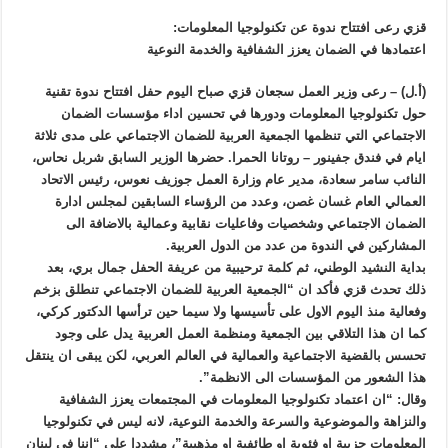
قزي رعى افتتاح ندوة عن تكنولوجيا المعلومات:
اعتمادها في الضمان يعزز الشفافية والخدمة النوعية
(أ.ل) – رعى وزير العمل سجعان قزي صباح اليوم حفل افتتاح ندوة تقنية
حول تكنولوجيا المعلومات ودورها في تحسين اداء مؤسسات الضمان
الاجتماعي التي تنظمها الجمعية العربية للضمان الاجتماعي على مدى ثلاثة
ايام في فندق جفينور – روتانا الحمرا. حضرها الوزير السابق شربل نحاس،
النائب سامر سعادة، مدير عام وزارة العمل جوزيف نعوس، رئيس الاتحاد
العمالي العام غسان غصن، وعدد من الرؤساء السابقين لمجلس ادارة
الضمان الاجتماعي وشخصيات وفاعليات نقابية وعمالية بالاضافة الى
المشاركين في الندوة من عدد من الدول العربية.
بداية النشيد الوطني، ثم كلمة ترحيبية من عريفة الحفل جمال بري، بعد
ذلك تحدث قزي فأكد ان “الجمعية العربية للضمان الاجتماعي تنطلق بزخم
وفعالية منذ اليوم الاول على تأسيسها ولا سيما حين ترأسها الدكتور كركي،
كما ان هذا التلاقي بين الجمعية ومنظمة العمل العربية يدل على وجود
تحسس بالقضية الاجتماعية والعمالية في العالم العربي، لكن يبقى ان ينتقل
هذا الشعور من المؤسسات الى الانظمة”.
وقال: “ان اعتماد تكنولوجيا المعلومات في المجتمعات يعزز الشفافية
والنزاهة والموضوعية والسرعة والخدمة النوعية، لانه ليس في تكنولوجيا
المعلومات حزبية او فئوية او طائفية او مذهبية”، مشددا على “اننا في لبنان