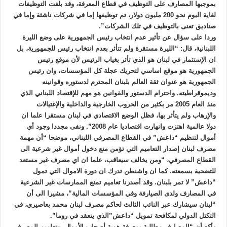
بموجبها المصارف على التوظيف في قطاع المعرفة، وقد بلغت التوظيفات
لغاية اليوم نحو 200 مليون دولار، تم توظيفها إما في شركات ناشئة وإما في
صناديق تعنى بالتوظيف في تلك الشركات”.
وردا على سؤال عن تأثير عدم انتخاب رئيس الجمهورية على وضع الليرة
اللبنانية، قال: “الليرة مستقرة ولم تتأثر بعدم انتخاب رئيس للجمهورية، بل
ان الإستثمار في لبنان هو الذي تأثر بغياب الرئيس لأن موقع رئيس
الجمهورية هو موقع اساسي لتحريك عجلة كل المؤسسات، وان رئيس
الجمهورية هو عنوان ثقة العالم بلبنان المحترم لدستوره وقوانينه
وديموقراطيته. واحترام الدستور والقوانين هو مهم للإقتصاد اللبناني الذي
منذ العام 2005 مر بكثير من الحروب الخارجية والداخلية والإغتيالات
والإرهاب ولم يتأثر بها، فظل الوضع الاقتصادي في لبنان مستقرا علما ان
دولا عالمية اهتزت وانهارت اقتصاديا عام 2008”. ونفى مجددا وجود أي
أموال لتنظيم “داعش” في القطاع المصرفي اللبناني، موضحا “أن مهمة
مصرف لبنان إصدار التعاميم التي تؤمن منع دخول أموال غير شرعية الى
القطاع المصرفي، “ومن يخالف سيعاقب، علما ان اي مصرف غير مستعد
للتضحية بسمعته. كما ان واشنطن تدرك ان دورة الاموال التي تمول
“داعش” لا تمر بلبنان. وقد أصدرنا تعاميم تمنع الممارسات غير الشرعية
في المصارف ولدى الصيارفة وفي المؤسسات المالية”، مشيرا الى أن
“لبنان سيشارك عبر النائب الثالث لحاكم مصرف لبنان محمد بعاصيري، في
التكتل الدولي لمكافحة تمويل “داعش”الذي ينعقد في روما”.
وأكد أن “المصارف مطالبة بمعرفة هوية أصحاب الأموال، وتعاميم المصرف