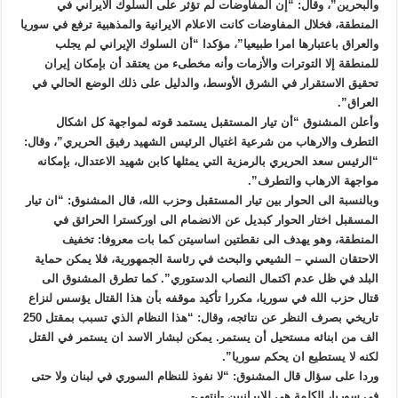
والبحرين”، وقال: “إن المفاوضات لم تؤثر على السلوك الايراني في
المنطقة، فخلال المفاوضات كانت الاعلام الايرانية والمذهبية ترفع في سوريا
والعراق باعتبارها امرا طبيعيا”، مؤكدا “أن السلوك الإيراني لم يجلب
للمنطقة إلا التوترات والأزمات وأنه مخطىء من يعتقد أن بإمكان إيران
تحقيق الاستقرار في الشرق الأوسط، والدليل على ذلك الوضع الحالي في
العراق”.
وأعلن المشنوق “أن تيار المستقبل يستمد قوته لمواجهة كل اشكال
التطرف والارهاب من شرعية اغتيال الرئيس الشهيد رفيق الحريري”، وقال:
“الرئيس سعد الحريري بالرمزية التي يمثلها كابن شهيد الاعتدال، بإمكانه
مواجهة الارهاب والتطرف”.
وبالنسبة الى الحوار بين تيار المستقبل وحزب الله، قال المشنوق: “ان تيار
المسقبل اختار الحوار كبديل عن الانضمام الى اوركسترا الحرائق في
المنطقة، وهو يهدف الى نقطتين اساسيتن كما بات معروفا: تخفيف
الاحتقان السني – الشيعي والبحث في رئاسة الجمهورية، فلا يمكن حماية
البلد في ظل عدم اكتمال النصاب الدستوري”. كما تطرق المشنوق الى
قتال حزب الله في سوريا، مكررا تأكيد موقفه بأن هذا القتال يؤسس لنزاع
تاريخي بصرف النظر عن نتائجه، وقال: “هذا النظام الذي تسبب بمقتل 250
الف من ابنائه مستحيل أن يستمر. يمكن لبشار الاسد ان يستمر في القتل
لكنه لا يستطيع ان يحكم سوريا”.
وردا على سؤال قال المشنوق: “لا نفوذ للنظام السوري في لبنان ولا حتى
في سوريا، الكلمة هي للايرانيين.-انتهى-