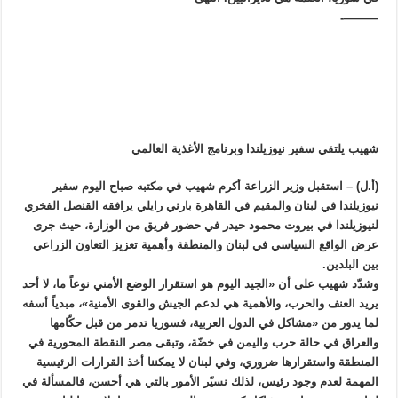
———-
شهيب يلتقي سفير نيوزيلندا وبرنامج الأغذية العالمي
(أ.ل) – استقبل وزير الزراعة أكرم شهيب في مكتبه صباح اليوم سفير
نيوزيلندا في لبنان والمقيم في القاهرة بارني رايلي يرافقه القنصل الفخري
لنيوزيلندا في بيروت محمود حيدر في حضور فريق من الوزارة، حيث جرى
عرض الواقع السياسي في لبنان والمنطقة وأهمية تعزيز التعاون الزراعي
بين البلدين.
وشدّد شهيب على أن «الجيد اليوم هو استقرار الوضع الأمني نوعاً ما، لا أحد
يريد العنف والحرب، والأهمية هي لدعم الجيش والقوى الأمنية»، مبدياً أسفه
لما يدور من «مشاكل في الدول العربية، فسوريا تدمر من قبل حكّامها
والعراق في حالة حرب واليمن في خضّة، وتبقى مصر النقطة المحورية في
المنطقة واستقرارها ضروري، وفي لبنان لا يمكننا أخذ القرارات الرئيسية
المهمة لعدم وجود رئيس، لذلك نسيّر الأمور بالتي هي أحسن، فالمسألة في