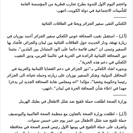
واختتم اليوم الاول للندوة بطرح تجارب قطرية من المؤسسة العامة
للتأمينات الاجتماعية في دولة الكويت.-انتهى-
———-
الكعكي التقى سفير الجزائر وبحثا في العلاقات الثنائية
(أ.ل) – استقبل نقيب الصحافة عوني الكعكي سفير الجزائر أحمد بوزيان في
زيارة تهنئة، ودار الحديث حول العلاقات الثنائية بين لبنان والجزائر، فأشاد بها
السفير وتمنى ان “تبقى قائمة دائما على الود المتبادل بين البلدين”، مثمنا
دور الصحافة اللبنانية الرائدة في الحرية في عالمنا العربي، ودور النقيب
الكعكي في دعم هذه الحرية”.
وبدوره اشاد الكعكي بـ”دور الجزائر في دعم القضايا اللبنانية والعربية في
المحافل الدولية، وشكر السفير بوزيان على زيارته وحمله تحياته الى الجزائر
رئيسا وحكومة وشعبا”، مؤكدا “انه ومجلس نقابة الصحافة الجديد لن يدخرا
جهدا في اعلاء شأن الصحافة الحرة في لبنان”.-انتهى-
———–
وزارة الصحة اطلقت حملة تلقيح ضد شلل الاطفال في بعلبك الهرمل
(أ.ل) – اطلعت وزارة الصحة بالتعاون مع منظمة الصحة العالمية واليونسيف
حملة تلقيح ضد شلل الاطفال من عمر يوم حتى خمس سنوات.
واشرف على حملة التلقيح في يومها الاول رئيس قسم الصحة في محافظة