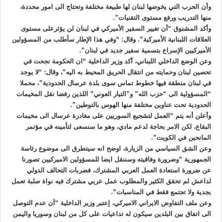
وأن الحرب التي يخوضها لبنان لها طبيعة مختلفة وتحتاج الى امور محددة،
منها التدريب ورفع مستوى التقنيات”.
وأكد المشنوق “أن تغيير السفير الأميركي في لبنان لن يؤثرعلى مستوى
العلاقات اللبنانية الأميركية”. وقال: “وفي هذا الإطار سأطلب من المسؤولين
الأميركيين الإسراع بتسمية سفير جديد في لبنان”.
وعن الوضع الداخلي اللبناني، أكد وزير الداخلية “ان الحكومة نجحت في
تحصين لبنان وحمايته من انتقال الحريق المحيط به اليه”، وقال: “لا يوجد
في لبنان منطقة فيها خطوط تماس سوى بلدة عرسال الحدودية”، محملا
“المسؤولية الى “حزب الله” و”التيار العوني” اللذين رفضا نقل المخيمات
الحدودية تحت عناوين مختلفة منها الهوس بالتوطين”.
وأعلن أنه يتم “العمل لتشجيع السوريين على مغادرة عرسال الى مخيمات
البقاع، لكن الامر بحاجة لدعم مادي، وهو ما سنسعى لتأمينه في مؤتمر
المانحين في الكويت”.
وعن الشق السياسي من الزيارة، اوضح انه سيتطرق الى موضوع رئاسة
الجمهورية “وضرورة وفاقيته وسننقل ايضا للمسؤولين الاميركيين تصورنا
عن ضرورة استعادة العمل العربي المشترك، فضربات التحالف الدولي
لداعش لم تحقق الكثير والمطلوب عمل عربي مشترك فيه نواة صلبة تعمل
بجدية ولا تجتمع فقط في المناسبات”.
وعن ملف التفاوض الايراني الاميركي، إعتبر وزير الداخلية “أن عدم التوصل
الى اتفاق بين البلدين سيكون له تداعيات على كل من لبنان وسوريا واليمن