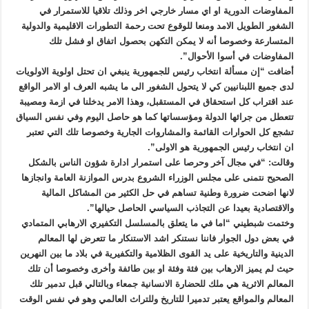
المفاوضات الدورية او اي مسار خارجي اخر وذلك تلاقيا للاستمرار في
الشغور الطويل الامد ومنعا للوقوع تحت رحمة التطورات الاقليمية والدولية
المتسارعة وخصوصا أنه لا يمكن التكهن بحصول اتفاق او فشل تلك
المفاوضات في أسوا الأحوال”.
أضافت “إن مسألة انتخاب رئيس للجمهورية ينبغي ان تحتل اولوية الاولويات
لدى جميع اللبنانيين كي لا يتحول الشغور الى ما يشبه العرف او الامر الواقع
عند اقتراب كل استحقاق في المستقبل، وهذا الامر يدخلنا في ازمة ومصيبة
تتعطل من جرائها الدولة ومؤسساتها كما هو حاصل اليوم وفي نفس السياق
تشجع كل الحوارات القائمة والمشاروات الجارية وخصوصا تلك التي تعتبر
ان انتخاب رئيس الجمهورية هو الاولى”.
وقالت: “في مجال آخر وحرصا على استمرار ادارة شؤون الناس بالشكل
الصحيح نتمنى على مجلس الوزراء الشروع بدرس الموازنة العامة وانجازها
لانها اضحت ضرورة وطنية تساهم في حل الكثير من المشاكل المالية
والاقتصادية بعيدا عن التجاذب السياسي الحاصل حيالها”.
وختمت شبطيني “اما في ما يتعلق بالمسلسل التكفيري الارهابي المتمادي
في بعض دول الجوار فاننا نستنكر اشد الاستنكار ما تتعرض لها المعالم
الدينية والتاريخية على يد القوى الظلامية والتكفيرية في بلاد ما بين النهرين
حيث لم يميز الارهاب بين فئة وفئة او بين طائفة وأخرى وخصوصا أن تلك
المعالم الاثرية هي ملك للحضارة الانسانية جمعاء وبالتالي قبل تدمير تلك
المعالم والمواقع يعتبر تدميرا للتاريخ وللتراث العالمي وهو في نفس الوقت