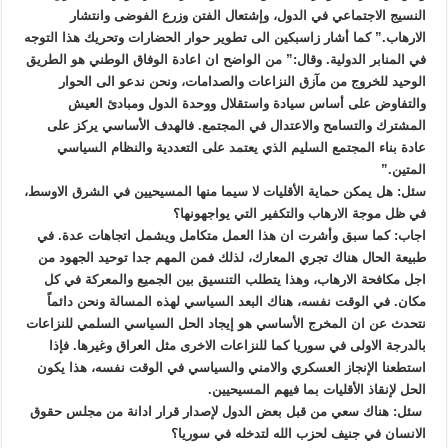
النسيج الاجتماعي في الدول، وإشتعال الفتن وزرع الفوضى وانتشار
الارهاب.” كما أشار زاسبكين الى تطوير حوار الحضارات وتحريك هذا التوجه
في المنابر الدولية. وقال:” من الواضح ان اعادة الوفاق الوطني هو الطريق
الوحيد للخروج من مآزق النزاعات والصدامات، ونحن ندعو الى الحوار
والتفاوض على أساس سيادة واستقلال ووحدة الدول ومبادئ العيش
المشترك والتسامح والاعتدال في المجتمع. فالهدف الأساسي يركز على
عادة بناء المجتمع السليم الذي يعتمد على التعددية والنظام السياسي
المتين.”
سئل: هل يمكن حماية الأقليات لا سيما منها المسيحيين في الشرق الاوسط،
في ظل موجة الارهاب والتكفير التي يواجهونها؟
اجاب: كما سبق وأشرت ان هذا العمل متكامل ويشمل اتجاهات عدة. في
طبيعة الحال هناك تجري المعارك، لذلك فمن المهم جدا توحيد الجهود من
اجل مكافحة الارهاب، وهذا يتطلب التنسيق بين الجميع والمعركة في كل
مكان. في الوقت نفسه، هناك البعد السياسي لهذه المسالة ونحن دائماً
نتحدث عن ان المخرج الأساسي هو إيجاد الحل السياسي السلمي للنزاعات
بالدرجة الاولى في سوريا كما للنزاعات الاخرى مثل العراق وغيرها. فإذا
استطعنا الإنجاز العسكري والامني والسياسي في الوقت نفسه، هذا يكون
الحل لإنقاذ الأقليات بما فيهم المسيحيين.
سئل: هناك سعي من قبل بعض الدول لإصدار قرار ادانة من مجلس حقوق
الانسان في جنيف لحزب الله لتدخله في سوريا؟