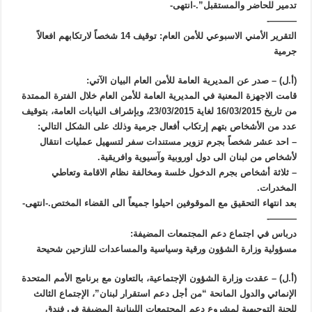
تدمير للحاضر والمستقبل”.-انتهى-
———-
التقرير الأمني الاسبوعي للأمن العام: توقيف 14 شخصاً لارتكابهم افعالاً
جرمية
(أ.ل) – صدر عن المديرية العامة للأمن العام البيان الآتي:
قامت الاجهزة المعنية في المديرية العامة للأمن العام خلال الفترة الممتدة
من تاريخ 16/03/2015 لغاية 23/03/2015، وبإشراف النيابات العامة، بتوقيف
عدد من الأشخاص بتهم إرتكاب أفعال جرمية وذلك على الشكل التالي:
– احد عشر شخصاً بجرم تزوير مستندات سفر لتسهيل عمليات انتقال
لأشخاص من لبنان الى دول اوروبية وآسيوية وافريقية.
– ثلاثة أشخاص بجرم الدخول خلسة ومخالفة نظام الاقامة وتعاطي
المخدرات.
بعد انتهاء التحقيق مع الموقوفين احيلوا جميعاً الى القضاء المختص.-انتهى-
———-
درباس في اجتماع دعم المجتمعات المضيفة:
مسؤولية وزارة الشؤون ورقية وسياسية والمساعدات للنازحين شحيحة
(أ.ل) – عقدت وزارة الشؤون الإجتماعية، بالتعاون مع برنامج الأمم المتحدة
الإنمائي والدول المانحة “من أجل دعم استقرار لبنان”، الإجتماع الثالث
للجنة التوجيهية لمشروع دعم المجتمعات اللبنانية المضيفة في فندق