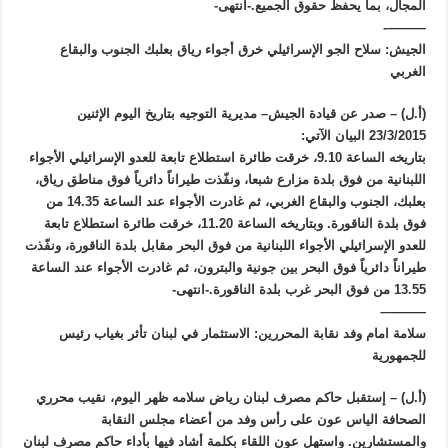
المجال، بما يحفظ حقوق الجميع.-انتهى-
———-
الجيش: سلاح الجو الإسرائيلي خرق أجواء رياق بعلبك الجنوب والبقاع
الغربي
(أ.ل) – صدر عن قيادة الجيش– مديرية التوجيه بتاريخ اليوم الإثنين
23/3/2015 البيان الآتي:
بتاريخه الساعة 9.10، خرقت طائرة استطلاع تابعة للعدو الإسرائيلي الأجواء
اللبنانية من فوق بلدة مزارع شبعا، ونفّذت طيراناً دائرياً فوق مناطق رياق،
بعلبك، الجنوب والبقاع الغربي، ثم غادرت الأجواء عند الساعة 14.35 من
فوق بلدة الناقورة. وبتاريخه الساعة 11.20، خرقت طائرة استطلاع تابعة
للعدو الإسرائيلي الأجواء اللبنانية من فوق البحر مقابل بلدة الناقورة، ونفّذت
طيراناً دائرياً فوق البحر بين جونية والبترون، ثم غادرت الأجواء عند الساعة
13.55 من فوق البحر غرب بلدة الناقورة.-انتهى-
———–
سلامة امام وفد نقابة المحررين: الاستثمار في لبنان تأثر بغياب رئيس
للجمهورية
(أ.ل) – إستقبل حاكم مصرف لبنان رياض سلامه ظهر اليوم، نقيب محرري
الصحافة الياس عون على رأس وفد من أعضاء مجلس النقابة
والمستشارين. واستهل عون اللقاء بكلمة أشاد فيها بأداء حاكم مصرف لبنان