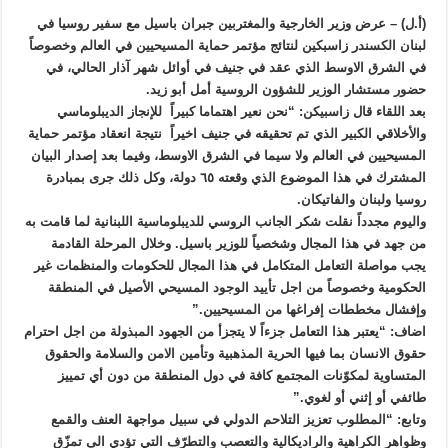
(أ.ل) – عرض وزير الخارجية والمغتربين جبران باسيل مع سفير روسيا في
لبنان الكسندر زاسبكين لنتائج مؤتمر حماية المسيحيين في العالم وخصوصاً
في الشرق الاوسط الذي عقد في جنيف في أوائل شهر آذار الحالي، في
حضور مستشار الوزير للشؤون الروسية أمل أبو زيد.
بعد اللقاء قال زاسبيكن: “نحن نعير اهتماما كبيراً للإنجاز الديبلوماسي
والأخلاقي الكبير الذي تم تحقيقه في جنيف اخيراً نتيجة انعقاد مؤتمر حماية
المسيحيين في العالم ولا سيما في الشرق الاوسط، وفيما بعد إصدار البيان
المشترك في هذا الموضوع الذي وقعته ٦٥ دولة، وكل ذلك جرى بمبادرة
روسيا ولبنان والفاتيكان.
واليوم مجدداً نقلت شكر الجانب الروسي للديبلوماسية اللبنانية لما قامت به
من جهد في هذا المجال وشخصياً للوزير باسيل. وخلال المرحلة القادمة
يجب مواصلة التعامل المتكامل في هذا المجال للحكومات والمنظمات غير
الحكومية وخصوصاً من اجل تأييد الوجود المسيحي الأصيل في المنطقة
وإفشال مخططات إفراغها من المسيحيين.”
اضاف: “يعتبر هذا التعامل جزءاً لا يتجزأ من الجهود المبذولة من اجل احترام
حقوق الانسان بما فيها الحرية المذهبية وتأمين الامن والسلامة والحقوق
المتساوية لمكوّنات المجتمع كافة في دول المنطقة من دون أي تمييز
طائفي أو إثني أو لغوي.”
وتابع: “المطلوب تعزيز التلاحم الدولي في سبيل مواجهة العنف والقمع
وظواهر الكراهية والراديكالية والتعصب والتطرّف التي تؤدي الى تمزّق