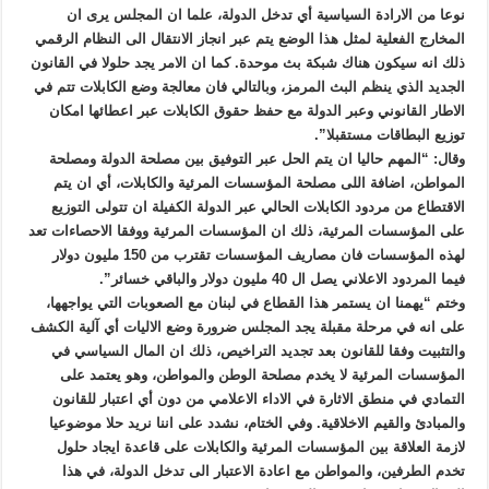
نوعا من الارادة السياسية أي تدخل الدولة، علما ان المجلس يرى ان
المخارج الفعلية لمثل هذا الوضع يتم عبر انجاز الانتقال الى النظام الرقمي
ذلك انه سيكون هناك شبكة بث موحدة. كما ان الامر يجد حلولا في القانون
الجديد الذي ينظم البث المرمز، وبالتالي فان معالجة وضع الكابلات تتم في
الاطار القانوني وعبر الدولة مع حفظ حقوق الكابلات عبر اعطائها امكان
توزيع البطاقات مستقبلا”.
وقال: “المهم حاليا ان يتم الحل عبر التوفيق بين مصلحة الدولة ومصلحة
المواطن، اضافة اللى مصلحة المؤسسات المرئية والكابلات، أي ان يتم
الاقتطاع من مردود الكابلات الحالي عبر الدولة الكفيلة ان تتولى التوزيع
على المؤسسات المرئية، ذلك ان المؤسسات المرئية ووفقا الاحصاءات تعد
لهذه المؤسسات فان مصاريف المؤسسات تقترب من 150 مليون دولار
فيما المردود الاعلاني يصل ال 40 مليون دولار والباقي خسائر”.
وختم “يهمنا ان يستمر هذا القطاع في لبنان مع الصعوبات التي يواجهها،
على انه في مرحلة مقبلة يجد المجلس ضرورة وضع الاليات أي آلية الكشف
والتثبيت وفقا للقانون بعد تجديد التراخيص، ذلك ان المال السياسي في
المؤسسات المرئية لا يخدم مصلحة الوطن والمواطن، وهو يعتمد على
التمادي في منطق الاثارة في الاداء الاعلامي من دون أي اعتبار للقانون
والمبادئ والقيم الاخلاقية. وفي الختام، نشدد على اننا نريد حلا موضوعيا
لازمة العلاقة بين المؤسسات المرئية والكابلات على قاعدة ايجاد حلول
تخدم الطرفين، والمواطن مع اعادة الاعتبار الى تدخل الدولة، في هذا