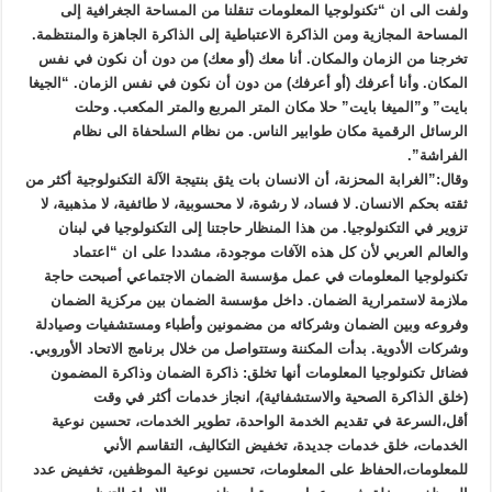
ولفت الى ان “تكنولوجيا المعلومات تنقلنا من المساحة الجغرافية إلى
المساحة المجازية ومن الذاكرة الاعتباطية إلى الذاكرة الجاهزة والمنتظمة.
تخرجنا من الزمان والمكان. أنا معك (أو معك) من دون أن نكون في نفس
المكان. وأنا أعرفك (أو أعرفك) من دون أن نكون في نفس الزمان. “الجيغا
بايت” و”الميغا بايت” حلا مكان المتر المربع والمتر المكعب. وحلت
الرسائل الرقمية مكان طوابير الناس. من نظام السلحفاة الى نظام
الفراشة”.
وقال:”الغرابة المحزنة، أن الانسان بات يثق بنتيجة الآلة التكنولوجية أكثر من
ثقته بحكم الانسان. لا فساد، لا رشوة، لا محسوبية، لا طائفية، لا مذهبية، لا
تزوير في التكنولوجيا. من هذا المنظار حاجتنا إلى التكنولوجيا في لبنان
والعالم العربي لأن كل هذه الآفات موجودة، مشددا على ان “اعتماد
تكنولوجيا المعلومات في عمل مؤسسة الضمان الاجتماعي أصبحت حاجة
ملازمة لاستمرارية الضمان. داخل مؤسسة الضمان بين مركزية الضمان
وفروعه وبين الضمان وشركائه من مضمونين وأطباء ومستشفيات وصيادلة
وشركات الأدوية. بدأت المكننة وستتواصل من خلال برنامج الاتحاد الأوروبي.
فضائل تكنولوجيا المعلومات أنها تخلق: ذاكرة الضمان وذاكرة المضمون
(خلق الذاكرة الصحية والاستشفائية)، انجاز خدمات أكثر في وقت
أقل،السرعة في تقديم الخدمة الواحدة، تطوير الخدمات، تحسين نوعية
الخدمات، خلق خدمات جديدة، تخفيض التكاليف، التقاسم الأني
للمعلومات،الحفاظ على المعلومات، تحسين نوعية الموظفين، تخفيض عدد