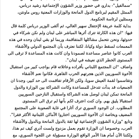
“سمالفيل”- بدارو، في حضور وزير الشؤون الإجتماعية رشيد درباس،
الممثل المقيم لبرنامج الدول المانحة والوزارات المعنية روس ماونتن،
وممثلين لرئاسة الحكومة.
بداية كلمة عريفة الإحتفال سهير الغالي، ثم ألقى الوزير درباس كلمة قال
فيها: “ان هذه الكارثة تترك أثرها المباشر على لبنان ولم نكن شركاء في
حدوثها، ونحن نتحمل مشاكلها المتفاقمة، وربما لو بقي لبنان وحده في هذه
المعمعات لسقط دولة وكيانا، لكننا نعترف بأن المجتمع الدولي والأشقاء
العرب كانوا عناصر مساعدة لصمودنا وان كانت هذه المساعدة لا ترقى الى
المستوى الخطر الذي نعيشه في لبنان”.
واضاف “ان المجتمع اللبناني بأفراده وعائلاته قام بواجب كبير من استقبال
الأخوة السوريين الذين هجرتهم الحرب القاهرة، فكانوا نعم الأشقاء
وتقاسموا لقمة العيش سويا، ولكن الأرقام تفاقمت الى حد كبير، وجدنا ان
الجمعيات قد بدأت تتدخل للمساعدة وكانت الشراكة بين الوزارة والدول
المانحة تمكن لبنان لوصل هذه الشراكة واستقبال النازحين السوريين
استقبالا يليق بهم. وان كنت اعترف لكم بأنها لم ترق الى المستوى
المطلوب. ان الوجود السوري ترك أثارا في غاية الصعوبة على المجتمع
المضيف وبخاصة ان الأخوة السوريين اختاروا الأماكن اللبنانية الأكثر فقرا”.
وتابع “وزارة الشؤون الإجتماعية لها ثقة بالدول المانحة وبالدول والأشقاء
العرب، وخصوصا ان الوزارة تقوم بعمل مزدوج ولست أدري كيف تم هذا،
ولكننا الآن أمام هذا الأمر الواقع الوزارة مسؤولة عن اللجوء السوري، مع