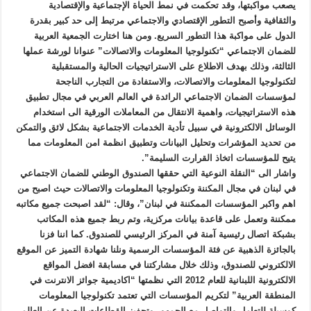
يصعب مواكبتها، وقد تحكمت في نمط الحياة الإجتماعية والإقتصادية
والثقافية وأصبح التطور الإقتصادي والاجتماعي مرتبط إلى حد كبير بقدرة
الدول على مواكبة هذا التطور السريع. ومن هنا اختارت الجمعية العربية
للضمان الاجتماعي “تكنولوجيا المعلومات والاتصالات” عنوانا لورشة عملها
الثالثة، وذلك بهدف الاطلاع على الاستراتيجيات الحالية والمستقبلية
لتكنولوجيا المعلومات والاتصالات، والاستفادة من التجارب الناجحة
لمؤسسات الضمان الاجتماعي الرائدة في العالم العربي في مجال تطبيق
هذه الاستراتيجيات، واهمية الانتقال من المعاملات الورقية الى استخدام
الوسائل الالكترونية في سبيل تأدية الخدمات الاجتماعية بشكل لائق والتمكن
من تحديد المؤشرات وتحليل البيانات وتطبيق انظمة امن المعلومات مما
يتيح للمؤسسات اتخاذ القرارت السليمة”.
واشار الى “النقلة النوعية التي حققها الصندوق الوطني للضمان الاجتماعي
في لبنان في مجال المكننة وتكنولوجيا المعلومات والاتصالات حيث اصبح من
اهم واكبر المؤسسات الممكننة في لبنان”، وقال: “لقد اصبحت جميع مكاتبه
ممكننة وتعمل على قاعدة بيانات مركزية، وتم ربط جميع هذه المكاتب
بشبكة اتصال رئيسية آمنة في المركز الرئيسي للصندوق. كما اننا فزنا
بالجائزة الذهبية عن فئة المؤسسات الرسمية ونلنا شهادة التميز عن الموقع
الالكتروني للصندوق، وذلك خلال مشاركتنا في مسابقة افضل المواقع
الالكترونية اللبنانية للعام 2012 التي نظمتها “اكاديمية جوائز الانترنت في
المنطقة العربية” لتكريم المؤسسات التي تعتمد تكنولوجيا المعلومات
كوسيلة للتعامل والتواصل مع الجمهور وتحفيز القطاعات البعيدة عن العالم