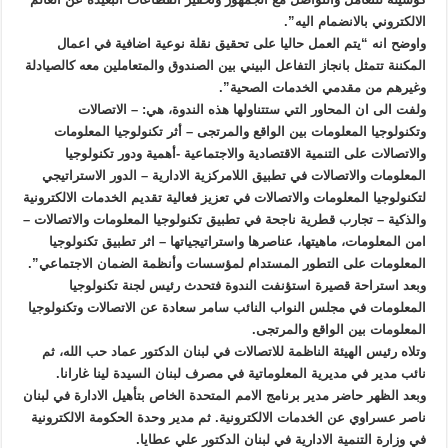
الالكتروني بالانضمام اليه”.
واوضح انه “يتم العمل حاليا على تحقيق نقلة نوعية اضافية في اعمال
المكننة تتمثل بانجاز التفاعل البيني بين الصندوق والمتعاملين معه كالصيادلة
وغيرهم من مقدمي الخدمات الصحية”.
ولفت الى ان المحاور التي ستتناولها هذه الندوة، هي: – الاتصالات
وتكنولوجيا المعلومات بين الواقع والمرتجى – أثر تكنولوجيا المعلومات
والاتصالات على التنمية الاقتصادية والاجتماعية -أهمية ودور تكنولوجيا
المعلومات والاتصالات في تطبيق اللامركزية الادارية – الدور الاستراتيجي
لتكنولوجيا المعلومات والاتصالات في تعزيز فعالية تقديم الخدمات الالكترونية
والذكية – تجارب قطرية ناجحة في تطبيق تكنولوجيا المعلومات والاتصالات –
امن المعلومات، ماهيتها، عناصرها واستراتيجياتها – اثر تطبيق تكنولوجيا
المعلومات على التطور المستدام لمؤسسات وأنظمة الضمان الاجتماعي”.
وبعد استراحة قصيرة استؤنفت الندوة فتحدث رئيس لجنة تكنولوجيا
المعلومات في مجلس النواب النائب سامر سعادة عن الاتصالات وتكنولوجيا
المعلومات بين الواقع والمرتجى.
وتلاه رئيس الهيئة الناظمة للاتصالات في لبنان الدكتور عماد حب الله، ثم
نائب مدير في مديرية المعلوماتية في مصرف لبنان السيدة لينا غارانا.
وبعد الظهر حاضر مدير برنامج الامم المتحدة الخاص بتأهيل الادارة في لبنان
ناصر عسراوي عن الخدمات الالكترونية. ثم مدير وحدة الحكومة الالكترونية
في وزارة التنمية الادارية في لبنان الدكتور علي عطايا.