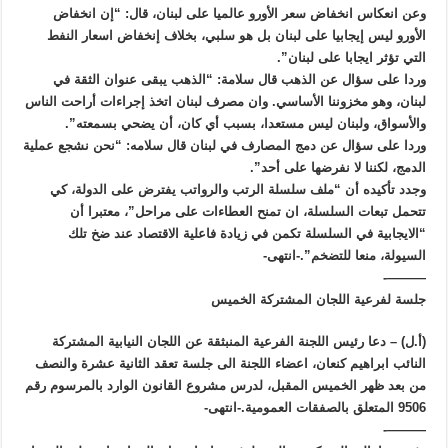
وعن انعكاس انخفاض سعر الأورو عالميا على لبنان، قال: “إن انخفاض
الأورو ليس إيجابيا على لبنان بل هو سلبي، بخلاف إنخفاض اسعار النفط
التي تؤثر ايجابا على لبنان”.
وردا على سؤال عن الذهب قال سلامة: “الذهب يبقى عنوان الثقة في
لبنان، وهو مخزوننا الأساسي. وان مصرف لبنان اتخذ إجراءات أراحت الناس
والأسواق، ولبنان ليس مستعدا، بسبب أي كان، أن يضحي بسمعته”.
وردا على سؤال عن دمج المصارف في لبنان قال سلامه: “نحن نشجع عملية
الدمج، لكننا لا نفرضها على أحد”.
وجدد تأكيده أن “ملف سلسلة الرتب والرواتب يفترض على الدولة، كي
تتحمل تبعات السلسلة، ان تمنح العطاءات على مراحل”، معتبرا أن
“الايجابية في السلسلة تكمن في زيادة فاعلية الاقتصاد عند ضخ تلك
السيولة، منعا للتضخم”.-انتهى-
———-
جلسة لفرعية اللجان المشتركة الخميس
(أ.ل) – دعا رئيس اللجنة الفرعية المنبثقة عن اللجان النيابية المشتركة
النائب ابراهيم كنعان، اعضاء اللجنة الى جلسة تعقد الثانية عشرة والنصف
من بعد ظهر الخميس المقبل، لدرس مشروع القانون الوارد بالمرسوم رقم
9506 المتعلق بالصفقات العمومية.-انتهى-
———-