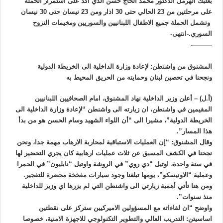
بعلبك الهرمل الدكتور محمد الحاج حسن الذي اكد على استمرار الحملة
على مرحلتين من 23 الحالي حتى 30 اذار ومن 23 نيسان حتى 30 نيسان
وتشمل الحملة جميع الاطفال اللبنانيين والسوريين ومخيمات النزوح
السوري.-انتهى-
———-
المشنوق من واشنطن: لإعادة وزارة الداخلية الى الخريطة الدولية
ونجحنا في تحصين لبنان وحمايته من الحريق المحيط به
(أ.ل) – أعلن وزير الداخلية نهاد المشنوق، امام الصحافيين اللبنانيين
المقيمين في واشنطن، ان زيارته الى واشنطن “لإعادة وزارة الداخلية الى
الخريطة الدولية”، مشيرا الى “أن اللواء الشهيد وسام الحسن هو من بدأ
هذا المسار”.
وقال المشنوق: “إن العمليات الاستباقية لمحاربة الارهاب مهمة جدا، ونحن
نجحنا في الكشف المسبق عن ثلاث عمليات ارهابية كان يجري التحضير لها
في سنة واحدة، اوتيل “دي روي” في الروشة واوتيل “نابليون” في الحمرا
وعملية “الاونيسكو”، يومها تبلغنا وجود سيارات مفخخة محضرة للتفجير.
ومن هنا تأتي أهمية زيارتي الى واشنطن التي لم يزرها اي وزير للداخلية
منذ سنوات”.
واوضح “ان لقاءاته مع المسؤولين الاميركيين ستركز على نقطتين
اساسيتن: التدريب العالي والتطوير التكنولوجي للاجهزة الامنية، خصوصا