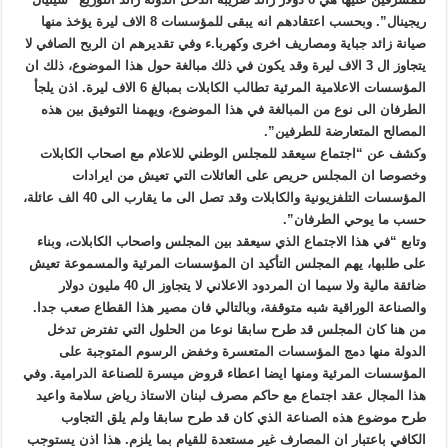
ريجينال”. وبحسب اعتقادهم انه يبقى للمؤسسات 8 الاف ليرة يؤخذ منها
صيانة زائد جباية ومصاريف اخرى وكهربا.ء وفي تقديرهم ان الربح الصافي لا
يتجاوز ال 3 الاف ليرة وقد يكون في ذلك مبالغة حول هذا الموضوع، ذلك ان
المؤسسات الاعلامية المرئية تطالب الكابلات بمبالغ 6 الاف ليرة. اذن يلجأ
الطرفان الى نوع من المبالغة في هذا الموضوع، ويهمنا التوفيق بين هذه
المصالح المتعارضة للطرفين”.
وكشف عن “اجتماع سيعقد للمجلس الوطني للاعلام مع اصحاب الكابلات
وخصوصا ان المجلس حريص على العائلات التي تعيش من ايرادات
المؤسسات التلفزيونية والكابلات وقد تصل الى ما يقارب الى 40 الف عائلة،
حسب ما يوحي الطرفان”.
وتابع “في هذا الاجتماع الذي سيعقد بين المجلس واصحاب الكابلات، وبناء
على طلبها، يهم المجلس التأكيد ان المؤسسات المرئية والمسموعة تعيش
ضائقة مالية ولا سيما ان المردود الاعلاني لا يتجاوز ال 40 مليون دولار
والصناعة الوراقية شبه متوقفة، وبالتالي فان مصير هذا القطاع صعب جدا.
من هنا كان المجلس قد طرح سابقا نوعا من الحلول التي تفترض تدخل
الدولة منها دمج المؤسسات المتعسرة وخفض الرسوم المتوجبة على
المؤسسات المرئية ومنها ايضا اعطاء قروض ميسرة للصناعة الدرامية. وفي
هذا المجال عقد اجتماع مع حاكم مصرف لبنان الاستاذ رياض سلامة واعيد
طرح موضوع هذه الصناعة الذي كان قد طرح سابقا ولم يلق التجاوب
الكافي باعتبار ان المصارف غير مستعدة للقيام بما يلزم. هذا اذن يستوجب