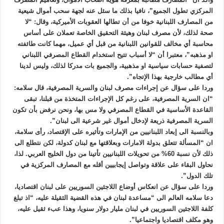
المركزي تطول الجميع”، نافيا بذلك ما سئل عنه لجهة سحب أموال شيعية
من المصارف اللبنانية خوفا من أن تطالها العقوبات الأميركية، وقال: “لا
صحة لذلك، لأن مصرف لبنان وهيئة التحقيق الخاصة تعملان على أساس
محاسبة أي مخالف للقوانين اللبنانية من قبل أي عميل، مهما كانت طائفته
او مذهبه”، معتبرا أن “لا أسباب تتيح استخدام القطاع المصرفي اللبناني
لتصفية حسابات سياسية او مذهبية، والجميع بات مدركا لذلك، وليس لدينا
أي مطالب خارجية بهذا الإتجاه”.
وردا على سؤال عن إجراءات مصرف لبنان والسرية المصرفية، قال سلامه:
“ان السرية المصرفية، على رغم كل الإجراءات المتخذة من قبلنا، تبقى
القاعدة الأساسية في القطاع المصرفي ولا مس بها، ونحن نرفض بأن تكون
السرية المصرفية ذريعة لإدخال أموال غير شرعية الى لبنان”.
وبالنسبة الى إبعاد اللبنانيين من الإمارات وتأثيره على الإقتصاد، رأى سلامة،
ان “المسألة تتعلق بدولة الامارات وبعلاقتها مع لبنان كدولة، لكن نتطلع الى
ذلك لأن نسبة 60% من تحويلات اللبنانيين تأتينا من دول الخليج العربي. لذا،
نحاول البقاء على علاقة وتواصل إيجابيين أقله مع المصارف المركزية في
تلك الدول”.
وردا على سؤال عن انعكاس أوضاع اللاجئين السوريين على لبنان اقتصاديا،
دعا سلامه العالم الى “مساعدة لبنان في هذه القضية الثقيلة عليه، “اذ تبلغ
كلفة اللاجئين السوريين في لبنان مليار دولار سنويا، وهذا عبء ثقيل عليه،
وهو مكلف اقتصاديا واجتماعيا”.