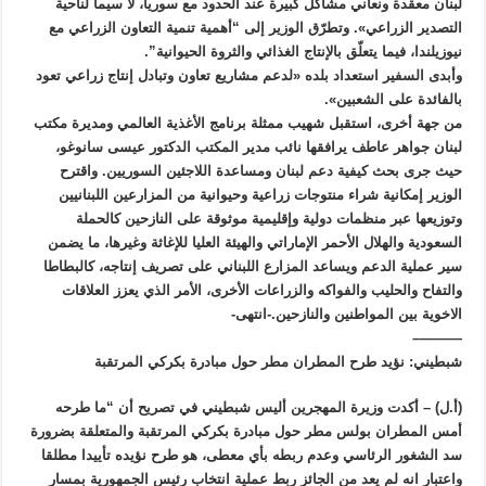
لبنان معقدة ونعاني مشاكل كبيرة عند الحدود مع سوريا، لا سيما لناحية
التصدير الزراعي». وتطرّق الوزير إلى “أهمية تنمية التعاون الزراعي مع
نيوزيلندا، فيما يتعلّق بالإنتاج الغذائي والثروة الحيوانية”.
وأبدى السفير استعداد بلده «لدعم مشاريع تعاون وتبادل إنتاج زراعي تعود
بالفائدة على الشعبين».
من جهة أخرى، استقبل شهيب ممثلة برنامج الأغذية العالمي ومديرة مكتب
لبنان جواهر عاطف يرافقها نائب مدير المكتب الدكتور عيسى سانوغو،
حيث جرى بحث كيفية دعم لبنان ومساعدة اللاجئين السوريين. واقترح
الوزير إمكانية شراء منتوجات زراعية وحيوانية من المزارعين اللبنانيين
وتوزيعها عبر منظمات دولية وإقليمية موثوقة على النازحين كالحملة
السعودية والهلال الأحمر الإماراتي والهيئة العليا للإغاثة وغيرها، ما يضمن
سير عملية الدعم ويساعد المزارع اللبناني على تصريف إنتاجه، كالبطاطا
والتفاح والحليب والفواكه والزراعات الأخرى، الأمر الذي يعزز العلاقات
الاخوية بين المواطنين والنازحين.-انتهى-
———–
شبطيني: نؤيد طرح المطران مطر حول مبادرة بكركي المرتقبة
(أ.ل) – أكدت وزيرة المهجرين أليس شبطيني في تصريح أن “ما طرحه
أمس المطران بولس مطر حول مبادرة بكركي المرتقبة والمتعلقة بضرورة
سد الشغور الرئاسي وعدم ربطه بأي معطى، هو طرح نؤيده تأييدا مطلقا
واعتبار انه لم يعد من الجائز ربط عملية انتخاب رئيس الجمهورية بمسار