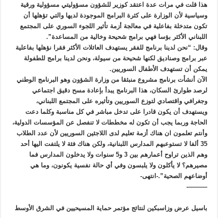
هذا قلت في مرات عدة اعتقد كوزير للشؤون مسؤوليتي مسؤولية ورقية
وسياسية لأن الوزارة على كثرة البرامج الموجودة لديها والتي تؤهلها أن
تكون متدخلة بفاعلية في معالجة أزمة تأثير اللجوء السوري على المجتمع
اللبناني الأكثر بؤسا فهي برامج شحيحة وخالية من المساعدة”.
وقال: “نحن لدينا برنامج للفقر يستهدف العائلات الأكثر فقرا نؤهلها بفاعلية
عبر برامج وصناديق لكنها شحيحة من سيولة، ونحن لدينا برامج للطفولة
يمكن أن تستهدف الأطفال السوريين.
الآن أنشأت برنامج مشروع منبثقا من وزارة الشؤون وهو البرنامج الوطني
لرصد طوارئ السكان، هذا البرنامج يبدأ بإعادة مسح دقيق اجتماعي
وجغرافي واقتصادي لتوزع السوريين وتأثيره على المجتمع اللبناني،
ويستهدف أن يكون قادرا على تدخل مباشر في كل مناسبة وكلما دعت
الحاجة وربما يجب أن تكون له مخططات لا تنفصل عن المؤسسات الدولية،
وأنتم تعلمون ان هناك أزمة تعليم لدى اللاجئين السوريين لأن عدد الطلاب
35 ألفا لا تستوعبهم المدارس اللبنانية، ولكن هناك فئة لا يلتفت اليها أحد
وهم الذين تراوح أعمارهم بين 3 و5 سنوات ولا يدخلون المدارس فما
مصيرهم؟ لا يأكلون ولا يلبسون وفي أي حالة نفسية يكونون، وما هي
أوضاعهم الصحية”.-انتهى-
———-
باسيل عرض وزاسبكين لنتائج مؤتمر حماية المسيحيين في الشرق الأوسط