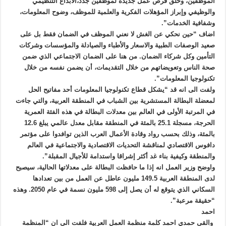
الموظفين، وخلق فرص عمل جديدة لموظفين جدد،الابداع التنظيمي
والوظيفي وإبراز المؤهلات الفكرية والعلمية للموظف، وضوح المعلومات،
وشفافية الخدمات”.
اضاف “حين نحكي عن الغش لا نعني الموظف في الضمان فقط بل على
صعيد الوصفات الطبية والاسعار والأطباء والصيادلة والمؤسسات وشركات
التأمين وكل شركاء الضمان. من هنا على الضمان الاجتماعي الذي ضمن
صحة الناس وتعويضاتهم من خلال التقديمات، أن يضمن نفسه من خلال
تكنولوجيا المعلومات”.
ولفت الى انه قد “يشكل قطاع تكنولوجيا المعلومات أحد مفاتيح الحل
لمعضلة البطالة المستشرية بين الشباب في المنطقة العربية، والتي جاءت
في المرتبة الأولى في العالم بين معدلات البطالة في هذه الفئة العمرية
الحرجة، مسجلة 25.1 بالمئة في المنطقة مقابل معدل عالمي يبلغ 12.6
بالمئة، وذلك بحسب رواد وقادة الأعمال العرب الذين توافدوا على مؤتمر
دافوس الاقتصادي لمناقشة التحديات الاقتصادية والاجتماعية في العالم
والمنطقة وكيفية بناء غد أكثر إشراقا واستدامة للأجيال المقبلة”.
واوضح وزير العمل انه إذا ما حافظت البطالة على معدلاتها الحالية، سيصبح
لدى المنطقة العربية 149.5 مليون عاطل عن العمل من بين تعدادها
السكاني الذي يتوقع له أن يصل إلى 598 مليون نسمة في عام 2050. وهذه
“حقيقة مرعبة”.
احمد
والقى حمدي احمد كلمة منظمة العمل العربية فلفت الى ان “المنظمة