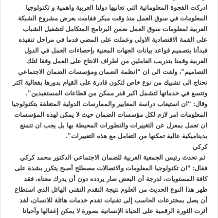
ادركت الفجوة المعلوماتية التي تعانيها دولنا العربية واهمية و تكنولوجيا
المعلومات في سوق العمل منذ وقت مبكر فقامت بعرض مشروع الشبكة
العربية لمعلومات سوق العمل ضمن البرنامج المتكامل لتشغيل الشباب
على القمة الاقتصادية الاولى وعملت على المضي قدما في مراحل تنفيذه
فبدأنا بتصميم قواعد بيانات الجهات المعنية بإحصاءات العمل في الدول
العربية وقمنا بتدريب العاملين من اطراف الانتاج على العمل وفقا لتلك
التصاميم”، ولفت الى ان “انظمة الضمان ومؤسسات الضمان الاجتماعي
تحتاج الى تشبيك من نوع خاص لتكون قادرة على القيام بدورها بفعالية اكثر
وتتسع في خدماتها لتشمل اكبر قدر ممكن من قطاعات المستفيدين”.
وقال: “ان استيعاب دراسة المعايير والممارسات الدولية المتعلقة بتكنولوجيا
المعلومات امر لازم لكل مؤسسات الضمان حيث لا يمكن لهذه المؤسسات
ان تعمل بمعزل عن التغييرات والتطورات المحيطة بها بل يجب ان تتمتع
بديناميكية عالية تمكنها من التعامل مع هذه التغييرات”.
كركي
ثم تحدث رئيس الجمعية العربية للضمان الاجتماعي الدكتور محمد كركي
فقال: “ان تكنولوجيا المعلومات والاتصالات مصطلح أصبح يتكرر بشدة على
كافة المستويات، لدرجة أن البعض صار يردده دون أن يدرك معناه، فقد
ظهر هذا النوع الحديث من العلوم نتيجة التقدم التقني الهائل الذي استطاع
أن يصل بمخترعات الحاسب إلى تقنيات تقدم خدمات هائلة للانسان، لقد
أثرت الثورة الرقمية على الحياة الإنسانية بصورة لا يمكن إغفالها وأحيانا