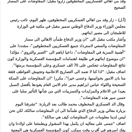
وفد من اهالي العسكريين المخطوفين زاروا مقبل: المفاوضات على المسار
الصحيح
(أ.ل) – زار وفد من اهالي العسكريين المخطوفين، ظهر اليوم، نائب رئيس
مجلس الوزراء وزير الدفاع الوطني سمير مقبل في مكتبه في الوزارة
للاطمئنان الى مصير ابنائهم.
وأشار مكتب مقبل الى “ان وزير الدفاع طمأن الاهالي الى مسار
المفاوضات والسعي لاسترداد جميع العسكريين المخطوفين”، مشددا على
“أهمية السرية في المفاوضات”، داعيا اياهم الى “الصبر والتروي”، مؤكدا
“ان موضوع ابنائهم في طليعة اهتمامات المؤسسة العسكرية والوزارة كون
نتائج المفاوضات تنعكس على 70 الف عسكري وعلى المؤسسة برمتها”.
اضاف مقبل: “اذا كنا لا نعمد الى التصاريح الاعلامية وتجييش العواطف فثقة
منا بان الامور بخواتيمها، وعسى خيرا”، مكررا “ان المفاوضات على السكة
الصحيحة واللواء عباس ابراهيم مدير عام الامن العام يقودها بأفضل السبل
بعيدا عن الاعلام والمزايدات والتسريبات التي من شأنها التأثير سلبا على
حسن سير هذه المفاوضات”.
وقال الد العسكري المخطوف محمد طالب بعد الزيارة: “تشرفنا اليوم
بزيارة معالي وزير الدفاع الذي طمأننا الى ان المفاوضات سالكة، لكن نحن
ليس لدينا معلومات عن المفاوضات كيف هي سالكة”.
اضاف “نتمنى على معاليه ان يكمل بهذا المشوار ويطمئننا على اولادنا وان
يفك اسرهم في أقرب وقت ممكن، كون المؤسسة العسكرية هي المعنية