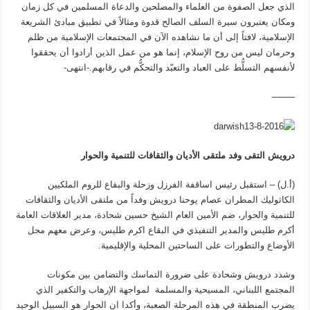
الذي جعل الصفوة من العلماء والمصلحين والدعاة المسلمين في كل زمان
ومكان يعتبرون سيرة السلف الصالح قدوة ومثالاً في تطبيق مبادئ الشريعة
الإسلامية، لافتاً إلى أن ما نشاهده الآن في المجتمعات الإسلامية من ظلم
وحرمان ليس من روح الإسلام، إنما هو من عمل الذين أرادوا أن يحققوا
لأنفسهم التسلُّط على العباد والتعبّد والتحكُّم في رقابهم.-انتهى-
——–
درويش التقى وفد ملتقى الأديان والثقافات للتنمية والحوار
(أ.ل) – استقبل رئيس اساقفة الفرزل وزحلة والبقاع للروم الملكيين
الكاثوليك المطران عصام يوحنا درويش وفداً من ملتقى الأديان والثقافات
للتنمية والحوار، ضم الأمين العام الشيخ حسين شحادة، مدير العلاقات العامة
أكرم طليس والمدير التنفيذي في البقاع اكرم طليس، وعرض معهم مجل
الأوضاع والتطورات على الساحتين المحلية والإقليمية.
وشدد درويش وشحادة على ضرورة التماسك والتضامن بين مكونات
المجتمع اللبناني، المسيحية والمسلمة لمواجهة الإرهاب والتكفير الذي
يضرب المنطقة في هذه المرحلة الصعبة، وأكدا ان الحوار هو السبيل الوحيد