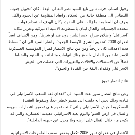
وحول اسباب حرب تموز تابع السيد نصر الله ان الهدف كان “تحويل جنوب
الليطاني الى منطقة خالية من السكان وابعاد المقاومة عن الحدود والكل
يعرف ان المقاومة ما زالت على الحدود، وكان الهدف استقدام قوات
متعددة الجنسيات والحاق لبنان بالمنظومة الامنية الاميركية وتعزيز مكانة
“اسرائيل” واطلاق سراح الاسرائيليين دون قيد او شرط”. ومن الاهداف ايضاً
لعدوان 2006 “تحقيق الشرق الاوسط الجديد”، واشار السيد الى ان “اسقاط
هذه الاهداف كان تاريخياً ومن من نتائج الانتصار اهتزاز المؤسسة العسكرية
الاسرائيلية من الداخل واصبح هناك اتهامات متبادلة بين الجنود والضباط
فضلاً عن الاستقالات والاقالات والتغييرات التي حصلت في الجيش
الاسرائيلي وفقدان الثقة بين القيادة والجنود”.
نتائج انتصار تموز
وعن نتائج انتصار تموز لفت السيد الى “فقدان ثقة الشعب الاسرائيلي في
قيادته وذلك يعني انه ذاهب الى مصير خطير جداً، وسقوط العقيدة
العسكرية للجيش الاسرائيلي والتي كانت تقوم على تحقيق انتصارات سريعة
والقتال في ارض العدو” واليوم يعيد الاسرائيلي عقيدته العسكرية والتي قد
تكون من خلال القتال على ارضه وبلا معزل عن جبهته الداخلية”.
الانتصار في عدوان تموز 2006 تكفل بخفض سقف الطموحات الاسرائيلية