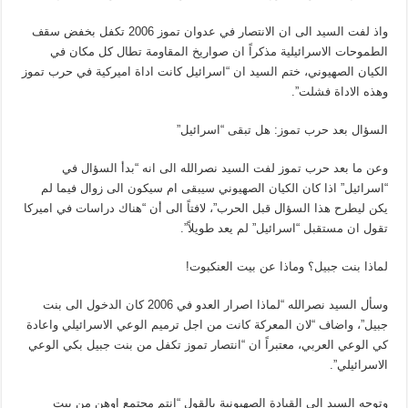
واذ لفت السيد الى ان الانتصار في عدوان تموز 2006 تكفل بخفض سقف
الطموحات الاسرائيلية مذكراً ان صواريخ المقاومة تطال كل مكان في
الكيان الصهيوني، ختم السيد ان “اسرائيل كانت اداة اميركية في حرب تموز
وهذه الاداة فشلت”.
السؤال بعد حرب تموز: هل تبقى “اسرائيل”
وعن ما بعد حرب تموز لفت السيد نصرالله الى انه “بدأ السؤال في
“اسرائيل” اذا كان الكيان الصهيوني سيبقى ام سيكون الى زوال فيما لم
يكن ليطرح هذا السؤال قبل الحرب”، لافتاً الى أن “هناك دراسات في اميركا
تقول ان مستقبل “اسرائيل” لم يعد طويلاً”.
لماذا بنت جبيل؟ وماذا عن بيت العنكبوت!
وسأل السيد نصرالله “لماذا اصرار العدو في 2006 كان الدخول الى بنت
جبيل”، واضاف “لان المعركة كانت من اجل ترميم الوعي الاسرائيلي واعادة
كي الوعي العربي، معتبراً ان “انتصار تموز تكفل من بنت جبيل بكي الوعي
الاسرائيلي”.
وتوجه السيد الى القيادة الصهيونية بالقول “انتم مجتمع اوهن من بيت