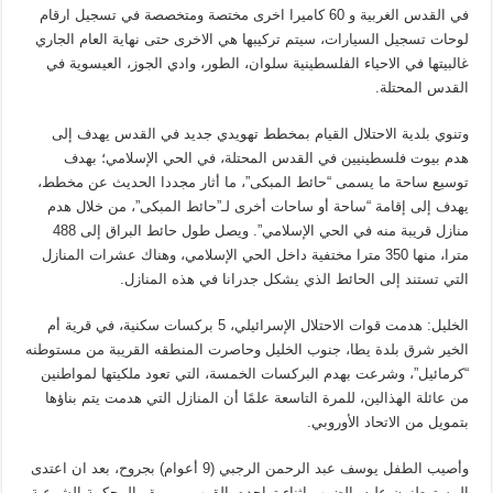
في القدس الغربية و 60 كاميرا اخرى مختصة ومتخصصة في تسجيل ارقام
لوحات تسجيل السيارات، سيتم تركيبها هي الاخرى حتى نهاية العام الجاري
غالبيتها في الاحياء الفلسطينية سلوان، الطور، وادي الجوز، العيسوية في
القدس المحتلة.
وتنوي بلدية الاحتلال القيام بمخطط تهويدي جديد في القدس يهدف إلى
هدم بيوت فلسطينيين في القدس المحتلة، في الحي الإسلامي؛ بهدف
توسيع ساحة ما يسمى “حائط المبكى”، ما أثار مجددا الحديث عن مخطط،
يهدف إلى إقامة “ساحة أو ساحات أخرى لـ”حائط المبكى”، من خلال هدم
منازل قريبة منه في الحي الإسلامي”. ويصل طول حائط البراق إلى 488
مترا، منها 350 مترا مختفية داخل الحي الإسلامي، وهناك عشرات المنازل
التي تستند إلى الحائط الذي يشكل جدرانا في هذه المنازل.
الخليل: هدمت قوات الاحتلال الإسرائيلي، 5 بركسات سكنية، في قرية أم
الخير شرق بلدة يطا، جنوب الخليل وحاصرت المنطقه القريبة من مستوطنه
“كرمائيل”، وشرعت بهدم البركسات الخمسة، التي تعود ملكيتها لمواطنين
من عائلة الهذالين، للمرة التاسعة علمًا أن المنازل التي هدمت يتم بناؤها
بتمويل من الاتحاد الأوروبي.
وأصيب الطفل يوسف عبد الرحمن الرجبي (9 أعوام) بجروح، بعد ان اعتدى
المستوطنون عليه بالضرب اثناء تواجده بالقرب من مقر المحكمة الشرعية