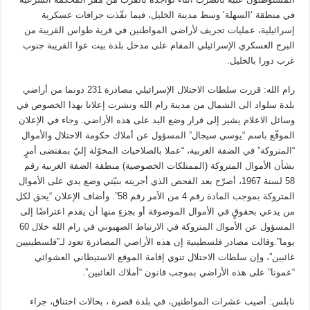
في منطقة ‘السهلة’ وسط مدينة الخليل، فيما نفّذت جرافات عسكرية
إسرائيلية، عمليات تجريف لأراضي المواطنين في قرية طواس القريبة من
البرج العسكري الإسرائيلي المقام على مدخل بلدة بيت عوا القريبة جنوب
غرب دورا بالخليل.
رام الله: قررت سلطات الاحتلال الإسرائيلي مصادرة 231 دونما من أراضي
بلدة سلواد الى الشمال من مدينة رام الله ونشرت إعلانا بهذا الخصوص في
وسائل الاعلام يشير إلى قرار وضع اليد على هذه الأراضي. وجاء في الإعلان
الموقّع باسم “يوسي سيجال” المسؤول عن أملاك حكومة الاحتلال والأموال
“المتروكة” في الضفة الغربية، “عملا بالصلاحيات المخوّلة إليّ بمقتضى أمرٍ
بشأن الأموال المتروكة (الممتلكات الخصوصية) منطقة الضفة الغربية رقم
58 لسنة 1967، أصرّح بعد الفحص الذي أجريته بنيّتي وضع يدي على الأموال
المتروكة بموجب المادة رقم 4 من الأمر رقم 58”. وأضاف الإعلان “يحق لكل
من يدعي بحقوقٍ في الأموال الموصوفة أو بجزءٍ منها أن يقدم اعتراضًا إلى
المسؤول عن الأموال المتروكة في الارتباط الصهيوني في رام الله خلال 60
يوما”.وقالت مصادر فلسطينية إن هذه الأراضي المصادرة تعود لـ”فلسطينيين
غائبين”، وإن سلطات الاحتلال تنوي إقامة الموقع الاستيطاني العشوائي
“عمونا” على هذه الأراضي بموجب قانون “أملاك الغائبين”.
نابلس: أصيب عشرات المواطنين، في بلدة قصرة ، بحالات اختناق، جراء