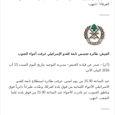
الفرقاء”.-انتهى-
———
الجيش: طائرة تجسس تابعة للعدو الإسرائيلي خرقت أجواء الجنوب
(أ.ل) – صدر عن قيادة الجيش– مديرية التوجيه بتاريخ اليوم السبت 13 آب
2016 البيان الآتي:
عند الساعة 15.30 من يوم امس، خرقت طائرة استطلاع تابعة للعدو
الاسرائيلي الأجواء اللبنانية من فوق بلدة كفركلا، ونفّذت طيراناً دائرياً فوق
مناطق الجنوب، ثم غادرت الأجواء عند الساعة 21.00 من فوق بلدة علما
الشعب.-انتهى-
——–