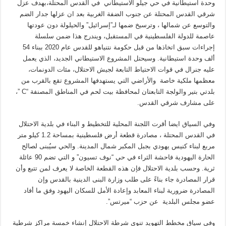
وحدة استيطانية في حي جيلو الاستيطاني في القدس المحتلة،بهدف عزل
شرقي القدس المحتلة عن جنوب الضفة الغربية بعد ان عزلها جدار الضم
والتوسع عن شمالها ، وترسيخ ضمها لـ”إسرائيل” والحيلولة دون عودتها
عاصمة للدولة الفلسطينية في المستقبل، ويندرج هذا ضمن سلسلة
إجراءات سبق اتخاذها من قبل حكومة نتنياهو للقدس عام 2020 ببناء 54
ألف وحدة استيطانية. وسيحتل المشروع الاستيطاني الجديد، الذي يعمل
عليه جنرال في قوات الاحتياط التابعة لجيش الاحتلال، مئات الدونمات،
معظمها ملكية خاصة والأراضي التي يستهدفها المشروع تقع بالقرب من
بلدتي بتير والولجة التابعتان لمحافظة بيت لحم في المناطق المصنفة “C ”،
على مشارف شرقي القدس.
وفي السياق ايضا أقرت اللجنة المحلية للتخطيط و البناء في بلدية الاحتلال
في القدس المحتلة ، مصادرة قطعة أرض فلسطينية بمساحة 1.2 كيلو متر
مربع لبناء كنيس يهودي بجبل المكبر شمال المدينة. والحي سيُبنى لصالح
الحارة اليهودية فاحشة الثراء في حي “نوف تسيون” و التي تضم 90 عائلة
ثرية. وحسب بلدية الاحتلال فإن هذه القطعة الخاصة لا يعرف لمن تتبع وأن
قرار المصادرة جاء بناءً على طلب وزارة البنى الدينية بالقدس وإن
المصادرة ضرورية لبناء المعابد وإعادة الأمل للسكان اليهود وفق ما أفاد
عضو مجلس البلدية عن حزب “ميرتس”.
وفي سياق مخطط التهويد تنوي شرطة الاحتلال إنشاء خمسة مراكز شرطية