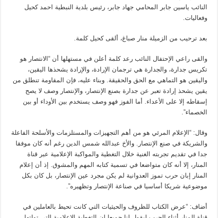
النائب ياسين جابر المحامي جهاد جابر، رئيس بلدية النبطية احمد كحيل
وفعاليات.
بعد ترحيب من الزميلة منار صباغ، ألقى كحيل كلمة.
والقى راعي الإحتفال النائب رعد كلمة أعلن في مستهلها أن “الانتصار هو
تكريس جدارة، والجدارة هي ترجمان الإرادة، والإرادة يشحذها اليقين،
واليقين هو التماهي مع الحق والحقيقة. وبناء عليه، فإن المقاومة تنطلق من
يقين يشحذ إرادة تعبر عن جدارة بصنع الإنتصار، والإنتصار وصف لا يصح
إسقاطه إلا على الأعداء. أما الفوز فهو وصف يستخدم بين الأوداء أو بين
الخصماء”.
وقال: “الإعلام المرئي هو من أهم التجهيزات والمستلزمات والأسلحة الفاعلة
والشريكة في صنع الإنتصار. والأخ عبدالله شمس الدين رغم أنه كان موفقا
جدا في تقديم تجربته الغنية خلال التغطية والمواكبة الإعلامية عبر قناة
المنار، إلا أنه كان متواضعا في تسمية كتابه المهم والمشوق. إذ أن إعلام
المنار إبان حرب تموز العدوانية لم يكن مجرد عين الإنتصار، بل كان بكل
موضوعية شريكا أساسيا في صناعة الإنتصار وتظهيره”.
أضاف: “عرض الكتاب للظروف والحيثيات التي كانت تحيط بالعاملين في
قناة المنار أثناء الحرب ليقول لنا جميعا ان التغطية الإعلامية التي تولتها