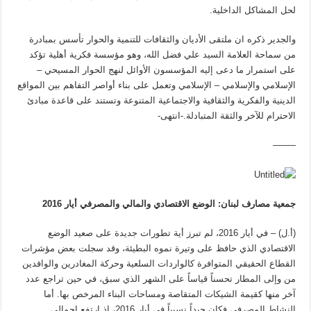
لحل المشاكل الداخلية.
والجدير ذكره ان ملتقى الأديان والثقافات للتنمية والحوار تأسس بمبادرة
من سماحة العلامة السيد علي فضل الله، وهو مؤسسة فكرية أهلية تؤكد
على استمرار ما دعى إليه المؤسسون الأوائل لنهج الحوار المسيحي –
الإسلامي والإسلامي – الإسلامي وتعمل على بناء أواصر التفاهم بين المواقع
الدينية والفكرية والثقافية والاجتماعية المتنوعة وتستند على قاعدة مبادئ
الاحترام للآخر والثقة المتبادلة.-انتهى-
——–
جمعية مصارف لبنان: الوضع الاقتصادي والمالي والمصرفي أيار 2016
(أ.ل) – في أيار 2016، لم تبرز أية تطورات جديدة على صعيد الوضع
الاقتصادي الذي حافظ على وتيرة نموه البطيئة، وقد سجلت بعض مؤشرات
القطاع الحقيقي المتوافرة كالواردات السلعية وحركة المغادرين والوافدين
من وإلى المطار تحسناً قياساً على الشهر الذي سبق، في حين تراجع عدد
آخر منها كقيمة الشيكات المتقاصة ومساحات البناء المرخص بها. أما
النشاط المصرفي فكان جيداً نسبياً في أيار 2016، إذ ارتفع إجمالي