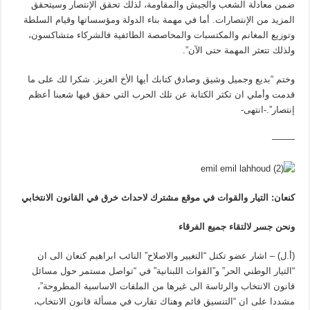
ضمن معادلة الشعب والجيش والمقاومة، لذلك تحقق الإنتصار وسيتحقق
المزيد من الإنتصارات. أما في مهمة بناء الدولة ومؤسساتها وقيام السلطة
وتوزيع المغانم والمكتسبات والمحاصصة الطائفية فالشركاء متشاكسون،
ولذلك تتعثر المهمة حتى الآن”.
وختم “بديع وجميل وشيق وصادق كتابك أيها الأخ العزيز. شكرا لك على ما
قدمت وأملي ان تكثر الكتابة عن تلك الحرب التي حقق فيها شعبنا أعظم
إنتصار”.-انتهى-
——–
كنعان: التيار والقوات في موقع مشترك لاحداث خرق في القانون الانتخابي
ونحن جسر لالتقاء جميع الفرقاء
(أ.ل) – اشار عضو تكتل “التغيير والاصلاح” النائب ابراهيم كنعان الى ان
“التيار الوطني الحر” و”القوات اللبنانية” في “تواصل مستمر حول مسائل
قانون الانتخاب والرئاسة الى غيرها من الملفات الاساسية المطروحة”،
مشددا على ان “التنسيق قائم وهناك تقارب في مسألة قانون الانتخاب،