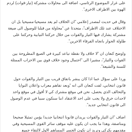
على غرار الموضوع الرئاسي، اضافة الى محاولات مشتركة (تيار-قوات) لردم
الهوة بين الاطراف الاخرى”.
وقال في حديث لمصدر إعلامي “ان الخلاف لم يعد مسيحيا-مسيحيا بل ان
الاختلاف عند تلك الاطراف”، متحدثا عن “محاولة من قبلنا للوصول الى صيغة
مشتركة يشارك فيها التيار والقوات من خلال حركتنا النيابية وحركتنا على
طاولة الحوار باتجاه الفرقاء الاخرين”.
واوضح كنعان ان “لا خلاف ولا نقطة تباعد كبيرة في الصيغ المطروحة بين
القوات والتيار”، مشيرا الى “احتمال وجود خلاف قوي بين الاحزاب الممثلة
للسنة والشيعة”.
وردا على سؤال عما اذا كان يبشر باتفاق قريب بين التيار والقوات حول
قانون انتخابي، لفت كنعان الى انه “وبعد تفاهم معراب واعلان النوايا
والتحالف الذي يحصل، نحن في موقع مشترك كي لا أقول في موقع واحد
لاحداث خرق ولا يجب على احد الاعتقاد اننا سنكون سببا في عدم الوصول
الى قانون انتخابي جديد”.
اضاف “ان التيار والقوات يريدان قانونا انتخابيا جديدا يؤمن تمثيلا صحيحا
ومناصفة، وهذا ما يجب ان يكون عليه موقف سائر القوى المسيحية وفي
مقدمهم بكركي ونريد ان نكون الجسر المساهم الاول لالتقاء جميع