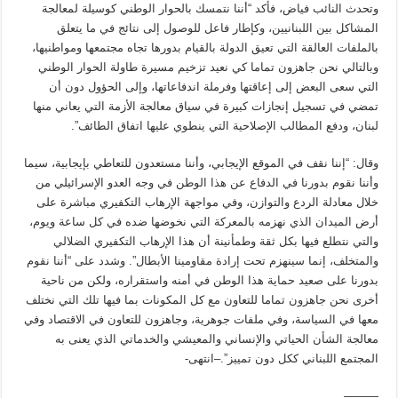
وتحدث النائب فياض، فأكد “أننا نتمسك بالحوار الوطني كوسيلة لمعالجة
المشاكل بين اللبنانيين، وكإطار فاعل للوصول إلى نتائج في ما يتعلق
بالملفات العالقة التي تعيق الدولة بالقيام بدورها تجاه مجتمعها ومواطنيها،
وبالتالي نحن جاهزون تماما كي نعيد تزخيم مسيرة طاولة الحوار الوطني
التي سعى البعض إلى إعاقتها وفرملة اندفاعاتها، وإلى الحؤول دون أن
تمضي في تسجيل إنجازات كبيرة في سياق معالجة الأزمة التي يعاني منها
لبنان، ودفع المطالب الإصلاحية التي ينطوي عليها اتفاق الطائف”.
وقال: “إننا نقف في الموقع الإيجابي، وأننا مستعدون للتعاطي بإيجابية، سيما
وأننا نقوم بدورنا في الدفاع عن هذا الوطن في وجه العدو الإسرائيلي من
خلال معادلة الردع والتوازن، وفي مواجهة الإرهاب التكفيري مباشرة على
أرض الميدان الذي نهزمه بالمعركة التي نخوضها ضده في كل ساعة ويوم،
والتي نتطلع فيها بكل ثقة وطمأنينة أن هذا الإرهاب التكفيري الضلالي
والمتخلف، إنما سينهزم تحت إرادة مقاومينا الأبطال”. وشدد على “أننا نقوم
بدورنا على صعيد حماية هذا الوطن في أمنه واستقراره، ولكن من ناحية
أخرى نحن جاهزون تماما للتعاون مع كل المكونات بما فيها تلك التي نختلف
معها في السياسة، وفي ملفات جوهرية، وجاهزون للتعاون في الاقتصاد وفي
معالجة الشأن الحياتي والإنساني والمعيشي والخدماتي الذي يعنى به
المجتمع اللبناني ككل دون تمييز”.–انتهى-
———