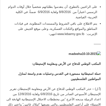
على الراغبين بالتطوع، أن يتقدموا بطلباتهم شخصياً خلال أوقات الدوام
الرسمي اعتباراً من 8/8/2016 ولغاية 6/9/2016 ضمناً، في الكلية
الحربية- الفياضية.
يتم الاطلاع على باقي الشروط والمستندات المطلوبة، في قيادات
المناطق والمواقع والثكنات العسكرية، وعلى موقع الجيش على
الإنترنت: www.lebarmy.gov.lb-انتهى-
——-
المكتب الوطني للدفاع عن الأرض ومقاومة الإستيطان:
حملة استيطانية مسعورة في القدس وعمليات هدم واسعة لمنازل
المواطنين الفلسطينيين
(أ.ل) – حذر المكتب الوطني للدفاع عن الأرض ومقاومة الإستيطان تقرير
الإستيطان الأسبوعي الصادر من تاريخ 6/8/2016 ولغاية 12/8/2016 من
اعداد الزميلة مديحه الأعرج “من مخططات الاحتلال الإستيطانية الهادفة الى
الإستيلاء على أراضي الفلسطينين والتي يصنفها “املاك غائبين” واعتبر ذلك