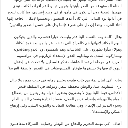
القناة المستهدفة من العدو بأبنيتها وتجهيزاتها وطاقم أفرادها كانت تؤدي
مهمتها الصعبة دون أن تكون في مأمن او في وضع إعتيادي، وما كانت لتنجح
في أدائها لولا البدائل التي كان أعدها المعنيون وتحسبوا لإمكان الحاجة إليها
أثناء الحرب. وهذا إن دل على شيء فإنما يدل على حسن التقدير والتدبير”.
وقال: “المقاومة بالنسبة الينا قدر وليست خيارا فحسب، والذين يحيكون
اليوم المكائد لإنهائها هم كالمرأة التي نقضت غزلها من بعد قوة أنكاثا،
وهؤلاء بدأوا يظهرون على الشاشات وهم يلتمسون ود العدو ويصافحونه
ويشاركونه المنتديات ويبادلهم العدو الإستعداد لزيارتهم في عواصمهم
العربية في مرحلة لم تعد الشاشات تذكر فلسطين ولا تحدث عن إحتلال
اليهود لأرضها ولا يستفزها طوفان المستوطنات في القدس والضفة الغربية”.
وتابع: “في لبنان ثمة من خاب ظنونه وخسر رهانه في حرب تموز، ولا يزال
يرى المقاومة عبئا، والوطن محفظة سفر، وموقعه في السلطة قدس
الأقداس، فيما اللبنانيون لا يشعرون بحضور الدولة وهم يئنون من إنقطاع
المياه والكهرباء، وإنعدام فرص العمل، وفساد الإدارة وتضخم الدين العام
وسوء التدبير في الإنماء، وفي معالجة النفايات والتلوث البيئي، وفي إرتفاع
السكن والإستشفاء”.
أضاف: “في مهمة التحرير والدفاع عن الوطن وحمايته، الشركاء متفاهمون