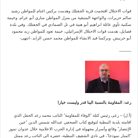
قوات الاحتلال اقتحمت قرية الجفتلك وهدمت بركس اغنام للمواطن رشيد
سالم حزيرات، والواجهة المتبقية من منزل المواطن ساري أبو عرام، وخيمة
سكنية تأوي عائلة ابراهيم أبو هنية في تل الصمادي في الجفتلك. وفي بلدة
فصايل، هدمت قوات الاحتلال الإسرائيلي، خيمة تعود للمواطن زيد محمود
أبو خربيش. وبركسا قيد الانشاء للمواطن محمد حسن الزايد.-انتهى-
———
رعد: المقاومة بالنسبة الينا قدر وليست خيارا
(أ.ل) – رعى رئيس كتلة “الوفاء للمقاومة” النائب محمد رعد الحفل الذي
اقامته بلدية النبطية لتوقيع كتاب الصحفي عبدالله شمس الدين “عين
الإنتصار” وقائع وأسرار مجهولة في إدارة الحرب الاعلامية خلال عدوان تموز
“المنار نموذجا”، في نادي الشقيف النبطية، حضره الى النائب رعد ممثل