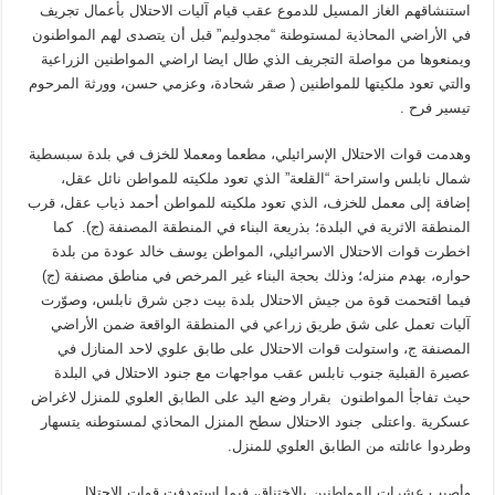
استنشاقهم الغاز المسيل للدموع عقب قيام آليات الاحتلال بأعمال تجريف
في الأراضي المحاذية لمستوطنة “مجدوليم” قبل أن يتصدى لهم المواطنون
ويمنعوها من مواصلة التجريف الذي طال ايضا اراضي المواطنين الزراعية
والتي تعود ملكيتها للمواطنين ( صقر شحادة، وعزمي حسن، وورثة المرحوم
تيسير فرح .
وهدمت قوات الاحتلال الإسرائيلي، مطعما ومعملا للخزف في بلدة سبسطية
شمال نابلس واستراحة “القلعة” الذي تعود ملكيته للمواطن نائل عقل،
إضافة إلى معمل للخزف، الذي تعود ملكيته للمواطن أحمد ذياب عقل، قرب
المنطقة الاثرية في البلدة؛ بذريعة البناء في المنطقة المصنفة (ج). كما
اخطرت قوات الاحتلال الاسرائيلي، المواطن يوسف خالد عودة من بلدة
حواره، بهدم منزله؛ وذلك بحجة البناء غير المرخص في مناطق مصنفة (ج)
فيما اقتحمت قوة من جيش الاحتلال بلدة بيت دجن شرق نابلس، وصوّرت
آليات تعمل على شق طريق زراعي في المنطقة الواقعة ضمن الأراضي
المصنفة ج، واستولت قوات الاحتلال على طابق علوي لاحد المنازل في
عصيرة القبلية جنوب نابلس عقب مواجهات مع جنود الاحتلال في البلدة
حيث تفاجأ المواطنون بقرار وضع اليد على الطابق العلوي للمنزل لاغراض
عسكرية .واعتلى جنود الاحتلال سطح المنزل المحاذي لمستوطنه يتسهار
وطردوا عائلته من الطابق العلوي للمنزل.
وأصيب عشرات المواطنين بالاختناق، فيما استهدفت قوات الاحتلال