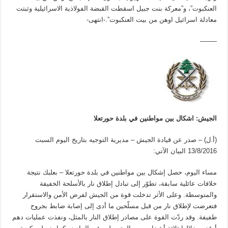
العنكبوت”، و”معركة بنت جبيل اسقطت القبضة الفولاذية الاسرائيلية وثبتت
معادلة اسرائيل اوهن من بيت العنكبوت”.-انتهى-
——–
الجيش: اشكال بين مواطنين في بلدة حورتعلا
(أ.ل) – صدر عن قيادة الجيش – مديرية التوجيه بتاريخ اليوم السبت
13/8/2016 البيان الآتي:
مساء اليوم، حصل إشكال بين مواطنين في بلدة حورتعلا – بعلبك نتيجة
خلافات عائلية سابقة، تطوّر إلى تبادل إطلاق نار بالأسلحة الخفيفة
والمتوسطة. وعلى الأثر تدخلت قوة من الجيش لفرض الأمن والاستقرار
فتعرضت لإطلاق نار من قبل مسلّحين ما أدى إلى إصابة ضابط بجروح
طفيفة. وقد ردّت القوة على مصادر إطلاق النار بالمثل، ونفذت عمليات دهم