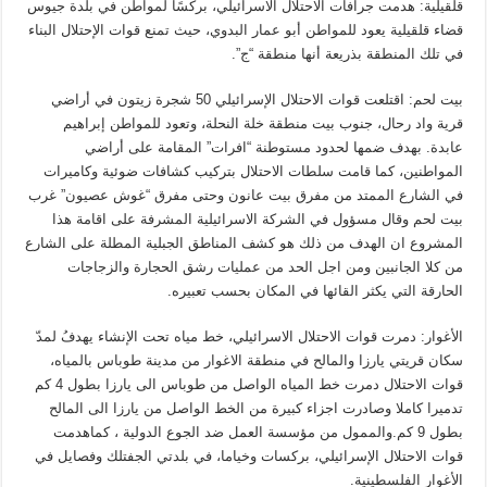
قلقيلية: هدمت جرافات الاحتلال الاسرائيلي، بركسًا لمواطن في بلدة جيوس
قضاء قلقيلية يعود للمواطن أبو عمار البدوي، حيث تمنع قوات الإحتلال البناء
في تلك المنطقة بذريعة أنها منطقة “ج”.
بيت لحم: اقتلعت قوات الاحتلال الإسرائيلي 50 شجرة زيتون في أراضي
قرية واد رحال، جنوب بيت منطقة خلة النحلة، وتعود للمواطن إبراهيم
عابدة. بهدف ضمها لحدود مستوطنة “افرات” المقامة على أراضي
المواطنين، كما قامت سلطات الاحتلال بتركيب كشافات ضوئية وكاميرات
في الشارع الممتد من مفرق بيت عانون وحتى مفرق “غوش عصيون” غرب
بيت لحم وقال مسؤول في الشركة الاسرائيلية المشرفة على اقامة هذا
المشروع ان الهدف من ذلك هو كشف المناطق الجبلية المطلة على الشارع
من كلا الجانبين ومن اجل الحد من عمليات رشق الحجارة والزجاجات
الحارقة التي يكثر القائها في المكان بحسب تعبيره.
الأغوار: دمرت قوات الاحتلال الاسرائيلي، خط مياه تحت الإنشاء يهدفُ لمدّ
سكان قريتي يارزا والمالح في منطقة الاغوار من مدينة طوباس بالمياه،
قوات الاحتلال دمرت خط المياه الواصل من طوباس الى يارزا بطول 4 كم
تدميرا كاملا وصادرت اجزاء كبيرة من الخط الواصل من يارزا الى المالح
بطول 9 كم.والممول من مؤسسة العمل ضد الجوع الدولية ، كماهدمت
قوات الاحتلال الإسرائيلي، بركسات وخياما، في بلدتي الجفتلك وفصايل في
الأغوار الفلسطينية.