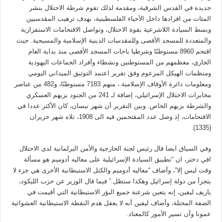
جديدة في القدس الشرقية، ومقدمة لذلك تقوم شرطة الاحتلال بنشر
المئات من افرادها داخل الأحياء الفلسطينية، بهدف ترهيب المقدسيين
وبسط السيادة اللاشرعية بقوة الاحتلال، وتواصل الاقتحامات الاستفزازية
والمتعددة للمسجد الأقصى وللمقدسات الدينية الإسلامية والمسيحية. حيث
اقتحم 8960 مستوطنًا وشرطيا باحات المسجد الأقصى منذ بداية العام
الجاري، معظمهم من المستوطنين ونشطاء وأفراد الجماعات اليهودية
ومنظمات الهيكل المزعوم وفق تقرير اعتمد التوثيق الميداني اليومي
ومعلومات دائرة الأوقاف الإسلامية ، منهم 7183 مستوطنًا، و482 من عناصر
مخابرات الاحتلال الإسرائيلي، إضافة لـ 241 من الجنود بزيهم العسكري
والشرطة بزيهم الخاص. وبين التقرير أن شهر نيسان، كان الأكثر عددا في
الاقتحامات، إذ وصل عدد المقتحمين فيه الى 1908، تلاه شهر حزيران
(1335).
وفي السياق ايضا قال رئيس لجنة الخارجية والأمن البرلمانية لدى الاحتلال
افي دختر، ان “تطبيق السيادة الإسرائيلية على معاليه أدوميم هو مسألة
وقت ليس إلا”، وأضاف “معاليه أدوميم والكتل الاستيطانية الأخرى هي جزء لا
يتجزأ من دولة إسرائيل وهكذا ستظل.” فيما قال الوزير عن حزب الليكود،
ياريف ليفين، إنه يتعين شرعنة جميع البؤر الاستيطانية التي أقيمت في
الضفة المحتلة، وأضاف ليفين أنه لا يعقل هدم النقطة الاستيطانية العشوائية
عمونا وأن تسير الأمور كالمعتاد.