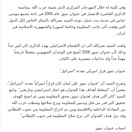
وفي كلمة له خلال المهرجان المركزي الذي يقيمه حزب الله بمناسبة
الذكرى العاشرة للانتصار في عدوان تموز عام 2006 في باحة مجمع موسى
عباس في مدينة بنت جبيل، توجه السيد نصرالله بالشكر الخاص لكل الدول
التي وقفت الى جانب المقاومة وخاصةً لسوريا والجمهورية الاسلامية في
ايران.
ولفت السيد نصرالله الى ان الاهتمام الاسرائيلي بهذه الذكرى كان كبير جداً
وذلك لأن عدوان تموز 2006 أصبح في الوجدان الصهيوني مفصلاً تاريخياً
مهماً جداً وله تداعيات مصيرية على الكيان.
عدوان تموز قرار اميركي نفذته “اسرائيل”
وشرح السيد أن “عدوان تموز على لبنان كان قراراً اميركياً نفذته “اسرائيل”،
معتبراً أن “اسقاط أهداف هذا العدوان هو انجاز استراتيجي وتاريخي”. وتابع
السيد “كان أكبر هدف لعدوان تموز سحق المقاومة ومن ثم اصبح الهدف
تحقيق اكبر قدر من قتل وتدمير للمقاومة ونزع سلاحها وشطب حزب الله
من المعادلة الداخلية والاقليمية ومن ثم اخراج المقاومة من جنوب الليطاني
وقد نزل هدف العدوان الى نزع سلاح المقاومة في جنوب الليطاني”.
اسباب عدوان تموز