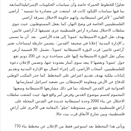
تجاوزًا للخطوط الحمراء خاصة وأن سياسات الحكومات الإسرائيليةالسابقة
بما فيها سياسات الليكود كانت قد امتنعت عن مصادرة ما تسميه ” أراضي
الغائبين ” لأغراض استيطانية، واتهم حكومة الاحتلال بسرقة أراضي
الفلسطينيين الخاصة في وضح النهار، كما يفعل المستوطنون. حيث تنوي
سلطات الاحتلال مصادرة أراض فلسطينية جرى تصنيفها كـ’أراضي غائبين’
بهدف نقل البؤرة الاستيطانية ‘عمونا’ إلى هذه الأراضي . بعد أن ما تسمى
بـ’الإدارة المدنية’ إعلانا في صحيفة ‘القدس’، يتضمن خارطة لمساحات تعتبر
‘أراضي غائبين’ قرب البؤرة الاستيطانية ‘عمونا’، تشمل 30 قسيمة أرض
يمكن نقل البؤرة الاستيطانية إليها على مساحدة تزيد عن 200 دونم تقع
حول ‘عمونا’ وبعضها لا يبعد سوى أمتار معدودة عنها، وتضمن الإعلان دعوة
للفلسطينيين، أصحاب الأراضي، إلى إجراء اتصال مع الإدارة المدنية وتقديم
إثباتات ملكية بهدف تقديم اعتراض على المخطط. كما حذر المكتب الوطني
للدفاع عن الأرض ومقاومة الإستيطان، من تصعيد اسرائيل لممارساتها
العدوانية في القدس المحتلة، بما في ذلك مشاريعها الاستيطانية وسعيها
المحموم لحسم موضوع القدس وفرض أمر واقع فيها، حيث كشفت سلطات
الاحتلال عن بناء 2000 وحدة استيطانية جديدة في القدس المحتلة على
أراضٍ فلسطينية تقع بين مستوطنة “جيلو” ،المقامة هي الأخرى على أراضٍ
فلسطينية، وبين شارع الأنفاق قرب بيت جالا.
ويأتي هذا المخطط بعد اسبوعين فقط من الإعلان عن مخطط بناء 770