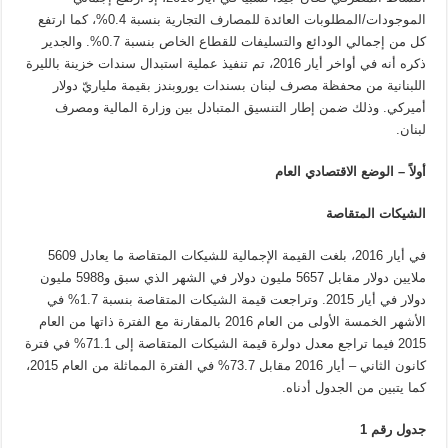
الموجودات/المطلوبات العائدة للمصارف التجارية بنسبة 0.4%، كما ارتفع
كل من إجمالي الودائع والتسليفات للقطاع الخاص بنسبة 0.7%. والجدير
ذكره أنه في أواخر أيار 2016، تم تنفيذ عملية استبدال سندات خزينة بالليرة
اللبنانية من محفظة مصرف لبنان بسندات يوروبندز بقيمة ملياريّ دولار
أميركي. وذلك ضمن إطار التنسيق المتبادل بين وزارة المالية ومصرف
لبنان.
أولاً – الوضع الاقتصادي العام
الشيكات المتقاصة
في أيار 2016، بلغت القيمة الإجمالية للشيكات المتقاصة ما يعادل 5609
ملايين دولار مقابل 5657 مليون دولار في الشهر الذي سبق و5988 مليون
دولار في أيار 2015. وتراجعت قيمة الشيكات المتقاصة بنسبة 1.7% في
الأشهر الخمسة الأولى من العام 2016 بالمقارنة مع الفترة ذاتها من العام
2015 فيما تراجع معدل دولرة قيمة الشيكات المتقاصة إلى 71.1% في فترة
كانون الثاني – أيار 2016 مقابل 73.7% في الفترة المماثلة من العام 2015،
كما يتبين من الجدول أدناه.
جدول رقم 1