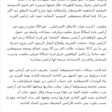
الاسرائيلي محولا رئيسيا للكهرباء، خلال قمعها لمسيرة كفر قدوم الاسبوعية
السلمية المناهضة للاستيطان والمطالبة بفتح شارع القرية المغلق منذ أكثر
من 14 عاما لصالح مستوطني “قدوميم” المقامة عنوة على اراضي القرية.
سلفيت: أعدمت قوات الاحتلال الاسرائيلي، ، نحو 250 شجرة زيتون في
أراضي بلدة اسكاكا شرق سلفيت،وجًرفت مساحات واسعة من حقول
الزيتون الواقعة في أراضي منقطة “البياضة” في قرية اسكاكا بزعم انها
“أراضي دولة”، عمليات التجريف واقتلاع أشجار الزيتون التي يتروح عمرها
من ما بين 3-10 سنوات، طالت اكثر من 20 دونم، لصالح توسعة مستوطنتي
“نفيه حنانيا” و”رحاليم” الواقعتين شرق قرية اسكاكا شرقي سلفيت. ودمرت
السناسل والجدران الاستنداية بذريعة أنها اراضي مصادرة “.
كما قامت جرافات تابعة لمستوطنة” ليشم”، بتجريف جديد في أراضي تتبع
بلدة ديربلوط من جهة السهل من الناحية الشرقية للبلدة، تهيئة للمزيد من
بناء الوحدات الاستيطانية على حساب أراضي دير بلوط.،فيماواصلت ما
يسمى بجامعة ومستوطنة”اريئيل” سكب مجاريها ومياهها العادمة في أراضي
غرب سلفيت ملوثة البيئة من هواء وتربة ومياه.وقال شهود عيان أن
المجاري تشبه النهر الجاري لغزارتها وعدم توقفها على مدار الساعة، وهو ما
تسبب بتلوث بيئي خاصة للأراضي المحيطة بمجرى المياه العادمة.