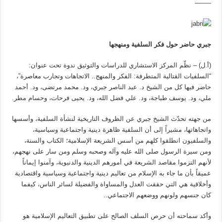
——–
جبري حاضر حول فكر السلفية ومنهجها
(أ.ل) – نظّم المركز الاستشاري للدراسات والتوثيق ندوة تحت عنوان:
“السلفيات القتالية المتطرفة: الفكر والمنهج.. الاتجاهات وتجارب معاصرة”،
حاضر فيها كل من الشيخ د. عبد الناصر جبري، ود. محمد مرتضى، ود. أحمد
ملي، ود. يوسف طباجة، ود. علي فضل الله، ود. يحيى فرحات، وحسام مطر.
من جهته تحدّث الشيخ جبري عن الظروف التاريخية لنشأة السلفية، وأسسها
واتجاهاتها، مشيراً إلى أن السلفية ظاهرة دينية واجتماعية وسياسية،
والسلفيون انطلقوا كلهم من أسس الشريعة الإسلامية؛ الكتاب والسنة،
ومن سيرة الرسول صلى الله عليه وآله وصحبه وسلم ومن سار على نهجهم،
لأنهم التزموا مقاصد الشريعة في أمورهم الدينية والدنيوية، وآمنوا إيماناً
عميقاً بأن ما جاء به الإسلام من تعاليم دينية واجتماعية وسياسية واقتصادية
وأخلاقية هي التي حققت العدل والمساواة والفضيلة لسائر الناس، كيفما
كان جنسهم ولونهم ووضعهم الاجتماعي..
وأكد سماحته أن حرص السلف الصالح على تطبيق التعاليم الإسلامية هو