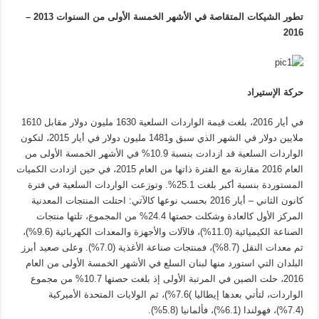
تطور الشيكات المتقاصة في الأشهر الخمسة الأولى من السنوات 2013 –
2016
حركة الإستيراد
في أيار 2016، بلغت قيمة الواردات السلعية 1630 مليون دولار مقابل 1610
ملايين دولار في الشهر الذي سبق و1481 مليون دولار في أيار 2015، لتكون
الواردات السلعية قد ازدادت بنسبة 10.9% في الأشهر الخمسة الأولى من
العام 2016 مقارنة مع الفترة ذاتها من العام 2015، في حين ازدادت الكميات
المستوردة بنسبة أكبر بلغت 25.1%. وتوزعت الواردات السلعية في فترة
كانون الثاني – أيار 2016 بحسب نوعها كالآتي: احتلت المنتجات المعدنية
المركز الأول كالعادة وشكلت حصتها 24.4% من المجموع، تلتها منتجات
الصناعة الكيميائية (11.0%)، فالآلات والأجهزة والمعدات الكهربائية (9.6%)،
ثم معدات النقل (8.7%)، فمنتجات صناعة الأغذية (7.0%). وعلى صعيد أبرز
البلدان التي استورد منها لبنان السلع في الأشهر الخمسة الأولى من العام
2016، حلت الصين في المرتبة الأولى إذ بلغت حصتها 10.7% من مجموع
الواردات، لتأتي بعدها إيطاليا )7.6%)، ثم الولايات المتحدة الأميركية
(7.4%)، فهولندا (6.1%)، فألمانيا (5.8%).