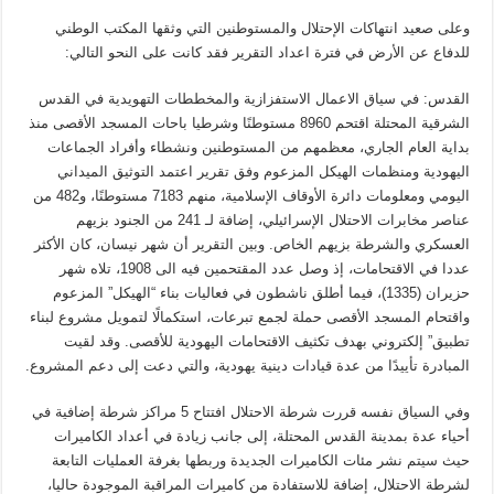
وعلى صعيد انتهاكات الإحتلال والمستوطنين التي وثقها المكتب الوطني
للدفاع عن الأرض في فترة اعداد التقرير فقد كانت على النحو التالي:
القدس: في سياق الاعمال الاستفزازية والمخططات التهويدية في القدس
الشرقية المحتلة اقتحم 8960 مستوطنًا وشرطيا باحات المسجد الأقصى منذ
بداية العام الجاري، معظمهم من المستوطنين ونشطاء وأفراد الجماعات
اليهودية ومنظمات الهيكل المزعوم وفق تقرير اعتمد التوثيق الميداني
اليومي ومعلومات دائرة الأوقاف الإسلامية، منهم 7183 مستوطنًا، و482 من
عناصر مخابرات الاحتلال الإسرائيلي، إضافة لـ 241 من الجنود بزيهم
العسكري والشرطة بزيهم الخاص. وبين التقرير أن شهر نيسان، كان الأكثر
عددا في الاقتحامات، إذ وصل عدد المقتحمين فيه الى 1908، تلاه شهر
حزيران (1335)، فيما أطلق ناشطون في فعاليات بناء “الهيكل” المزعوم
واقتحام المسجد الأقصى حملة لجمع تبرعات، استكمالًا لتمويل مشروع لبناء
تطبيق” إلكتروني بهدف تكثيف الاقتحامات اليهودية للأقصى. وقد لقيت
المبادرة تأييدًا من عدة قيادات دينية يهودية، والتي دعت إلى دعم المشروع.
وفي السياق نفسه قررت شرطة الاحتلال افتتاح 5 مراكز شرطة إضافية في
أحياء عدة بمدينة القدس المحتلة، إلى جانب زيادة في أعداد الكاميرات
حيث سيتم نشر مئات الكاميرات الجديدة وربطها بغرفة العمليات التابعة
لشرطة الاحتلال، إضافة للاستفادة من كاميرات المراقبة الموجودة حاليا،