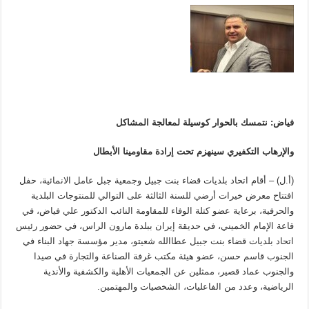
فياض: نتمسك بالحوار كوسيلة لمعالجة المشاكل
والإرهاب التكفيري سينهزم تحت إرادة مقاومينا الأبطال
(أ.ل) – أقام اتحاد بلديات قضاء بنت جبيل وجمعية جبل عامل الانمائية، حفل
افتتاح معرض خيرات أرضي للسنة الثالثة على التوالي للمنتوجات البلدية
والحرفية، برعاية عضو كتلة الوفاء للمقاومة النائب الدكتور علي فياض، في
قاعة الإمام الخميني، في حديقة إيران ببلدة مارون الراس، في حضور رئيس
اتحاد بلديات قضاء بنت جبيل عطاالله شعيتو، مدير مؤسسة جهاد البناء في
الجنوب قاسم حسن، عضو هيئة مكتب غرفة الصناعة والتجارة في صيدا
والجنوب عماد قصير، ممثلين عن الجمعيات الأهلية والكشفية والأندية
الرياضية، وعدد من الفاعليات، الشخصيات والمهتمين.