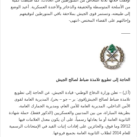
أوقفت خلالها ثلاثة أشخاص من المتورطين في الحادث، كما ضبطت كمية
من الأسلحة المتوسطة والخفيفة والذخائر والأعتدة العسكرية. أعيد الوضع
إلى طبيعته، وتستمر قوى الجيش بملاحقة باقي المتورطين لتوقيفهم
وإحالتهم على القضاء المختص.-انتهى-
——-
الحاجة إلى تطويع تلامذة ضباط لصالح الجيش
(أ.ل) – تعلن وزارة الدفاع الوطني- قيادة الجيش، عن الحاجة إلى تطويع
تلامذة ضباط لصالح الجيش(قوى: بر – جو – بحر)، المديرية العامة لقوى
الأمن الداخلي، المديرية العامة للأمن العام، ومديرية الجمارك العامة،
بطريقة المباراة، من بين المدنيين والعسكريين (الذكور فقط)، حملة شهادة
الثانوية العامة أو ما يعادلها رسمياً، على أن يكون معدل العلامات فيها
20/12 وما فوق، والحائزين على إفادات إثبات القيد في الإمتحانات الرسمية
للعام 2014 لطلاب الثانوية العامة بجميع فروعها.