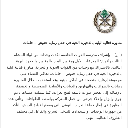
مناورة قتالية ليلية بالذخيرة الحية في حقل رماية حنوش – حامات
(أ.ل) – بإشراف مدرسة القوات الخاصة، نفّذت وحدات من لواء المشاة
الثالث وأفواج: المدرعات الأول ومغاوير البحر والمغاوير والحدود البرية
الثالث، بالاشتراك مع وحدات من القوات الجوية والبحرية، مناورة قتالية ليلية
بالذخيرة الحية في حقل رماية حنوش – حامات، تحاكي القضاء على
مجموعة إرهابية متحصنة في أماكن مبنية. وقد استخدمت خلال المناورة
رمايات بالطوافات والهواوين والدبابات والأسلحة المتوسطة والخفيفة،
بالإضافة إلى تفجير عبوات ناسفة لفتح ثغرات، كما شملت عمليات دعم
جوي وإنزال وإخلاء جرحى من حقل المعركة بواسطة الطوافات. وتأتي هذه
المناورة في إطار خطة التدريب النوعي التي وضعتها قيادة الجيش للتأكد
من جهوزية الوحدات، واستعدادها للتدخل السريع والفاعل في مختلف
الظروف القتالية.-انتهى-