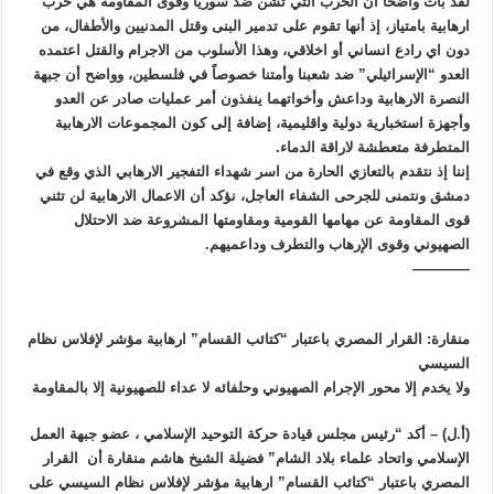
لقد بات واضحاً أن الحرب التي تُشن ضد سوريا وقوى المقاومة هي حرب
ارهابية بامتياز، إذ أنها تقوم على تدمير البنى وقتل المدنيين والأطفال، من
دون اي رادع انساني أو اخلاقي، وهذا الأسلوب من الاجرام والقتل اعتمده
العدو “الإسرائيلي” ضد شعبنا وأمتنا خصوصاً في فلسطين، وواضح أن جبهة
النصرة الارهابية وداعش وأخواتهما ينفذون أمر عمليات صادر عن العدو
وأجهزة استخبارية دولية واقليمية، إضافة إلى كون المجموعات الارهابية
المتطرفة متعطشة لاراقة الدماء.
إننا إذ نتقدم بالتعازي الحارة من اسر شهداء التفجير الارهابي الذي وقع في
دمشق ونتمنى للجرحى الشفاء العاجل، نؤكد أن الاعمال الارهابية لن تثني
قوى المقاومة عن مهامها القومية ومقاومتها المشروعة ضد الاحتلال
الصهيوني وقوى الإرهاب والتطرف وداعميهم.
————
منقارة: القرار المصري باعتبار “كتائب القسام” ارهابية مؤشر لإفلاس نظام
السيسي
ولا يخدم إلا محور الإجرام الصهيوني وحلفائه لا عداء للصهيونية إلا بالمقاومة
(أ.ل) – أكد “رئيس مجلس قيادة حركة التوحيد الإسلامي ، عضو جبهة العمل
الإسلامي واتحاد علماء بلاد الشام” فضيلة الشيخ هاشم منقارة أن القرار
المصري باعتبار “كتائب القسام” ارهابية مؤشر لإفلاس نظام السيسي على