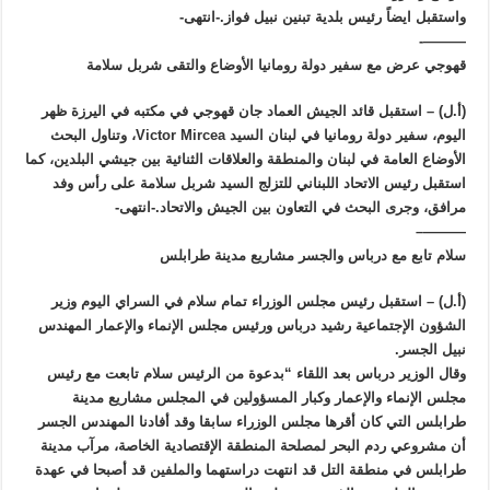
واستقبل ايضاً رئيس بلدية تبنين نبيل فواز.-انتهى-
———-
قهوجي عرض مع سفير دولة رومانيا الأوضاع والتقى شربل سلامة
(أ.ل) – استقبل قائد الجيش العماد جان قهوجي في مكتبه في اليرزة ظهر
اليوم، سفير دولة رومانيا في لبنان السيد Victor Mircea، وتناول البحث
الأوضاع العامة في لبنان والمنطقة والعلاقات الثنائية بين جيشي البلدين، كما
استقبل رئيس الاتحاد اللبناني للتزلج السيد شربل سلامة على رأس وفد
مرافق، وجرى البحث في التعاون بين الجيش والاتحاد.-انتهى-
———–
سلام تابع مع درباس والجسر مشاريع مدينة طرابلس
(أ.ل) – استقبل رئيس مجلس الوزراء تمام سلام في السراي اليوم وزير
الشؤون الإجتماعية رشيد درباس ورئيس مجلس الإنماء والإعمار المهندس
نبيل الجسر.
وقال الوزير درباس بعد اللقاء “بدعوة من الرئيس سلام تابعت مع رئيس
مجلس الإنماء والإعمار وكبار المسؤولين في المجلس مشاريع مدينة
طرابلس التي كان أقرها مجلس الوزراء سابقا وقد أفادنا المهندس الجسر
أن مشروعي ردم البحر لمصلحة المنطقة الإقتصادية الخاصة، مرآب مدينة
طرابلس في منطقة التل قد انتهت دراستهما والملفين قد أصبحا في عهدة