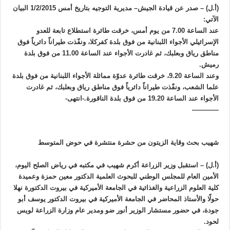
(أ.ل) – صدر عن قيادة الجيش– مديرية التوجيه بتاريخ أمس 1/2/2015 البيان
الآتي:
عند الساعة 7.00 من يوم أمس، خرقت طائرة استطلاع تابعة للعدو
الإسرائيلي الأجواء اللبنانية من فوق بلدة كفركلا، ونفّذت طيراناً دائرياً فوق
مناطق رياق وبعلبك، ثم غادرت الأجواء عند الساعة 11.00 من فوق بلدة
رميش.
وعند الساعة 9.20، خرقت طائرة عدوّة مماثلة الأجواء اللبنانية من فوق بلدة
علما الشعب، ونفّذت طيراناً دائرياً فوق مناطق رياق وبعلبك، ثم غادرت
الأجواء عند الساعة 19.20 من فوق بلدة الناقورة.-انتهى-
————
شهيب بحث وقاية الزيتون من حشرة منتشرة في حوض المتوسط
(أ.ل) – استقبل وزير الزراعة أكرم شهيب في مكتبه في رياض الصلح اليوم،
الأمين العام للمجلس الوطني للبحوث العلمية الدكتور معين حمزة وعميدة
كلية العلوم الزراعية والغذائية في الجامعة الأميركية في بيروت الدكتورة نهلا
حولّا والأستاذ المحاضر في الجامعة الأميركية في بيروت الدكتور يوسف أبو
جودة، في حضور مستشار الوزير أنور ضو ومدير عام وزارة الزراعة لويس
لحود.