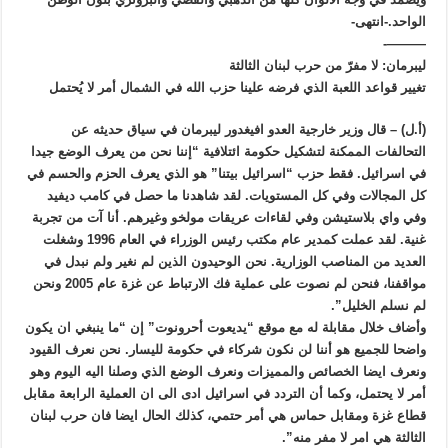
الواحد.-انتهى-
———-
ليبرمان: لا مفرّ من حرب لبنان الثالثة
تغيير قواعد اللعبة الذي فرضه علينا حزب الله في الشمال أمر لا يُحتمل
(أ.ل) – قال وزير خارجية العدو افيغدور ليبرمان في سياق حديثه عن
التحالفات الممكنة لتشكيل حكومة ائتلافية “إننا نحن من يعرف الوضع جيدا
في اسرائيل. فقط حزب “اسرائيل بيتنا” هو الذي يعرف الحزم والحسم في
كل المجالات وفي كل المستويات. لقد شاهدنا ما حصل في كامب ديفيد
وفي واي بلاستيشن وفي لقاءات عريقات مولخو وغيرهم. أنا آت من تجربة
غنية. لقد عملت كمدير عام مكتب رئيس الوزراء في العام 1996 وشغلت
العديد من المناصب الوزارية. نحن الوحيدون الذين لم نغير ولم نبدل في
مواقفنا، فنحن لم نصوت على عملية فك الارتباط عن غزة عام 2005 ونحن
لم نسلم الخليل”.
وأضاف خلال مقابلة له مع موقع “يديعوت أحرونوت” إن “ما ينبغي ان يكون
واضحا للجميع هو أننا لن نكون شركاء في حكومة لليسار. نحن نعرف القيود
ونعرف ايضا الخصائص والمميزات ونعرف الوضع الذي وصلنا اليه اليوم وهو
أمر لا يحتمل، وكما أن التردد في اسرائيل ادى الى ان العملية الرابعة مقابل
قطاع غزة ومقابل حماس هي أمر حتمي، كذلك الحال ايضا فان حرب لبنان
الثالثة هي امر لا مفر منه”.