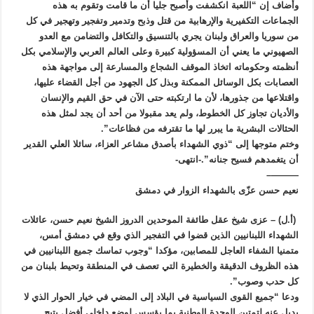
وأضاف إن “اللعبة انكشفت وأصبح جليا أن ما قامت وتقوم به هذه
الجماعات التكفيرية والإرهابية من قتل وذبح وتدمير وتفجير وتهجير في كل
من سوريا والعراق ولبنان يجري بالتنسيق والتكافل والتضامن مع العدو
الصهيوني ما يعني أن المسؤولية كبيرة وعلى العالم العربي والإسلامي بكل
أنظمته وحكوماته اتخاذ الموقف الشجاع والمسارعة إلى مواجهة هذه
العصابات بكل الوسائل الممكنة وبذل كل الجهود من أجل القضاء عليها،
واقتلاعها من جذورها، لأن ما ارتكبته حتى الآن في حق القيم والإنسان
والأديان تجاوز كل الخطوط، ولم يعد مقبولا من أحد أن يجد لمثل هذه
الحثالات البشرية ما يبرر لها ما تقترفه من فظاعات”.
وختم متوجها إلى “ذوي الشهداء بأصدق مشاعر العزاء، سائلا العلي القدير
أن يتغمدهم فسيح جنانه”.-انتهى-
———–
نعيم حسن عزّى بالشهداء الزوار في دمشق
(أ.ل) – عزى شيخ عقل طائفة الموحدين الدروز الشيخ نعيم حسن، عائلات
الشهداء اللبنانيين الذين قضوا في التفجير الذي وقع في دمشق أمس،
متمنيا الشفاء العاجل للمصابين، مؤكدا “وجوب تماسك جميع اللبنانيين في
هذه الظروف الدقيقة والخطيرة التي تعصف في المنطقة وتحيط بلبنان من
كل حدب وصوب”.
ودعا “جميع القوى السياسية في البلاد إلى المضي في خيار الحوار الذي لا
بديل عنه لتمتين الوحدة الوطنية بما يؤسس لوضع داخلي أفضل يتيح