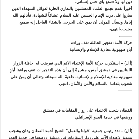
دين لها ولا تتمتع بأي حس إنساني.
أخيراً تقدم تجمع العلماء المسلمين بالتعازي الحارة لعوائل الشهداء الذين
ساروا على درب الإمام الحسين عليه السلام عشاقاً للشهادة، فأنالهم الله
إياها. ونسأل المولى أن يمن على الجرحى بالشفاء العاجل إنه سميع
مجيب.-انتهى-
———-
حركة الأمة: تفجير الحافلة تقف وراءه
أيادٍ صهيونية معادية للإسلام والإنسانية
(أ.ل) – استنكرت حركة الأمة الإعتداء الآثم الذي تعرضت له حافلة الزوار
اللبنانيين في دمشق أمس، مشيرةً إلى أن هذه التفجيرات تقف وراءها أيادٍ
صهيونية معادية للإسلام والإنسانية، داعيةً الله سبحانه وتعالى أن يمنّ على
شعوب بلداننا بالسلام والأمن والأمان.-انتهى-
———–
القطان شجب الاعتداء على زوار المقامات في دمشق
ووضعها في خدمة العدو الإسرائيلي
(أ.ل) – ندد رئيس جمعية “قولنا والعمل” الشيخ أحمد القطان ودان وشجب
بشدة الإعتداء الآثم على زوار المقامات في دمشق ووضعها في خدمة العدو