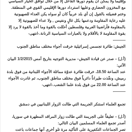
وإقليماً ولا يمكن أن يقوم دورها الفاعل إلا من خلال توافق الخيار السياسي
مع المخزون الحضاري وعليها استرداد دورها الإقليمي القوي في المنطقة.
وختم فضيلته بالقول إن أي بلد عربياً كان أو سواه يكن العداء للصهيونية
عليه رعاية المقاومة ودعمها بكل غالٍ ونفيس , ولا عداء للصهيونية إلا
بالمقاومة فأراضينا العربية وفلسطين أحتُلت بالقوة وما أخذ بالقوة لا يرد إلا
بقوة المقاومة لا بالأقلام ولا بالعبارات السياسية الرنانة.-انتهى-
———-
الجيش: طائرة تجسس إسرائيلية خرقت أجواء مختلف مناطق الجنوب
(أ.ل) – صدر عن قيادة الجيش– مديرية التوجيه بتاريخ أمس 1/2/2015 البيان
الآتي:
عند الساعة 18.50، خرقت طائرة عدوّة مماثلة الأجواء اللبنانية من فوق بلدة
رميش، ونفّذت طيراناً دائرياً فوق مختلف مناطق الجنوب، ثم غادرت الأجواء
عند الساعة 22.00 من فوق بلدة علما الشعب.-انتهى-
———-
تجمع العلماء استنكر الجريمة التي طالت الزوار اللبنانيين في دمشق
(أ.ل) – تعليقاً على الجريمة التي طالت زوار المراقد المطهرة في سوريا،
أصدر تجمع العلماء المسلمين البيان التالي:
تصر الجماعات التكفيرية على التأكيد مرة تلو أخرى أنها جماعات باعت