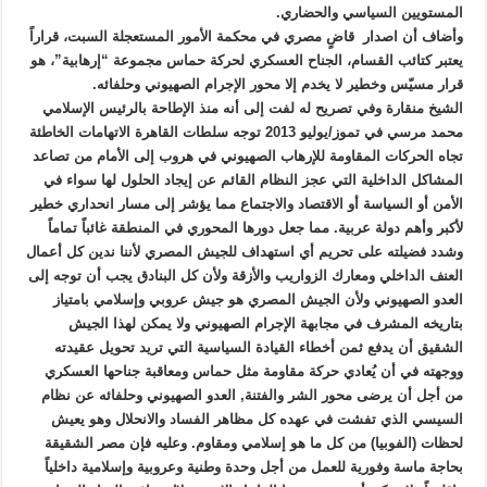
المستويين السياسي والحضاري.
وأضاف أن اصدار قاضٍ مصري في محكمة الأمور المستعجلة السبت، قراراً
يعتبر كتائب القسام، الجناح العسكري لحركة حماس مجموعة “إرهابية”، هو
قرار مسيّس وخطير لا يخدم إلا محور الإجرام الصهيوني وحلفائه.
الشيخ منقارة وفي تصريح له لفت إلى أنه منذ الإطاحة بالرئيس الإسلامي
محمد مرسي في تموز/يوليو 2013 توجه سلطات القاهرة الاتهامات الخاطئة
تجاه الحركات المقاومة للإرهاب الصهيوني في هروب إلى الأمام من تصاعد
المشاكل الداخلية التي عجز النظام القائم عن إيجاد الحلول لها سواء في
الأمن أو السياسة أو الاقتصاد والاجتماع مما يؤشر إلى مسار انحداري خطير
لأكبر وأهم دولة عربية. مما جعل دورها المحوري في المنطقة غائباً تماماً
وشدد فضيلته على تحريم أي استهداف للجيش المصري لأننا ندين كل أعمال
العنف الداخلي ومعارك الزواريب والأزقة ولأن كل البنادق يجب أن توجه إلى
العدو الصهيوني ولأن الجيش المصري هو جيش عروبي وإسلامي بامتياز
بتاريخه المشرف في مجابهة الإجرام الصهيوني ولا يمكن لهذا الجيش
الشقيق أن يدفع ثمن أخطاء القيادة السياسية التي تريد تحويل عقيدته
ووجهته في أن يُعادي حركة مقاومة مثل حماس ومعاقبة جناحها العسكري
من أجل أن يرضى محور الشر والفتنة, العدو الصهيوني وحلفائه عن نظام
السيسي الذي تفشت في عهده كل مظاهر الفساد والانحلال وهو يعيش
لحظات (الفوبيا) من كل ما هو إسلامي ومقاوم. وعليه فإن مصر الشقيقة
بحاجة ماسة وفورية للعمل من أجل وحدة وطنية وعروبية وإسلامية داخلياً