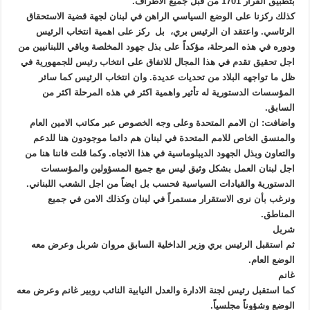
بتطبيق القرار 1701 من قبل جميع الاطراف.
كذلك ركزنا على الوضع السياسي الراهن في لبنان لجهة قضية الاستحقاق
الرئاسي. واعتقد ان الرئيس بري، بل ركز على اهمية انتخاب الرئيس
ودوره في هذه المرحلة، مؤكداً على بذل جهود المخلصة وباقي اللبنانيين من
اجل تحقيق تقدم في هذا المجال للاتفاق على انتخاب رئيس للجمهورية في
ظل ما تواجهه البلاد من تحديات عديدة. وان انتخاب الرئيس كما سائر
المؤسسات الدستورية له تأثير واهمية اكثر في هذه المرحلة اكثر من
السابق.
واضافت: ان الامم المتحدة وعلى وجه الخصوص عبر مكاتب الامين العام
والمنسق الخاص للامم المتحدة في لبنان هم دائما موجودون هنا للدعم
والتعاون وبذل الجهود الديبلوماسية في هذا الاتجاه. وكما قلت فاننا هنا من
اجل لبنان العمل بشكل وثيق ليس مع جميع المسؤولين والمؤسسات
الدستورية والقيادات السياسية فحسب بل ايضاً من اجل الشعب اللبناني.
ونرغب بأن نرى الاستقرار مستمراً في لبنان وكذلك الامن في جميع
المناطق.
شربل
ثم استقبل الرئيس بري وزير الداخلية السابق مروان شربل وعرض معه
الوضع العام.
غانم
كما استقبل رئيس لجنة الادارة والعدل النيابية النائب روبير غانم وعرض معه
الوضع وشؤوناً مجلسياً.