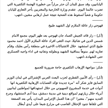
اليابانيين، وقد سبق للبنان أن حذر مراراً من خطورة الهجمة التكفيرية التي
تضرب عالمنا اليوم. تتقدم وزارة الخارجية والمغتربين بأحر التعازي لليابان
حكومةً و شعباً لسقوط هذه الضحية نتيجة عمل ارهابي مشين.-انتهى-
———-
قهوجي زار عائلة الملازم اول الشهيد طبيخ
(أ.ل) – زار قائد الجيش العماد جان قهوجي بعد ظهر اليوم، مجمع الامام
شمس الدين في شاتيلا، حيث التقى افراد عائلة الملازم الأول احمد محمود
طبيخ الذي استشهد خلال الاشتباكات الاخيرة في منطقة رأس بعلبك، وقدّم
تعازيه لهم. منوهاً بمناقبية الشهيد وبطولته وتفانيه في اداء واجبه العسكري
حتى الشهادة.-انتهى-
———
شكر: مواجهة الإرهاب التكفيري حاجة ضرورية للجميع
(أ.ل) – رأى الأمين القطري لحزب البعث العربي الإشتراكي في لبنان الوزير
السابق فايز شكر أنه “مرة جديدة تؤكد العصابات الإرهابية التكفيرية انها
أدوات في خدمة المشروع الصهيوني من خلال استهدافها لمواطنين لبنانيين
أبرياء خلال زيارتهم لمواقع دينية في مدينة دمشق، مما أدى لاستشهاد وجرح
العديد منهم”، معتبرا “ان هذا العمل الإجرامي المدان، يأتي بعد الصفعة
التي تلقاها جنود الإحتلال الغاصب في مزارع شبعا على أيدي أبطال