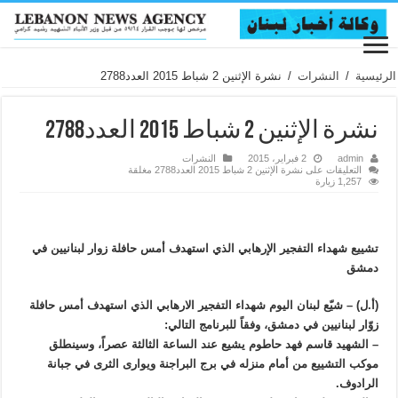
الرئيسية
/
النشرات
/
نشرة الإثنين 2 شباط 2015 العدد2788
نشرة الإثنين 2 شباط 2015 العدد2788
admin
2 فبراير، 2015
النشرات
التعليقات
على نشرة الإثنين 2 شباط 2015 العدد2788 مغلقة
1,257 زيارة
تشييع شهداء التفجير الإرهابي الذي استهدف أمس حافلة زوار لبنانيين في
دمشق
(أ.ل) – شيّع لبنان اليوم شهداء التفجير الارهابي الذي استهدف أمس حافلة
زوّار لبنانيين في دمشق، وفقاً للبرنامج التالي:
– الشهيد قاسم فهد حاطوم يشيع عند الساعة الثالثة عصراً، وسينطلق
موكب التشييع من أمام منزله في برج البراجنة ويوارى الثرى في جبانة
الرادوف.