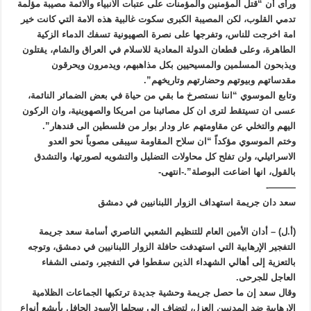
ورأى أن “قتل المؤمنين والمؤمنات على عتبات الانبياء والائمة مصيبة مؤلمة
تدمي القلوب، لكن المصيبة الكبرى سكوت غالبية هذه الامة التي كانت خير
امة اخرجت للناس، وتفرجها على نصرة الصهيونية تسفك الدماء الزكية
الطاهرة، وعلى قطعان الدولة المعادية للاسلام في العراق والشام، يقتلون
ويذبحون المسلمين والمسيحيين بكل مذاهبهم، ويدمرون ويحرقون
مقدساتهم وبيوتهم وحضارتهم وتاريخهم”.
وتابع الموسوي “اننا نستصرخ ما بقي من حياة في بعض الضمائر النائمة،
عسى ان تسيتقط لترى ان كل مصائبنا من امريكا والصهوينية، وان الركون
اليهم والتخلي عن مقاومتهم عار ودار بوار من فلسطين الى قندهار”.
وختم الموسوي مؤكداً “ان سلاح المقاومة سيبقى مصوباً نحو العدو
الاسرائيلي، ولن تفلح كل محاولات التضليل والتشويه لصورتها، والتشدق
بالقول، انها اضاعت البوصلة”.-انتهى-
———-
سعد دان جريمة استهداف الزوار اللبنانيين في دمشق
(أ.ل) – أدان الأمين العام للتنظيم الشعبي الناصري أسامة سعد جريمة
التفجير الإرهابية التي استهدفت حافلة الزوار اللبنانيين في دمشق، وتوجه
بالتعزية إلى أهالي الشهداء الذين سقطوا في التفجير، وتمنى الشفاء
العاجل للجرحى.
وقال سعد إن ما حصل جريمة وحشية جديدة ترتكبها الجماعات الظلامية
الإرهابية ضد المدنيين العزل، لتضاف إلى سجلها الأسود الحافل بأبشع أنواع