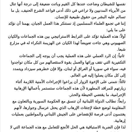
نفسها للشيطان وضاعت عندها كل القيم وباتت ضعيفة إلى درجة أنها تنال
من الأبرياء المدنيين ولا تراعي في ذلك أدنى قواعد الشرع الحنيف، بل ما
تسالم عليه البشر من حقوق طبيعية للإنسان.
إننا في تجمع العلماء المسلمين إذ نستنكر هذا العمل الجبان، يهمنا أن نؤكد
على ما يلي:
أولاً: هذه العملية تؤكد على الترابط الاستراتيجي بين هذه الجماعات والكيان
الصهيوني وهي جاءت تعويضاً لهذا الكيان عن الهزيمة النكراء له في مزارع
شبعا.
ثانياً: إن الرد العملي على هذه العملية يجب أن يوجه إلى الجماعات
التكفيرية التي تقف ورائها والعمل بقوة لاستئصالهم من كل مكان تواجدوا
فيه، سواء في سوريا أو العراق أو لبنان، وإلا فإن خطرهم سيزداد ويتمدد
إلى كل مكان يصلوا إليه في العالم.
ثالثاً: نتمنى على الإخوة الزوار أن يراعوا الإجراءات الأمنية اللازمة أثناء
زيارتهم للمراقد المطهرة لأن هذه الجماعات ستستمر بأعمالها الإرهابية
الإجرامية، ما يقتضي الحيطة والحذر.
رابعاً: نطالب الدولة اللبنانية أن تنسق مع الحكومة السورية وبالتعاون مع
المقاومة لوضع خطة لإجتثاث الإرهاب الذي يحتل عرسال وجوارها، لأنهم
يغتنمون أدنى فرصة للإنقضاض على الجيش اللبناني والمواطنين بعمليات
إرهابية.
لذا فإن الضربة الاستباقية هي الحل الأنجع للتعامل مع هذه الجماعة التي لا