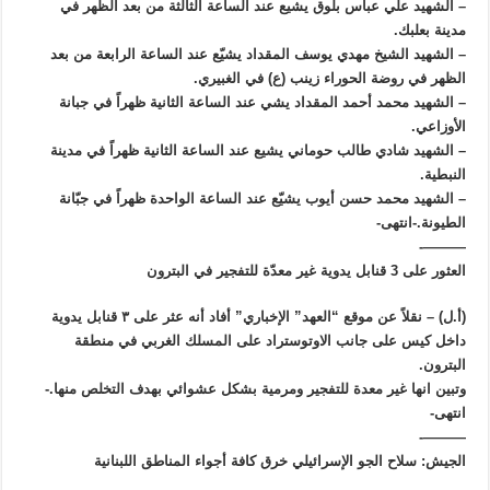
– الشهيد علي عباس بلوق يشيع عند الساعة الثالثة من بعد الظهر في
مدينة بعلبك.
– الشهيد الشيخ مهدي يوسف المقداد يشيّع عند الساعة الرابعة من بعد
الظهر في روضة الحوراء زينب (ع) في الغبيري.
– الشهيد محمد أحمد المقداد يشي عند الساعة الثانية ظهراً في جبانة
الأوزاعي.
– الشهيد شادي طالب حوماني يشيع عند الساعة الثانية ظهراً في مدينة
النبطية.
– الشهيد محمد حسن أيوب يشيّع عند الساعة الواحدة ظهراً في جبّانة
الطيونة.-انتهى-
———-
العثور على 3 قنابل يدوية غير معدّة للتفجير في البترون
(أ.ل) – نقلاً عن موقع “العهد” الإخباري” أفاد أنه عثر على ٣ قنابل يدوية
داخل كيس على جانب الاوتوستراد على المسلك الغربي في منطقة
البترون.
وتبين انها غير معدة للتفجير ومرمية بشكل عشوائي بهدف التخلص منها.-
انتهى-
———-
الجيش: سلاح الجو الإسرائيلي خرق كافة أجواء المناطق اللبنانية