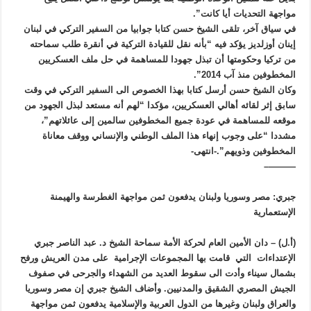
مواجهة التحديات أيا كانت”.
في سياق آخر، تلقى الشيخ حسن كتابا جوابيا من السفير التركي في لبنان
إينان أوزلديز يؤكد فيه “بأنه نقل للقيادة التركية في أنقرة طلب سماحته
من تركيا وحكومتها أن تبذل جهودا للمساهمة في حل ملف العسكريين
المخطوفين منذ آب 2014”.
وكان الشيخ حسن أرسل كتابا بهذا الخصوص الى السفير التركي في وقت
سابق إثر لقائه أهالي العسكريين، مؤكدا “لهم أنه مستعد لبذل الجهود من
موقعه للمساهمة في عودة جميع المخطوفين سالمين إلى عائلاتهم”،
مشددا “على وجوب إنهاء هذا الملف الوطني والإنساني ووقف معاناة
المخطوفين وذويهم”.-انتهى-
———–
جبري: مصر وسوريا ولبنان يدفعون ثمن مواجهة الغطرسة والهيمنة
الإستعمارية
(أ.ل) – دان الأمين العام لحركة الأمة سماحة الشيخ د. عبد الناصر جبري
الإعتداءات التي قامت بها المجموعات الإجرامية على مدن العريش ورفح
بشمال سيناء وأدت الى سقوط العديد من الشهداء والجرحى في صفوف
الجيش المصري الشقيق والمدنيين. وأضاف الشيخ جبري إن مصر وسوريا
والعراق ولبنان وغيرها من الدول العربية والإسلامية يدفعون ثمن مواجهة