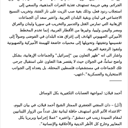
الجرائم. وهي جريمة تستهدف تغذية النعرات المذهبية، والسعي إلى
استجلاب ردود فعل، وذلك بغية صب الزيت على نار الفتنة، وتخريب النسيج
الاجتماعي في لبنان وبقية البلدان العربية. واعتبر سعد أن الجماعات
الإرهابية التي تمارس القتل والتدمير والتخريب في سوريا ولبنان والعراق
ومصر واليمن وليبيا، وغيرها من الأقطار العربية، إنما تخدم المخطط
الأميركي الصهيوني الهادف إلى إغراق هذه البلدان في الفوضى وصولاً إلى
تقسيمها وتفتيتها، وتحويلها إلى محميات خاضعة للهيمنة الأميركية والصهيونية
ولنفوذ الرجعية العربية.
واشار الى انه “ظهر التعاون بين “إسرائيل” والجماعات الإرهابية، بشكل
واضح تماماً، في الجولان حيث لا يقتصر هذا التعاون على استقبال جرحى
تلك الجماعات في مستشفيات فلسطين المحتلة، بل يتعداه إلى الجوانب
الاستخبارية والعسكرية”.-انتهى-
———-
أحمد قبلان: لمواجهة العصابات التكفيرية بكل الوسائل
(أ.ل) – دان المفتي الجعفري الممتاز الشيخ أحمد قبلان، في بيان اليوم،
“الاعتداء الآثم الذي استهدف حافلة لبنانية تقل عدداً من الزوار اللبنانيين
لمقام السيدة زينب في دمشق”، واعتبره “عملا إجراميا وبربريا بكل
المعايير وخارج كل الأطر الدينية والأخلاقية والإنسانية”.