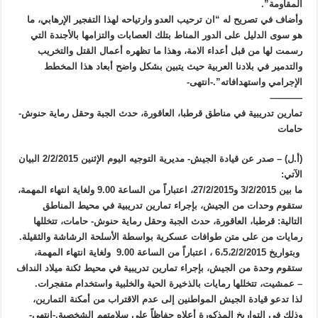
المقاومة”.
وأضاف في تصريح له “ان ترحيب العدو وارتياحه لهذا التفجير الإرهابي، ما
هو سوى الدليل على الدور المناط بتلك العصابات والتزامها بالأجندة التي
رسمت لها من قبل أعداء الامة، وهذا ما تظهره أعمال القتل والتخريب
والتدمير في بلادنا العربية حيث يتبين بشكل واضح أبعاد هذا المخطط
الإجرامي واستهدافاته”.-انتهى-
———–
تمارين تدريبية في مناطق قرطبا، العاقورة، حدث الجبة وحقل رماية حنوش-
حامات
(أ.ل) – صدر عن قيادة الجيش- مديرية التوجيه اليوم الإثنين 2/2/2015 البيان
الآتي:
ما بين 3/2/2015 و27/2/2015، اعتباراً من الساعة 9.00 ولغاية انتهاء المهمة،
ستقوم وحدات من الجيش، بإجراء تمارين تدريبية في محيط المناطق
التالية: قرطبا، العاقورة، حدث الجبة وحقل رماية حنوش- حامات، تتخللها
رمايات من على متن طوافات عسكرية بواسطة الأسلحة الرشاشة والثقيلة.
وبتواريخ 6،5،2/2/2015 ، اعتباراً من الساعة 9.00 ولغاية انتهاء المهمة،
ستقوم وحدة من الجيش، بإجراء تمارين تدريبية في محيط ثكنة ميلاد النداف
– عمشيت، تتخللها رمايات بالذخيرة الحية والخلبية واستخدام متفجرات.
لذا تدعو قيادة الجيش المواطنين إلى عدم الاقتراب من أمكنة التمارين،
وذلك في التواريخ المذكورة أعلاه حفاظاً على سلامتهم الشخصية.-انتهى-