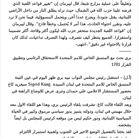
وتعليقاً على عملية مزارع شبعا، قال ليبرمان إن “تغيير قواعد اللعبة الذي
فرضه علينا حزب الله في الشمال، حيث نراه يطلق النار من داخل الأراضي
اللبنانية، يقتل جنودنا، ويجرح عددا آخر، ويتحمل المسوؤلية، فيما نحن لا نرد
عليه، ونقرر احتواء الحادث، هذا أمر لا يُحتمل، وخطأ فادح”. وقال ليبرمان
إن “قواعد اللعبة الجديدة ستحفز حزب الله ليكون أكثر وقاحة، أكثر تصميما
واستفزازا. الجميع ينتظر كيف نتصرف، ولهذا التصرف تداعيات، لذلك كان
قرارنا بالاحتواء غير دقيق”.-انتهى-
———
بري بحث مع المنسق الخاص للامم المتحدة الاستحقاق الرئاسي وتطبيق
القرار 1701
(أ.ل) – استقبل رئيس مجلس النواب نبيه بري ظهر اليوم في عين التينة
المنسق الخاص للامم المتحدة في لبنان السيدة Sigrid Kaag سيغريد كاغ
بحضور المستشار الاعلامي علي حمدان وجرى عرض للاوضاع الراهنة في
لبنان.
وبعد اللقاء قالت كاغ: تشرفت بلقاء الرئيس بري، وهذا هو اللقاء الاول معه
خلال مهمتي في لبنان، ودولته يتميز بدور سياسي مرموق وكبير في الحياة
السياسية اللبنانية، ودور حكيم ليس من موقعه كرئيس للمجلس بل ايضاً
بشخصه.
لقد بحثنا بالتفصيل الوضع الاخير في الجنوب واهمية استمرار الالتزام