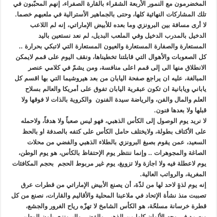
المخضرمون مع النمور الأربعة الشقراء بالقارة الصفراء، إنهم المحبّبون في
تلك المشاركات النهائية كلها، وحتى بالجماهير الأسترالية في ملعبهم خصما.
لا أرى مسافة بين البرونزي وما بعده للأبيض الإماراتي، إنه لم اللاعب
الدخيل بالمدرب الدخيل وفي الملعب البديل، لم نعد نستعين باليد
المستعارة والصفارة المستعارة والعيون المستعارة التي لاتبكي بحرارة ..
كل الصعوبات والأهوال التي قابلتنا تخطيناها، ونقف اليوم على قمم لايمكن
الانطلاق منها الى إلى قمم اعلى منافسة، ومن يشمّ في كلامي عنصر
المبالغة، عليه ان يراجع صفحة اليابان من بعد هيروشيما التي بها اقسم كل
ياباني ويابانية ان تكون عبقرية اليابان تفوق على أمريكا والعالم بسلاح
العلم والمال والفن، والرياضة سيدة الفنون والكروية بالذات لا فوقها ولا
قبلها ولا بعدها فنون.
لا نريد يوم الوصول إلى الكأس الذهبي، فهو ليس صعباً ولا هدفاً، ولاحمله
على الأكتاف بطولة، ولايختلف حامل الكأس على كتفه بالصدفة او بالحظ
السعيد، عمن يقوم بصبغ البرونزي بالطلاء الذهبي والفضي من محلات
الصاغة والمجوهرات .. وإنما ننتظر يوم الإحتفاظ بالكأس، هو يوم الوطن،
يوم لاعطلة فيه ولا اجازة ولا تزويغ، يوم غير مربوط الحجم بحجم المكافئات
المغرية، والرواتب العالية.
إنه يوم لذةٍ لاحد لها من لذّة، أن يصنع الأبيض الإماراتي من قطرات عرق
تصببت منذ نشأة الإتحاد في ملاعبنا المحلية والأقاليم والقارات، نصنع من كل
قطرة خرسانة مسلحّة، هو الكأس الشامخ لا تهزّه رياح الغرور والجشع،
ويصمد في وجه الألوان كلها من الذهبي والفضي والبرونزي بلون الوطن