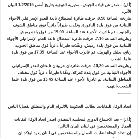
(أ.ل) – صدر عن قيادة الجيش– مديرية التوجيه بتاريخ أمس 1/2/2015 البيان
الآتي:
بتاريخه الساعة 9.50، خرقت طائرة استطلاع تابعة للعدو الإسرائيلي الأجواء
اللبنانية من فوق بلدة الناقورة، ونفّذت طيراناً دائرياً فوق مناطق الشوف
والجنوب، ثم غادرت الأجواء عند الساعة 19.00 من فوق بلدة رميش.
وبتاريخه الساعة 7.10، خرقت طائرة استطلاع تابعة للعدو الإسرائيلي الأجواء
اللبنانية من فوق بلدة رميش، ونفّذت طيراناً دائرياً فوق مناطق الجنوب،
رياق، بعلبك والهرمل، ثم غادرت الأجواء عند الساعة 17.35 من فوق بلدة
علما الشعب.
وبتاريخه الساعة 10,20، خرقت طائرتان حربيتان تابعتان للعدو الإسرائيلي
الأجواء اللبنانية من فوق بلدة كفركلا، ونفّذتا طيراناً دائرياً فوق مختلف
المناطق اللبنانية، ثم غادرتا الأجواء عند الساعة 13,45 من فوق بلدة علما
الشعب.-انتهى-
———-
اتحاد الوفاء للنقابات: نطالب الحكومة بالالتزام التام والمطلق بقضايا الناس
(أ.ل) – بعد الاجتماع الدوري لمجلسه التنفيذي اصدر اتحاد الوفاء لنقابات
العمال والمستخدمين في لبنان البيان التالي:
إن اتحاد الوفاء لنقابات العمال والمستخدمين في لبنان يعود ليؤكد ان