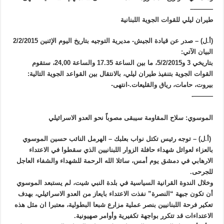
———–
طيران ليلي للقوات الجوية اللبنانية
(أ.ل) – صدر عن قيادة الجيش- مديرية التوجيه بتاريخ اليوم الإثنين 2/2/2015
البيان الآتي:
بتاريخي 3 و5/2/2015، ما بين الساعة 17.35 والساعة 24,00، ستقوم
القوات الجوية بتنفيذ طيران ليلي، بالانتقال بين القواعد الجوية التالية:
بيروت، حامات، رياق والقليعات.-انتهى-
———-
الموسوي: سلاح المقاومة سيبقى مصوباً نحو العدو الاسرائيلي
(أ.ل) – توجه رئيس تكتل نواب بعلبك – الهرمل النائب حسين الموسوي
بالعزاء لعوائل شهداء حافلة الزوار اللبنانيين الذي سقطوا في الاعتداء
الارهابي في دمشق يوم أمس، سائلا الله الرحمة للشهداء والشفاء العاجل
للجرحى.
وخلال الندوة القرانية السياسية في بلدة النبي شيت، لم يستبعد الموسوي
أن تكون جبهة “النصرة” نفذت الاعتداء بايعاز من العدو الاسرائيلي، بهدف
تعكير فرحة اللبنانيين بنصر عملية مزارع شبعا البطولية، معتبرا ان مثل هذه
الاعتداءات قد تتكرر بواجهة تكفيرية وأوامر صهيونية.