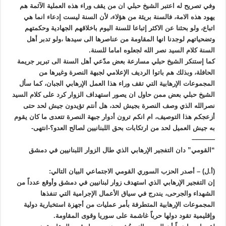
وفي تصريح له اعتبر الشيخ حبلي ان من يقف وراء هذه العملية الآثمة هم
يهود هذه الامة، فالسنة بريئة من هؤلاء، لأن السنة ليست إدعاء انما هي
اتباع، ولو بحثنا عن الاكثر إتباعا للسنة اليوم باخلاقهم الجهادية وحكمتهم
وتضحياتهم لوجدنا انها المقاومة من عناصرها الی سيدها ،ولو تدبر أهل
السنة كلام السيد نصر الله لجعلوه اماما للسنة.
كما إستنكر الشيخ حبلي مسارعة بعض مدّعي أهل السنة الى تبرير جريمة
الحافلة، وبذلك هم باتوا الرديف الإعلامي لجبهة النصرة وغيرها من
المجموعات الإرهابية التي تقف وراء هذا العمل الإرهابي الجبان، كما سأل
الشيخ حبلي بعض ممن حاول ان يصور استهداف الزوار كرد على كلام السيد
نصرالله الذي وصف النصرة بجيش لحد، هل أنتم تؤيدون جيش لحد حتى
أزعجكم هذا التوصيف، ام انكم ترون أدوار جبهة النصرة تتعدى ما كان يقوم
به جيش العميل لحد من ارتكابات بحق اللبنانيين لصالح العدو؟-انتهى-
———–
“القومي” دان التفجير الإرهابي الذي طال الزوار اللبنانيين في دمشق
(أ.ل) – أصدر الحزب السوري القومي الاجتماعي البيان التالي:
إن التفجير الإرهابي الذي استهدف زوار لبنانيين في دمشق وأوقع عدداً من
الشهداء والجرحى، يندرج في سياق الأعمال الإجرامية التي تنفذها
المجموعات الإرهابية المتطرفة بأمر عمليات من أجهزة استخبارية دولية
وإقليمية تقود دولها حرباً غاشمة على سوريا وقوى المقاومة.