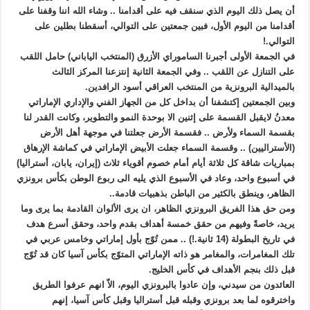
أن يصل ذلك اليوم الذي سنقف فيه على أقدامنا .. وشاء الله اننا وقفنا على
أقدامنا من اليوم الأول، فبين جمعتين على التوالي، أسقطنا بطلين على
التوالي.!
في الجمعة الأولى أجبرنا الساموراي الأزرق (المنتخب الياباني) حامل اللقب
على التنازل عن اللقب .. وفي الجمعة الثانية إنتزعنا المركز الثالث
بالميدالية البرونزية من المنتخب العراقي أسود الرافدين.
وبين الجمعتين إكتشفنا أن بداخل كل من الجهاز الفني والإداري الإماراتي
معدنُ لايقبل القسمة على إثنين الا بوحدة النمو والتطوير، وكانت القدر لنا
بقسمة السماء ولأرض .. فقسمة الأرض جعلتنا في موجهة أهل الأرض
(الأستراليين) .. وقسمة السماء جعلت الأبيض الإماراتي في كماشة الإرهاق
بمباريات شاقة كل ثلاثة أيام أمام خصوم أقوياء ثلاث (إيران، يابان، أستراليا)
في أسبوع واحد، وعاد في الأسبوع الذي يليه الى ربوع الوطن بكأس برونزي
الظاهر، وينطق بالكثير من الباطن بذهبيات قادمة..
ومن حق هذا الفريق البرونزي الظاهر، ان يرى الألوان القادمة بما يرى وما
يريد، خاصةً وفيهم من حقق خمسة أهداف بقدم واحد، وحقق أسرع هدف
في تاريخ البطولة (14 ثانية.!) .. ممن تُوّج بأول إماراتي وخامس عربي في
تلك المغامرات، والمغامر هو ذاته الإماراتي المتوّج بكأس آسيا كان قد تُوّج
قبل ذلك بنجم الأهداف في كأس الخليج.
العائدون من سيدني، وإن عادوا بالبرونزي اليوم، الاّ انهم عرفوا الطريق
واخترقوه لما بعد برونزي وقبله قبل أستراليا وقبل كأس آسيا، إنهم