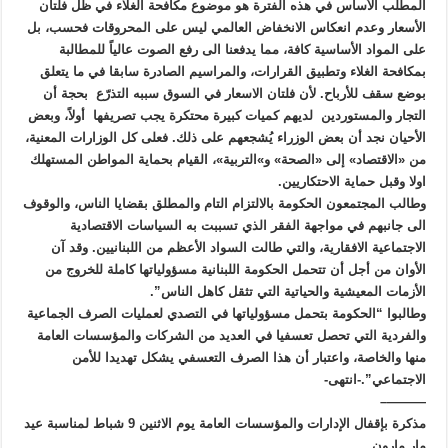
المطلب الأساس في هذه الفترة هو موضوع مكافحة الغلاء في ظل فلتان
الأسعار وعدم انعكاس الانخفاض العالمي ليس على المحروقات فحسب، بل
على المواد الأساسية كافة، مما يدفعنا الى رفع الصوت عالياً للمطالبة
بمكافحة الغلاء وتطبيق القرارات، والمراسيم الصادرة سابقا في ما يتعلق
بوضع سقف للأرباح. لأن فلتان الاسعار في السوق سببه التذرّع بحجة أن
التجار والمستوردين لديهم كميات كبيرة محتكرة يجب تصريفها أولاً، وبعض
الأحيان نجد أن بعض الوزراء يُشجعهم على ذلك. فعلى كل الوزارات المعنية،
من «الاقتصاد» إلى «الصحة» و»التربية»، القيام بحماية المواطن المستهلك
اولا وقبل حماية الاحتكاريين.
وطالب المجتمعون الحكومة بالالتزام التام والمطلق بقضايا الناس، والوقوف
الى جانبهم في مواجهة الفقر الذي تسببت به السياسات الاقتصادية
الاجتماعية الافقارية، والتي طالت السواد الأعظم من اللبنانيين. وقد آن
الأوان من أجل أن تتحمل الحكومة اللبنانية مسؤولياتها كاملة للخروج من
الأزمات المعيشية والحياتية التي تثقل كاهل الناس”.
وطالبوا “الحكومة بتحمل مسؤولياتها في التصدي لعمليات الصرف الجماعية
والفردية التي تحصل تعسفيا في العديد من الشركات والمؤسسات العامة
منها والخاصة، واعتبار أن هذا الصرف التعسفي يشكل تهديدا للأمن
الاجتماعي”.-انتهى-
———–
مذكرة بإقفال الإدارات والمؤسسات العامة يوم الاثنين 9 شباط لمناسبة عيد
مار مارون