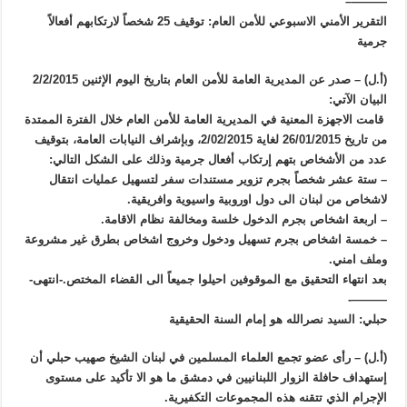
———–
التقرير الأمني الاسبوعي للأمن العام: توقيف 25 شخصاً لارتكابهم أفعالاً
جرمية
(أ.ل) – صدر عن المديرية العامة للأمن العام بتاريخ اليوم الإثنين 2/2/2015
البيان الآتي:
قامت الاجهزة المعنية في المديرية العامة للأمن العام خلال الفترة الممتدة
من تاريخ 26/01/2015 لغاية 2/02/2015، وبإشراف النيابات العامة، بتوقيف
عدد من الأشخاص بتهم إرتكاب أفعال جرمية وذلك على الشكل التالي:
– ستة عشر شخصاً بجرم تزوير مستندات سفر لتسهيل عمليات انتقال
لاشخاص من لبنان الى دول اوروبية واسيوية وافريقية.
– اربعة اشخاص بجرم الدخول خلسة ومخالفة نظام الاقامة.
– خمسة اشخاص بجرم تسهيل ودخول وخروج اشخاص بطرق غير مشروعة
وملف امني.
بعد انتهاء التحقيق مع الموقوفين احيلوا جميعاً الى القضاء المختص.-انتهى-
———-
حبلي: السيد نصرالله هو إمام السنة الحقيقية
(أ.ل) – رأى عضو تجمع العلماء المسلمين في لبنان الشيخ صهيب حبلي أن
إستهداف حافلة الزوار اللبنانيين في دمشق ما هو الا تأكيد على مستوى
الإجرام الذي تتقنه هذه المجموعات التكفيرية.