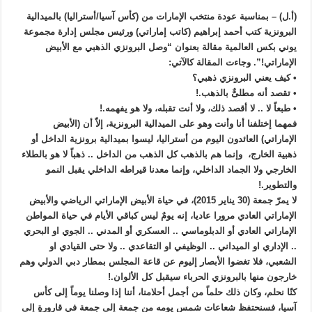
(أ.ل) – بمناسبة عودة منتخب الإمارات من (كأس آسيا/أستراليا) بالميدالية
البرونزية كتب أحمد إبراهيم (كاتب إماراتي) ورئيس مجلس إدارة مجموعة
يوني بكس العالمية مقالة بعنوان “وصل البرونزي الذهبي مع الأبيض
الإماراتي!”. وجاءت المقالة كالآتي:
• كيف يعني البرونزي ذهبي؟
• تقصد أنه مطلىٌّ بالذهب.!
• طبعاً لا .. لا أقصد ذلك، ولا أنت تقبله، ولا هو يفهمه.!
فمهما إختلفنا أنا وأنت وهو على الميدالية البرونزية، إلاّ أن (الأبيض
الإماراتي) العائدون اليوم من أستراليا، ليسوا بميدالية برونزية الداخل أو
ذهبية الخارج، وإنما هم بالذهب كل الذهب من الداخل .. ذهباً لا هو بالطلاء
الخارجي ولا الجماد الداخلي، وإنما معدنا قيراطه الداخلي يقبل النمو
والتطوير.!
لا يمرّ جمعة (30 يناير 2015)، في حياة الأبيض الإماراتي الرياضي والأبيض
الإماراتي العادي مرورا عاديا، إنه يومٌ ليس كباقي الأيام في حياة المواطن
الإماراتي العادي أو الدبلوماسي .. العسكري أو المدني .. الجوي او البحري
.. الإداري او الميداني .. الوظيفي او التقاعدي .. ولا حتى القيادي او
الشعبي، فلا تغضوا الأبصار إليوم عن قاعة المجلس بمطار دبي الدولي وهم
خارجون منها بالبرونزي الحرباء سيقبل كل الألوان.!
كنّا نحلم، وكان ذلك حلماً من أجمل أحلامنا، أننا إذا وصلنا يوماً إلى كأس
آسيا، فسنحتفظ شعاعات شمس يومه من جمعة إلى جمعة في قارورةٍ إلى