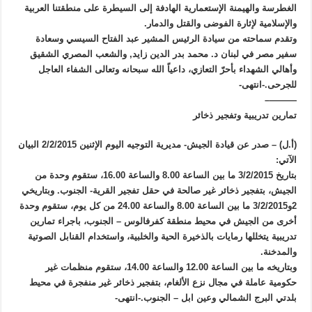
الغطرسة والهيمنة الإستعمارية الهادفة إلى السيطرة على منطقتنا العربية
والإسلامية لإثارة الفوضى والقتل والدمار.
وتقدم سماحته من سيادة الرئيس المشير عبد الفتاح السيسي وسعادة
سفير مصر في لبنان د. محمد بدر الدين زايد, والشعب المصري الشقيق
وأهالي الشهداء بأحرّ التعازي، داعياً الله سبحانه وتعالى الشفاء العاجل
للجرحى.-انتهى-
———–
تمارين تدريبية وتفجير ذخائر
(أ.ل) – صدر عن قيادة الجيش- مديرية التوجيه اليوم الإثنين 2/2/2015 البيان
الآتي:
بتاريخ 3/2/2015 ما بين الساعة 8.00 والساعة 16.00، ستقوم وحدة من
الجيش، بتفجير ذخائر غير صالحة في حقل تفجير القرية- الجنوب. وبتاريخي
2و3/2/2015 ما بين الساعة 8.00 والساعة 24.00 من كل يوم، ستقوم وحدة
أخرى من الجيش في محيط منطقة كفرفالوس – الجنوب، باجراء تمارين
تدريبية يتخللها رمايات بالذخيرة الحية والخلبية، واستخدام القنابل الصوتية
والمدخنة.
وبتاريخه ما بين الساعة 12.00 والساعة 14.00، ستقوم منظمات غير
حكومية عاملة في مجال نزع الألغام، بتفجير ذخائر غير منفجرة في محيط
بلدتي البرج الشمالي وعين ابل – الجنوب.-انتهى-