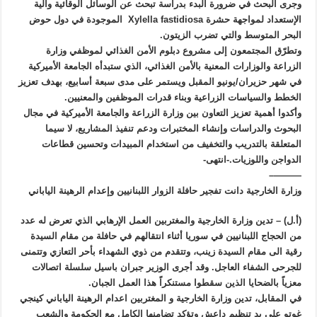
وجرى البحث في ضرورة البدء بدراسة تبحث عن الوسائل الوقائية وآلية
الإستعداد لمواجهة حشرة Xylella fastidiosa الموجودة في دول حوض
البحر المتوسط والتي تضرب الزيتون.
وتطرّق المجتمعون إلى مشروع دبلوم الأمن الغذائي لموظفي وزارة
الزراعة والوزارات المعنية بالأمن الغذائي، الذي ستبدأه الجامعة الأميركية
في شهر حزيران/يونيو المقبل ويستمر على مدى سبعة أسابيع، بهدف تعزيز
الخطط والسياسات الزراعية وبناء قدرات الموظفين والمعنيين.
وأكدوا أهمية تعزيز التعاون بين وزارة الزراعة والجامعة الأميركية في مجال
البحوث والدراسات وإنشاء المختبرات ودعم تنفيذ المشاريع، لا سيما
المتعلقة بالتدريب والتخفيف من استخدام المبيدات وتحسين قطاعات
الدواجن واللوزيات.-انتهى-
———–
وزارة الخارجية دانت تفجير حافلة الزوار اللبنانيين وإعدام الرهينة الياباني
(أ.ل) – تدين وزارة الخارجية والمغتربين العمل الإرهابي الذي تعرض له عدد
من الحجاج اللبنانيين في سوريا أثناء انتقالهم في حافلة من مقام السيدة
رقية الى مقام السيدة زينب، وتتقدم من ذوي الشهداء بأحر التعازي وتتمنى
للجرحى الشفاء العاجل. وقد أجرى الوزير جبران باسيل سلسلة اتصالات
معزياً بالضحايا الذين سقطوا مستنكراً هذا العمل الجبان.
في المقابل، تدين وزارة الخارجية و المغتربين اعدام الرهينة الياباني كينجي
غوتو على يد تنظيم داعش وتؤكد تضامنها الكامل مع الحكومة والشعب