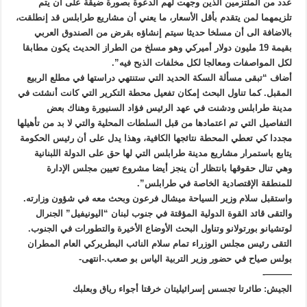
عدد من الملتزمين الذين وجهت لهم الدعوة بصورة ضيقة على ان يتم
تلزيمهما لمن يتقدم بأقل الأسعار، ما يعني أن مشاريع طرابلس قد إنطلقت،
بالاضافة الى أن مسلخا حديثا سيتم إنشاؤه بقرض من الصندوق العربي
بقيمة 19 مليون دولار أميركي وهو مسلخ من الطراز الحديث يكون مطابقا
لكل المواصفات ومعالجا لكل مخلفات الذبح فيه”.
أضاف “تبقى مسألة السكة الحديد التي ستنتهي دراستها في مطلع الربيع
المقبل. كما تناول البحث إمكان تفعيل محطة التكرير التي كانت أنشئت في
مدينة طرابلس ودشنت في عهد الرئيس فؤاد السنيورة وهناك بعض
التفاصيل التي تم اعتمادها من قبل السلطات المحلية والتي لا بد من تأهيلها
مجددا كي تعطي المحطة نتائجها الكافية، وهذا يدل على أن رئيس الحكومة
يتابع باستمرار مشاريع مدينة طرابلس التي لها حق على الدولة اللبنانية
وهي تنال حقوقها بانتظار أن ينجز أيضا مشروع تعيين مجلس الإدارة
للمنطقة الإقتصادية الخاصة في طرابلس”.
واستقبل سلام وزير السياحة ميشال فرعون وبحث معه في شؤون وزارته.
والتقى قائد القوة الدولية المؤقتة في جنوب لبنان “اليونيفيل” الجنرال
لوتشيانو بورتولانو وتناول البحث الأوضاع الأخيرة والتطورات في الجنوب.
التقى رئيس مجلس الوزراء تمام سلام النائب البطريركي العام المطران
بولس صياح في حضور وزير التربية الياس بو صعب.-انتهى-
———-
الجيش: طائرتا تجسس إسرائيليتان خرقتا أجواء رياق وبعلبك