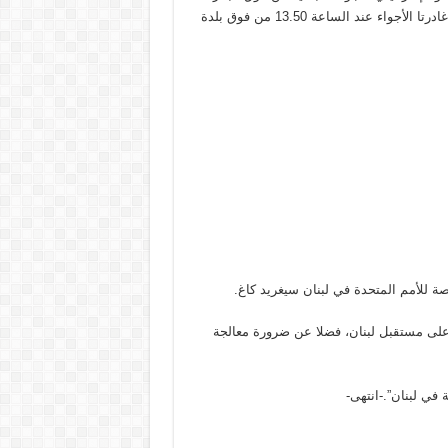
غرب الناقورة، ونفّذتا طيراناً دائرياً فوق مختلف المناطق اللبنانية، ثم غادرتا الأجواء عند الساعة 13.50 من فوق بلدة
ة للأمم المتحدة في لبنان سيغريد كاغ.
 على مستقبل لبنان، فضلا عن ضرورة معالجة
في لبنان”.-انتهى-