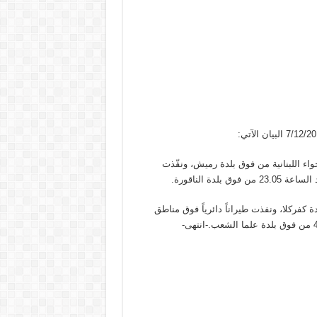
لي الأجواء اللبنانية من فوق بلدة رميش، ونفّذت
دة الناقورة.
 فوق بلدة كفركلا، ونفذت طيراناً دائرياً فوق مناطق