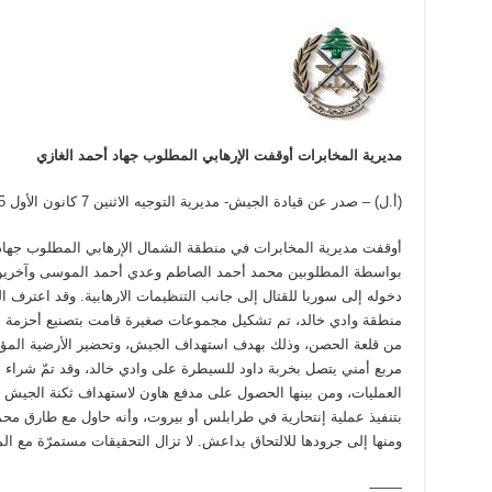
مديرية المخابرات أوقفت الإرهابي المطلوب جهاد أحمد الغازي
(أ.ل) – صدر عن قيادة الجيش- مديرية التوجيه الاثنين 7 كانون الأول 2015 البيان الآتي:
أوقفت مديرية المخابرات في منطقة الشمال الإرهابي المطلوب جهاد أح
بواسطة المطلوبين محمد أحمد الصاطم وعدي أحمد الموسى وآخرين يت
دخوله إلى سوريا للقتال إلى جانب التنظيمات الارهابية. وقد اعترف ال
منطقة وادي خالد، تم تشكيل مجموعات صغيرة قامت بتصنيع أحزمة ناس
من قلعة الحصن، وذلك بهدف استهداف الجيش، وتحضير الأرضية المؤات
مربع أمني يتصل بخربة داود للسيطرة على وادي خالد، وقد تمّ شراء ا
العمليات، ومن بينها الحصول على مدفع هاون لاستهداف ثكنة الجيش ف
بتنفيذ عملية إنتحارية في طرابلس أو بيروت، وأنه حاول مع طارق مح
ومنها إلى جرودها للالتحاق بداعش. لا تزال التحقيقات مستمرّة مع 
——-