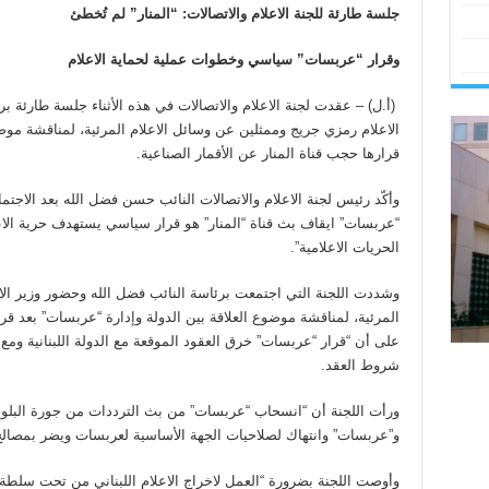
جلسة طارئة للجنة الاعلام
والاتصالات
:
“المنار” لم تُخطئ
وقرار “عربسات” سياسي وخطوات عملية لحماية الاعلام
(أ.ل) – عقدت لجنة الاعلام والاتصالات في هذه الأثناء جلسة طارئة 
الاعلام رمزي جريج وممثلين عن وسائل الاعلام المرئية، لمناقشة موض
قرارها حجب قناة المنار عن الأقمار الصناعية.
وأكّد رئيس لجنة الاعلام والاتصالات النائب حسن فضل الله بعد الاجت
“عربسات” ايقاف بث قناة “المنار” هو قرار سياسي يستهدف حرية الاعلا
الحريات الاعلامية”.
وشددت اللجنة التي اجتمعت برئاسة النائب فضل الله وحضور وزير الا
المرئية، لمناقشة موضوع العلاقة بين الدولة وإدارة “عربسات” بعد قرا
على أن “قرار “عربسات” خرق العقود الموقعة مع الدولة اللبنانية ومع ا
شروط العقد.
ورأت اللجنة أن “انسحاب “عربسات” من بث الترددات من جورة البلوط ه
و”عربسات” وانتهاك لصلاحيات الجهة الأساسية لعربسات ويضر بمصالح ال
وأوصت اللجنة بضرورة “العمل لاخراج الاعلام اللبناني من تحت سلطة