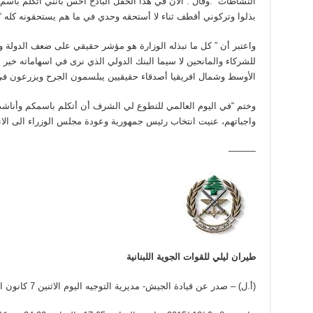
النشاطات “.وقال : الآن في هذا الحفل الباذخ أحس بأنني أتكلم باسم
بذلوا وتركوني أقطف ثناء لا أستحقه وحدي في ما هم يستحقونه كله “
واعتبر أن ” كل ما تبذله الوزارة هو مؤشر حقيقي على ضعف الدولة و
للشركاء والمانحين لا سيما البنك الدولي الذي نرى في اسهاماته خير
الأوسط وشمال افريقيا أصدقاء حقيقيين يبلسمون الجرح ويزرعون في
وختم “في اليوم العالمي للتطوع لي الشرف أن أتكلم باسمكم وأناشد
واجباتهم، عنيت انتخاب رئيس جمهورية وعودة مجلس الوزراء الى الانع
———
طيران ليلي للقوات الجوية اللبنانية
(أ.ل) – صدر عن قيادة الجيش- مديرية التوجيه اليوم الاثنين 7 كانون الأول 2015 البيان الآتي: