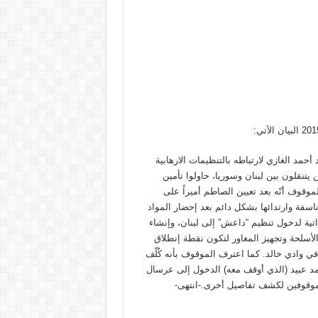
مد الغازي لارتباطه بالتنظيمات الارهابية
نقلون بين لبنان وسوريا، حاولوا تأمين
موقوف أنّه بعد تعيين الصاطم أميراً على
فة وارتدائها بشكل دائم بعد إحضار المواد
ية لدخول تنظيم “داعش” إلى لبنان، وإنشاء
لأسلحة وتجهيز المغاور لتكون نقطة إنطلاق
ي وادي خالد. كما اعترف الموقوف بأنه كُلّف
مد عبيد (الذي أوقف معه) الدخول إلى عرسال
الموقوفين لكشف تفاصيل أخرى.-انتهى-