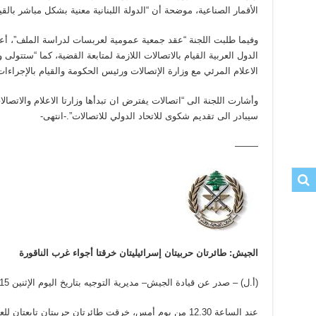
الأقمار الصناعية، موضحة أن “الدولة اللبنانية معنية بشكل مباشر بالقي
وفيما طلبت اللجنة “عقد جمعية عمومية لعربسات لدراسة الملف”، أع
الدول العربية القيام بالاتصالات اللازمة لمتابعة القضية، كما “ستتولى
الاعلام المرئي مع وزارة الإتصالات ورئيس الحكومة والقيام بالإجراءات
وأشارت اللجنة الى “اتصالات يفترض ان تبدأها وزارتا الاعلام والاتصا
سيبادر الى تقديم شكوى للاتحاد الدولي للاتصالات”.-انتهى-
——–
الجيش: طائرتان حربيتان إسرائيليتان خرقتا أجواء غرب الناقورة
(أ.ل) – صدر عن قيادة الجيش– مديرية التوجيه بتاريخ اليوم الإثنين 7/12/2015 البيان الآتي:
عند الساعة 12.30 من يوم أمس، خرقت طائرتان حربيتان تابعتا