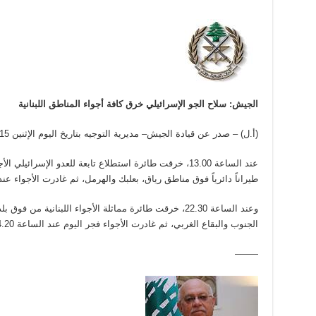
الجيش: سلاح الجو الإسرائيلي خرق كافة أجواء المناطق اللبنانية
(أ.ل) – صدر عن قيادة الجيش– مديرية التوجيه بتاريخ اليوم الإثنين 7/12/2015 البيان الآتي:
عند الساعة 13.00، خرقت طائرة استطلاع تابعة للعدو الإسرائي
طيراناً دائرياً فوق مناطق رياق، بعلبك والهرمل، ثم غادرت الأجواء عند الساعة 23.05 من فوق بل
وعند الساعة 22.30، خرقت طائرة مماثلة الأجواء اللبنانية من
الجنوب والبقاع الغربي، ثم غادرت الأجواء فجر اليوم عند الساعة 4.20 من فوق بلدة علما الشعب.-انتهى-
——–