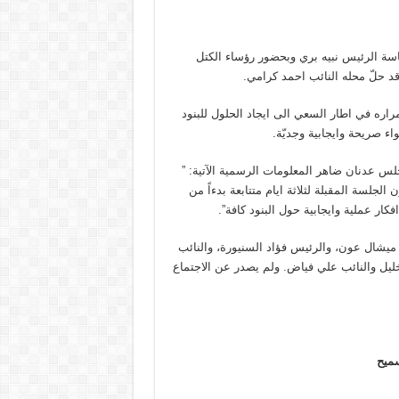
اسة الرئيس نبيه بري وبحضور رؤساء الكتل
قد حلّ محله النائب احمد كرامي.
اره في اطار السعي الى ايجاد الحلول للبنود
 صريحة وايجابية وجديّة.
جلس عدنان ضاهر المعلومات الرسمية الآتية: ”
لجلسة المقبلة لثلاثة ايام متتابعة بدءاً من
ر عملية وايجابية حول البنود كافة”.
ميشال عون، والرئيس فؤاد السنيورة، والنائب
خليل والنائب علي فياض. ولم يصدر عن الاجتماع
سميح