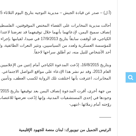
(أ.ل) – صدر عن قيادة الجيش – مديرية التوجيه بتاريخ اليوم الثلاثاء 22/9/2015 البيان الآتي:
أحالت مديرية المخابرات على القضاء المختص الموقوفتين، الفلسطينية 
إنصاف سميح اليمن، لإدعائهما بأنهما خلال توقيفهما قد تعرضتا لاعت
الكياجي، قد أوقفت سابقاً بتاريخ 9/2013
للمؤسسة العسكرية ولعدد من السياسيين، وتثير النعرات الطائفية، ول
أحد الأشخاص للنيل منه، ثم أطلق سراحها لاحقاً.
وبتاريخ 16/8/2015، إدّعت المدعوة الكياجي أمام إثنين من ال
العام 2013، وقد تم نشر هذا الإدعاء على مواقع التواصل الاجتما
المخابرات، اعترفت بأنها اختلقت تلك الرواية لكسب العطف، وتأمين
وجودها في إحدى المستشفيات المدنية، وإنها إدّعت تعرضها للاغتصاب 
روّجته أمام زملائها.-انتهى-
———
الرئيس الجميل من نيويورك: لبنان منصة للجهود الإقليمية