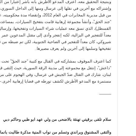
وإشتراكه مع آخرين في نقلها إلى عرسال ومنها إلى الداخل السوري، لص
من قبل مديرية المخابرات في العام 2012، و
“جند الحق”، وأنشأ مجموعة إرهابية قامت بتفخيخ السيارات، بمساعدة 
معداً للتفجير في البزالية، لكنه إنفجر وأدى إلى مقتل المدعوين عم
شيروكي، كان معداً للتفجير في الضاحية الجنوبية، لكن تم ضبطه من ق
تفخيخها وسلمها إلى آخرين ولم يعرف مصيرها.
كما اعترف الموقوف بمشاركته في القتال مع كتيبة “جند الحقّ” تحت قيا
“داعش”، إنتقل مع مجموعته إلى مدينة الرقة السورية، حيث إلتقى قيا
لبنان، شارك في القتال ضدّ الجيش في عرسال، وفي الهجوم على مركز 
مستمرة مع المدعو الأطرش لكشف تورطه في قضايا إرهابية أخرى.-ا
———
سلام تلقى برقيتي تهنئة بالاضحى من ولي عهد ابو ظبي وحاكم دبي
والتقى المشنوق وبراندي وتسلم من نواب المنية مذكرة طالبت بانمائ