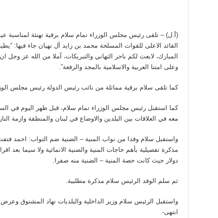
(أ.ل) – تلقى رئيس مجلس الوزراء تمام سلام برقية تهنئة لمناسبة ع
القائد الاعلى للقوات المسلحة محمد بن زايد آل نهيان جاء فيها: “ي
المبارك، لابعث لكم باحر التهاني والتبريكات، آملا من الله عز وجل ان
وعلى امتنا العربية والاسلامية بالمجد والرفعة”.
كما تلقى سلام برقية مماثلة من نائب رئيس الدولة رئيس مجلس الوز
كما استقبل رئيس مجلس الوزراء تمام سلام، قبل ظهر اليوم في السر
معه في العلاقات بين البلدين والاوضاع في لبنان والمنطقة وازمة النا
واستقبل سلام وفدا من نواب المنية – الضنية ضم النواب: احمد فتفت،
دولار حيث كانت حصة المنية – الضنية منه صفرا.
ثم سلم الوفد الرئيس سلام مذكرة مطلبية.
واستقبل الرئيس سلام وزير الداخلية والبلديات نهاد المشنوق وعرض مع
انتهى-