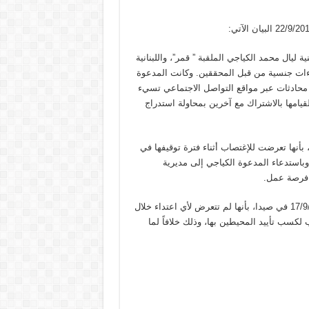
ليال محمد الكياجي الملقبة ” قمر”، واللبنانية
داءات جنسية من قبل المحققين. وكانت المدعوة
17/ في صيدا، لقيامها بإجراء محادثات عبر مواقع التواصل الاجتماعي تسيء
قيامها بالاشتراك مع آخرين بمحاولة استدراج
إعلاميين، بأنها تعرضت للإغتصاب أثناء فترة توقيفها في
عي. وباستدعاء المدعوة الكياجي إلى مديرية
 فرصة عمل.
من جهة أخرى، أقرت المدعوة إنصاف اليمن بعد توقيفها بتاريخ 17/9/2015 في صيدا، بأنها لم تتعرض لأي اعتداء خلال
لكسب تأييد المحيطين بها، وذلك خلافاً لما