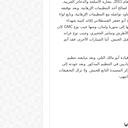
وبنتيجة التحقيق معه، اعترف المدعو الأطرش بأنه باشر إعتباراً من العام 2011، بتجارة الأسلحة والذخائر الحربية،
الح أحد التنظيمات الإرهابية. وبعد توقيفه
إنقضاء مدة محكوميته، عاود تواصله مع التنظيمات الإرهابية، وبايع لواء
أبو جعفر القسطلاني (قائد كتيبة شهداء
القسطل)، الذي نسق معه عمليات شراء السيارات وتفخيخها، وإرسالها إلى سوريا ولبنان، ومنها جيب نوع GMC كان
ر الأطرش وسامر الحجيري، وجيب نوع غراند
بل الجيش. أما السيارات الأخرى، فقد أتم
دة أبو مالك التلي، وبعد مبايعته تنظيم
ديين في التنظيم المذكور. وبعد عودته إلى
المصيدة التابع للجيش. ولا تزال التحقيقات
نتهى-
ها