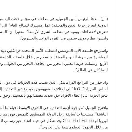
(أ.ل) – دعا الرئيس أمين الجميل، في مداخلة في مؤتمر دعت اليه مؤ
الدولية لتعزيز حرية الدين والمعتقد: عمل مشترك للصالح العام” الى
تتعرض لاعتداءات يومية في منطقة الشرق الاوسط”، معتبرا ان “الم
ولنشوء نظام دولي سلمي في القرن الواحد والعشرين”.
المباشرة بين حرية الدين والمعتقد والسلام من خلال فلسفته الخاصة ب
الأربع، وشملت حرية التعبير، التحرر من الحاجة، التحرر من الخوف،
أينما كان في العالم”.
واذ حذر من التراجع الدراماتيكي الذي يصيب هذه الحريات في دول المن
أساس الحريات”، لافتا “الى اختلاف المفهومين بحيث تشير التعددية إ
تنحو الحرية الى إعطاء الأفراد حق تحديد معتقداتهم بأنفسهم، وحق تغيي
واقترح الجميل “مواجهة أزمة التعددية في الشرق الاوسط، قيام ما أ
الناشئة”، مستعينا ب”سابقة رجل الدولة النمساوي كليمنس فون متر
اوروبا او Concert of Europe وقد شكل في حينه اتحا
من خلال الجهود الديبلوماسية بدل الحروب”.