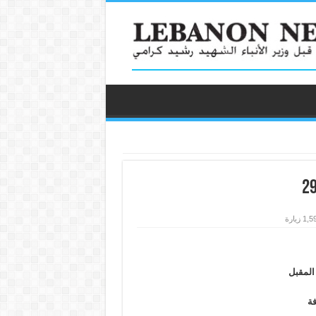
1 زيارة
 المقبل
فة