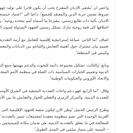
واعتبر ان “ملتقى الاديان المقترح يجب أن يكون قادرا على توليد جهو
شروط تضمن حرية الدين والمعتقد للجميع”، داعيا الى “اعتماد خمسة ا
الاديان بآلية ذات طابع رسمي، مقترحا ما أسماه أمم متحدة روحية”، و
اختلافها الى قمة روحية تبارك بشكل رسمي الجهود المبذولة لصون ال
اضاف “اما الثاني: صياغة إستراتيجية إقليمية للتعامل مع أزمة التعدد
تعميم بيان مشترك حول أهمية التعايش والتناغم بين الديانات والم
وكنيس في المنطقة”.
وتابع “والثالث، تشكيل مجموعة دائمة للبحوث والدعم مهمتها جمع الم
الدينية وتعميم الخيارات السياسية ذات الصلة في منظمة الأمم المتحد
والاتحاد الأوروبي والحكومات الوطنية”.
وقال: “اما الرابع، فهو دعم واحات التعددية المتبقية في الشرق الأو
للتعددية الدينية، والمركز الرمزي والفعلي للحوار والتعايش ما بين الأ
وطرح الرئيس الجميل “وطن الارز ليكون منصة للجهود الإقليمية التي ت
العربية الوحيدة التي تضم منظومة معقدة لمجتمعات تتميز بالتعددية الطا
للمعالجة في ما يتعلق بالتعددية الدينية، هي ضمان مكانة للمسيحيين
– السنية على مسار سلمي في المدى الطويل”.