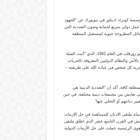
سسة كونراد اديناور في نيويورك عن “الجهود
 “عمل دولي سريع لحماية وصون التعددية التي
سائل المطروحة حيوية لمستقبل المنطقة
واسترجع فلسفة الاب المؤسس لمنظمة الأمم المتحدة فرانكلين ديلانو روزفلت في العام 1941، الذي “أثبت الصلة
الأمن والنظام الدوليين المعروفة بالحريات
 وحرية كل شخص في عبادة الله على طريقته –
طقة كافة، أكد أن “التعددية الدينية هي
لى تعايش بين مجتمعات دينية مختلفة، في حين
ر ديانتهم أو التخلي عنها”.
سماه ملتقى الاديان للمساهمة في حل الازمات
نيش في القرن التاسع عشر الذي اطلق ملتقى
دا غير رسمي للقوى الرئيسية عملت على حل الأزمات الدولية