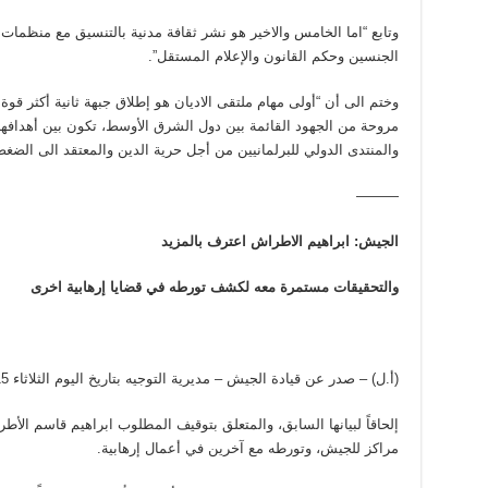
وتابع “اما الخامس والاخير هو نشر ثقافة مدنية بالتنسيق مع منظما
الجنسين وحكم القانون والإعلام المستقل”.
وختم الى أن “أولى مهام ملتقى الاديان هو إطلاق جبهة ثانية أكثر قو
مروحة من الجهود القائمة بين دول الشرق الأوسط، تكون بين أهدافها ح
والمنتدى الدولي للبرلمانيين من أجل حرية الدين والمعتقد الى الضغط
———
الجيش: ابراهيم الاطراش اعترف بالمزيد
والتحقيقات مستمرة معه لكشف تورطه في قضايا إرهابية اخرى
(أ.ل) – صدر عن قيادة الجيش – مديرية التوجيه بتاريخ اليوم الثلاثاء 22/9/2015 البيان الآتي:
إلحاقاً لبيانها السابق، والمتعلق بتوقيف المطلوب ابراهيم قاسم الأط
مراكز للجيش، وتورطه مع آخرين في أعمال إرهابية.