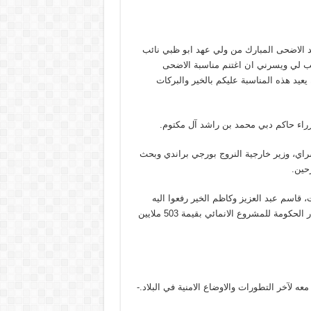
يد الاضحى المبارك من ولي عهد ابو ظبي نائب
طيب لي ويسرني ان اغتنم مناسبة الاضحى
 يعيد هذه المناسبة عليكم بالخير والبركات
راء حاكم دبي محمد بن راشد آل مكتوم.
اي، وزير خارجية النروج بورجي براندي وبحث
زحين.
 قاسم عبد العزيز وكاظم الخير رفعوا اليه
مذكرة تفصيلية بأهم حاجات المنية والضنية الانمائية ولا سيما بعد اقرار الحكومة للمشروع الانمائي بقيمة 503 ملايين
ه لآخر التطورات والاوضاع الامنية في البلاد.-