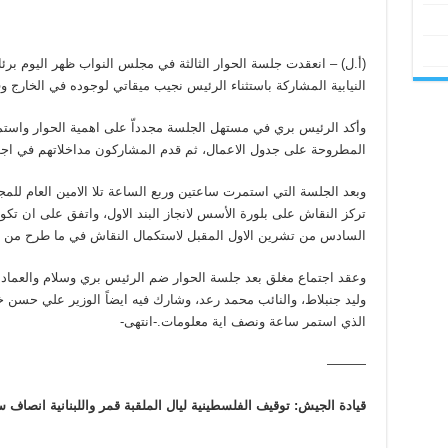
(أ.ل) – انعقدت جلسة الحوار الثالثة في مجلس النواب ظهر اليوم برئ
النيابية المشاركة باستثناء الرئيس نجيب ميقاتي لوجوده في الخارج و
وأكد الرئيس بري في مستهل الجلسة مجدداّ على اهمية الحوار واستمر
المطروحة على جدول الاعمال، ثم قدم المشاركون مداخلاتهم في اجواء
وبعد الجلسة التي استمرت ساعتين وربع الساعة تلا الامين العام للم
تركز النقاش على بلورة الأسس لانجاز البند الاول، واتفق على ان تكون ا
السادس من تشرين الاول المقبل لاستكمال النقاش في ما طرح من افكا
وعقد اجتماع مغلق بعد جلسة الحوار ضم الرئيس بري وسلام والعماد 
وليد جنبلاط، والنائب محمد رعد، وشارك فيه ايضاً الوزير علي حسن 
الذي استمر ساعة ونصف اية معلومات.-انتهى-
———
قيادة الجيش: توقيف الفلسطينية ليال الملقبة قمر واللبنانية انصاف 