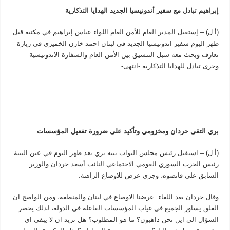
إبراهيم تبادل مع سفير أندونيسيا الجديد الهدايا التذكارية
(أ.ل) – إستقبل المدير العام للأمن العام اللواء عباس إبراهيم في مكتبه قبل
ظهر اليوم سفير اندونيسيا الجديد في لبنان احمد خازن الخميري في زيارة
تعارف وبحث معه سبل التنسيق بين الأمن العام والسفارة الاندونيسية
وجرى تبادل للهدايا التذكارية.-انتهى-
———
بري التقى حردان ومخزومي وتأكيد على ضرورة تفعيل المؤسسات
(أ.ل) – استقبل رئيس مجلس النواب نبيه بري بعد ظهر اليوم في عين التينة
رئيس الحزب السوري القومي الاجتماعي النائب أسعد حردان والوزير
السابق علي قانصوه، وجرى عرض للاوضاع الراهنة.
وقال حردان بعد اللقاء: عرضنا الاوضاع في لبنان والمنطقة، ومن الواضح ان
القلق يساور الجميع في غياب المؤسسات الفاعلة في الدولة، لذلك يحضر
السؤال الى اين نحن ذاهبون؟ ما هو المطلوب؟ هل نريد ان لا يبقى اي