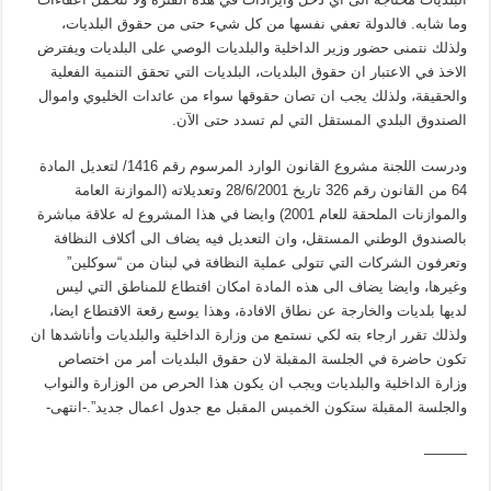
وما شابه. فالدولة تعفي نفسها من كل شيء حتى من حقوق البلديات،
ولذلك نتمنى حضور وزير الداخلية والبلديات الوصي على البلديات ويفترض
الاخذ في الاعتبار ان حقوق البلديات، البلديات التي تحقق التنمية الفعلية
والحقيقة، ولذلك يجب ان تصان حقوقها سواء من عائدات الخليوي واموال
الصندوق البلدي المستقل التي لم تسدد حتى الآن.
ودرست اللجنة مشروع القانون الوارد المرسوم رقم 1416/ لتعديل المادة
64 من القانون رقم 326 تاريخ 28/6/2001 وتعديلاته (الموازنة العامة
والموازنات الملحقة للعام 2001) وايضا في هذا المشروع له علاقة مباشرة
بالصندوق الوطني المستقل، وان التعديل فيه يضاف الى أكلاف النظافة
وتعرفون الشركات التي تتولى عملية النظافة في لبنان من “سوكلين”
وغيرها، وايضا يضاف الى هذه المادة امكان اقتطاع للمناطق التي ليس
لديها بلديات والخارجة عن نطاق الافادة، وهذا يوسع رقعة الاقتطاع ايضا،
ولذلك تقرر ارجاء بته لكي نستمع من وزارة الداخلية والبلديات وأناشدها ان
تكون حاضرة في الجلسة المقبلة لان حقوق البلديات أمر من اختصاص
وزارة الداخلية والبلديات ويجب ان يكون هذا الحرص من الوزارة والنواب
والجلسة المقبلة ستكون الخميس المقبل مع جدول اعمال جديد”.-انتهى-
———