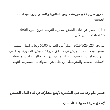
تمارين تدريبية في مزرعة حنوش العاقورة وقاعدتي بيروت وحامات
الجويتين
(أ.ل) – صدر عن قيادة الجيش- مديرية التوجيه بتاريخ اليوم الثلاثاء
23/6/2015 البيان الآتي:
بتاريخي 23و 2015/6/25 اعتباراً من الساعة 10.00 ولغاية انتهاء المهمة،
ستقوم وحدات من الجيش في مناطق: مزرعة حنوش، العاقورة، وقاعدتي
بيروت وحامات الجويتين، بإجراء تمارين تدريبية تتخللها رمايات بواسطة
الأسلحة الخفيفة والمتوسطة من على متن الطوافات العسكرية.-انتهى-
———-
شقير امام وفد صناعيي المكلس: لأوسع مشاركة في لقاء البيال الخميس
لإطلاق صرخة مدوية لانقاذ لبنان