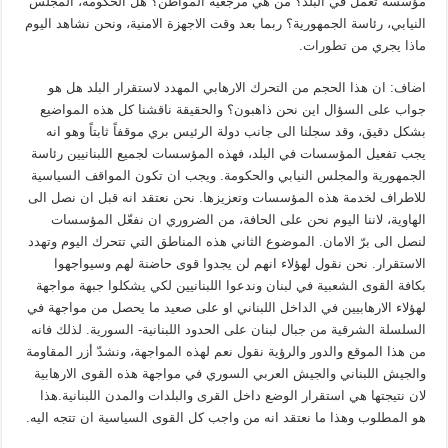
مؤسسة تعمل في البلد؟ من هي مرجعية المواطن؟ هل الحكومة، المجلس
النيابي، رئاسة الجمهورية؟ ربما بعد وقت الاجهزة الامنية، ونحن نشاهد اليوم
ماذا يجري من تطورات.
اضاف: ان هذا الحجم من التحرك الارهابي المهدد لاستقرار البلد هل هو
جواب على السؤال اين نحن ذاهبون؟ والحقيقة ناقشنا كل هذه المواضيع
بشكل دقيق، وقد سجلنا الى جانب دولة الرئيس بري موقفاً ثابتاً وهو انه
يجب تفعيل المؤسسات في البلد، فهذه المؤسسات لجميع اللبنانيين رئاسة
الجمهورية والمجلس النيابي والحكومة. ويجب ان تكون المواقف السياسية
للاطراف لخدمة هذه المؤسسات وتعزيزها. نحن نعتقد انه قبل ان نصل الى
الهاوية، لاننا اليوم نحن على الحافة، من الضروري ان نفعّل المؤسسات
لنصل الى برّ الامان. الموضوع الثاني هذه المناطق التي تتحرك اليوم وتهدد
الاستقرار. نحن نقول لهؤلاء انهم لن يجدوا قوى حاضنة لهم وسيواجهوا
بكافة القوى الشعبية في لبنان وندعوا اللبنانيين لكي يشكلوا جبهة مواجهة
لهؤلاء الارهابيين في الداخل اللبناني او على صعيد ما يحصل من مواجهة في
السلسلة الشرقية من جبال لبنان على الحدود اللبنانية- السورية. لذلك فانه
من هذا الموقع والدور والرؤية نقول نعم لهذه المواجهة، ونشدّ أزر المقاومة
والجيش اللبناني والجيش العربي السوري في مواجهة هذه القوى الارهابية
لان نتيجتها هي استقرار الوضع داخل القرى والبلدات والمدن اللبنانية.هذا
هو المطلوب وهذا ما نعتقد انه من واجب كل القوى السياسية ان تتجه اليه.