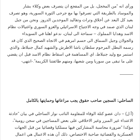
ورأى انه “من المخجل، بل من المفجع ان يتصرف بعض وكلاء بشار
والموساد بالطريقة التي تصرفوا بها مع جرحى الثورة السورية، وهو تصرف
بعيد كل البعد عن أخلاق وتراث وتقاليد الموحدين الدروز. ونحن من جبل
لبنان الذي صمد في وجه الاجتياح الاسرائيلي والغزو السوري واغتيالات نظام
الاسد وهدايا المملوك – سماحة الى لبنان، ندعو اهلنا في السويداء
والجولان وجبل السماق الى حسم امرهم في الاتجاه الصحيح الذي كان قد
رسمه البطل المرحوم سلطان باشا الاطرش والشهيد كمال جنبلاط، والذي
استمر مع وليد جنبلاط، اي المساهمة في اسقاط نظام الاسد قبل ان يقضي
على ما تبقى من سوريا ومن شعبها، ومنهم طائفتنا الكريمة”.-انتهى-
———-
الساحلي: السجين صاحب حقوق يجب مراعاتها وحمايتها بالكامل
(أ.ل) – دان عضو كتلة الوفاء للمقاومة النائب نوار الساحلي في بيان “حادثة
الاعتداء غير المبرر وغير الاخلاقي على بعض المساجين في سجن رومية”،
مؤكدا “ضرورة محاسبة المشاركين فيها مسلكيا وقضائيا من قبل الجهات
العسكرية والقضائية صاحبة الاختصاص، ذلك أن هذه الاعمال هي اعمال