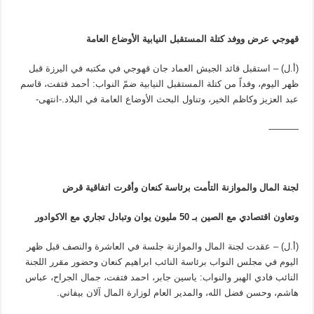
قهوجي عرض ووفد كتلة المستقبل النيابية الأوضاع العامة
(أ.ل) – استقبل قائد الجيش العماد جان قهوجي في مكتبه في اليرزة قبل
ظهر اليوم، وفداً من كتلة المستقبل النيابية ضمّ النواب: أحمد فتفت، قاسم
عبد العزيز وكاظم الخير، وتناول البحث الأوضاع العامة في البلاد.-انتهى-
———-
لجنة المال والموازنة التأمت برئاسة كنعان وأقرت اتفاقية قرض
وتعاون اقتصادي مع الصين بـ 50 مليون يوان وتبادل تجاري مع الاكوادور
(أ.ل) – عقدت لجنة المال والموازنة جلسة في العاشرة والنصف قبل ظهر
اليوم في مجلس النواب برئاسة النائب ابراهيم كنعان وحضور مقرر اللجنة
النائب فادي الهبر والنواب: ياسين جابر، احمد فتفت، جمال الجراح، عباس
هاشم، وحسن فضل الله، والمدير العام لوزارة المال آلان بيفاني.