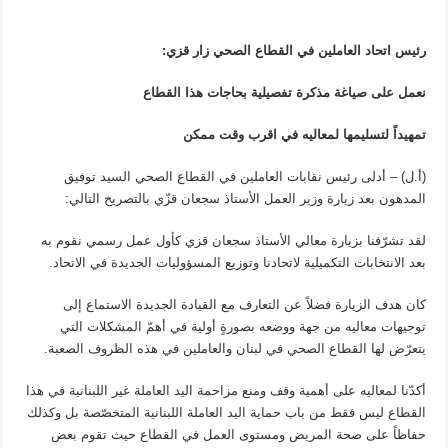
رئيس اتحاد العاملين في القطاع الصحي زار قزي:
نعمل على صياغة مذكرة تفصيلية بحاجات هذا القطاع
تمهيداً لتسليمها لمعاليه في اقرب وقت ممكن
(أ.ل) – أدلى رئيس نقابات العاملين في القطاع الصحي السيد توفيق
المدهون بعد زيارة وزير العمل الأستاذ سجعان قزّي بالتصريح التالي:
لقد تشرّفنا بزيارة معالي الأستاذ سجعان قزي كأول عمل رسمي نقوم به
بعد الانتخابات التكميلية لاتحادنا وتوزيع المسؤوليات الجديدة في الاتحاد.
كان هدف الزيارة فضلاً عن التعارف مع القيادة الجديدة الاستماع إلى
توجيهات معاليه من جهة ووضعه بصورةٍ أولية في أهمّ المشكلات التي
يتعرّض لها القطاع الصحي في لبنان والعاملين في هذه الظروف الصعبة.
أكدّنا لمعاليه على أهمية وقف ومنع مزاحمة اليد العاملة غير اللبنانية في هذا
القطاع ليس فقط من باب حماية اليد العاملة اللبنانية المتخصّصة بل وكذلك
حفاظاً على صحة المريض ومستوى العمل في القطاع حيث تقوم بعض