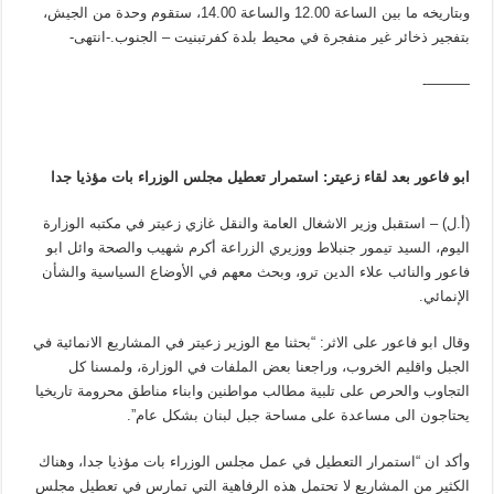
وبتاريخه ما بين الساعة 12.00 والساعة 14.00، ستقوم وحدة من الجيش،
بتفجير ذخائر غير منفجرة في محيط بلدة كفرتبنيت – الجنوب.-انتهى-
———-
ابو فاعور بعد لقاء زعيتر: استمرار تعطيل مجلس الوزراء بات مؤذيا جدا
(أ.ل) – استقبل وزير الاشغال العامة والنقل غازي زعيتر في مكتبه الوزارة
اليوم، السيد تيمور جنبلاط ووزيري الزراعة أكرم شهيب والصحة وائل ابو
فاعور والنائب علاء الدين ترو، وبحث معهم في الأوضاع السياسية والشأن
الإنمائي.
وقال ابو فاعور على الاثر: “بحثنا مع الوزير زعيتر في المشاريع الانمائية في
الجبل واقليم الخروب، وراجعنا بعض الملفات في الوزارة، ولمسنا كل
التجاوب والحرص على تلبية مطالب مواطنين وابناء مناطق محرومة تاريخيا
يحتاجون الى مساعدة على مساحة جبل لبنان بشكل عام”.
وأكد ان “استمرار التعطيل في عمل مجلس الوزراء بات مؤذيا جدا، وهناك
الكثير من المشاريع لا تحتمل هذه الرفاهية التي تمارس في تعطيل مجلس