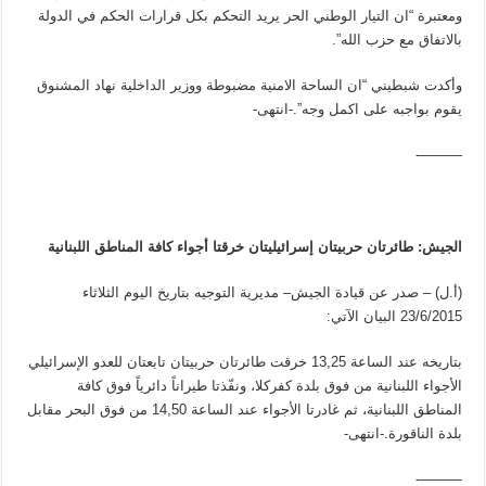
ومعتبرة “ان التيار الوطني الحر يريد التحكم بكل قرارات الحكم في الدولة
بالاتفاق مع حزب الله”.
وأكدت شبطيني “ان الساحة الامنية مضبوطة ووزير الداخلية نهاد المشنوق
يقوم بواجبه على اكمل وجه”.-انتهى-
———-
الجيش: طائرتان حربيتان إسرائيليتان خرقتا أجواء كافة المناطق اللبنانية
(أ.ل) – صدر عن قيادة الجيش– مديرية التوجيه بتاريخ اليوم الثلاثاء
23/6/2015 البيان الآتي:
بتاريخه عند الساعة 13,25 خرقت طائرتان حربيتان تابعتان للعدو الإسرائيلي
الأجواء اللبنانية من فوق بلدة كفركلا، ونفّذتا طيراناً دائرياً فوق كافة
المناطق اللبنانية، ثم غادرتا الأجواء عند الساعة 14,50 من فوق البحر مقابل
بلدة الناقورة.-انتهى-
———-