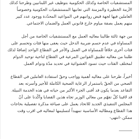
المستشفيات الخاصة وكذلك الحكومية بتوظيف غير اللبنانيين وطرحنا كذلك
الأزمة الخطيرة والمزمنة التي تعانيها المستشفيات الحكومية وخصوصاً
العاملين فيها لجهة قبض رواتبهم في المواعيد المحدّدة ووجود عدد كبير
منهم يعمل بصفة مياوم خارج قانوني العمل والضمان الاجتماعي.
من جهة ثالثة طالبنا معاليه العمل مع المستشفيات الخاصة من أجل
المساواة في عدم حسم ضريبة الدخل حيث يعفى منها فئات وتحسم على
فئات أخرى خلافاً للمساواة في العمل والأجر في القطاع الواحد إضافةً لذلك
طلبنا من معاليه تطبيق القوانين المرعية في القطاع لناحية توحيد الدوام
لمختلف الفئات حيث تسود العشوائية في تحديد مدّة ودوام العمل.
أخيراً، طرحنا على معاليه أهمية وواجب وحقّ استفادة العاملين في القطاع
الصحي من الحقّ باستمرار الرعاية الصحية الكاملة للأجير وأسرته بعد
التقاعد بعدما يكون قد أفنى الجزء الأكبر من حياته في هذه الخدمة النبيلة.
قد لاقينا كلّ تفهّم من معالي الوزير تجاه هذين القضايا وأكّدنا على أنّ
المجلس التنفيذي الجديد للاتحاد يعمل على صياغة مذكرة تفصيلية بحاجات
هذا القطاع ومطالبه الأساسية تمهيداً لتسليمها لمعاليه في اقرب وقت
ممكن.-انتهى-
———-