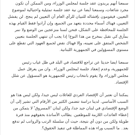
سمعنا أنهم يريدون عقد جلسة لمجلس الوزراء، ومن الممكن أن تكون
مجرد شائعات، وسمعنا أيضا عن نية عقد جلسة تمثيلية واحتيالية لموضوع
التعيين، فيقومون بإفشاله للتبيان للرأي العام أن التعيين لم ينجح. لن يفشل
التعيين، فهناك أسماء محددة بتعهد من الجميع، وإن أرادوا فقط القيام بهذه
الجلسة للمحافظة على الشكل، فنحن لسنا منزعجين من الوضع ولا نمر
بمأزق كي نقبل بمخرج من هذا النوع! إذا يجب أن تنتهي الجلسة بتعيين
الشخص المتفق على تعيينه، وإلا فهناك نقض لجميع العهود التي تقطع على
مستوى المسؤولين في الجمهورية اللبنانية.
سمعنا ايضا حديثا عن تراجع للاقتصاد في البلد في ظل غياب رئيس
للجمهورية، وعدم إنعقاد جلسة لمجلس الوزراء.. وان من يعرقل عمل
مجلس الوزراء، ولا يقوم بانتخاب رئيس للجمهورية هو المسؤول عن شلل
الإقتصاد.
يمكننا أن نعتبر أن الإقتصاد الفردي للعائلات ليس جيدا، ولكن ليس هذا هو
السبب الأساسي. لدينا دراسة تتضمن الكثير من الأرقام التي تشير إلى أن
الوضع الإقتصادي في لبنان جيد جدا، ولكن لبنان “المسروق” لا يتمكن من
إعطاء العائدات اللازمة للموظفين. يطالب الأساتذة بحقوقهم منذ فترة
طويلة ولكن من دون أي نتيجة، حيث أن سلسلة الرتب والرواتب لم تدفع
بعد.. ما السبب وراء هذه المماطلة في تنفيذ الحقوق؟.