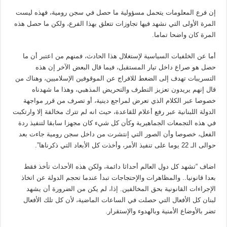
إن فرع المعلومات يتحمل مسؤولية ما حصل في سجن رومية، فهذه ليست
المرة الأولى التي نشهد فيها تجاوزات تتعلق بهذا الفرع، ولكن ما حصل هذه
المرة كان واضحا تماما.
أما عن الخلفيات السياسية لإستغلال هذا الحادث، فمنهم من اعتبر أن ما
حصل هو صراع داخل تيار المستقبل، فيما قال البعض الآخر إن هذه
التسريبات تهدف إلى الضغط للافراج عن الموقوفين الإسلاميين، وهناك من
قال إنهم يريدون تعزيز التطرف والتحريض المذهبي، وهذا ما شهدناه
خصوصا عبر الكلام الذي تعرض لمراجع دينية، أو تصرف من قرر مواجهة
الدولة اللبنانية عبر رفع أعلام للقاعدة، حيث انه لم تترك مخالفة إلا وارتكبت
في هذه التجمعات الجماهيرية وكأن كل شيء كان مجهزا سابقا لتنفيذ ردة
الفعل، خصوصا وأن الصور التي إنتشرت من داخل سجن رومية جاءت بعد
حوالى الـ 22 يوما على تنفيذ الأمر، وأخذت كل الأبعاد التي ذكرناها”.
اضاف “تشهد كل دول العالم أحداثا دائمة، ولكن هذه الأحداث تأخذ فقط
بعدا قانونيا.. والمظاهرات والإحتجاجات تبدأ عندما تحجم الدولة عن اتخاذ
الإجراءات القانونية بحق المخالفين. إذا، لم يكن من الضرورة أن يشهد
لبنان كل الأفعال التي حصلت في الساعات الماضية، لأن كل تلك الأفعال
تضر بالأوضاع الأمنية وبالهدوء والإستقرار.