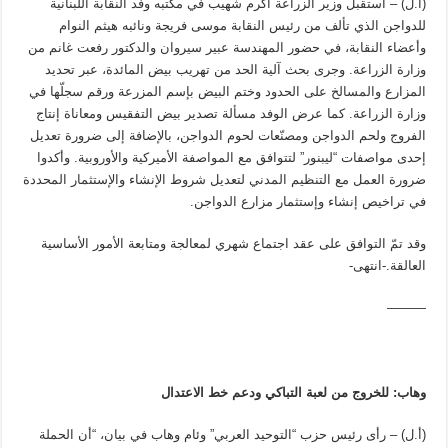
(أ.ل) – استقبل وزير الزراعة أكرم شهيب في مكتبه وفد النقابة اللبنانية
للدواجن الذي تألف من رئيس النقابة موسى فريجة ونائبه هيثم النوام
وأعضاء النقابة، في حضور المهندسة عبير سيروان والدكتور رفعت غانم من
وزارة الزراعة. وجرى بحث آلية الحد من تهريب بيض المائدة، عبر تحديد
المزارع والمسالخ على الحدود وختم البيض بإسم المزرعة ورقم سجلّها في
وزارة الزراعة. كما عرض الوفد مسألة تصدير بيض التفقيس ومعاناة إنتاج
الفروج ولحم الدواجن ومصنّعات لحوم الدواجن، بالإضافة إلى ضرورة تعديل
إحدى مواصفات “ليبنور” لتتوافق مع المواصفة الأميركية والأوروبية. وأكدوا
ضرورة العمل مع التنظيم المدني لتعديل شروط الإنشاء والإستثمار المحددة
في تراخيص إنشاء وإستثمار مزارع الدواجن.
وقد تمّ التوافق على عقد اجتماع شهري لمعالجة ومتابعة الأمور الأساسية
العالقة.-انتهى-
———
وهاب: للخروج من لعبة التباكي ودعم خط الاعتدال
(أ.ل) – رأى رئيس حزب “التوحيد العربي” وئام وهاب في بيان، “أن الحملة