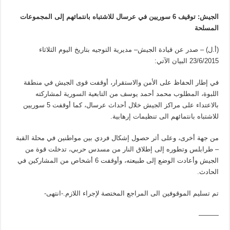
الجيش: توقيف 6 سوريين في عرسال للاشتباه بانتمائهم إلى المجموعات
المسلحة
(أ.ل) – صدر عن قيادة الجيش– مديرية التوجيه بتاريخ اليوم الثلاثاء
23/6/2015 البيان الآتي:
في إطار الحفاظ على الأمن والاستقرار، أوقفت قوى الجيش في منطقة
اللبوة، المطلوب محمد أحمد يوسف من التابعية السورية لمشاركته
بالاعتداء على مراكز الجيش خلال أحداث عرسال، كما أوقفت 5 سوريين
للاشتباه بانتمائهم الى تنظيمات إرهابية.
من جهة أخرى، وعلى أثر حصول إشكال فردي بين مواطنين في محلة القبة
– طرابلس وتطوره إلى إطلاق النار من مسدس حربي، تدخلت قوة من
الجيش وأعادت الوضع إلى طبيعته، وأوقفت 6 أشخاص من المشاركين في
الحادث.
تم تسليم الموقوفين الى المراجع المختصة لإجراء اللازم.-انتهى-
———