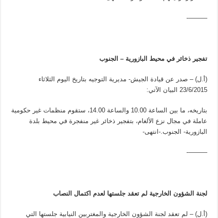
———-
تفجير ذخائر في محيط البازورية – الجنوب
(أ.ل) – صدر عن قيادة الجيش- مديرية التوجيه بتاريخ اليوم الثلاثاء
23/6/2015 البيان الآتي:
بتاريخه، ما بين الساعة 10.00 والساعة 14.00، ستقوم منظمات غير حكومية
عاملة في مجال نزع الألغام، بتفجير ذخائر غير منفجرة في محيط بلدة
البازورية- الجنوب.-انتهى-
———-
لجنة الشؤون الخارجية لم تعقد جلستها لعدم اكتمال النصاب
(أ.ل) – لم تعقد لجنة الشؤون الخارجية والمغتربين النيابية جلستها التي