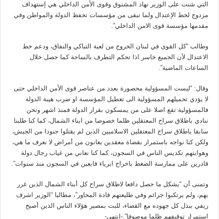
التي شنت على الوزير نهاد المشنوق وقوى الأمن الداخلي هي إستهداف
مزدوج لخط الإعتدال ولما تبقى من مؤسسات تحفظ الدولة والمواطن وفي
مقدمها مؤسسة قوى الامن الداخلي”.
وطالب “كل القوى في لبنان الخروج من لعبة التباكي والنفاق، ودعم خط
الاعتدال لأن الجميع خاسر اذا تحكم التطرف بالساحة كما حصل خلال
الساعات الماضية”.
وقال: “ليست المسؤولية محصورة بعدد من عناصر قوى الأمن الداخلي حتى
لا يؤدي تحميلهم المسؤولية الى تعطيل المؤسسة او ضرب هيبة الدولة
فالمسؤولية تقع اصلا على من يمسكون بقرار الدولة فمنذ اشهر ونحن
ننادي باطلاق سراح المعتقلين ظلما خصوصا من ابناء الشمال، كما كنا طلبنا
سابقا باطلاق سراح المعتقلين الاسلاميين الذين لم يقتلوا جنودا من الجيش،
ولكن كنا نواجه باستمرار بقضاة معقدين يعانون من أمراض لا نعرف ما هي،
وهوايتهم تكديس الناس في السجون، كما كنا نعاني من غياب رجال دولة
قادرين على ممارسة الضغط باخراج ابرياء قابعين في السجون منذ سنوات”.
وتمنى أن “يشكل ما حصل دافعا لاطلاق سراح كل أبناء الشمال الذين غرر
بهم، ولم يرتكبوا جرائم وفي طليعتهم قادة المحاور”، مطالبا “الوزير اشرف
ريفي ببذل كل جهوده مع القضاء، للبت بمصير هؤلاء الناس الذين أصبح
استمرار توقيفهم ظلما موصوفا”.-انتهى-