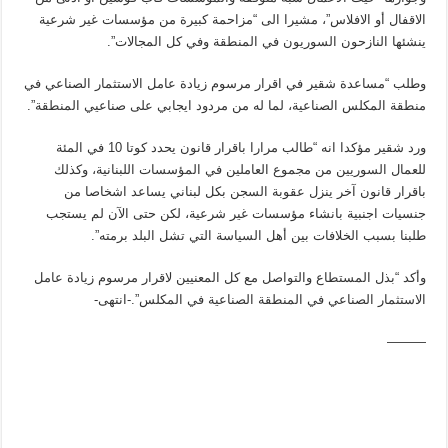
الاقفال أو الافلاس”، مشيرا الى “مزاحمة كبيرة من مؤسسات غير شرعية
ينشئها النازحون السوريون في المنطقة وفي كل المجالات”.
وطلب “مساعدة شقير في اقرار مرسوم زيادة عامل الاستثمار الصناعي في
منطقة المكلس الصناعية، لما له من مردود ايجابي على صناعيي المنطقة”.
ورد شقير مؤكدا انه “طالب مرارا باقرار قانون يحدد كوتا 10 في المئة
للعمال السوريين من مجموع العاملين في المؤسسات اللبنانية، وكذلك
باقرار قانون آخر ينزل عقوبة السجن بكل لبناني يساعد اشخاصا من
جنسيات اجنبية بانشاء مؤسسات غير شرعية، لكن حتى الآن لم يستجب
طلبنا بسبب الخلافات بين أهل السياسة التي تشل البلد برمته”.
وأكد “بذل المستطاع والتواصل مع كل المعنيين لاقرار مرسوم زيادة عامل
الاستثمار الصناعي في المنطقة الصناعية في المكلس”.-انتهى-
———