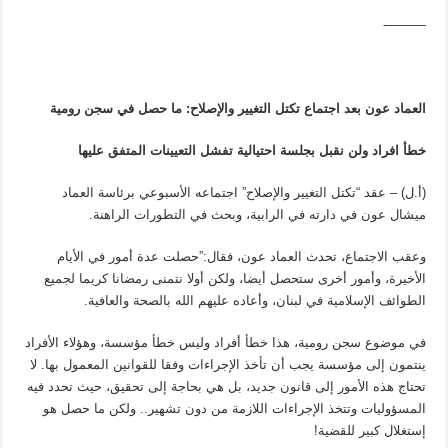
———-
العماد عون بعد اجتماع تكتل التغيير والإصلاح: ما حصل في سجن رومية
خطأ افراد ولن نقبل بجلسة احتيالية تفشل التعيينات المتفق عليها
(أ.ل) – عقد “تكتل التغيير والإصلاح” اجتماعه الأسبوعي برئاسة العماد
ميشال عون في دارته في الرابية، وبحث في التطورات الراهنة.
وعقب الاجتماع، تحدث العماد عون، فقال:”حصلت عدة أمور في الأيام
الأخيرة، وأمور أخرى ستحصل أيضا، ولكن أولا نتمنى رمضانا كريما لجميع
الطوائف الإسلامية في لبنان، وأعاده عليهم الله بالصحة والعافية.
في موضوع سجن رومية، هذا خطأ أفراد وليس خطأ مؤسسة، وهؤلاء الأفراد
ينتمون إلى مؤسسة يجب أن تأخذ الإجراءات وفقا للقوانين المعمول بها. لا
تحتاج هذه الأمور إلى قانون جديد، بل هي بحاجة إلى تحقيق، حيث تحدد فيه
المسؤوليات وتتخذ الإجراءات اللازمة من دون تشهير.. ولكن ما حصل هو
إستغلال كبير للقضية!