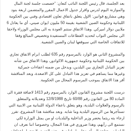
بعد الجلسة، قال رئيس اللجنة النائب كنعان: “خصصت جلسة لجنة المال
والموازنة اليوم لدرس واقرار جدول الاعمال المقرر والمتضمن اربعة بنود
وهي مشاريع قوانين: الاول يتعلق باتفاق تعاون اقتصادي وفني بين الحكومة
اللبنانية وحكومة الصين الشعبية بقيمة 50 مليون ايوان صيني، أي ما يعادل 6
ملايين دولار اميركي. وهذا الاتفاق ستتم العودة به الى مجلس الوزراء ولاحقا
الى مجلس النواب لتحديد القطاعات المستفيدة وتخصيص المبالغ وفقا
للاتفاقات الخاصة التي سيوقعها لبنان والصين الشعبية.
والمشروع الثاني هو الوارد بالمرسوم رقم 635 لطلب ابرام الاتفاق تجاري
بين الحكومة اللبنانية وحكومة جمهورية الاكوادور، وهذا الاتفاق من شأنه
تعزيز التبادل التجاري بين البلدين، ويدخل من ضمنه اعفاءات جمركية
وغيرها مما يساهم في تعزيز هذا التبادل على كل الاصعدة، وبعد المناقشة
أقر هذا الاتفاق بموجب المرسوم المحال من الحكومة.
درست اللجنة مشروع القانون الوارد بالمرسوم رقم 1413 لاضافة فقرة الى
المادة 80 من القانون رقم 60/88 تاريخ 12/8/1988 وتعديلاته والمتعلق
بالرسوم والعلاوات البلدية، وهو يتعلق باعفاء الدولة اللبنانية من الابنية التي
تستأجرها من الرسوم البلدية وما شابه. وبعد مناقشة هذا المشروع، تقرر
ارجاء بته ريثما يحضر وزير الداخلية والبلديات او من يمثل الوزارة لكي
نستمع الى رأيهم، وهذا ضروري في هذا المجال، وخصوصا اننا نعرف ان
البلديات محتاجة الى أي دخل وايرادات في هذه الفترة ولا تتحمل اعفاءات