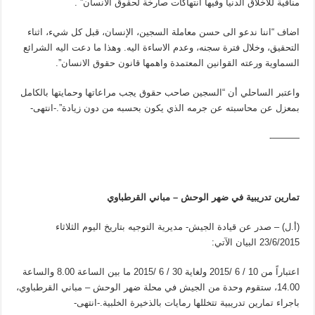
منافية للاخلاق الدنيا وفيها انتهاكات صارخة لحقوق الانسان” .
اضاف “اننا ندعو الى حسن معاملة السجين، الإنسان، قبل كل شيء، اثناء
التحقيق، وخلال فترة سجنه، وعدم الاساءة اليه. وهذا ما دعت اليه الشرائع
السماوية ورعته القوانين المعتمدة واهمها قانون حقوق الانسان”.
واعتبر الساحلي أن “السجين صاحب حقوق يجب مراعاتها وحمايتها بالكامل
بمعزل عن محاسبته عن جرمه الذي يكون بحسبه من دون زيادة”.-انتهى-
———-
تمارين تدريبية في ضهر الوحش – مباني القرطباوي
(أ.ل) – صدر عن قيادة الجيش- مديرية التوجيه بتاريخ اليوم الثلاثاء
23/6/2015 البيان الآتي:
اعتباراً من 10 / 6 /2015 ولغاية 30 / 6 /2015 ما بين الساعة 8.00 والساعة
14.00، ستقوم وحدة من الجيش في محلة ضهر الوحش – مباني القرطباوي،
باجراء تمارين تدريبية تتخللها رمايات بالذخيرة الخلبية.-انتهى-