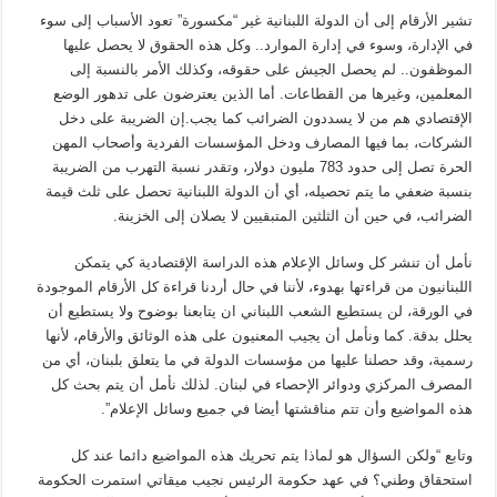
تشير الأرقام إلى أن الدولة اللبنانية غير “مكسورة” تعود الأسباب إلى سوء
في الإدارة، وسوء في إدارة الموارد.. وكل هذه الحقوق لا يحصل عليها
الموظفون.. لم يحصل الجيش على حقوقه، وكذلك الأمر بالنسبة إلى
المعلمين، وغيرها من القطاعات. أما الذين يعترضون على تدهور الوضع
الإقتصادي هم من لا يسددون الضرائب كما يجب.إن الضريبة على دخل
الشركات، بما فيها المصارف ودخل المؤسسات الفردية وأصحاب المهن
الحرة تصل إلى حدود 783 مليون دولار، وتقدر نسبة التهرب من الضريبة
بنسبة ضعفي ما يتم تحصيله، أي أن الدولة اللبنانية تحصل على ثلث قيمة
الضرائب، في حين أن الثلثين المتبقيين لا يصلان إلى الخزينة.
نأمل أن تنشر كل وسائل الإعلام هذه الدراسة الإقتصادية كي يتمكن
اللبنانيون من قراءتها بهدوء، لأننا في حال أردنا قراءة كل الأرقام الموجودة
في الورقة، لن يستطيع الشعب اللبناني ان يتابعنا بوضوح ولا يستطيع أن
يحلل بدقة. كما ونأمل أن يجيب المعنيون على هذه الوثائق والأرقام، لأنها
رسمية، وقد حصلنا عليها من مؤسسات الدولة في ما يتعلق بلبنان، أي من
المصرف المركزي ودوائر الإحصاء في لبنان. لذلك نأمل أن يتم بحث كل
هذه المواضيع وأن تتم مناقشتها أيضا في جميع وسائل الإعلام”.
وتابع “ولكن السؤال هو لماذا يتم تحريك هذه المواضيع دائما عند كل
استحقاق وطني؟ في عهد حكومة الرئيس نجيب ميقاتي استمرت الحكومة