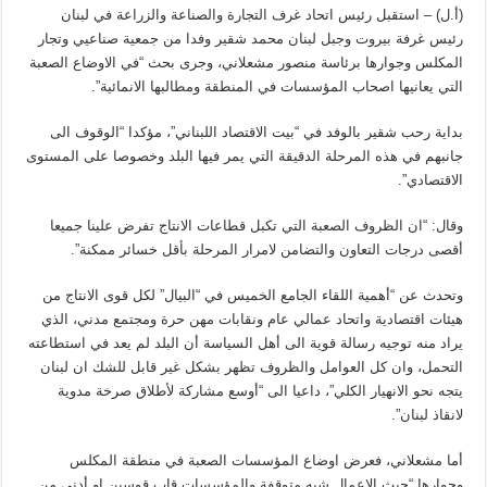
(أ.ل) – استقبل رئيس اتحاد غرف التجارة والصناعة والزراعة في لبنان
رئيس غرفة بيروت وجبل لبنان محمد شقير وفدا من جمعية صناعيي وتجار
المكلس وجوارها برئاسة منصور مشعلاني، وجرى بحث “في الاوضاع الصعبة
التي يعانيها اصحاب المؤسسات في المنطقة ومطالبها الانمائية”.
بداية رحب شقير بالوفد في “بيت الاقتصاد اللبناني”، مؤكدا “الوقوف الى
جانبهم في هذه المرحلة الدقيقة التي يمر فيها البلد وخصوصا على المستوى
الاقتصادي”.
وقال: “ان الظروف الصعبة التي تكبل قطاعات الانتاج تفرض علينا جميعا
أقصى درجات التعاون والتضامن لامرار المرحلة بأقل خسائر ممكنة”.
وتحدث عن “أهمية اللقاء الجامع الخميس في “البيال” لكل قوى الانتاج من
هيئات اقتصادية واتحاد عمالي عام ونقابات مهن حرة ومجتمع مدني، الذي
يراد منه توجيه رسالة قوية الى أهل السياسة أن البلد لم يعد في استطاعته
التحمل، وان كل العوامل والظروف تظهر بشكل غير قابل للشك ان لبنان
يتجه نحو الانهيار الكلي”، داعيا الى “أوسع مشاركة لأطلاق صرخة مدوية
لانقاذ لبنان”.
أما مشعلاني، فعرض اوضاع المؤسسات الصعبة في منطقة المكلس
وجوارها “حيث الاعمال شبه متوقفة والمؤسسات قاب قوسين او أدنى من