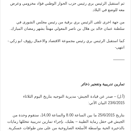
ثم استقبل الرئيس بري رئيس حزب الحوار الوطني فؤاد مخزومي وعرض
معه للوضع في البلاد.
من جهة اخرى تلقى الرئيس بري برقية من رئيس مجلس الشورى في
سلطنة عمان خالد بن هلال بن ناصر المعولي مهنئاً بشهر رمضان المبارك.
كما استقبل الرئيس بري رئيس مجموعة الاقتصاد والاعمال رؤوف ابو زكي.-
انتهى-
———
تمارين تدريبية وتفجير ذخائر
(أ.ل) – صدر عن قيادة الجيش- مديرية التوجيه بتاريخ اليوم الثلاثاء
23/6/2015 البيان الآتي:
بتاريخ 25/6/2015 ما بين الساعة 8.00 والساعة 14,00، ستقوم وحدة من
الجيش في حقل رماية الطيبة – بعلبك، بإجراء تمارين تدريبية تتخللها رمايات
بالذخيرة الحية بواسطة الأسلحة الصاروخية من على متن طوافات عسكرية.