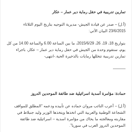
تمارين تدريبية في حقل رماية دير عمار – عكار
(أ.ل) – صدر عن قيادة الجيش- مديرية التوجيه بتاريخ اليوم الثلاثاء
23/6/2015 البيان الآتي:
بتواريخ 18، 19، 26، 2015/6/29، ما بين الساعة 6.00 والساعة 14.00 من كل
يوم، ستقوم وحدة من الجيش في حقل رماية دير عمار – عكار، باجراء
تمارين تدريبية تتخللها رمايات بالذخيرة الحية.-انتهى-
———-
حمادة: مؤامرة أسدية اسرائيلية ضد طائفة الموحدين الدروز
(أ.ل) – أعرب النائب مروان حماده عن تأييده ودعمه “المطلق للمواقف
الشجاعة الوطنية والعربية التي اتخذها ويتخذها الوزير وليد جنبلاط في
مقاربته ومعالجته ما يحاك من مؤامرة اسدية – اسرائيلية ضد طائفة
الموحدين الدروز العرب في سوريا”.