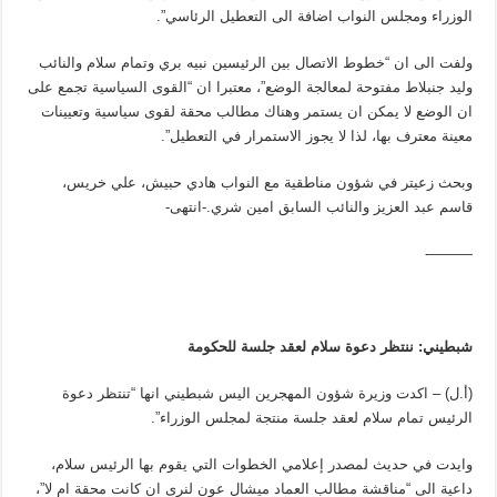
الوزراء ومجلس النواب اضافة الى التعطيل الرئاسي”.
ولفت الى ان “خطوط الاتصال بين الرئيسين نبيه بري وتمام سلام والنائب
وليد جنبلاط مفتوحة لمعالجة الوضع”، معتبرا ان “القوى السياسية تجمع على
ان الوضع لا يمكن ان يستمر وهناك مطالب محقة لقوى سياسية وتعيينات
معينة معترف بها، لذا لا يجوز الاستمرار في التعطيل”.
وبحث زعيتر في شؤون مناطقية مع النواب هادي حبيش، علي خريس،
قاسم عبد العزيز والنائب السابق امين شري.-انتهى-
———-
شبطيني: ننتظر دعوة سلام لعقد جلسة للحكومة
(أ.ل) – اكدت وزيرة شؤون المهجرين اليس شبطيني انها “تنتظر دعوة
الرئيس تمام سلام لعقد جلسة منتجة لمجلس الوزراء”.
وايدت في حديث لمصدر إعلامي الخطوات التي يقوم بها الرئيس سلام،
داعية الى “مناقشة مطالب العماد ميشال عون لنرى ان كانت محقة ام لا”،