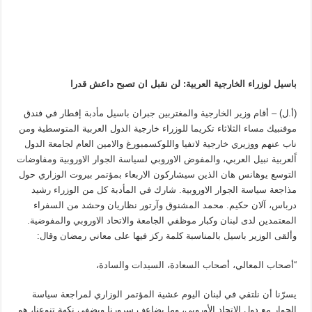
باسيل لوزراء الخارجية العربية: لن نقبل ان تصبح داعش قدرا
(أ.ل) – أقام وزير الخارجية والمغتربين جبران باسيل مأدبة إفطار في فندق
موفنبيك مساء الثلاثاء تكريما للوزراء خارجية الدول العربية المتوسطية ومن
ناب عنهم ووزيري خارجية لاتفيا واللوكسمبورغ والامين العام لجامعة الدول
اًلعربية نبيل العربي، والمفوض الاوروبي لسياسة الجوار الاوروبية ومفاوضات
التوسع يوهانس هان الذين سيشاركون الاربعاء بمؤتمر بيروت الوزاري حول
مذاجعة سياسة الجوار الاوروبية. شارك في المأدبة كل من الوزراء رشيد
درباس، آلان حكيم. محمد المشنوق وآرتور نظاريان وحشد من السفراء
المعتمدين لدى لبنان وكبار موظفي الجامعة والاتحاد الاوروبي والمفوضية.
وألقى الوزير باسيل بالمناسبة كلمة ركز فيها على معاني رمضان وقال:
“أصحاب المعالي، أصحاب السعادة، السيدات والسادة،
يسرّنا أن نلتقي في لبنان اليوم عشية المؤتمر الوزاري لمراجعة سياسة
الجوار مع دول الاتحاد الأوروبي، وما يضاعف سرورنا ويضفي نكهة تنوعنا، هو