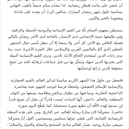
أن نلتقيَ على مائدة إفطارٍ رمضانية. لذا نتقدّم منكم جميعاً بأطيب التهاني
بمناسبة حلول شهر رمضان المبارك، سائلين الربّ أن يعيده على بلداننا
وشعوبنا بالخير واليُمن.
يستبطن مفهوم الصيام ثلّةَ من القيم الإنسانية والروحية الجميلة والراقية،
وفي طليعتها تنمية الإحساس لدى الإنسان بالحاجة لدى الآخر، ويغذّي بالتالي
فضيلة التلاقي مع الآخر، كل آخر. ولا يسعنا إلا أن ننظر بأسى حيال التدهور
الخطير الذي ألمّ بالعالمين العربي والإسلامي خلال الفترة الأخيرة، حيث بتنا
نرى رايات الدين تُستَخدم لإلحاق الأذيّة بالدين. ونرى القيم الإنسانية النبيلة
التي يختزنها الدين تنتهك ويُمثَّل بها من قبل جماعات إرهابيّة تتّخذ من نُسَخٍ
مشوّهة للدين ذرائع لوحشيّتها.
فلنجعل من حلول هذا الشهر الكريم مناسبةً لتذكير العالم بالقيم الحضارية
والإنسانية للإسلام الحقيقيّ، ولنجعلهُ فرصةً لتوحيد الجهودِ بغية محاصرة
الداعشية الفكرية، وبما فيها من تطرّف وتكفيرٍ وظلامية، ومنعها من التهام
المنطقة، والعالم. داعش، أيّها السادة، ليست قَدَراً! لن نقبَل أن تصبِح قدراً.
لن نسمح لهذه الآفّة أن تطبع صورةَ مستقبلنا، كما تلطّخ اليوم صورة
حاضرنا. مشرِقُنا كان منارةً روحيّة للعالم، عبر التاريخ. ومن على هذه المنصّة
الرمضانية اللبنانية، التي نلتقي حولها مسلمين ومسيحيين، أقول أنّ مشرِقُنا
سيبقى منارةً روحية، تصدّر للعالم مبادئ التسامح والمحبّة والحوار والسلام”.-