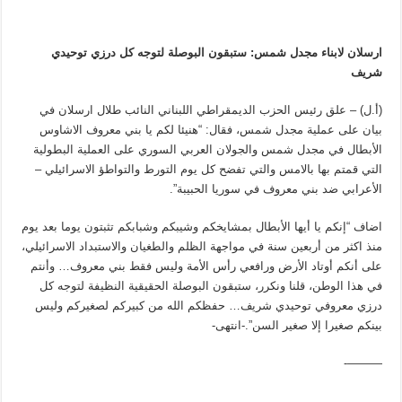
ارسلان لابناء مجدل شمس: ستبقون البوصلة لتوجه كل درزي توحيدي
شريف
(أ.ل) – علق رئيس الحزب الديمقراطي اللبناني النائب طلال ارسلان في
بيان على عملية مجدل شمس، فقال: “هنيئا لكم يا بني معروف الاشاوس
الأبطال في مجدل شمس والجولان العربي السوري على العملية البطولية
التي قمتم بها بالامس والتي تفضح كل يوم التورط والتواطؤ الاسرائيلي –
الأعرابي ضد بني معروف في سوريا الحبيبة”.
اضاف “إنكم يا أيها الأبطال بمشايخكم وشيبكم وشبابكم تثبتون يوما بعد يوم
منذ اكثر من أربعين سنة في مواجهة الظلم والطغيان والاستبداد الاسرائيلي،
على أنكم أوتاد الأرض ورافعي رأس الأمة وليس فقط بني معروف… وأنتم
في هذا الوطن، قلنا ونكرر، ستبقون البوصلة الحقيقية النظيفة لتوجه كل
درزي معروفي توحيدي شريف… حفظكم الله من كبيركم لصغيركم وليس
بينكم صغيرا إلا صغير السن”.-انتهى-
———-