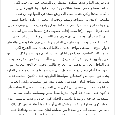
في طريقه الينا وعندها سنكون مضطررين للوقوف جنبا الى جنب لكي
نساند بعضنا ونحمي بعضنا. هناك موجة إرهاب آتية الينا، اليوم لا يزال
بامكاننا صدها ولكن عندما نصل الى وضع يستدعي المواجهة لن نقف
مكتوفي الايدي بل سنواجه وننتصر ويجب ان نتعلم ان نكون واحدا عندما
يواجهنا خطر واحد، احزابا في منطقتنا أوخارجها، ولا يمكننا ان نبقى متكلين
على غيرنا. اليوم أدركنا معنى إقامة خطوط دفاع لبعضنا كلبنانيين لحماية
لبنان، لا نريد أن نهجم على اي طرف من اللبنانيين ولكننا نريد ان نحمي
انفسنا عندما يتهددنا اي خطر من الخارج، وها نحن نرى ماذا يحصل والخطر
لا ولن يتوقف. سنبقى نواجه، لذلك بامكاننا ان نعتمد على الخارج لكي
يدعمنا كلنا كلبنانيين، وهذا حق لنا ان نطلب الدعم من الخارج لكل اللبنانيين
لكي يواجهوا خارجا آخر لكن لا يحق لنا ان نطلب النجدة من الآخر ضد بعضنا
في الداخل. نحن لم نذهب الى الخارج طالبين دخول أي لائحة انتخابية، لم
ننحن يوما أمام سفير دولة للحصول على خدمة ما ولم نطلب مالا من الخارج
وهذه هي السيادة والاستقلال. سياستنا الخارجية عندما تكون مستقلة فذلك
يصب في مصلحة لبنان، هذه هي القدرة وهذا هو المطلوب وليس الحياد.
احيانا مصلحة لبنان تقضي بان اكون على الحياد واحيانا تقضي المصلحة بأن
لا أكون على الحياد. فلا أكون ملتزما بخط معين وبسياسة خاصة سيادية
استقلالية خارجية ، وعندما يناسبني الحياد اكون حياديا وعندما يناسبني عدم
الحياد أكون منحازا، واتخذ المواقف التي أريد عندما أشاء فيكون كل ذلك
نابعا من مصلحة لبنان وانطلاقا من مصلحة لبنان لكي نحميه ونحافظ عليه