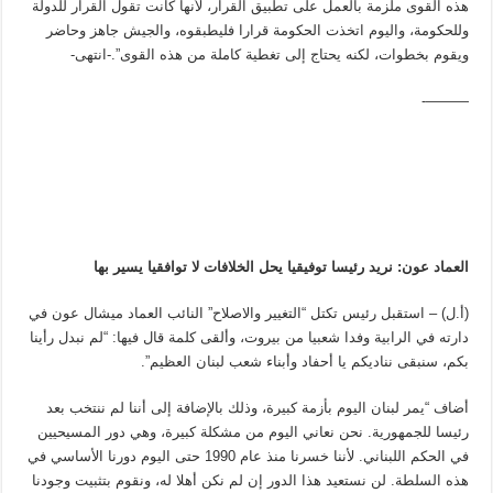
هذه القوى ملزمة بالعمل على تطبيق القرار، لأنها كانت تقول القرار للدولة
وللحكومة، واليوم اتخذت الحكومة قرارا فليطبقوه، والجيش جاهز وحاضر
ويقوم بخطوات، لكنه يحتاج إلى تغطية كاملة من هذه القوى”.-انتهى-
———-
العماد عون: نريد رئيسا توفيقيا يحل الخلافات لا توافقيا يسير بها
(أ.ل) – استقبل رئيس تكتل “التغيير والاصلاح” النائب العماد ميشال عون في
دارته في الرابية وفدا شعبيا من بيروت، وألقى كلمة قال فيها: “لم نبدل رأينا
بكم، سنبقى نناديكم يا أحفاد وأبناء شعب لبنان العظيم”.
أضاف “يمر لبنان اليوم بأزمة كبيرة، وذلك بالإضافة إلى أننا لم ننتخب بعد
رئيسا للجمهورية. نحن نعاني اليوم من مشكلة كبيرة، وهي دور المسيحيين
في الحكم اللبناني. لأننا خسرنا منذ عام 1990 حتى اليوم دورنا الأساسي في
هذه السلطة. لن نستعيد هذا الدور إن لم نكن أهلا له، ونقوم بتثبيت وجودنا