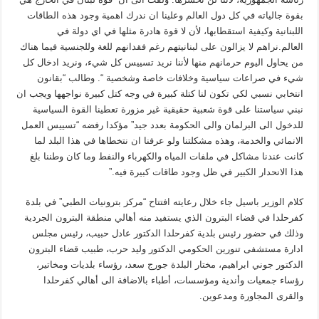
بقوة جالياته في كل دول العالم وعلينا ان ندرك اهمية وجود هذه الطاقات
اللبنانية وكيفية استقطابها، لأن لا قوة هادرة مثلها في اي دولة في
العالم.نراهم لا يزالون على لبنانيتهم رغم فقدانهم للغة وللجنسية فيما هناك
من يحاول اليوم حرمانهم منها لأننا نريد تسييس كل شيء، ونريد ادخال كل
شيء في صراعات سياسية وخلافات خاصة وشخصية “. وطالب “بقانون
انتخابي نسبي لكي تكون لنا كتلة كبيرة في وجه كتل كبيرة نواجهها ويجب ان
نبني سياستنا على قوة شعبية حقيقية غير مزورة تعطينا القوة السياسية
للدخول الى البرلمان والى الحكومة بعدد جيد” مؤكدا رفضه “تسييس العمل
الانمائي والخدمة، وهذه مشكلتنا ولو عرفنا ان نتخطاها في هذا البلد لما
كانت عندنا مشاكل في ملفات المياه والكهرباء والنفط وما كان وطننا بلغ
هذا الانحدار الكبير في ظل وجود طاقات كبيرة فيه.”
كلام الوزير باسيل جاء خلال رعايته افتتاح “مركز بترونيات الطبي” في بلدة
كفرحلدا في قضاء البترون الذي يستفيد منه أهالي منطقة البترون الجردية
وذلك في حضور رئيس بلدية كفرحلدا الدكتور عادل حبيب، رئيس مجلس
ادارة مستشفى تنورين الحكومي الدكتور وليد حرب، طبيب قضاء البترون
الدكتور جوني ابراهيم، مختار البلدة جورج سعد، رؤساء بلديات ومخاتير،
رؤساء جمعيات وأندية ومؤسسات، أطباء بالاضافة الى أهالي كفرحلدا
والقرى المجاورة ومدعوين.