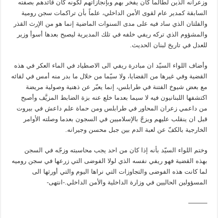
وزعرانه الذين لطالما كان يفخر بهم وبإنجازاتهم لكونه كان قائدهم بصفته
السابقة كمدير عام لقوى الأمن الداخلي، علماً بأن تراكمات سجن رومية
والفلتان الذي ساد فيه على مدى السنوات الماضية إنما هو من الإرث القذر
والمشؤوم الذي تركه ريفي خلفه في تلك المديرية ليصبح بعدها أسوأ وزير
للعدل في تاريخ لبنان الحديث.
وأضاف اللواء السيّد ان مبادرة ريفي الى الاصطياد في الماء العكر في هذه
القضية وفي غيرها من القضايا، ولا سيّما من خلال ما بدر منه أمس في لقائه
مع بعض شيوخ الفتنة في طرابلس، إنما يعبّر عن ذهنية وصولية مريضة
اكتشفها اللبنانيون فيه لا سيما بعدما خلع عنه بزة الضابط المزيَّف وأصبح
من داعمي زعران المحاور في طرابلس ومن حماة علم داعش في بيروت
قبل ان ينقلب عليهم ويزجّ بالإسلاميين في السجون بعدما وصلته الأوامر
الخارجية بالكفّ عن لعبة الدم بين جبل محسن وجيرانه.
وختم اللواء السيّد بأنه إذا كان من احد يجب محاسبته وزجّه في السجن
بهذه القضية فهو ريفي نفسه الذي لولا الفوضى التي زرعها في سجن روميه
لما كانت هذه الفوضى والتجاوزات التي نراها اليوم والتي أورثها الى
المسؤولين الحاليين في وزارة الداخلية والأمن الداخلي.-انتهى-
———