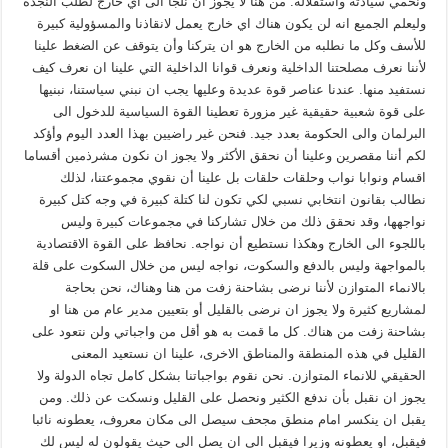
ونحمي سيادته واستقلاله. من هنا لا يجوز ان نلجأ الى أي خارج لطلب النجدة
وليعلم الجميع انه لن يكون هناك اي خارج يعمل لانقاذنا والمسؤولية كبيرة
للأسف وكل ما نطلبه من الخارج هو ان يتركنا وأن يتوقف عن الضغط علينا
لأننا نعرف مصلحتنا الداخلية ونعرف قوانا الداخلية التي علينا ان نعرف كيف
نستفيد منها. عندنا عناصر قوة عديدة وعليها يجب ان نبني سياستنا، نبنيها
على قوة شعبية حقيقية غير مزورة تعطينا القوة السياسية للدخول الى
البرلمان والى الحكومة بعدد جيد. فنحن غير راضيين بهذا العدد اليوم وأؤكد
لكم أننا مقصرين وعلينا أن نحقق الأكثر ولا يجوز ان نكون مشرذمين أقساما
اقسام ونوابا نواب وحلقات حلقات بل علينا أن نقوي مجموعتنا، لذلك
نطالب بقانون انتخابي نسبي لكي تكون لنا كتلة كبيرة في وجه كتل كبيرة
نواجهها، وقد نحقق ذلك من خلال تشاركنا في مجموعات كبيرة وليس
باللجوء الى الخارج وهكذا نستطيع أن نواجه. نحافظ على القوة الاقتصادية
بالمواجهة وليس بالدفع والسكوت، نواجه ليس من خلال السكوت على قلة
بالانماء المتوازن لأننا نرضى بشاحنة زفت من هنا وهناك، نحن بحاجة
لمشاريع كثيرة ولا يجوز ان نرضى بالقليل أو بتعيين مدير عام من هنا او
بشاحنة زفت من هناك. كل ما قمت به هو أقل من واجباتي ولن نتعود على
القليل في هذه المنطقة والمناطق الاخرى، علينا ان نستعيد المعنى
الحقيقي للانماء المتوازن. نحن نقوم بواجباتنا بشكل كامل تجاه الدولة ولا
يجوز ان نقبل بأن ندفع الكثير ونحصل على القليل ونسكت عن ذلك. ومن
يقبل ان ينكسر امام منطق مجحف سيصل الى مكان معروف، يعطونه نائبا
فيقبل، او يعطونه وزيرا فيقبل الى ان يصل الى حيث يقولون له ليس لك