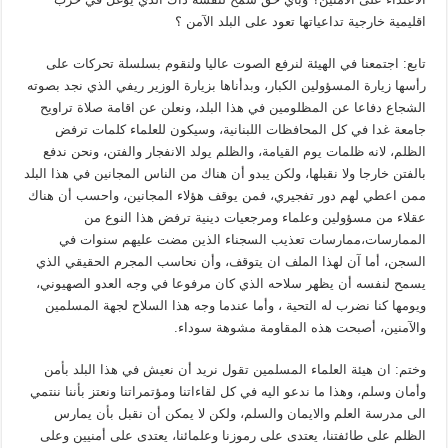
اقليمية خارجية تداعياتها تعود على البلد الآمن ؟
تابع: اجتمعنا في الهيئة لنرفع الصوت عاليا ولنقوم بسلسلة تحركات على
رأسها زيارة المسؤولين الكبار، وبدأناها بزيارة الوزير ريفي الذي نجد بصوته
الشجاع دفاعا عن المظلومين في هذا البلد، ونعلن عن اقامة صلاة تراويح
جامعة غدا في كل المحافظات اللبنانية، وسيكون للعلماء كلمات ترفض
الظلم، لانه ظلمات يوم القيامة، والظلم يولد الانفجار والفتن، ونحن ندفع
بالفتن خارجا ولا نقبلها، ولكن يبدو أن هناك من الناس المجانين في هذا البلد
ممن اعطي لهم دور تفجيري، فمن يوقف هؤلاء المجانين، واحسب أن هناك
عقلاء من مسؤولين وعلماء ومرجعيات دينية ترفض هذا النوع من
الممارسات،ممارسات تعذيب السجناء الذين مضت عليهم سنوات في
السجن، أما آن لهذا الملف ان يتوقف، وأن نحاسب المجرم الحقيقي الذي
يسمح لنفسه أن يظهر سلاحه الذي كان مرفوعا في وجه العدو الصهيوني،
ويومها كنا نضرب له التحية ، وأما عندما وجه هذا السلاح لجهة المسلمين
والآمنين، أصبحت هذه المقاومة مشوهة سوداء.
وختم: ان هيئة العلماء المسلمين تقول نريد أن نعيش في هذا البلد بأمن
وأمان وسلم، وهذا ما ندعو اليه في كل لقاءاتنا ومؤتمراتنا ونعتز بأننا ننتمي
الى مدرسة العلم والايمان والسلم، ولكن لا يمكن أن نقبل بأن يمارس
الظلم على طائفتنا، يعتدى على رموزنا وعلمائنا، يعتدى على أمنيين وعلى