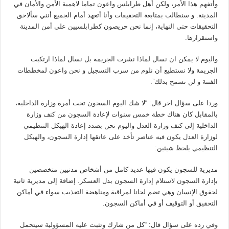
وأتفهم هذا الأمر، ولكن أهل طرابلس واعون تماما لاهمية الأمن والأمان في
المدينة. و سنطالب بمتابعة التحقيقات وأنا أتعهد أمام الجميع أنني سألاحق
التحقيقات حتى النهاية، إنما نحن حريصون كطرابلسيين على أمن المدينة
واستقرارها.
واليوم لا يمكن ان نسال لماذا نشرت الجريمة بل نسال لماذا ارتكبت
الجريمة ولا نستطيع أن نلوم من سرب التسجيل و نحن واعون لمخططات
الفتنة و لن نسمح بذلك”.
وردا على سؤال اخر قال: “لا شك اليوم السجون تحت أمرة وزارة الداخلية،
بالمقابل كان هناك خطة خمس سنوات لإعادة السجون من كنف وزارة
الداخلية إلى كنف وزارة العدل واليوم نحن بصدد إعادة الهيكل التنظيمي
لوزارة العدل يكون فيه عناصر تأخذ على عاتقها إدارة السجون، والهيكل
التنظيمي يلحظ شيئين:
مديرية للسجون يكون فيها عديد كامل من أشخاص مدنيين متخصصين
بإدارة السجون لاستلام إدارة السجون بدل العسكر. إضافة إلى مديرية ثانية
لحقوق الإنسان وهي تضم لجانا لمراقبة ومناهضة التعذيب سواء في أماكن
التحقيق أو التوقيف أو في أماكن السجون.
وفي رده على سؤال قال: “كل من شارك وتثبت عليه المسؤولية سيتحمل