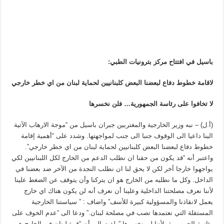
باسيل في افتتاح مركز بترونيات الطبي:
لاقامة خطوط دفاع لبعضنا البعض كلبنانيين لحماية لبنان من اي خطر خارجي
لا تخافوا على رئاسة الجمهورية… فلن نخسرها
(أ.ل) – نبه وزير الخارجية والمغتربين جبران باسيل من “موجة الارهاب الآتية
الينا داعيا الى الوقوف جنبا الى جنب لمواجهتها. وشدد على “أهمية إقامة
خطوط دفاع لبعضنا البعض كلبنانيين لحماية لبنان من اي خطر خارجي”.
واعتبر أنه “قد يكون من حقنا ان نطلب الدعم من الخارج لكل اللبنانيين لكي
يواجهوا خارجا آخر لكن لا يحق لنا ان نطلب النجدة من الآخر ضد بعضنا في
الداخل. وكل ما نطلبه من الخارج هو ان يتركنا وأن يتوقف عن الضغط علينا
لأننا نعرف مصلحتنا الداخلية وعلينا أن نعرف أنه لن يكون هناك اي خارج
يعمل لانقاذنا والمسؤولية كبيرة للأسف” واضاف : ” سياستنا الخارجية
المستقلة التي نعتمدها تصب في مصلحة لبنان.” ودعا الى “عدم الخوف على
رئاسة الجمهورية، لأننا لن نخسرها.”ولفت الى أن “قوة لبنان في الخارج هي