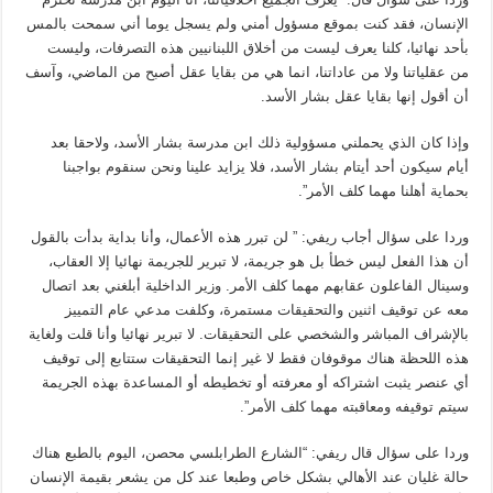
الإنسان، فقد كنت بموقع مسؤول أمني ولم يسجل يوما أني سمحت بالمس
بأحد نهائيا، كلنا يعرف ليست من أخلاق اللبنانيين هذه التصرفات، وليست
من عقلياتنا ولا من عاداتنا، انما هي من بقايا عقل أصبح من الماضي، وآسف
أن أقول إنها بقايا عقل بشار الأسد.
وإذا كان الذي يحملني مسؤولية ذلك ابن مدرسة بشار الأسد، ولاحقا بعد
أيام سيكون أحد أيتام بشار الأسد، فلا يزايد علينا ونحن سنقوم بواجبنا
بحماية أهلنا مهما كلف الأمر”.
وردا على سؤال أجاب ريفي: ” لن تبرر هذه الأعمال، وأنا بداية بدأت بالقول
أن هذا الفعل ليس خطأ بل هو جريمة، لا تبرير للجريمة نهائيا إلا العقاب،
وسينال الفاعلون عقابهم مهما كلف الأمر. وزير الداخلية أبلغني بعد اتصال
معه عن توقيف اثنين والتحقيقات مستمرة، وكلفت مدعي عام التمييز
بالإشراف المباشر والشخصي على التحقيقات. لا تبرير نهائيا وأنا قلت ولغاية
هذه اللحظة هناك موقوفان فقط لا غير إنما التحقيقات ستتابع إلى توقيف
أي عنصر يثبت اشتراكه أو معرفته أو تخطيطه أو المساعدة بهذه الجريمة
سيتم توقيفه ومعاقبته مهما كلف الأمر”.
وردا على سؤال قال ريفي: “الشارع الطرابلسي محصن، اليوم بالطبع هناك
حالة غليان عند الأهالي بشكل خاص وطبعا عند كل من يشعر بقيمة الإنسان