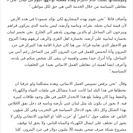
نتعاطى السياسة من خلال الخدمة التي هي حق لكل مواطن.”
وأضاف قائلا: “نحن نقوم بهذه المشاريع لكي نؤكد صمودنا في هذه الأرض
لأن قيمة لبنان بجبله، بقراه، وبناسه وأرضه، ليس بناسه الذي يتركون قراهم
وينزحون الى الساحل او بالذين يهجرون بلدهم الى الخارج. نحن نخسر لبنان
بخسارة لبنانييه على أرضه، بخسارة اهل القرى والريف لريفهم وهذا النزوح
هو الاخطر الذي تعانيه قرانا، من هنا كان خيارنا اقامة هذا المركز في جرد
البترون وأنا أتحمس للعمل في جرد البترون أكثر من الساحل رغم أنني من
الساحل، وأنا أدرك جيدا معنى واهمية ان يبقى كل شخص منكم في بلدته،
وأعرف ايضا أهمية ان نتعاطى العمل الانمائي بعيدا عن الخلفيات
السياسية.”
وقال: “نحن نرفض تسييس العمل الانمائي، وهذه مشكلتنا ولو عرفنا ان
نتخطاها في هذا البلد لما كانت عندنا مشاكل في ملفات المياه والكهرباء
والنفط وما كان وطننا بلغ هذا الانحدار الكبير في ظل وجود طاقات كبيرة
فيه. لا يجوز ان يكون بلد مثل لبنان غني بأرضه وناسه قد دخل نفق الافلاس
بهذا الشكل وكل ذلك يعود لادخال السياسة في التخريب وفي كل شؤون
الناس. قد نختلف حول “داعش” أو “حزب الله” او القانون الانتخابي ولكن لا
يجوز ان نختلف على ايصال الكهرباء والمياه للناس، ولا يحق لنا توقيف
مشروع شبكة صرف صحي بقيمة 30 مليون دولار في جرد البترون. كلنا