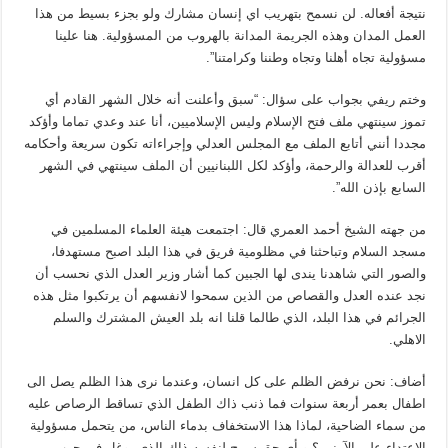
نتيجة أفعاله. لن نسمح بتهريب اي إنسان مشارك ولو بجزء بسيط من هذا
العمل المدان وهذه الجريمة المدانة بالهروب من المسؤولية. هنا علينا
مسؤولية تجاه أهلنا وتجاه وطننا وكرامتنا”.
وختم ريفي بجواب على سؤال: “سبق وأعلنت أنه خلال الشهر القادم أي
تموز سينتهي ملف فتح الإسلام وليس الإسلاميين، أنا عند وعدي تماما وأؤكد
مجددا أنني أتابع الملف مع المجلس العدلي وإجراءاته تكون سريعة وأحكامه
أقرب للعدالة والرحمة، وأؤكد لكل اللبنانيين أن الملف سينتهي في الشهر
السابع بإذن الله”.
من جهته الشيخ أحمد العمري قال: اجتمعت هيئة العلماء المسلمين في
مسجد السلام وتباحثنا في مظلومية فريق في هذا البلد اصبح مستهدفا،
والصور التي شاهدنا يندى لها الجبين كما أشار وزير العدل الذي نحسب أن
نجد عنده العدل والقصاص من الذين سمحوا لانفسهم أن يرتكبوا مثل هذه
الجرائم في هذا البلد، الذي طالما قلنا انه بلد العيش المشترك والسلم
الاهلي.
أضاف: نحن نرفض الظلم على كل انسان، وعندما نرى هذا الظلم يصل الى
اطفال بعمر أربعة سنوات فما ذنب ذاك الطفل الذي تساقط الرصاص عليه
من سماء الضاحية، لماذا هذا الاستخفاف بدماء الناس، من يتحمل مسؤولية
الاعتداء على الآمنين؟ وبأي حق سمح لنفسه ذاك الذي يوغل في حرب