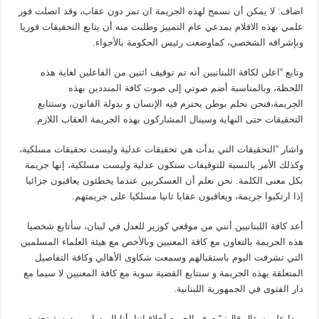
اضاف: لا يمكن أن نسمح لهذه الجريمة ان تمر دون عقاب، وقد اتصلت فور
علمي بهذه الافلام بمدعي عام التمييز وطلبت منه أن يتابع التحقيقات فوريا
وبإشرافه الشخصي، كماوضعت رئيس الحكومة بالأجواء.
وتابع “اعلن لكافة اللبنانيين أنه تم توقيف اثنين من الفاعلين لغاية هذه
اللحظة، وبالمناسبة أضم صوتي إلى صوت كافة المنددين بهذه
الجريمة،فنحن نحلم بوطن يحترم فيه الإنسان و بدولة القانون، وستتابع
التحقيقات حتى النهاية وسينال المشاركون بهذه الجريمة العقاب اللازم.
واشار “التحقيقات التي بدأت هي تحقيقات عدلية وليست تحقيقات مسلكية،
وكذلك الأمر بالنسبة للتوقيفات ستكون عدلية وليست مسلكية، إنها جريمة
بكل معنى الكلمة. نحن نعلم أن العسكريين عندما يخطئون يعاقبون جزائيا
إذا ارتكبوا جريمة، ويعاقبون عقابا ثانيا مسلكيا على جريمتهم.
أعد كافة اللبنانيين أنني من موقعي كوزير للعدل في لبنان، سأتابع شخصيا
هذه الجريمة بالتعاون مع كافة المعنيين وبالأخص مع هيئة العلماء المسلمين
التي تشرفت اليوم باستقبالهم وسمعت شكاوى الأهالي وكافة التفاصيل
المتعلقة بهذه الجريمة و سنتابع القضية سوية مع كافة المعنيين لا سيما مع
دار الفتوى في الجمهورية اللبنانية.
وردا على سؤال قال: “يعرف الجميع أخلاقياتنا، أنا اليوم ابن مدرسة تحترم