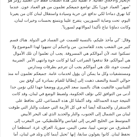
الإنحياز والأخلاق العالية. لا أهمية لكل هذه الصفات فقط لأن العميد روكز هو
“صهر” العماد عون! بكل تواضع جميعكم تعلمون من هو العماد عون. عندما
كنا نهرق دماءنا لكي ندافع عن حرية وسيادة واستقلال لبنان كان من يعيرنا
اليوم، تحت وصاية السوريين، يتفرج علينا ويتمتع بحسنات وخيرات لبنان،
وكانت دماؤنا تباع تأكيدا لموالاتهم لسوريا”.
وقال: “لي مأخذ عليكم، بالنسبة للصمت عن الفساد في الدولة. هناك قسم
كبير من الشعب يجدد للفاسدين. من واجبكم أن تنتبهوا لهذا الموضوع ولا
تسكتوا عنه، لأن أموالكم هي المسروقة. يجب أن تعلموا أن تلك الأموال
هي أموالكم، فلا تدفعوا الضرائب كما لو كانت خوة وانتهى الأمر. الضريبة
ليست خوة، تلك هي أموالكم يجب أن تترجم بطرقات ومدارس
ومستشفيات وكل ما يمكن أن يؤول لخدمات عامة. جميعكم تعلمون أنه منذ
حوالي السنة والنصف ذهبت إلى إيطاليا للقيام بمبادرة كي أوفق بين
اللبنانيين، فالتقيت هناك بالسيد سعد الحريري ووضعنا جهدا لكي نؤمن حدا
أدنى من التوافق لكي نؤلف الحكومة، ولضبط الوضع في لبنان، وقد كانت
النتيجة جيدة الحمدالله. وقد أكملنا كل هذه المساعي، لكي نحافظ على
الاستقرار، والحمدلله أيضا أنه في كل الأزمة التي حصلت والنار التي طوقت
لبنان من الشمال إلى الجنوب، والنار والحديد الذي لف البحر الأبيض
المتوسط من الخليج العربي إلى لقيانس والأطلنطيكي، من المغرب إلى
المشرق، من تونس، ليبيا، مصر، اليمن، سوريا، العراق، غزة. استطعنا أن
نحفظ لبنان. كانوا يقولون سابقا، إنها “تحبل أينما كان وتلد في لبنان، أما