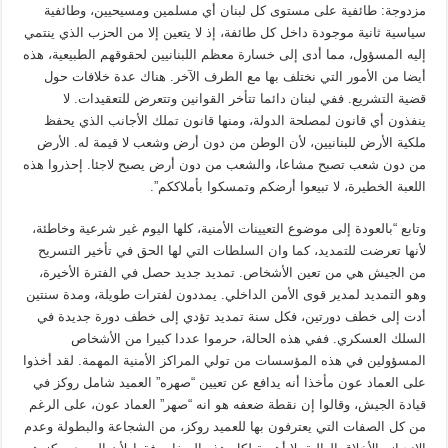
مزدوجة: طائفية على مستوى كل لبنان أي مسلمين ومسيحيين، وطائفية
سياسية ثانية موجودة داخل كل طائفة، إذ لا يتعين إلا من الحزب الذي ينتمي
إليه المسؤول، مما أدى إلى خسارة معظم اللبنانيين لحقوقهم الطبيعية، هذه
أيضا من الأمور التي نختلف بها مع الطرف الآخر. هناك عدة خلافات حول
قضية التشريع. ففي لبنان دائما تتأخر القوانين وتتعرض للتعقيدات. لا
ينفذون أي قانون لمصلحة الدولة، ومنها قانون تملك الأجانب الذي يحفظ
ملكية الأرض للبنانيين، لأن الوطن من دون أرض وشعب لا قيمة له. الأرض
من دون شعب تصبح مشاعا، والشعب من دون أرض يصبح لاجئا. إحذروا هذه
اللعبة الخطيرة، لا تبيعوا أرضكم وتمسكوا بأملاككم”.
وتابع “بالعودة إلى موضوع التعيينات الأمنية، كلها اليوم غير شرعية وخاطئة،
لأنها تعرضت للتمديد، كما وان السلطات التي لها الحق في تأخير التسريح
من الجيش هي من تعين الأشخاص. تمديد جديد حصل في الفترة الأخيرة،
وهو التمديد لمدير قوى الأمن الداخلي. يمددون لفترات طويلة، ومدة سنتين
أدت إلى خطف دورتين، فكل سنة تمديد تؤدي إلى خطف دورة جديدة في
السلك العسكري. ففي هذه الحالة، حرموا عددا كبيرا من الأشخاص
المسؤولين في هذه المؤسسات من تولي المراكز الأمنية المهمة. لقد أخذوا
على العماد عون مأخذا أنه يدافع عن تعيين “صهره” العميد شامل روكز في
قيادة الجيش، وقالوا إن نقطة ضعفه هو انه “صهر” العماد عون، على الرغم
من كل الصفات التي يعترفون بها للعميد روكز، من الشجاعة والبطولة وعدم