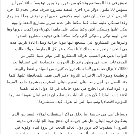
نعيش في هذا المستنقع ونشكو من ضرره ولا يجوز توقيفه” سائلا “من أين
سنؤمن 30 مليون دولار مرة اخرى لتنفيذ مشروع صرف صحي يخدم كل جرد
البترون. كيف يمكن ان نقف اليوم مكتوفي الايدي امام توقيف هذا المشروع
وغدا سنبكي عليه، تماما كما سكتنا على عدم تمرير مشاريع النفط واليوم
نبكي عليها وسنبكي اكثر، وكما سكتنا على ملف الكهرباء وتراكمت ديونها وها
نحن اليوم نبكي وسنبكي أكثر، وكما سكتنا على توقيف مشاريع السدود
وغيرها من المشاريع التي سندفع عنها بنودا جزائية وبدل اعادة تلزيم. هذه
هي التجربة ونحن سبب ذلك لأننا نسكت عن كل الممارسات ولا نطالب
النواب الذين هم السبب بعرقلة المشاريع التي توفر علينا الكثير من
المدفوعات. نحن في وطن، رغم كل الحروب الاقتصادية التي عشناها بعد
1990، لا نزال صامدين لأننا نملك ثروات كثيرة من المياه والنفط والبيئة
والطبيعة وصولا الى الاغتراب الثروة الاكبر التي نعمل للمحافظة عليها. كلما
جئنا للعمل من اجل ربط لبنان المقيم بلبنان المغترب بمشروع جامع، لاسيما
وان قوة لبنان في الخارج هي بقوة جالياته في كل دول العالم، تلقينا
الانتقادات. لماذا ؟ لأن هذه الجاليات تستطيع ان تدعم لبنان بقوة انتشارها
المؤثرة اقتصاديا وسياسيا التي لم نعرف كيف نستثمرها.”
وتساءل “هل هي جريمة اننا نخلق مراكز استقطاب لهؤلاء المغتربين الذي
يشكلون ثروة للبنان، هل هي جريمة ان نفتتح بيوتا للجاليات في مدينة
البترون؟ ينتقدوننا لاننا نزور دول العالم للبحث عن ثروة لبنان وقوته في
الخارج. عندما نذهب لنسأل عنهم ونطلع على اوضاعهم فنحن بذلك نبذل