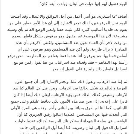
اليوم فنقول لهم إنها حبلت في لبنان، وولدت أينما كان”.
أضاف “ما أستغربه، هو أنني أعمل من أجل التوافق والاعتدال، وقد أصبحنا
اليوم نحن المرفوضين، لذلك تجدر الاشارة إلى أن هذا الأمر خطير على من
يقوم به. فلدينا أساليب كثيرة لكي نثبت حقنا ولنغير الوضع القائم بأي وسيلة
مشروعة، لأن هذا الموضوع غير مقبول وهو مرفوض بشكل قاطع. نسمع
من وقت لآخر بأن العماد عون ضد المسلمين، ولكنني أذكرهم بأن هذه
المبادرة لا تزال طازجة، ولم أكن ضد المسلمين وهم يعرفون على أي
أساس قمنا بها. هم يعرفون أننا عندما قمنا بتفاهم مع المقاومة – نحن نرفع
رأسنا بهذا التفاهم – فقد وقعناه ضد اسرائيل. من هنا نقول، لمن هو مع
اسرائيل فليعلن ذلك وليجرؤ على القول إنه معها.
ثم إننا ضد الارهاب، ونقول ذلك علنا. وتجدر الإشارة إلى أن جميع الدول
العربية والعالم قد شكل تحالفا ضد الارهاب، ونحن قبل كل العالم كنا ضد
الارهاب وسنبقى كذلك. لذلك فمن يؤيد الارهاب، ليعلن ذلك أيضا إذا كان
قادرا على إعلانه. إذا، نحن ضد هذه الأمور، لكي نحافظ عليكم وعلى جميع
اللبنانيين، كما أننا لم نفرق بحياتنا بين لبناني وآخر. وهذه هي المرة الأولى
التي أتحدث فيها عن المسيحيين. فعندما اغتالوا رفيق الحريري كنا أول
الواقفين في ساحة الشهداء لنستنكر تلك الجريمة. كذلك، عندما حاولت
اسرائيل الدخول إلى لبنان وضربته، كنا أيضا أول الواقفين إلى جانب