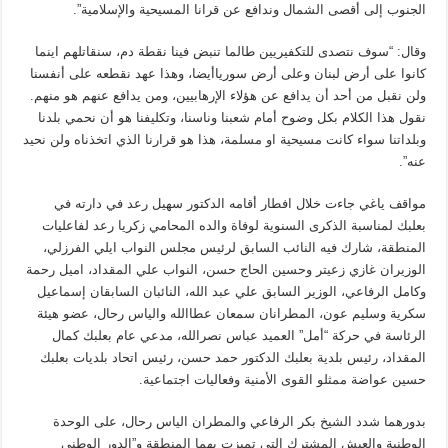
الجنوب إلى أقصى الشمال وندافع عن قرانا المسيحية والإسلامية”.
وقال: “سوف نتصدى للتكفيريين طالما تنبض فينا نقطة دم، سنقاتلهم اينما
كانوا على أرض لبنان وعلى أرض سورياأيضا، وهذا عهد نقطعه على أنفسنا
ولن نقبل من أحد أن يدافع عن هؤلاء الإرهابيين، ومن يدافع عنهم هو منهم.
نقول هذا الكلام بكل وضوح أمام شعبنا وناسنا، وتكليفنا هو أن نحمي بلدنا
وبلداتنا سواء كانت مسيحية او مسلمة، هذا هو قرارنا الذي اتخذناه ولن نحيد
عنه”.
مواقف ياغي جاءت خلال افطار أقامه الدكتور سهيل رعد في دارته في
بعلبك لمناسبة الذكرى السنوية لوفاة والده المحامي زكريا رعد لفاعليات
المنطقة، شارك فيه النائب السابق لرئيس مجلس النواب ايلي الفرزلي،
الوزيران غازي زعيتر وحسين الحاج حسن، النواب علي المقداد، اميل رحمة
وكامل الرفاعي، الوزير السابق علي عبد الله، النائبان السابقان إسماعيل
سكرية وسليم عون، المطرانان سمعان عطاالله والياس رحال، عضو هيئة
الرئاسة في حركة “أمل” العميد عباس نصرالله، مدعي عام بعلبك كمال
المقداد، رئيس بلدية بعلبك الدكتور حمد حسن، رئيس اتحاد بلديات بعلبك
حسين عواضة ممثلو القوى الأمنية وفعاليات اجتماعية.
بدورهما شدد الشيخ بكر الرفاعي والمطران الياس رحال، على الوحدة
الوطنية والعيش المشترك التي تميزت بهما المنطقة و”الدور الوطني