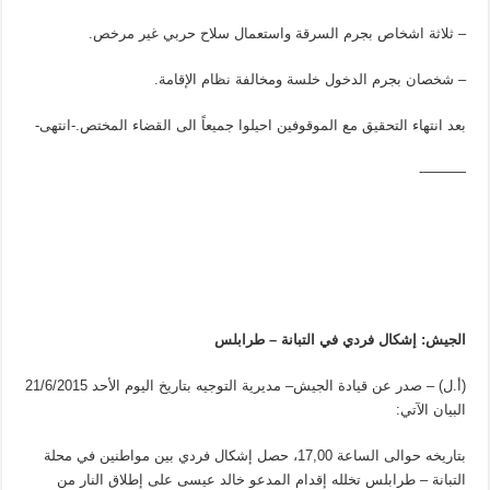
– ثلاثة اشخاص بجرم السرقة واستعمال سلاح حربي غير مرخص.
– شخصان بجرم الدخول خلسة ومخالفة نظام الإقامة.
بعد انتهاء التحقيق مع الموقوفين احيلوا جميعاً الى القضاء المختص.-انتهى-
———-
الجيش: إشكال فردي في التبانة – طرابلس
(أ.ل) – صدر عن قيادة الجيش– مديرية التوجيه بتاريخ اليوم الأحد 21/6/2015
البيان الآتي:
بتاريخه حوالى الساعة 17,00، حصل إشكال فردي بين مواطنين في محلة
التبانة – طرابلس تخلله إقدام المدعو خالد عيسى على إطلاق النار من