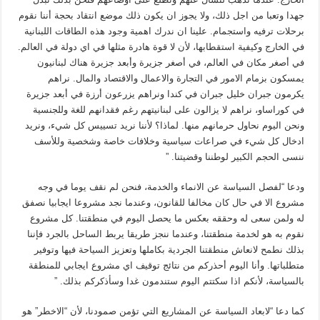
جهدا وتعبا من اجل ذلك، ولا يجوز ان يكون ذلك موضع انتقاد بحجة أننا نقوم
برحلات ترفيه واستجمام. علينا ان ندرك اهمية وجود هذه الطاقات اللبنانية
في الخارج وكيفية استقطابها، لأن لا قوة هادرة مثلها في اي دولة في العالم.
في أصغر مكان في العالم، في أصغر جزيرة وأبعد جزيرة هناك لبنانيون
يمسكون بزمام الامور في التجارة والاعمال والاقتصاد والمال. نراهم
يكرمون جبران خليل جبران في كندا ونراهم يزرعون أرزة في أبعد جزيرة
في كوراساو، نراهم لا يزالون على لبنانيتهم رغم فقدانهم للغة وللجنسية
ونحن اليوم نحاول حرمانهم منها. لماذا؟ لأننا نريد تسييس كل شيء، ونريد
ادخال كل شيء في صراعات سياسية وخلافات خاصة وشخصية وللأسف
ننسى الحجم الكبير لوطننا وقضيتنا. ”
ودعا “لفصل السياسة عن الانماء والخدمة، فنحن لم نقف يوما في وجه
مشروع الا في حال كان مخالفا للقانون، وعندما نجد مشروعا ايجابيا نصفق
له ولمن سعى له وحققه بعكس ما يحصل اليوم في منطقتنا. كل مشروع
نقوم به هو لخدمة منطقتنا، وعندما ننجز طريقا يربط الساحل بالجرد فإننا
بذلك نطمح لانعاش منطقتنا الجردية بكاملها وتعزيز السياحة فيها وتوفير
متطلباتها. وأنا اليوم أحذركم من نتائج توقيف اي مشروع ايجابي للمنطقة
بالسياسة، لأنكم اذا سكتتم اليوم ستندمون غدا وسأذكركم بذلك. ”
كما دعا “لابعاد السياسة عن المشاريع التي تؤمن صمودنا، لأن “الاخطر” هو