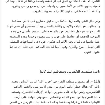
الناس، قد نقف احيانا مع الحق في أي قضية واضحة ولكننا لم ندخل يوما في
قضية يشوبها الالتباس لأننا نعتبر ان واجباتنا هي ان نجمع وننمي ونقوي
وأعتقد أننا نجحنا في تحقيق ذلك رغم صعوبة الظروف.
وفي ظل الشح والمحاربة تمكننا من تحقيق مشاريع عديدة في منطقتنا.
والمطلوب هو الثبات والايمان والثقة بالنفس وبذلك نستطيع أن ننمي قوانا
الذاتية ونجتمع حول مشاريع تعود بالمنفعة على الجميع. وأتمنى في هذه
المرحلة الدقيقة أن نحافظ على قوتنا وعلى مفهوم وحدتنا وهذه المنطقة
غنية بناسها في لبنان وفي الاغتراب فنكون اقوياء في المواجهات المقبلة
التي تحمل الفرح والحزن وفيها أيضا لبنانيتنا الصافية التي علينا أن نحافظ
عليها”.-انتهى-
———-
ياغي: سنتصدى للتكفيريين وسنقاتلهم اينما كانوا
(أ.ل) – رأى مسؤول منطقة البقاع في “حزب الله” النائب السابق محمد
ياغي “أن هناك خطرا دائما اليوم من العدو الاسرائيلي والخطر الداهم
للتكفيريين، ونحن نواجه على محورين، نواجه الإرهاب التكفيري، ونستعد
دائما للمواجهة مع العدو الدائم والأساس الصهيوني، نواجه على أرضنا
اللبنانية دفاعا عن قرانا ومنطقتنا وخاصة منطقة بعلبك الهرمل من اقصى