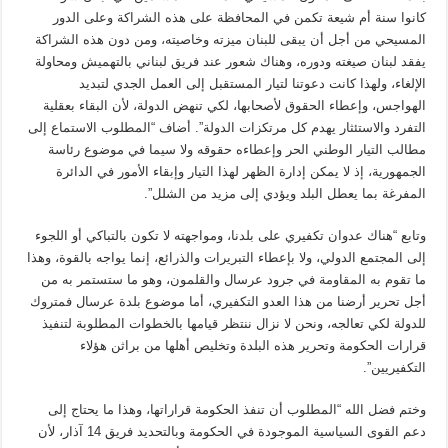
كانوا سنة أم شيعة تكمن في المحافظة على هذه الشراكة وعلى الدور
المسيحي من أجل أن يبقى للبنان ميزته وخاصيته، ومن دون هذه الشراكة
يفقد لبنان صيغته ودوره، وهناك شعور عند فريق لبناني بالتهميش ومحاولة
الإلغاء، ولهذا كانت دعوتنا لتيار المستقبل إلى العمل الجدي لتبديد
الهواجس، وإعطاء الحقوق لأصحابها، لكي تنهض الدولة، لأن البقاء بعقلية
التفرد والاستئثار يهدم كل مرتكزات الدولة”. أضاف “المطلوب الاستماع إلى
مطالب التيار الوطني الحر وإعطاءه حقوقه ولا سيما في موضوع رئاسة
الجمهورية، إذ لا يمكن إدارة الظهر لهذا التيار وإبقاء الأمور في الدائرة
المفرغة بما يعطل البلد ويؤدي إلى مزيد من الشلل”.
وتابع “هناك عدوان تكفيري على بلدنا، ومواجهته لا تكون بالتباكي أو اللجوء
إلى المجتمع الدولي، ولا بإعطاء التبريرات والذرائع، إنما يواجه بالقوة، وهذا
ما تقوم به المقاومة في جرود عرسال والقلمون، وهو ما ستستمر به من
أجل تحرير أرضنا من هذا العدو التكفيري، أما موضوع بلدة عرسال فمتروك
للدولة لكي تعالجه، ونحن لا نزال ننتظر قيامها بالخطوات المطلوبة لتنفيذ
قرارات الحكومة وتحرير هذه البلدة وتخليص أهلها من براثن هؤلاء
التكفيريين”.
وختم فضل الله “المطلوب أن تنفذ الحكومة قراراتها، وهذا ما يحتاج إلى
دعم القوى السياسية الموجودة في الحكومة وبالتحديد فريق 14 آذار، لأن