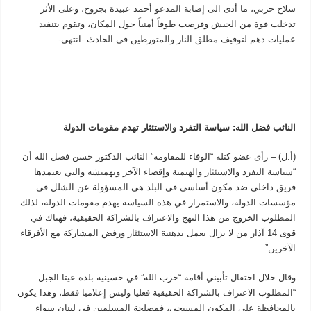
سلاح حربي، ما أدى الى إصابة المدعو أحمد عبيدة بجروح، وعلى الأثر
تدخلت قوة من الجيش وفرضت طوقاً أمنياً حول المكان، وتقوم بتنفيذ
عمليات دهم لتوقيف مطلق النار والمتورطين في الحادث.-انتهى-
———
النائب فضل الله: سياسة التفرد والاستئثار تهدم مقومات الدولة
(أ.ل) – رأى عضو كتلة “الوفاء للمقاومة” النائب الدكتور حسن فضل الله أن
“سياسة التفرد والاستئثار والهيمنة وإقصاء الآخر وتهميشه والتي يعتمدها
فريق داخلي ضد مكون أساسي في البلد هي المسؤولة عن الشلل في
مؤسسات الدولة، والاستمرار في هذه السياسة يهدم مقومات الدولة، لذلك
المطلوب الخروج من هذا النهج والاعتراف بالشراكة الحقيقية، فهناك في
قوى 14 آذار من لا يزال يعمل بذهنية الاستئثار ورفض المشاركة مع الأفرقاء
الآخرين”.
وقال خلال احتفال تأبيني أقامه “حزب الله” في حسينية بلدة عيتا الجبل:
“المطلوب الاعتراف بالشراكة الحقيقية فعليا وليس إعلاميا فقط، وهذا يكون
بالمحافظة على المكون المسيحي، فمصلحة المسلمين في لبنان سواء