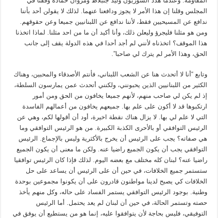
المقاومة. وعندما هدد السوريون وليد جنبلاط ومروان حمادة وقفنا في
المجلس وقلنا إن هذا الأمر لا يجوز ودافعنا عنهما. لذلك لا يقولن أحد بأننا
ندافع عن المسيحيين فقط، لأننا ندافع عن اللبنانيين جميعا وعن حقوقهم.
ومن هو مثلنا فليجرؤ وليعلن ذلك، وأنا أكيد أن ما من احد مثلنا. لماذا اتخذنا
هذا الموقف؟ اتخذناه لأنني لم أجد أحدا في هذه الدولة يقف إلى جانب
الحق، وهذا الأمر لم يترك لي صاحبا”.
وتابع “أنا لا أتحدث هنا عن الشعب اللبناني، فأنتم الأصدقاء والمحبين، وهناك
الكثير من اللبنانيين الذين يحبونني، ولكنني أتحدث عمن يمارسون السلطة،
إذ لم يكن لي صاحب منهم، لأنهم جميعا يخافون من الحق ومن أمور
ارتكبوها قد لا أكون على علم بها. جميعهم يخافون من أعمالهم الفاسدة
التي لا علم لي بها. لا يزال هناك نقطة اخيرة، أود أن أقولها لكم، وهي عن
الرئيس التوافقي أو بالأحرى الكذبة الكبيرة. من هو الرئيس التوافقي وما
هي صفاته؟ يجب على الرئيس أن يخرج بالأكثرية وليس بالإجماع. الرئيس
التوافقي يجب أن يكون الجميع راضيا عنه. ولكن ما معنى أن يكون الجميع
راضيا عنه؟ لبنان كله مختلف مع بعضه اليوم. لذلك فإذا كان الرئيس توافقيا
ستستمر جميع الخلافات، في حين أن على الرئيس أن يساعد على حل
الخلافات كي يصبح لدينا مواطنون قادرون على أن يكونوا مجموعين بوحدة
وطنية. بوجود الرئيس التوافقي يستمر الفساد على حاله، وكل منهم يأخذ
حصته وتستمر الحالة، في حين أن لبنان لم يعد يحتمل. أما الرئيس
التوفيقي، فليس بحاجة لأن يتوافقوا عليه، إنما هو من يستطيع أن يوفق في