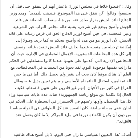
وقال: “افتعلوا خلافا في مجلس الوزراء باعتبار أنهم لن يتفقوا حتى قبل أن
يجتمعوا، وقالوا: “لن نتفق على هذا الموضوع. فلنذهب للتمديد”. ومدد وزير
الدفاع لقائد الجيش بقرار صادر عنه. من هنا، سقطت الحصانة عن قائد
الجيش وأصبح بوضع غير شرعي، يشبه حالة مجلس النواب غير الشرعية
وغير المحصنة، في حين أصبح لوزير الدفاع الحق في فرض رغباته على قائد
الجيش، لأن الوزير هو من مدد له وأصبح يتحكم به كما يريد، وصولا إلى
إمكانية ترحيله من منصبه عندما يخالف قائد الجيش تنفيذ رغباته. ونضيف
إلى كل هذه المخالفات الدستورية، الإهمال المتمادي في الإدارة، حيث أن
المجالس الإدارية التي أقدموا على تعيينها عندما كانوا متسلطين في الحكم
ما زالت نفسها موجودة اليوم. لقد نجونا من التعيينات في المحافظات، مع
العلم أن هناك موقعا كان يجب أن يتغير ولم يحصل ذلك. أما في ما خص
القائمقامين، استقال القائمقام الأساسي ولم يتم تعيين بديل عنه، وطال
الفراغ في كثير من الأحيان. إنهم غير قادرين على تعيين قائمقام، فكيف
الحال إذا تكلمنا عن موقع رئاسة الجمهورية؟ هناك عدة غايات سياسية وراء
كل هذا التعطيل، وأولها رغبتهم في الاستمرار في السيطرة على الحكم في
لبنان. ففي مرحلة سابقة، كان التعيين عند كل الطوائف في الدولة سياسيا
من دون أن يكون للكفاءة دورها في ملء المراكز إلا ما كان يحصل عند
الأقليات”.
أضاف “هذا التعيين السياسي ما زال حتى اليوم، لا بل أصبح هناك طائفية