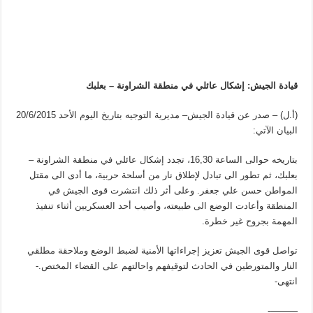
قيادة الجيش: إشكال عائلي في منطقة الشراونة – بعلبك
(أ.ل) – صدر عن قيادة الجيش– مديرية التوجيه بتاريخ اليوم الأحد 20/6/2015
البيان الآتي:
بتاريخه حوالى الساعة 16,30، تجدد إشكال عائلي في منطقة الشراونة –
بعلبك، ثم تطور الى تبادل لإطلاق نار من أسلحة حربية، ما أدى الى مقتل
المواطن حسن علي جعفر. وعلى أثر ذلك انتشرت قوى الجيش في
المنطقة وأعادت الوضع الى طبيعته، وأصيب أحد العسكريين أثناء تنفيذ
المهمة بجروح غير خطرة.
تواصل قوى الجيش تعزيز إجراءاتها الأمنية لضبط الوضع وملاحقة مطلقي
النار والمتورطين في الحادث لتوقيفهم واحالتهم على القضاء المختص.-
انتهى-
———-