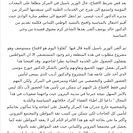
بعد قص شريط الافتتاح، جال الوزير باسيل في المركز مطلعا على المعدات
المؤمنة واستمع الى شرح عن الخدمات الطبية التي سيقدمها المركز من
مديره الدكتور أديب عيسى. ثم انتقل الجميع الى مطعم منارة الوادي حيث
أقيم احتفال بالمناسبة وافتتح بالنشيد الوطني اللبناني فكلمة تقديم من
الدكتور خالد يوسف،ألقى بعدها الشاعر كرم معتوق قصيدة من وحي
المناسبة.
ثم ألقى الوزير باسيل كلمة قال فيها: “لقاؤنا اليوم هو لافتتاح مستوصف وهو
مشروع مطلوب في هذه المنطقة رغم وجود المستشفى الا ان المواطنين
يفضلون الحصول على الخدمة المجانية نظرا لحاجتهم. وقد افتتحنا هذا
المركز بفضل جهود الجميع وتعاونهم وأخص بالشكر الدكتور جورج موسى
الذي أخذ على عاتقه هذا المشروع والدكتور أديب الذي يسعى لتأمين
الحضور الطبي والتخصصي من اطباء وممرضين في المركز. ولكن المهم
ليس فقط الافتتاح بل المهم ان نتمكن من تأمين هذا الحضور لأن ذلك ليس
بالامر السهل نتيجة خبرتنا في مدينة البترون حيث واجهتنا صعوبات في هذا
المجال ” داعيا كل اطباء القضاء “لترك خلافاتهم السياسية والبلدية
والشخصية خارج جدران هذا المركز والعمل على انجاحه وانا سأكون بجانبكم
لتأمين كل الحاجات لكي نتمكن من كسب ثقة المواطن والمجتمع البتروني.
وأكثر ما نحن بحاجة اليه هو هذا الالتزام التام كي لا يفقد المواطن ثقته كما
يحصل في مجتمعنا البتروني واللبناني حيث فقد المواطن ثقته بالدولة
ومؤسساتها بسبب عدم الالتزام وهذه معضلة نواجهها اليوم في لبنان. نحن لا