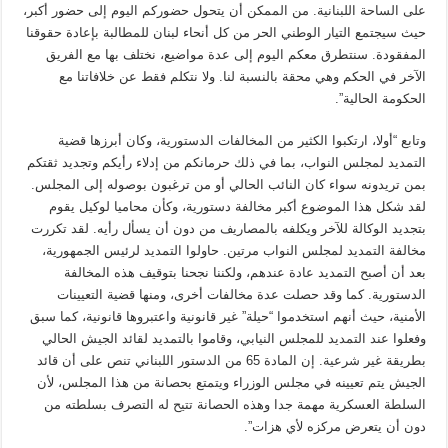
على الساحة اللبنانية. من الممكن أن يتحول حضوركم اليوم إلى حضور أكبر،
حيث سيجتمع التيار الوطني الحر من كل أنحاء لبنان للمطالبة بإعادة حقوقنا
المفقودة. سنتطرق معكم اليوم إلى عدة مواضيع، نختلف بها مع الفريق
الآخر في الحكم وهي محقة بالنسبة لنا. ولا نتكلم فقط عن خلافاتنا مع
الحكومة الحالية”.
وتابع “أولا، ارتكبوا الكثير من المخالفات الدستورية، وكان أبرزها قضية
التمديد لمجلس النواب، بما في ذلك حرمانكم من إدلاء رأيكم وتجديد ثقتكم
بمن تريدونه سواء كان النائب الحالي أو من ترغبون بوصوله إلى المجلس.
لقد شكل هذا الموضوع أكبر مخالفة دستورية، وكأن محاميا لوكيل يقوم
بتجديد الوكالة للآخر ويكلفه بالمصاريف من دون أن يسأل رأيه. لقد تكررت
مخالفة التمديد لمجلس النواب مرتين. حاولوا التمديد لرئيس الجمهورية،
بعد أن أصبح التمديد عادة عندهم، ولكننا نجحنا بتوقيف هذه المخالفة
الدستورية. كما وقد حصلت عدة مخالفات أخرى، ومنها قضية التعيينات
الأمنية، حيث أنهم استخدموا “حيلة” غير قانونية واعتبروها قانونية، كما سبق
وفعلوا عند التمديد للمجلس النيابي، وقاموا بالتمديد لقائد الجيش الحالي
بطريقة غير شرعية. إن المادة 65 من الدستور اللبناني تنص على أن قائد
الجيش يتم تعيينه في مجلس الوزراء ويتمتع بحصانة من هذا المجلس، لأن
السلطة العسكرية مهمة جدا وهذه الحصانة تتيح له التصرف بسلطته من
دون أن يتعرض مركزه لأي هزات”.