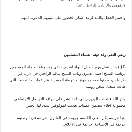
والقومي والريادي للراحل رعد”.
واختتم الحفل بكلمة لرعد، شكر الحضور على تلبيتهم الدعوة.-انتهى-
———-
ريفي التقى وفد هيئة العلماء المسلمين
(أ.ل) – استقبل وزير العدل اللواء اشرف ريفي وفد هيئة العلماء المسلمين
برئاسة الشيخ احمد العمري ونائبه الشيخ سالم الرافعي في دارته في
طرابلس، وبحثوا معه موضوع الاشرطة المسربة عن عمليات التعذيب التي
طالت سجناء سجن روميه.
واثر اللقاء تحدث الوزير ريفي: لقد نشر على مواقع التواصل الاجتماعي
مجموعة افلام تتضمن عمليات تعذيب لموقوفين يندى لها الجبين.
إنها جريمة بكل معنى الكلمة، جريمة في القانون، جريمة في الوطنية،
جريمة في الإنسانية، جريمة في الأخلاق.