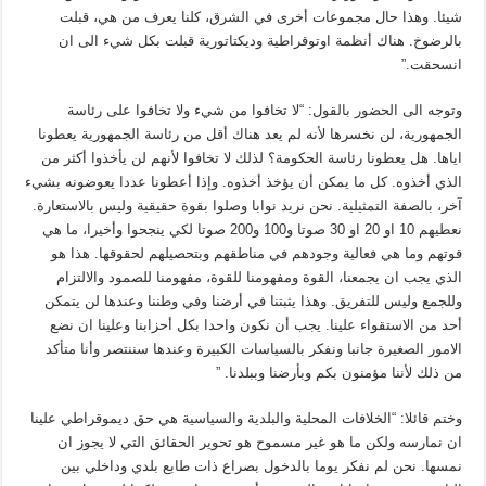
شيئا. وهذا حال مجموعات أخرى في الشرق، كلنا يعرف من هي، قبلت
بالرضوخ. هناك أنظمة اوتوقراطية وديكتاتورية قبلت بكل شيء الى ان
انسحقت.”
وتوجه الى الحضور بالقول: “لا تخافوا من شيء ولا تخافوا على رئاسة
الجمهورية، لن نخسرها لأنه لم يعد هناك أقل من رئاسة الجمهورية يعطونا
اياها. هل يعطونا رئاسة الحكومة؟ لذلك لا تخافوا لأنهم لن يأخذوا أكثر من
الذي أخذوه. كل ما يمكن أن يؤخذ أخذوه. وإذا أعطونا عددا يعوضونه بشيء
آخر، بالصفة التمثيلية. نحن نريد نوابا وصلوا بقوة حقيقية وليس بالاستعارة.
نعطيهم 10 او 20 او 30 صوتا و100 و200 صوتا لكي ينجحوا وأخيرا، ما هي
قوتهم وما هي فعالية وجودهم في مناطقهم وبتحصيلهم لحقوقها. هذا هو
الذي يجب ان يجمعنا، القوة ومفهومنا للقوة، مفهومنا للصمود والالتزام
وللجمع وليس للتفريق. وهذا يثبتنا في أرضنا وفي وطننا وعندها لن يتمكن
أحد من الاستقواء علينا. يجب أن نكون واحدا بكل أحزابنا وعلينا ان نضع
الامور الصغيرة جانبا ونفكر بالسياسات الكبيرة وعندها سننتصر وأنا متأكد
من ذلك لأننا مؤمنون بكم وبأرضنا وببلدنا. ”
وختم قائلا: “الخلافات المحلية والبلدية والسياسية هي حق ديموقراطي علينا
ان نمارسه ولكن ما هو غير مسموح هو تحوير الحقائق التي لا يجوز ان
نمسها. نحن لم نفكر يوما بالدخول بصراع ذات طابع بلدي وداخلي بين