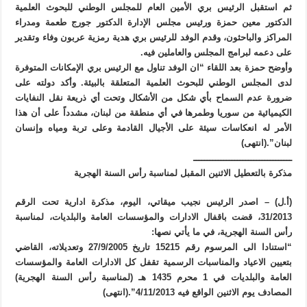
ثم استقبل الرئيس بري الأمين العام للمجلس الوطني للبحوث العلمية
الدكتور معين حمزة ورئيس مجلس الإدارة الدكتور جورج طعمة ومدراء
المراكز والباحثون، وقدم الوفد للرئيس بري هدية رمزية عربون وفاء وتقدير
على دعمه لبرامج المجلس والعاملين فيه.
وأوضح حمزة بعد اللقاء “ان الوفد تناول مع الرئيس بري الإمكانات المتوفرة
لدى المجلس الوطني للبحوث العلمية المتعلقة بالبيئة. وأكد دولته على
ضرورة عدم السماح بأي شكل من الأشكال وتحت أي ذريعة نقل النفايات
الكيميائية من سوريا وطمرها في أي منطقة من لبنان، مشدداً على أن هذا
الأمر له انعكاسات سيئة على الأجيال القادمة وعلى تربة ومياه وإنسان
لبنان”.(انتهى)
ــــــــــــــــــــــــــــــــــــ
مذكرة بالتعطيل الاثنين المقبل لمناسبة رأس السنة الهجرية
(أ.ل) – اصدر الرئيس نجيب ميقاتي، اليوم، مذكرة ادارية تحت الرقم
31/2013، قضت باقفال الادارات والمؤسسات العامة والبلديات، لمناسبة
رأس السنة الهجرية، في ما يأتي نصها:
“استنادا الى المرسوم رقم 15215 تاريخ 27/9/2005 وتعديلاته، القاضي
بتعيين الاعياد والمناسبات الرسمية تقفل كل الادارات العامة والمؤسسات
العامة والبلديات في 1 محرم 1435 هـ (لمناسبة رأس السنة الهجرية)
المصادف يوم الاثنين الواقع فيه 4/11/2013”.(انتهى)