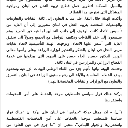
والسبل الممكنة لتطوير عمل قطاع تربية النحل في لبنان ومواجهة
المشاكل التي تعترض هذا القطاع.
وأكدت الهيئة خلال اللقاء على مد يد التعاون إلى كافة النقابات والتعاونيات
والجمعيات المختصة بتربية النحل في لبنان مشيرين إلى أن الغاية من
تأسيس الاتحاد كانت الوقوف إلى جانب النحالين لما فيه خير الجميع. وهم
سيسعون إلى عقد اللقاءات وتكثيف التواصل مع الجميع وصولاً الى تحقيق
الغاية التي أسس عليها الاتحاد. وتوجهت الهيئة التأسيسية لاتحاد نقابات
مربي النحل في لبنان بالشكر والتقدير لوزارة الزراعة وعلى رأسها معالي
الوزير الدكتور حسين الحاج حسن على الجهود التي يبذلونها في خدمة
القطاع الزراعي والمزارعين في لبنان كافة.
وختمت الهيئة بيانها بأنهم جزء من اللقاء الوطني للهيئات الزراعية وستقوم
بوضع الخطط المناسبة والآيلة الى رفع مستوى الزراعة في لبنان بالتنسيق
والتعاون مع الوزارات والنقابات المختصة.(انتهى)
ــــــــــــــــــــــــــــــــــــــ
بركة: هناك قرار سياسي فلسطيني موحد بالحفاظ على أمن المخيمات
واستقرارها
(أ.ل) – اكد ممثل حركة “حماس” في لبنان علي بركة ان “هناك قرار
سياسيا فلسطينيا موحدا بالحفاظ على أمن المخيمات الفلسطينية
واستقرارها والجوار اللبناني”، معتبرا ان “ما جرى في عين الحلوة من