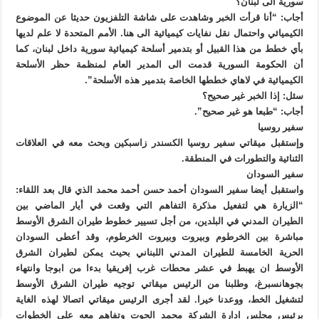
سورية الى لبنان؟
أجاب: “أنا قرأت الخبر وشاهدت على شاشة التلفزيون حديثا عن الموضوع
الكيميائي واحتمال نقل نفايات كيميائية الى هنا. الأمم المتحدة لا علم لديها
بأي خطط من هذا القبيل أو بتدمير أسلحة كيميائية سورية داخل لبنان، كما
أن الحكومة السورية قدمت الى المدير العام لمنظمة حظر الأسلحة
الكيميائية في لاهاي خططها الخاصة بتدمير هذه الأسلحة”.
سئل: إذا الخبر غير صحيح؟
أجاب: “طبعا هو غير صحيح”.
سفير روسيا
وإستقبل ميقاتي سفير روسيا الكسندر زاسبكين وبحث معه في العلاقات
الثنائية والتطورات في المنطقة.
سفير السودان
واستقبل أيضا سفير السودان أحمد حسن أحمد محمد الذي قال بعد اللقاء:
“الزيارة هي لتفعيل مذكرة التفاهم التي وقعت في أيار الماضي بين
الطيران المدني في البلدين، من أجل تسيير خطوط طيران الشرق الأوسط
مباشرة بين الخرطوم وبيروت وبيروت الخرطوم، وقد أعطى السودان
الحرية الخامسة للطيران المدني اللبناني بحيث يمكن لطيران الشرق
الأوسط ان يهبط في عشر محطات غرب إفريقيا بدءا من ابوجا وانتهاء
بجوهانسبرغ، وطلبنا من الرئيس ميقاتي توجيه طيران الشرق الأوسط
لتشغيل الخط، ووعدنا خيرا. لقد أجرى الرئيس ميقاتي اتصالا لهذه الغاية
برئيس مجلس ادارة الشركة محمد الحوت وتفاهم معه على الخطوات