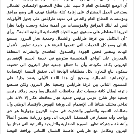
أن الوضع الإقتصادي العام لا سيما على نطاق المجتمع الإقتصادي الشمالي
يستدعي العمل المشترك على إقامة كتلة ضاغطة تهدف الى وضع مرافق
ومؤسسات القطاع العام والخاص في مدينة طرابلس على جدول الأولويات
ليس لما لتلك المرافق والمؤسسات من أهمية محلية وحسب وإنما نظرا
لدورها المتعاظم على مستوى دورة الحياة الإقتصادية الوطنية العامة”. ورأى
“أن التكامل بين غرفة طرابلس والشمال وجمعية تجار البترون يستتبع
بالتالي وضع كل الخدمات التي تقدمها الغرفة عبر جمعية تطوير الأعمال
البيات ومختبر فحص الجودة والصندوق التعاضدي والنشرات المتعلقة
بالمعارض على أنواعها المتخصصة ستوضع في خدمة الجسم الإقتصادي
البتروني بكافة مكوناته وأن ما تتطلع جمعية تجار البترون الى تحقيقه
سيكون نتاج للتعاون بكل منطلقاته الهادفة الى تحقيق التنمية الإقتصادية
والإجتماعية الشمالية، وصحيح أن هذا اللقاء الأولي ينعقد بدايةً على
المستوى الثنائي بين غرفة طرابلس وجمعية تجار البترون ولكن ستتسع
دائرته ليطال كافة جمعيات تجار محافظات الشمال وما وجود زملائنا رئيس
جمعية تجار شارع عزمي ورئيس جمعية تجار محافظة عكار إلا دلالة على
تداعي مختلف هيئاتنا الى الإنضمام الى ورشة النهوض بالإقتصاد الوطني وأن
متطلبات التنمية والتطوير والتحديث في مدينة البترون وجوارها هو حق
وواجب وأنه سيصار في المستقبل القريب الى وضع روزنامة تتضمن أعمالاً
وأنشطة مشتركة تظهر الصورة الحضارية والتاريخية والتراثية التي تمتاز بها
البترون وتتكامل مع طرابلس عاصمة الشمال اللبناني ورافعة النهضة