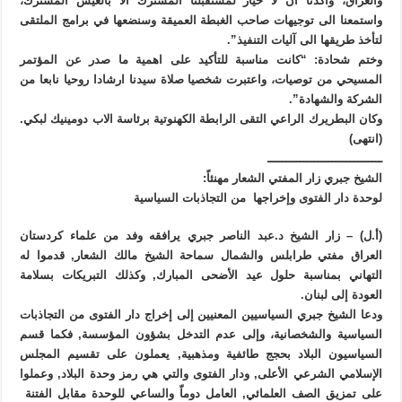
والعراق، واكدنا ان لا خيار لمستقبلنا المشترك الا بالعيش المشترك،
واستمعنا الى توجيهات صاحب الغبطة العميقة وسنضعها في برامج الملتقى
لتأخذ طريقها الى آليات التنفيذ”.
وختم شحادة: “كانت مناسبة للتأكيد على اهمية ما صدر عن المؤتمر
المسيحي من توصيات، واعتبرت شخصيا صلاة سيدنا ارشادا روحيا نابعا من
الشركة والشهادة”.
وكان البطريرك الراعي التقى الرابطة الكهنوتية برئاسة الاب دومينيك لبكي.
(انتهى)
ــــــــــــــــــــــــــــــــ
الشيخ جبري زار المفتي الشعار مهنئاً:
لوحدة دار الفتوى وإخراجها من التجاذبات السياسية
(أ.ل) – زار الشيخ د.عبد الناصر جبري يرافقه وفد من علماء كردستان
العراق مفتي طرابلس والشمال سماحة الشيخ مالك الشعار, قدموا له
التهاني بمناسبة حلول عيد الأضحى المبارك, وكذلك التبريكات بسلامة
العودة إلى لبنان.
ودعا الشيخ جبري السياسيين المعنيين إلى إخراج دار الفتوى من التجاذبات
السياسية والشخصانية، وإلى عدم التدخل بشؤون المؤسسة, فكما قسم
السياسيون البلاد بحجج طائفية ومذهبية, يعملون على تقسيم المجلس
الإسلامي الشرعي الأعلى, ودار الفتوى والتي هي رمز وحدة البلاد, وعملوا
على تمزيق الصف العلمائي, العامل دوماّ والساعي للوحدة مقابل الفتنة