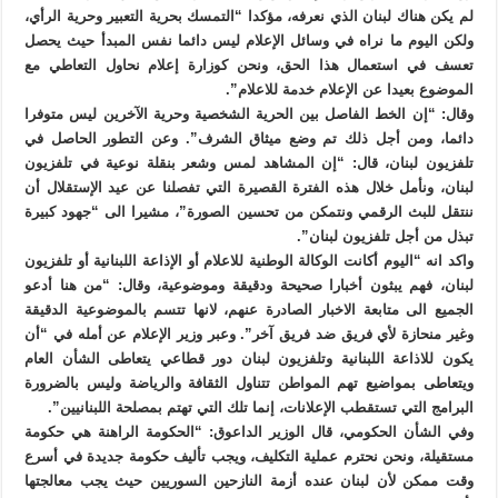
لم يكن هناك لبنان الذي نعرفه، مؤكدا “التمسك بحرية التعبير وحرية الرأي،
ولكن اليوم ما نراه في وسائل الإعلام ليس دائما نفس المبدأ حيث يحصل
تعسف في استعمال هذا الحق، ونحن كوزارة إعلام نحاول التعاطي مع
الموضوع بعيدا عن الإعلام خدمة للاعلام”.
وقال: “إن الخط الفاصل بين الحرية الشخصية وحرية الآخرين ليس متوفرا
دائما، ومن أجل ذلك تم وضع ميثاق الشرف”. وعن التطور الحاصل في
تلفزيون لبنان، قال: “إن المشاهد لمس وشعر بنقلة نوعية في تلفزيون
لبنان، ونأمل خلال هذه الفترة القصيرة التي تفصلنا عن عيد الإستقلال أن
ننتقل للبث الرقمي ونتمكن من تحسين الصورة”، مشيرا الى “جهود كبيرة
تبذل من أجل تلفزيون لبنان”.
واكد انه “اليوم أكانت الوكالة الوطنية للاعلام أو الإذاعة اللبنانية أو تلفزيون
لبنان، فهم يبثون أخبارا صحيحة ودقيقة وموضوعية، وقال: “من هنا أدعو
الجميع الى متابعة الاخبار الصادرة عنهم، لانها تتسم بالموضوعية الدقيقة
وغير منحازة لأي فريق ضد فريق آخر”. وعبر وزير الإعلام عن أمله في “أن
يكون للاذاعة اللبنانية وتلفزيون لبنان دور قطاعي يتعاطى الشأن العام
ويتعاطى بمواضيع تهم المواطن تتناول الثقافة والرياضة وليس بالضرورة
البرامج التي تستقطب الإعلانات، إنما تلك التي تهتم بمصلحة اللبنانيين”.
وفي الشأن الحكومي، قال الوزير الداعوق: “الحكومة الراهنة هي حكومة
مستقيلة، ونحن نحترم عملية التكليف، ويجب تأليف حكومة جديدة في أسرع
وقت ممكن لأن لبنان عنده أزمة النازحين السوريين حيث يجب معالجتها