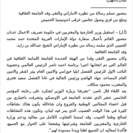
لبنان.(انتهى)
ــــــــــــــــــــــــــــــ
منصور تسلم رسالة من نظيره الاماراتي والتقى وفد الجامعة الثقافية
وتبلغ من قزي وصول جثامين غرقى اندونيسيا الخميس
(أ.ل) – استقبل وزير الخارجية والمغتربين في حكومة تصريف الاعمال عدنان
منصور القائم بأعمال سفارة دولة الإمارات العربية المتحدة حمد محمد
الجنيبي الذي سلمه رساله من نظيره الإماراتي الشيخ عبدالله بن زايد.
وفد الجامعة الثقافية
وكان منصور التقى وفدا من الهيئة الجديدة للجامعة اللبنانية الثقافية في
العالم التي تم انتخابها اخيرا برئاسة احمد ناصر الرئيس العالمي وعضوية
النائب الاول للرئيس القنصل ايليا خوزامي والامين العام بيتر اشقر والامين
العام المساعد جهاد الهاشم ورئيس الجالية في غانا القنصل سعيد فخري
والمغترب محمود سكاف.
بعد اللقاء قال ناصر: “تشرفنا بزيارة الوزير لشكره على رعايته المؤتمر
الخامس عشر الذي عقدته الجامعة في الاونسكو، وتشرفت باختياري من
قبل اعضاء المجالس الوطنية والفروع وان شاءالله يكون هناك نشاطات
كثيرة في هذا الوقت العصيب الذي يمر فيه لبنان، وتكون هذه النشاطات
لصالح وطننا الحبيب. وقد لمسنا التجاوب الكامل من معاليه ودعم وزارة
الخارجية والمغتربين للجامعة وشرعيتها وشجعنا على الحوار مع الجميع،
فأكدنا لمعاليه ان الجميع اهلنا ويدنا ممدودة لهم”.