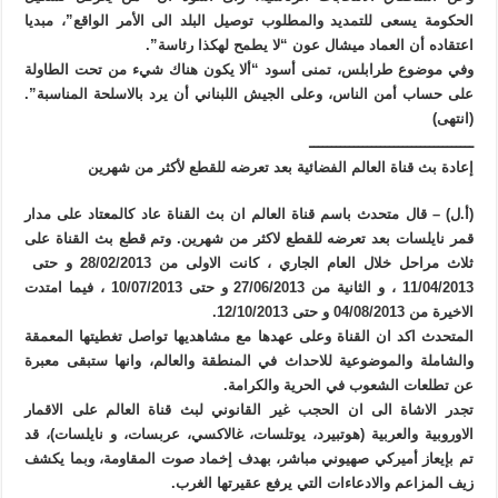
الحكومة يسعى للتمديد والمطلوب توصيل البلد الى الأمر الواقع”، مبديا
اعتقاده أن العماد ميشال عون “لا يطمح لهكذا رئاسة”.
وفي موضوع طرابلس، تمنى أسود “ألا يكون هناك شيء من تحت الطاولة
على حساب أمن الناس، وعلى الجيش اللبناني أن يرد بالاسلحة المناسبة”.
(انتهى)
ـــــــــــــــــــــــــــــــــــــ
إعادة بث قناة العالم الفضائية بعد تعرضه للقطع لأكثر من شهرين
(أ.ل) – قال متحدث باسم قناة العالم ان بث القناة عاد کالمعتاد علی مدار
قمر نایلسات بعد تعرضه للقطع لاکثر من شهرین. وتم قطع بث القناة علی
ثلاث مراحل خلال العام الجاري ، کانت الاولی من 28/02/2013 و حتی
11/04/2013 ، و الثانیة من 27/06/2013 و حتی 10/07/2013 ، فیما امتدت
الاخیرة من 04/08/2013 و حتی 12/10/2013.
المتحدث اکد ان القناة وعلی عهدها مع مشاهدیها تواصل تغطیتها المعمقة
والشاملة والموضوعیة للاحداث في المنطقة والعالم، وانها ستبقی معبرة
عن تطلعات الشعوب في الحریة والکرامة.
تجدر الاشاة الی ان الحجب غیر القانوني لبث قناة العالم علی الاقمار
الاوروبیة والعربیة (هوتبیرد، یوتلسات، غالاکسي، عربسات، و نایلسات)، قد
تم بإیعاز أمیرکي صهیوني مباشر، بهدف إخماد صوت المقاومة، وبما یکشف
زیف المزاعم والادعاءات التي یرفع عقیرتها الغرب.