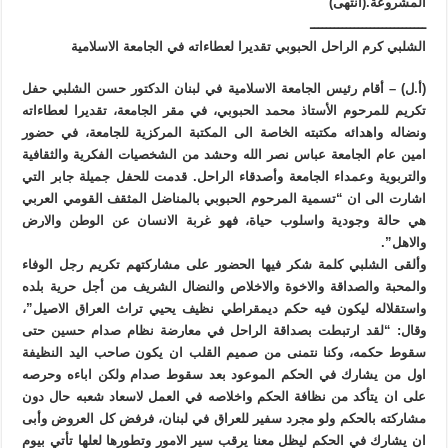
المشروعة.(انتهى)
ـــــــــــــــــــــــــــــ
الشلبي كرم الراحل الحبوبي تقديرا لعطاءاته في الجامعة الاسلامية
(أ.ل) – أقام رئيس الجامعة الاسلامية في لبنان الدكتور حسن الشلبي حفل
تكريم للمرحوم الأستاذ محمد الحبوبي، في مقر الجامعة، تقديرا لعطاءاته
ونضاله واهدائه مكتبته الخاصة الى المكتبة المركزية للجامعة، في حضور
امين عام الجامعة عباس نصر الله وحشد من الشخصيات الفكرية والثقافية
والتربوية وعمداء الجامعة وأصدقاء الراحل. قدمت للحفل جميلة جابر التي
اشارت الى ان “تسمية المرحوم الحبوبي بالمناضل المثقف القومي العربي
هي حالة وجودية واسلوب حياة، فهو غربة الانسان عن الوطن والارض
والاهل”.
وألقى الشلبي كلمة شكر فيها الحضور على مشاركتهم تكريم رجل الوفاء
والمحبة والصداقة والاخوة والاخلاص والنضال الشريف من أجل حرية بلده
واستقلاله ليكون فيه حكم ديمقراطي نظيف يحيي تراث العراق الاصيل”،
وقال: “لقد ارتبطت بصداقة الراحل في معارضة نظام صدام حسين حتى
سقوط حكمه، وكنا نتمنى من صميم القلب ان يكون صاحب اليد النظيفة
اول من يشارك في الحكم الموعود بعد سقوط صدام ولكن اباءه وحرصه
على ان يتأكد من نظافة الحكم واخلاصه في العمل لاسعاد شعبه حال دون
مشاركته بالحكم ولو مجرد سفير للعراق في لبنان، فرفض كل العروض وأبى
ان يشارك في الحكم ليظل معنا يرقب سير الامور وتطورها لعلها تأتي بيوم