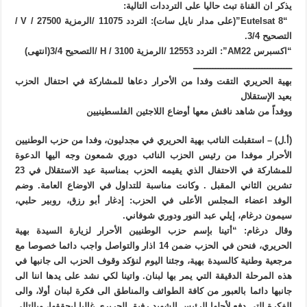
یذکر ان القناة تبث حالیا علی الترددات التالیة:
“8 Eutelsat”(على مدار نايل سات): التردد 11075 /الرمزية 27500 / V /
التصحيح 3/4.
“اكسبرس AM22”: التردد 12553 /الرمزية 3100 / H /التصحيح 3/4(انتهى)
ــــــــــــــــــــــــــــــــــــ
بهية الحريري التقت وفدا من الأحرار دعاها للمشاركة في احتفال الحزب
بعيد الإستقلال
ووفداً من شاهد ناقش معها أوضاع اللاجئين الفلسطينيين
(أ.ل) – استقبلت النائب بهية الحريري في مجدليون، وفدا من حزب الوطنيين
الأحرار موفدا من رئيس الحزب النائب دوري شمعون وجه اليها الدعوة
للمشاركة في الاحتفال الذي يقيمه الحزب بمناسبة عيد الاستقلال في 23
تشرين الثاني المقبل . وكانت مناسبة للتداول في الاوضاع العامة. وضم
الوفد اعضاء المجلس الأعلى في الحزب: إدغار أبو رزق، روبير حلبي،
سيمون درغام، إيلي عبد النور ودوري شوفاني.
وقال درغام: “أتينا بإسم حزب الوطنيين الأحرار لزيارة السيدة بهية
الحريري، فنحن في الحزب ضمن 14 اذار والتواصل واجب دائما خصوصا مع
مرجعية وطنية كالسيدة بهية، وجئنا اليوم لنؤكد وقوف الحزب الى جانبها في
هذه المرحلة الدقيقة التي يمر بها لبنان. واتينا لكي نشد على يدها اننا الى
جانبها دائما بالعبور من كافة الطوائف والمناطق الى فكرة لبنان أولا، والى
الفكرة التي دفع لأجلها الرئيس الشهيد رفيق الحريري غاليا ليحققها، وبالتالي