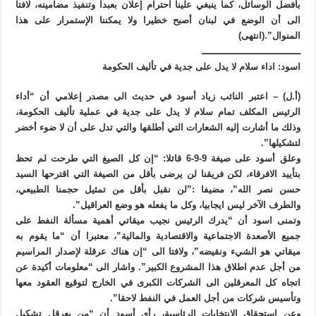
بأفضل الوسائل، كما ينبغي علينا احترام إعلان بعبدا وتنفيذ مضامينه، لافتا
الى أن الوضع في لبنان أصبح خطيرا ولا يمكننا الإستمرار على هذا
المنوال”.(انتهى)
ـــــــــــــــــــــــــــــــــــ
اسود: اداء سلام لا يدل على جدية في تأليف الحكومة
(أ.ل) – اعتبر النائب زياد أسود في حديث الى مصدر إعلامي أن “أداء
الرئيس المكلف تمام سلام لا يدل على جدية في عملية تأليف الحكومة،
وذلك ما أشارت إليه الشعارات التي أطلقها والتي تدل على أن لا ضوء أخضر
لتشكيلها”.
وعلق أسود على صيغة 9-9-6 قائلا: “إن كل الصيغ التي طرحت لم تحظ
بتأييد الافرقاء، لكن فريقنا لن يرضى بأقل من الصيغة التي اقترحها السيد
حسن نصر الله”، مضيفا :”لن نقبل بأقل من تمثيل حجمنا الطبيعي،
والطرف الآخر ليس ايجابيا، وكل ما يفعله هو وضع العراقيل”.
وتمنى اسود أن “يدرك الرئيس نجيب ميقاتي أهمية مسألة النفط على
جميع الأصعدة الاجتماعية والاقتصادية والمالية”، معتبرا أن “ما يقوم به
ميقاتي هو الشيء ونقيضه”، ولافتا الى “إن هناك عرقلة لإصدار المراسيم
من أجل عدم اطلاق هذا المشروع الكبير”. واشار الى “معلومات أكيدة عن
اتجاه كل المعرقلين الى الشركات الكبرى في الخارج لتوقيع العقود معها
وتأسيس شركات من أجل العمل في النفط لاحقا”.
وعن استحقاق الانتخابات الرئاسية، رأى أسود أن “من يعرقل تشكيل