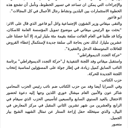
والإجراءات التي يمكن ان تساعد في تسيير الخطوط، ونأمل أن تشجع هذه
الخطوة الاستثمارات بين البلدين ونشاط رجال الأعمال في كل المجالات”.
ابو فاعور
والتقى ميقاتي وزير الشؤون الإجتماعية وائل أبو فاعور الذي قال على الاثر:
“بحثت مع الرئيس ميقاتي في موضوع تمويل المؤسسة العامة للاسكان،
وكنا قد طلبنا في العام الفائت سلفة بقيمة مئة مليار ليرة، إلا أننا حصلنا على
عشرين مليارا، لذلك نحن بحاجة الى سلفة جديدة لإستكمال إعطاء القروض
للعائلات المتوسطة الدخل والفقيرة”.
“حركة التجدد الديموقراطي”
واستقبل ميقاتي وفد اللجنة التنفيذية ل”حركة التجدد الديموقراطي” برئاسة
النائب السابق كميل زيادة، في إطار جولة على المسؤولين لمناسبة إنتخاب
اللجنة الجديدة للحركة.
حزب الكتائب
وفي السرايا أيضا وفد من حزب الكتائب ضم نائب رئيس الحزب المحامي
شاكر عون والأمين العام ميشال خوري اللذين وجها إليه دعوة لحضور
الاحتفال بالعيد السنوي السابع والسبعين لتأسيس الحزب الذي سيقام في
الرابع والعشرين من شهر تشرين الثاني المقبل في مركز المعارض في
البيال، والذي سيتخلله حفل إزاحة الستار عن تمثال الشهيد الشيخ بيار
الجميل.
منصور