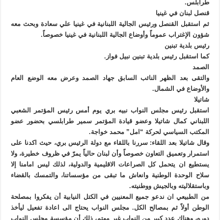
طرابلس.
قنصل لبنان في غينيا
ثم استقبل القنصل ورئيس الجالية اللبنانية في غينيا علي سعادة وبحث معه
شؤون الإغتراب عموماً وأوضاع الجالية اللبنانية في غينيا خصوصاً.
رئيس بلدية تبنين
كما استقبل رئيس بلدية تبنين نبيل فواز.
الصمد
والتقى بعد الظهر النائب السابق جهاد الصمد وعرض معه الوضع العام
والأوضاع في الشمال.
شاتيلا
استقبل رئيس مجلس النواب نبيه بري يوم أمس رئيس المؤتمر الشعبي
اللبناني كمال شاتيلا وعضو قيادة المؤتمر سمير طرابلسي بحضور عضو
المكتب السياسي لحركة “امل” محمد خواجة.
وقال شاتيلا بعد اللقاء: سررنا باللقاء مع دولة الرئيس بري، حيث اكدنا على
استمرار وتعميق التعاون خصوصاً وأن لبنان حالياً يمرّ في ظروف خطيرة، ولا
يستطيع ان يتحمل كل الصراعات الاقليمية والدولية، لذلك ليس امامنا إلا
سلاح الوحدة الوطنية وانعاش ما تبقى من مؤسساتنا، والتمسك بالقضاء
وباستقلاليته وبالجيش ووطنيته.
من الطبيعي ان ندعو جميع المعنيين في الكتل النيابية أن يفكروا بمصلحة
الوطن أولاً ثم بمصالح الكل. مجلس النواب يحتاج الى اعادة تفعيل ليأخذ
دوره، وهناك عدد كبير من النواب غير مهتم، ذلك أن مؤسسة مجلس النواب