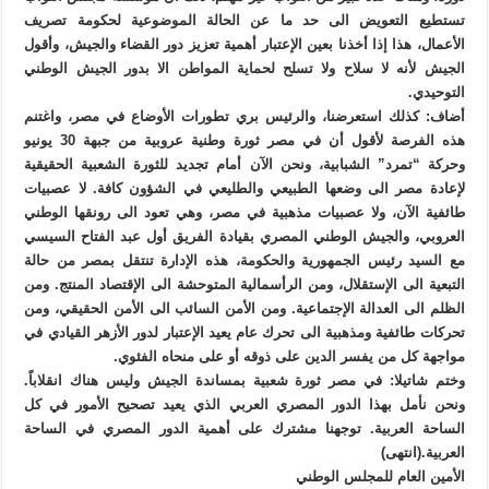
تستطيع التعويض الى حد ما عن الحالة الموضوعية لحكومة تصريف
الأعمال، هذا إذا أخذنا بعين الإعتبار أهمية تعزيز دور القضاء والجيش، وأقول
الجيش لأنه لا سلاح ولا تسلح لحماية المواطن الا بدور الجيش الوطني
التوحيدي.
أضاف: كذلك استعرضنا، والرئيس بري تطورات الأوضاع في مصر، واغتنم
هذه الفرصة لأقول أن في مصر ثورة وطنية عروبية من جبهة 30 يونيو
وحركة “تمرد” الشبابية، ونحن الآن أمام تجديد للثورة الشعبية الحقيقية
لإعادة مصر الى وضعها الطبيعي والطليعي في الشؤون كافة. لا عصبيات
طائفية الآن، ولا عصبيات مذهبية في مصر، وهي تعود الى رونقها الوطني
العروبي، والجيش الوطني المصري بقيادة الفريق أول عبد الفتاح السيسي
مع السيد رئيس الجمهورية والحكومة، هذه الإدارة تنتقل بمصر من حالة
التبعية الى الإستقلال، ومن الرأسمالية المتوحشة الى الإقتصاد المنتج. ومن
الظلم الى العدالة الإجتماعية. ومن الأمن السائب الى الأمن الحقيقي، ومن
تحركات طائفية ومذهبية الى تحرك عام يعيد الإعتبار لدور الأزهر القيادي في
مواجهة كل من يفسر الدين على ذوقه أو على منحاه الفئوي.
وختم شاتيلا: في مصر ثورة شعبية بمساندة الجيش وليس هناك انقلاباً.
ونحن نأمل بهذا الدور المصري العربي الذي يعيد تصحيح الأمور في كل
الساحة العربية. توجهنا مشترك على أهمية الدور المصري في الساحة
العربية.(انتهى)
الأمين العام للمجلس الوطني