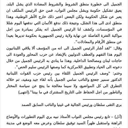
الجميل الى خطورة منطق الشروط والشروط المضادة الذي يشل البلد،
يعيق تشكيل حكومة ويشل مجلس النواب، فمن حق الرئيس الملكف ان
يعبر عن شكل الحكومة ولكن البعض اعتبر ذلك خارج الأطر الوطنية، وهذا
منطق ادى الى هذا الشلل، ونتيجة ذلك ندفع الأثمان التي ندفعها اليوم شللا
في المؤسسات. وكشف لنا الرئيس الجميل انه يفكر بمبادرة من اجل
مواكبة الفترة الفاصلة عن نهاية ولاية رئيس الجمهورية بحكومة تديرها بعيدا
عن منطق الأرقام والمعادلات”.
وقال: “لقد أشار الرئيس الجميل الى انه من المؤسف ألا يلاقي اللبنانيون
اليوم هذا التفهم والعطف الدوليين بالإبتعاد عن حرب المحاور والعودة الى
حاجات لبنان ومصالحنا الداخلية. وهذا ما ينادي به الرئيس الجميل من خلال
دعوته الى الحياد وتطبيق اللامركزية كما وصفها الرئيس سليم الحص”.
وختم: “وصف الرئيس الجميل اللقاء بين رئيس حزب القوات اللبنانية
الدكتور سمير جعجع والنائب سامي الجميل بأنه لقاء جيد ومفيد، تم خلاله
التطرق الى كل المواضيع، ولا سيما معالجة ما ينتج عن سياسة المختار
والناطور من اجل الحفاظ على التاريخ المشترك في ما بيننا”.(انتهى)
ــــــــــــــــــــــــــــــــــ
بري التقى سلطان ورئيس الجالية في غينيا والنائب السابق الصمد
(أ.ل) – تابع رئيس مجلس النواب الأستاذ نبيه بري اليوم التطورات والأوضاع
الراهنة واستقبل ظهراً السيد توفيق سلطان وعرض معه الوضع في مدينة