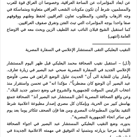
عن ابعاد المؤامرات عن الساحة العراقية، وخصوصا ان العراق قوة للعرب
والمسلمين، شرط أن تكون مكونات الشعب العراقي متعاونة ومتماسكة في
وجه الارهاب والفتن، والمطلوب تعاون العراقيين لحفظ وطنهم ووقوفهم
صفا واحدا بوجه المؤامرات التي تبث الفتن وتفرق صفوف العراقيين.
كما استقبل الشيخ قبلان النائب عبد اللطيف الزين وبحث معه في الاوضاع
العامة.(انتهى)
ـــــــــــــــــــــــــــــــ
النقيب البعلبكي التقى المستشار الإعلامي في السفارة المصرية
(أ.ل) – استقبل نقيب الصحافة محمد البعلبكي قبل ظهر اليوم المستشار
الإعلامي الجديد في السفارة المصرية صبحي عبد البصير في زيارة تعارف.
وأشار بيان للنقابة الى أّن” الحديث تناول الوضع الراهن في مصر، فأوضح
عبد البصير أن الوضع كان مضطرباً”، مؤكدا انه” في تحسن واستقرار منذ
انتخاب الرئيس الموقت للجمهورية والشروع في وضع دستور جديد للبلاد”.
وعن واقع الصحافة المصرية أعلن المستشار عبد البصير أنذ” الصحافة تتمتع
بهامش كبير من الحرية، وبإمكان كل مصري إصدار مطبوعة اعلامية شرط
التقيد بقانون المطبوعات المصري ومن هنا فإن الصحف تتكاثر يوما بعد يوم
في سائر انحاء الجمهورية المصرية”.
بدوره، وضع النقيب البعلبكي المستشار عبد البصير في اجواء الصحافة
اللبنانية مرحبا بزيارته ومتمنيا له التوفيق في مهمته الاعلامية الجديدة في