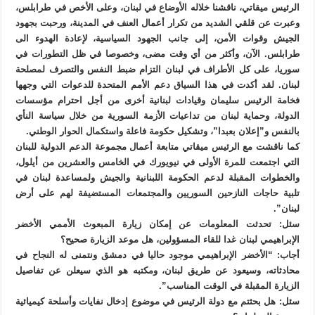
الرئيس ميقاتي، ناقشنا خلاله الأوضاع في لبنان، وعلى الأخص في طرابلس،
وعبرت عن قلقي الشديد من تكرار أعمال العنف في المدينة، ورحبت بجهود
الجيش وقوات الأمن، إلى جانب الجهود السياسية، لإعادة الهدوء الى
طرابلس. الآن، وأكثر من أي وقت مضى، وخصوصا في ظل التطورات في
سوريا، على كل الأطراف في لبنان التزام ضبط النفس والتصرف لمصلحة
لبنان. لقد أكدت في هذا السياق دعم الأمم المتحدة للدعوات التي وجهها
فخامة الرئيس سليمان وقيادات لبنانية أخرى من أجل احترام مؤسسات
الدولة، وحماية لبنان من تداعيات الأزمة السورية من خلال سياسة النأي
بالنفس و”إعلان بعبدا”، وتشكيل حكومة فاعلة واستكمال الحوار الوطني.
كما ناقشت مع الرئيس ميقاتي متابعة أعمال مجموعة الدعم الدولية للبنان
التي اجتمعت للمرة الأولى في نيويورك في الخامس والعشرين من أيلول،
والخطوات المقبلة لدعم الحكومة اللبنانية والجيش ولمساعدة لبنان في
تلبية حاجات النازحين السوريين والمجتمعات المستضيفة لهم على أرض
لبنان”.
سئل: تحدثت المعلومات عن إمكان زيارة المبعوث الأممي الأخضر
الإبراهيمي لبنان غدا للقاء المسؤولين، هل موعد الزيارة صحيح؟
أجاب: “الأخضر الإبراهيمي موجود حاليا في دمشق ونتمنى له النجاح في
محادثاته، وسيعود عن طريق لبنان، ومكتبه هو الذي سيعلن عن تفاصيل
الزيارة المقبلة في الوقت المناسب”.
سئل: هل بحثتم مع دولة الرئيس في موضوع إدخال نفايات وأسلحة كيميائية