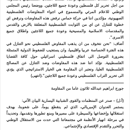
من اجل تحرير كل فلسطين وعودة جميع اللاجئين. ووضعنا رئيس المجلس
الوطني للاعلام المرئي والمسموع في اجواء المفاوضات الفلسطينية
الصهيونية، مؤكدين اننا في حركة حماس نرفض هذه المفاوضات ونرفض اي
خطوة للتنازل عن اي من الثوابت الفلسطينية المتعلقة بالارض والقدس
والمقدسات الاسلامية والمسيحية وعودة جميع اللاجئين واطلاق جميع
الاسرى”.
أضاف: “نحن نتخوف من ان يذهب المفاوض الفلسطيني نحو التنازل في
هذه الفترة الحساسة عربيا واقليميا، وان يستجيب للضغوط الدولية المتمثلة
بضرورة التوصل الى اتفاق فلسطيني اسرائيلي حول كافة القضايا
الفلسطينية. نؤكد اننا ضد هذه المفاوضات وضد التنازل عن المصالح
الفلسطينية العليا، ونعتبر ان المقاومة هي الخيار الاستراتيجي الذي يؤدي
الى تحرير التراب الفلسطيني وعودة جميع اللاجئين”.(انتهى)
ـــــــــــــــــــــــــــــــــ
جورج ابراهيم عبدالله ثلاثون عاما من المقاومة‎
(أ.ل) – صدر عن المنظمات والقوى الشبابية اليسارية البيان الآتي:
يستمر العدوان الإمبريالي، الذي لم ينقطع يوماً، على شعوبنا، بهدف
استغلالها وإخضاعها والسيطرة على مصيرها ومنع تطورها وتقدمها، وتحديداً
في مرحلة انهيار الأنظمة في مجتمعاتنا التي حدت من الاستقلال الوطني
والتحرر والتقدم الإقتصادي والإجتماعي.