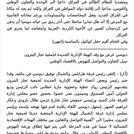
ومتصديا للنظام الظالم في العراق، داعيا الى الوحدة والتعاون الوطني
والقومي، ساعيا الى إقامة دولة المواطن في العراق ولكنه لم يجد له مكانا
في العراق الجديد بفعل المحاصصات والمساومات، ورغم معاناته القاسية
مع المرض إلا أنه ظل صابرا مناضلا حتى آخر رمق من حياته موصيا أن يدفن
في كردستان كتعبير عن الأخوة الكردية -العربية وامتعاضه لما يجري في
العراق.
وفي الختام أقيم حفل كوكتيل بالمناسبة.(انتهى)
ــــــــــــــــــــــــــــــــــــــــ
دبوسي عرض مع وفد الهيئة الإدارية الجديدة لجمعية تجار البترون
سبل التعاون والتواصل للنهوض بالاقتصاد الوطني
(أ.ل) – إلتقى رئيس غرفة طرابلس والشمال توفيق دبوسي في مكتبه، وفدا
ضم رئيس وبعض أعضاء الهيئة الإدارية الجديدة لجمعية تجار البترون
يتقدمهم الرئيس روك عطية وعضوية ماريا غطاس نائب الرئيس وديع
الحولي أمين الصندوق وسيمون نصر عضوا، بحضور عضو مجلس إدارة
الغرفة جان السيد ورئيسي جمعيتي تجار شارع عزمي طلال بارودي وعكار
ابراهيم الضهر. إستهل دبوسي اللقاء بكلمة قدم فيها تهنئته بإسمه وبإسم
مجلس إدارة غرفة الشمال للهيئة الإدارية المنتخبة حديثا لجمعية تجار
البترون، مشيرا الى “أهمية التواصل والتعاون بين مختلف الهيئات الإقتصادية
الشمالية لا سيما في هذه المرحلة التي يتم فيها إطلاق ورشة النهوض
بالإقتصاد الوطني اللبناني من خلال بوابته مدينة طرابلس وجوارها خصوصا