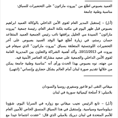
ــــــــــــــــــــــــــ
العميد بصبوص اطلع من “بيروت ماراثون” على التحضيرات للسباق:
مناسبة وطنية جامعة
(أ.ل) – إستقبل المدير العام لقوى الأمن الداخلي بالوكالة العميد ابراهيم
بصبوص قبل ظهر اليوم في مكتبه بثكنة المقر العام، رئيسة جمعية “بيروت
ماراثون” السيدة مي الخليل يرافقها نائب رئيس الجمعية العميد المتقاعد
حسان رستم، في زيارة أطلع فيها الوفد العميد بصبوص على آخر
التحضيرات اللوجستية المتعلقة بسباق “بيروت ماراثون” الذي سيقام في
بيروت في 10/11/2013، وأكد أهمية الشراكة والتعاون بين المديرية العامة
لقوى الأمن الداخلي والجمعية على صعيد مشاركة العناصر الأمنية فيه.
من جهته، نوه بصبوص بهذا الحدث ورأى أنه “مناسبة وطنية جامعة يمكن
من خلالها تقديم صورة لبنان أمام العالم بشكل حضاري وإنساني”.(انتهى)
ـــــــــــــــــــــــــــ
ميقاتي التقى ابو فاعور وسفيري روسيا والسودان
بلامبلي: لا أسلحة كيميائية سورية في لبنان
(أ.ل) – تابع الرئيس نجيب ميقاتي مع زواره في السرايا اليوم، شؤونا
ديبلوماسية وسياسية. وإستقبل في هذا السياق المنسق الخاص للأمين العام
للأمم المتحدة في لبنان ديريك بلامبلي الذي قال: “عقدت اجتماعا جيدا مع