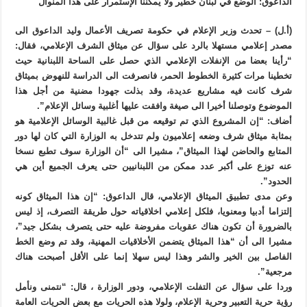
الداعوق: الوضع في لبنان خطير ولا يمكننا الإستمرار على هذا المنوال
(أ.ل) – تحدث وزير الإعلام في حكومة تصريف الأعمال وليد الداعوق الى
مصدر إعلامي مستهلا بالرد على سؤال عن ميثاق الشرف الإعلامي، فقال:
“رأينا بعضا من الإنفلات الإعلامي الذي حصل على الساحة اللبنانية حيث
تخطينا مرات كثيرة الخطوط الحمر، فانصرفت الى الدراسة للنهوض بميثاق
شرف كانت فيه مشاريع عديدة، وقد بذلت جهودا مضنية من أجل هذا
الموضوع وتوصلنا أخيرا الى صيغة وافقت عليها أغلبية وسائل الإعلام”.
أضاف: “إن المشروع الذي تم توقيعه من قبل غالبية الوسائل الإعلامية هو
بمثابة ميثاق شرف وضعه إعلاميون ولم تتدخل به الوزارة التي كان لها دور
المتابع والحاضن لهذا الميثاق”، مشيرا الى “أن الوزارة سوف تطبع نسخا
عنه توزع على أكبر عدد ممكن من اللبنانيين حتى يعرف الجميع أين هي
الحدود”.
وعن مدى تطبيق الميثاق الإعلامي، قال الداعوق: “إن هذا الميثاق كونه
إلتزاما أدبيا ومعنويا، فلكل إعلامي اخلاقياته حول طريقة التصرف، إذ ليس
بالضرورة أن تكون هناك عقوبات مفروضة عليه حتى يتصرف بشكل جيد”،
مشيرا الى أن “هذا الميثاق يتضمن الأخلاقيات المهنية، وقد تم وضع الخط
الفاصل بين الخير والشر وهذا ليس سهلا إنما على الأقل أصبحت هناك
مرجعية”.
وردا على سؤال عن التفلت الإعلامي، ودور الوزارة ، قال: “نتمنى ونأمل
رؤية حرية التعبير وحرية الإعلام، ولولا هذه الحريات مع بعض الحريات العامة