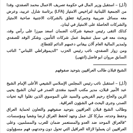
(أ.ل) – استقبل وزير المال في حكومة تصريف الاعمال محمد الصفدي، وفدا
من الجمعية اللبنانية لتراخيص الامتياز (LFA) برئاسة شارل عربيد، وعرض
معه مسائل ضريبية وجمركية تتعلق بالشركات الاجنبية صاحبة الامتياز
والشركات الحاصلة على الامتياز في لبنان.
كذلك التقى رئيس جمعية شركات الضمان اسعد ميرزا على رأس وفد،
وبحث معه في سبل تنشيط عمل شركات التأمين. وشكر الوفد للصفدي
ولمدير المالية العام آلان بيفاني دعمهم الدائم للقطاع.
ومن زوار الصفدي، نائب رئيس الحزب “الديموقراطي اللبناني” النائب
السابق مروان ابو فاضل.(انتهى)
ــــــــــــــــــــــــــــ
الشيخ قبلان طالب العراقيين بتوحيد صفوفهم
(أ.ل) – استقبل نائب رئيس المجلس الإسلامي الشيعي الأعلى الإمام الشيخ
عبد الأمير قبلان، مدير مكتب السيد مقتدى الصدر في لبنان الشيخ يحيى
الزين والحاج رحيم الفريجي والسيد علي الموسوي الذين نقلوا اليه تحيات
الصدر، وجرى البحث في الشؤون العراقية.
وطالب الشيخ قبلان العراقيين بتوحيد صفوفهم والتعاون لحماية العراق
وحفظ وحدته، مباركا كل عمل وجهد لحفظ العراق ارضا وشعبا ومؤسسات،
“فالعراق الموحد ضد العدو والمستعمر ضمان للعرب والمسلمين، وعلى
العراقيين ان يعملوا لازالة العراقيل التي تحول دون وحدتهم، فهم مسؤولون