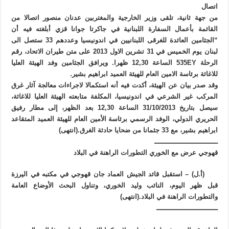
اتصال
من جهة ثانية، تلقى وزير الخارجية والمغتربين عدنان منصور اتصالا من
القائمة بأعمال السفارة اللبنانية في جاكرتا جوانا قزي أبلغته فيه أن
“الجثامين العائدة للغرقى اللبنانيين في اندونيسيا وعددهم 33 ستصل الى
لبنان يوم الخميس في 31 تشرين الاول 2013 على متن طيران الاتحاد، رقم
الرحلة 535EY الساعة 12,30 ظهرا. ويرافق الجثامين وفد الهيئة العليا
للاغاثة برئاسة الامين العام للهيئة العميد ابراهيم بشير.
وقد صدر بيان عن الهيئة، أكدت فيه أنه استكمالا لاجراءات معالجة آثار غرق
المركب غير الشرعي في اندونيسيا، المكلفة متابعته الهيئة العليا للاغاثة،
سيصل بتاريخ 31/10/2013 الساعة 12,30 بعد الظهر، إلى مطار رفيق
الحريري الدولي، الوفد الرسمي برئاسة الأمين العام للهيئة العميد المتقاعد
ابراهيم بشير، مع 33 جثمانا من ضحايا حادثة الغرق.(انتهى)
ـــــــــــــــــــــــــــــــ
قهوجي عرض مع الخوري التطورات الراهنة في البلاد
(أ.ل) – استقبل قائد الجيش العماد جان قهوجي في مكتبه في اليرزة
قبل ظهر اليوم، النائب وليد الخوري، وتناول البحث الأوضاع العامة
والتطورات الراهنة في البلاد.(انتهى)
ــــــــــــــــــــــــــــــ