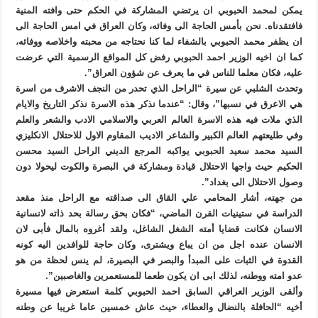
يمكن لمحمد الحبوبي ان يرتضي المشاركة في الحكم حتى وافته المنية
فافتقدناه. نحن بأمس الحاجة الى وفائه، وكان العراق في امس الحاجة الى
ان يظفر محمد الحبوبي بالشفاء لما كنا نحتاجه من محبته واخلاصه ووفائه،
كما ان اخيه الوزير احمد الحبوبي رفض كل المواقع الرسمية التي عرضت
عليه، فكان معلما للناس في ما يعرف عن شؤون العراق”.
وتحدث الشلبي عن سيرة “الراحل الذي تحدر من النجف الاشرف من اسرة
هي الاعرق في نسبها”، وقال: “عندما نذكر هذه الاسرة نذكر التاريخ والايام
الذي ملات فيه هذه الاسرة العالم العربي والاسلامي الادب والشعر والعلم
وفي طليعتهم العالم الكبير والشاعر الاديب المقاوم الاول للاحتلال الانكليزي
السيد محمد سعيد الحبوبي يواكبه المرجع الديني الراحل السيد محسن
الحكيم حيث واجها الاحتلال قيادة ومشاركة في البصرة والكوت ليحولا دون
وصول الاحتلال الى بغداد”.
من جهته، أشار المحامي علي القاق الى صداقته مع الراحل منذ مقعد
الدراسة في ستينيات القرن الماضي، “فكان بحق رسالة بحد ذاته لانسانية
الانسان فكانت قضايا أمته الشغل الشاغل، ولقد أغروه بالمال فأبى لان
الانسان عنده اجل من ان يباع ويشترى، وكان حاجة للوافدين اليه كونه
القدوة في الثبات على المبدأ والبصر في البصيرة، لم ينس لحظة من هو
عدو امته ووطنه، لذلك ابى ان يكون طعما للمستعمرين والغاصبين”.
وألقى الوزير العراقي السابق احمد الحبوبي كلمة استعرض فيها مسيرة
أخيه “الحافلة بالنضال والعطاء، حيث عاش خمسين عاما غريبا عن وطنه