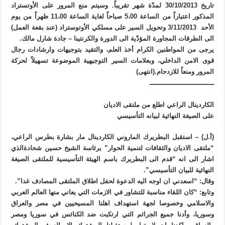
تاريخ 30/10/2013 لمدّة شهر تقريباً. وسيتم منع المرور على الأوتستراد
المذكور اعتباراً من الساعة 5،00 صباحاً لغاية الساعة 11،00 ظهراً من يوم
الأحد 3/11/2013 وتحويل السير على مسلكي الأوتوستراد (عند بقعة العمل)
الى الطرقات المجاورة المؤدّية الى الدورة والكرنتينا – جادة شارل مالك.
يرجى من المواطنين الكرام أخذ العلم، والتقيد بتوجيهات وارشادات رجال
قوى الامن الداخلي، وبعلامات السير التوجيهية الموضوعة تسهيلاً لحركة
المرور ومنعاً للازدحام.(انتهى)
ــــــــــــــــــــــــــــــــ
الكاردينال الراعي اطلع من ملتقى الاديان
على الصيغة النهائية لبيانه التأسيسي
(أ.ل) – استقبل البطريرك الماروني الكاردينال مار بشارة بطرس الراعي،
“ملتقى الاديان والثقافات لتنمية الحوار” برئاسة الشيخ حسين شحادةالذي
اشار الى انه “قدم الى البطريرك باسم الهيئة التأسيسية للملتقى الصيغة
النهائية للبيان التأسيسي”.
وقال: “اسعدني ان اوجه اليه الدعوة لحفل اطلاق الملتقى المصادف غدا”.
وتابع: “كان اللقاء مناسبة للتشاور في الازمات التي يعاني منها العالم العربي
والاسلامي وخصوصا لجهة استهداف اهلنا المسيحيين في مصر والعراق
وسوريا، وأدنا جميع الجرائم التي ارتكبت ضد الكنائس في سوريا ومصر