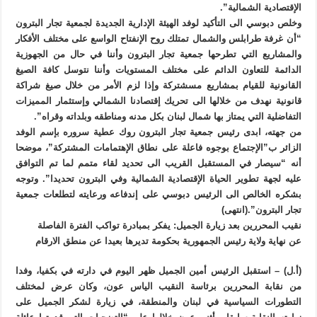
الإقتصادية الشمالية”.
وخلص دبوسي الى التأكيد لوفد الهيئة الإدارية الجديدة لجمعية تجار البترون
“أن غرفة طرابلس والشمال تمتلك روح الإنفتاح الواسع على مختلف الأفكار
والمشاريع التي تطرحها جمعية تجار البترون وأننا في حال من الجهوزية
الدائمة للتعاون الدائم على مختلف المستويات وأننا نتوسل كافة الصيغ
القانونية للقيام بمشاريع مسشتركة وإذا لزم الأمر من خلال صيغ شراكة
قانونية نهدف من خلالها الى تحريك إقتصادنا الشمالي وإستثمار المميزات
التفاضلية التي يمتاز بها شمال لبنان بكل مدنه ومناطقه وبلداته وقراه”.
من جهته، ابدى رئيس جمعية تجار البترون روك عطية سروره بإسم الوفد
الزائر ب”الإجتماع بوجوه فاعلة على نطاق الإهتمامات المشتركة”، موضحا
أنه “سيصار في المستقبل القريب الى تحديد لقاء متمم لما تم التوافق
عليه لجهة تطوير الحياة الإقتصادية الشمالية وفي البترون تحديدا”. وتوجه
بشكره الخالص الى الرئيس دبوسي على إندفاعه ورعايته لتطلعات جمعية
تجار البترون”.(انتهى)
نقيب المحررين بعد زيارة الجميل: يفكر بمبادرة تواكب الفترة الفاصلة
عن نهاية ولاية رئيس الجمهورية بحكومة تديرها بعيدا عن منطق الارقام
(أ.ل) – استقبل الرئيس أمين الجميل ظهر اليوم في دارته في بكفيا، وفدا
من نقابة المحررين برئاسة النقيب الياس عون، وكان عرض لمختلف
التطورات السياسية في لبنان والمنطقة، في زيارة لشكر الجميل على