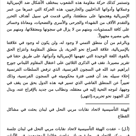
وتستمر كذلك حركة مقاومة هذه الشعوب بمختلف الأشكال ضد الإمبريالية
وعملائها وأدواتها الداخليين والخارجيين، هذه الحركة التي عمرها من عمر
الإمبريالية وهجمتها على منطقتنا، والتي قدمت في سبيل أهداف التحرر
والتقدم الآلاف من الشهداء والجرحى والأسرى والتضحيات، ومعاناة وخسائر
على كافة المستويات، ومنهم من لا يزال في سجونها ومعتقلاتها، ومنهم من
بقي مصيره مجهولاً.
وبالرغم من أن منطق التمني لا وجود له، ولن يكون له وجود في علاقتنا
بالإمبريالية، علاقة الصراع نحو الحرية، بل منطق المقاومة وانتزاع الحق
بالقوة، اللغة الوحيدة التي تفهمها الإمبريالية وأدواتها، على طريق حقنا في
تقرير مصيرنا. نقف في الذكرى الثلاثين على اعتقال المقاوم اللبناني جورج
ابراهيم عبد الله في السجون الفرنسية، الذي ترفض السلطات الفرنسية
إخلاء سبيله بعد أن قضى فترة محكوميته في السجون الفرنسية، وذلك
تعبيراً عن المنطق الفاشي الذي تسير فيه هذه الدول بحق من يقف في
وجهها، لنوجه التحية إليه في معتقله، ونطالب من جديد بالإفراج عنه، وبذل
كل الجهود نحو تحريره.(انتهى)
ــــــــــــــــــــــــــــــــــــ
الهيئة التأسيسية لاتحاد نقابات مربي النحل في لبنان بحثت في مشاكل
القطاع
(أ.ل) – عقدت الهيئة التأسيسية لاتحاد نقابات مربي النحل في لبنان جلسة
في مركز الاتحاد في حارة حريك. تباحث خلالها المجتمعون في الآليات