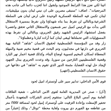
اتينا لكي نعزز هذا الترابط الموجود ولنقول اننا كحزب دائما الى جانب هذه
المرجعيات”. اضاف: “سنبقى مصرين على ان نبني لبنان بدون ميليشيات،
لبنان تكمن فيه السلطة العسكرية الوحيدة على ارض لبنان هي السلطة
الشرعية.وبالتالي لن نفرط بما بناه شهداؤنا ولن نفرط بمسيرة الاستقلال
التي بدأت مع الرئيس كميل نمر شمعون والاستقلال الثاني تحقق وانتصرنا
بفضل استشهاد الرئيس الشهيد رفيق الحريري، وبالتالي لن نفرط بهذه
المسؤوليات التي تحملناها ليبقى لبنان كما أراده كبارنا وعظماؤنا”.
زار وفد من المؤسسة الفلسطينية لحقوق الانسان “شاهد” النائبة بهية
الحريري في دارتها في مجدليون، وتم البحث في قضية مخيم ضبية والمهلة
المعطاة لسكان المخيم لتسوية اوضاع البناء، وكذلك قضية اعمار نهر البارد
وقضية الفلسطينيين النازحين من سوريا. وقد وعدت الحريري ببذل الجهود
لإيجاد حل لهذه القضايا، مثمنة الدور الذي تقوم به “شاهد” في دفاعها عن
حقوق الانسان الفلسطيني.(انتهى)
ــــــــــــــــــــــــ
قوى الأمن الداخلي: تدابير سير على أوتستراد اميل لحود
(أ.ل) – صدر عن المديرية العامة لقوى الامن الداخلي – شعبة العلاقات
العامة يوم أمس البلاغ التالي: ستقوم إحدى الشركات المتعهدة بأعمال
تحفير الإسفلت وإعادة التزفيت على أوتستراد إميل لحود لمسافة /500/ متر
من تقاطعه مع الفورم دي بيروت ولغاية محطة “توتال”، وذلك إعتباراً من