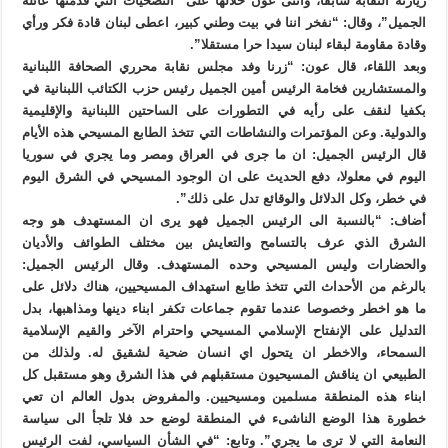
زيارته النقابة سابقا، وأثنى عون خلالها على “التضحيات التي قدمتها عائلة
الجميل”، وقال: “نفخر اننا في بيت وطني كبير، اعطى لبنان قادة فكر ورأي
وقادة مقاومة لبقاء لبنان سيدا حرا مستقلا”.
وبعد اللقاء، قال عون: “زرنا وفد مجلس نقابة محرري الصحافة اللبنانية
والمستشارين فخامة الرئيس أمين الجميل رئيس حزب الكتائب اللبنانية في
بكفيا لنقف على رأيه في التطورات على الساحتين اللبنانية والإقليمية
والدولية. وعن المؤتمرات والنشاطات التي تتخذ الطابع المسيحي هذه الأيام
قال الرئيس الجميل: ان ما جرى في العراق ومصر وما يجري في سوريا
اليوم في معلولا، دفع الحديث على ان الوجود المسيحي في الشرق اليوم
في خطر، وكل الدلائل والوقائع تدل على ذلك”.
أضاف: “بالنسبة الى الرئيس الجميل فهو يرى ان المستهدف هو وجه
الشرق الذي عرف بالتسامح والتعايش بين مختلف الطوائف والأديان
والحضارات وليس المسيحي وحده المستهدف. وقال الرئيس الجميل:
بالرغم من الأحداث التي تتخذ طابع استهداف المسيحيين، هناك دلائل على
ما هو اخطر وخصوصا عندما تقوم جماعات تكفر ابناء دينها ومذاهبها، بدل
التدليل على الإنفتاح الإسلامي المسيحي واحترام الآخر والقيم الإسلامية
السمحاء، والاخطر ان يتحول اي انسان ضحية لشقيق له. ولذلك من
الطبيعي ان يناقش المسيحيون مستقبلهم في هذا الشرق وهو مستقبل كل
ابناء هذه المنطقة مسلمين ومسيحيين. والمفروض بدول العالم ان تعي
خطورة هذا الوضع الناشىء في المنطقة لوضع حد فلا تلجأ الى سياسة
النعامة التي لا ترى ما يجري”. وتابع: “في الشأن السياسي، لفت الرئيس