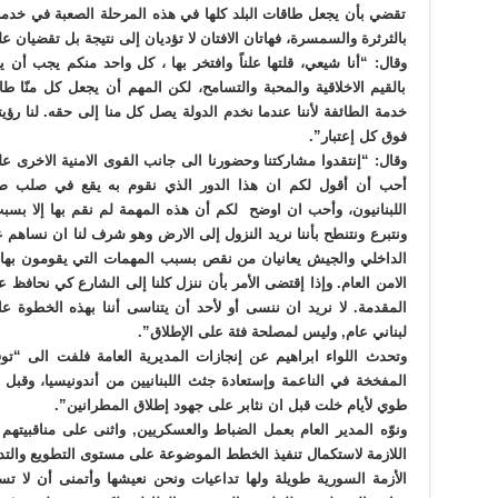
تقضي بأن يجعل طاقات البلد كلها في هذه المرحلة الصعبة في خدمة 
بالثرثرة والسمسرة، فهاتان الافتان لا تؤديان إلى نتيجة بل تقضيان ع
وقال: “أنا شيعي، قلتها علناً وافتخر بها ، كل واحد منكم يجب أن يف
بالقيم الاخلاقية والمحبة والتسامح، لكن المهم أن يجعل كل منّ
خدمة الطائفة لأننا عندما نخدم الدولة يصل كل منا إلى حقه. لنا رؤ
فوق كل إعتبار”.
وقال: “إنتقدوا مشاركتنا وحضورنا الى جانب القوى الامنية الاخرى ع
أحب أن أقول لكم ان هذا الدور الذي نقوم به يقع في صلب صلاحي
اللبنانيون، وأحب ان اوضح لكم أن هذه المهمة لم نقم بها إلا بس
ونتبرع ونتنطح بأننا نريد النزول إلى الارض وهو شرف لنا ان نساهم عم
الداخلي والجيش يعانيان من نقص بسبب المهمات التي يقومون بها
الامن العام. وإذا إقتضى الأمر بأن ننزل كلنا إلى الشارع كي نحاف
المقدمة. لا نريد ان ننسى أو لأحد أن يتناسى أننا بهذه الخطوة ع
لبناني عام, وليس لمصلحة فئة على الإطلاق”.
وتحدث اللواء ابراهيم عن إنجازات المديرية العامة فلفت الى “تو
المفخخة في الناعمة وإستعادة جثث اللبنانيين من أندونيسيا، وقبل
طوي لأيام خلت قبل ان نثابر على جهود إطلاق المطرانين”.
ونوّه المدير العام بعمل الضباط والعسكريين, واثنى على مناقبيتهم
اللازمة لاستكمال تنفيذ الخطط الموضوعة على مستوى التطويع والتدريب 
الأزمة السورية طويلة ولها تداعيات ونحن نعيشها وأتمنى أن لا ت