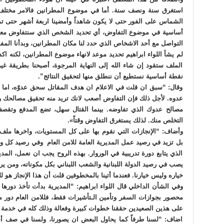
استغرق سنة ونصف سنة. أما في موضوع المطرانين فالامر مختلف.
الشماس على الفور حتى لا يكون شاهداً وأمضينا اربعة أشهر حتى تم
أساسية في موضوع التفاوض، أي تحديد الشخص الذي سنتفاوض معه وه
التواصل مع أحد الاشخاص الذي حدد لنا مكان المطرانين، وبدأنا الم
لم يشأ اللواء ابراهيم تحديد موعد لانهاء موضوع المطرانين، لكنه اك
الملف ستقود إن شاء الله إلى النهاية المرجوة، أصبحنا بطريقة غ
نقطة أساسية نستطيع أن ننطلق منها لتحقيق النتائج”.
وقال: “سبق ان قلت في الاعلام ان هدف المقاتل سحق عدوّه، اما 
عدوه. لأجل ذلك فإن التفاوض أصعب لانك تريد منه تحقيق مصالحك وا
مصالح عدوك الذي تفاوضه. بينما القتال سهل، تضع المدفع وت
التخلص منك. لذلك يستغرق التفاوض وقتاً».
وأضاف: “الإنجازات التي نقوم بها على كل المستويات، واخرها مل
بل تزيد في رصيد عمل المديرية العامة للامن العام وفي رصيد كل و
الذي يتابع دورة تدريبية في الوروار. بهذه الروح يجب ان نعمل، المدي
يصب في رصيد الدولة اللبنانية والشعب اللبناني بكل مكوناته، ومن ي
خياره وليس خيارنا. فعندما أتينا بالمخطوفين قلت أن هذا الإنجاز هو للد
وفي الشأن الداخلي قال اللواء ابراهيم: “المديرية بدأت تأخذ دورها و
محصور بجوازات السفر وتأمين الـتأشيرات فقط، فللامن العام دور م
على هذين الصعيدين حققنا خطوات كبيرة وفعالة وذلك كله في خدمة الل
اضاف: “لسنا طرفاً كما يحاول البعض ان يصورنا، ولسنا في صف أحد