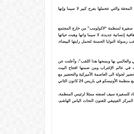
المحقة والتي تتحملها بفرح كبير لا سيما وإنها
ل سفيرة لمنظمة “لاكولومب” من خارج المجتمع
ية إنسانية جديدة، لا سيما وانها وهبت حياتها
سولة النوايا الحسنة لتحمل رايتها البيضاء،
والعالمي بها وبمنحها هذا اللقب”، وأعلنت عن
ت في عالم الإغتراب ومن ضمنها افتتاح البيت
لإستقلال في 22 تشرين الثاني، والتحضير لجولة الى العاصمة الأميركية والتحضير مع
منظمة الرابيك لليوم العالي للثقافة الأفريقية الذي سيطلق بالتعاون مع منظمة الأونيسكو في باريس 24 كانون الثاني
عتماد للسفيرة سيف لصفته ممثلا لرئيس المنظمة،
المركز الفينيقي للفنون النحات الياس الهاشم،