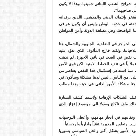
شرائح الشعب اللبناني جميعها، وهذا لا يكون
لى صاحبهما”.
تخر بإنتمائه الديني والمذهبي، اللذين يرفدانه
ا طائفته في خدمة الوطن وليس أن يكون هو في
يتنا الواضحة، وهي مصلحة الدولة وأمن المواطن
لى الحواجز في الضاحية الجنوبية والشمال، هنا
اتنا، ولكنه خارج المألوف الذي تعوّد عليه
بب نقص في العديد في باقي الاجهزة. لم نذهب
لانياً في تنفيذ الخطط الامنية, لكن قوى الامن
، مما استدعى إستكمال هذا النقص بعناصر من
ظ على امن الناس , ليس لدينا مشكلة وسأكون في
اجنا مشكلة الأمن الذاتي في حينه,وهذا مطلب
قيف الشبكات الإرهابية ولاسيما كشف السيارة
 ذلك ملف تلكلخ وصولا الى موضوع إعزاز الذي
 وتفانيهم في انجاز مهامهم، وأعطى التوجيهات
وتطوير المديرية تقنياً وادارياً ولوجستياً.
سوء الأمور بشكل أكبر والحل السياسي بسوريا