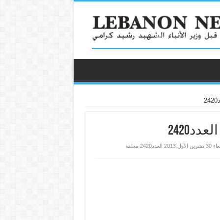
د2420 مغلقة