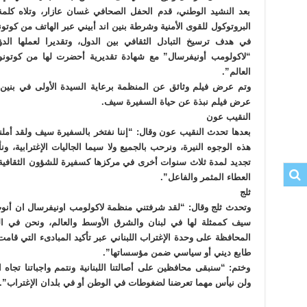
بعد النشيد الوطني، قدم الحفل الصحافي غسان عازار، وتلاه كلم
البروتوكول للقوى الأمنية وشرطة بنين اند أبيني عبر الهاتف من كوتون
في هدف ترسيخ التبادل الثقافي بين الدول، وتقديرا لعملها ال
“لاكولومب أونيفرسال” مع شهادة تقديرية أحضرت لها من كوتونو على
العالم”.
وتم عرض فيلم وثائق عن المنظمة برعاية السيدة الأولى في بنين شا
عرض فيلم نبذة عن حياة السفيرة سيف.
النقيب عون
بعدها تحدث النقيب عون وقال: “إننا نفتخر بالسفيرة سيف ولقد أملنا
هذه الوجوه النيرة، ونرحب بالجميع ولا سيما الجاليات الإغترابية
تجديد لمدة ثلاث سنوات أخرى في مركزها كسفيرة للشؤون الثقافية وا
العطاء المثمر والفاعل”.
ثلج
وتحدث ثلج وقال: “لقد شرفتني منظمة لاكولومب اونيفرسال ان أنو
سيف كممثلة لها في لبنان والشرق الأوسط والعالم، ونحن في الجا
المحافظة على وحدة الإغتراب اللبناني عبر تأكيد المبادىء التي قا
طابع ديني أو سياسي ضمن مؤسساتها”.
وختم: “سنبقى محافظين على أصالتنا اللبنانية ونتمم واجباتنا تجاه ال
ولن نيأس مهما تعرضنا لضغوطات في الوطن أو في بلدان الإغتراب”.