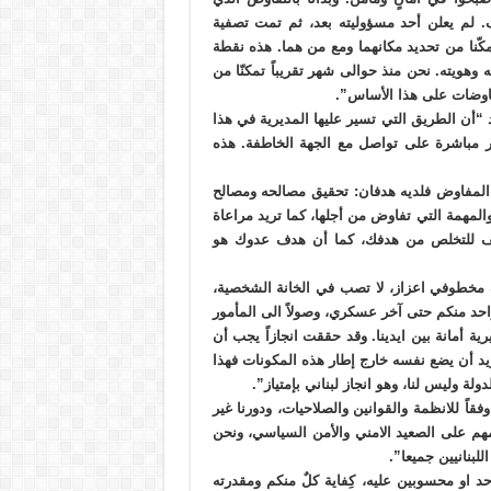
 لم يعلن أحد مسؤوليته بعد، ثم تمت تصفية
كّنا من تحديد مكانهما ومع من هما. هذه نقطة
ويته. نحن منذ حوالى شهر تقريباً تمكنّا من
فاوضات على هذا الأساس”.
د “أن الطريق التي تسير عليها المديرية في هذا
ير مباشرة على تواصل مع الجهة الخاطفة. هذه
المفاوض فلديه هدفان: تحقيق مصالحه ومصالح
لمهمة التي تفاوض من أجلها، كما تريد مراعاة
قصف للتخلص من هدفك، كما أن هدف عدوك هو
ف مخطوفي اعزاز، لا تصب في الخانة الشخصية،
احد منكم حتى آخر عسكري، وصولاً الى المأمور
رية أمانة بين ايدينا. وقد حققت انجازاً يجب أن
ريد أن يضع نفسه خارج إطار هذه المكونات فهذا
ولة وليس لنا، وهو انجاز لبناني بإمتياز”.
فقاً للانظمة والقوانين والصلاحيات، ودورنا غير
هم على الصعيد الامني والأمن السياسي، ونحن
بنانيين جميعا”.
 او محسوبين عليه، كِفاية كلٌ منكم ومقدرته