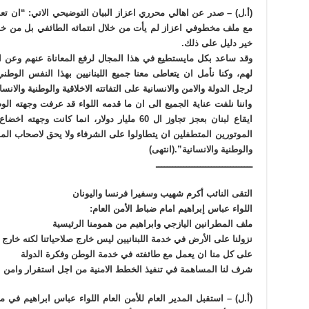
(أ.ل) – صدر عن اهالي محرري اعزاز البيان التوضيحي الاتي: “ان تعا
مع ملف مخطوفي اعزاز لم يأت من خلال انتمائه الطائفي بل من خلال
خير دليل على ذلك.
وقد ساعد بكل مايستطيع في هذا المجال لرفع المعاناة عنهم وعن
لهم، وكنا نأمل ان يتعاطى معنا جميع اللبنانيين بهذا النفس الوطن
لرجل الدولة والامن والانسانية على التفاتته الاخلاقية والوطنية والانسان
واننا نلفت عناية الجميع الى ان ما قدمه اللواء قد عرفت وجهته الوط
ايقاع لبنان بعجز تجاوز ال 60 مليار دولار، انما كا
الموتورين المتطفلين ان يتطاولوا على الشرفاء ولا يحق لاصحاب الم
والوطنية والانسانية”.(انتهى)
ـــــــــــــــــــــــــــــــــــ
التقى النائب أكرم شهيب وسفيرا فرنسا واليونان
اللواء عباس إبراهيم امام ضباط الأمن العام:
ملف المطرانين اليازجي وابراهيم من همومنا الرئيسية
نزولنا على الأرض في خدمة اللبنانيين ليس خارج صلاحياتنا لكنه خارج 
على كل منا ان يعمل مع طائفته في خدمة الوطن وفكرة الدولة
شرف لنا المساهمة في تنفيذ الخطط الامنية من اجل استقرار وامن ال
(أ.ل) – استقبل المدير العام للأمن العام اللواء عباس ابراهيم في