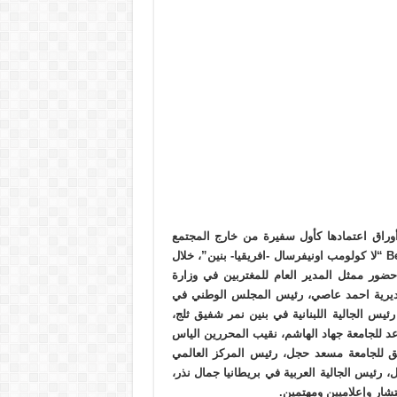
أوراق اعتمادها كأول سفيرة من خارج المجتمع
الأفريقي لتمثيل منظمة Benin- Afrique- Universelle Colombe La “لا كولومب اونيفرسال -افريقيا- بنين”، خلال
ضور ممثل المدير العام للمغتربين في وزارة
المديرية احمد عاصي، رئيس المجلس الوطني في
 رئيس الجالية اللبنانية في بنين نمر شفيق ثلج،
ساعد للجامعة جهاد الهاشم، نقيب المحررين الياس
ابق للجامعة مسعد حجل، رئيس المركز العالمي
، رئيس الجالية العربية في بريطانيا جمال نذر،
تشار وإعلاميين ومهتمين.