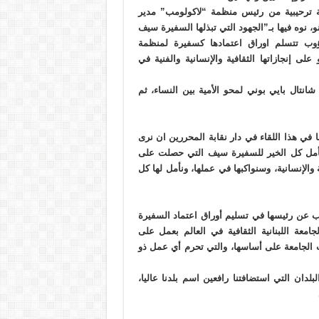
ة ترحيبية من رئيس منظمة “لاكولومب” مدير
و، نوه فيها بـ”الجهود التي تبذلها السفيرة سيف
دؤوب تتسلم اوراق اعتمادها كسفيرة لمنظمة
 إنجازاتها الثقافية والإنسانية والفنية في
نتال بايي بوني لمحو الأمية بين النساء، ثم
 في هذا اللقاء في دار نقابة المحررين ان نرى
، ونأمل كل الخير للسفيرة سيف التي حصلت على
لإنسانية، وسنواكبها في عملها، ونأمل لها كل
ب عن رئيسها في تسليم أوراق اعتماد السفيرة
معة اللبنانية الثقافية في العالم بعمل على
مت الجامعة على أساسها، والتي تحرم أي عمل ذو
بلدان التي استضافتنا رافعين اسم بلدنا عاليا،