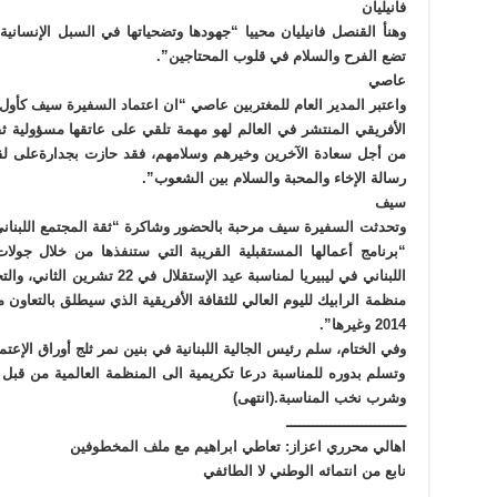
فانيليان
وهنأ القنصل فانيليان محييا “جهودها وتضحياتها في السبل الإنسانية 
تضع الفرح والسلام في قلوب المحتاجين”.
عاصي
واعتبر المدير العام للمغتربين عاصي “ان اعتماد السفيرة سيف كأو
الأفريقي المنتشر في العالم لهو مهمة تلقي على عاتقها مسؤولية ثقاف
من أجل سعادة الآخرين وخيرهم وسلامهم، فقد حازت بجدارةعلى لقب ر
رسالة الإخاء والمحبة والسلام بين الشعوب”.
سيف
وتحدثت السفيرة سيف مرحبة بالحضور وشاكرة “ثقة المجتمع اللبناني 
“برنامج أعمالها المستقبلية القريبة التي ستنفذها من خلال جولا
اللبناني في ليبيريا لمناسبة عيد ا
2014 وغيرها”.
وفي الختام، سلم رئيس الجالية اللبنانية في بنين نمر ثلج أوراق الإ
وتسلم بدوره للمناسبة درعا تكريمية الى المنظمة العالمية من قبل 
وشرب نخب المناسبة.(انتهى)
ـــــــــــــــــــــــــــ
اهالي محرري اعزاز: تعاطي ابراهيم مع ملف المخطوفين
نابع من انتمائه الوطني لا الطائفي