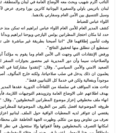
النائب أكرم شهيب وبحث معه الأوضاع العامة في لبنان والمنطقة، ث
لبنان باتريس باولي والسفيرة اليونانية كاترين بورا وجرى عرض لآخر
وسبل التنسيق بين الأمن العام وسفارتي بلادهما.
اللواء عباس للضباط
كشف المدير العام للأمن العام اللواء عباس ابراهيم انه تمكن منذ
حدد لنا مكان احتجاز المطرانين بولس اليازجي ويوحنا ابراهيم وبدأ
وقت لتأمين إطلاقهما قال “اننا أصبحنا بطريقة غير مباشرة على 
نستطيع أن ننطلق منها لتحقيق النتائج”.
ورفض الإنتقادات التي وجهت الى الأمن العام وما يقوم به مؤكداً أن 
والصلاحيات سيما وأن دور المديرية غير محصور بجوازات السفر او
الصعيد الامني والأمن السياسي”. وقال: “إنتقدوا مشاركتنا في الح
يعلمون ان ذلك يدخل في صلب صلاحياتنا، ولكنه خارج المألوف. أصبح
موجوداً وبفعالية ولكن في خدمةً كل اللبنانيين فقط”.
جاءت هذه المواقف في سلسلة من اللقاءآت الدورية عقدها المدير ا
بهدف اطلاعهم على الاوضاع العامة وتزويدهم التوجيهات اللازمة، فأبل
انهاء ملف مخطوفي إعزاز موضوع المطرانين المخطوفين”. وقال: 
ظروفه الموضوعية افضل بكثير من الظروف الموضوعية للمطرانين. 
يقتضي ان تتوافر لديه المعطيات الوافية حول الملف. لبنانيو اعزاز
نعرف من نفاوض ومع من نتكلم. وظهرت الجهة الخاطفة على محطات الت
امكانها التصرف بالمخطوفين وفقاً لاهوائها وإلا ستتحول في نظر ا
وانطلاقاً من هذا المعطى اعتبرنا في حينه أن هؤلاء المخطوفين أص