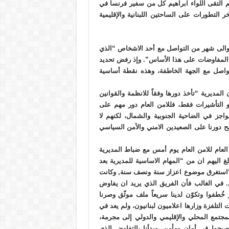
م التقى اللواء ابراهيم كل من سفير فرنسا في
 التطورات على الساحتين اللبنانية والإقليمية
 حوالى شهر من التواصل مع أحد الاشخاص “الذي
نا المفاوضات على هذا الأساس”. وإذ رفض تحديد
تواصل مع الجهة الخاطفة، وهذه نقطة أساسية
المديرية “تأخذ دورها وفقاً للانظمة والقوانين
 التأشيرات فقط، فللامن العام دور مهم على
واجز في الضاحية الجنوبية والشمال، لكنهم لا
 دورنا على الصعيدين الامني والأمن السياسي
لعام للامن العام يوم أمس مع ضباط المديرية
غ اليهم ان من “المهام الاساسية للمديرية بعد
“استغرق موضوع اعزاز سنة ونصف سنة, وكانت
في الغالب فأن الفريق الذي يريد ان يفاوض
 خُطفوا وتكوّن لدينا سريعاً ملف موثّق وصرنا
لفزة وزارها اعلاميون لبنانيون، ولم يعد في
لمجتمع المحلي والإقليمي والدولي إلى مجرمة،
بحوا في أمانٍ ومأمن. وبدأنا بالتفاوض الذي