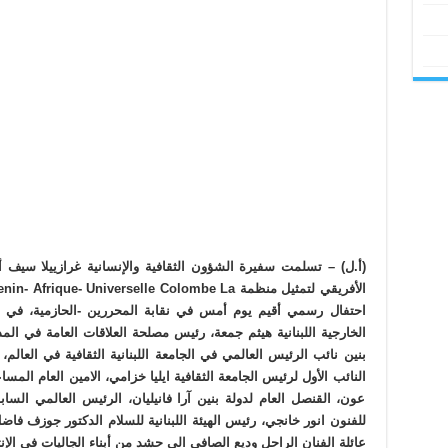
(أ.ل) – تسلمت سفيرة الشؤون الثقافية والإنسانية غرازييلا سيف 
احتفال رسمي أقيم يوم أمس في نقابة المحررين -الحازمية، في ح
الخارجية اللبنانية هيثم جمعة، رئيس مصلحة العلاقات العامة في 
بنين نائب الرئيس العالمي في الجامعة اللبنانية الثقافية في العالم،
النائب الأول لرئيس الجامعة الثقافية ايليا خزامي، الامين العام الم
عون، القنصل العام لدولة بنين آرا فانيليان، الرئيس العالمي الس
للفنون انور خانجي، رئيس الهيئة اللبنانية للسلام الدكتور جوزف فاضل
عائلة الفنان الراحل وديع الصافي الى حشد من أبناء الجاليات في الإن