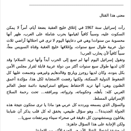
______________________________________________
معنى هذا القتال
رأت إسرائيل سنة 1967 في إغلاق خليج العقبة بضعة أيام، أمراً لا يمكن
السكوت عليه، وسبباً كافياً لقيامها بحرب شاملة على العرب، ظهر أنها
محسوبة من سنوات! وهي في دعايتها اليوم لا ترى في احتلالها أراضي ثلاث
دول عربية طوال سبع سنوات، وإغلاقها خليج العقبة وقناة السويس معاً،
سبباً كافياً لأن يحارب العرب!
وتقول إسرائيل اليوم أنها لم تسع إلى الحرب أبداً وأنها تريد السلام! وقد
كان لديها طوال سبع سنوات أكثر من دولة عربية قابلة لقرار مجلس الأمن
بكل بنوده، وكان لديها روجرز ويارنج وفالدهايم وغيرهم، وتجمعت عليها كل
الضغوط الدولية الممكنة، ولكنها رفضت الاستجابة لكل هذا، مؤكدة أعمق
الظنون وهي: أنها تريد الاحتفاظ بمواقع استراتيجية دائمة تجعل العالم
العربي كله: بأهله، وحكوماته، وثرواته، ومرافقه… تحت رحمة السلاح
الإسرائيلي المسلط.
والسؤال الذي يسمعه ويردده كل عربي هو: ماذا يا ترى ستكون نتيجة هذه
الجولة الجديدة؟… وهو سؤال طبيعي، يخفق له كل قلب يذكر أن شبابنا
يقاتلون ويستشهدون كل دقيقة في صحراء سيناء ومرتفعات سوريا…
ولكن الإجابة على هذا السؤال جاهزة:
إن حقيقة اشتعال القتال الآن هي الجزء الأكبر من الإجابة!