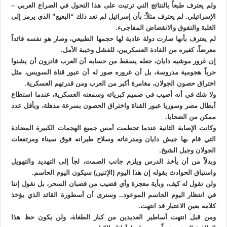
ولم يعترف طبعاً بالنتائج التي ترتبت على هذا التحول في الصراع العربي –
الإسرائيلي. لم يعترف مثلاً: بأن إسرائيل لم تعد ذلك “البعبع” الذي يرمز إلى
الغلبة والتفوق والانقضاض المفاجىء.
لم يعترف بأنها صارت دولة عادية لها حجمها الطبيعي، وصار هو نفسه قائداً
معرضاً، كغيره من القادة العسكريين، للفشل وخيبة الأمل.
إن غرور موشيه دايان، جعله يسقط من حسابه أن العرب قادرون أن يشنوا
حرباً هجومية مدروسة، بل أن غروره صور له أن عبور قناة السويس، مثل
اختراق حصون الجولان، مغامرة أكبر من العرب ومن قدرتهم العسكرية.
ولا شك في أنه أصيب في صميم كبريائه وسمعته العسكرية، عندما استطاع
أبطال مصر وسوريا عبور القناة واختراق الحصون بسرعة مذهلة، وبأقل عدد
ممكن من الضحايا.
وكانت الإصابة الثانية عندما تحطمت أمس جميع الهجمات الكبيرة المضادة
التي قام بها جيش دايان ومدرعاته وسلاح طيرانه فوق سيناء ومرتفعات
الجولان وجبل الشيخ.
وبدلاً من أن يأخذ الدرس ويلزم جانب الصمت، لجأ إلى التهديد والتهويل
واستباق الحوادث بقوله إن هذا اليوم (الإثنين) سيكون اليوم الحاسم.
ولن نقول له كيف، وبأية معجزة وأي قضيب من قضبان السحر، بل نقول إننا
في انتظار اليوم الحاسم الموعود.. وسنرى أن أسطورة القائد الذي يؤخذ
كلامه بعين الاعتبار قد انتهت.
ومن قبل انتهت أساطير العديدين من كبار الطغاة، ولن يكون حظ هذا