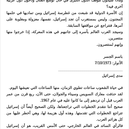
وماذا سيكون موقف الدول الكبرى في حال توسع القتال ودخول دول عربية
أخرى فيه؟
إن الأسرة الدولية قد شبعت من غطرسة إسرائيل ومن تماديها في حلمها
المجنون. وليس بمستغرب أن تجد إسرائيل، نفسها، معزولة ومغلوبة على
أمرها، فتتراجع عن مواقفها السابقة.
وسيجد العرب العالم بأسره إلى جانبهم في هذه المعركة، إذا خرجوا منها
منتصرين.
وإنهم لمنتصرون.
باسم الجسر
الأنوار: 7/10/1973
________________________________
مدى إسرائيل
في حياة الشعوب ساعات تطوي الزمان، منها الساعات التي نعيشها اليوم.
لقد حذفت معارك السويس وسيناء والجولان، حتى الآن، ربع قرن من عمر
العرب قبل أن تردهم إلى ما كانوا عليه في عام 1967.
صحيح أننا نتقدم الخطوات التي تراجعناها، ولكن الصحيح أيضاً أن إسرائيل
تتراجع الخطوات التي تقدمتها. وهذه أول هزيمة لها، وهي أخطر عليها من
كل هزائم العرب.
فالرأي السائد في العالم الخارجي، حتى الأمس القريب، هو أن إسرائيل