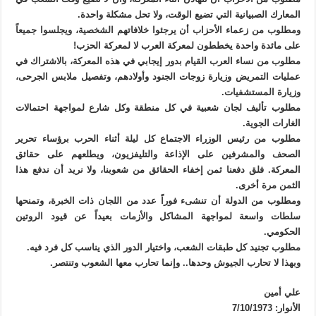
المعارك الصبيانية التي تضيع الوقت، ولا تحل مشكلة واحدة.
ومطلوب من زعماء الأحزاب أن يرجئوا خلافاتهم الشخصية، ويجلسوا جميعاً
على مائدة واحدة يخططون لمعركة العرب لا لمعركة الحزب!
مطلوب من نساء العرب القيام بدور إيجابي في هذه المعركة، بالاشتراك في
عمليات التمريض وزيارة زوجات الجنود وأولادهم، وتفصيل ملابس الجرحى،
وزيارة المستشفيات.
مطلوب تأليف لجان شعبية في كل منطقة وكل شارع لمواجهة احتمالات
الغارات الجوية.
مطلوب من رئيس الوزراء الاجتماع كل ليلة أثناء الحرب برؤساء تحرير
الصحف والمشرفين على الإذاعة والتليفزيون، ويطلعهم على حقائق
المعركة. فلق دفعنا ثمن إخفاء الحقائق من شعوبنا، ولا نريد أن ندفع هذا
الثمن مرة أخرى.
ومطلوب من الدولة أن تنشىء فوراً عدد من اللجان ذات الخبرة، وتمنحها
سلطات واسعة لمواجهة المشاكل والأزمات بعيداً عن قيود الروتين
الحكومي.
مطلوب تجنيد كل طبقات الشعب، واختيار الدور الذي يناسب كل فرد فيه.
وبهذا لا تحارب الجيوش وحدها.. وإنما تحارب معها الشعوب وتنتصر.
علي أمين
الأنوار: 7/10/1973