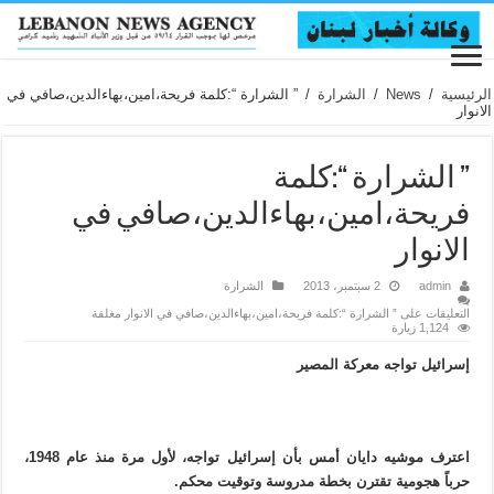
الرئيسية
/
News
/
الشرارة
/
” الشرارة “:كلمة فريحة،امين،بهاءالدين،صافي في
الانوار
” الشرارة “:كلمة
فريحة،امين،بهاءالدين،صافي في
الانوار
admin
2 سبتمبر، 2013
الشرارة
التعليقات
على ” الشرارة “:كلمة فريحة،امين،بهاءالدين،صافي في الانوار مغلقة
1,124 زيارة
إسرائيل تواجه معركة المصير
اعترف موشيه دايان أمس بأن إسرائيل تواجه، لأول مرة منذ عام 1948،
حرباً هجومية تقترن بخطة مدروسة وتوقيت محكم.