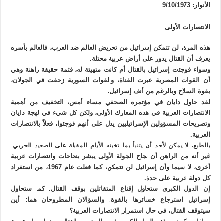
الأنوار: 9/10/1973
_________________________________________
الانتصارات الأولى
هذه المرة، لن تتمكن إسرائيل من تحريض العالم ضد العرب، فالعالم بأسره
يعرف أن القتال يدور على أراض عربية محتلة.
وسواء فوجئت إسرائيل بالقتال أم كانت متهيئة له، فثمة حقيقة راهنة وهي
أن القوات المصرية عبرت القناة، والقوات السورية زحفت في الجولان،
بقوة السلاح وبالرغم من أنف إسرائيل.
لقد حاول دايان في مؤتمره الصحفي مساء أمس، التخفيف من أهمية
الانتصارات العربية في هذه المعارك الأولى، ولكن كل شيء في لهجة دايان
وتصريحات المسؤولين الإسرائيليين يدل على أنهم فوجئوا، فعلاً بالانتصارات
العربية.
بالطبع، لا يمكن لأحد أن يتنبأ بما تخبئه الأيام المقبلة على الصعيد الحربي.
غير أنه من الراهن أن نجاح الجولة الأولى يبشر بنجاحات وانتصارات عربية
أخرى، لا سيما وأن إسرائيل لن تتمكن، كما فعلت عام 1967، من استفراد
كل دولة عربية على حدة.
إن الدول الكبرى ستحاول إقناع المتقاتلين بوقف القتال. كما ستحاول
إسرائيل استرجاع خسائرها بالقوة. والسؤالان المطروحان هما: أين
سيتوقف القتال، في حال استمرار الانتصارات العربية؟