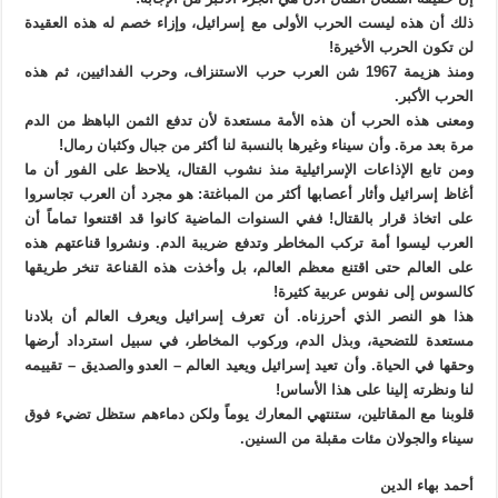
ذلك أن هذه ليست الحرب الأولى مع إسرائيل، وإزاء خصم له هذه العقيدة
لن تكون الحرب الأخيرة!
ومنذ هزيمة 1967 شن العرب حرب الاستنزاف، وحرب الفدائيين، ثم هذه
الحرب الأكبر.
ومعنى هذه الحرب أن هذه الأمة مستعدة لأن تدفع الثمن الباهظ من الدم
مرة بعد مرة. وأن سيناء وغيرها بالنسبة لنا أكثر من جبال وكثبان رمال!
ومن تابع الإذاعات الإسرائيلية منذ نشوب القتال، يلاحظ على الفور أن ما
أغاظ إسرائيل وأثار أعصابها أكثر من المباغتة: هو مجرد أن العرب تجاسروا
على اتخاذ قرار بالقتال! ففي السنوات الماضية كانوا قد اقتنعوا تماماً أن
العرب ليسوا أمة تركب المخاطر وتدفع ضريبة الدم. ونشروا قناعتهم هذه
على العالم حتى اقتنع معظم العالم، بل وأخذت هذه القناعة تنخر طريقها
كالسوس إلى نفوس عربية كثيرة!
هذا هو النصر الذي أحرزناه. أن تعرف إسرائيل ويعرف العالم أن بلادنا
مستعدة للتضحية، وبذل الدم، وركوب المخاطر، في سبيل استرداد أرضها
وحقها في الحياة. وأن تعيد إسرائيل ويعيد العالم – العدو والصديق – تقييمه
لنا ونظرته إلينا على هذا الأساس!
قلوبنا مع المقاتلين، ستنتهي المعارك يوماً ولكن دماءهم ستظل تضيء فوق
سيناء والجولان مئات مقبلة من السنين.
أحمد بهاء الدين