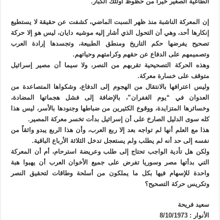
الطاغية الصغير خيراً من حظوظ أولئك الكبار.
إن المعركة الناشبة منذ ظهر السبت الماضي، كشفت عن حقيقة لا يستطيع
إنكارها أحد، وهي أن التحول الذي أشار إليه موشيه دايان، ليس هو إلا حركة
تصحيح يفرضها حكم التاريخ ومنطق الطبيعة، وتجسدها إرادة العرب
وتصميمهم على الدفاع عن حقهم وكرامتهم وحياتهم.
وهذه الحركة التصحيحية تقربهم من النصر، ولا سيما أن مصير إسرائيل
متوقف على خسارة معركة.
وليس اعترافها بالانتقال من الهجوم إلى الدفاع، وشكواها المتصاعدة من
العدوان في “يوم الغفران”، بالإضافة إلى فشل هجماتها المضادة،
وخسائرها المتزايدة، ووقوع الكثيرين من ضباطها وجنودها بالأسر، ليس هذا
كله سوى الدليل الصارخ على أن إسرائيل بدأت تخسر معركة المصير.
هذا مع العلم أنها لم تواجه بعد إلا ربع العرب، وأن هذا الربع يبدو واثقاً من
نفسه إلى حد أنه لم يطلب ولم يستعجل تدخل الثلاثة الأرباع الباقية.
ولكن هل تأدية الواجب تحتاج إلى طلب وعريضة استرحام، أم أن المعركة
التي بدأتها مصر وسوريا تفرض على جميع الأخوان العرب أن يهبوا هبة
واحدة للإسهام فيها بكل ما يملكون من أسلحة وطاقات لتحقيق النصر
وتكريس حركة التصحيح؟
سعيد فريحة
الأنوار : 8/10/1973