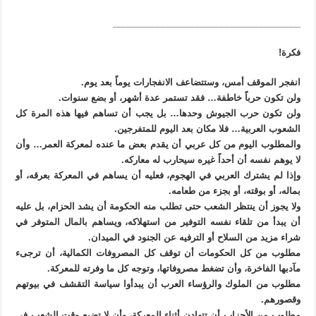
______________________________________
فكرة!
انفجر الموقف أمس، وستتضاعف الانفجارات يوماً بعد يوم.
ولن تكون حرباً خاطفة… فقد تستمر عدة أشهر، أو بضع سنوات.
ولن تكون حرب الجيوش وحدها… بل يجب أن تساهم فيها هذه المرة كل
الشعوب العربية… فلا مكان بعد اليوم للمتفرجين.
والمطلوب اليوم من كل عربي أن يقدم بعض ما عنده لمعركة العمر… وأن
لا يوهم نفسه أن أحداً غيره سيحارب له معاركه.
وإذا لم يشترك العربي في الهجوم، فعليه أن يساهم في المعركة بعرقه، أو
بماله، أو بوقته، أو بجزء من طعامه.
ولا يجوز أن ينتظر الشعب حتى تطلب منه الحكومة أن يشد الحزام، بل عليه
أن يبدأ من تلقاء نفسه التوفير من استهلاكه، ويساهم بالمال المتوفر في
شراء مزيد من السلاح أو الترفيه عن الجنود في الميدان.
مطلوب من كل الحكومات أن توقف كل المصروفات الكمالية، أن ترجىء
مآدبها الفاخرة، وأن تضغط مصروفاتها، وتوجه كل ما وفرته للمعركة.
مطلوب من الملوك والرؤساء العرب أن يبدأوا سياسة التقشف في بيوتهم
وقصورهم.
مطلوب من الأحزاب أن تتهادن أثناء المعركة، وأن لا تضيع وقت الشعب في