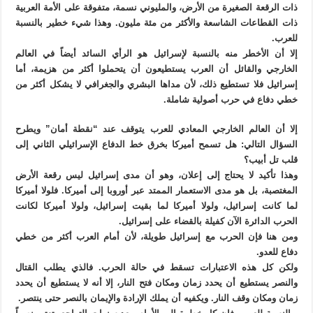
ذات الرقعة الصغيرة من الأرض، والمليوني نسمة، متفوقة على الأمة العربية
ذات القطاعات الشاسعة والأكثر من مئة مليون. وهذا شيء خطير بالنسبة
للعرب.
إلا أن الأخطر منه بالنسبة لإسرائيل هو الرأي السائد أيضاً في العالم
الخارجي والقائل أن العرب يستطيعون أن يتحملوا أكثر من هزيمة، أما
إسرائيل فلا تستطيع ذلك، لأن مداها البشري والجغرافي لا يشكل أكثر من
خطي دفاع في حرب أصولية شاملة.
إلا أن العالم الخارجي المعادي للعرب يتوقف عند “نقطة أمان” ويطرح
السؤال التالي: هل تسمح أميركا بخرق خط الدفاع الإسرائيلي الثاني إلى
قلب تل أبيب؟
وهذا تأكيد لا يحتاج إلى إعلان، وهو أن مدى إسرائيل ليس رقعة الأرض
المغتصبة، بل هو مدى الاستعمار الممتد عبر أوروبا إلى أميركا. فلولا أميركا
لما كانت إسرائيل، ولولا أميركا لما بقيت إسرائيل، ولولا أميركا لكانت
الحرب الدائرة الآن كفيلة بالقضاء على إسرائيل.
ومن هنا فإن الحرب مع إسرائيل طويلة، لأن أمام العرب أكثر من خطي
دفاع للعدو.
ولكن كل هذه الاعتبارات تسقط في حالة الحرب. فالذي يطلب القتال
والنصر يستطيع أن يحدد زمان ومكان فتح النار، إلا أنه لا يستطيع أن يحدد
زمان ومكان وقف النار. ويكفيه أن يملك الإرادة والإيمان بالنصر حتى ينتصر.