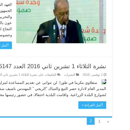
العهد ا
الجمهوري
والتحري
عون بالت
النجاح 
وخصوصا 
أكمل ا
نشرة الثلاثاء 1 تشرين ثاني 2016 العدد 5147
1 نوفمبر، 2016
النشرات
التعليقات
على نشرة الثلاثاء 1 تشرين ثاني 2016 العدد 5147 مغلقة
سقلاوي مكرما في طورا: لن نتوانى عن تقديم المساعدة لمزارع
المدير العام لادارة حصر التبغ والتنباك “الريجي ” المهندس ناصيف سق
لشوارع البلدة الزراعية. واقامت البلدية احتفالا، في حضور رئيسها م
أكمل القراءة »
2
1
«