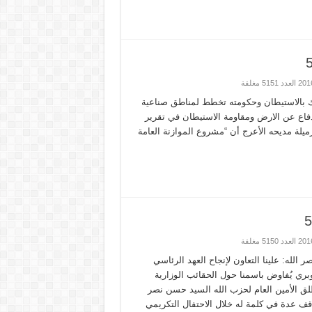
سك بالاستيطان وحكومته تخطط لمناطق صناعية
دفاع عن الارض ومقاومة الاستيطان في تقرير
29/10/201 ولغاية 4/11/2016 من إعداد الزميلة مديحه الأعرج أن “مشروع الموازنة العامة
ر الله: علينا التعاون لإنجاح العهد الرئاسي
وبري يُفاوض باسمنا حول الحقائب الوزارية
طلق الأمين العام لحزب الله السيد حسن نصر
اقف عدة في كلمة له خلال الاحتفال التكريمي