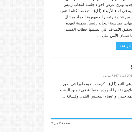
لجديد وبري عرض اجواء جلسة انتخاب رئيس
ة في لقاء الأربعاء (أ.ل) – تقدمت كتلة التنمية
ر من فخامة رئيس الجمهورية العماد ميشال
هاني بمناسبة انتخابه رئيساً، متمنية لعهده
لتحقيق الأهداف التي تضمنها خطاب القسم
ضمان الأمن على ...
لقراءة »
ي التبغ (أ.ل) – كرمت بلدية طورا في صور
لاوي تقديرا لجهوده الانمائية في تأمين الزفت
حمد حيدر، واعضاء المجلس البلدي وكشافة ...
صفحة 2 من 2