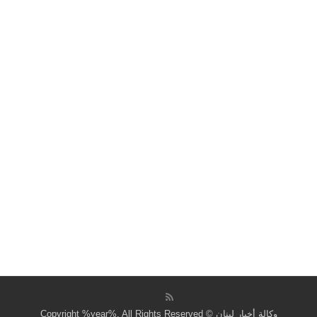
وكالة أخبار لبنان © Copyright %year%, All Rights Reserved