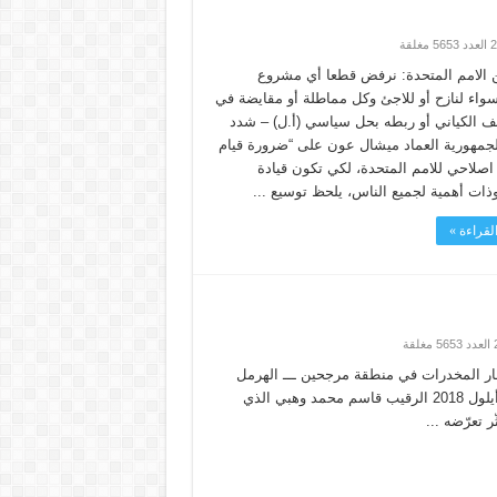
الامم المتحدة: نرفض قطعا أي مشروع
واء لنازح أو للاجئ وكل مماطلة أو مقايضة في
لف الكياني أو ربطه بحل سياسي (أ.ل) – شدد
جمهورية العماد ميشال عون على “ضرورة قيام
صلاحي للامم المتحدة، لكي تكون قيادة
وذات أهمية لجميع الناس، يلحظ توسيع ...
لقراءة »
ّار المخدرات في منطقة مرجحين ـــ الهرمل
(أ.ل) – تنعى قيادة الجيش ــــ مديرية التوجيه بتاريخ اليوم الثلاثاء 25 أيلول 2018 الرقيب قاسم محمد وهبي الذي