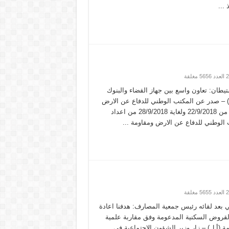
 ...
يطان: تعاون واسع بين جهاز القضاء والبنوك
ل) – صدر عن المكتب الوطني للدفاع عن الارض
ومقاومة الاستيطان تقرير الاستيطان الاسبوعي من 22/9/2018 ولغاية 28/9/2018 من اعداد
ب الوطني للدفاع عن الارض ومقاومة ...
 بعد لقائه رئيس جمعية المصارف: هدفنا اعادة
لقروض السكنية المدعومة وفق مقاربة علمية
ة (أ.ل) – زار وزير الشؤون الاجتماعية في