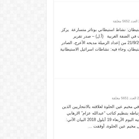
تيطان: نشاط استيطاني بوتائر متسارعة يركز
في الضفة الغربية (أ.ل) – صدر تقرير
الاستيطان الاسبوعي من 15/9/2018 ولغاية 21/9/2018 من إعداد الزميلة مديحه الأعرج، الصادر
يطان، وجاء فيه: نشاطات اسرائيل الاستيطانية
 مخيم عين الحلوة لعلاقته بالانتحاريين الذين
باطه بتنظيم كتائب “عبدالله عزام” الارهابي
(أ.ل) – صدر عن قيادة الجيش- مديرية التوجيه اليوم الأربعاء 19 أيلول 2018 البيان الآتي:
خل مخيم عين الحلوة، أوقفت ...