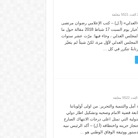
العدلي» (أ.ل) – كتب الإعلامي رضوان مرتضى
لموقع صحيفة الأخبار يوم السبت 17 شباط 2018 مقالة حول ما
لمجلس العدلي ، وجاء فيها: مرّت عشر سنوات
مجلس العدلي لأوّل مرة، لكنّ شيئاً لم يتغيّر
تابةٌ تتكرر في كل ...
أمل والتنمية والتحرير: من اولى أولوياتنا
تابعة قضية الامام وصحبه وتشكيل اطار دولي
دولية التي تمثل اعلى درجات الانتهاك الصارخ
جاز حريته واختطافه (أ.ل) – أكد الرئيس نبيه
ستور ووثيقة الوفاق الوطني هو ...