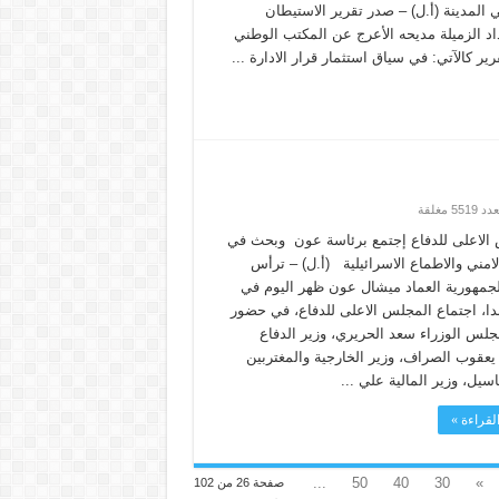
المدينة (أ.ل) – صدر تقرير الاستيطان
3/2/201 وحتى 9/2/2018 من إعداد الزميلة مديحه الأعرج عن المكتب الوطني
ير كالآتي: في سياق استثمار قرار الادارة ...
الاعلى للدفاع إجتمع برئاسة عون وبحث في
امني والاطماع الاسرائيلية (أ.ل) – ترأس
جمهورية العماد ميشال عون ظهر اليوم في
دا، اجتماع المجلس الاعلى للدفاع، في حضور
لس الوزراء سعد الحريري، وزير الدفاع
يعقوب الصراف، وزير الخارجية والمغتربين
سيل، وزير المالية علي ...
لقراءة »
...
50
40
30
»
صفحة 26 من 102