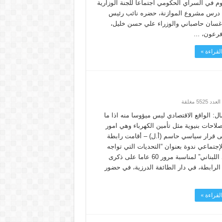
وم في السراي الحكومي اجتماعا للجنة الوزارية
 درس مشروع الموازنة، حضره نائب رئيس
 غسان حاصباني والوزراء علي حسن خليل،
رعون، ...
لقراءة »
ال: الواقع الاقتصادي ليس ميؤوسا منه اذا ما
صلاحات بنيوية مثل تأمين الكهرباء وهي امور
لى قرار سياسي حاسم (أ.ل) – أقامت رابطة
إجتماعي ندوة بعنوان “التحديات التي تواجه
الإقتصاد اللبناني” لمناسبة مرور 60 عاما على ذكرى
لرابطة، في دار الطائفة الدرزية، في حضور
لقراءة »