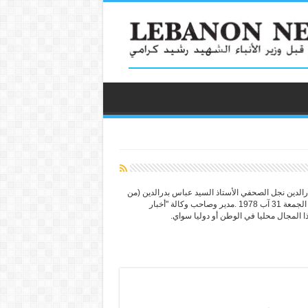
لدين نجل الصحفي الأستاذ السيد عباس بدرالدين (من
سادة اهل البيت) الذي فقد اثره قي ليبيا عند ظهيرة يوم الجمعة 31 آب 1978 .مدير وصاحب وكالة "أخبار
ا المجال محليا في الوطن أو دوليا سواي.