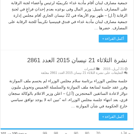
جمعية مصارف لبنان أقام مأدبة غداء تكريميّة لرئيس وأعضاء لجنة الرقابة
على المصارف باسيل: وزير المال وفى بوعدِه بعدم إحداثِ فراغٍ في لجنةِ
الرقابة (أ.ل) – ظهر يوم الأربعاء في 22 نيسان الجاري أقام مجلس إدارة
جمعية مصارف لبنان مأدبة غداء في فندق فينيسيا تكريماً للجنة الرقابة على
المصارف. حضرها ...
أكمل القراءة »
نشرة الثلاثاء 21 نيسان 2015 العدد 2861
21 أبريل، 2015
النشرات
التعليقات
على نشرة الثلاثاء 21 نيسان 2015 العدد 2861 مغلقة
جلسة مجلس الوزراء برئاسة سلام مجلس الوزراء لم يحسم ملف الموازنة
وقرر عقد جلسة لمتابعة ملف الموازنة والسلسلة الخميس وتحويل مليون
دولار لاعادة السائقين المحتجزين (أ.ل) – اعلن وزير الاعلام بالوكالة سجعان
قزي، بعد انتهاء جلسة مجلس الوزراء، انه “تبين انه لا يوجد توافق سياسي
خارج الحكومة في شأن الموازنة ...
أكمل القراءة »
« الأولى
...
70
80
90
«
98
99
صفحة 100 من 102