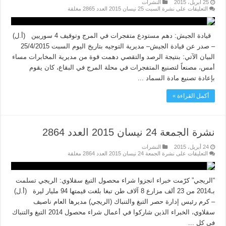
25 أبريل، 2015
النشرات
التعليقات
على نشرة السبت 25 نيسان 2015 العدد 2865 مغلقة
قيادة الجيش: دهم مستودع متفجرات في المرج وتوقيف 4 سوريين (أ.ل)
– صدر عن قيادة الجيش– مديرية التوجيه بتاريخ اليوم السبت 25/4/2015
البيان الآتي: بنتيجة الرصد والتقصي دهمت قوة من مديرية المخابرات مساء
أمس، مصنعاً لتصنيع المتفجرات في محلة المرج في البقاع، كان يقوم
بإعادة تصنيع مادة السماد ...
أكمل القراءة »
نشرة الجمعة 24 نيسان 2015 العدد 2864
24 أبريل، 2015
النشرات
التعليقات
على نشرة الجمعة 24 نيسان 2015 العدد 2864 مغلقة
“الريجي” كرّمت خبراء انجزوا شراء محصول التبغ سقلاوي: الريجي تسلمت
بـ2014 من 23 ألف مزارع 8 آلاف طن تبغا بلغت قيمتها 94 مليار ليرة (أ.ل)
– كرم رئيس إدارة حصر التبغ والتنباك (الريجي) مديرها العام ناصيف
سقلاوي، الخبراء الذين شاركوا في أعمال شراء محصول 2014 التبغ والتنباك
في كل ...