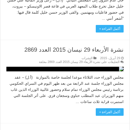
حال عدم النزول إلى المجلس النيابي (أ.ل) – رعى وزير المالية علي حسن
خليل حفل تخرج طلاب المعهد العربي في قاعة قصر الاونيسكو – بيروت،
في حضور فاعليات ومهتمين. والقى الوزير حسن خليل كلمة قال فيها:
“أشعر أنني ...
أكمل القراءة »
نشرة الأربعاء 29 نيسان 2015 العدد 2869
29 أبريل، 2015
النشرات
التعليقات
على نشرة الأربعاء 29 نيسان 2015 العدد 2869 مغلقة
مجلس الوزراء حدد الثلاثاء موعدا لجلسة خاصة بالموازنة (أ.ل) – عقد
مجلس الوزراء جلسة عند الرابعة من بعد ظهر اليوم في السراي الحكومي
برئاسة رئيس مجلس الوزراء تمام سلام وحضور غالبية الوزراء الذين غاب
منهم الوزيران عبد المطلب حناوي وسجعان قزي. على أثر الجلسة التي
استمرت قرابة ثلاث ساعات ...
أكمل القراءة »