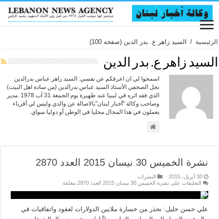
الرئيسية
/
السيد زاهر ع. بدر الدين
(صفحه 100)
السيد زاهر ع. بدر الدين
اسمحوا لي ان اعرفكم عن نفسي: السيد زاهر عباس بدرالدين
نجل الصحفي الأستاذ السيد عباس بدرالدين (من سادة اهل البيت)
الذي فقد اثره قي ليبيا عند ظهيرة يوم الجمعة 31 آب 1978 .مدير
وصاحب وكالة "أخبار لبنان"بالاصالة عن والدي.وليس لي أقرباء
يعملون في هذا المجال محليا في الوطن أو دوليا سواي.
نشرة الخميس 30 نيسان 2015 العدد 2870
30 أبريل، 2015
النشرات
التعليقات
على نشرة الخميس 30 نيسان 2015 العدد 2870 مغلقة
علي حسن خليل: نحذر من خسارة ملايين الدولارات لعقود واتفاقيات في