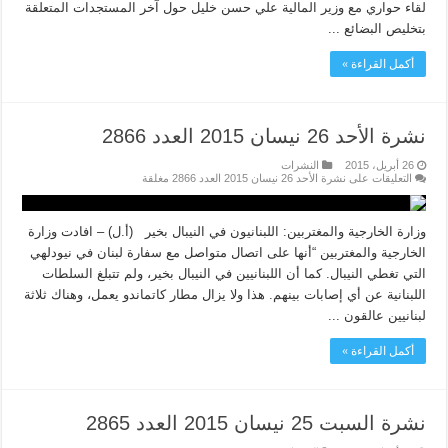
لقاء حواري مع وزير المالية علي حسن خليل حول آخر المستجدات المتعلقة
بتخليص البضائع ...
أكمل القراءة »
نشرة الأحد 26 نيسان 2015 العدد 2866
26 أبريل، 2015
النشرات
التعليقات
على نشرة الأحد 26 نيسان 2015 العدد 2866 مغلقة
وزارة الخارجية والمغتربين: اللبنانيون في النيبال بخير (أ.ل) – افادت وزارة
الخارجية والمغتربين “أنها على اتصال متواصل مع سفارة لبنان في نيودلهي
التي تغطي النيبال. كما أن اللبنانيين في النيبال بخير، ولم تتبلغ السلطات
اللبنانية عن أي إصابات بينهم. هذا ولا يزال مطار كاتماندو يعمل، وهناك ثلاثة
لبنانيين عالقون ...
أكمل القراءة »
نشرة السبت 25 نيسان 2015 العدد 2865