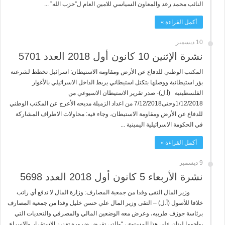
النائب محمد رعد والمعاون السياسي للامين العام ل”حزب الله” ...
أكمل القراءة »
10 ديسمبر
نشرة الإثنين 10 كانون أول 2018 العدد 5701
المكتب الوطني للدفاع عن الأرض ومقاومة الاستيطان: اسرائيل تخطط لشرعنة
بؤر استيطانية ووصلها بتكتل استيطاني يربط الداخل الاسرائيلي بالأغوار
الفلسطينية (أ.ل)- صدر تقرير الاستيطان الاسبوعي من
1/12/2018وحتى7/12/2018 من اعداد الزميلة مديحه الأعرج عن المكتب الوطني
للدفاع عن الأرض ومقاومة الاستيطان، وجاء فيه: محاولات الاطراف المشاركة
في الحكومة الاسرائيلية اليمينية ...
أكمل القراءة »
9 ديسمبر
نشرة الأربعاء 5 كانون أول 2018 العدد 5698
وزير المال التقى وفدا من جمعية المصارف: وزارة المال لا تدفع أي راتب
خلافا للأصول (أ.ل) – التقى وزير المال علي حسن خليل وفدا من جمعية المصارف
برئاسة جوزف طربيه، وعرض معه الوضعين المالي والمصرفي والتحديات التي
يواجهها لبنان على هذا المستوى، “والتي تفرض ضرورة تعزيز الاستقرار والإسراع