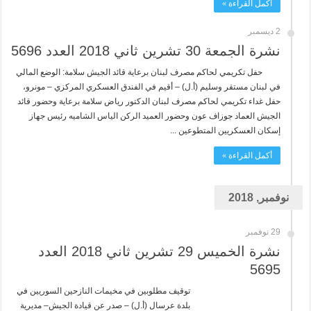
أكمل القراءة »
2 ديسمبر
نشرة الجمعة 30 تشرين ثاني 2018 العدد 5696
حفل تكريمي لحاكم مصرف لبنان برعاية قائد الجيش سلامة: الوضع المالي
في لبنان مستقر وسليم (أ.ل) – أقيم في الفندق العسكري المركزي – مونرو،
حفل غداء تكريمي لحاكم مصرف لبنان الدكتور رياض سلامة برعاية وحضور قائد
الجيش العماد جوزاف عون وحضور العميد الركن الياس الشاميه رئيس جهاز
إسكان العسكريين المتطوعين ...
أكمل القراءة »
نوفمبر, 2018
29 نوفمبر
نشرة الخميس 29 تشرين ثاني 2018 العدد
5695
توقيف مطلوبين في مخيمات النازحين السوريين في
بلدة عرسال (أ.ل) – صدر عن قيادة الجيش– مديرية