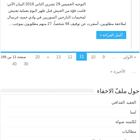
التوجيه الخميس 29 تشرين الثاني 2018 البيان الآتي:
قامت قوّة من الجيش قبل ظهر اليوم بعملية تفتيش
لمخيمات النازحين السوريين في وادي حميد-عرسال
لملاحقة مطلوبين، أسفرت عن توقيف 48 شخصاً، 27 منهم مطلوبون بموجب ...
أكمل القراءة »
11
« الأولى
...
9
10
12
13
»
20
صفحة 11 من 199
40
30
...
الأخيرة »
حول ملفّ الاخفاء
العقيد القذافي
ليبيا
لكلمته صولة
مطالبات