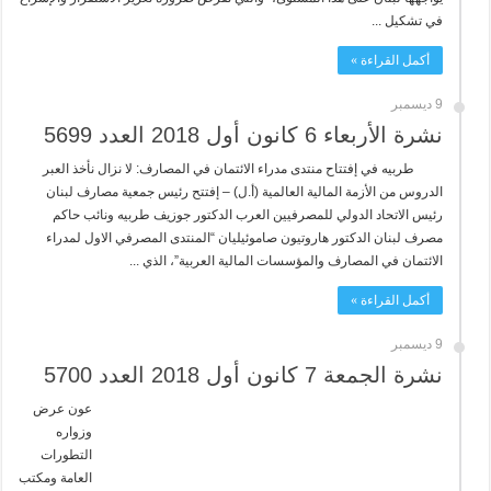
في تشكيل ...
أكمل القراءة »
9 ديسمبر
نشرة الأربعاء 6 كانون أول 2018 العدد 5699
طربيه في إفتتاح منتدى مدراء الائتمان في المصارف: لا نزال نأخذ العبر
الدروس من الأزمة المالية العالمية (أ.ل) – إفتتح رئيس جمعية مصارف لبنان
رئيس الاتحاد الدولي للمصرفيين العرب الدكتور جوزيف طربيه ونائب حاكم
مصرف لبنان الدكتور هاروتيون صاموئيليان “المنتدى المصرفي الاول لمدراء
الائتمان في المصارف والمؤسسات المالية العربية”، الذي ...
أكمل القراءة »
9 ديسمبر
نشرة الجمعة 7 كانون أول 2018 العدد 5700
عون عرض
وزواره
التطورات
العامة ومكتب