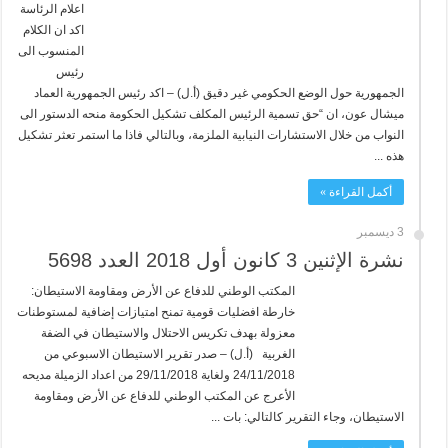
اعلام الرئاسة
اكد ان الكلام
المنسوب الى
رئيس
الجمهورية حول الوضع الحكومي غير دقيق (أ.ل) – اكد رئيس الجمهورية العماد
ميشال عون، ان “حق تسمية الرئيس المكلف تشكيل الحكومة منحه الدستور الى
النواب من خلال الاستشارات النيابية الملزمة، وبالتالي فاذا ما استمر تعثر تشكيل
هذه ...
أكمل القراءة »
3 ديسمبر
نشرة الإثنين 3 كانون أول 2018 العدد 5698
المكتب الوطني للدفاع عن الأرض ومقاومة الاستيطان:
خارطة افضليات قومية تمنح امتيازات إضافية لمستوطنات
معزولة بهدف تكريس الاحتلال والاستيطان في الضفة
الغربية (أ.ل) – صدر تقرير الاستيطان الاسبوعي من
24/11/2018 ولغاية 29/11/2018 من اعداد الزميلة مديحه
الأعرج عن المكتب الوطني للدفاع عن الأرض ومقاومة
الاستيطان، وجاء التقرير كالتالي: بات ...