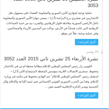
3053
عملية نوعية لجهازي الأمن السوري والمقاومة: القضاء على مسؤول نقل
الانتحاريين في تفجيري برج البراجنة (أ.ل) – يمضي جهازا الأمن السوري والمقاومة
داخل الأراضي السورية بملاحقة فلول الإرهابيين والضرب بيد من حديد الجماعات
الإرهابية التي عاثت فساداً في الأرض، ونالت من المدنيين الأبرياء والمسالمين.
وفي عملية نوعية، نقلاً عن موقع ...
أكمل القراءة »
25 نوفمبر
نشرة الأربعاء 25 تشرين ثاني 2015 العدد 3052
القومي زار رئيس المجلس الوطني للاعلام مطالبا محطة ام.تي.في بالاعتذار
محفوظ: سنجري الاتصالات اللازمة بمؤسس المحطة لاستيضاح الأمر (أ.ل) –
استقبل رئيس “المجلس الوطني للاعلام” عبد الهادي محفوظ في مكتبه في وزارة
الإعلام، وفدا من الحزب السوري القومي الإجتماعي ضم عميد الإذاعة والإعلام وائل
الحسنية ومدير الدائرة الإعلامية العميد معن ...
أكمل القراءة »