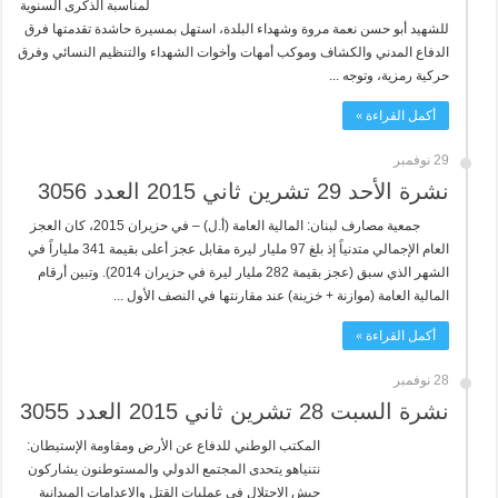
لمناسبة الذكرى السنوية
للشهيد أبو حسن نعمة مروة وشهداء البلدة، استهل بمسيرة حاشدة تقدمتها فرق
الدفاع المدني والكشاف وموكب أمهات وأخوات الشهداء والتنظيم النسائي وفرق
حركية رمزية، وتوجه ...
أكمل القراءة »
29 نوفمبر
نشرة الأحد 29 تشرين ثاني 2015 العدد 3056
جمعية مصارف لبنان: المالية العامة (أ.ل) – في حزيران 2015، كان العجز
العام الإجمالي متدنياً إذ بلغ 97 مليار ليرة مقابل عجز أعلى بقيمة 341 ملياراً في
الشهر الذي سبق (عجز بقيمة 282 مليار ليرة في حزيران 2014). وتبين أرقام
المالية العامة (موازنة + خزينة) عند مقارنتها في النصف الأول ...
أكمل القراءة »
28 نوفمبر
نشرة السبت 28 تشرين ثاني 2015 العدد 3055
المكتب الوطني للدفاع عن الأرض ومقاومة الإستيطان:
نتنياهو يتحدى المجتمع الدولي والمستوطنون يشاركون
جيش الاحتلال في عمليات القتل والاعدامات الميدانية