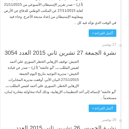
(أ.ل) – صدر تقرير الإستيطان الأسبوعي من 21/11/2015
لغاية 27/11/2015 عن المكتب الوطني للدفاع عن الأرض
ومقاومة الإستيطان من إعداد مديحة الأعرج. وجاء فيه:
في الوقت الذي تؤكد فيه كل ...
أكمل القراءة »
27 نوفمبر
نشرة الجمعة 27 تشرين ثاني 2015 العدد 3054
الجيش: توقيف الإرهابي الخطر السوري علي أحمد
لقيس الملقّب بــ “أبو عائشة” (أ.ل) – صدر عن قيادة
الجيش– مديرية التوجيه بتاريخ اليوم الجمعة
27/11/2015 البيان الآتي: أوقفت مديرية المخابرات
الإرهابي الخطر، السوري علي أحمد لقيس الملقّب بــ
“أبو عائشة” لإنتمائه إلى أحد التنظيمات الإرهابية، وذلك أثناء محاولته مغادرة لبنان،
مستخدماً ...
أكمل القراءة »
26 نوفمبر
نشرة الخميس 26 تشرين ثاني 2015 العدد