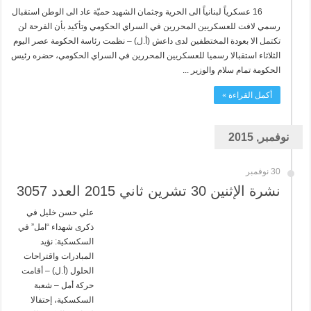
16 عسكرياً لبنانياً الى الحرية وجثمان الشهيد حميّة عاد الى الوطن استقبال
رسمي لافت للعسكريين المحررين في السراي الحكومي وتأكيد بأن الفرحة لن
تكتمل الا بعودة المختطفين لدى داعش (أ.ل) – نظمت رئاسة الحكومة عصر اليوم
الثلاثاء استقبالا رسميا للعسكريين المحررين في السراي الحكومي، حضره رئيس
الحكومة تمام سلام والوزير ...
أكمل القراءة »
نوفمبر, 2015
30 نوفمبر
نشرة الإثنين 30 تشرين ثاني 2015 العدد 3057
علي حسن خليل في
ذكرى شهداء “امل” في
السكسكية: نؤيد
المبادرات واقتراحات
الحلول (أ.ل) – أقامت
حركة أمل – شعبة
السكسكية، إحتفالا