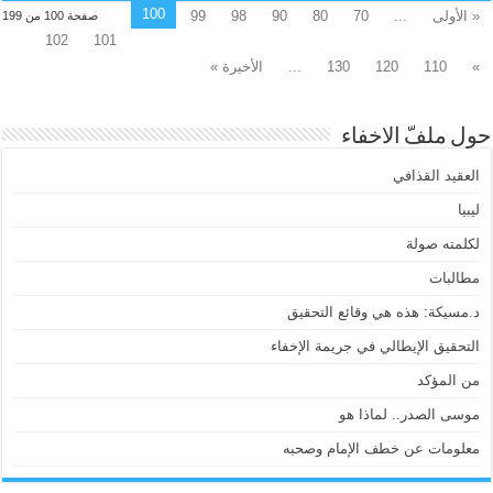
100
« الأولى
...
70
80
90
98
99
صفحة 100 من 199
102
101
»
110
120
130
...
الأخيرة »
حول ملفّ الاخفاء
العقيد القذافي
ليبيا
لكلمته صولة
مطالبات
د.مسيكة: هذه هي وقائع التحقيق
التحقيق الإيطالي في جريمة الإخفاء
من المؤكد
موسى الصدر.. لماذا هو
معلومات عن خطف الإمام وصحبه