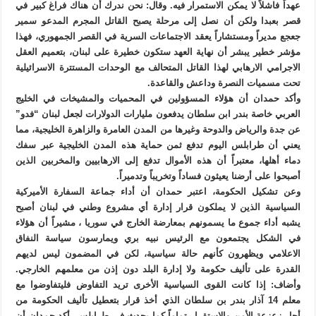
عهداً فاشلاً لا يمكن الاستمرار فيه. وقال: نحن ندرك أن هناك فراغ كبير في
قصر بعبدا ولكن أن نصل إلى مرحلة يصبح القاتل المجرم المدعو سمير
جعجع مديراً ومستشاراً يعقد الاجتماعات السرية في القصر الجمهوري، فهذا
مؤشر خطير يبشر أن نهاية العهد ستكون خطيرة على لبنان، بتعميم العقل
الاجرامي الارهابي لهذا القاتل المتحالف مع الوحدات المستترة الاسرائيلية
تحت مسميات النصرة وداعش والقاعدة.
وأكد حمدان أن هؤلاء المسؤولين في المحميات والمشيخات في الخليج
العربي خاصة بندر ابن سلطان يدفعون مليارات الدولارات لجعل لبنان “فدو”
عن جدة والرياض والدوحة وغيرها من المدن العامرة والزاهرة الخليجية، مما
يعني أن طرابلس اليوم تدفع ثمن حماية هذه المدن الخليجية عبر سفك
دماء أهلها، معتبراً أن هذه الأموال تدفع إلى الارهابيين والمخربين الذين
أصبحوا على أرضنا يعيثون فساداً وتخريباً وتدميراً.
وعن تشكيل الحكومة، اعتبر حمدان أن أداء جماعة السفارة الأميركية
السياسية الذين لا يملكون قرار إدارة أي مشروع وطني في لبنان أصبح
يشبه أداء جموع ما يسمونهم بمعارضة الخارج في سوريا ، مشيراً أن هؤلاء
في الشكل يجتمعون مع الرئيس نبيه بري ويمارسون سياسة النفاق
الاعلامي ويظهرون كأنهم حالة سياسية، لكن في المضمون ليس لديهم
القدرة على تأليف حكومة ولا إدارة البلد دون إذن من معلمهم الخارجي.
وأضاف: إذا كانت القوى السياسية الأخرى تريد التفاوض فليتفاوضوا مع
معلم 14 آذار بندر بن سلطان الذي أخذ قرار بتعطيل تأليف الحكومة من
أجل زعزعة الأمن والاستقرار تماماً كما يحدث في طرابلس. أكد حمدان أن