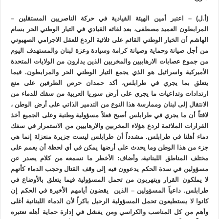
(أ.ل) – اعتبر أمين الهيئة القيادية في حركة الناصريين المستقلين –
المرابطون العميد مصطفى، بعد لقائه القيادي في التيار الوطني الحر بسام
الهاشم أن الخيار الوطني القائم على ثلاثية الردع للعقل الاجرامي الصهيوني
من أجل صيانة وحماية وصيانة كرامة وسيادة وعزة لبنان والمستهدف اليوم
من جموع عصابات الارهابيين والمخربين الذين يدارون من الولايات المتحدة
الأميركية واسرائيل هو الذي يجمع التيار الوطني الحر والمرابطون. فيما
يتعلق بما يجري في طرابلس، أكد حمدان حرص الطرفين على منع
ارتدادات وتداعيات ما يجري على أرض سوريا العربية من سفك للدماء من
الانتقال إلى لبنان وممارسة هذا النوع من التدمير الذاتي على أرض الوطن ،
لافتاً أن ما يجري في طرابلس أصبح فعلاً مسؤولية وطنية وعلى الجميع أخذ
القرارات الملائمة لردع هؤلاء المخربين والارهابيين من الاستمرار في سفك
دماء أهلنا في طرابلس. مشدداً أن طرابلس ليست جزيرة منعزلة إنما هي
جزء من هذا الوطن وما يحدث على أرضها يمكن في أي لحظة أن يعمم على
مختلف المناطق اللبنانية، وأضاف: الأخطر ما نسمعه من كلام يصدر عن
مسؤولين في سدة الحكم يدعوون فيه إلى وقف القتال وحجب الدماء كأنهم
لا يملكون القرار ويتهربون من تحمل المسؤولية فيما يتعلق بالأوضاع في
طرابلس. داعياً المسؤولين – الذين يقضون أيامهم الأخيرة في الحكم إن
كانوا لا يستطيعون تحمل المسؤولية الرحيل باكراً لأن الدماء اللبنانية أغلى
وأهم من كل المناصب والكراسي ومن يفشل في إدارة حماية أهله نعتبره