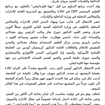
الداخلية والبلديات العميد مروان شربل.
وقد أعدت برامج الدبلوم من قبل “مهنا فاوندايشن” بالتعاون مع برنامج
التعليم المستمر CEP في LAU، وبالتنسيق مع المديرية العامة للادارات
والمجالس المحلية في وزارة الداخلية والبلديات.
حضر الاحتفال الى جانب جبرا ومهنا، المدير العام للادارات والمجالس
المحلية بالتكليف في وزارة الداخلية العميد الياس الخوري ممثلاً الوزير
شربل وحضر القيم الدكتور جورج نجار ونائب الرئيس روي مجدلاني
والعمداء: ايلي حداد، نانسي هوفارت، نشأت منصور ومساعد القيم د.
سامي بارودي ومدير مركز التعليم المستدام ميشال مجدلاني والمدير
التنفيذي للاعلام والعلاقات العامة الدكتور كريستيان أوسي من الجامعة
اللبنانية الأميركية، والسيد إياد الحوراني، المدير الأكتواري والاستشاري
والسيد جوزف خليفة المدير والخبير لقسم الضمان الاجتماعي من جهة
مؤسسة مهنا فاوندايشن.
قدم الاحتفال الدكتور أوسي الذي رحب بالجميع مشدداً على التزام LAU
بقضايا المجتمع، ثم تحدث الدكتور جوزف جبرا وقال: بالنيابة عن الجامعة،
أرحب بكل فرد منكم في هذا الحدث المهم، فهو يشكل رمزاً بالتزام الجامعة
لأن تكون جزءاً من المجتمع تساعده على تخطي الصعوبات في هذا العالم
المعقد.
اضاف: وهو يتم في توقيت مناسب، لأن لبنان بحاجة الى الكثير من العمل،
ونحن بحاجة الى اعادة اعمار بلدياتنا خصوصاً في مجال الادارة والتمويل.
ونعتبر أنفسنا محظوظين لأن نبدأ هذه المهمة مع “مهنا فاوندايشن”، فهي