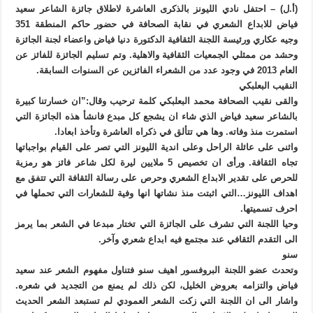
(أ.ل) – احتفل نادي الليونز بالذكرى العاشرة لاطلاق جائزة الشاعر سعيد
فياض للابداع الشعري في نقابة الصحافة في حضور حاكم المنطقة 351
وجيه عكاري ورئيسة اللجنة الثقافية الدكتورة دنيا فياض واعضاء لجنة الجائزة
وحشد من ممثلي الجمعيات الثقافية والاهلية. وتم تسليم الجائزة للفائز عن
العام 2013 في وجود عدد من الشعراء الفائزين عن السنوات السابقة.
النقيب البعلبكي
والقى نقيب الصحافة محمد البعلبكي كلمة ترحيب وقال:”ان خسارتنا كبيرة
بالشاعر سعيد فياض الذي شاء ان يشجع كل مبدع فانشأ هذه الجائزة التي
استمرت منذ وفاته. وها هي تتألق في ذكراه العاشرة وتأخذ ابعادا.
واثنى على عائلة الراحل وعلى اندية الليونز التي تصر على القيام بواجباتها
تجاه الثقافة. ورأى ان تخصيص 5 ملايين ليرة لكل شاعر فائز هو رمزية
للحرص على تقدير الابداع الشعري وحرص على رسالة الثقافة التي تتفق مع
اهداف الليونز…التي اثبتت منذ نشاتها انها وفية للشعارات التي تحملها في
احرف تسميتها.
وحيا اللجنة التي تشرف على الجائزة التي تختار مبدعا في الشعر بما يرمز
الى التقدم الثقافي عند مجتمع فيه ابداع شعري وآخر.
سنو
وتحدث عضو اللجنة البروفسور اهيف سنو فتناول مفهوم الشعر عند سعيد
فياض والتزامه بعروض الخليل، لكن ذلك لم يمنع من التجديد في شعره.
واشار الى ان اللجنة التي زكت الشعر العمودي لم تستبعد الشعر الحديث