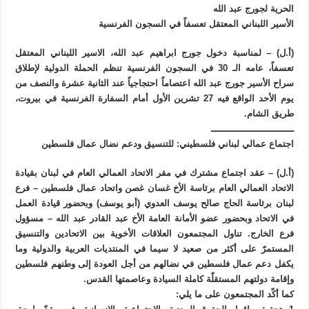
الحرية لجورج عبد الله
الأسير اللبناني المعتقل تعسفاً في السجون الفرنسية
(أ.ل) – لمناسبة دخول جورج ابراهيم عبد الله، الاسير اللبناني المعتقل
تعسفاً، عامه الـ 30 في السجون الفرنسية تنظم الحملة الدولية لإطلاق
سراح الأسير جورج عبد الله اعتصاماً احتجاجياً عند الثانية عشرة والنصف من
يوم الأحد الواقع فيه 27 تشرين الأول أمام السفارة الفرنسية في بيروت،
طريق الشام.
ــــــــــــــــــــــــــــــ
اجتماع عمالي لبناني فلسطيني: للتنسيق ودعم نضال عمال فلسطين
(أ.ل) – عقد اجتماع مشترك في مقر الاتحاد العمالي العام في لبنان بقيادة
الاتحاد العمالي العام برئاسة الأخ غسان غصن واتحاد عمال فلسطين – فرع
لبنان برئاسة الحاج صالح يوسف العدوي (أبو يوسف) وبحضور قيادة العمل
في الاتحاد وبحضور عضو الأمانة العامة الأخ عبد القادر عبد الله – مسؤول
فرع الخارج. تناول المجتمعون العلاقات الأخوية بين الاتحادين والتنسيق
المستمرّ على أكثر من صعيد لا سيما في المنتديات العربية والدولية وما
يكفل دعم عمال فلسطين في نضالهم من أجل العودة إلى وطنهم فلسطين
وإقامة دولتهم المستقلّة كاملة السيادة وعاصمتها القدس.
كما أكّد المجتمعون على ما يلي: