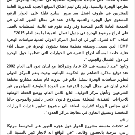
تطرحها الهجرة والتنمية، ولم يكن ليتم اطلاق الموقع الجديد للمديرية العامة
للمغتربين في ظروف افضل بعد مرور اسابيع قليلة على الحوار الرفيع
المستوى حول الهجرة والتنمية والذي عقد في مطلع الشهر الحالي في
الجمعية العامة للامم المتحدة وفي وقت تقوم فيه غالبية المنظمات بالعمل
على ادراج موضوع الهجرة في جدول اعمال التنمية لما بعد العام 2015”.
اضاف: “انه لشرف كبير لي ان امثل المركز الدولي لتنمية سياسات الهجرة
ICMP الذي يسعى، وبصفته منظمة معنية بشؤون الهجرة، في سبيل ايلاء
عناية خاصة لمسألة ادراج التنمية في الحوارات التي تنظمها حول الهجرة
في دول الشمال والجنوب”.
وتابع: “منذ تأسيسه قبل 20 عاما، وشراكتنا مع لبنان تعود الى العام 2002
عند توقيع مذكرة التفاهم مع الحكومة اللبنانية، وحيث ينعم المركز الدولي
لتطوير سياسات الهجرة بتمثيل دائم في بيروت قام بتنفيذ مشاريع مختلفة
لدعم لبنان في مجال الهجرة الفرعية من العودة الطوعية للمهاجرين غير
الشرعيين وتأهيل مركز التوقيف التابع للامن العام، ووضع الخطة الوطنية
للاجراءات التنفيذية المتعلقة بمشروع قانون الاتجار بالبشر والموجود حاليا
لدى مجلس الوزراء لاقراره، اضافة الى مشروع تطوير قدرات الوزارات
المختصة وتنسيق التعاون في معالجة مراكز الحدود”.
زانتي
ثم تحدثت منسقة مشروع الحوار حول هجرة العبور عبر المتوسط مونيكا
زانتي، مرحبة بالحضور، وقالت: “في الواقع انه لانجاز كبير بالنسبة الى