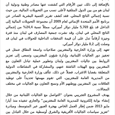
بالإضافة إلى ذلك، تبين الأرقام التي كشفت عنها مصادر وطنية ودولية أن
لبنان هو من بين الدول المتلقية لأعلى نسب من التحويلات المالية، من حيث
نسبة إجمالي الناتج المحلي. فقد كشف تقرير التنمية البشرية الصادر عن
برنامج الأمم المتحدة الإنمائي لعام 2009 أن مجموعة التحويلات المالية إلى
الداخل قد بلغ 5,769 مليار دولار أميركي، ممثلاً نسبة 24,4% من إجمالي
الناتج المحلي في لبنان. وقد نشرت جمعية المصارف في لبنان منذ فترة
وجيزة أرقاماً تدل على أن قيمة التدفقات الداخلية للحوالات في لبنان قد
وصلت إلى 8,2 مليار دولار أميركي.
تعهد إلى وزارة الخارجية والمغتربين صلاحيات واسعة النطاق تتمثل في
تحفيز دور الجاليات اللبنانية، وإدارة شؤون المغتربين، وتسعى إلى تعزيز
الروابط بين جاليات المغتربين ولبنان وتطوير عملية تبادل التعاون مع
المغتربين ومع الهيئات الناشئة عنهم، والمشاركة في النشاطات الدولية
المتعلقة بقضايا الاغتراب. فضلاً عن ذلك، تتألف وزارة الخارجية والمغتربين
من المديرية العامة للمغتربين، التي تقوم مهمتها تحديداً على توطيد
العلاقات بين المغتربين ووطنهم الأم ونسج التعاون مع الجاليات في مختلف
المجالات.
يهدف المشروع التجريبي بعنوان “التواصل مع الجاليات اللبنانية من خلال
إنشاء بوابة إلكترونية للمديرية العامة للمغتربين” والجاري تنفيذه منذ أيار/
مايو 2013 ضمن إطار العمل الخاص بهجرة العبور عبر المتوسط، ومبادرة
“تعزيز سياسات الجاليات الأفريقية والشرق أوسطية من خلال التبادل بين