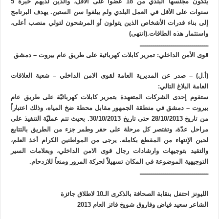
يتكون مجلسها البلدي من 18 عضواً على الأقل، والذين لديهم خبرة 5
سنوات على الأقل في العمل البلدي ولم يبلغوا سن الستين. يهدف البرنامج
إلى بناء قدرات الأشخاص الذين يتولون أو المرشحون لتولي منصب أعلى،
واستثمار هذه الطاقات.(انتهى)
ـــــــــــــــــــــــــــــــــــ
قوى الأمن الداخلي: تمرير كابلات كهربائية على طريق عام بيروت – دمشق
(أ.ل) – صدر عن المديرية العامة لقوى الامن الداخلي – شعبة العلاقات
العامة البلاغ التالي:
ستقوم إحدى الشركات المتعهدة بتمرير كابلات كهربائيّة على طريق عام
بيروت – دمشق في منطقة الجمهور مقابل محطة ضخ المياه، وذلك اعتباراً
من تاريخ 28/10/2013 حتى تاريخ 30/10/2013. بحيث تتم عمليّة التنفيذ على
مراحل عدّة، وتقتصر كل مرحلة على حفر وطمر جزء من الطريق بالتتابع
لحين الإنتهاء من المقطع بكامله. يرجى من المواطنين الكرام أخذ العلم،
والتقيد بتوجيهات وارشادات رجال قوى الامن الداخلي، وبعلامات السير
التوجيهية الموضوعة في المكان تسهيلاً لحركة المرور ومنعاً للازدحام.
ـــــــــــــــــــــــــــــــــــ
الليونز احتفل بنقابة الصحافة بالذكرى الـ10 لاطلاق جائزة
الشاعر سعيد فياض وفاروق شويخ فائز العام 2013