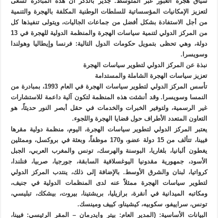
سياق هجرة العبور عبر المتوسط. جدير بالذكر أن هذه المبادرة تسعى
لتعزيز الإمكانيات المؤسساتية للسلطات الوطنية المكلفة بالهجرة والتنمية
من أجل الاستفادة بشكل أفضل من جماعات الجاليات، ويتولى تنفيذها كل
من المركز الدولي لتنمية سياسات الهجرة والمنظمة الدولية للهجرة في 13
دولة، وهي تحظى بتمويل حكومات الدول التالية: فرنسا وإيطاليا وهولندا
وسويسرا.
نبذة عن المركز الدولي لتطوير سياسات الهجرة
تعزيز سياسات الهجرة الشاملة والمستدامة
تأسس المركز الدولي لتطوير سياسات الهجرة في العام 1993، بمبادرة من
النمسا وسويسرا. وقد أنشئت هذه المنظمة لتكون آلية داعمة للاستشارات
غير الرسمية، ولتوفير الخبرات والخدمات في حقل أبصر النور حديثاً، هو
التعاون المتعدد الأطراف حول قضايا الهجرة واللجوء.
يعتبر المركز الدولي لتطوير سياسات الهجرة، اليوم، منظمة دولية مقرها
فيينا، تتألف من 15 دولة عضو، و170 موظفاً، وبعثة في بروكسل، وممثلين
يغطون ألبانيا، بلغاريا، البوسنة والهرسك، تونس والمغرب العربي، الجبل
الأسود، جمهورية مقدونيا اليوغسلافية السابقة، جورجيا، صربيا، فنلندا،
كرواتيا، لبنان والشرق الأوسط. بالإضافة إلى ذلك، ينتدب المركز الدولي
لتطوير سياسات الهجرة ممثلاً عنه لدى المنظمات الدولية في جنيف،
ومكاتبه الميدانية في أنقرة، برازيليا، بريشتينا، بيروت، بيشكك، تبليسي،
تونس، سراييفو، سكوبيه، كيشيناو، كييف ومينسك.
البيانات الأساسية: (المدير العام: بيتر وايدرمان – المقر الرئيسي: فيينا،