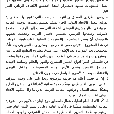
1- تحقيق وإقرار الحقوق المدنية والاجتماعية والإنسانية وفي مقدّمها حق
العمل كمقوّمات صمود لاستمرار النضال لتحقيق الالتفاف الوطني الغير
قابل ….
2- رفض الطرفين المطلق وإدانتهما للسياسات التي تقوم بها الكنفدرالية
الدولية للعمل (الاتحاد الدولي الحر) بهدف تقسيم وتفتيت الوحدة النقابية
العربية في إطار مشروع الفوضى الخلاقة التي سعت إليها الولايات المتحدة
الأميركية وحلفائها الغربيين لتقسيم الأقطار العربية وتشتيت شعوبها
والمؤسف أنّ بعض الشخصيات (المفردات) النقابية الفلسطينية انخرطت
في هذا المشروع التفتيتي ضمن تفاهم مع الهسترودوت الصهيوني وقد تأكّد
المجتمعين بعد المؤامرة بعد الإطلاع على ميثاق مشروع التطبيع النقابي بين
الهسترودوت وشاهر سعد في الوقت الذي يعاني عمالنا ومزارعينا وشعبنا
في فلسطين أسوأ أنواع التمييز العنصري والقهر والظلم وسياسة التهديد
المستمرّ للقدس وقضم الأرض وبناء المستوطنات والقتل اليومي
والاعتقالات ومعاناة الأسرى البواسل في سجون الاحتلال.
3- إنّ ما حصل أعلاه هو جريمة موصوفة ويعدّ تآمر على وحدة الموقف
النقابي العربي الفلسطيني ويقدّم خدمة مجانية لأعدائنا في الداخل والخارج
ويشكّل طعنة للعمال وحركتهم النقابية العربية الذين ما زال يمثّلهم الاتحاد
الدولي لنقابات العمال العرب.
4- أكّد الاتحاد العام لنقابات عمال فلسطين فرع لبنان تمسّكهم في الشرعية
النقابية الفلسطينية متمثّلةً في الأمانة العامة وعلى رأسهم الأمين العام حيدر
ابراهيم ومنظمة التحرير الفلسطينية – الممثل الشرعي والوحيد لعمالنا