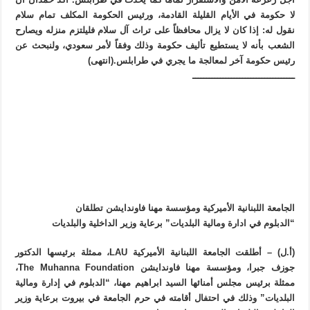
لا حكومة في الأيام القليلة القادمة، ورئيس الحكومة المكلف تمام سلام
نقول له: إذا كان لا يزال محافظاً على تراث آل سلام فليلتزم منزله ويصارح
الشعب بأنه لا يستطيع تأليف حكومة وذلك وفقاً لأمر سعودي، ولنبحث عن
رئيس حكومة آخر لمعالجة ما يجري في طرابلس.(انتهى)
ـــــــــــــــــــــــــــــــــــــ
الجامعة اللبنانية الأميركية ومؤسسة مهنا فاوندايشن تطلقان
“الدبلوم في ادارة ومالية البلديات” برعاية وزير الداخلية والبلديات
(أ.ل) – أطلقت الجامعة اللبنانية الأميركية LAU، ممثلة برئيسها الدكتور
جوزف جبرا، ومؤسسة مهنا فاوندايشن The Muhanna Foundation،
ممثلة برئيس مجلس أمنائها السيد ابراهيم مهنا، “الدبلوم في إدارة ومالية
البلديات” وذلك في احتفال أقامته في حرم الجامعة في بيروت برعاية وزير