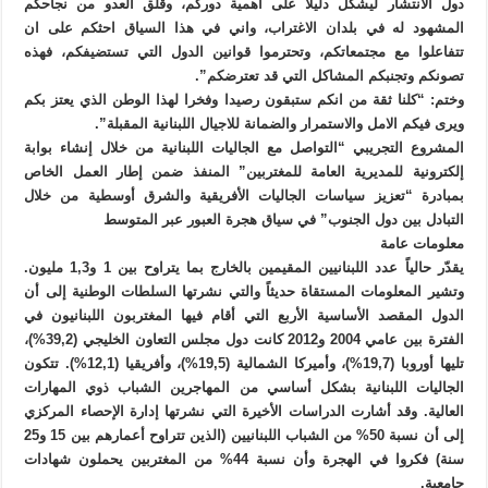
دول الانتشار ليشكل دليلا على اهمية دوركم، وقلق العدو من نجاحكم
المشهود له في بلدان الاغتراب، واني في هذا السياق احثكم على ان
تتفاعلوا مع مجتمعاتكم، وتحترموا قوانين الدول التي تستضيفكم، فهذه
تصونكم وتجنبكم المشاكل التي قد تعترضكم”.
وختم: “كلنا ثقة من انكم ستبقون رصيدا وفخرا لهذا الوطن الذي يعتز بكم
ويرى فيكم الامل والاستمرار والضمانة للاجيال اللبنانية المقبلة”.
المشروع التجريبي “التواصل مع الجاليات اللبنانية من خلال إنشاء بوابة
إلكترونية للمديرية العامة للمغتربين” المنفذ ضمن إطار العمل الخاص
بمبادرة “تعزيز سياسات الجاليات الأفريقية والشرق أوسطية من خلال
التبادل بين دول الجنوب” في سياق هجرة العبور عبر المتوسط
معلومات عامة
يقدّر حالياً عدد اللبنانيين المقيمين بالخارج بما يتراوح بين 1 و1,3 مليون.
وتشير المعلومات المستقاة حديثاً والتي نشرتها السلطات الوطنية إلى أن
الدول المقصد الأساسية الأربع التي أقام فيها المغتربون اللبنانيون في
الفترة بين عامي 2004 و2012 كانت دول مجلس التعاون الخليجي (39,2%)،
تليها أوروبا (19,7%)، وأميركا الشمالية (19,5%)، وأفريقيا (12,1%). تتكون
الجاليات اللبنانية بشكل أساسي من المهاجرين الشباب ذوي المهارات
العالية. وقد أشارت الدراسات الأخيرة التي نشرتها إدارة الإحصاء المركزي
إلى أن نسبة 50% من الشباب اللبنانيين (الذين تتراوح أعمارهم بين 15 و25
سنة) فكروا في الهجرة وأن نسبة 44% من المغتربين يحملون شهادات
جامعية.