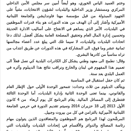
وختم العميد الياس الخوري، وهو أيضاً أمين سر مجلس الأمن الداخلي
المركزي ومستشار وزير الداخلية والبلديات لشؤون الانتخابات، مثنياً على
الجهود المبذولة من قبل مؤسسة مهنا فاوندايشن والجامعة اللبنانية
الأميركية وأشار إلى أن الهدف من هذه الدورات هو بناء قدرات الموظفين
في البلديات، الأمر الذي يساهم في الانفتاح على أساليب الادارة الحديثة
وتحسين إدارة المال العام وتحقيق المصلحة العامة بشكل أفضل. لذلك دعا
اتحادات البلديات والبلديات، لا سيما تلك التي يبلغ عدد أعضاء مجالسها
ثمانية عشر وما فوق، الى المشاركة في هذه الدورات عن طريق انتداب من
تراه مناسباً من كادرها البشري.
وقال: نطمح الى معهد وطني يشكل كل الكادرات البلدية كي نصل فعلاً الى
تعميم هذا المفهوم في لبنان والخارج ونراقب نتائج هذا الديبلوم وأثره في
العمل البلدي بعد سنة.
ثم كان حفل استقبال في المناسبة
ويتألف الدبلوم من ثلاث وحدات: تتمحور الوحدة الأولى حول الإطار العام
والقانوني، بينما تعنى الوحدة الثانية بإدارة البلديات، أما الوحدة الثالثة
فتتطرق إلى المسائل المالية. يقام البرنامج كل يوم أربعاء من 4 كانون
الأول 2013 إلى 18 حزيران 2014 وسيتم تقديم الدورة في حرمي الجامعة
اللبنانية الأميركية بالتزامن في كل من بيروت وجبيل.
المرشّحون لهذا البرنامج هم الموظفون والمتعاقدون الذين يتولون مهام
رئاسة المصالح والدوائر والأقسام في إتحادات البلديات والبلديات التي