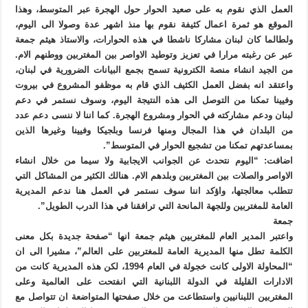
العمل الذي نقوم به على صعيد الحوار حول الهجرة عبر المتوسط، وهذا
الموقع هو ثمرة اعمال كثيفة نقوم بها منذ اشهر عدة وصولا الى اليوم،
ولطالما كان لبنان مشاركا ناشطا في هذه الحوارات، والاستاذ هيثم جمعة
عبر عن رغبته مرارا في تعزيز وتوطيد الاواصر بين المغتربين ووطنهم الام.
من الجيد انشاء منصة الكترونية تسمح بجمع البيانات الضرورية في لبنان،
واعتقد انه بفضل العمل الكثيف الذي قام به موظفو المشروع في بيروت
وفيينا تمكنا من التوصل الى هذه النتيجة اليوم، وسوف نستمر في دعم
لبنان ودعم مشاركته في الحوار ومشروع الهجرة. كما اننا لا ننسى دعم عدد
من البلدان في هذا المجال ومنها فرنسا وبلجيكا وفيينا وغيرها الذين
بمساعدتهم تمكنا من تشجيع الحوار في المتوسط”.
اضافت: “اليوم نتحدث عن الجوانب الايجابية ولا سيما من خلال انشاء
الاواصر والصلات بين المغتربين وبلدهم الام. هنالك الكثير من المشاكل التي
تتطلب معالجتها، واؤكد اننا سوف نستمر في العمل هنا ندعم المديرية
العامة للمغتربين وللجهة المانحة التي ترافقنا في هذا الدرب الطويل”.
جمعة
واعتبر المدير العام للمغتربين هيثم جمعة انها “صفحة جديدة بكل معنى
الكلمة تطل منها المديرية العامة للمغتربين على العالم”، مشيرا الى ان
“المحاولة الاولى كانت خجولة في العام 1994، لكن هذه المديرية كانت من
الادارات القليلة في الدولة اللبنانية التي انفتحت على العالمية وعلى
المغتربين اللبنانيين واستطاعت من خلال صفحتها المتواضعة ان تتواصل مع