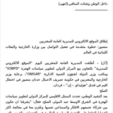
داخل الوطن وشتات المنافي.(انتهى)
ــــــــــــــــــــــــــــــــ
إطلاق الموقع الالكتروني للمديرية العامة للمغتربين
منصور: خطوة متقدمة في تفعيل التواصل بين وزارة الخارجية والبعثات
اللبنانية في العالم
(أ.ل) – أطلقت المديرية العامة للمغتربين اليوم “الموقع الالكتروني
للمديرية” بالتعاون مع المركز الدولي لتطوير سياسات الهجرة “ICMPD”
ومكتب وزير الدولة لشؤون التنمية الادارية “OMSAR”، برعاية وزير
الخارجية والمغتربين في حكومة تصريف الاعمال عدنان منصور في احتفال
اقيم في فندق “هوليداي – إن” – فردان.
الصلح
بعد النشيد الوطني، تحدث الممثل الاقليمي للمركز الدولي لتطوير سياسات
الهجرة في الشرق الاوسط عبد المولى الصلح، فقال: “يشرفنا ان نتكون
بين شركاء تجمعهم الافكار والمساعي نفسها ونلتزم معا في معالجة اكثر
القضايا الحاحا على الاجندة السياسية العالمية في التحديات والفرص التي