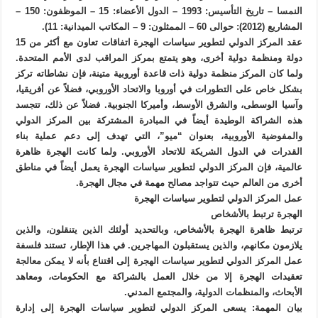
النمسا – تاريخ التأسيس: 1993 – الدول الأعضاء: 15 – الموظفون: 150 –
المشاريع (2012): حوالى 60 – الممثلون: 9 – المكاتب الميدانية: 11).
عقد المركز الدولي لتطوير سياسات الهجرة اتفاقات تعاون مع أكثر من 15
دولة ومنظمة دولية أخرى، وهو يتمتع بمركز المراقب لدى الأمم المتحدة.
ولما كان المركز منظمة دولية ذات قاعدة أوروبية متينة، فإن نشاطاته تركز
بشكل خاص على التطورات في أوروبا والاتحاد الأوروبي، فضلاً عن أفريقيا،
وآسيا الوسطى، والشرق الأوسط، وأميركا الجنوبية. فضلاً عن ذلك، تتجسد
هذه الشراكة الوطيدة أيضاً في المبادرة المشتركة بين المركز الدولي
والمفوضية الأوروبية، بعنوان “ميو”، التي تهدف إلى دعم عملية بناء
القدرات في الدول الشريكة للاتحاد الأوروبي. ولما كانت الهجرة ظاهرة
عالمية، فإن المركز الدولي لتطوير سياسات الهجرة يعمل أيضاً في مناطق
أخرى من العالم حيث تتواجد مصالح مهمة في مجال الهجرة.
عمل المركز الدولي لتطوير سياسات الهجرة
الهجرة ترتبط بالأشخاص
ترتبط ظاهرة الهجرة بالأشخاص، وبالتحديد أولئك الذين يتنقلون، والذين
يلازمون مكانهم، والذين يستقبلون المهاجرين. في هذا الإطار، تستند فلسفة
عمل المركز الدولي لتطوير سياسات الهجرة إلى اقتناع بأنه لا يمكن معالجة
تعقيدات الهجرة إلا من خلال العمل بالشراكة مع الحكومات، ومعاهد
الأبحاث، والمنظمات الدولية، والمجتمع المدني.
بيان المهمة: يسعى المركز الدولي لتطوير سياسات الهجرة إلى إدارة