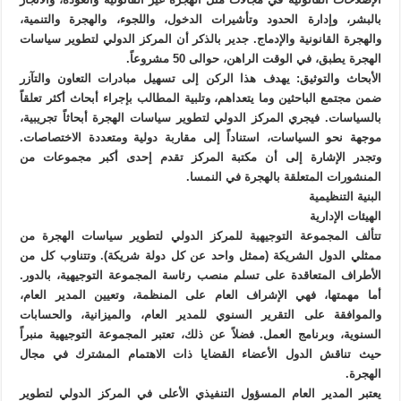
بالبشر، وإدارة الحدود وتأشيرات الدخول، واللجوء، والهجرة والتنمية،
والهجرة القانونية والإدماج. جدير بالذكر أن المركز الدولي لتطوير سياسات
الهجرة يطبق، في الوقت الراهن، حوالى 50 مشروعاً.
الأبحاث والتوثيق: يهدف هذا الركن إلى تسهيل مبادرات التعاون والتآزر
ضمن مجتمع الباحثين وما يتعداهم، وتلبية المطالب بإجراء أبحاث أكثر تعلقاً
بالسياسات. فيجري المركز الدولي لتطوير سياسات الهجرة أبحاثاً تجريبية،
موجهة نحو السياسات، استناداً إلى مقاربة دولية ومتعددة الاختصاصات.
وتجدر الإشارة إلى أن مكتبة المركز تقدم إحدى أكبر مجموعات من
المنشورات المتعلقة بالهجرة في النمسا.
البنية التنظيمية
الهيئات الإدارية
تتألف المجموعة التوجيهية للمركز الدولي لتطوير سياسات الهجرة من
ممثلي الدول الشريكة (ممثل واحد عن كل دولة شريكة). وتتناوب كل من
الأطراف المتعاقدة على تسلم منصب رئاسة المجموعة التوجيهية، بالدور.
أما مهمتها، فهي الإشراف العام على المنظمة، وتعيين المدير العام،
والموافقة على التقرير السنوي للمدير العام، والميزانية، والحسابات
السنوية، وبرنامج العمل. فضلاً عن ذلك، تعتبر المجموعة التوجيهية منبراً
حيث تناقش الدول الأعضاء القضايا ذات الاهتمام المشترك في مجال
الهجرة.
يعتبر المدير العام المسؤول التنفيذي الأعلى في المركز الدولي لتطوير