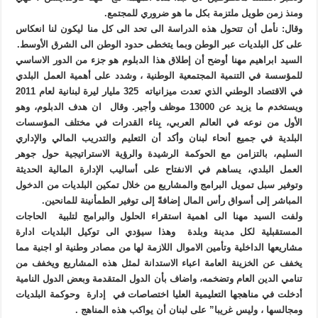
ومنذ زمن طويل ملتزمة بكل ما هو ضروري للمجتمع.
وقال: نأمل أن تتحول هذه الدراسة الى تحد الى كل منا ليكون لنا انعكاس
على كل البلديات عبر الوطن وبما يتخطى حدود الوطن الى الشرق الأوسط.
السيد ابراهيم مهنا أوضح أن إطلاق هذا الدبلوم هو جزء من الدور الاساسي
للمؤسسة في التنمية المجتمعية الوطنية ، وشدد على أهمية العمل البلدي
في الاقتصاد الوطني الذي تعدت ميزانياته 325 مليار ليرة لبنانية لعام 2011
ويستخدم ما يزيد عن 13000 موظف وأجير. وقال ان هدف الدبلوم، وهو
الأول من نوعه في العالم العربي، بِناء القدرات في مختلف المؤسسات
البلدية في جميع أنحاء لبنان وأكد أن التعليم والتدريب المالي والإداري
السليم، بالتزامن مع الحوكمة الرشيدة والرؤية الاستراتيجية حول جوهر
العمل البلدي، يساهم في الانفتاح على أساليب الإدارة المالية الحديثة
وتوفير سبل تمويل البرامج والمشاريع من خلال تمكين البلديات من الدخول
المباشر إلى أسواق رأس المال إضافةً إلى توفير الطمأنينة للمانحين.
ولفت السيد مهنا الى اهمية استقراء الحلول والبرامج لتلبية الحاجات
المستقبلية لكل مدينة وبلدة وهذا سيؤدي الى توكيل البلديات ادارة
مشاريعها الداخلية وتأمين الاموال اللازمة لها من مصادر وطنية او اجنية مما
يخفف عن الخزينة العامة اعباء الاستدانة لمثل هذه المشاريع ويخفف من
تنامي الدين العام وتضخمه، واضاف بأن الدول المتقدمة وبعض الدول النامية
أدخلت في مناهجها التعليمية العليا اختصاصات في إدارة وحوكمة البلديات
ومجالسها ، وليس غريبا” على لبنان أن يواكب هذه المناهج .