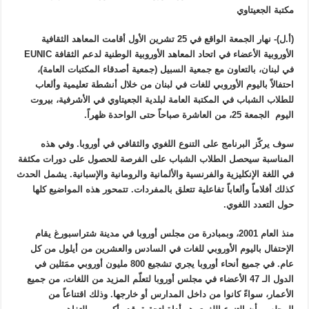
مكتبة الجعيتاوي
(أ.ل)- نهار الجمعة الواقع في 25 تشرين الأول أقامت المعاهد الثقافية
الأوروبية الأعضاء في اتحاد المعاهد الأوروبية الوطنية لدعم الثقافة EUNIC
في لبنان، بالتعاون مع جمعية السبيل (جمعية أصدقاء المكتبات العامة)،
احتفالاً باليوم الأوروبي للغات في لبنان من خلال أنشطة تعليمية وألعاب
للطلاب الشباب في المكتبة العامة لبلدية الجعيتاوي في الأشرفية، بيروت
اليوم الجمعة 25، من العاشرة صباحاً حتى الواحدة ظهراً.
سوف يركّز البرنامج على التنوع اللغوي والثقافي في أوروبا. وفي هذه
المناسبة سيحصل الطلاب الشباب على الفرصة للحصول على دورات مكثفة
في اللغة الإنكليزية والفرنسية والألمانية والرومانية والإسبانية. يشمل الحدث
كذلك أفلاماً وألعاباً تفاعلية تتعلق بالمفردات. تتمحور هذه المواضيع كلها
حول التعدد اللغوي.
منذ العام 2001، وبمبادرة من مجلس أوروبا في مدينة شتراسبورغ يقام
الإحتفال باليوم الأوروبي للغات في السادس والعشرين من أيلول من كل
عام. في جميع أنحاء أوروبا يجري تشجيع 800 مليون أوروبي ممَثلين في
الدول الـ 47 الأعضاء في مجلس أوروبا لتعلّم المزيد من اللغات، من جميع
الأعمار، سواءً كانوا من داخل المدارس أو خارجها. وذلك اقتناعاً من