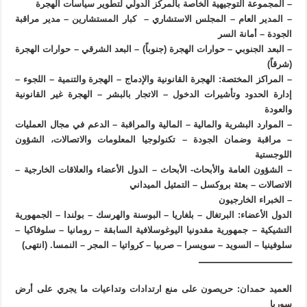
– المجموعة التوجيهية الخاصة بالمركز الدولي لتطوير سياسات الهجرة
– المدير العام – المجلس الاستشاري – كبار المستشارين – مدير مراقبة
الجودة – أمانة السر
– البعد الجنوبي – حوارات الهجرة (جنوباً) – البعد الشرقي – حوارات الهجرة
(شرقاً)
– المراكز المختصة: الهجرة القانونية والإدماج – الهجرة والتنمية – اللجوء –
إدارة الحدود وتأشيرات الدخول – الاتجار بالبشر – الهجرة غير القانونية
والعودة
– الموارد البشرية والمالية – المالية والمراقبة – الدعم في مجال العمليات
– مراقبة وضمان الجودة – تكنولوجيا المعلومات والاتصالات، الشؤون
اللوجستية
– الشؤون العامة والأبحاث- الأبحاث – الدول الأعضاء والعلاقات الخارجية –
الاتصالات – بعثة بروكسل – التمثيل الميداني
– الخبراء الخارجيون
الدول الأعضاء: البرتغال – بلغاريا – البوسنة والهرسك – بولندا – الجمهورية
التشيكية – جمهورية مقدونيا اليوغوسلافية السابقة – رومانيا – سلوفاكيا –
سلوفينيا – السويد – سويسرا – صربيا – كرواتيا – المجر – النمسا. (انتهى)
ــــــــــــــــــــــــــــــــــ
العميد حمدان: حريصون على منع ارتدادات وتداعيات ما يجري على أرض
سوريا