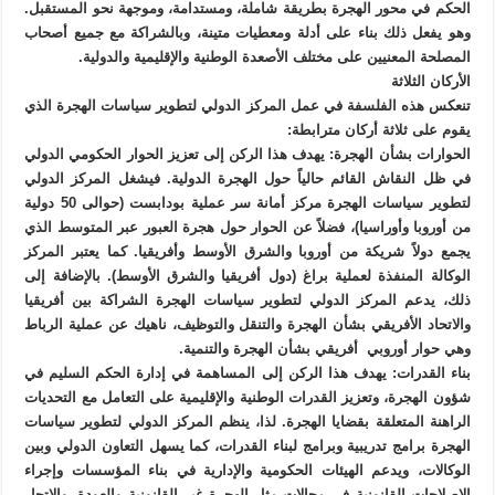
الحكم في محور الهجرة بطريقة شاملة، ومستدامة، وموجهة نحو المستقبل.
وهو يفعل ذلك بناء على أدلة ومعطيات متينة، وبالشراكة مع جميع أصحاب
المصلحة المعنيين على مختلف الأصعدة الوطنية والإقليمية والدولية.
الأركان الثلاثة
تنعكس هذه الفلسفة في عمل المركز الدولي لتطوير سياسات الهجرة الذي
يقوم على ثلاثة أركان مترابطة:
الحوارات بشأن الهجرة: يهدف هذا الركن إلى تعزيز الحوار الحكومي الدولي
في ظل النقاش القائم حالياً حول الهجرة الدولية. فيشغل المركز الدولي
لتطوير سياسات الهجرة مركز أمانة سر عملية بودابست (حوالى 50 دولية
من أوروبا وأوراسيا)، فضلاً عن الحوار حول هجرة العبور عبر المتوسط الذي
يجمع دولاً شريكة من أوروبا والشرق الأوسط وأفريقيا. كما يعتبر المركز
الوكالة المنفذة لعملية براغ (دول أفريقيا والشرق الأوسط). بالإضافة إلى
ذلك، يدعم المركز الدولي لتطوير سياسات الهجرة الشراكة بين أفريقيا
والاتحاد الأفريقي بشأن الهجرة والتنقل والتوظيف، ناهيك عن عملية الرباط
وهي حوار أوروبي أفريقي بشأن الهجرة والتنمية.
بناء القدرات: يهدف هذا الركن إلى المساهمة في إدارة الحكم السليم في
شؤون الهجرة، وتعزيز القدرات الوطنية والإقليمية على التعامل مع التحديات
الراهنة المتعلقة بقضايا الهجرة. لذا، ينظم المركز الدولي لتطوير سياسات
الهجرة برامج تدريبية وبرامج لبناء القدرات، كما يسهل التعاون الدولي وبين
الوكالات، ويدعم الهيئات الحكومية والإدارية في بناء المؤسسات وإجراء
الإصلاحات القانونية في مجالات مثل الهجرة غير القانونية والعودة، والاتجار