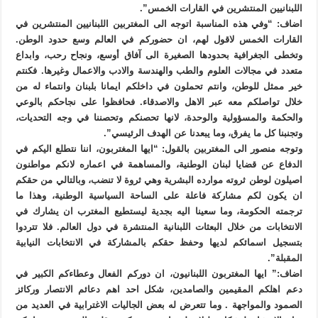
اللبنانيين المنتشرين في القارات الخمس”.
اضاف: “وفي هذه المناسبة اتوجه الى المغتربين اللبنانيين المنتشرين في
القارات الخمس لاقول لهم، ان حضوركم في العالم وسع حدود الوطن.
وتخطى الجغرافية بحدودها الصغيرة الى آفاق أوسع، ونجاح رحب، وابداع
متعدد في مجالات العلوم والطب والهندسة والادب والاعمال وغيرها. فكنتم
خير ممثل للوطن، وانتم تحملون في داخلكم ايمانا بلبنان وانتماء له من
خلال تواصلكم معه عبر الاهل والاصدقاء. فحافظوا على نجاحكم بالوعي
والحكمة والمسؤولية والوحدة، لانها تحصنكم وتحصننا في وجه التحديات،
وتجنبنا كل ما يفرق، وما يبعدنا عن الهدف الرئيسي”.
وتوجه منصور الى المغتربين بالقول: “ايها المغتربون، اننا نتطلع اليكم في
الدفاع عن قضايا لبنان الوطنية، والمساهمة في اعماره لانكم مواطنون
اصيلون لوطن ثروته موارده البشرية وهي ثروة لا تنضب، وبالتالي من حقكم
ان يكون لكم مشاركة فاعلة على الساحة السياسية الوطنية، وهذا ما
ترجمته الحكومة، وما سعينا اليه بجدية ليستطيع المغترب ان يشارك في
الانتخابات من خلال البعثات اللبنانية المنتشرة في دول العالم. فلا تتردوا
بتسجيل اسمائكم لديها وحفظ حقكم بالمشاركة في الانتخابات النيابية
المقبلة”.
اضاف:” ايها المغتربون اللبنانيون، ان دوركم الفعال وعطاءكم الكبير في
دعم اهلكم المقيمين والصامدين، شكل احد اهم دعائم الانتصار وركائز
الصمود والمواجهة . وما تتعرض له بعض الجاليات الاغترابية في العديد من