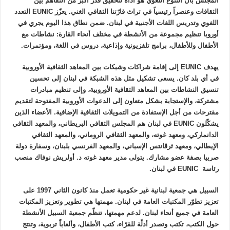
المجلس بأن التنوع اللغوي هو أداة لتحقيق قدر أكبر من التفاهم بين
الثقافات وعنصراً رئيسياً في تراث قارّتنا الثقافي الغني. يعزّز EUNIC التعدد
اللغوي وتدريس اللغات الأجنبية في لبنان. ضمن نطاق هذا اليوم يجري في
أوروبا تنظيم مجموعة من الأنشطة في مختلف أنحاء القارة: نشاطات مع
الأطفال وللأطفال، برامج تلفزيونية وإذاعية، دروس في اللغة، ومؤتمرات.
يهدف EUNIC إلى إقامة شراكات وشبكات بين المعاهد الثقافية الأوروبية
في أي بلد كان. يسعى تشكيل مثل هذه الشبكة في لبنان إلى تحسين
تنسيق النشاطات بين المعاهد الثقافية الأوروبية، وإلى تنظيم مبادرات
مشتركة، والإستجابة بشكل متعاون إلى الدعوات الأوروبية المفتوحة لتقديم
مقترحات من أجل الإستفادة من التمويلات الثقافية الإضافية. الأعضاء الذين
يشكّلون EUNIC في لبنان هم المجلس الثقافي البريطاني، والمعهد الثقافي
الدانماركي، ومعهد غوته، والمعهد الثقافي الروماني، والمعهد الثقافي
الإيطالي، ومعهد ثرڤانتس الإسباني، والمعهد الفرنسي بلبنان، وسفارة دولة
صربيا بصفة عضو مشارك. يتولى مدير معهد غوته د. أولريش نوفاك منصب
رئاسة EUNIC في لبنان.
السبيل هي جمعية لبنانية غير حكومية تعمل منذ كانون الثاني 1997 على
تعزيز تطوّر المكتبات العامة في لبنان. مهمتها هي تطوير وتعزيز المكتبات
العامة في جميع أنحاء لبنان. لدعم مهمتها، تنظّم جمعية السبيل الأنشطة
حول الكتب، تكتب وتصدر أدلّة للقرّاء، كتب الأطفال، وألعاباً تربوية، وتنتج