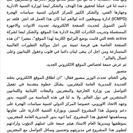
دعمه لنا في عملنا لتحقيق هذا الهدف. والشكر ايضا لوزارة التنمية الادارية
وجهازها الفني، والشكر الكبير للمركز الدولي لتنمية سياسات الهجرة
(ICMPD) ادارة وموظفين لانه لولاهم لما كان هذا العمل قد انجز. فلقد تم
تأمين التمويل لتحديث الصفحة الالكترونية، تحديث الادوات والاجهزة
المستعملة وتدريب الكادرات اللازمة لادارة هذا الموقع. والشكر ايضا لشركة
web active التي قامت بوضع البرامج اللازمة لهذا الموقع”، معتبرا “ان هذه
الصفحة الخاصة هي فرصة ثمينة من اجل مواكبة التطورات العالمية
المتسارعة ومن اجل ان يبقى لبنان دائما في قلوب وعقول اللبنانيين وعلى
اتصال بالعالم”.
ثم عرض جمعة لخصائص الموقع الالكتروني الجديد.
منصور
وفي الختام، تحدث الوزير منصور فقال: “ان اطلاق الموقع الالكتروني بحلته
الجديدة للمديرية العامة للمغتربين، يشكل خطوة متقدمة في تفعيل
التواصل بين وزارة الخارجية والمغتربين والبعثات اللبنانية واللبنانيين
المنتشرين في دول العالم. ولا بد لنا في هذه المناسبة من التنويه، بدور
وجهد الاتحاد الاوروبي، خصوصا المركز الدولي لتنمية سياسات الهجرة على
دعم وتمويل هذا المشروع المميز، وبوزارة التنمية الادارية على تعاونها
ومساهمتها لتحقيق هذا المشروع. كما انوه بدور المديرية العامة للمغتربين،
بموظفيها ومديرها العام الاستاذ هيثم جمعة على عملهم الدؤوب وارادتهم
لتطوير هذا المشروع في مديريتهم وتحسين وسائل التواصل مع المغتربين