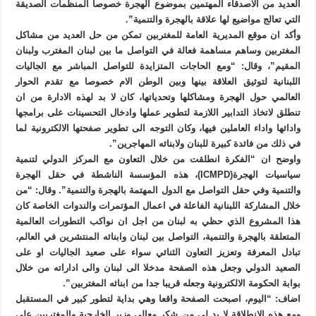
العديد من الاصدقاء المهتمين بموضوع الهجرة خصوصا المنظمات الصديقة
التي تعالج مواضيع لها علاقة بالهجرة والتنمية”.
وأكد ان موقع المديرية العامة للمغتربين تمكن من حل العديد من مشاكل
المغتربين وساهم مساهمة فعالة في التواصل ما بين لبنان المغترب ولبنان
المقيم”، وقال: “ومع الحاجات المتزايدة للتواصل المباشر مع الجاليات
اللبنانية لتوثيق العلاقة بينها وبين الوطن الام خصوصا مع تقدم الحوار
العالمي حول الهجرة ومشاكلها وتحدياتها، كان لا بد لهذه الادارة من ان
تنطلق لاتخاذ التدابير اللازمة لتطوير عملها وادخال التحسينات على برامجها
وادائها واداء العاملين فيها، وكان التوجه الى تطوير صفحتها الالكترونية لما
في ذلك من فائدة كبيرة للبنان ولابنائه المهاجرين”.
واوضح ان “الفكرة انطلقت من خلال التعاون مع المركز الدولي لتنمية
سياسيات الهجرة(ICMPD)، هذه المؤسسة الناشطة في حقل الهجرة
والتنمية وفي حقل التواصل مع الدول المهتمة بالهجرة والتنمية”. وقال: “من
خلال المشاركة اللبنانية الفاعلة في اعمال المؤتمرات والندوات الخاصة كان
هذا المشروع الذي حظي به لبنان من اجل ان نواكب التطورات العالمية
المتعلقة بالهجرة والتنمية، التواصل بين لبنان وابنائه المنتشرين في العالم،
تبادل المعرفة وتعزيز التعاون الثنائي سواء على صعيد الجاليات او على
الصعيد الدولي وجعل هذه الصفحة مدخلا الى لبنان والى اداراته من خلال
بوابة الحكومة الالكترونية وجعله قريبا جدا من ابنائه المغتربين”.
اضاف: “اليوم، اصبحت الصفحة واقعا وهي بداية لتطور كبير في المستقبل
ومع هذه الانطلاقة لا بد لي من شكر معالي وزير الخارجية والمغتربين على