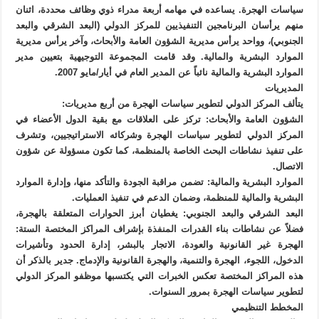
سياسات الهجرة. يساعده في مهامه أربعة مدراء ذوي وظائف محددة، اثنان
منهم يرأسان البرنامجين التنفيذيين للمركز الدولي (البعد الشرقي والبعد
الجنوبي)، وواحد يرأس مديرية الشؤون العامة والأبحاث، وآخر يرأس مديرية
الموارد البشرية والمالية. وقد قامت المجموعة التوجيهية بتعيين مدير
الموارد البشرية والمالية نائباً عن المدير العام في أيار/مايو 2007.
المديريات
يتألف المركز الدولي لتطوير سياسات الهجرة من أربع مديريات:
الشؤون العامة والأبحاث: تركز على العلاقات مع بقية الدول الأعضاء في
المركز الدولي لتطوير سياسات الهجرة وشركائه الاستراتيجيين، وتشرف
على تنفيذ نشاطات البحث الخاصة بالمنظمة، كما تكون مسؤولة عن شؤون
الاتصال.
الموارد البشرية والمالية: تضمن مراقبة الجودة والتأكد منها، وإدارة الموارد
البشرية والمالية للمنظمة، وضمان الدعم في تنفيذ العمليات.
البعد الشرقي والبعد الجنوبي: يغطيان أبرز الحوارات المتعلقة بالهجرة،
فضلاً عن نشاطات بناء القدرات المنفذة بإشراف المراكز المختصة الستة:
الهجرة غير القانونية والعودة، الاتجار بالبشر، إدارة الحدود وتأشيرات
الدخول، اللجوء، الهجرة والتنمية، والهجرة القانونية والإدماج. جدير بالذكر أن
هذه المراكز المختصة تعكس الخبرات التي يكتسبها موظفو المركز الدولي
لتطوير سياسات الهجرة بمرور السنوات.
المخطط التنظيمي