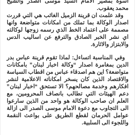
اسوة بمصير الامام السيد موسى الصدر والشيخ
محمد يعقوب.
وقد علمت ان قرينة الزميل الغائب هي التي قررت
اصدار الوكالة بما تملك من امكانات متواضعة وانها
مصممة على اعتماد الخط الذي رسمه زوجها لوكالته
اي نشر الخبر الصادق والترفع عن اساليب الدس
والابتزاز والاثارة.
وفي المناسبة اتساءل: لماذا تقوم قرينة عباس بدر
الدين بمغامرة اصدار “وكالة اخبار لبنان” بامكانات
متواضعة؟ اين هم اصدقاء عباس من اقطاب السياسة
والاقتصاد الذين كان يسخر امكاناته الاعلامية لنشر
افكارهم وخدمة مصالحهم؟ الا تستحق “اخبار لبنان”
دعم الهيئات التي تطالب بانصاف المحرومين، مع
العلم ان صاحب الوكالة هو واحد من الذين سارعوا
الى التجاوب مع دعوة الامام موسى الصدر الى ازالة
عوامل الحرمان لقطع الطريق على بواعث النقمة
واللجوء الى السلبية.