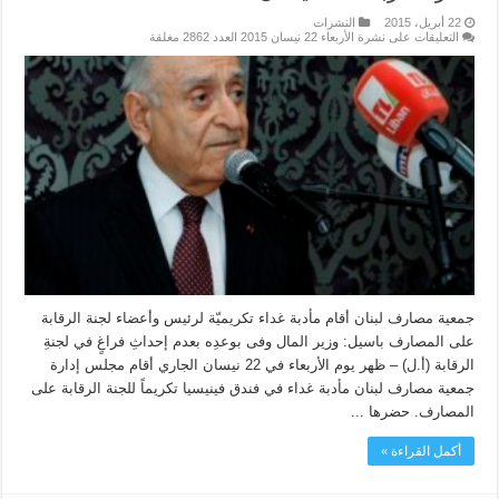
22 أبريل، 2015
النشرات
التعليقات
على نشرة الأربعاء 22 نيسان 2015 العدد 2862 مغلقة
جمعية مصارف لبنان أقام مأدبة غداء تكريميّة لرئيس وأعضاء لجنة الرقابة
على المصارف باسيل: وزير المال وفى بوعدِه بعدم إحداثِ فراغٍ في لجنةِ
الرقابة (أ.ل) – ظهر يوم الأربعاء في 22 نيسان الجاري أقام مجلس إدارة
جمعية مصارف لبنان مأدبة غداء في فندق فينيسيا تكريماً للجنة الرقابة على
المصارف. حضرها ...
أكمل القراءة »