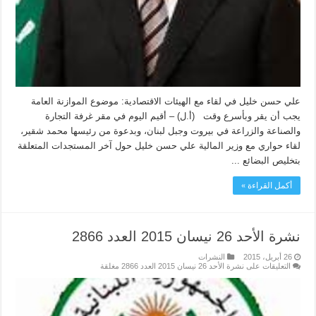
علي حسن خليل في لقاء مع الهيئات الاقتصادية: موضوع الموازنة العامة
يجب أن يقر وبأسرع وقت (أ.ل) – أقيم اليوم في مقر غرفة التجارة
والصناعة والزراعة في بيروت وجبل لبنان، وبدعوة من رئيسها محمد شقير،
لقاء حواري مع وزير المالية علي حسن خليل حول آخر المستجدات المتعلقة
بتخليص البضائع ...
أكمل القراءة »
نشرة الأحد 26 نيسان 2015 العدد 2866
26 أبريل، 2015
النشرات
التعليقات
على نشرة الأحد 26 نيسان 2015 العدد 2866 مغلقة