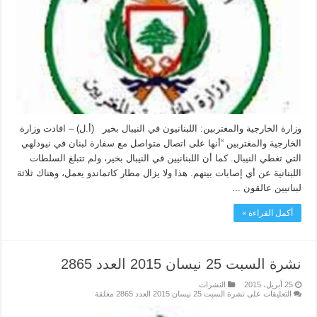
وزارة الخارجية والمغتربين: اللبنانيون في النيبال بخير (أ.ل) – افادت وزارة
الخارجية والمغتربين “أنها على اتصال متواصل مع سفارة لبنان في نيودلهي
التي تغطي النيبال. كما أن اللبنانيين في النيبال بخير، ولم تتبلغ السلطات
اللبنانية عن أي إصابات بينهم. هذا ولا يزال مطار كاتماندو يعمل، وهناك ثلاثة
لبنانيين عالقون ...
أكمل القراءة »
نشرة السبت 25 نيسان 2015 العدد 2865
25 أبريل، 2015
النشرات
التعليقات
على نشرة السبت 25 نيسان 2015 العدد 2865 مغلقة