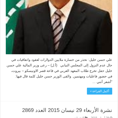
علي حسن خليل: نحذر من خسارة ملايين الدولارات لعقود واتفاقيات في
حال عدم النزول إلى المجلس النيابي (أ.ل) – رعى وزير المالية علي حسن
خليل حفل تخرج طلاب المعهد العربي في قاعة قصر الاونيسكو – بيروت،
في حضور فاعليات ومهتمين. والقى الوزير حسن خليل كلمة قال فيها:
“أشعر أنني ...
أكمل القراءة »
نشرة الأربعاء 29 نيسان 2015 العدد 2869
29 أبريل، 2015
النشرات