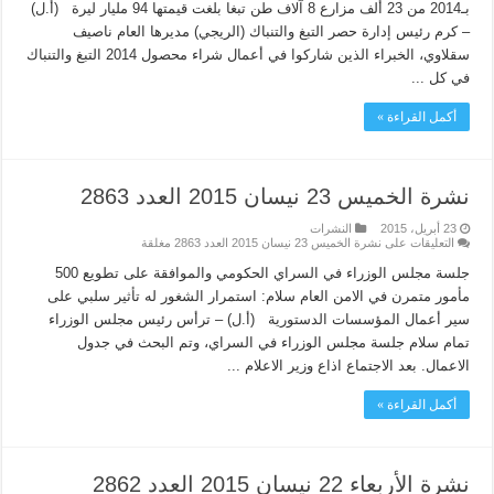
بـ2014 من 23 ألف مزارع 8 آلاف طن تبغا بلغت قيمتها 94 مليار ليرة (أ.ل)
– كرم رئيس إدارة حصر التبغ والتنباك (الريجي) مديرها العام ناصيف
سقلاوي، الخبراء الذين شاركوا في أعمال شراء محصول 2014 التبغ والتنباك
في كل ...
أكمل القراءة »
نشرة الخميس 23 نيسان 2015 العدد 2863
23 أبريل، 2015
النشرات
التعليقات
على نشرة الخميس 23 نيسان 2015 العدد 2863 مغلقة
جلسة مجلس الوزراء في السراي الحكومي والموافقة على تطويع 500
مأمور متمرن في الامن العام سلام: استمرار الشغور له تأثير سلبي على
سير أعمال المؤسسات الدستورية (أ.ل) – ترأس رئيس مجلس الوزراء
تمام سلام جلسة مجلس الوزراء في السراي، وتم البحث في جدول
الاعمال. بعد الاجتماع اذاع وزير الاعلام ...
أكمل القراءة »
نشرة الأربعاء 22 نيسان 2015 العدد 2862